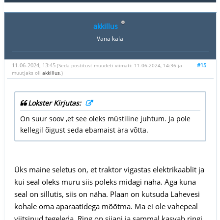
akkillus
Vana kala
11-06-2024, 13:45
#15
(Seda postitust muudeti viimati: 11-06-2024, 14:36 ja
muutjaks oli
akkillus
.)
Lokster Kirjutas:
On suur soov ,et see oleks müstiline juhtum. Ja pole
kellegil õigust seda ebamaist ära võtta.
Üks maine seletus on, et traktor vigastas elektrikaablit ja
kui seal oleks muru siis poleks midagi näha. Aga kuna
seal on sillutis, siis on näha. Plaan on kutsuda Lahevesi
kohale oma aparaatidega mõõtma. Ma ei ole vahepeal
viitsinud tegeleda. Ring on siiani ja sammal kasvab ringi