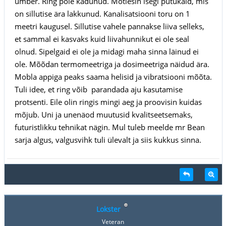
ümber. Ring pole kadunud. Mõtlesin isegi putukaid, mis
on sillutise ära lakkunud. Kanalisatsiooni toru on 1
meetri kaugusel. Sillutise vahele pannakse liiva selleks,
et sammal ei kasvaks kuid liivahunnikut ei ole seal
olnud. Sipelgaid ei ole ja midagi maha sinna läinud ei
ole. Mõõdan termomeetriga ja dosimeetriga näidud ära.
Mobla appiga peaks saama helisid ja vibratsiooni mõõta.
Tuli idee, et ring võib parandada aju kasutamise
protsenti. Eile olin ringis mingi aeg ja proovisin kuidas
mõjub. Uni ja unenäod muutusid kvalitseetsemaks,
futuristlikku tehnikat nägin. Mul tuleb meelde mr Bean
sarja algus, valgusvihk tuli ülevalt ja siis kukkus sinna.
Lokster
Veteran