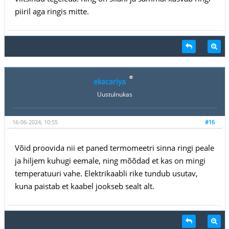
piiril aga ringis mitte.
ekacariya
Uustulnukas
16-06-2024, 10:55
#16
Võid proovida nii et paned termomeetri sinna ringi peale
ja hiljem kuhugi eemale, ning mõõdad et kas on mingi
temperatuuri vahe. Elektrikaabli rike tundub usutav,
kuna paistab et kaabel jookseb sealt alt.