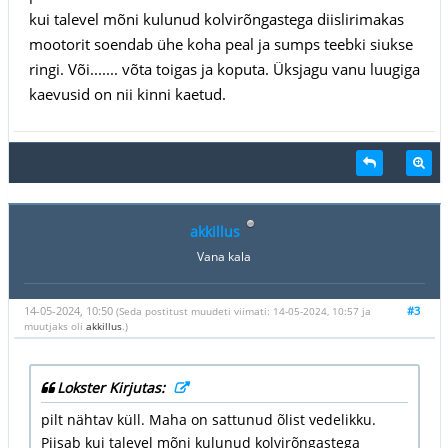
kui talevel mõni kulunud kolvirõngastega diislirimakas
mootorit soendab ühe koha peal ja sumps teebki siukse
ringi. Või....... võta toigas ja koputa. Üksjagu vanu luugiga
kaevusid on nii kinni kaetud.
akkillus
Vana kala
14-05-2024, 10:50
#3
(Seda postitust muudeti viimati: 14-05-2024, 10:57 ja
muutjaks oli
akkillus
.)
Lokster Kirjutas:
pilt nähtav küll. Maha on sattunud õlist vedelikku.
Piisab kui talevel mõni kulunud kolvirõngastega