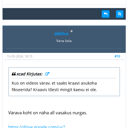
akkillus
Vana kala
15-05-2024, 18:15
#10
xcad Kirjutas:
Kus on videos värav, et saaks kraavi asukoha
fikseerida? Kraavis tõesti mingit kaevu ei ole.
Värava koht on näha all vasakus nurgas.
https://drive.google.com/uc?