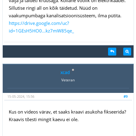
välja ja täideti kruusaga. Kollane voolik on elektrikaabel.
Sillutise ringi all on kõik täidetud. Nüüd on
vaakumpumbaga kanalisatsioonisüsteem, ilma pütita.
https://drive.google.com/uc?
id=1GEsH5HO0...kz7mW85qe_
xcad
Veteran
15-05-2024, 15:56
#9
Kus on videos värav, et saaks kraavi asukoha fikseerida?
Kraavis tõesti mingit kaevu ei ole.