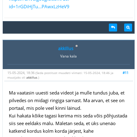
id=1rGDiHjTu...PAwxLzHeV9
akkillus
Vana kala
15-05-2024, 18:36
#11
(Seda postitust muudeti viimati: 15-05-2024, 18:46 ja
muutjaks oli
akkillus
.)
Ma vaatasin uuesti seda videot ja mulle tundus juba, et
pilvedes on midagi ringiga sarnast. Ma arvan, et see on
portaal, mis pole veel kinni läinud.
Kui hakata kõike tagasi kerima mis seda võis põhjustada
siis see eeldaks mälu. Mäletan seda, et üks unenäo
katkend kordus kolm korda järjest, kahe