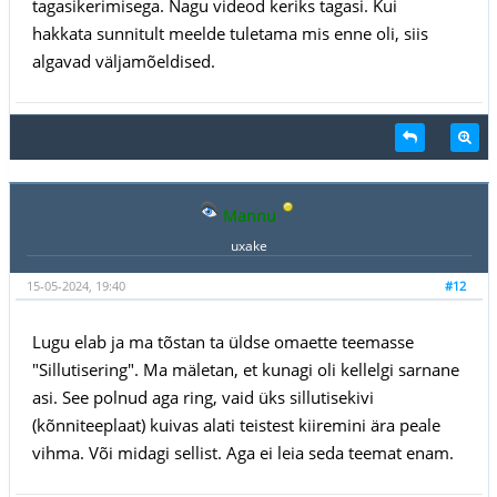
tagasikerimisega. Nagu videod keriks tagasi. Kui
hakkata sunnitult meelde tuletama mis enne oli, siis
algavad väljamõeldised.
Mannu
uxake
15-05-2024, 19:40
#12
Lugu elab ja ma tõstan ta üldse omaette teemasse
"Sillutisering". Ma mäletan, et kunagi oli kellelgi sarnane
asi. See polnud aga ring, vaid üks sillutisekivi
(kõnniteeplaat) kuivas alati teistest kiiremini ära peale
vihma. Või midagi sellist. Aga ei leia seda teemat enam.