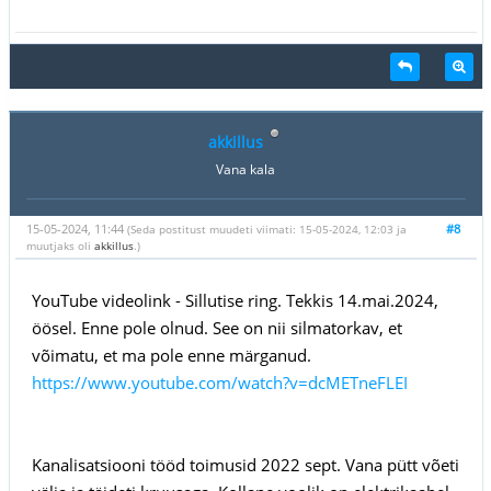
akkillus
Vana kala
15-05-2024, 11:44
#8
(Seda postitust muudeti viimati: 15-05-2024, 12:03 ja
muutjaks oli
akkillus
.)
YouTube videolink - Sillutise ring. Tekkis 14.mai.2024,
öösel. Enne pole olnud. See on nii silmatorkav, et
võimatu, et ma pole enne märganud.
https://www.youtube.com/watch?v=dcMETneFLEI
Kanalisatsiooni tööd toimusid 2022 sept. Vana pütt võeti