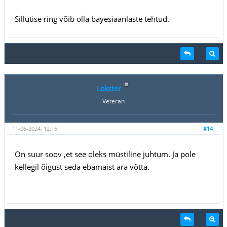
Sillutise ring võib olla bayesiaanlaste tehtud.
Lokster
Veteran
11-06-2024, 12:16
#14
On suur soov ,et see oleks müstiline juhtum. Ja pole
kellegil õigust seda ebamaist ära võtta.