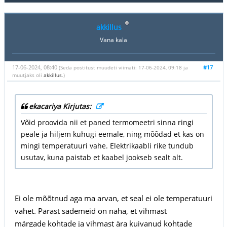
akkillus
Vana kala
17-06-2024, 08:40
#17
(Seda postitust muudeti viimati: 17-06-2024, 09:18 ja
muutjaks oli
akkillus
.)
ekacariya Kirjutas:
Võid proovida nii et paned termomeetri sinna ringi
peale ja hiljem kuhugi eemale, ning mõõdad et kas on
mingi temperatuuri vahe. Elektrikaabli rike tundub
usutav, kuna paistab et kaabel jookseb sealt alt.
Ei ole mõõtnud aga ma arvan, et seal ei ole temperatuuri
vahet. Pärast sademeid on näha, et vihmast
märgade kohtade ja vihmast ära kuivanud kohtade