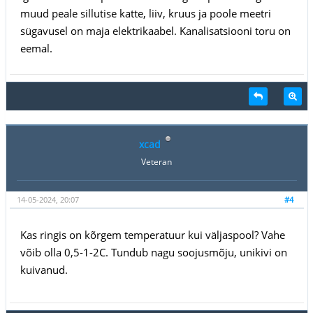
muud peale sillutise katte, liiv, kruus ja poole meetri
sügavusel on maja elektrikaabel. Kanalisatsiooni toru on
eemal.
xcad
Veteran
14-05-2024, 20:07
#4
Kas ringis on kõrgem temperatuur kui väljaspool? Vahe
võib olla 0,5-1-2C. Tundub nagu soojusmõju, unikivi on
kuivanud.