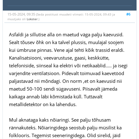
15-05-2024, 09:35
#6
(Seda postitust muudeti viimati: 15-05-2024, 09:43 ja
muutjaks oli
Lokster
.)
Asfaldi ja sillutise alla on maetud väga palju kaevusid.
Sealt tõusev õhk on ka talvel plussis, muulajal soojem
kui ümbruse pinnas. Vene ajal tehti kõik trassid eraldi.
Kanalisatsiooni, veevarustuse, gaasi, keskkütte,
telefoniside, siinseal ka elektri või netikaablid..... ja isegi
varjendite ventilatsioon. Pidevalt toimuvad kaevetööd
paljastavad nii mõndagi. On norm ,et on kaevusid nii
maetud 50-100 sendi sügavuseni. Piisavalt jämeda
kaikaga annab läbi kõmistada küll. Tuttavalt
metallidetektor on ka lahendus.
Mul aknataga kaks nõiaringi. See palju tõhusam
rännakuteks. Nõiaringidega seostub palju müsilist ka
folklooris. Tegemist seeneringidega. Olid sirelid, jäid