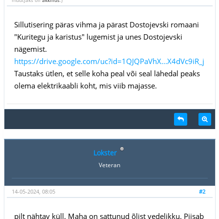
Sillutisering päras vihma ja pärast Dostojevski romaani
"Kuritegu ja karistus" lugemist ja unes Dostojevski
nägemist.
https://drive.google.com/uc?id=1QJQPaVhX...X4dVc9iR_j
Taustaks ütlen, et selle koha peal või seal lähedal peaks
olema elektrikaabli koht, mis viib majasse.
Lokster
Veteran
14-05-2024, 08:05
#2
pilt nähtav küll. Maha on sattunud õlist vedelikku. Piisab