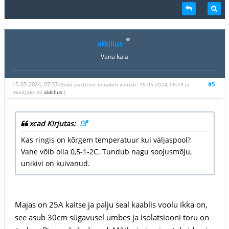
akkillus
Vana kala
15-05-2024, 07:37
#5
(Seda postitust muudeti viimati: 15-05-2024, 08:19 ja
muutjaks oli
akkillus
.)
xcad Kirjutas:
Kas ringis on kõrgem temperatuur kui väljaspool?
Vahe võib olla 0,5-1-2C. Tundub nagu soojusmõju,
unikivi on kuivanud.
Majas on 25A kaitse ja palju seal kaablis voolu ikka on,
see asub 30cm sügavusel umbes ja isolatsiooni toru on