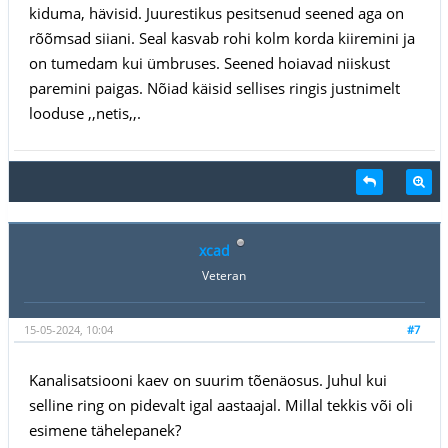
kiduma, hävisid. Juurestikus pesitsenud seened aga on
rõõmsad siiani. Seal kasvab rohi kolm korda kiiremini ja
on tumedam kui ümbruses. Seened hoiavad niiskust
paremini paigas. Nõiad käisid sellises ringis justnimelt
looduse ,,netis,,.
xcad
Veteran
15-05-2024, 10:04
#7
Kanalisatsiooni kaev on suurim tõenäosus. Juhul kui
selline ring on pidevalt igal aastaajal. Millal tekkis või oli
esimene tähelepanek?