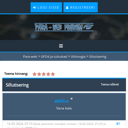
LOGI SISSE
REGISTREERI
>
>
>
Para-web
UFOd ja tulnukad
Ufoloogia
Sillutisering
Teema hinnang:
Sillutisering
Teema režiimid
akkillus
Vana kala
14-05-2024, 07:13
#1
(Seda postitust muudeti viimati: 14-05-2024, 07:29 ja
muutjaks oli
akkillus
.)