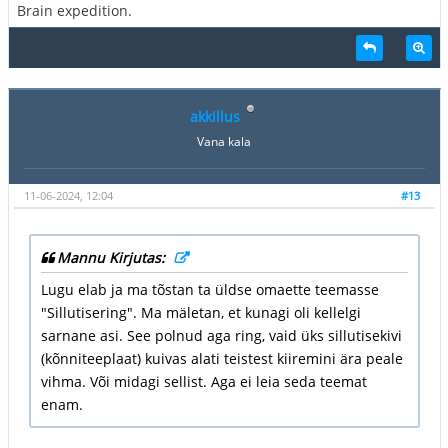
Brain expedition.
akkillus
Vana kala
11-06-2024, 12:04
#13
Mannu Kirjutas:
Lugu elab ja ma tõstan ta üldse omaette teemasse
"Sillutisering". Ma mäletan, et kunagi oli kellelgi
sarnane asi. See polnud aga ring, vaid üks sillutisekivi
(kõnniteeplaat) kuivas alati teistest kiiremini ära peale
vihma. Või midagi sellist. Aga ei leia seda teemat
enam.