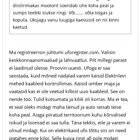
diislirimakas mootorit soendab ühe koha peal ja
sumps teebki siukse ringi. Või....... võta toigas ja
koputa. Üksjagu vanu luugiga kaevusid on nii kinni
kaetud.
Ma registreerisin juhtumi uforegister.com. Valisin
keskkonnaanomaaliad ja lähivaatlus. Pilt millegi pärast
ei laadinud ülesse. Proovin uuesti. Ufoga ei saa
seostada, kuid mõned nädalad varem käisid Elektrilevi
mehed kaableid kontrollimas. Käisid ümber maja ja
vaatasid kas ei ole veetud kilbist uusi kaableid. See on
nende töö. Tulid kutsumata ja kõik oli korras. Ma ei tea,
et seal oleks midagi maha läinud ja auto seisab teise
koha peal. Aiaga piiratud territoorium kuhu kõrvalised
isikud ja loomad ei saa tulla. Täna tekkis, eile ja varem ei
olnud midagi. Kui on elektrikaod ufo tõttu siis on need
igatahes enne kilpi. Selle kuiva ringi all pole midagi