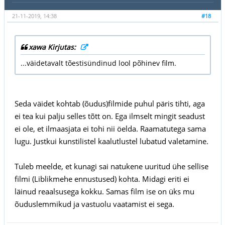
21-11-2019, 14:38
#18
xawa Kirjutas:
...väidetavalt tõestisündinud lool põhinev film.
Seda väidet kohtab (õudus)filmide puhul päris tihti, aga
ei tea kui palju selles tõtt on. Ega ilmselt mingit seadust
ei ole, et ilmaasjata ei tohi nii öelda. Raamatutega sama
lugu. Justkui kunstilistel kaalutlustel lubatud valetamine.
Tuleb meelde, et kunagi sai natukene uuritud ühe sellise
filmi (Liblikmehe ennustused) kohta. Midagi eriti ei
läinud reaalsusega kokku. Samas film ise on üks mu
õuduslemmikud ja vastuolu vaatamist ei sega.