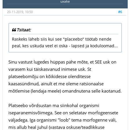
uxake
20-11-2019, 10:50
#6
Tsitaat:
Raskeks läheb siis kui see "placeebo" töötab nende
peal, kes uskuda veel ei oska - lapsed ja koduloomad...
Sinu vastust lugedes hüppas pähe mõte, et SEE usk on
varasem kui täiskasvanud inimese usk. St
platseebomõju on kõikidesse olenditesse
kaasasündinud, ainult et me oleme ratsionaalse
mõtlemise (lendaja meele) omandnutena selle kaotanud.
Platseebo võrdsustan ma siinkohal organismi
iseparanemisvõimega. See on seletatav morfogeensete
väljadega. Iga organismi "loob" tema morfogenne väli,
mis allub heal juhul (vastava oskuse/teadlikkuse