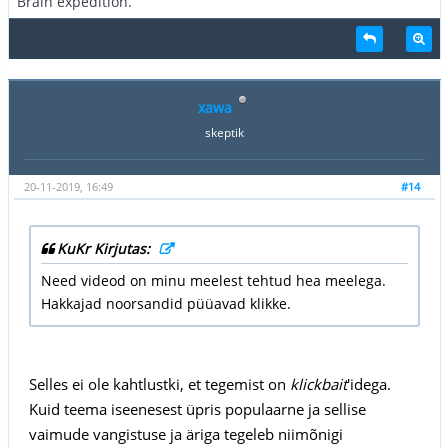
Brain expedition.
xawa
skeptik
20-11-2019, 16:49
#14
KuKr Kirjutas:
Need videod on minu meelest tehtud hea meelega.
Hakkajad noorsandid püüavad klikke.
Selles ei ole kahtlustki, et tegemist on
klickbait
'idega.
Kuid teema iseenesest üpris populaarne ja sellise
vaimude vangistuse ja äriga tegeleb niimõnigi