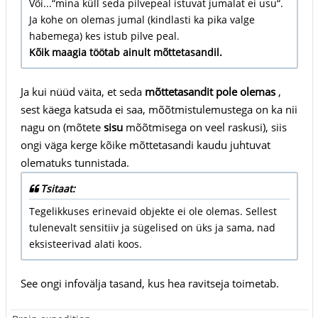
Või...“mina küll seda pilvepeal istuvat jumalat ei usu“.
Ja kohe on olemas jumal (kindlasti ka pika valge
habemega) kes istub pilve peal.
Kõik maagia töötab ainult mõttetasandil.
Ja kui nüüd väita, et seda
mõttetasandit pole olemas
,
sest käega katsuda ei saa, mõõtmistulemustega on ka nii
nagu on (mõtete
sisu
mõõtmisega on veel raskusi), siis
ongi väga kerge kõike mõttetasandi kaudu juhtuvat
olematuks tunnistada.
Tsitaat:
Tegelikkuses erinevaid objekte ei ole olemas. Sellest
tulenevalt sensitiiv ja sügelised on üks ja sama, nad
eksisteerivad alati koos.
See ongi infovälja tasand, kus hea ravitseja toimetab.