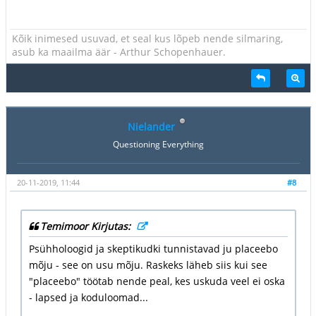
Kõik inimesed usuvad, et seal kus lõpeb nende silmaring,
asub ka maailma äär - Arthur Schopenhauer.
Nielander
Questioning Everything
20-11-2019, 11:44
#8
Temimoor Kirjutas:
Psühholoogid ja skeptikudki tunnistavad ju placeebo
mõju - see on usu mõju. Raskeks läheb siis kui see
"placeebo" töötab nende peal, kes uskuda veel ei oska
- lapsed ja koduloomad...