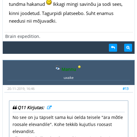
tundma hakanud
Ikkagi mingi savinõu ja sodi sees,
kinni joodetud. Tagurpidi platseebo. Suht enamus
needusi nii mõjuvadki.
Brain expedition.
Mannu
uxake
20-11-2019, 16:46
#13
Q11 Kirjutas:
No see on ju täpselt sama kui öelda teisele "ära mõtle
roosale elevandile". Kohe tekkib kujutlus roosast
elevandist.