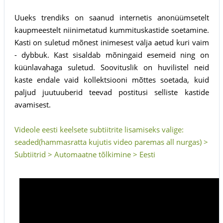
Uueks trendiks on saanud internetis anonüümsetelt
kaupmeestelt niinimetatud kummituskastide soetamine.
Kasti on suletud mõnest inimesest välja aetud kuri vaim
- dybbuk. Kast sisaldab mõningaid esemeid ning on
küünlavahaga suletud. Soovituslik on huvilistel neid
kaste endale vaid kollektsiooni mõttes soetada, kuid
paljud juutuuberid teevad postitusi selliste kastide
avamisest.
Videole eesti keelsete subtiitrite lisamiseks valige:
seaded(hammasratta kujutis video paremas all nurgas) >
Subtiitrid > Automaatne tõlkimine > Eesti