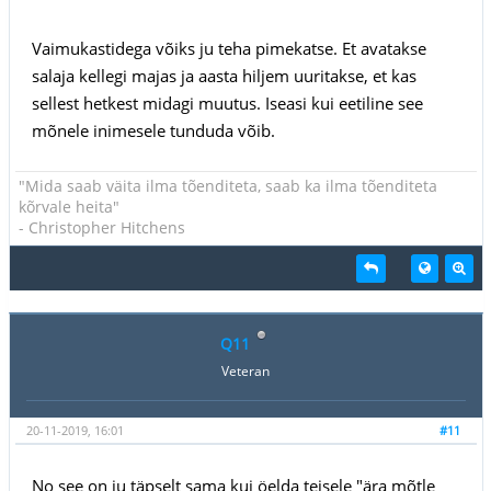
Vaimukastidega võiks ju teha pimekatse. Et avatakse
salaja kellegi majas ja aasta hiljem uuritakse, et kas
sellest hetkest midagi muutus. Iseasi kui eetiline see
mõnele inimesele tunduda võib.
"Mida saab väita ilma tõenditeta, saab ka ilma tõenditeta
kõrvale heita"
- Christopher Hitchens
Q11
Veteran
20-11-2019, 16:01
#11
No see on ju täpselt sama kui öelda teisele "ära mõtle