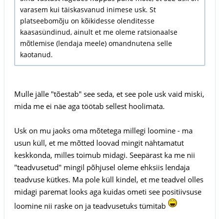
varasem kui täiskasvanud inimese usk. St
platseebomõju on kõikidesse olenditesse
kaasasündinud, ainult et me oleme ratsionaalse
mõtlemise (lendaja meele) omandnutena selle
kaotanud.
Mulle jälle "tõestab" see seda, et see pole usk vaid miski,
mida me ei näe aga töötab sellest hoolimata.
Usk on mu jaoks oma mõtetega millegi loomine - ma
usun küll, et me mõtted loovad mingit nähtamatut
keskkonda, milles toimub midagi. Seepärast ka me nii
"teadvusetud" mingil põhjusel oleme ehksiis lendaja
teadvuse kütkes. Ma pole küll kindel, et me teadvel olles
midagi paremat looks aga kuidas ometi see positiivsuse
loomine nii raske on ja teadvusetuks tümitab