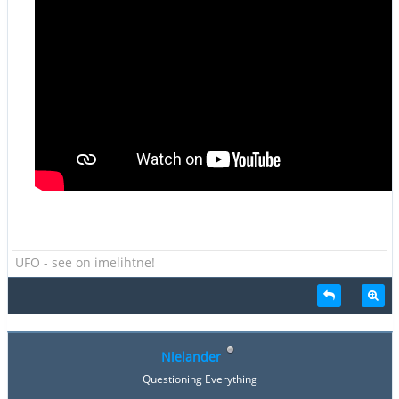
UFO - see on imelihtne!
Nielander
Questioning Everything