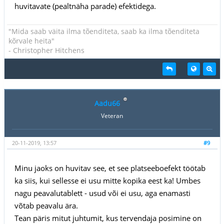
huvitavate (pealtnäha parade) efektidega.
"Mida saab väita ilma tõenditeta, saab ka ilma tõenditeta
kõrvale heita"
- Christopher Hitchens
Aadu66
Veteran
20-11-2019, 13:57
#9
Minu jaoks on huvitav see, et see platseeboefekt töötab
ka siis, kui sellesse ei usu mitte kopika eest ka! Umbes
nagu peavalutablett - usud või ei usu, aga enamasti
võtab peavalu ära.
Tean päris mitut juhtumit, kus tervendaja posimine on