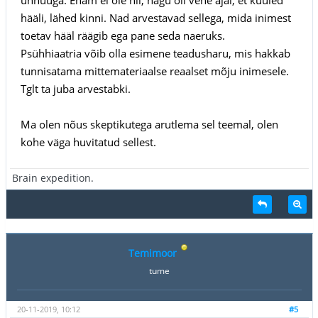
hääli, lähed kinni. Nad arvestavad sellega, mida inimest
toetav hääl räägib ega pane seda naeruks.
Psühhiaatria võib olla esimene teadusharu, mis hakkab
tunnisatama mittemateriaalse reaalset mõju inimesele.
Tglt ta juba arvestabki.
Ma olen nõus skeptikutega arutlema sel teemal, olen
kohe väga huvitatud sellest.
Brain expedition.
Temimoor
tume
20-11-2019, 10:12
#5