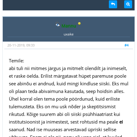
Mannu
uxake
20-11-2019, 09:33
#4
Temile:
abi tuli nii mitmes järgus ja mitmelt olendilt ja inimeselt,
et raske öelda. Erilist märgatavat hüpet paremuse poole
see abinõu ei andnud, kuid mingi kindluse siiski. Eks mul
oli plaan teda abivaimuna kasutada, seep hoidsin alles.
Ühel korral olen tema poole pöördunud, kuid eriliste
tulemusteta. Eks on mu usk nõder ja skeptitsismist
rikutud. Kõige suurem abi oli siiski psühhiaatriast kui
institutsioonist ja inimestest, sest rohtusid ma peale
ei
saanud. Nad ise muuseas arvestavad üpriski sellise
uhhuuga. Enam ei ole nii, nagu oli vene ajal, et kuuled