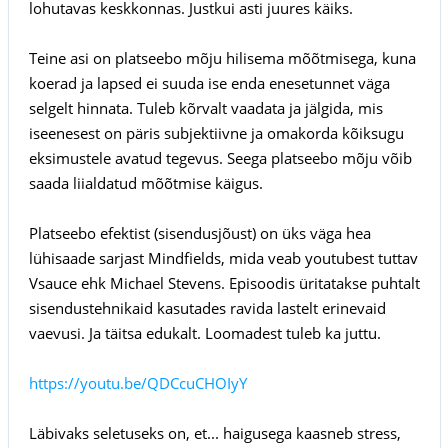
lohutavas keskkonnas. Justkui asti juures käiks.
Teine asi on platseebo mõju hilisema mõõtmisega, kuna
koerad ja lapsed ei suuda ise enda enesetunnet väga
selgelt hinnata. Tuleb kõrvalt vaadata ja jälgida, mis
iseenesest on päris subjektiivne ja omakorda kõiksugu
eksimustele avatud tegevus. Seega platseebo mõju võib
saada liialdatud mõõtmise käigus.
Platseebo efektist (sisendusjõust) on üks väga hea
lühisaade sarjast Mindfields, mida veab youtubest tuttav
Vsauce ehk Michael Stevens. Episoodis üritatakse puhtalt
sisendustehnikaid kasutades ravida lastelt erinevaid
vaevusi. Ja täitsa edukalt. Loomadest tuleb ka juttu.
https://youtu.be/QDCcuCHOIyY
Läbivaks seletuseks on, et... haigusega kaasneb stress,