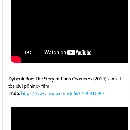
Dybbuk Box: The Story of Chris Chambers
(2019) samuti
tõsielul põhinev film.
imdb
:
https://www.imdb.com/title/tt10091696/