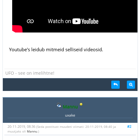
Youtube's leidub mitmeid selliseid videosid.
UFO - see on imelihtne!
Mannu
uxake
20-11-2019, 08:36
#2
(Seda postitust muudeti viimati: 20-11-2019, 08:40 ja
muutjaks oli
Mannu
.)