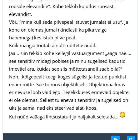
roosale elevandile". Kohe tekkib kujutlus roosast
elevandist.
Või...“mina küll seda pilvepeal istuvat jumalat ei usu“. Ja
kohe on olemas jumal (kindlasti ka pika valge
habemega) kes istub pilve peal.
Kõik maagia töötab ainult mõttetasandil.
Jaa... siin tekkib kohe kellegil vastuargument „aaga näe....
see sensitiiv midagi pobises ja minu sügelised kadusid
imeväel ära, kuidas see siis mõttetasandil saab olla?“
Noh...kõigepealt keegi koges sügelisi ja teatud punktist
enam mitte. See toimus objektiliselt. Objektimaailmas
erinevuse loob vaid ego. Tegelikkuses erinevaid objekte
ei ole olemas. Sellest tulenevalt sensitiiv ja sügelised on
üks ja sama, nad eksisteerivad alati koos.
Kui nüüd väääga lihtsustatult ja naljakalt seletada....