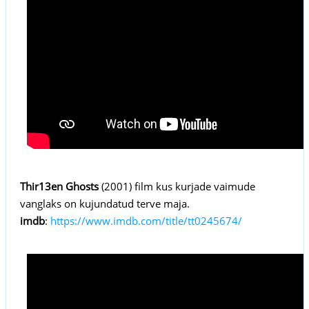
Thir13en Ghosts
(2001) film kus kurjade vaimude
vanglaks on kujundatud terve maja.
imdb
:
https://www.imdb.com/title/tt0245674/