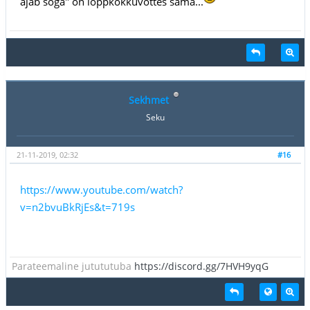
ajab soga" on lõppkokkuvõttes sama...
Sekhmet
Seku
21-11-2019, 02:32
#16
https://www.youtube.com/watch?
v=n2bvuBkRjEs&t=719s
Parateemaline jutututuba
https://discord.gg/7HVH9yqG