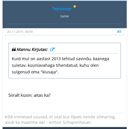
Temimoor
tume
20-11-2019, 08:49
#3
Mannu Kirjutas:
Kuid mul on aastast 2013 tehtud savinõu, kaanega
suletav, küünlavahaga tihendatud, kuhu olen
sulgenud oma "kiusaja".
Siiralt küsin: aitas ka?
Kõik inimesed usuvad, et seal kus lõpeb nende silmaring,
asub ka maailma äär - Arthur Schopenhauer.