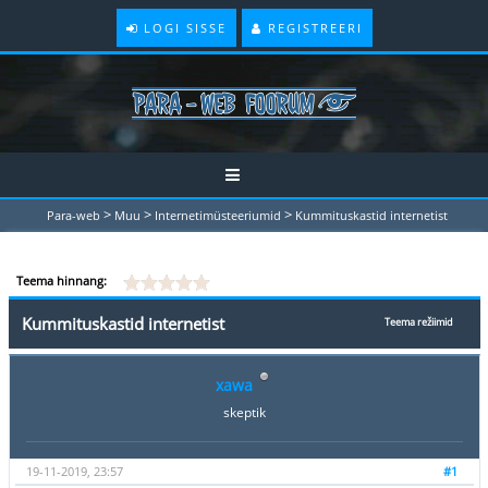
LOGI SISSE
REGISTREERI
>
>
>
Para-web
Muu
Internetimüsteeriumid
Kummituskastid internetist
Teema hinnang:
Kummituskastid internetist
Teema režiimid
xawa
skeptik
19-11-2019, 23:57
#1