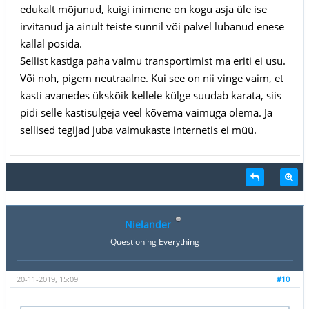
edukalt mõjunud, kuigi inimene on kogu asja üle ise
irvitanud ja ainult teiste sunnil või palvel lubanud enese
kallal posida.
Sellist kastiga paha vaimu transportimist ma eriti ei usu.
Või noh, pigem neutraalne. Kui see on nii vinge vaim, et
kasti avanedes ükskõik kellele külge suudab karata, siis
pidi selle kastisulgeja veel kõvema vaimuga olema. Ja
sellised tegijad juba vaimukaste internetis ei müü.
Nielander
Questioning Everything
20-11-2019, 15:09
#10