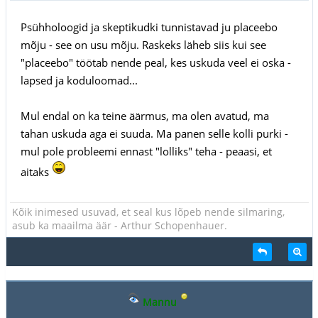
Psühholoogid ja skeptikudki tunnistavad ju placeebo
mõju - see on usu mõju. Raskeks läheb siis kui see
"placeebo" töötab nende peal, kes uskuda veel ei oska -
lapsed ja koduloomad...
Mul endal on ka teine äärmus, ma olen avatud, ma
tahan uskuda aga ei suuda. Ma panen selle kolli purki -
mul pole probleemi ennast "lolliks" teha - peaasi, et
aitaks
Kõik inimesed usuvad, et seal kus lõpeb nende silmaring,
asub ka maailma äär - Arthur Schopenhauer.
Mannu