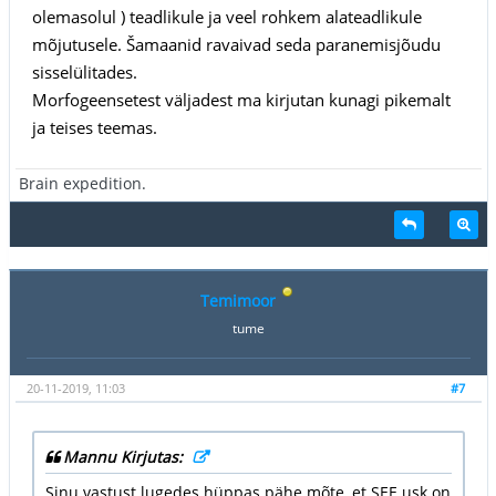
olemasolul ) teadlikule ja veel rohkem alateadlikule
mõjutusele. Šamaanid ravaivad seda paranemisjõudu
sisselülitades.
Morfogeensetest väljadest ma kirjutan kunagi pikemalt
ja teises teemas.
Brain expedition.
Temimoor
tume
20-11-2019, 11:03
#7
Mannu Kirjutas:
Sinu vastust lugedes hüppas pähe mõte, et SEE usk on