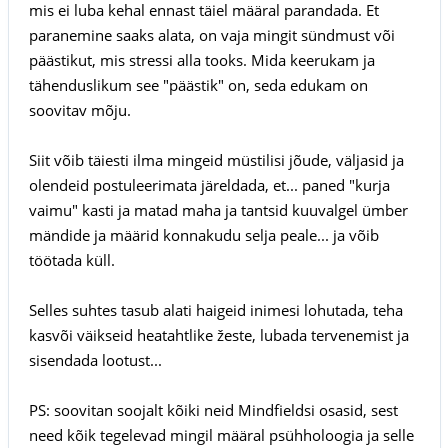
mis ei luba kehal ennast täiel määral parandada. Et
paranemine saaks alata, on vaja mingit sündmust või
päästikut, mis stressi alla tooks. Mida keerukam ja
tähenduslikum see "päästik" on, seda edukam on
soovitav mõju.
Siit võib täiesti ilma mingeid müstilisi jõude, väljasid ja
olendeid postuleerimata järeldada, et... paned "kurja
vaimu" kasti ja matad maha ja tantsid kuuvalgel ümber
mändide ja määrid konnakudu selja peale... ja võib
töötada küll.
Selles suhtes tasub alati haigeid inimesi lohutada, teha
kasvõi väikseid heatahtlike žeste, lubada tervenemist ja
sisendada lootust...
PS: soovitan soojalt kõiki neid Mindfieldsi osasid, sest
need kõik tegelevad mingil määral psühholoogia ja selle