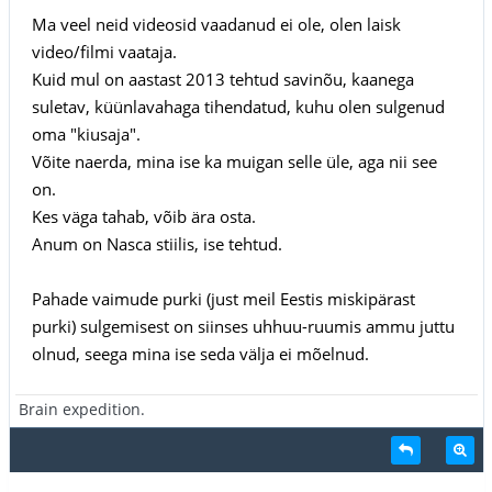
Ma veel neid videosid vaadanud ei ole, olen laisk
video/filmi vaataja.
Kuid mul on aastast 2013 tehtud savinõu, kaanega
suletav, küünlavahaga tihendatud, kuhu olen sulgenud
oma "kiusaja".
Võite naerda, mina ise ka muigan selle üle, aga nii see
on.
Kes väga tahab, võib ära osta.
Anum on Nasca stiilis, ise tehtud.
Pahade vaimude purki (just meil Eestis miskipärast
purki) sulgemisest on siinses uhhuu-ruumis ammu juttu
olnud, seega mina ise seda välja ei mõelnud.
Brain expedition.