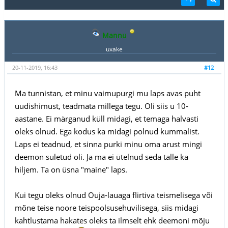
Mannu
uxake
20-11-2019, 16:43
#12
Ma tunnistan, et minu vaimupurgi mu laps avas puht
uudishimust, teadmata millega tegu. Oli siis u 10-
aastane. Ei märganud küll midagi, et temaga halvasti
oleks olnud. Ega kodus ka midagi polnud kummalist.
Laps ei teadnud, et sinna purki minu oma arust mingi
deemon suletud oli. Ja ma ei ütelnud seda talle ka
hiljem. Ta on üsna "maine" laps.
Kui tegu oleks olnud Ouja-lauaga flirtiva teismelisega või
mõne teise noore teispoolsusehuvilisega, siis midagi
kahtlustama hakates oleks ta ilmselt ehk deemoni mõju