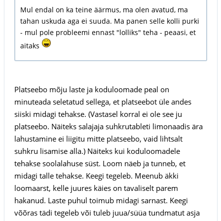
Mul endal on ka teine äärmus, ma olen avatud, ma
tahan uskuda aga ei suuda. Ma panen selle kolli purki
- mul pole probleemi ennast "lolliks" teha - peaasi, et
aitaks
Platseebo mõju laste ja koduloomade peal on
minuteada seletatud sellega, et platseebot üle andes
siiski midagi tehakse. (Vastasel korral ei ole see ju
platseebo. Näiteks salajaja suhkrutableti limonaadis ära
lahustamine ei liigitu mitte platseebo, vaid lihtsalt
suhkru lisamise alla.) Näiteks kui koduloomadele
tehakse soolalahuse süst. Loom näeb ja tunneb, et
midagi talle tehakse. Keegi tegeleb. Meenub äkki
loomaarst, kelle juures käies on tavaliselt parem
hakanud. Laste puhul toimub midagi sarnast. Keegi
võõras tädi tegeleb või tuleb juua/süüa tundmatut asja