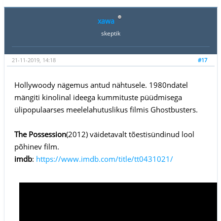
xawa
skeptik
21-11-2019, 14:18
#17
Hollywoody nägemus antud nähtusele. 1980ndatel
mängiti kinolinal ideega kummituste püüdmisega
ülipopulaarses meelelahutuslikus filmis Ghostbusters.
The Possession
(2012) väidetavalt tõestisündinud lool
põhinev film.
imdb
:
https://www.imdb.com/title/tt0431021/