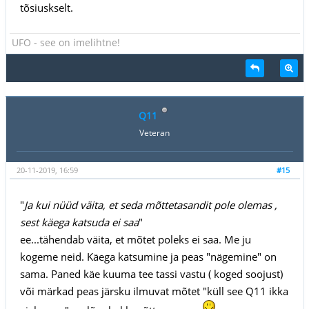
tõsiuskselt.
UFO - see on imelihtne!
Q11
Veteran
20-11-2019, 16:59
#15
"
Ja kui nüüd väita, et seda mõttetasandit pole olemas ,
sest käega katsuda ei saa
"
ee...tähendab väita, et mõtet poleks ei saa. Me ju
kogeme neid. Käega katsumine ja peas "nägemine" on
sama. Paned käe kuuma tee tassi vastu ( koged soojust)
või märkad peas järsku ilmuvat mõtet "küll see Q11 ikka