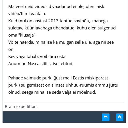
Ma veel neid videosid vaadanud ei ole, olen laisk
video/filmi vaataja.
Kuid mul on aastast 2013 tehtud savinõu, kaanega
suletav, küünlavahaga tihendatud, kuhu olen sulgenud
oma "kiusaja".
Võite naerda, mina ise ka muigan selle üle, aga nii see
on.
Kes väga tahab, võib ära osta.
Anum on Nasca stiilis, ise tehtud.
Pahade vaimude purki (just meil Eestis miskipärast
purki) sulgemisest on siinses uhhuu-ruumis ammu juttu
olnud, seega mina ise seda välja ei mõelnud.
Brain expedition.