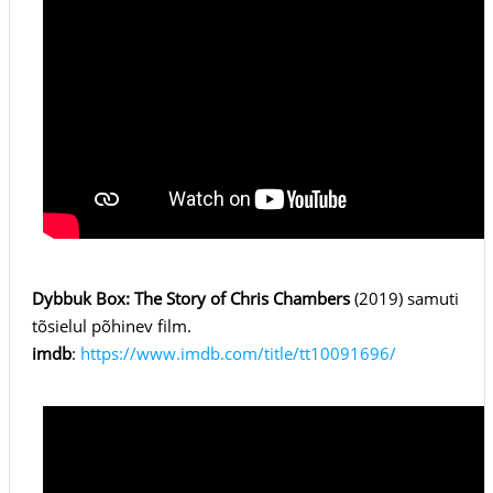
Dybbuk Box: The Story of Chris Chambers
(2019) samuti
tõsielul põhinev film.
imdb
:
https://www.imdb.com/title/tt10091696/