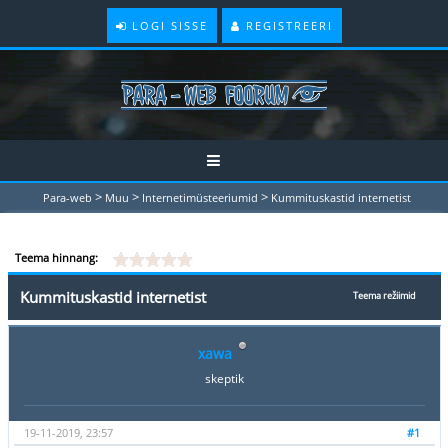
LOGI SISSE
REGISTREERI
>
>
>
Para-web
Muu
Internetimüsteeriumid
Kummituskastid internetist
Teema hinnang:
Kummituskastid internetist
Teema režiimid
xawa
skeptik
19-11-2019, 23:57
#1