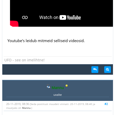
Youtube's leidub mitmeid selliseid videosid.
UFO - see on imelihtne!
Mannu
uxake
20-11-2019, 08:36
#2
(Seda postitust muudeti viimati: 20-11-2019, 08:40 ja
muutjaks oli
Mannu
.)