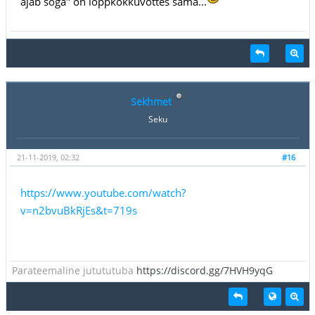
ajab soga" on lõppkokkuvõttes sama...
Sekhmet
Seku
21-11-2019, 02:32
#16
https://www.youtube.com/watch?
v=n2bvuBkRjEs&t=719s
Parateemaline jutututuba
https://discord.gg/7HVH9yqG