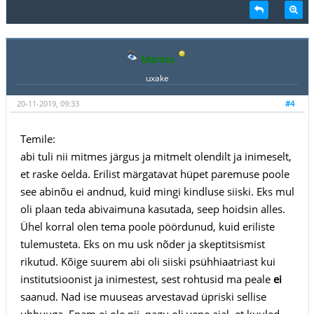
Mannu
uxake
20-11-2019, 09:33
#4
Temile:
abi tuli nii mitmes järgus ja mitmelt olendilt ja inimeselt,
et raske öelda. Erilist märgatavat hüpet paremuse poole
see abinõu ei andnud, kuid mingi kindluse siiski. Eks mul
oli plaan teda abivaimuna kasutada, seep hoidsin alles.
Ühel korral olen tema poole pöördunud, kuid eriliste
tulemusteta. Eks on mu usk nõder ja skeptitsismist
rikutud. Kõige suurem abi oli siiski psühhiaatriast kui
institutsioonist ja inimestest, sest rohtusid ma peale
ei
saanud. Nad ise muuseas arvestavad üpriski sellise
uhhuuga. Enam ei ole nii, nagu oli vene ajal, et kuuled