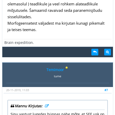
olemasolul ) teadlikule ja veel rohkem alateadlikule
mõjutusele. Šamaanid ravaivad seda paranemisjõudu
sisselülitades.
Morfogeensetest väljadest ma kirjutan kunagi pikemalt
ja teises teemas.
Brain expedition.
Temimoor
tume
20-11-2019, 11:03
#7
Mannu Kirjutas:
Sinu vastust lugedes hüppas pähe mõte, et SEE usk on