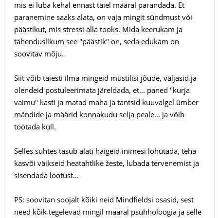
mis ei luba kehal ennast täiel määral parandada. Et
paranemine saaks alata, on vaja mingit sündmust või
päästikut, mis stressi alla tooks. Mida keerukam ja
tähenduslikum see "päästik" on, seda edukam on
soovitav mõju.
Siit võib täiesti ilma mingeid müstilisi jõude, väljasid ja
olendeid postuleerimata järeldada, et... paned "kurja
vaimu" kasti ja matad maha ja tantsid kuuvalgel ümber
mändide ja määrid konnakudu selja peale... ja võib
töötada küll.
Selles suhtes tasub alati haigeid inimesi lohutada, teha
kasvõi väikseid heatahtlike žeste, lubada tervenemist ja
sisendada lootust...
PS: soovitan soojalt kõiki neid Mindfieldsi osasid, sest
need kõik tegelevad mingil määral psühholoogia ja selle