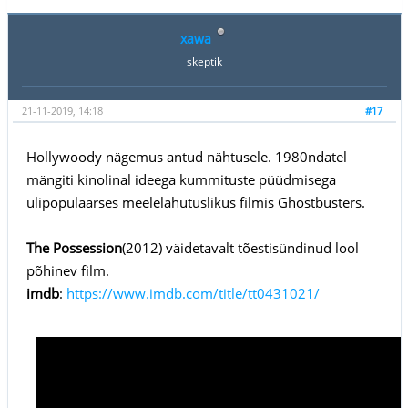
xawa
skeptik
21-11-2019, 14:18
#17
Hollywoody nägemus antud nähtusele. 1980ndatel
mängiti kinolinal ideega kummituste püüdmisega
ülipopulaarses meelelahutuslikus filmis Ghostbusters.
The Possession
(2012) väidetavalt tõestisündinud lool
põhinev film.
imdb
:
https://www.imdb.com/title/tt0431021/