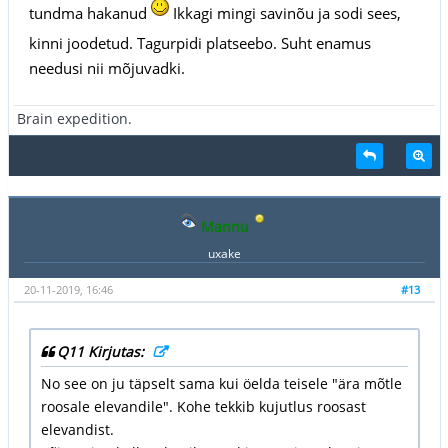
tundma hakanud
Ikkagi mingi savinõu ja sodi sees,
kinni joodetud. Tagurpidi platseebo. Suht enamus
needusi nii mõjuvadki.
Brain expedition.
Mannu
uxake
20-11-2019, 16:46
#13
Q11 Kirjutas:
No see on ju täpselt sama kui öelda teisele "ära mõtle
roosale elevandile". Kohe tekkib kujutlus roosast
elevandist.