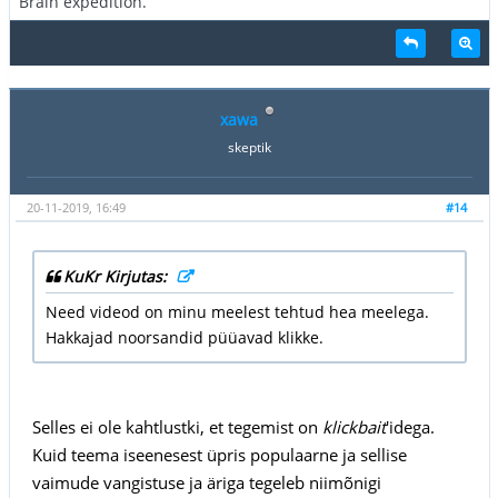
Brain expedition.
xawa
skeptik
20-11-2019, 16:49
#14
KuKr Kirjutas:
Need videod on minu meelest tehtud hea meelega.
Hakkajad noorsandid püüavad klikke.
Selles ei ole kahtlustki, et tegemist on
klickbait
'idega.
Kuid teema iseenesest üpris populaarne ja sellise
vaimude vangistuse ja äriga tegeleb niimõnigi