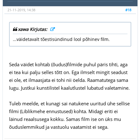
21-11-2019, 14:38
#18
xawa Kirjutas:
...väidetavalt tõestisündinud lool põhinev film.
Seda väidet kohtab (õudus)filmide puhul päris tihti, aga
ei tea kui palju selles tõtt on. Ega ilmselt mingit seadust
ei ole, et ilmaasjata ei tohi nii öelda. Raamatutega sama
lugu. Justkui kunstilistel kaalutlustel lubatud valetamine.
Tuleb meelde, et kunagi sai natukene uuritud ühe sellise
filmi (Liblikmehe ennustused) kohta. Midagi eriti ei
läinud reaalsusega kokku. Samas film ise on üks mu
õuduslemmikud ja vastuolu vaatamist ei sega.