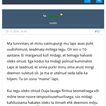
Mannu
uxake
20-11-2019, 16:43
#12
Ma tunnistan, et minu vaimupurgi mu laps avas puht
uudishimust, teadmata millega tegu. Oli siis u 10-
aastane. Ei märganud küll midagi, et temaga halvasti
oleks olnud. Ega kodus ka midagi polnud kummalist.
Laps ei teadnud, et sinna purki minu oma arust mingi
deemon suletud oli. Ja ma ei ütelnud seda talle ka
hiljem. Ta on üsna "maine" laps.
Kui tegu oleks olnud Ouja-lauaga flirtiva teismelisega või
mõne teise noore teispoolsusehuvilisega, siis midagi
kahtlustama hakates oleks ta ilmselt ehk deemoni mõju