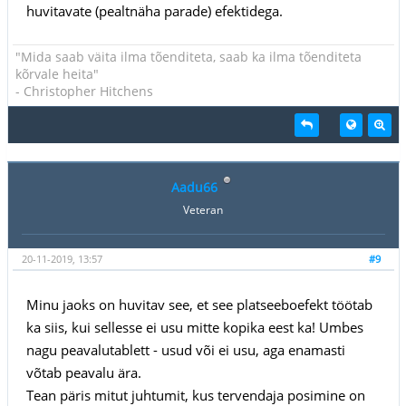
huvitavate (pealtnäha parade) efektidega.
"Mida saab väita ilma tõenditeta, saab ka ilma tõenditeta
kõrvale heita"
- Christopher Hitchens
Aadu66
Veteran
20-11-2019, 13:57
#9
Minu jaoks on huvitav see, et see platseeboefekt töötab
ka siis, kui sellesse ei usu mitte kopika eest ka! Umbes
nagu peavalutablett - usud või ei usu, aga enamasti
võtab peavalu ära.
Tean päris mitut juhtumit, kus tervendaja posimine on