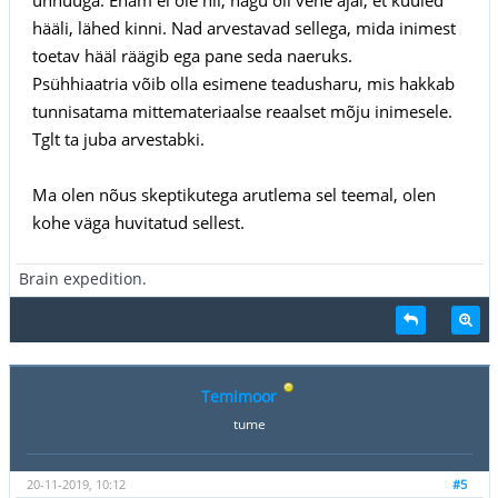
hääli, lähed kinni. Nad arvestavad sellega, mida inimest
toetav hääl räägib ega pane seda naeruks.
Psühhiaatria võib olla esimene teadusharu, mis hakkab
tunnisatama mittemateriaalse reaalset mõju inimesele.
Tglt ta juba arvestabki.
Ma olen nõus skeptikutega arutlema sel teemal, olen
kohe väga huvitatud sellest.
Brain expedition.
Temimoor
tume
20-11-2019, 10:12
#5