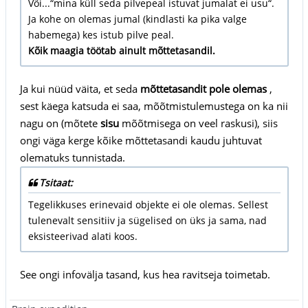
Või...“mina küll seda pilvepeal istuvat jumalat ei usu“.
Ja kohe on olemas jumal (kindlasti ka pika valge
habemega) kes istub pilve peal.
Kõik maagia töötab ainult mõttetasandil.
Ja kui nüüd väita, et seda
mõttetasandit pole olemas
,
sest käega katsuda ei saa, mõõtmistulemustega on ka nii
nagu on (mõtete
sisu
mõõtmisega on veel raskusi), siis
ongi väga kerge kõike mõttetasandi kaudu juhtuvat
olematuks tunnistada.
Tsitaat:
Tegelikkuses erinevaid objekte ei ole olemas. Sellest
tulenevalt sensitiiv ja sügelised on üks ja sama, nad
eksisteerivad alati koos.
See ongi infovälja tasand, kus hea ravitseja toimetab.