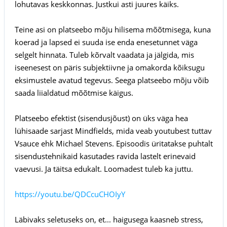
lohutavas keskkonnas. Justkui asti juures käiks.
Teine asi on platseebo mõju hilisema mõõtmisega, kuna
koerad ja lapsed ei suuda ise enda enesetunnet väga
selgelt hinnata. Tuleb kõrvalt vaadata ja jälgida, mis
iseenesest on päris subjektiivne ja omakorda kõiksugu
eksimustele avatud tegevus. Seega platseebo mõju võib
saada liialdatud mõõtmise käigus.
Platseebo efektist (sisendusjõust) on üks väga hea
lühisaade sarjast Mindfields, mida veab youtubest tuttav
Vsauce ehk Michael Stevens. Episoodis üritatakse puhtalt
sisendustehnikaid kasutades ravida lastelt erinevaid
vaevusi. Ja täitsa edukalt. Loomadest tuleb ka juttu.
https://youtu.be/QDCcuCHOIyY
Läbivaks seletuseks on, et... haigusega kaasneb stress,