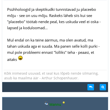
Psühholoogid ja skeptikudki tunnistavad ju placeebo
mõju - see on usu mõju. Raskeks läheb siis kui see
"placeebo" töötab nende peal, kes uskuda veel ei oska -
lapsed ja koduloomad...
Mul endal on ka teine äärmus, ma olen avatud, ma
tahan uskuda aga ei suuda. Ma panen selle kolli purki -
mul pole probleemi ennast "lolliks" teha - peaasi, et
aitaks
Kõik inimesed usuvad, et seal kus lõpeb nende silmaring,
asub ka maailma äär - Arthur Schopenhauer.
Mannu