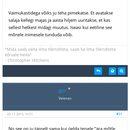
Vaimukastidega võiks ju teha pimekatse. Et avatakse
salaja kellegi majas ja aasta hiljem uuritakse, et kas
sellest hetkest midagi muutus. Iseasi kui eetiline see
mõnele inimesele tunduda võib.
"Mida saab väita ilma tõenditeta, saab ka ilma tõenditeta
kõrvale heita"
- Christopher Hitchens
Q11
Veteran
20-11-2019, 16:01
#11
No see on ju täpselt sama kui öelda teisele "ära mõtle