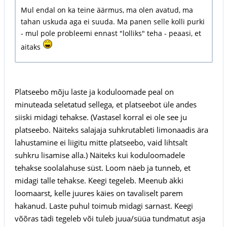
Mul endal on ka teine äärmus, ma olen avatud, ma
tahan uskuda aga ei suuda. Ma panen selle kolli purki
- mul pole probleemi ennast "lolliks" teha - peaasi, et
aitaks
Platseebo mõju laste ja koduloomade peal on
minuteada seletatud sellega, et platseebot üle andes
siiski midagi tehakse. (Vastasel korral ei ole see ju
platseebo. Näiteks salajaja suhkrutableti limonaadis ära
lahustamine ei liigitu mitte platseebo, vaid lihtsalt
suhkru lisamise alla.) Näiteks kui koduloomadele
tehakse soolalahuse süst. Loom näeb ja tunneb, et
midagi talle tehakse. Keegi tegeleb. Meenub äkki
loomaarst, kelle juures käies on tavaliselt parem
hakanud. Laste puhul toimub midagi sarnast. Keegi
võõras tädi tegeleb või tuleb juua/süüa tundmatut asja