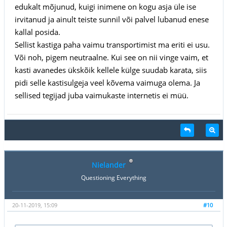
edukalt mõjunud, kuigi inimene on kogu asja üle ise
irvitanud ja ainult teiste sunnil või palvel lubanud enese
kallal posida.
Sellist kastiga paha vaimu transportimist ma eriti ei usu.
Või noh, pigem neutraalne. Kui see on nii vinge vaim, et
kasti avanedes ükskõik kellele külge suudab karata, siis
pidi selle kastisulgeja veel kõvema vaimuga olema. Ja
sellised tegijad juba vaimukaste internetis ei müü.
Nielander
Questioning Everything
20-11-2019, 15:09
#10