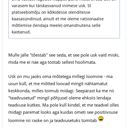
varasem kui täiskasvanud inimese usk. St
platseebomõju on kõikidesse olenditesse
kaasasündinud, ainult et me oleme ratsionaalse
mõtlemise (lendaja meele) omandnutena selle
kaotanud.
Mulle jälle "tõestab" see seda, et see pole usk vaid miski,
mida me ei näe aga töötab sellest hoolimata.
Usk on mu jaoks oma mõtetega millegi loomine - ma
usun küll, et me mõtted loovad mingit nähtamatut
keskkonda, milles toimub midagi. Seepärast ka me nii
"teadvusetud" mingil põhjusel oleme ehksiis lendaja
teadvuse kütkes. Ma pole küll kindel, et me teadvel olles
midagi paremat looks aga kuidas ometi see positiivsuse
loomine nii raske on ja teadvusetuks tümitab