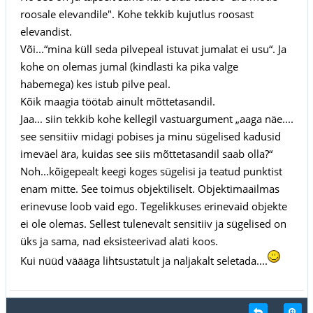
roosale elevandile". Kohe tekkib kujutlus roosast
elevandist.
Või...“mina küll seda pilvepeal istuvat jumalat ei usu“. Ja
kohe on olemas jumal (kindlasti ka pika valge
habemega) kes istub pilve peal.
Kõik maagia töötab ainult mõttetasandil.
Jaa... siin tekkib kohe kellegil vastuargument „aaga näe....
see sensitiiv midagi pobises ja minu sügelised kadusid
imeväel ära, kuidas see siis mõttetasandil saab olla?“
Noh...kõigepealt keegi koges sügelisi ja teatud punktist
enam mitte. See toimus objektiliselt. Objektimaailmas
erinevuse loob vaid ego. Tegelikkuses erinevaid objekte
ei ole olemas. Sellest tulenevalt sensitiiv ja sügelised on
üks ja sama, nad eksisteerivad alati koos.
Kui nüüd väääga lihtsustatult ja naljakalt seletada....