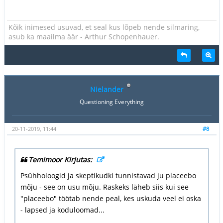
Kõik inimesed usuvad, et seal kus lõpeb nende silmaring,
asub ka maailma äär - Arthur Schopenhauer.
Nielander
Questioning Everything
20-11-2019, 11:44
#8
Temimoor Kirjutas:
Psühholoogid ja skeptikudki tunnistavad ju placeebo
mõju - see on usu mõju. Raskeks läheb siis kui see
"placeebo" töötab nende peal, kes uskuda veel ei oska
- lapsed ja koduloomad...