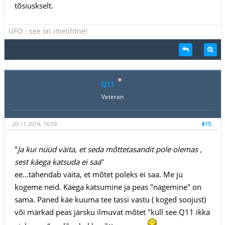
tõsiuskselt.
UFO - see on imelihtne!
Q11
Veteran
20-11-2019, 16:59
#15
"
Ja kui nüüd väita, et seda mõttetasandit pole olemas ,
sest käega katsuda ei saa
"
ee...tähendab väita, et mõtet poleks ei saa. Me ju
kogeme neid. Käega katsumine ja peas "nägemine" on
sama. Paned käe kuuma tee tassi vastu ( koged soojust)
või märkad peas järsku ilmuvat mõtet "küll see Q11 ikka