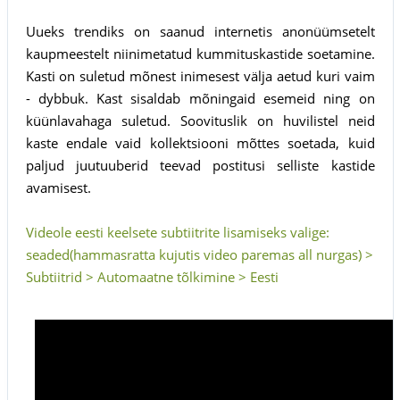
Uueks trendiks on saanud internetis anonüümsetelt
kaupmeestelt niinimetatud kummituskastide soetamine.
Kasti on suletud mõnest inimesest välja aetud kuri vaim
- dybbuk. Kast sisaldab mõningaid esemeid ning on
küünlavahaga suletud. Soovituslik on huvilistel neid
kaste endale vaid kollektsiooni mõttes soetada, kuid
paljud juutuuberid teevad postitusi selliste kastide
avamisest.
Videole eesti keelsete subtiitrite lisamiseks valige:
seaded(hammasratta kujutis video paremas all nurgas) >
Subtiitrid > Automaatne tõlkimine > Eesti