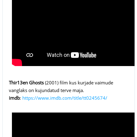
Thir13en Ghosts
(2001) film kus kurjade vaimude
vanglaks on kujundatud terve maja.
imdb
:
https://www.imdb.com/title/tt0245674/