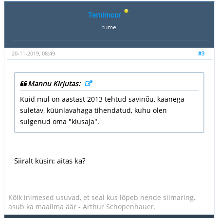
Temimoor
tume
20-11-2019, 08:49
#3
Mannu Kirjutas:
Kuid mul on aastast 2013 tehtud savinõu, kaanega
suletav, küünlavahaga tihendatud, kuhu olen
sulgenud oma "kiusaja".
Siiralt küsin: aitas ka?
Kõik inimesed usuvad, et seal kus lõpeb nende silmaring,
asub ka maailma äär - Arthur Schopenhauer.