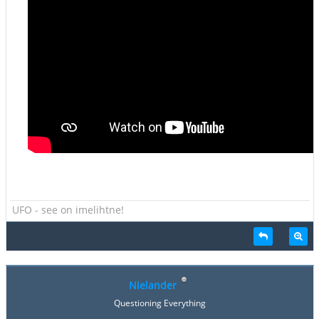
UFO - see on imelihtne!
Nielander
Questioning Everything