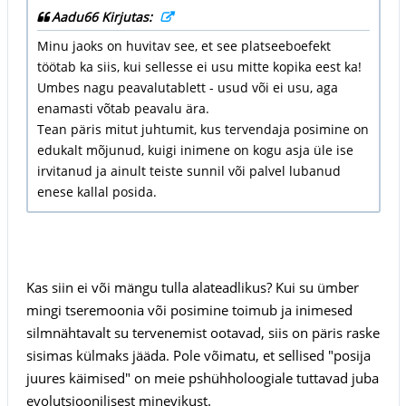
Aadu66 Kirjutas:
Minu jaoks on huvitav see, et see platseeboefekt
töötab ka siis, kui sellesse ei usu mitte kopika eest ka!
Umbes nagu peavalutablett - usud või ei usu, aga
enamasti võtab peavalu ära.
Tean päris mitut juhtumit, kus tervendaja posimine on
edukalt mõjunud, kuigi inimene on kogu asja üle ise
irvitanud ja ainult teiste sunnil või palvel lubanud
enese kallal posida.
Kas siin ei või mängu tulla alateadlikus? Kui su ümber
mingi tseremoonia või posimine toimub ja inimesed
silmnähtavalt su tervenemist ootavad, siis on päris raske
sisimas külmaks jääda. Pole võimatu, et sellised "posija
juures käimised" on meie pshühholoogiale tuttavad juba
evolutsioonilisest minevikust.