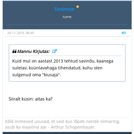
Temimoor
tume
20-11-2019, 08:49
#3
Mannu Kirjutas:
Kuid mul on aastast 2013 tehtud savinõu, kaanega
suletav, küünlavahaga tihendatud, kuhu olen
sulgenud oma "kiusaja".
Siiralt küsin: aitas ka?
Kõik inimesed usuvad, et seal kus lõpeb nende silmaring,
asub ka maailma äär - Arthur Schopenhauer.