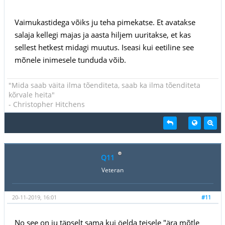
Vaimukastidega võiks ju teha pimekatse. Et avatakse
salaja kellegi majas ja aasta hiljem uuritakse, et kas
sellest hetkest midagi muutus. Iseasi kui eetiline see
mõnele inimesele tunduda võib.
"Mida saab väita ilma tõenditeta, saab ka ilma tõenditeta
kõrvale heita"
- Christopher Hitchens
Q11
Veteran
20-11-2019, 16:01
#11
No see on ju täpselt sama kui öelda teisele "ära mõtle