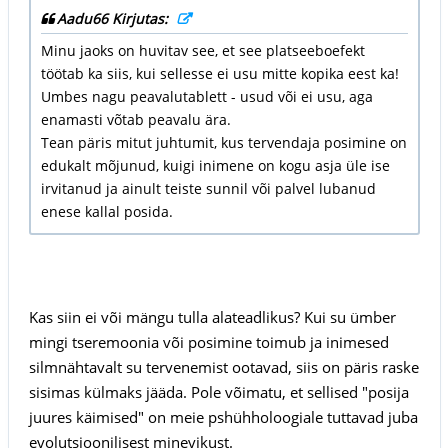
Aadu66 Kirjutas:
Minu jaoks on huvitav see, et see platseeboefekt
töötab ka siis, kui sellesse ei usu mitte kopika eest ka!
Umbes nagu peavalutablett - usud või ei usu, aga
enamasti võtab peavalu ära.
Tean päris mitut juhtumit, kus tervendaja posimine on
edukalt mõjunud, kuigi inimene on kogu asja üle ise
irvitanud ja ainult teiste sunnil või palvel lubanud
enese kallal posida.
Kas siin ei või mängu tulla alateadlikus? Kui su ümber
mingi tseremoonia või posimine toimub ja inimesed
silmnähtavalt su tervenemist ootavad, siis on päris raske
sisimas külmaks jääda. Pole võimatu, et sellised "posija
juures käimised" on meie pshühholoogiale tuttavad juba
evolutsioonilisest minevikust.