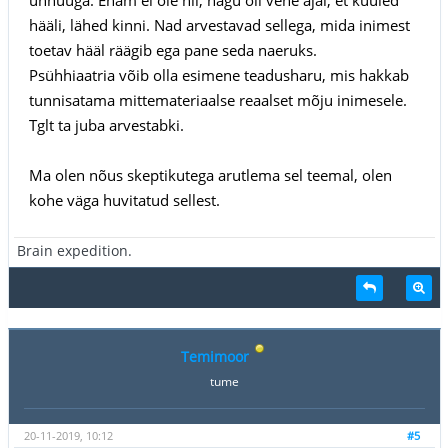
hääli, lähed kinni. Nad arvestavad sellega, mida inimest
toetav hääl räägib ega pane seda naeruks.
Psühhiaatria võib olla esimene teadusharu, mis hakkab
tunnisatama mittemateriaalse reaalset mõju inimesele.
Tglt ta juba arvestabki.
Ma olen nõus skeptikutega arutlema sel teemal, olen
kohe väga huvitatud sellest.
Brain expedition.
Temimoor
tume
20-11-2019, 10:12
#5