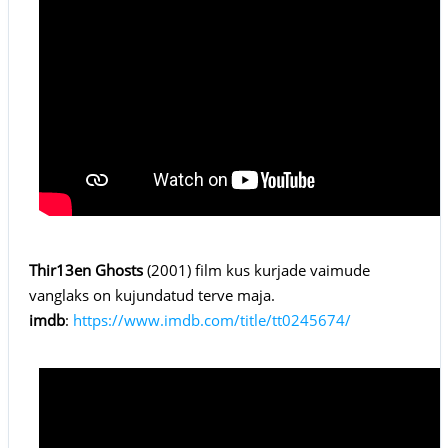
Thir13en Ghosts
(2001) film kus kurjade vaimude
vanglaks on kujundatud terve maja.
imdb
:
https://www.imdb.com/title/tt0245674/