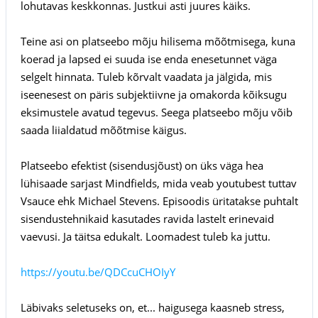
lohutavas keskkonnas. Justkui asti juures käiks.
Teine asi on platseebo mõju hilisema mõõtmisega, kuna
koerad ja lapsed ei suuda ise enda enesetunnet väga
selgelt hinnata. Tuleb kõrvalt vaadata ja jälgida, mis
iseenesest on päris subjektiivne ja omakorda kõiksugu
eksimustele avatud tegevus. Seega platseebo mõju võib
saada liialdatud mõõtmise käigus.
Platseebo efektist (sisendusjõust) on üks väga hea
lühisaade sarjast Mindfields, mida veab youtubest tuttav
Vsauce ehk Michael Stevens. Episoodis üritatakse puhtalt
sisendustehnikaid kasutades ravida lastelt erinevaid
vaevusi. Ja täitsa edukalt. Loomadest tuleb ka juttu.
https://youtu.be/QDCcuCHOIyY
Läbivaks seletuseks on, et... haigusega kaasneb stress,