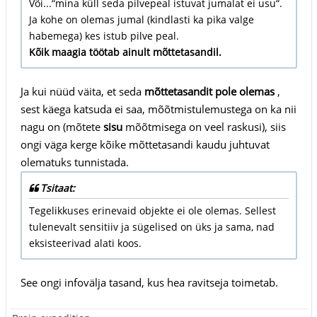
Või...“mina küll seda pilvepeal istuvat jumalat ei usu“.
Ja kohe on olemas jumal (kindlasti ka pika valge
habemega) kes istub pilve peal.
Kõik maagia töötab ainult mõttetasandil.
Ja kui nüüd väita, et seda
mõttetasandit pole olemas
,
sest käega katsuda ei saa, mõõtmistulemustega on ka nii
nagu on (mõtete
sisu
mõõtmisega on veel raskusi), siis
ongi väga kerge kõike mõttetasandi kaudu juhtuvat
olematuks tunnistada.
Tsitaat:
Tegelikkuses erinevaid objekte ei ole olemas. Sellest
tulenevalt sensitiiv ja sügelised on üks ja sama, nad
eksisteerivad alati koos.
See ongi infovälja tasand, kus hea ravitseja toimetab.