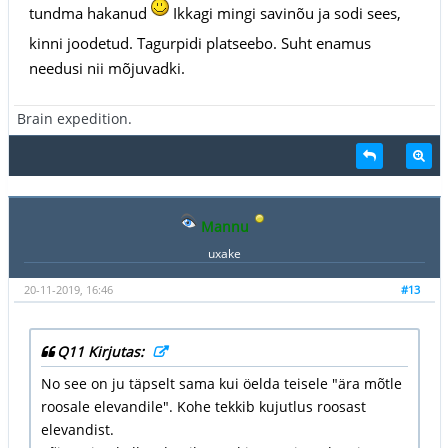
tundma hakanud
Ikkagi mingi savinõu ja sodi sees,
kinni joodetud. Tagurpidi platseebo. Suht enamus
needusi nii mõjuvadki.
Brain expedition.
Mannu
uxake
20-11-2019, 16:46
#13
Q11 Kirjutas:
No see on ju täpselt sama kui öelda teisele "ära mõtle
roosale elevandile". Kohe tekkib kujutlus roosast
elevandist.