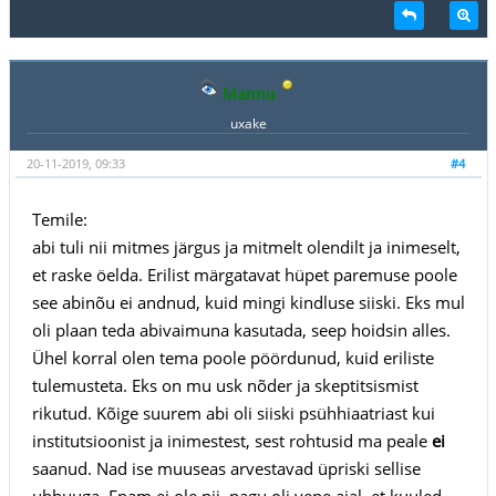
Mannu
uxake
20-11-2019, 09:33
#4
Temile:
abi tuli nii mitmes järgus ja mitmelt olendilt ja inimeselt,
et raske öelda. Erilist märgatavat hüpet paremuse poole
see abinõu ei andnud, kuid mingi kindluse siiski. Eks mul
oli plaan teda abivaimuna kasutada, seep hoidsin alles.
Ühel korral olen tema poole pöördunud, kuid eriliste
tulemusteta. Eks on mu usk nõder ja skeptitsismist
rikutud. Kõige suurem abi oli siiski psühhiaatriast kui
institutsioonist ja inimestest, sest rohtusid ma peale
ei
saanud. Nad ise muuseas arvestavad üpriski sellise
uhhuuga. Enam ei ole nii, nagu oli vene ajal, et kuuled