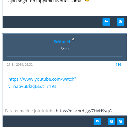
ajab soga" on lõppkokkuvõttes sama...
Sekhmet
Seku
21-11-2019, 02:32
#16
https://www.youtube.com/watch?
v=n2bvuBkRjEs&t=719s
Parateemaline jutututuba
https://discord.gg/7HVH9yqG