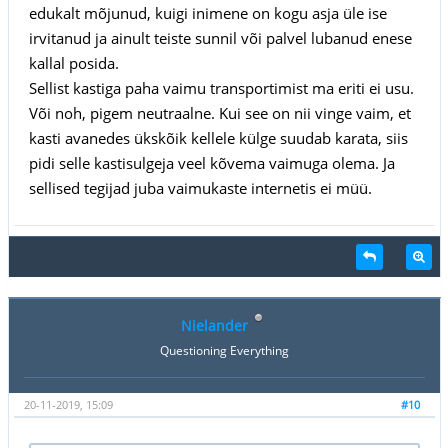
edukalt mõjunud, kuigi inimene on kogu asja üle ise
irvitanud ja ainult teiste sunnil või palvel lubanud enese
kallal posida.
Sellist kastiga paha vaimu transportimist ma eriti ei usu.
Või noh, pigem neutraalne. Kui see on nii vinge vaim, et
kasti avanedes ükskõik kellele külge suudab karata, siis
pidi selle kastisulgeja veel kõvema vaimuga olema. Ja
sellised tegijad juba vaimukaste internetis ei müü.
Nielander
Questioning Everything
20-11-2019, 15:09
#10