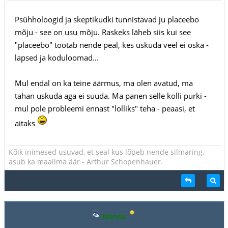
Psühholoogid ja skeptikudki tunnistavad ju placeebo
mõju - see on usu mõju. Raskeks läheb siis kui see
"placeebo" töötab nende peal, kes uskuda veel ei oska -
lapsed ja koduloomad...
Mul endal on ka teine äärmus, ma olen avatud, ma
tahan uskuda aga ei suuda. Ma panen selle kolli purki -
mul pole probleemi ennast "lolliks" teha - peaasi, et
aitaks
Kõik inimesed usuvad, et seal kus lõpeb nende silmaring,
asub ka maailma äär - Arthur Schopenhauer.
Mannu