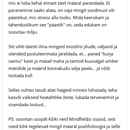
mis ei luba kehal ennast täiel määral parandada. Et
paranemine saaks alata, on vaja mingit sündmust või
päästikut, mis stressi alla tooks. Mida keerukam ja
tähenduslikum see "päästik" on, seda edukam on
soovitav mõju.
Siit võib täiesti ilma mingeid müstilisi jõude, väljasid ja
olendeid postuleerimata järeldada, et... paned "kurja
vaimu" kasti ja matad maha ja tantsid kuuvalgel ümber
mändide ja määrid konnakudu selja peale... ja võib
töötada küll.
Selles suhtes tasub alati haigeid inimesi lohutada, teha
kasvõi väikseid heatahtlike žeste, lubada tervenemist ja
sisendada lootust...
PS: soovitan soojalt kõiki neid Mindfieldsi osasid, sest
need kõik tegelevad mingil määral psühholoogia ja selle