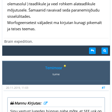
olemasolul ) teadlikule ja veel rohkem alateadlikule
mõjutusele. Šamaanid ravaivad seda paranemisjõudu
sisselülitades.
Morfogeensetest väljadest ma kirjutan kunagi pikemalt
ja teises teemas.
Brain expedition.
Temimoor
tume
20-11-2019, 11:03
#7
Mannu Kirjutas:
Sinu vastust lugedes hüppas pähe mõte, et SEE usk on