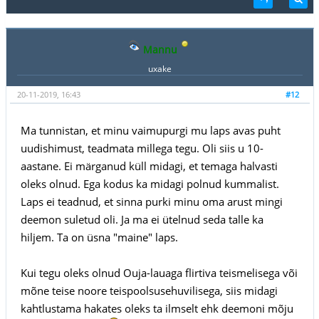
Mannu
uxake
20-11-2019, 16:43
#12
Ma tunnistan, et minu vaimupurgi mu laps avas puht
uudishimust, teadmata millega tegu. Oli siis u 10-
aastane. Ei märganud küll midagi, et temaga halvasti
oleks olnud. Ega kodus ka midagi polnud kummalist.
Laps ei teadnud, et sinna purki minu oma arust mingi
deemon suletud oli. Ja ma ei ütelnud seda talle ka
hiljem. Ta on üsna "maine" laps.
Kui tegu oleks olnud Ouja-lauaga flirtiva teismelisega või
mõne teise noore teispoolsusehuvilisega, siis midagi
kahtlustama hakates oleks ta ilmselt ehk deemoni mõju