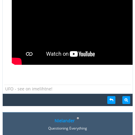
UFO - see on imelihtne!
Nielander
Questioning Everything