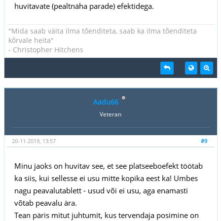
huvitavate (pealtnäha parade) efektidega.
"Mida saab väita ilma tõenditeta, saab ka ilma tõenditeta
kõrvale heita"
- Christopher Hitchens
Aadu66
Veteran
20-11-2019, 13:57
#9
Minu jaoks on huvitav see, et see platseeboefekt töötab
ka siis, kui sellesse ei usu mitte kopika eest ka! Umbes
nagu peavalutablett - usud või ei usu, aga enamasti
võtab peavalu ära.
Tean päris mitut juhtumit, kus tervendaja posimine on