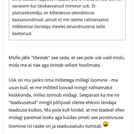
varasem kui täiskasvanud inimese usk. St
platseebomõju on kõikidesse olenditesse
kaasasündinud, ainult et me oleme ratsionaalse
mõtlemise (lendaja meele) omandnutena selle
kaotanud.
Mulle jälle "tõestab" see seda, et see pole usk vaid miski,
mida me ei näe aga töötab sellest hoolimata.
Usk on mu jaoks oma mõtetega millegi loomine - ma
usun küll, et me mõtted loovad mingit nähtamatut
keskkonda, milles toimub midagi. Seepärast ka me nii
"teadvusetud" mingil põhjusel oleme ehksiis lendaja
teadvuse kütkes. Ma pole küll kindel, et me teadvel olles
midagi paremat looks aga kuidas ometi see positiivsuse
loomine nii raske on ja teadvusetuks tümitab