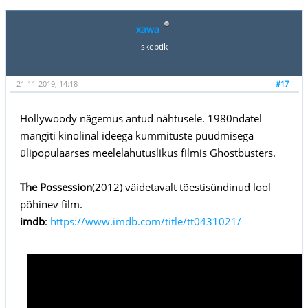
xawa
skeptik
21-11-2019, 14:18
#17
Hollywoody nägemus antud nähtusele. 1980ndatel
mängiti kinolinal ideega kummituste püüdmisega
ülipopulaarses meelelahutuslikus filmis Ghostbusters.
The Possession
(2012) väidetavalt tõestisündinud lool
põhinev film.
imdb
:
https://www.imdb.com/title/tt0431021/