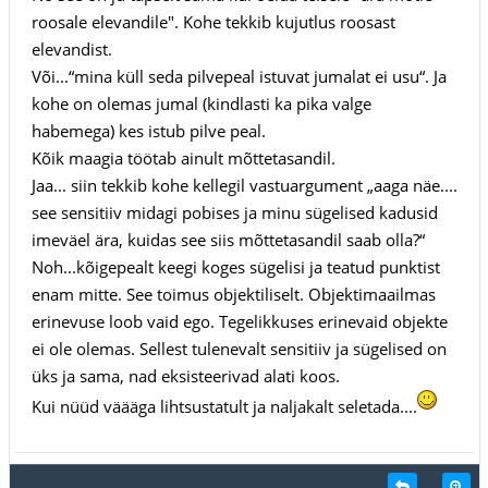
roosale elevandile". Kohe tekkib kujutlus roosast
elevandist.
Või...“mina küll seda pilvepeal istuvat jumalat ei usu“. Ja
kohe on olemas jumal (kindlasti ka pika valge
habemega) kes istub pilve peal.
Kõik maagia töötab ainult mõttetasandil.
Jaa... siin tekkib kohe kellegil vastuargument „aaga näe....
see sensitiiv midagi pobises ja minu sügelised kadusid
imeväel ära, kuidas see siis mõttetasandil saab olla?“
Noh...kõigepealt keegi koges sügelisi ja teatud punktist
enam mitte. See toimus objektiliselt. Objektimaailmas
erinevuse loob vaid ego. Tegelikkuses erinevaid objekte
ei ole olemas. Sellest tulenevalt sensitiiv ja sügelised on
üks ja sama, nad eksisteerivad alati koos.
Kui nüüd väääga lihtsustatult ja naljakalt seletada....