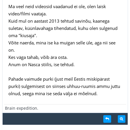
Ma veel neid videosid vaadanud ei ole, olen laisk
video/filmi vaataja.
Kuid mul on aastast 2013 tehtud savinõu, kaanega
suletav, küünlavahaga tihendatud, kuhu olen sulgenud
oma "kiusaja".
Võite naerda, mina ise ka muigan selle üle, aga nii see
on.
Kes väga tahab, võib ära osta.
Anum on Nasca stiilis, ise tehtud.
Pahade vaimude purki (just meil Eestis miskipärast
purki) sulgemisest on siinses uhhuu-ruumis ammu juttu
olnud, seega mina ise seda välja ei mõelnud.
Brain expedition.