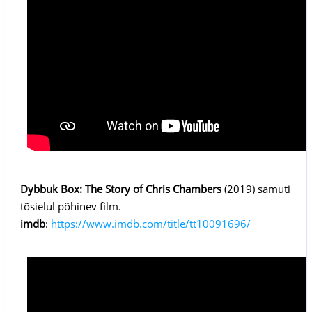
Dybbuk Box: The Story of Chris Chambers
(2019) samuti
tõsielul põhinev film.
imdb
:
https://www.imdb.com/title/tt10091696/