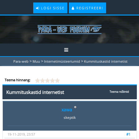
LOGI SISSE
REGISTREERI
>
>
>
Para-web
Muu
Internetimüsteeriumid
Kummituskastid internetist
Teema hinnang:
Kummituskastid internetist
Teema režiimid
xawa
skeptik
19-11-2019, 23:57
#1