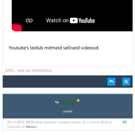
Youtube's leidub mitmeid selliseid videosid.
UFO - see on imelihtne!
Mannu
uxake
20-11-2019, 08:36
#2
(Seda postitust muudeti viimati: 20-11-2019, 08:40 ja
muutjaks oli
Mannu
.)