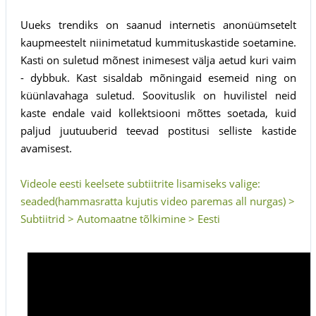
Uueks trendiks on saanud internetis anonüümsetelt
kaupmeestelt niinimetatud kummituskastide soetamine.
Kasti on suletud mõnest inimesest välja aetud kuri vaim
- dybbuk. Kast sisaldab mõningaid esemeid ning on
küünlavahaga suletud. Soovituslik on huvilistel neid
kaste endale vaid kollektsiooni mõttes soetada, kuid
paljud juutuuberid teevad postitusi selliste kastide
avamisest.
Videole eesti keelsete subtiitrite lisamiseks valige:
seaded(hammasratta kujutis video paremas all nurgas) >
Subtiitrid > Automaatne tõlkimine > Eesti