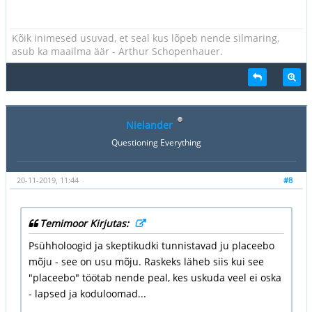
Kõik inimesed usuvad, et seal kus lõpeb nende silmaring,
asub ka maailma äär - Arthur Schopenhauer.
Nielander
Questioning Everything
20-11-2019, 11:44
#8
Temimoor Kirjutas:
Psühholoogid ja skeptikudki tunnistavad ju placeebo
mõju - see on usu mõju. Raskeks läheb siis kui see
"placeebo" töötab nende peal, kes uskuda veel ei oska
- lapsed ja koduloomad...