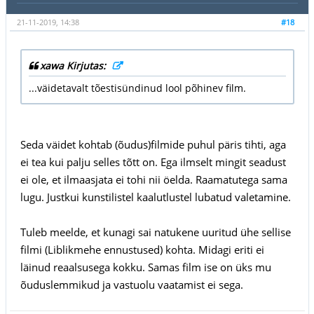
21-11-2019, 14:38
#18
xawa Kirjutas:
...väidetavalt tõestisündinud lool põhinev film.
Seda väidet kohtab (õudus)filmide puhul päris tihti, aga
ei tea kui palju selles tõtt on. Ega ilmselt mingit seadust
ei ole, et ilmaasjata ei tohi nii öelda. Raamatutega sama
lugu. Justkui kunstilistel kaalutlustel lubatud valetamine.
Tuleb meelde, et kunagi sai natukene uuritud ühe sellise
filmi (Liblikmehe ennustused) kohta. Midagi eriti ei
läinud reaalsusega kokku. Samas film ise on üks mu
õuduslemmikud ja vastuolu vaatamist ei sega.