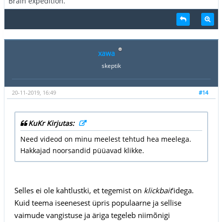
Brain expedition.
xawa
skeptik
20-11-2019, 16:49
#14
KuKr Kirjutas:
Need videod on minu meelest tehtud hea meelega.
Hakkajad noorsandid püüavad klikke.
Selles ei ole kahtlustki, et tegemist on
klickbait
'idega.
Kuid teema iseenesest üpris populaarne ja sellise
vaimude vangistuse ja äriga tegeleb niimõnigi