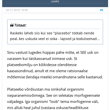
uxake
20-11-2019, 10:50
#6
Tsitaat:
Raskeks läheb siis kui see "placeebo" töötab nende
peal, kes uskuda veel ei oska - lapsed ja koduloomad...
Sinu vastust lugedes hüppas pähe mõte, et SEE usk on
varasem kui täiskasvanud inimese usk. St
platseebomõju on kõikidesse olenditesse
kaasasündinud, ainult et me oleme ratsionaalse
mõtlemise (lendaja meele) omandnutena selle kaotanud.
Platseebo võrdsustan ma siinkohal organismi
iseparanemisvõimega. See on seletatav morfogeensete
väljadega. Iga organismi "loob" tema morfogenne väli,
mis allub heal juhul (vastava oskuse/teadlikkuse