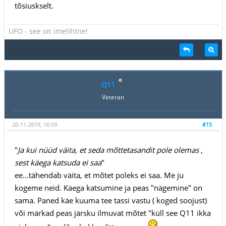
tõsiuskselt.
UFO - see on imelihtne!
Q11
Veteran
20-11-2019, 16:59
#15
"
Ja kui nüüd väita, et seda mõttetasandit pole olemas ,
sest käega katsuda ei saa
"
ee...tähendab väita, et mõtet poleks ei saa. Me ju
kogeme neid. Käega katsumine ja peas "nägemine" on
sama. Paned käe kuuma tee tassi vastu ( koged soojust)
või märkad peas järsku ilmuvat mõtet "küll see Q11 ikka