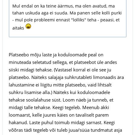
Mul endal on ka teine äärmus, ma olen avatud, ma
tahan uskuda aga ei suuda. Ma panen selle kolli purki
- mul pole probleemi ennast "lolliks" teha - peaasi, et
aitaks
Platseebo mõju laste ja koduloomade peal on
minuteada seletatud sellega, et platseebot üle andes
siiski midagi tehakse. (Vastasel korral ei ole see ju
platseebo. Näiteks salajaja suhkrutableti limonaadis ära
lahustamine ei liigitu mitte platseebo, vaid lihtsalt
suhkru lisamise alla.) Näiteks kui koduloomadele
tehakse soolalahuse süst. Loom näeb ja tunneb, et
midagi talle tehakse. Keegi tegeleb. Meenub äkki
loomaarst, kelle juures käies on tavaliselt parem
hakanud. Laste puhul toimub midagi sarnast. Keegi
võõras tädi tegeleb või tuleb juua/süüa tundmatut asja