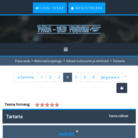
LOGI SISSE
REGISTREERI
>
>
>
Para-web
Alternatiivajalugu
Iidsed kultuurid ja ehitised
Tartaria
...
(current)
Eelmine
1
2
3
4
5
6
9
Järgmine
Teema hinnang:
Tartaria
Teema režiimid
Aadu66