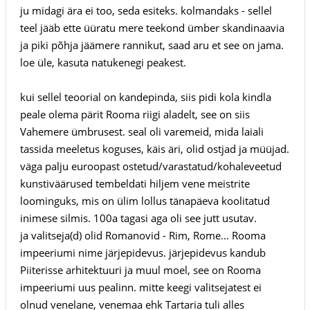
ju midagi ära ei too, seda esiteks. kolmandaks - sellel
teel jääb ette üüratu mere teekond ümber skandinaavia
ja piki põhja jäämere rannikut, saad aru et see on jama.
loe üle, kasuta natukenegi peakest.
kui sellel teoorial on kandepinda, siis pidi kola kindla
peale olema pärit Rooma riigi aladelt, see on siis
Vahemere ümbrusest. seal oli varemeid, mida laiali
tassida meeletus koguses, käis äri, olid ostjad ja müüjad.
väga palju euroopast ostetud/varastatud/kohaleveetud
kunstiväärused tembeldati hiljem vene meistrite
loominguks, mis on ülim lollus tänapäeva koolitatud
inimese silmis. 100a tagasi aga oli see jutt usutav.
ja valitseja(d) olid Romanovid - Rim, Rome... Rooma
impeeriumi nime järjepidevus. järjepidevus kandub
Piiterisse arhitektuuri ja muul moel, see on Rooma
impeeriumi uus pealinn. mitte keegi valitsejatest ei
olnud venelane, venemaa ehk Tartaria tuli alles