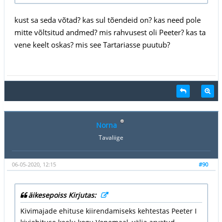
kust sa seda võtad? kas sul tõendeid on? kas need pole
mitte võltsitud andmed? mis rahvusest oli Peeter? kas ta
vene keelt oskas? mis see Tartariasse puutub?
Norna
Tavaliige
06-05-2020, 12:15
#90
äikesepoiss Kirjutas:
Kivimajade ehituse kiirendamiseks kehtestas Peeter I