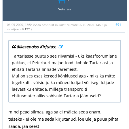
TTT
Veteran
06-05-2020, 13:54
#91
(Seda postitust muudeti viimati: 06-05-2020, 14:23 ja
muutjaks oli
TTT
.)
äikesepoiss Kirjutas:
Tartariasse puutub see riivamisi - üks kaasfoorumlane
pakkus, et Peterburi majad toodi kohale Tartariast ja
ehitati Tartaria linnade varemeist.
Mul on ses osas kerged kõhklused aga - miks ka mitte
tegelikult - võisid ju ka mõned lodjad või isegi lotjade
laevastiku ehitada, millega transporditi
ehitusmaterjaliks sobivaid Tartaria jäänuseid?
mind pead silmas, aga sa ei mäleta seda enam.
teiseks - ei ole ma seda kirjutanud, loe üle ja püüa pihta
saada. jää seest