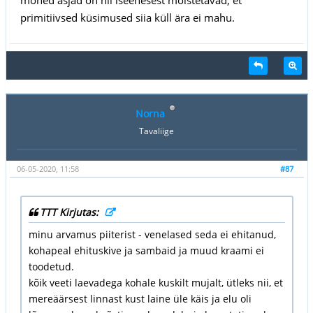
primitiivsed küsimused siia küll ära ei mahu.
Norna
Tavaliige
06-05-2020, 11:58
#87
TTT Kirjutas:
minu arvamus piiterist - venelased seda ei ehitanud,
kohapeal ehituskive ja sambaid ja muud kraami ei
toodetud.
kõik veeti laevadega kohale kuskilt mujalt, ütleks nii, et
mereäärsest linnast kust laine üle käis ja elu oli