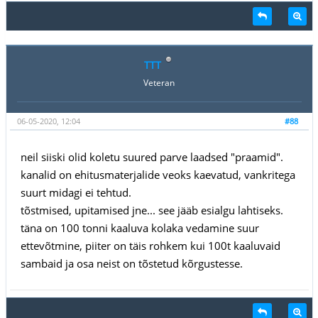
TTT
Veteran
06-05-2020, 12:04
#88
neil siiski olid koletu suured parve laadsed "praamid".
kanalid on ehitusmaterjalide veoks kaevatud, vankritega
suurt midagi ei tehtud.
tõstmised, upitamised jne... see jääb esialgu lahtiseks.
täna on 100 tonni kaaluva kolaka vedamine suur
ettevõtmine, piiter on täis rohkem kui 100t kaaluvaid
sambaid ja osa neist on tõstetud kõrgustesse.