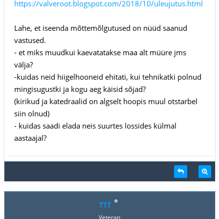
https://valveroot.blogspot.com/2018/10/uleujutus.html
Lahe, et iseenda mõttemõlgutused on nüüd saanud
vastused.
- et miks muudkui kaevatatakse maa alt müüre jms
välja?
-kuidas neid hiigelhooneid ehitati, kui tehnikatki polnud
mingisugustki ja kogu aeg käisid sõjad?
(kirikud ja katedraalid on algselt hoopis muul otstarbel
siin olnud)
- kuidas saadi elada neis suurtes lossides külmal
aastaajal?
TTT
Veteran