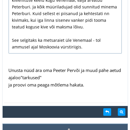
kiviehituse keelu kogu Venemaal, välja arvatud
Peterburi. Ja kõik müüriladujad olid sunnitud minema
Peterburi. Kuid sellest ei piisanud ja kehtestati nn
kivimaks, kui iga linna sisenev vanker pidi tooma
teatud koguse kive või maksma lõivu.
See selgitaks ka metsaraiet üle Venemaal - tol
ammusel ajal Moskoovia vürstiriigis.
Unusta nüüd ära oma Peeter Pervõi ja muud pähe aetud
ajaloo"tarkused"
ja proovi oma peaga mõtlema hakata.