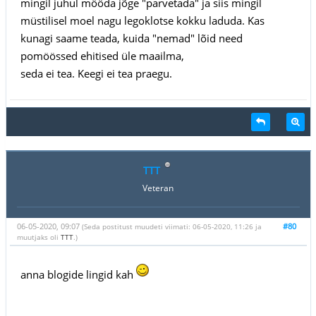
mingil juhul mööda jõge "parvetada" ja siis mingil
müstilisel moel nagu legoklotse kokku laduda. Kas
kunagi saame teada, kuida "nemad" lõid need
pomöössed ehitised üle maailma,
seda ei tea. Keegi ei tea praegu.
TTT
Veteran
06-05-2020, 09:07
#80
(Seda postitust muudeti viimati: 06-05-2020, 11:26 ja
muutjaks oli
TTT
.)
anna blogide lingid kah