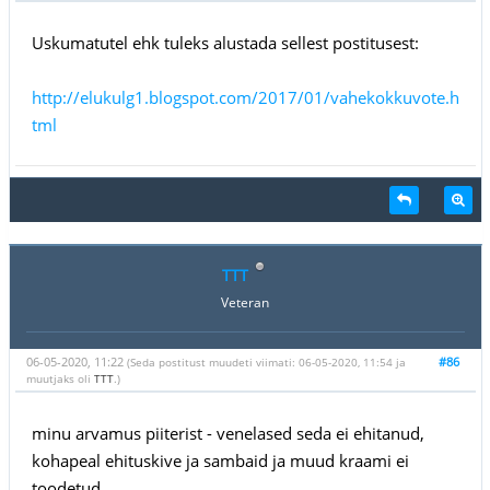
Uskumatutel ehk tuleks alustada sellest postitusest:
http://elukulg1.blogspot.com/2017/01/vahekokkuvote.h
tml
TTT
Veteran
06-05-2020, 11:22
#86
(Seda postitust muudeti viimati: 06-05-2020, 11:54 ja
muutjaks oli
TTT
.)
minu arvamus piiterist - venelased seda ei ehitanud,
kohapeal ehituskive ja sambaid ja muud kraami ei
toodetud.