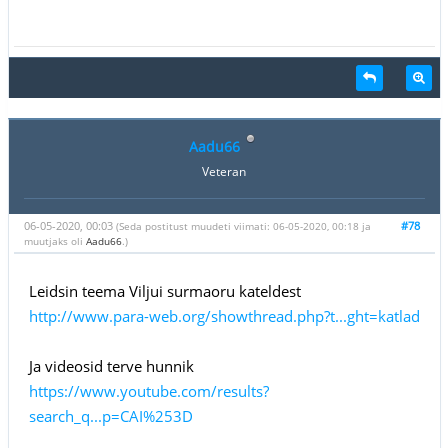
Aadu66
Veteran
06-05-2020, 00:03
#78
(Seda postitust muudeti viimati: 06-05-2020, 00:18 ja
muutjaks oli
Aadu66
.)
Leidsin teema Viljui surmaoru kateldest
http://www.para-web.org/showthread.php?t...ght=katlad
Ja videosid terve hunnik
https://www.youtube.com/results?
search_q...p=CAI%253D