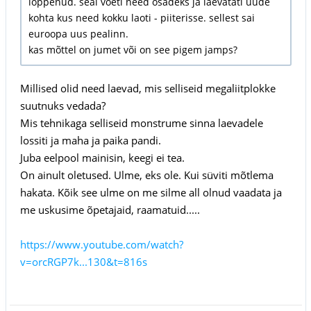
lõppenud. seal võeti need osadeks ja laevatati uude
kohta kus need kokku laoti - piiterisse. sellest sai
euroopa uus pealinn.
kas mõttel on jumet või on see pigem jamps?
Millised olid need laevad, mis selliseid megaliitplokke
suutnuks vedada?
Mis tehnikaga selliseid monstrume sinna laevadele
lossiti ja maha ja paika pandi.
Juba eelpool mainisin, keegi ei tea.
On ainult oletused. Ulme, eks ole. Kui süviti mõtlema
hakata. Kõik see ulme on me silme all olnud vaadata ja
me uskusime õpetajaid, raamatuid.....
https://www.youtube.com/watch?
v=orcRGP7k...130&t=816s