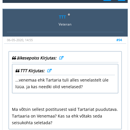
TTT
Veteran
06-05-2020, 14:55
#94
äikesepoiss Kirjutas:
TTT Kirjutas:
...venemaa ehk Tartaria tuli alles venelastelt üle
lüüa. ja kas needki olid venelased?
Ma võtsin sellest postitusest vaid Tartariat puudutava.
Tartaaria on Venemaa? Kas sa ehk võtaks seda
seisukohta seletada?