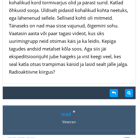
kohalikud kord tormivarjus olid ja pärast surid. Katlad
õhkusid sooja. Üldiselt pidasid kohalikud kohta neetuks,
ega lähenenud sellele. Selliseid kohti oli mitmeid.
Tänaseks on nad maa sisse vajunud, õigemini sohu.
Vaatasin aasta või paar tagasi videot, kus üks
uurimisgrupp neid otsimas käis ja ka leidis. Kepiga
tagudes andsid metalset kõla soos. Aga siis jäi
ekspeditsioonijuht jube haigeks ja vist keegi veel, kes
seal katla otsas trampimas käisid ja lasid sealt jälle jalga.
Radioaktiivne kiirgus?
xcad
Veteran