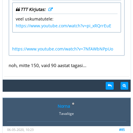
TTT Kirjutas:
veel uskumatutele:
https://www.youtube.com/watch?v=pi_xRQrrEuE
https://www.youtube.com/watch?v=7NfAWbNPpUo
noh, mitte 150, vaid 90 aastat tagasi...
Norna
Tavaliige
06-05-2020, 10:23
#85