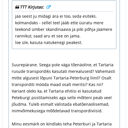
TTT Kirjutas:
jää seest ju midagi ära ei too, seda esiteks.
kolmandaks - sellel teel jääb ette üüratu mere
teekond ümber skandinaavia ja piki põhja jäämere
rannikut, saad aru et see on jama.
loe üle, kasuta natukenegi peakest.
Suurepärane. Seega pole väga tõenäoline, et Tartaria
rusude transpordiks kasutati merealuseid? Vähemasti
mitte algusest lõpuni Tartaria-Peterburg liinil? Osalt
transporditi mööda maad osalt meritsi? Kas nii?
Variant oleks ka, et Tartaria ehitisi ei kasutatud
Peteburgi püstitamiseks aga selle mõtteni peab veel
jõudma. Tuleb esmalt välistada ebatõenäolisemad,
inimvõimekusega mõõdetavad transpordiviisid.
Minu eesmärk on kindlaks teha Peterburi ja Tartaria