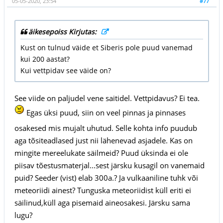
05-05-2020, 23:54
#77
äikesepoiss Kirjutas:
Kust on tulnud väide et Siberis pole puud vanemad
kui 200 aastat?
Kui vettpidav see väide on?
See viide on paljudel vene saitidel. Vettpidavus? Ei tea.
Egas üksi puud, siin on veel pinnas ja pinnases
osakesed mis mujalt uhutud. Selle kohta info puudub
aga tõsiteadlased just nii lähenevad asjadele. Kas on
mingite mereelukate säilmeid? Puud üksinda ei ole
piisav tõestusmaterjal...sest järsku kusagil on vanemaid
puid? Seeder (vist) elab 300a.? Ja vulkaaniline tuhk või
meteoriidi ainest? Tunguska meteoriidist küll eriti ei
säilinud,küll aga pisemaid aineosakesi. Järsku sama
lugu?