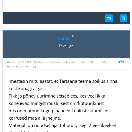
Norna
Tavaliige
06-05-2020, 08:45
#79
(Seda postitust muudeti viimati: 06-05-2020, 08:58 ja
muutjaks oli
Norna
.)
Imestasin mitu aastat, et Tartaaria teema soikus sinna,
kust kunagi algas.
Pikk ja põnev uurimine seisab ees, kes veel ikka
kõnelevad mingist müstilisest nn "kutuurikihist",
mis on matnud kogu plaaneedil ehitiste alumised
korrused maa alla jne jne.
Materjali on nüüdsel ajal tohutult, isegi 2 eestikeelset