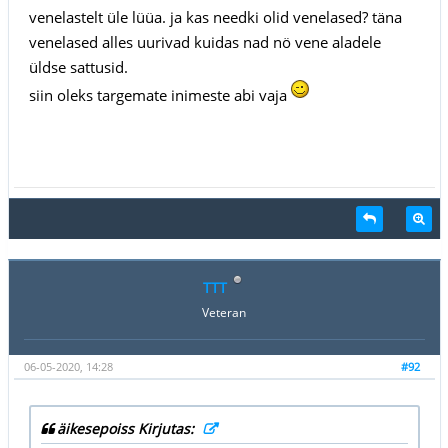
venelastelt üle lüüa. ja kas needki olid venelased? täna
venelased alles uurivad kuidas nad nö vene aladele
üldse sattusid.
siin oleks targemate inimeste abi vaja
TTT
Veteran
06-05-2020, 14:28
#92
äikesepoiss Kirjutas: