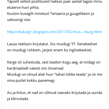
Täpselt sellest postitusest hakkas paar aastat tagasi minu
eluterve huvi pihta.
Kuulsin kusagilt nimetust Tartaaria ja guugeldasin ja
sattusingi siia:
http://elukulg1.blogspot.com/2017/02/mus...rburg.html
Lausa neelasin kirjutatut. Siis muidugi YT. Venekeelset
on muidugi rohkem, järjest enam ka inglisekeelset.
Kerge oli suhestuda, sest teadsin kogu aeg, et midagi on
kardinaalselt valesti siin ilmamaal
Muidugi on olnud alati huvi "tahan kõike teada" ja nii me
oma puzlet kokku panemegi.
Au ja kiitus, et nad on võtnud vaevaks kirjutada ja uurida
ja kõrvutada.