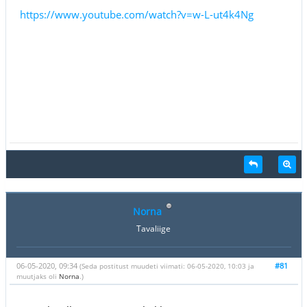
https://www.youtube.com/watch?v=w-L-ut4k4Ng
Norna
Tavaliige
06-05-2020, 09:34
#81
(Seda postitust muudeti viimati: 06-05-2020, 10:03 ja
muutjaks oli
Norna
.)