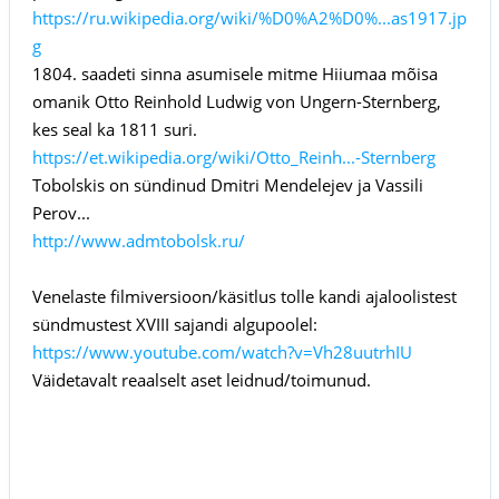
https://ru.wikipedia.org/wiki/%D0%A2%D0%...as1917.jp
g
1804. saadeti sinna asumisele mitme Hiiumaa mõisa
omanik Otto Reinhold Ludwig von Ungern-Sternberg,
kes seal ka 1811 suri.
https://et.wikipedia.org/wiki/Otto_Reinh...-Sternberg
Tobolskis on sündinud Dmitri Mendelejev ja Vassili
Perov...
http://www.admtobolsk.ru/
Venelaste filmiversioon/käsitlus tolle kandi ajaloolistest
sündmustest XVIII sajandi algupoolel:
https://www.youtube.com/watch?v=Vh28uutrhIU
Väidetavalt reaalselt aset leidnud/toimunud.