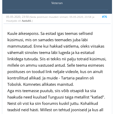
Veteran
05-05-2020, 23:50
#76
(Seda postitust muudeti viimati: 05-05-2020, 23:58 ja
muutjaks oli
Aadu66
.)
Kuule äikesepoiss. Sa esitad igas teemas selliseid
küsimusi, mis on samades teemades juba läbi
mämmutatud. Enne kui hakkad väitlema, oleks viisakas
vähemalt siinolev teema läbi lugeda ja ka esitatud
linkidega tutvuda. Siis ei tekiks nii palju totraid küsimusi,
millele on ammu vastused antud. Selle teema esimeses
postituses on toodud link neljale videole, kus on ainult
kontrollitud allikad. Ja muide - Tartaria pealinn oli
Tobolsk. Kümnetes allikates mainitud.
Aga mis teemasse puutub, siis võib otsapidi ka siia
haakuda need kuulsad Tunguusi taiga metallist "katlad".
Neist oli vist ka siin foorumis kuskil juttu. Kohalikud
teadsid neid hästi. Millest on tehtud jooniseid ja kus all