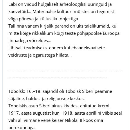
Läbi on viidud hulgaliselt arheoloogilisi uuringuid ja
kaevetöid... Materiaalse kultuuri mõistes on tegemist
väga põneva ja küllusliku objektiga.
Tallinna vanem kirjalik pärand on üks täielikumaid, kui
mitte kõige rikkalikum kõigi teiste põhjapoolse Euroopa
linnadega võrreldes...
Lihtsalt teadmiseks, ennem kui ebaadekvaatsete
veidruste ja ogarustega hiilata...
------------------------------------------------------------------------------
--------------------------------------------------------------------
Tobolsk: 16.–18. sajandil oli Tobolsk Siberi peamine
sõjaline, haldus- ja religioosne keskus.
Tobolskis asub Siberi ainus kividest ehitatud kreml.
1917. aasta augustist kuni 1918. aasta aprillini viibis seal
vahi all viimane vene keiser Nikolai II koos oma
perekonnaga.