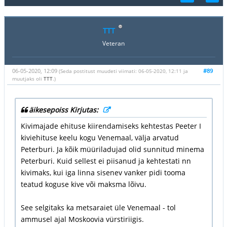
TTT
Veteran
06-05-2020, 12:09
#89
(Seda postitust muudeti viimati: 06-05-2020, 12:11 ja
muutjaks oli
TTT
.)
äikesepoiss Kirjutas:
Kivimajade ehituse kiirendamiseks kehtestas Peeter I
kiviehituse keelu kogu Venemaal, välja arvatud
Peterburi. Ja kõik müüriladujad olid sunnitud minema
Peterburi. Kuid sellest ei piisanud ja kehtestati nn
kivimaks, kui iga linna sisenev vanker pidi tooma
teatud koguse kive või maksma lõivu.
See selgitaks ka metsaraiet üle Venemaal - tol
ammusel ajal Moskoovia vürstiriigis.