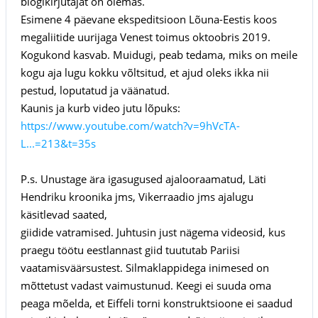
blogikirjutajat on olemas.
Esimene 4 päevane ekspeditsioon Lõuna-Eestis koos
megaliitide uurijaga Venest toimus oktoobris 2019.
Kogukond kasvab. Muidugi, peab tedama, miks on meile
kogu aja lugu kokku võltsitud, et ajud oleks ikka nii
pestud, loputatud ja väänatud.
Kaunis ja kurb video jutu lõpuks:
https://www.youtube.com/watch?v=9hVcTA-
L...=213&t=35s
P.s. Unustage ära igasugused ajalooraamatud, Läti
Hendriku kroonika jms, Vikerraadio jms ajalugu
käsitlevad saated,
giidide vatramised. Juhtusin just nägema videosid, kus
praegu töötu eestlannast giid tuututab Pariisi
vaatamisväärsustest. Silmaklappidega inimesed on
mõttetust vadast vaimustunud. Keegi ei suuda oma
peaga mõelda, et Eiffeli torni konstruktsioone ei saadud