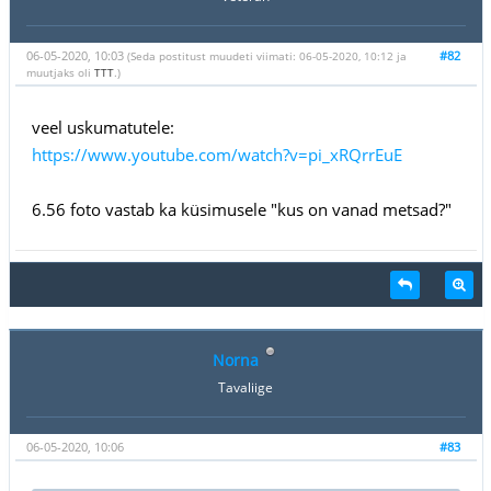
06-05-2020, 10:03
#82
(Seda postitust muudeti viimati: 06-05-2020, 10:12 ja
muutjaks oli
TTT
.)
veel uskumatutele:
https://www.youtube.com/watch?v=pi_xRQrrEuE
6.56 foto vastab ka küsimusele "kus on vanad metsad?"
Norna
Tavaliige
06-05-2020, 10:06
#83