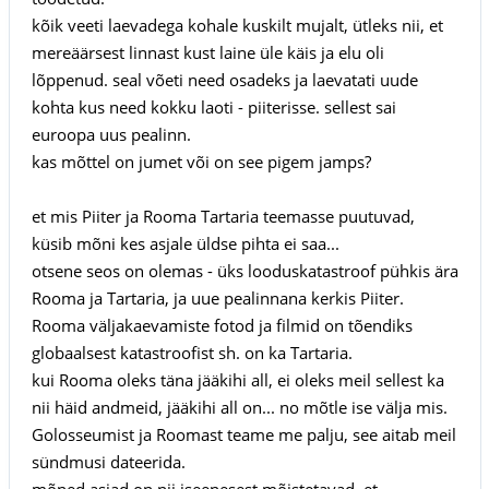
kõik veeti laevadega kohale kuskilt mujalt, ütleks nii, et
mereäärsest linnast kust laine üle käis ja elu oli
lõppenud. seal võeti need osadeks ja laevatati uude
kohta kus need kokku laoti - piiterisse. sellest sai
euroopa uus pealinn.
kas mõttel on jumet või on see pigem jamps?
et mis Piiter ja Rooma Tartaria teemasse puutuvad,
küsib mõni kes asjale üldse pihta ei saa...
otsene seos on olemas - üks looduskatastroof pühkis ära
Rooma ja Tartaria, ja uue pealinnana kerkis Piiter.
Rooma väljakaevamiste fotod ja filmid on tõendiks
globaalsest katastroofist sh. on ka Tartaria.
kui Rooma oleks täna jääkihi all, ei oleks meil sellest ka
nii häid andmeid, jääkihi all on... no mõtle ise välja mis.
Golosseumist ja Roomast teame me palju, see aitab meil
sündmusi dateerida.
mõned asjad on nii iseenesest mõistetavad, et