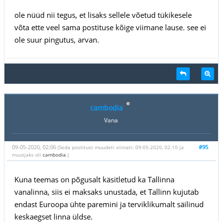
ole nüüd nii tegus, et lisaks sellele võetud tükikesele
võta ette veel sama postituse kõige viimane lause. see ei
ole suur pingutus, arvan.
cambodia
Vana
09-05-2020, 02:06
#95
(Seda postitust muudeti viimati: 09-05-2020, 02:10 ja
muutjaks oli
cambodia
.)
Kuna teemas on põgusalt käsitletud ka Tallinna
vanalinna, siis ei maksaks unustada, et Tallinn kujutab
endast Euroopa ühte paremini ja terviklikumalt säilinud
keskaegset linna üldse.