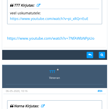
TTT Kirjutas:
veel uskumatutele:
https://www.youtube.com/watch?v=pi_xRQrrEuE
https://www.youtube.com/watch?v=7NfAWbNPpUo
TTT
Veteran
06-05-2020, 10:16
#84
Norna Kirjutas: