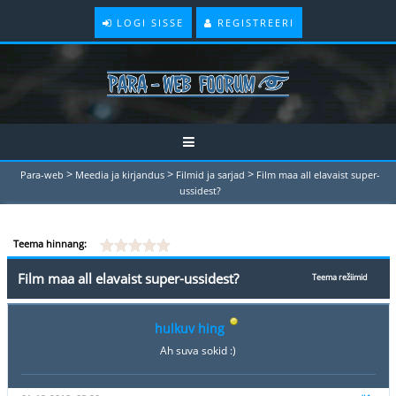
LOGI SISSE
REGISTREERI
>
>
>
Para-web
Meedia ja kirjandus
Filmid ja sarjad
Film maa all elavaist super-
ussidest?
Teema hinnang:
Film maa all elavaist super-ussidest?
Teema režiimid
hulkuv hing
Ah suva sokid :)