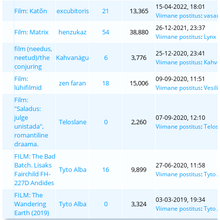
15-04-2022, 18:01
Film: Katõn
excubitoris
21
13,365
Viimane postitus
:
vasa
26-12-2021, 23:37
Film: Matrix
henzukaz
54
38,880
Viimane postitus
:
Lynx 
film (needus,
25-12-2020, 23:41
neetud)/the
Kahvanägu
6
3,776
Viimane postitus
:
Kahv
conjuring
Film:
09-09-2020, 11:51
zen faran
18
15,006
lühifilmid
Viimane postitus
:
Vesili
Film:
"Saladus:
julge
07-09-2020, 12:10
Teloslane
0
2,260
unistada",
Viimane postitus
:
Telos
romantiline
draama.
FILM: The Bad
Batch. Lisaks
27-06-2020, 11:58
Tyto Alba
16
9,899
Fairchild FH-
Viimane postitus
:
Tyto 
227D Andides
FILM: The
03-03-2019, 19:34
Wandering
Tyto Alba
0
3,324
Viimane postitus
:
Tyto 
Earth (2019)