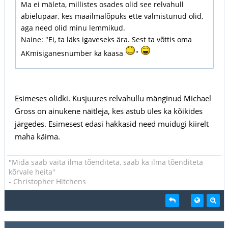
Ma ei mäleta, millistes osades olid see relvahull
abielupaar, kes maailmalõpuks ette valmistunud olid,
aga need olid minu lemmikud.
Naine: "Ei, ta läks igaveseks ära. Sest ta võttis oma
AKmisiganesnumber ka kaasa
"
Esimeses olidki. Kusjuures relvahullu mänginud Michael
Gross on ainukene näitleja, kes astub üles ka kõikides
järgedes. Esimesest edasi hakkasid need muidugi kiirelt
maha käima.
"Mida saab väita ilma tõenditeta, saab ka ilma tõenditeta
kõrvale heita"
- Christopher Hitchens