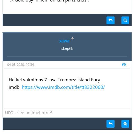
xawa
skeptik
04-03-2020, 10:34
#9
Hetkel valmimas 7. osa Tremors: Island Fury.
imdb:
https://www.imdb.com/title/tt8322060/
UFO - see on imelihtne!