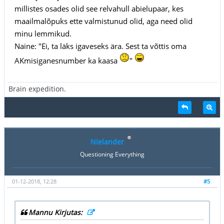
millistes osades olid see relvahull abielupaar, kes
maailmalõpuks ette valmistunud olid, aga need olid
minu lemmikud.
Naine: "Ei, ta läks igaveseks ära. Sest ta võttis oma
AKmisiganesnumber ka kaasa
"
Brain expedition.
Nielander
Questioning Everything
01-12-2018, 12:28
#5
Mannu Kirjutas: