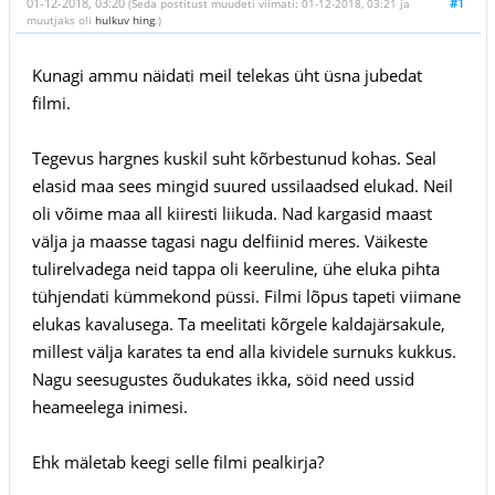
01-12-2018, 03:20
#1
(Seda postitust muudeti viimati: 01-12-2018, 03:21 ja
muutjaks oli
hulkuv hing
.)
Kunagi ammu näidati meil telekas üht üsna jubedat
filmi.
Tegevus hargnes kuskil suht kõrbestunud kohas. Seal
elasid maa sees mingid suured ussilaadsed elukad. Neil
oli võime maa all kiiresti liikuda. Nad kargasid maast
välja ja maasse tagasi nagu delfiinid meres. Väikeste
tulirelvadega neid tappa oli keeruline, ühe eluka pihta
tühjendati kümmekond püssi. Filmi lõpus tapeti viimane
elukas kavalusega. Ta meelitati kõrgele kaldajärsakule,
millest välja karates ta end alla kividele surnuks kukkus.
Nagu seesugustes õudukates ikka, söid need ussid
heameelega inimesi.
Ehk mäletab keegi selle filmi pealkirja?