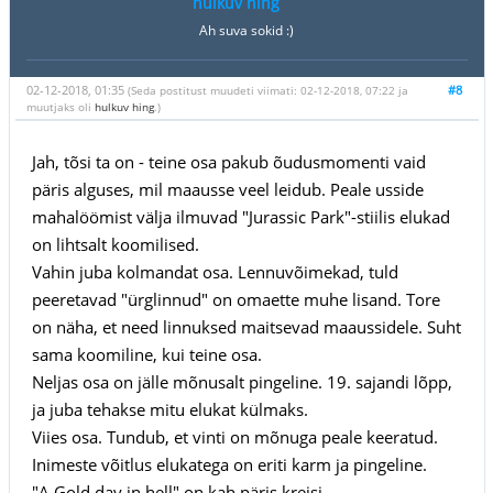
hulkuv hing
Ah suva sokid :)
02-12-2018, 01:35
#8
(Seda postitust muudeti viimati: 02-12-2018, 07:22 ja
muutjaks oli
hulkuv hing
.)
Jah, tõsi ta on - teine osa pakub õudusmomenti vaid
päris alguses, mil maausse veel leidub. Peale usside
mahalöömist välja ilmuvad "Jurassic Park"-stiilis elukad
on lihtsalt koomilised.
Vahin juba kolmandat osa. Lennuvõimekad, tuld
peeretavad "ürglinnud" on omaette muhe lisand. Tore
on näha, et need linnuksed maitsevad maaussidele. Suht
sama koomiline, kui teine osa.
Neljas osa on jälle mõnusalt pingeline. 19. sajandi lõpp,
ja juba tehakse mitu elukat külmaks.
Viies osa. Tundub, et vinti on mõnuga peale keeratud.
Inimeste võitlus elukatega on eriti karm ja pingeline.
"A Gold day in hell" on kah päris kreisi.