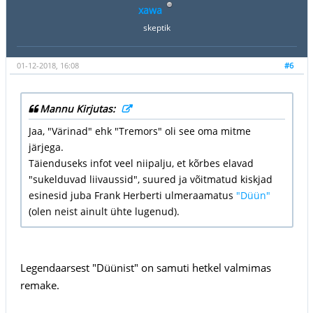
xawa
skeptik
01-12-2018, 16:08
#6
Mannu Kirjutas:
Jaa, "Värinad" ehk "Tremors" oli see oma mitme
järjega.
Täienduseks infot veel niipalju, et kõrbes elavad
"sukelduvad liivaussid", suured ja võitmatud kiskjad
esinesid juba Frank Herberti ulmeraamatus
"Düün"
(olen neist ainult ühte lugenud).
Legendaarsest "Düünist" on samuti hetkel valmimas
remake.