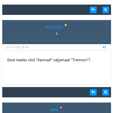
Mina Olen
∆
01-12-2018, 05:36
#2
Eesti keeles olid "Värinad" väljamaal "Tremors"?
xawa