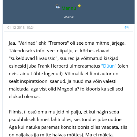
Mannu
uxake
01-12-2018, 10:24
#4
Jaa, "Värinad" ehk "Tremors" oli see oma mitme järjega.
Täienduseks infot veel niipalju, et kõrbes elavad
"sukelduvad liivaussid", suured ja võitmatud kiskjad
esinesid juba Frank Herberti ulmeraamatus
"Düün"
(olen
neist ainult ühte lugenud). Võimalik et filmi autor on
sealt inspiratsiooni saanud. Ja nüüd ma võin valesti
mäletada, aga vist olid Mngoolia? folklooris ka sellised
elukad olemas.
Filmist (I osa) oma muljeid niipalju, et kui nägin seda
psüühhiliselt liimist lahti olles, siis tundus jube õudne.
Aga kui natuke paremas konditsioonis olles vaadata, siis
on naljakas (ja mitte halvas mõttes). Ma ei mäleta,