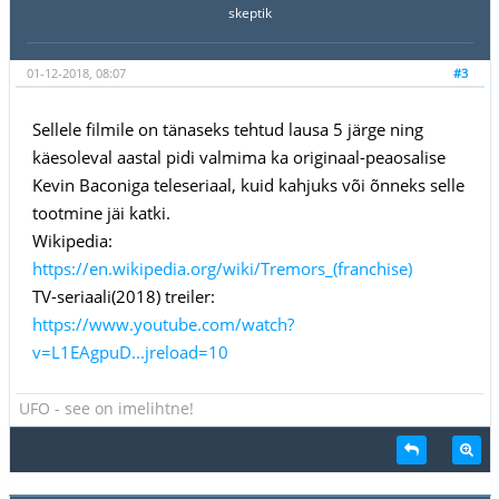
skeptik
01-12-2018, 08:07
#3
Sellele filmile on tänaseks tehtud lausa 5 järge ning
käesoleval aastal pidi valmima ka originaal-peaosalise
Kevin Baconiga teleseriaal, kuid kahjuks või õnneks selle
tootmine jäi katki.
Wikipedia:
https://en.wikipedia.org/wiki/Tremors_(franchise)
TV-seriaali(2018) treiler:
https://www.youtube.com/watch?
v=L1EAgpuD...jreload=10
UFO - see on imelihtne!