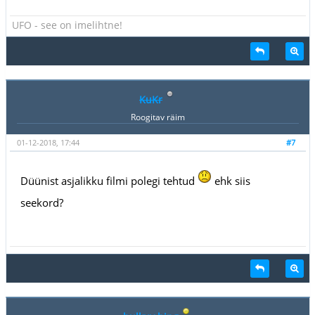
UFO - see on imelihtne!
KuKr
Roogitav räim
01-12-2018, 17:44
#7
Düünist asjalikku filmi polegi tehtud
ehk siis
seekord?