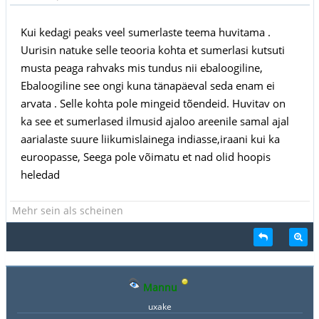
Kui kedagi peaks veel sumerlaste teema huvitama .
Uurisin natuke selle teooria kohta et sumerlasi kutsuti
musta peaga rahvaks mis tundus nii ebaloogiline,
Ebaloogiline see ongi kuna tänapäeval seda enam ei
arvata . Selle kohta pole mingeid tõendeid. Huvitav on
ka see et sumerlased ilmusid ajaloo areenile samal ajal
aarialaste suure liikumislainega indiasse,iraani kui ka
euroopasse, Seega pole võimatu et nad olid hoopis
heledad
Mehr sein als scheinen
Mannu
uxake