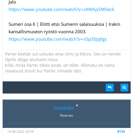
Jalo
https://www.youtube.com/watch?v=z4WAp5M0eck
Sumeri osa 6 | Eliitti etsii Sumerin salaisuuksia | Irakin
kansallismuseon ryöstö vuonna 2003.
https://www.youtube.com/watch?v=c0p3Sjqtlgs
Partei keelab sul uskuda oma silmi ja kõrvu. See on nende
lõplik, kõige olulisem nõue.
Kõik, mida Partei tõeks peab, on tõde. Võimatu on näha
reaalsust teisiti kui Partei silmade läbi.
Punahabe
Veteran
14-06-2025, 05:59
#154