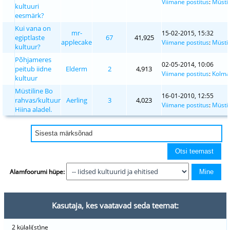
Viimane postitus
:
Müsti
kultuuri
eesmärk?
Kui vana on
mr-
15-02-2015, 15:32
egiptlaste
67
41,925
applecake
Viimane postitus
:
Müsti
kultuur?
Põhjameres
02-05-2014, 10:06
peitub iidne
Elderm
2
4,913
Viimane postitus
:
Kolma
kultuur
Müstiline Bo
16-01-2010, 12:55
rahvas/kultuur
Aerling
3
4,023
Viimane postitus
:
Müsti
Hiina aladel.
Alamfoorumi hüpe:
Kasutaja, kes vaatavad seda teemat:
2 külali(st)ne