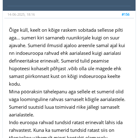
14-06-2025, 18:16
#156
Õige küll, keelt on kõige raskem sobitada sellesse pilti
aga... sumeri kiri sarnaneb ruunikirjale kuigi on suur
ajavahe. Sumerid ilmusid ajaloo areenile samal ajal kui
nn indoeuroopa rahvad ehk aarialased kuigi aarialasi
defineeritakse erinevalt. Sumerid tulid peamise
hüpoteesi kohaselt põhjast .võib olla üle mägede ehk
samast piirkonnast kust on kõigi indoeuroopa keelte
kodu.
Mina pööraksin tähelepanu aga sellele et sumerid olid
väga loominguline rahvas sarnaselt kõigile aarialastele.
Sumerid suutsid luua toimivaid riike jällegi sarnaselt
aarialastele.
Indo euroopa rahvad tundsid ratast erinevalt lähis ida
rahvastest. Kuna ka sumerid tundsid ratast siis on
tõenäoline vähemalt mingi kontakti olemasolu