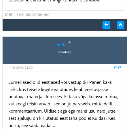
Mehr sein als scheinen
seffe
Tavaliige
14-06-2025, 21:30
#157
Sumerlased olid eestlased või vastupidi? Panen kaks
linki, kus teisele lingile vajutades leiab veel asjasse
puutavat materjali loo sees. Ei tasu väga ketasse minna,
kui keegi teisiti arvab...see on ju paraweb, mitte delfi
kommentaarium. Üldiselt aga ega ma ei usu neid jutte,
sest ajalugu on kirjutatud eest taha poole! Kuidas? Kes
uurib, see saab teada....