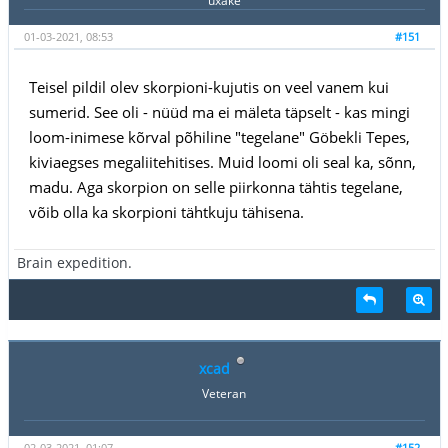
uxake
01-03-2021, 08:53
#151
Teisel pildil olev skorpioni-kujutis on veel vanem kui
sumerid. See oli - nüüd ma ei mäleta täpselt - kas mingi
loom-inimese kõrval põhiline "tegelane" Göbekli Tepes,
kiviaegses megaliitehitises. Muid loomi oli seal ka, sõnn,
madu. Aga skorpion on selle piirkonna tähtis tegelane,
võib olla ka skorpioni tähtkuju tähisena.
Brain expedition.
xcad
Veteran
02-03-2021, 01:07
#152