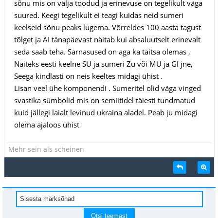
sõnu mis on välja toodud ja erinevuse on tegelikult väga
suured. Keegi tegelikult ei teagi kuidas neid sumeri
keelseid sõnu peaks lugema. Võrreldes 100 aasta tagust
tõlget ja AI tänapäevast näitab kui absaluutselt erinevalt
seda saab teha. Sarnasused on aga ka täitsa olemas ,
Näiteks eesti keelne SU ja sumeri Zu või MU ja GI jne,
Seega kindlasti on neis keeltes midagi ühist .
Lisan veel ühe komponendi . Sumeritel olid väga vinged
svastika sümbolid mis on semiitidel täiesti tundmatud
kuid jällegi laialt levinud ukraina aladel. Peab ju midagi
olema ajaloos ühist
Mehr sein als scheinen