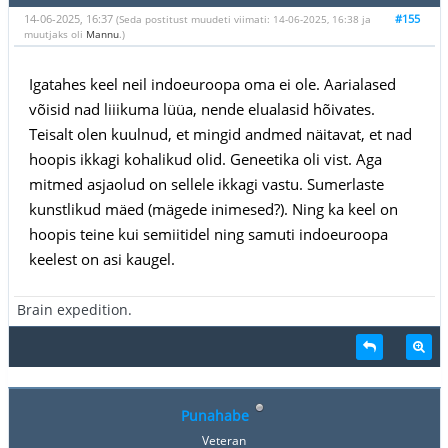
14-06-2025, 16:37
#155
(Seda postitust muudeti viimati: 14-06-2025, 16:38 ja
muutjaks oli
Mannu
.)
Igatahes keel neil indoeuroopa oma ei ole. Aarialased
võisid nad liiikuma lüüa, nende elualasid hõivates.
Teisalt olen kuulnud, et mingid andmed näitavat, et nad
hoopis ikkagi kohalikud olid. Geneetika oli vist. Aga
mitmed asjaolud on sellele ikkagi vastu. Sumerlaste
kunstlikud mäed (mägede inimesed?). Ning ka keel on
hoopis teine kui semiitidel ning samuti indoeuroopa
keelest on asi kaugel.
Brain expedition.
Punahabe
Veteran