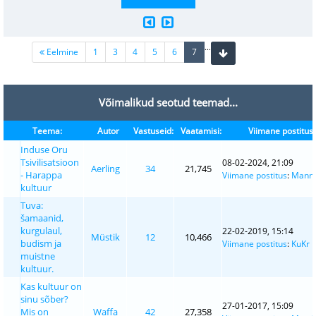
...
(current)
Eelmine
1
3
4
5
6
7
Võimalikud seotud teemad...
Teema:
Autor
Vastuseid:
Vaatamisi:
Viimane postitus
Induse Oru
Tsivilisatsioon
08-02-2024, 21:09
Aerling
34
21,745
- Harappa
Viimane postitus
:
Mann
kultuur
Tuva:
šamaanid,
kurgulaul,
22-02-2019, 15:14
Müstik
12
10,466
budism ja
Viimane postitus
:
KuKr
muistne
kultuur.
Kas kultuur on
sinu sõber?
27-01-2017, 15:09
Mis on
Waffa
42
27,358