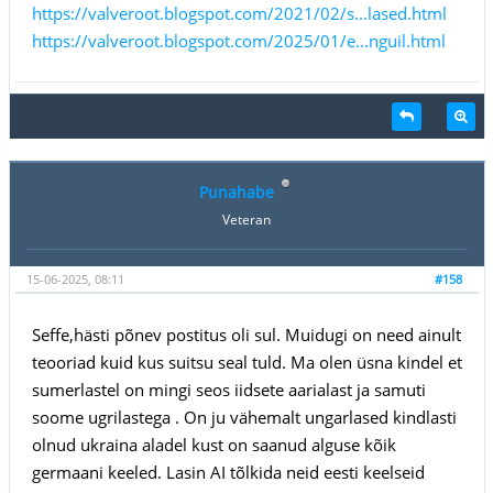
https://valveroot.blogspot.com/2021/02/s...lased.html
https://valveroot.blogspot.com/2025/01/e...nguil.html
Punahabe
Veteran
15-06-2025, 08:11
#158
Seffe,hästi põnev postitus oli sul. Muidugi on need ainult
teooriad kuid kus suitsu seal tuld. Ma olen üsna kindel et
sumerlastel on mingi seos iidsete aarialast ja samuti
soome ugrilastega . On ju vähemalt ungarlased kindlasti
olnud ukraina aladel kust on saanud alguse kõik
germaani keeled. Lasin AI tõlkida neid eesti keelseid