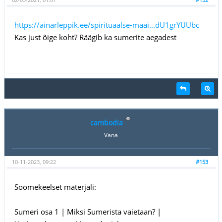
https://ainarleppik.ee/spirituaalse-maai...dU1grYUUbc
Kas just õige koht? Räägib ka sumerite aegadest
cambodia
Vana
10-11-2023, 09:22
#153
Soomekeelset materjali:
Sumeri osa 1 | Miksi Sumerista vaietaan? |