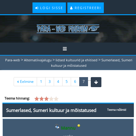
LOGI SISSE
REGISTREERI
>
>
>
Para-web
Alternatiivajalugu
Iidsed kultuurid ja ehitised
Sumerlased, Sumeri
kultuur ja mõistatused
...
(current)
Eelmine
1
3
4
5
6
7
Teema hinnang:
Sumerlased, Sumeri kultuur ja mõistatused
Teema režiimid
Mannu