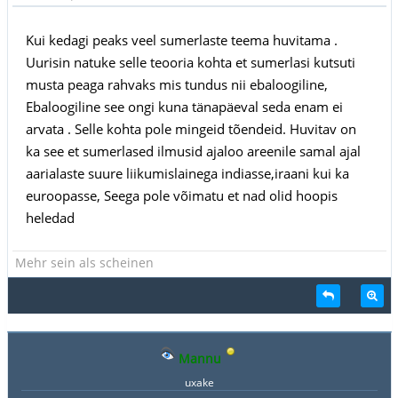
Kui kedagi peaks veel sumerlaste teema huvitama .
Uurisin natuke selle teooria kohta et sumerlasi kutsuti
musta peaga rahvaks mis tundus nii ebaloogiline,
Ebaloogiline see ongi kuna tänapäeval seda enam ei
arvata . Selle kohta pole mingeid tõendeid. Huvitav on
ka see et sumerlased ilmusid ajaloo areenile samal ajal
aarialaste suure liikumislainega indiasse,iraani kui ka
euroopasse, Seega pole võimatu et nad olid hoopis
heledad
Mehr sein als scheinen
Mannu
uxake