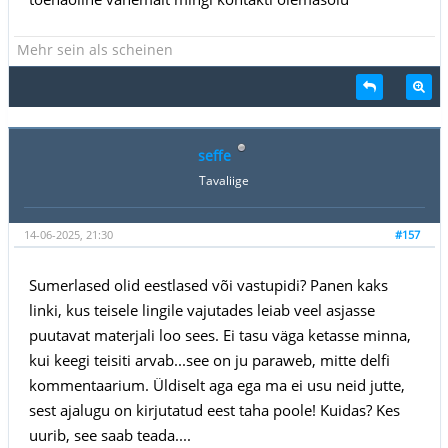
Mehr sein als scheinen
seffe
Tavaliige
14-06-2025, 21:30
#157
Sumerlased olid eestlased või vastupidi? Panen kaks
linki, kus teisele lingile vajutades leiab veel asjasse
puutavat materjali loo sees. Ei tasu väga ketasse minna,
kui keegi teisiti arvab...see on ju paraweb, mitte delfi
kommentaarium. Üldiselt aga ega ma ei usu neid jutte,
sest ajalugu on kirjutatud eest taha poole! Kuidas? Kes
uurib, see saab teada....