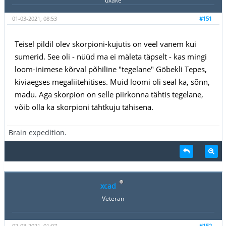
uxake
01-03-2021, 08:53
#151
Teisel pildil olev skorpioni-kujutis on veel vanem kui
sumerid. See oli - nüüd ma ei mäleta täpselt - kas mingi
loom-inimese kõrval põhiline "tegelane" Göbekli Tepes,
kiviaegses megaliitehitises. Muid loomi oli seal ka, sõnn,
madu. Aga skorpion on selle piirkonna tähtis tegelane,
võib olla ka skorpioni tähtkuju tähisena.
Brain expedition.
xcad
Veteran
02-03-2021, 01:07
#152