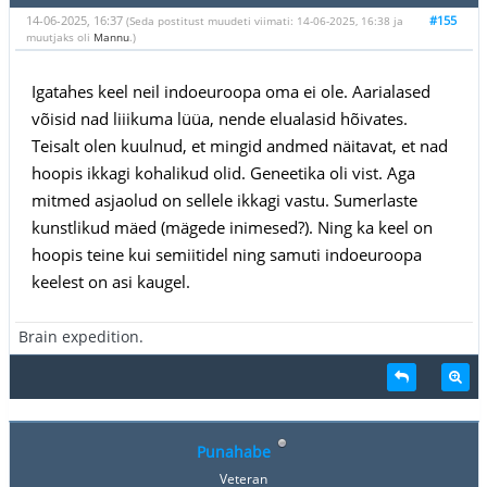
14-06-2025, 16:37
#155
(Seda postitust muudeti viimati: 14-06-2025, 16:38 ja
muutjaks oli
Mannu
.)
Igatahes keel neil indoeuroopa oma ei ole. Aarialased
võisid nad liiikuma lüüa, nende elualasid hõivates.
Teisalt olen kuulnud, et mingid andmed näitavat, et nad
hoopis ikkagi kohalikud olid. Geneetika oli vist. Aga
mitmed asjaolud on sellele ikkagi vastu. Sumerlaste
kunstlikud mäed (mägede inimesed?). Ning ka keel on
hoopis teine kui semiitidel ning samuti indoeuroopa
keelest on asi kaugel.
Brain expedition.
Punahabe
Veteran