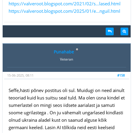
https://valveroot.blogspot.com/2021/02/s...lased.html
https://valveroot.blogspot.com/2025/01/e...nguil.html
Punahabe
Veteran
15-06-2025, 08:11
#158
Seffe,hästi põnev postitus oli sul. Muidugi on need ainult
teooriad kuid kus suitsu seal tuld. Ma olen üsna kindel et
sumerlastel on mingi seos iidsete aarialast ja samuti
soome ugrilastega . On ju vähemalt ungarlased kindlasti
olnud ukraina aladel kust on saanud alguse kõik
germaani keeled. Lasin AI tõlkida neid eesti keelseid