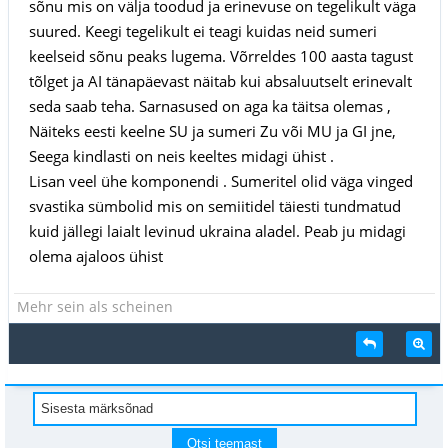
sõnu mis on välja toodud ja erinevuse on tegelikult väga
suured. Keegi tegelikult ei teagi kuidas neid sumeri
keelseid sõnu peaks lugema. Võrreldes 100 aasta tagust
tõlget ja AI tänapäevast näitab kui absaluutselt erinevalt
seda saab teha. Sarnasused on aga ka täitsa olemas ,
Näiteks eesti keelne SU ja sumeri Zu või MU ja GI jne,
Seega kindlasti on neis keeltes midagi ühist .
Lisan veel ühe komponendi . Sumeritel olid väga vinged
svastika sümbolid mis on semiitidel täiesti tundmatud
kuid jällegi laialt levinud ukraina aladel. Peab ju midagi
olema ajaloos ühist
Mehr sein als scheinen