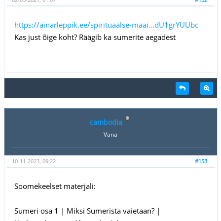
https://ainarleppik.ee/spirituaalse-maai...dU1grYUUbc
Kas just õige koht? Räägib ka sumerite aegadest
cambodia
Vana
10-11-2023, 09:22
#153
Soomekeelset materjali:
Sumeri osa 1 | Miksi Sumerista vaietaan? |