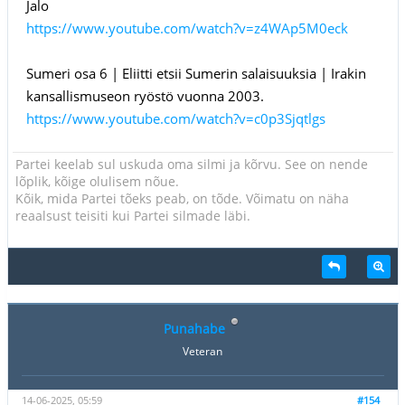
Jalo
https://www.youtube.com/watch?v=z4WAp5M0eck
Sumeri osa 6 | Eliitti etsii Sumerin salaisuuksia | Irakin
kansallismuseon ryöstö vuonna 2003.
https://www.youtube.com/watch?v=c0p3Sjqtlgs
Partei keelab sul uskuda oma silmi ja kõrvu. See on nende
lõplik, kõige olulisem nõue.
Kõik, mida Partei tõeks peab, on tõde. Võimatu on näha
reaalsust teisiti kui Partei silmade läbi.
Punahabe
Veteran
14-06-2025, 05:59
#154