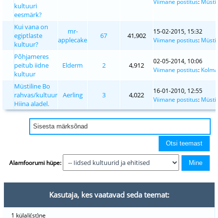
Viimane postitus
:
Müsti
kultuuri
eesmärk?
Kui vana on
mr-
15-02-2015, 15:32
egiptlaste
67
41,902
applecake
Viimane postitus
:
Müsti
kultuur?
Põhjameres
02-05-2014, 10:06
peitub iidne
Elderm
2
4,912
Viimane postitus
:
Kolma
kultuur
Müstiline Bo
16-01-2010, 12:55
rahvas/kultuur
Aerling
3
4,022
Viimane postitus
:
Müsti
Hiina aladel.
Alamfoorumi hüpe:
Kasutaja, kes vaatavad seda teemat:
1 külali(st)ne