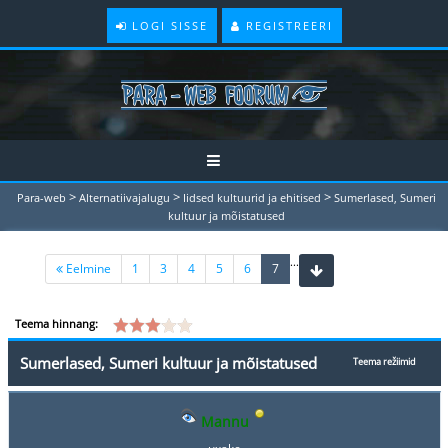
LOGI SISSE
REGISTREERI
>
>
>
Para-web
Alternatiivajalugu
Iidsed kultuurid ja ehitised
Sumerlased, Sumeri
kultuur ja mõistatused
...
(current)
Eelmine
1
3
4
5
6
7
Teema hinnang:
Sumerlased, Sumeri kultuur ja mõistatused
Teema režiimid
Mannu