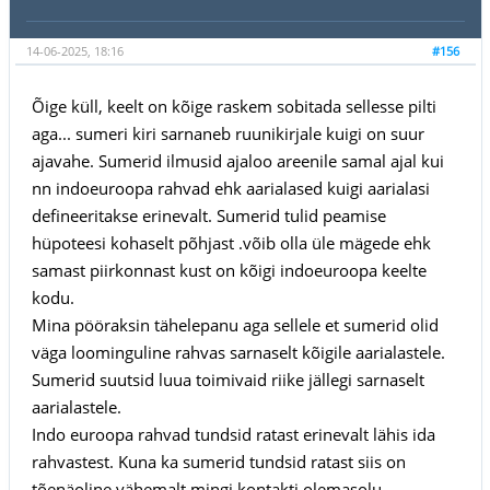
14-06-2025, 18:16
#156
Õige küll, keelt on kõige raskem sobitada sellesse pilti
aga... sumeri kiri sarnaneb ruunikirjale kuigi on suur
ajavahe. Sumerid ilmusid ajaloo areenile samal ajal kui
nn indoeuroopa rahvad ehk aarialased kuigi aarialasi
defineeritakse erinevalt. Sumerid tulid peamise
hüpoteesi kohaselt põhjast .võib olla üle mägede ehk
samast piirkonnast kust on kõigi indoeuroopa keelte
kodu.
Mina pööraksin tähelepanu aga sellele et sumerid olid
väga loominguline rahvas sarnaselt kõigile aarialastele.
Sumerid suutsid luua toimivaid riike jällegi sarnaselt
aarialastele.
Indo euroopa rahvad tundsid ratast erinevalt lähis ida
rahvastest. Kuna ka sumerid tundsid ratast siis on
tõenäoline vähemalt mingi kontakti olemasolu