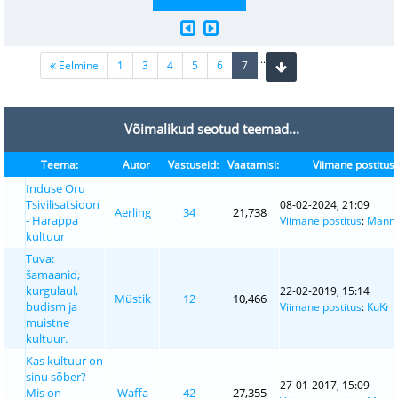
...
(current)
Eelmine
1
3
4
5
6
7
Võimalikud seotud teemad...
Teema:
Autor
Vastuseid:
Vaatamisi:
Viimane postitus
Induse Oru
Tsivilisatsioon
08-02-2024, 21:09
Aerling
34
21,738
- Harappa
Viimane postitus
:
Mann
kultuur
Tuva:
šamaanid,
kurgulaul,
22-02-2019, 15:14
Müstik
12
10,466
budism ja
Viimane postitus
:
KuKr
muistne
kultuur.
Kas kultuur on
sinu sõber?
27-01-2017, 15:09
Mis on
Waffa
42
27,355