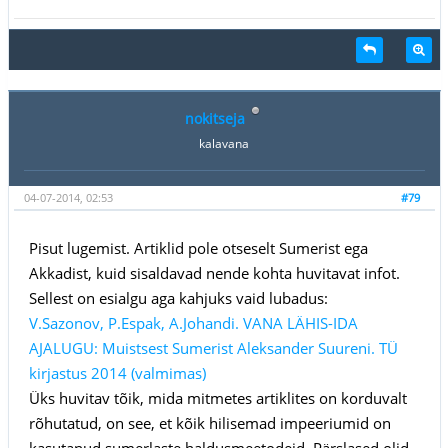
nokitseja
kalavana
04-07-2014, 02:53
#79
Pisut lugemist. Artiklid pole otseselt Sumerist ega
Akkadist, kuid sisaldavad nende kohta huvitavat infot.
Sellest on esialgu aga kahjuks vaid lubadus:
V.Sazonov, P.Espak, A.Johandi. VANA LÄHIS-IDA
AJALUGU: Muistsest Sumerist Aleksander Suureni. TÜ
kirjastus 2014 (valmimas)
Üks huvitav tõik, mida mitmetes artiklites on korduvalt
rõhutatud, on see, et kõik hilisemad impeeriumid on
kasutanud sumerlaste haldusmeetodeid. Pärslased olid