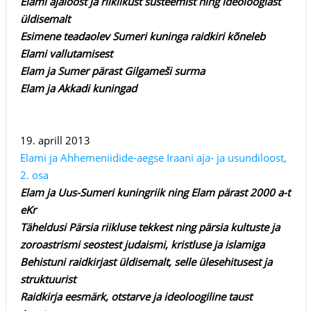
Elami ajaloost ja riiklikust süsteemist ning ideoloogiast
üldisemalt
Esimene teadaolev Sumeri kuninga raidkiri kõneleb
Elami vallutamisest
Elam ja Sumer pärast Gilgameši surma
Elam ja Akkadi kuningad
19. aprill 2013
Elami ja Ahhemeniidide-aegse Iraani aja- ja usundiloost,
2. osa
Elam ja Uus-Sumeri kuningriik ning Elam pärast 2000 a-t
eKr
Täheldusi Pärsia riikluse tekkest ning pärsia kultuste ja
zoroastrismi seostest judaismi, kristluse ja islamiga
Behistuni raidkirjast üldisemalt, selle ülesehitusest ja
struktuurist
Raidkirja eesmärk, otstarve ja ideoloogiline taust