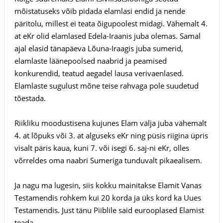
mõistatuseks võib pidada elamlasi endid ja nende
päritolu, millest ei teata õigupoolest midagi. Vähemalt 4.
at eKr olid elamlased Edela-Iraanis juba olemas. Samal
ajal elasid tänapäeva Lõuna-Iraagis juba sumerid,
elamlaste läänepoolsed naabrid ja peamised
konkurendid, teatud aegadel lausa verivaenlased.
Elamlaste sugulust mõne teise rahvaga pole suudetud
tõestada.
Riikliku moodustisena kujunes Elam välja juba vähemalt
4. at lõpuks või 3. at alguseks eKr ning püsis riigina üpris
visalt päris kaua, kuni 7. või isegi 6. saj-ni eKr, olles
võrreldes oma naabri Sumeriga tunduvalt pikaealisem.
Ja nagu ma lugesin, siis kokku mainitakse Elamit Vanas
Testamendis rohkem kui 20 korda ja üks kord ka Uues
Testamendis. Just tänu Piiblile said eurooplased Elamist
teada.