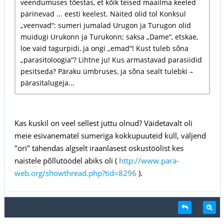
veendumuses tõestas, et kõik teised maailma keeled
pärinevad ... eesti keelest. Näited olid tol Konksul
„veenvad“: sumeri jumalad Urugon ja Turugon olid
muidugi Urukonn ja Turukonn; saksa „Dame“, etskae,
loe vaid tagurpidi, ja ongi „emad“! Kust tuleb sõna
„parasitoloogia“? Lihtne ju! Kus armastavad parasiidid
pesitseda? Päraku ümbruses, ja sõna sealt tulebki –
pärasitalugeja...
Kas kuskil on veel sellest juttu olnud? Väidetavalt oli
meie esivanematel sumeriga kokkupuuteid küll, väljend
"ori" tähendas algselt iraanlasest oskustöölist kes
naistele põllutöödel abiks oli (
http://www.para-
web.org/showthread.php?tid=8296
).