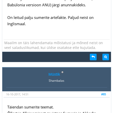
Babülonia versioon ANU) järgi anunnakideks.
On leitud palju sumerite artefakte. Paljud neist on
Inglismaal.
Maailm on täis lahendamata mõistatusi ja mõned neist on
veel saladuslikumad, kui üldse osatakse ette kujutada.
Müstik
Shambalas
16-10-2017, 14:51
#85
Täiendan sumerite teemat.