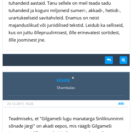
tuhandeid aastaid. Tänu sellele on meil teada sadu
tuhandeid ja koguni miljoneid sumeri-, akkadi-, hetiidi-,
urartukeelseid savitahvleid. Enamus on neist
majanduslikud või juriidilised tekstid. Leidub ka selliseid,
kus on juttu õllepruulimisest, õlle erinevatest sortidest,
õlle joomisest jne.
Müstik
Shambalas
23-12-2017, 10:26
#88
Teadmiseks, et "Gilgameši lugu manatarga Sinlikiunninni
sõnade järgi" on akadi eepos, mis räägib Gilgameši