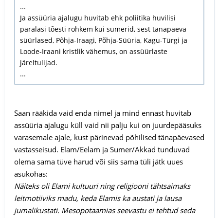
...
Ja assüüria ajalugu huvitab ehk poliitika huvilisi
paralasi tõesti rohkem kui sumerid, sest tänapäeva
süürlased, Põhja-Iraagi, Põhja-Süüria, Kagu-Türgi ja
Loode-Iraani kristlik vähemus, on assüürlaste
järeltulijad.
...
Saan rääkida vaid enda nimel ja mind ennast huvitab
assüüria ajalugu küll vaid nii palju kui on juurdepääsuks
varasemale ajale, kust pärinevad põhilised tänapäevased
vastasseisud. Elam/Eelam ja Sumer/Akkad tunduvad
olema sama tüve harud või siis sama tüli jätk uues
asukohas:
Näiteks oli Elami kultuuri ning religiooni tähtsaimaks
leitmotiiviks madu, keda Elamis ka austati ja lausa
jumalikustati. Mesopotaamias seevastu ei tehtud seda