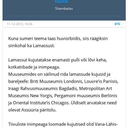
Müstik
Shambalas
11-12-2013, 16:36
#76
Kuna sumeri teema taas huviorbiidis, siis räägiksin
siinkohal ka Lamassust.
Lamassut kujutatakse enamasti pulli või lõvi keha,
kotkatiibade ja inimpeaga.
Muuseumides on säilinud rida lamassude kujusid ja
bareljeefe: Briti Muuseumis Londonis, Louvre'is Pariisis,
Iraagi Rahvusmuuseumis Bagdadis, Metropolitan Art
Museumis New Yorgis, Pergamoni muuseumis Berliinis
ja Oriental Institute'is Chicagos. Üldiselt arvatakse need
olevat Assüüria päritolu.
Tiivuliste inimpeaga loomade kujutised olid Vana-Lähis-