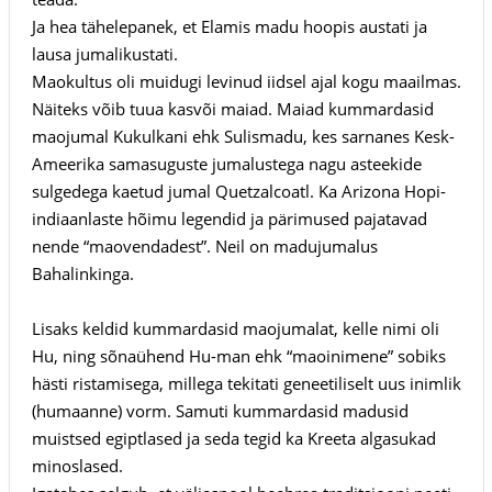
Ja hea tähelepanek, et Elamis madu hoopis austati ja
lausa jumalikustati.
Maokultus oli muidugi levinud iidsel ajal kogu maailmas.
Näiteks võib tuua kasvõi maiad. Maiad kummardasid
maojumal Kukulkani ehk Sulismadu, kes sarnanes Kesk-
Ameerika samasuguste jumalustega nagu asteekide
sulgedega kaetud jumal Quetzalcoatl. Ka Arizona Hopi-
indiaanlaste hõimu legendid ja pärimused pajatavad
nende “maovendadest”. Neil on madujumalus
Bahalinkinga.
Lisaks keldid kummardasid maojumalat, kelle nimi oli
Hu, ning sõnaühend Hu-man ehk “maoinimene” sobiks
hästi ristamisega, millega tekitati geneetiliselt uus inimlik
(humaanne) vorm. Samuti kummardasid madusid
muistsed egiptlased ja seda tegid ka Kreeta algasukad
minoslased.