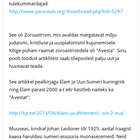
tulekummardajad.
http://www.para-web.org/showthread.php?tid=5297
See oli Zoroastrism, mis avaldas märgatavat mõju
judaismi, kristluse ja uusplatonismi kujunemisele.
Kõige püham raamat zoroastristidele oli "Avesta". Sinu
poolt toodud artiklitest saab tõepoolest palju uut ja
huvitavat teada.
See artikkel pealkirjaga Elam ja Uus-Sumeri kuningriik
ning Elam pärast 2000 a-t eKr käsitleb näiteks ka
"Avestat":
http://kjt.ee/2013/04/elami-ja-ahhemenii...ost-2-osa/
Muuseas, kindral Johan Laidoner tõi 1925. aastal Iraagist
kaasa haruldasi sumeri-assüüria muinasesemeid. Neid