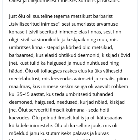
Õllest ja õllejoomisest muistses Sumeris ja Akkadis.
Just õlu oli suuteline tegema metsikust barbarist
„tsiviliseeritud inimese“, sest sumerlaste arvamuse
kohaselt tsiviliseeritud inimene: elas linnas, sest linn
oligi tsivilisatsioonikolle ja keskpaik ning muu, mis
ümbritses linna - stepid ja kõrbed olid metsikud,
barbaarsed, kus elasid ohtlikud deemonid, kiskjad (lõvid
jne), kust tulid ka haigused ja muud nuhtlused ning
hädad. Õlu oli tollaegses raskes elus ka üks väheseid
meelelahutusi, mis leevendas vaimseid ja kehalisi piinu -
maailmas, kus inimese keskmise iga oli vaevalt rohkem
kui 35-45 aastat, kus teda ümbritsesid tuhanded
deemoned, haigused, needused, kurjad nõiad, kiskjad
jne. Õlut serveeriti ilmselt külmana - seda hoiti
kaevudes. Õlu polnud ilmselt kallis ja oli kättesaadav
kõikidele inimestele. Õlu oli ka selline jook, mis oli
mõeldud janu kustutamiseks palavas ja kuivas