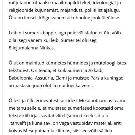
mõjutanud rituaalse maailmapildi teket, ideoloogiat ja
religioonide kujunemist, majandust, poliitilist ajalugu.
Õlu on ilmselt kõige vanem alkohoolne jook üleüldse.
Leib oli sumeris bappir, aga pole välistatud et õlu võib
olla isegi vanem kui leib. Sumeritel oli isegi
õllejumalanna Ninkas.
Õlut on mainitud kümnetes hümnides ja mütoloogilistes
tekstidest. On teada, et kõik Sumeri ja Akkadi,
Babüloonia, Assüüria, Elami ja muistse Pärsia kuningad
armastasid juua õlut ja muidugi ka veini.
Õllest ja õlle erinevatest sortidest Mesopotaamias teame
me tänu sellele, et muistsed sumerlased koostasid oma
tekste kiilkirjas savitahvlitel (sumeri keeles d u b -
„tahvel“) ja kuna savi on väga vastupidav materjal, eriti
kuivas Mesopotaamia kliimas, siis see võib säilida