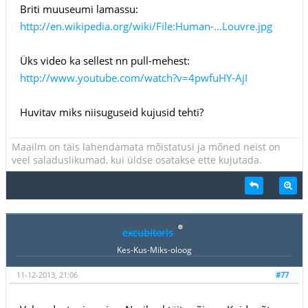
Briti muuseumi lamassu:
http://en.wikipedia.org/wiki/File:Human-...Louvre.jpg
Üks video ka sellest nn pull-mehest:
http://www.youtube.com/watch?v=4pwfuHY-AjI
Huvitav miks niisuguseid kujusid tehti?
Maailm on täis lahendamata mõistatusi ja mõned neist on
veel saladuslikumad, kui üldse osatakse ette kujutada.
excubitoris
Kes-Kus-Miks-oloog
11-12-2013, 21:06
#77