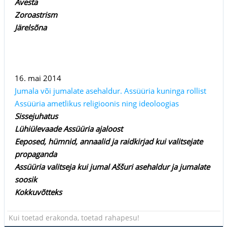
Avesta
Zoroastrism
Järelsõna
16. mai 2014
Jumala või jumalate asehaldur. Assüüria kuninga rollist
Assüüria ametlikus religioonis ning ideoloogias
Sissejuhatus
Lühiülevaade Assüüria ajaloost
Eeposed, hümnid, annaalid ja raidkirjad kui valitsejate
propaganda
Assüüria valitseja kui jumal Aššuri asehaldur ja jumalate
soosik
Kokkuvõtteks
Kui toetad erakonda, toetad rahapesu!