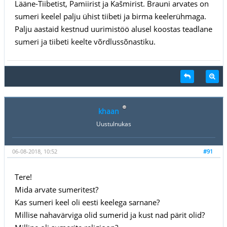
Lääne-Tiibetist, Pamiirist ja Kašmirist. Brauni arvates on
sumeri keelel palju ühist tiibeti ja birma keelerühmaga.
Palju aastaid kestnud uurimistöö alusel koostas teadlane
sumeri ja tiibeti keelte võrdlussõnastiku.
khaan
Uustulnukas
06-08-2018, 10:52
#91
Tere!
Mida arvate sumeritest?
Kas sumeri keel oli eesti keelega sarnane?
Millise nahavärviga olid sumerid ja kust nad pärit olid?