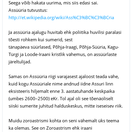
Seega võib hakata uurima, mis siis edasi sai.
Assüüria tutvustus:
http://et.wikipedia.org/wiki/Ass%C3%BC%C3%BCria
Ja assüüria ajalugu huvitab ehk poliitika huvilisi paralasi
tõesti rohkem kui sumerid, sest
tänapäeva süürlased, Põhja-Iraagi, Põhja-Süüria, Kagu-
Türgi ja Loode-Iraani kristlik vähemus, on assüürlaste
järeltulijad.
Samas on Assüüria riigi varajasest ajaloost teada vähe,
kuid kogu Assüüriale nime andnud iidne Assuri linn
eksisteeris hiljemalt enne 3. aastatuhande keskpaika
(umbes 2600–2500) eKr. Tol ajal oli see tõenäoliselt
siiski sumerite juhitud halduskeskus, mitte iseseisev riik.
Muidu zoroastrismi kohta on seni vähemalt üks teema
ka olemas. See on Zoroastrism ehk iraani