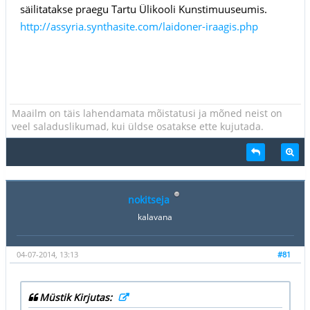
säilitatakse praegu Tartu Ülikooli Kunstimuuseumis.
http://assyria.synthasite.com/laidoner-iraagis.php
Maailm on täis lahendamata mõistatusi ja mõned neist on
veel saladuslikumad, kui üldse osatakse ette kujutada.
nokitseja
kalavana
04-07-2014, 13:13
#81
Müstik Kirjutas: