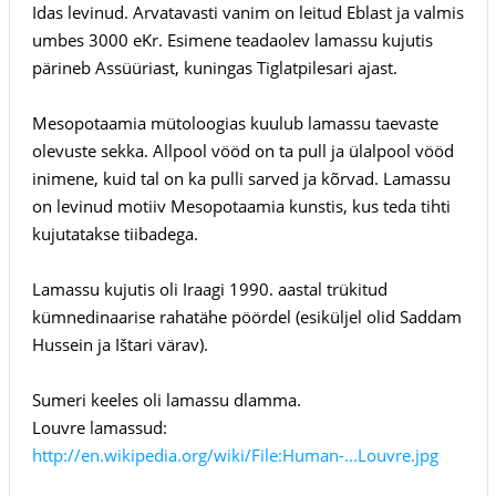
Idas levinud. Arvatavasti vanim on leitud Eblast ja valmis
umbes 3000 eKr. Esimene teadaolev lamassu kujutis
pärineb Assüüriast, kuningas Tiglatpilesari ajast.
Mesopotaamia mütoloogias kuulub lamassu taevaste
olevuste sekka. Allpool vööd on ta pull ja ülalpool vööd
inimene, kuid tal on ka pulli sarved ja kõrvad. Lamassu
on levinud motiiv Mesopotaamia kunstis, kus teda tihti
kujutatakse tiibadega.
Lamassu kujutis oli Iraagi 1990. aastal trükitud
kümnedinaarise rahatähe pöördel (esiküljel olid Saddam
Hussein ja Ištari värav).
Sumeri keeles oli lamassu dlamma.
Louvre lamassud:
http://en.wikipedia.org/wiki/File:Human-...Louvre.jpg