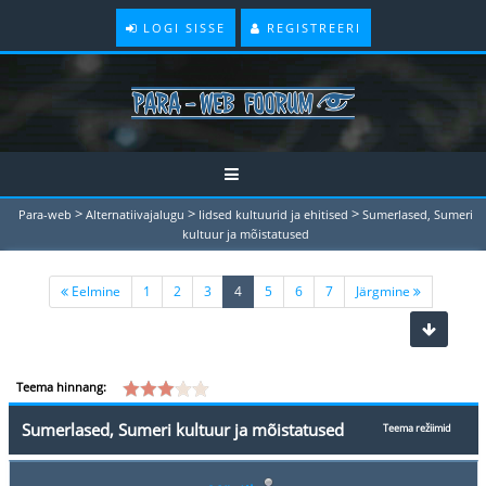
LOGI SISSE
REGISTREERI
>
>
>
Para-web
Alternatiivajalugu
Iidsed kultuurid ja ehitised
Sumerlased, Sumeri
kultuur ja mõistatused
(current)
Eelmine
1
2
3
4
5
6
7
Järgmine
Teema hinnang:
Sumerlased, Sumeri kultuur ja mõistatused
Teema režiimid