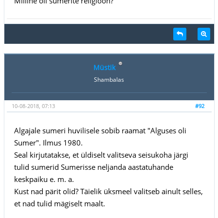
Milline oli sumerite religioon?
Müstik
Shambalas
10-08-2018, 07:13
#92
Algajale sumeri huvilisele sobib raamat "Alguses oli
Sumer". Ilmus 1980.
Seal kirjutatakse, et üldiselt valitseva seisukoha järgi
tulid sumerid Sumerisse neljanda aastatuhande
keskpaiku e. m. a.
Kust nad pärit olid? Täielik üksmeel valitseb ainult selles,
et nad tulid mägiselt maalt.