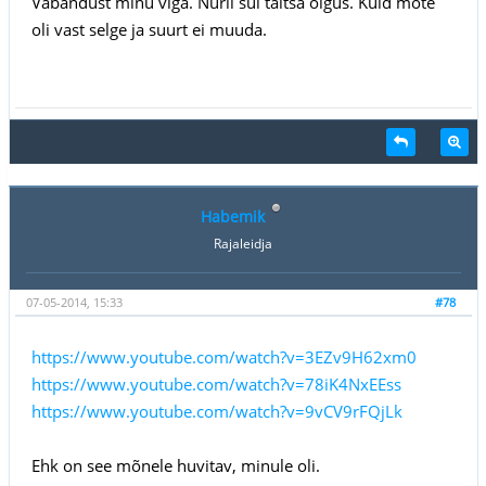
Vabandust minu viga. Nuril sul täitsa õigus. Kuid mõte
oli vast selge ja suurt ei muuda.
Habemik
Rajaleidja
07-05-2014, 15:33
#78
https://www.youtube.com/watch?v=3EZv9H62xm0
https://www.youtube.com/watch?v=78iK4NxEEss
https://www.youtube.com/watch?v=9vCV9rFQjLk
Ehk on see mõnele huvitav, minule oli.