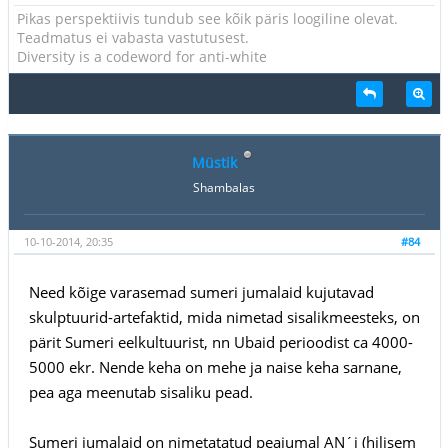
Pikas perspektiivis tundub see kõik päris loogiline olevat.
Teadmatus ei vabasta vastutusest.
Diversity is a codeword for anti-white
Müstik
Shambalas
10-10-2014, 20:35
#84
Need kõige varasemad sumeri jumalaid kujutavad
skulptuurid-artefaktid, mida nimetad sisalikmeesteks, on
pärit Sumeri eelkultuurist, nn Ubaid perioodist ca 4000-
5000 ekr. Nende keha on mehe ja naise keha sarnane,
pea aga meenutab sisaliku pead.
Sumeri jumalaid on nimetatatud peajumal AN´i (hilisem