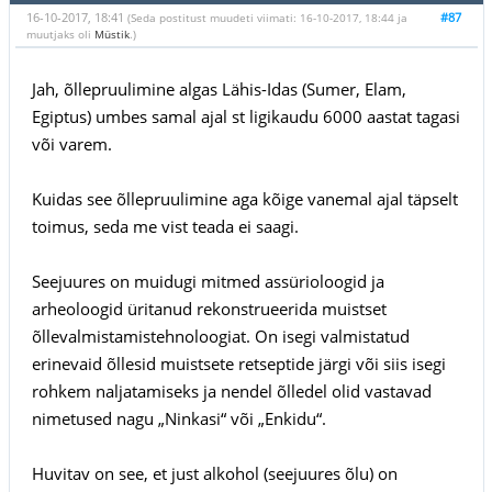
16-10-2017, 18:41
#87
(Seda postitust muudeti viimati: 16-10-2017, 18:44 ja
muutjaks oli
Müstik
.)
Jah, õllepruulimine algas Lähis-Idas (Sumer, Elam,
Egiptus) umbes samal ajal st ligikaudu 6000 aastat tagasi
või varem.
Kuidas see õllepruulimine aga kõige vanemal ajal täpselt
toimus, seda me vist teada ei saagi.
Seejuures on muidugi mitmed assürioloogid ja
arheoloogid üritanud rekonstrueerida muistset
õllevalmistamistehnoloogiat. On isegi valmistatud
erinevaid õllesid muistsete retseptide järgi või siis isegi
rohkem naljatamiseks ja nendel õlledel olid vastavad
nimetused nagu „Ninkasi“ või „Enkidu“.
Huvitav on see, et just alkohol (seejuures õlu) on