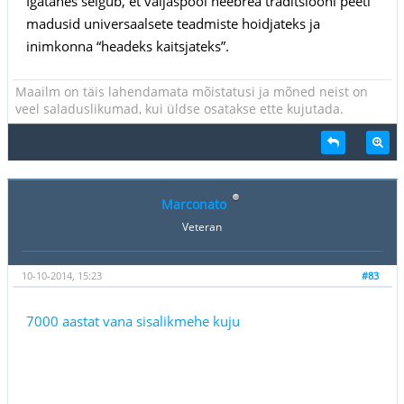
Igatahes selgub, et väljaspool heebrea traditsiooni peeti
madusid universaalsete teadmiste hoidjateks ja
inimkonna “headeks kaitsjateks”.
Maailm on täis lahendamata mõistatusi ja mõned neist on
veel saladuslikumad, kui üldse osatakse ette kujutada.
Marconato
Veteran
10-10-2014, 15:23
#83
7000 aastat vana sisalikmehe kuju