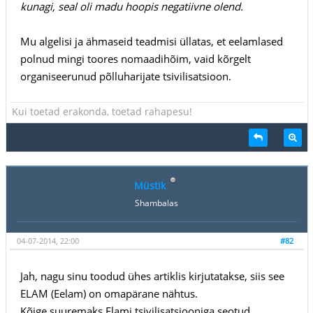
kunagi, seal oli madu hoopis negatiivne olend.
Mu algelisi ja ähmaseid teadmisi üllatas, et eelamlased
polnud mingi toores nomaadihõim, vaid kõrgelt
organiseerunud põlluharijate tsivilisatsioon.
Kui toetad erakonda, toetad rahapesu!
Müstik
Shambalas
04-07-2014, 22:00
#82
Jah, nagu sinu toodud ühes artiklis kirjutatakse, siis see
ELAM (Eelam) on omapärane nähtus.
Kõige suuremaks Elami tsivilisatsiooniga seotud