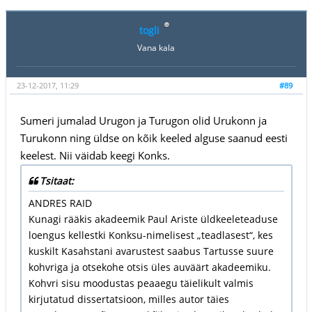
togli
Vana kala
23-12-2017, 11:29
#89
Sumeri jumalad Urugon ja Turugon olid Urukonn ja
Turukonn ning üldse on kõik keeled alguse saanud eesti
keelest. Nii väidab keegi Konks.
Tsitaat:
ANDRES RAID
Kunagi rääkis akadeemik Paul Ariste üldkeeleteaduse
loengus kellestki Konksu-nimelisest „teadlasest“, kes
kuskilt Kasahstani avarustest saabus Tartusse suure
kohvriga ja otsekohe otsis üles auväärt akadeemiku.
Kohvri sisu moodustas peaaegu täielikult valmis
kirjutatud dissertatsioon, milles autor täies