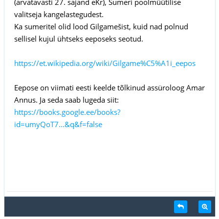
(arvatavasti 27. sajand eKr), Sumeri poolmüütilise
valitseja kangelastegudest.
Ka sumeritel olid lood Gilgamešist, kuid nad polnud
sellisel kujul ühtseks eeposeks seotud.
https://et.wikipedia.org/wiki/Gilgame%C5%A1i_eepos
Eepose on viimati eesti keelde tõlkinud assüroloog Amar
Annus. Ja seda saab lugeda siit:
https://books.google.ee/books?
id=umyQoT7...&q&f=false