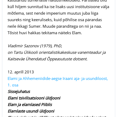
küll hiljem sunnitud ka ise lisaks uusi institutsioone välja
mõtlema, sest nende impeerium muutus juba liiga
suureks ning keeruliseks, kuid põhilise osa pärandas
neile ikkagi Sumer. Muude päranditega on nii ja naa.
Tõsist huvi hakkas tekitama näiteks Elam.
Vladimir Sazonov (1979), PhD,
on Tartu Ülikooli orientalistikakeskuse vanemteadur ja
Kaitseväe Ühendatud Õppeasutuste dotsent.
12. aprill 2013
Elami ja Ahhemeniidide-aegse Iraani aja- ja usundiloost,
1. osa
Sissejuhatus
Elami tsivilisatsiooni üldjooni
Elam ja elamlased Piiblis
Elamlaste usundi üldjooni