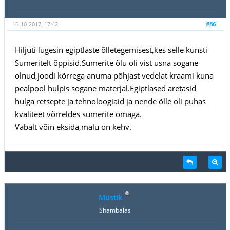
16-10-2017, 17:42
#86
Hiljuti lugesin egiptlaste õlletegemisest,kes selle kunsti
Sumeritelt õppisid.Sumerite õlu oli vist üsna sogane
olnud,joodi kõrrega anuma põhjast vedelat kraami kuna
pealpool hulpis sogane materjal.Egiptlased aretasid
hulga retsepte ja tehnoloogiaid ja nende õlle oli puhas
kvaliteet võrreldes sumerite omaga.
Vabalt võin eksida,mälu on kehv.
Müstik
Shambalas