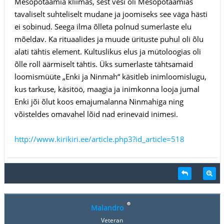
Mesopotaamia kliimas, sest vesi oli Mesopotaamias
tavaliselt suhteliselt mudane ja joomiseks see väga hästi
ei sobinud. Seega ilma õlleta polnud sumerlaste elu
mõeldav. Ka rituaalides ja muude ürituste puhul oli õlu
alati tähtis element. Kultuslikus elus ja mütoloogias oli
õlle roll äärmiselt tähtis. Üks sumerlaste tähtsamaid
loomismüüte „Enki ja Ninmah“ käsitleb inimloomislugu,
kus tarkuse, käsitöö, maagia ja inimkonna looja jumal
Enki jõi õlut koos emajumalanna Ninmahiga ning
võisteldes omavahel lõid nad erinevaid inimesi.
http://www.kirikiri.ee/article.php3?id_article=518
Malandro
Veteran