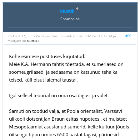
Müstik
Shambalas
23-12-2017, 11:57
#90
(Seda postitust muudeti viimati: 23-12-2017, 12:14 ja
muutjaks oli
Müstik
.)
Kohe esimese postituses kirjutatud:
Meie K.A. Hermann tahtis tõestada, et sumerlased on
soomeugrilased, ja sedasama on katsunud teha ka
teised, küll pisut laiemal taustal.
Igal sellisel teoorial on oma osa õigust ja valet.
Samuti on toodud välja, et Poola orientalist, Varssavi
ülikooli dotsent Jan Braun esitas hüpoteesi, et muistset
Mesopotaamiat asustanud sumerid, kelle kultuur jõudis
õitsengu tippu umbes 6500 aastat tagasi, pärinesid