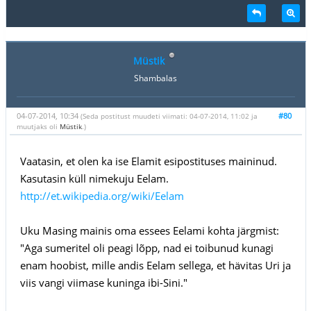
Müstik
Shambalas
04-07-2014, 10:34
#80
(Seda postitust muudeti viimati: 04-07-2014, 11:02 ja
muutjaks oli
Müstik
.)
Vaatasin, et olen ka ise Elamit esipostituses maininud.
Kasutasin küll nimekuju Eelam.
http://et.wikipedia.org/wiki/Eelam
Uku Masing mainis oma essees Eelami kohta järgmist:
"Aga sumeritel oli peagi lõpp, nad ei toibunud kunagi
enam hoobist, mille andis Eelam sellega, et hävitas Uri ja
viis vangi viimase kuninga ibi-Sini."