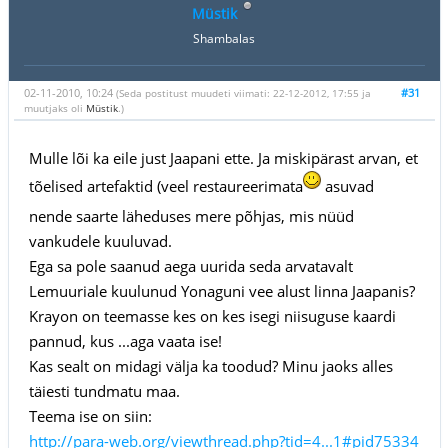
Müstik
Shambalas
02-11-2010, 10:24
#31
(Seda postitust muudeti viimati: 22-12-2012, 17:55 ja
muutjaks oli
Müstik
.)
Mulle lõi ka eile just Jaapani ette. Ja miskipärast arvan, et
tõelised artefaktid (veel restaureerimata
asuvad
nende saarte läheduses mere põhjas, mis nüüd
vankudele kuuluvad.
Ega sa pole saanud aega uurida seda arvatavalt
Lemuuriale kuulunud Yonaguni vee alust linna Jaapanis?
Krayon on teemasse kes on kes isegi niisuguse kaardi
pannud, kus ...aga vaata ise!
Kas sealt on midagi välja ka toodud? Minu jaoks alles
täiesti tundmatu maa.
Teema ise on siin:
http://para-web.org/viewthread.php?tid=4...1#pid75334