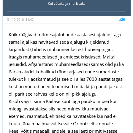
Kui võtaks ja müristaks
31-10-2010, 11:42
#26
Kõik räägivad mitmesajatuhande aastasest ajaloost aga
samal ajal kas hävitavad seda ajalugu kirjeldanud
kirjandust (Tiibetis muhameedlastest hunveipingid,
Iraagis muhameedlased ja amidest kristlased, Maltal
jesuiidid, Afganistanis muhameedlased) samas olid ju ka
Pärsia aladel kohalikud rändkarjased enne sumerlaste
tulekut kirjaoskamatud ja see oli alles 7000 aastat tagasi,
kust on võetud need teadmised mida kirja pandi ja kust
oli pärit see rahvas kelle on nii pikk ajalugu.
Kisub vägisi sinna Kailase kanti aga paraku niipea kui
midagi avastatakse siis need minevikku muutvad
esemed, raamatud, ehitised ka hävitatakse kui nad ei
kuulu täna maailma valitsevale Orioni seltskonnale.
Keegi võitis maapalli endale ja see jäeti primitiivsesse