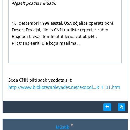
Algselt postitas Müstik
16. detsembri 1998 aastal, USA sõjalise operatsiooni
Desert Fox ajal, filmis CNN uudiste reporterirühm
Bagdadi taevas tundmatut lendavat objekti.
Pilt transleeriti üle kogu maailma…
Seda CNN pilti saab vaadata siit:
http://www.bibliotecapleyades.net/exopol...R_1_01.htm
Müstik