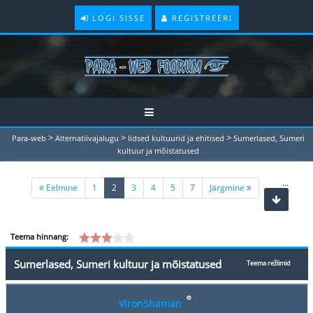
LOGI SISSE
REGISTREERI
>
>
>
Para-web
Alternatiivajalugu
Iidsed kultuurid ja ehitised
Sumerlased, Sumeri
kultuur ja mõistatused
...
(current)
Eelmine
1
2
3
4
5
7
Järgmine
Teema hinnang:
Sumerlased, Sumeri kultuur ja mõistatused
Teema režiimid
VironShaman