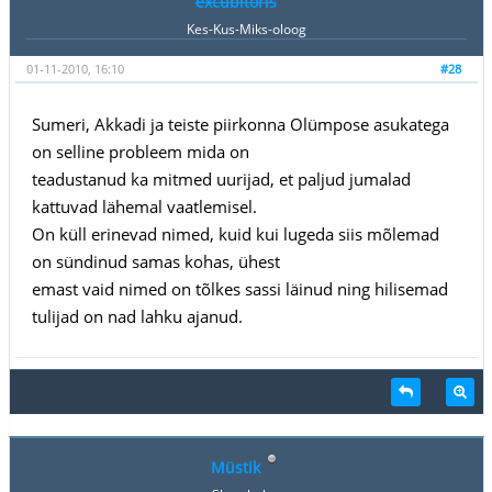
excubitoris
Kes-Kus-Miks-oloog
01-11-2010, 16:10
#28
Sumeri, Akkadi ja teiste piirkonna Olümpose asukatega
on selline probleem mida on
teadustanud ka mitmed uurijad, et paljud jumalad
kattuvad lähemal vaatlemisel.
On küll erinevad nimed, kuid kui lugeda siis mõlemad
on sündinud samas kohas, ühest
emast vaid nimed on tõlkes sassi läinud ning hilisemad
tulijad on nad lahku ajanud.
Müstik