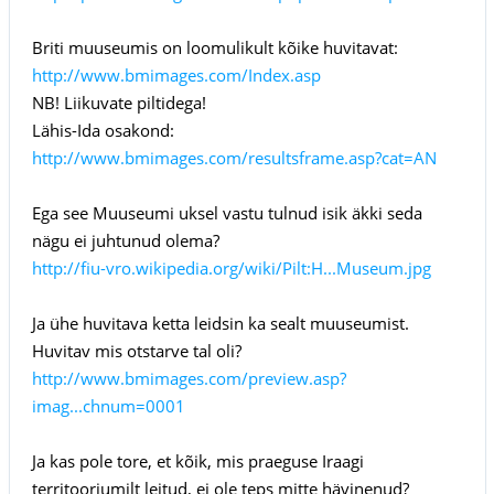
Briti muuseumis on loomulikult kõike huvitavat:
http://www.bmimages.com/Index.asp
NB! Liikuvate piltidega!
Lähis-Ida osakond:
http://www.bmimages.com/resultsframe.asp?cat=AN
Ega see Muuseumi uksel vastu tulnud isik äkki seda
nägu ei juhtunud olema?
http://fiu-vro.wikipedia.org/wiki/Pilt:H...Museum.jpg
Ja ühe huvitava ketta leidsin ka sealt muuseumist.
Huvitav mis otstarve tal oli?
http://www.bmimages.com/preview.asp?
imag...chnum=0001
Ja kas pole tore, et kõik, mis praeguse Iraagi
territooriumilt leitud, ei ole teps mitte hävinenud?