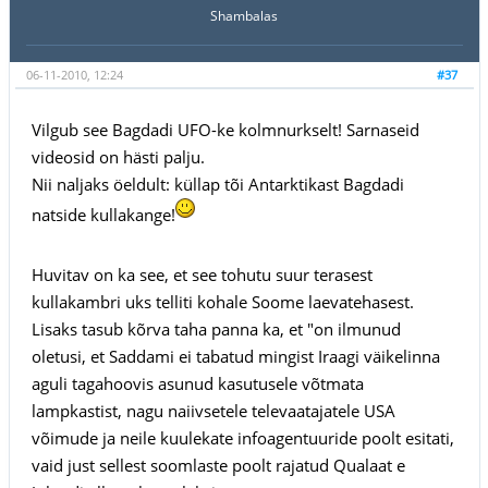
Shambalas
06-11-2010, 12:24
#37
Vilgub see Bagdadi UFO-ke kolmnurkselt! Sarnaseid
videosid on hästi palju.
Nii naljaks öeldult: küllap tõi Antarktikast Bagdadi
natside kullakange!
Huvitav on ka see, et see tohutu suur terasest
kullakambri uks telliti kohale Soome laevatehasest.
Lisaks tasub kõrva taha panna ka, et "on ilmunud
oletusi, et Saddami ei tabatud mingist Iraagi väikelinna
aguli tagahoovis asunud kasutusele võtmata
lampkastist, nagu naiivsetele televaatajatele USA
võimude ja neile kuulekate infoagentuuride poolt esitati,
vaid just sellest soomlaste poolt rajatud Qualaat e