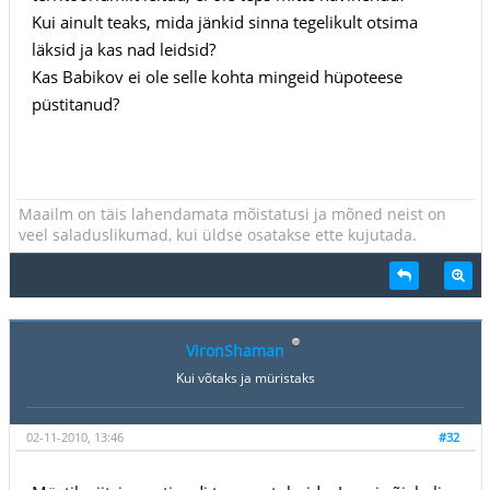
Kui ainult teaks, mida jänkid sinna tegelikult otsima
läksid ja kas nad leidsid?
Kas Babikov ei ole selle kohta mingeid hüpoteese
püstitanud?
Maailm on täis lahendamata mõistatusi ja mõned neist on
veel saladuslikumad, kui üldse osatakse ette kujutada.
VironShaman
Kui võtaks ja müristaks
02-11-2010, 13:46
#32