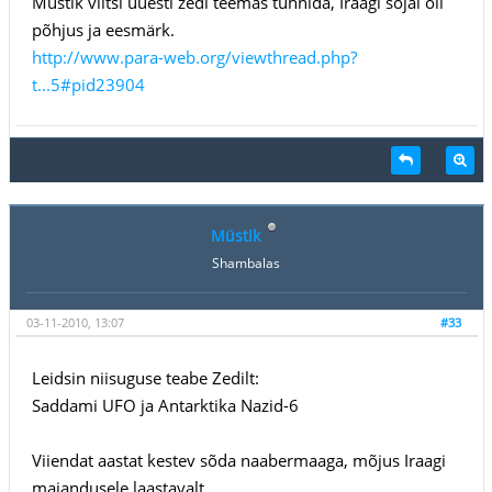
Müstik viitsi uuesti zedi teemas tuhnida, Iraagi sõjal oli
põhjus ja eesmärk.
http://www.para-web.org/viewthread.php?
t...5#pid23904
Müstik
Shambalas
03-11-2010, 13:07
#33
Leidsin niisuguse teabe Zedilt:
Saddami UFO ja Antarktika Nazid-6
Viiendat aastat kestev sõda naabermaaga, mõjus Iraagi
majandusele laastavalt.