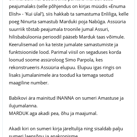
peajumalaks (selle põhjendus on kirjas müüdis «Enuma
Elish» - 'Kui ülal'), siis hakkab ta samastuma Enliliga, kelle
poeg Ninurta samastub Marduki poja Nabûga. Assüüria
suurriik tõstab peajumala troonile jumal Assuri,
hilisbabüloonia perioodil pääseb Marduk taas võimule.
Keerulisemad on ka teiste jumalate samastumiste ja
funktsioonide lood. Parimal viisil on segaduses korda
loonud soome assüroloog Simo Parpola, kes
rekonstrueeris Assüüria elupuu. Elupuu igas ringis on
lisaks jumalanimele ära toodud ka temaga seotud
maagiline number.
Babikovi ära mainitud INANNA on sumeri Amastuse ja
ilujumalanna.
MARDUK aga akadi pea, õhu ja maajumal.
Akadi kiri on sumeri kirja järeltulija ning sisaldab palju
sumeri laensõnu ja anakronisme.