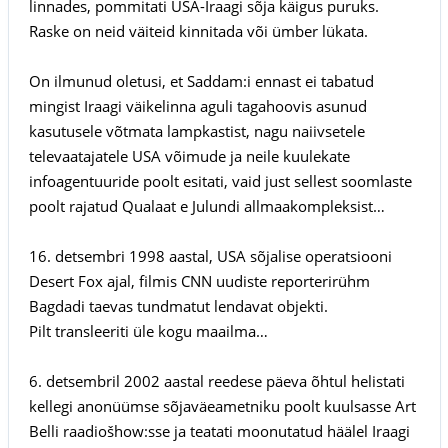
linnades, pommitati USA-Iraagi sõja käigus puruks.
Raske on neid väiteid kinnitada või ümber lükata.
On ilmunud oletusi, et Saddam:i ennast ei tabatud
mingist Iraagi väikelinna aguli tagahoovis asunud
kasutusele võtmata lampkastist, nagu naiivsetele
televaatajatele USA võimude ja neile kuulekate
infoagentuuride poolt esitati, vaid just sellest soomlaste
poolt rajatud Qualaat e Julundi allmaakompleksist…
16. detsembri 1998 aastal, USA sõjalise operatsiooni
Desert Fox ajal, filmis CNN uudiste reporterirühm
Bagdadi taevas tundmatut lendavat objekti.
Pilt transleeriti üle kogu maailma…
6. detsembril 2002 aastal reedese päeva õhtul helistati
kellegi anonüümse sõjaväeametniku poolt kuulsasse Art
Belli raadiošhow:sse ja teatati moonutatud häälel Iraagi