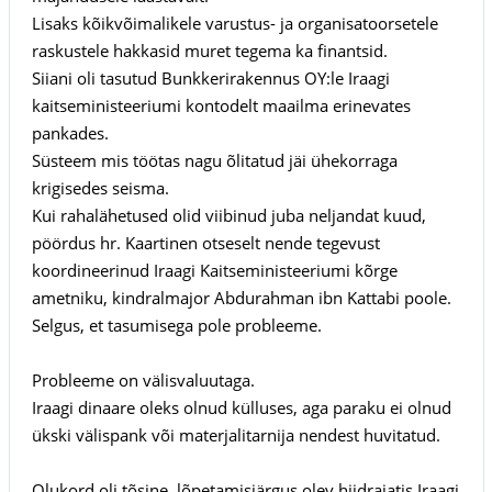
Lisaks kõikvõimalikele varustus- ja organisatoorsetele
raskustele hakkasid muret tegema ka finantsid.
Siiani oli tasutud Bunkkerirakennus OY:le Iraagi
kaitseministeeriumi kontodelt maailma erinevates
pankades.
Süsteem mis töötas nagu õlitatud jäi ühekorraga
krigisedes seisma.
Kui rahalähetused olid viibinud juba neljandat kuud,
pöördus hr. Kaartinen otseselt nende tegevust
koordineerinud Iraagi Kaitseministeeriumi kõrge
ametniku, kindralmajor Abdurahman ibn Kattabi poole.
Selgus, et tasumisega pole probleeme.
Probleeme on välisvaluutaga.
Iraagi dinaare oleks olnud külluses, aga paraku ei olnud
ükski välispank või materjalitarnija nendest huvitatud.
Olukord oli tõsine, lõpetamisjärgus olev hiidrajatis Iraagi