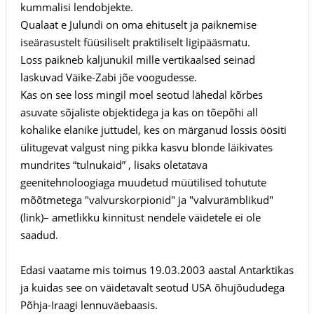
kummalisi lendobjekte.
Qualaat e Julundi on oma ehituselt ja paiknemise
iseärasustelt füüsiliselt praktiliselt ligipääsmatu.
Loss paikneb kaljunukil mille vertikaalsed seinad
laskuvad Väike-Zabi jõe voogudesse.
Kas on see loss mingil moel seotud lähedal kõrbes
asuvate sõjaliste objektidega ja kas on tõepõhi all
kohalike elanike juttudel, kes on märganud lossis öösiti
ülitugevat valgust ning pikka kasvu blonde läikivates
mundrites “tulnukaid” , lisaks oletatava
geenitehnoloogiaga muudetud müütilised tohutute
mõõtmetega "valvurskorpionid" ja "valvurämblikud"
(link)– ametlikku kinnitust nendele väidetele ei ole
saadud.
Edasi vaatame mis toimus 19.03.2003 aastal Antarktikas
ja kuidas see on väidetavalt seotud USA õhujõududega
Põhja-Iraagi lennuväebaasis.