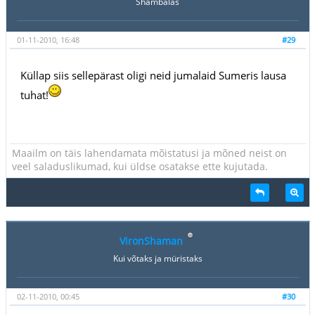
Shambalas
01-11-2010, 16:48
#29
Küllap siis sellepärast oligi neid jumalaid Sumeris lausa
tuhat!
Maailm on täis lahendamata mõistatusi ja mõned neist on
veel saladuslikumad, kui üldse osatakse ette kujutada.
VironShaman
Kui võtaks ja müristaks
02-11-2010, 00:45
#30