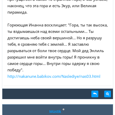
наконец, что эта гора и есть Экур, или Великая
пирамида.
Горюющая Инанна восклицает: "Гора, ты так высока,
ты вздымаешься над всеми остальными... Ты
достигаешь неба своей вершиной... Но я разрушу
тебя, я сровняю тебя с землей... Я заставлю
разрываться от боли твое сердце. Мой дед Энлиль
разрешил мне войти внутрь горы! Я проникну в
самое сердце горы... Внутри горы одержу я свою
победу".
http://nakanune.babikov.com/Naslediye/nas03.html
Müstik