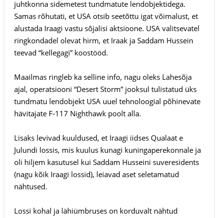
juhtkonna sidemetest tundmatute lendobjektidega.
Samas rõhutati, et USA otsib seetõttu igat võimalust, et
alustada Iraagi vastu sõjalisi aktsioone. USA valitsevatel
ringkondadel olevat hirm, et Iraak ja Saddam Hussein
teevad “kellegagi” koostööd.
Maailmas ringleb ka selline info, nagu oleks Lahesõja
ajal, operatsiooni “Desert Storm” jooksul tulistatud üks
tundmatu lendobjekt USA uuel tehnoloogial põhinevate
hävitajate F-117 Nighthawk poolt alla.
Lisaks levivad kuuldused, et Iraagi iidses Qualaat e
Julundi lossis, mis kuulus kunagi kuningaperekonnale ja
oli hiljem kasutusel kui Saddam Husseini suveresidents
(nagu kõik Iraagi lossid), leiavad aset seletamatud
nähtused.
Lossi kohal ja lähiümbruses on korduvalt nähtud