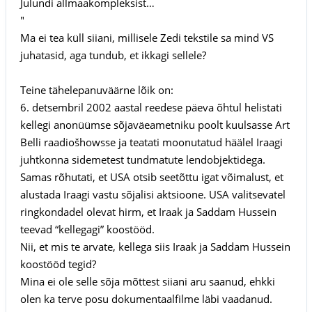
Julundi allmaakompleksist…
"
Ma ei tea küll siiani, millisele Zedi tekstile sa mind VS
juhatasid, aga tundub, et ikkagi sellele?
Teine tähelepanuväärne lõik on:
6. detsembril 2002 aastal reedese päeva õhtul helistati
kellegi anonüümse sõjaväeametniku poolt kuulsasse Art
Belli raadiošhowsse ja teatati moonutatud häälel Iraagi
juhtkonna sidemetest tundmatute lendobjektidega.
Samas rõhutati, et USA otsib seetõttu igat võimalust, et
alustada Iraagi vastu sõjalisi aktsioone. USA valitsevatel
ringkondadel olevat hirm, et Iraak ja Saddam Hussein
teevad “kellegagi” koostööd.
Nii, et mis te arvate, kellega siis Iraak ja Saddam Hussein
koostööd tegid?
Mina ei ole selle sõja mõttest siiani aru saanud, ehkki
olen ka terve posu dokumentaalfilme läbi vaadanud.