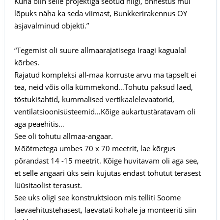
Kuna olin selle projektiga seotud niigi, õnnestus mul
lõpuks näha ka seda viimast, Bunkkerirakennus OY
äsjavalminud objekti.”
“Tegemist oli suure allmaarajatisega Iraagi kagualal
kõrbes.
Rajatud kompleksi all-maa korruste arvu ma täpselt ei
tea, neid võis olla kümmekond…Tohutu paksud laed,
tõstukišahtid, kummalised vertikaalelevaatorid,
ventilatsioonisüsteemid…Kõige aukartustäratavam oli
aga peaehitis…
See oli tohutu allmaa-angaar.
Mõõtmetega umbes 70 x 70 meetrit, lae kõrgus
põrandast 14 -15 meetrit. Kõige huvitavam oli aga see,
et selle angaari üks sein kujutas endast tohutut terasest
lüüsitaolist terasust.
See uks oligi see konstruktsioon mis telliti Soome
laevaehitustehasest, laevatati kohale ja monteeriti siin