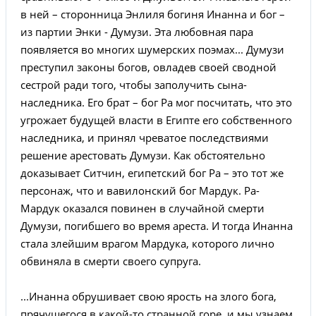
в ней – сторонница Энлиля богиня Инанна и бог –
из партии Энки - Думузи. Эта любовная пара
появляется во многих шумерских поэмах... Думузи
преступил законы богов, овладев своей сводной
сестрой ради того, чтобы заполучить сына-
наследника. Его брат – бог Ра мог посчитать, что это
угрожает будущей власти в Египте его собственного
наследника, и принял чреватое последствиями
решение арестовать Думузи. Как обстоятельно
доказывает Ситчин, египетский бог Ра – это тот же
персонаж, что и вавилонский бог Мардук. Ра-
Мардук оказался повинен в случайной смерти
Думузи, погибшего во время ареста. И тогда Инанна
стала злейшим врагом Мардука, которого лично
обвиняла в смерти своего супруга.
...Инанна обрушивает свою ярость на злого бога,
прячущегося в какой-то странной горе, и мы узнаем,