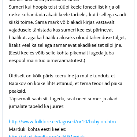
Sumeri kui hoopis teist tüüpi keele foneetilist kirja oli
raske kohandada akadi keele tarbeks, kuid sellega saadi
siiski toime. Sama märk võib akadi kirjas vastavalt
vajadusele tähistada kas sumeri keelest pärinevat
häälikut, aga ka hääliku aluseks olnud tähenduse tõlget,
lisaks veel ka sellega sarnanevat akadikeelset silpi jne.
(Eesti keeles võib selle kohta pikemalt lugeda juba
eespool mainitud aimeraamatutest.)
Üldiselt on kõik päris keeruline ja mulle tundub, et
Babikov on kõike lihtsustanud, et tema teooriad paika
peaksid.
Täpsemalt saab siit lugeda, seal need sumer ja akadi
jumalate tabelid ka juures:
http://www.folklore.ee/tagused/nr10/babylon.htm
Marduki kohta eesti keeles:
http://et.wikipedia.org/wiki/Marduk