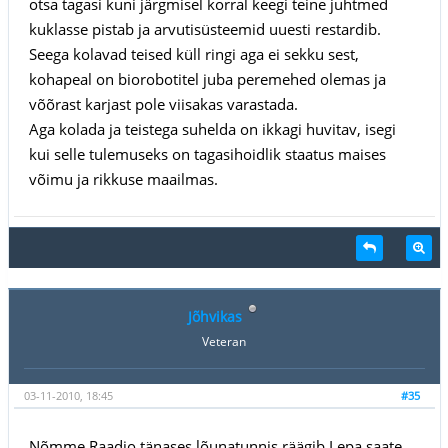
otsa tagasi kuni järgmisel korral keegi teine juhtmed
kuklasse pistab ja arvutisüsteemid uuesti restardib.
Seega kolavad teised küll ringi aga ei sekku sest,
kohapeal on biorobotitel juba peremehed olemas ja
võõrast karjast pole viisakas varastada.
Aga kolada ja teistega suhelda on ikkagi huvitav, isegi
kui selle tulemuseks on tagasihoidlik staatus maises
võimu ja rikkuse maailmas.
Jõhvikas
Veteran
03-11-2010, 18:45
#35
Nõmme Raadio tänases lõunatunnis räägib Lepa saate