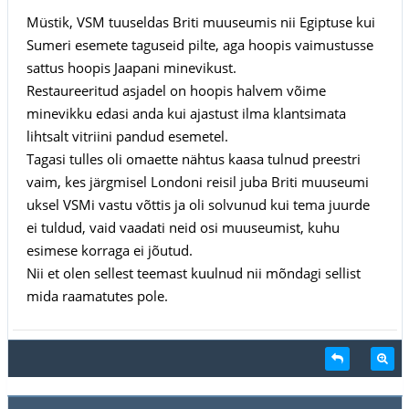
Müstik, VSM tuuseldas Briti muuseumis nii Egiptuse kui
Sumeri esemete taguseid pilte, aga hoopis vaimustusse
sattus hoopis Jaapani minevikust.
Restaureeritud asjadel on hoopis halvem võime
minevikku edasi anda kui ajastust ilma klantsimata
lihtsalt vitriini pandud esemetel.
Tagasi tulles oli omaette nähtus kaasa tulnud preestri
vaim, kes järgmisel Londoni reisil juba Briti muuseumi
uksel VSMi vastu võttis ja oli solvunud kui tema juurde
ei tuldud, vaid vaadati neid osi muuseumist, kuhu
esimese korraga ei jõutud.
Nii et olen sellest teemast kuulnud nii mõndagi sellist
mida raamatutes pole.