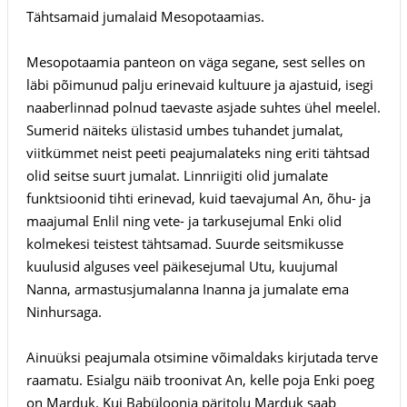
Tähtsamaid jumalaid Mesopotaamias.
Mesopotaamia panteon on väga segane, sest selles on
läbi põimunud palju erinevaid kultuure ja ajastuid, isegi
naaberlinnad polnud taevaste asjade suhtes ühel meelel.
Sumerid näiteks ülistasid umbes tuhandet jumalat,
viitkümmet neist peeti peajumalateks ning eriti tähtsad
olid seitse suurt jumalat. Linnriigiti olid jumalate
funktsioonid tihti erinevad, kuid taevajumal An, õhu- ja
maajumal Enlil ning vete- ja tarkusejumal Enki olid
kolmekesi teistest tähtsamad. Suurde seitsmikusse
kuulusid alguses veel päikesejumal Utu, kuujumal
Nanna, armastusjumalanna Inanna ja jumalate ema
Ninhursaga.
Ainuüksi peajumala otsimine võimaldaks kirjutada terve
raamatu. Esialgu näib troonivat An, kelle poja Enki poeg
on Marduk. Kui Babüloonia päritolu Marduk saab