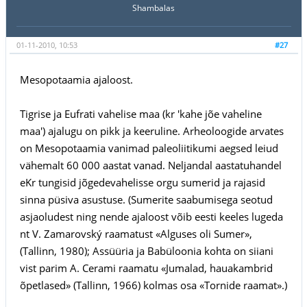
Shambalas
01-11-2010, 10:53
#27
Mesopotaamia ajaloost.
Tigrise ja Eufrati vahelise maa (kr 'kahe jõe vaheline
maa') ajalugu on pikk ja keeruline. Arheoloogide arvates
on Mesopotaamia vanimad paleoliitikumi aegsed leiud
vähemalt 60 000 aastat vanad. Neljandal aastatuhandel
eKr tungisid jõgedevahelisse orgu sumerid ja rajasid
sinna püsiva asustuse. (Sumerite saabumisega seotud
asjaoludest ning nende ajaloost võib eesti keeles lugeda
nt V. Zamarovský raamatust «Alguses oli Sumer»,
(Tallinn, 1980); Assüüria ja Babüloonia kohta on siiani
vist parim A. Cerami raamatu «Jumalad, hauakambrid
õpetlased» (Tallinn, 1966) kolmas osa «Tornide raamat».)