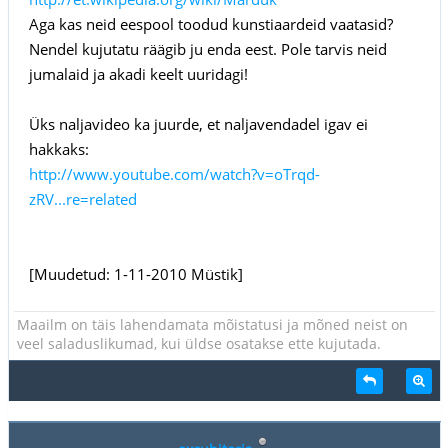
Aga kas neid eespool toodud kunstiaardeid vaatasid?
Nendel kujutatu räägib ju enda eest. Pole tarvis neid
jumalaid ja akadi keelt uuridagi!
Üks naljavideo ka juurde, et naljavendadel igav ei
hakkaks:
http://www.youtube.com/watch?v=oTrqd-
zRV...re=related
[Muudetud: 1-11-2010 Müstik]
Maailm on täis lahendamata mõistatusi ja mõned neist on
veel saladuslikumad, kui üldse osatakse ette kujutada.