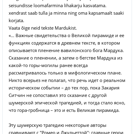
seisundisse loomafarmina lihakarju kasvatama.
xendrast saab tulla ja minna ning oma kapsamaalt saaki
korjata.
Vaata õige neid tekste Mardukist.
«… Важные свидетельства о Великой пирамиде и ее
функциях содержатся в древнем тексте, в котором
описывается пленение вавилонского бога Мардука.
Сказание о пленении, а затем о бегстве Мардука из
какой-то горы-могилы ранее всегда
рассматривалось только в мифологическом плане.
Никто всерьез не полагал, что речь идет о реальном
историческом событии – до тех пор, пока Закария
Ситчин не сопоставил это сказание с другой
шумерской эпической трагедией, и тогда стало ясно,
что гора-гробница – это и есть Великая пирамида.
Эту шумерскую трагедию некоторые авторы
сравнивают с "Ромео и Джульеттой": главные герои