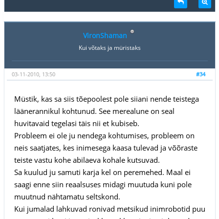
VironShaman
Kui võtaks ja müristaks
03-11-2010, 13:50
#34
Müstik, kas sa siis tõepoolest pole siiani nende teistega
läänerannikul kohtunud. See merealune on seal
huvitavaid tegelasi täis nii et kubiseb.
Probleem ei ole ju nendega kohtumises, probleem on
neis saatjates, kes inimesega kaasa tulevad ja võõraste
teiste vastu kohe abilaeva kohale kutsuvad.
Sa kuulud ju samuti karja kel on peremehed. Maal ei
saagi enne siin reaalsuses midagi muutuda kuni pole
muutnud nähtamatu seltskond.
Kui jumalad lahkuvad ronivad metsikud inimrobotid puu