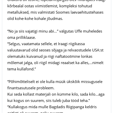
kõrbealal ootas viimistlemist, kompleksi tohutud
metalluksed, mis valmistati Soomes laevaehitustehases
olid kohe-kohe kohale jõudmas.
“No ja siis vajatigi minu abi…” välgutas Uffe muheledes
oma prilliklaase.
“Selgus, vaatamata sellele, et Iraagi riigikassa
valuutavarud olid seoses sõjaga ja relvaostudele USA:st
olematuks kuivanud ja riigi naftatootmine lonkas
mõlemat jalga, oli riigil midagi reaalset ka alles,…nimelt
tema kullafond.”
“Põhimõtteliselt ei ole kulla müük ükskõik missugusele
finantsasutusele probleem.
Kui seda kollast materjali on kümme kilo, sada kilo…aga
kui kogus on suurem, siis tuleb juba tööd teha.”
“Kullakogus mida mulle Bagdadis Riigipanga keldris
esitleti oli suurem, palju suurem…