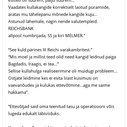
Vaadates kullakangide korrektselt laotud püramiide,
äratas mu tähelepanu mõnede kangide kuju…
Astunud lähemale, nägin nende valutempleid:
REICHSBANK
allpool numbrijada, SS ja kiri MELMER.”
“See kuld pärines III Reichi varakambritest.”
“Mis moel ja millist teed olid need kangid leidnud paiga
Bagdadis, Iraagis, ei tea…”
Sellise kullahulga realiseerimine oli muidugi probleem…
Ostjate leidmine kes ei esita liiast küsimusi on
vaevanõudev ja kulukas ettevõtmine…aga me saime
hakkama”.
“Ettevõtjad said oma teenitud tasu ja operatsiooni võis
lugeda edukalt läbiviiduks.