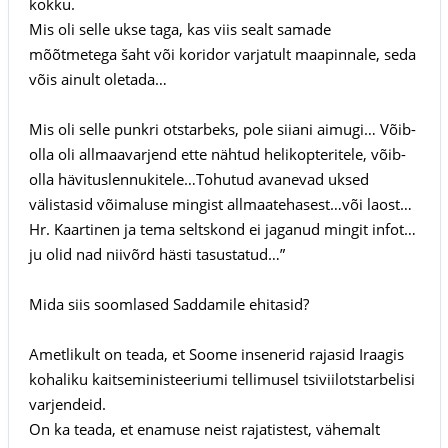
kokku.
Mis oli selle ukse taga, kas viis sealt samade
mõõtmetega šaht või koridor varjatult maapinnale, seda
võis ainult oletada…
Mis oli selle punkri otstarbeks, pole siiani aimugi… Võib-
olla oli allmaavarjend ette nähtud helikopteritele, võib-
olla hävituslennukitele…Tohutud avanevad uksed
välistasid võimaluse mingist allmaatehasest…või laost…
Hr. Kaartinen ja tema seltskond ei jaganud mingit infot…
ju olid nad niivõrd hästi tasustatud…”
Mida siis soomlased Saddamile ehitasid?
Ametlikult on teada, et Soome insenerid rajasid Iraagis
kohaliku kaitseministeeriumi tellimusel tsiviilotstarbelisi
varjendeid.
On ka teada, et enamuse neist rajatistest, vähemalt