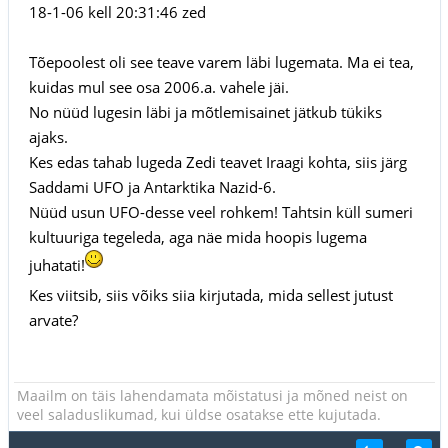
18-1-06 kell 20:31:46 zed
Tõepoolest oli see teave varem läbi lugemata. Ma ei tea,
kuidas mul see osa 2006.a. vahele jäi.
No nüüd lugesin läbi ja mõtlemisainet jätkub tükiks
ajaks.
Kes edas tahab lugeda Zedi teavet Iraagi kohta, siis järg
Saddami UFO ja Antarktika Nazid-6.
Nüüd usun UFO-desse veel rohkem! Tahtsin küll sumeri
kultuuriga tegeleda, aga näe mida hoopis lugema
juhatati!
Kes viitsib, siis võiks siia kirjutada, mida sellest jutust
arvate?
Maailm on täis lahendamata mõistatusi ja mõned neist on
veel saladuslikumad, kui üldse osatakse ette kujutada.