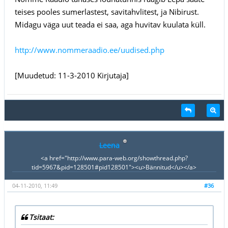
teises pooles sumerlastest, savitahvlitest, ja Nibirust.
Midagu väga uut teada ei saa, aga huvitav kuulata küll.
http://www.nommeraadio.ee/uudised.php
[Muudetud: 11-3-2010 Kirjutaja]
Leena
<a href="http://www.para-web.org/showthread.php?
tid=5967&pid=128501#pid128501"><u>Bännitud</u></a>
04-11-2010, 11:49
#36
Tsitaat: