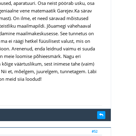
mused, aparatuuri. Osa neist pöörab usku, osa
 geniaalne vene matemaatik Garejev.Ka särav
emast). On ilme, et need säravad mõistused
/ateistliku maailmapildi. Jõuamegi vähehaaval
endamine maailmakeskusesse. See tunnetus on
ma ei räägi hetkel füüsilisest valust, mis on
usioon. Arenenud, enda leidnud vaimu ei suuda
on meie loomise põhieesmärk. Nagu eri
kõige väärtuslikum, sest inimese tahe (vaim)
. Nii et, mõelgem, juurelgem, tunnetagem. Läbi
on meid siia loodud!
#52