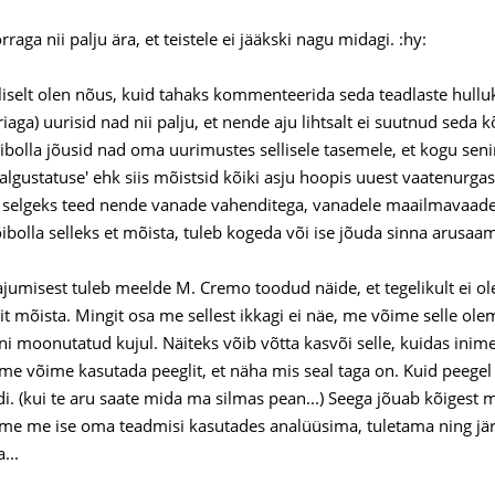
rraga nii palju ära, et teistele ei jääkski nagu midagi. :hy:
iselt olen nõus, kuid tahaks kommenteerida seda teadlaste hulluks
iaga) uurisid nad nii palju, et nende aju lihtsalt ei suutnud seda
ibolla jõusid nad oma uurimustes sellisele tasemele, et kogu sen
valgustatuse' ehk siis mõistsid kõiki asju hoopis uuest vaatenurga
selgeks teed nende vanade vahenditega, vanadele maailmavaadetel
ibolla selleks et mõista, tuleb kogeda või ise jõuda sinna arusaami
jumisest tuleb meelde M. Cremo toodud näide, et tegelikult ei o
t mõista. Mingit osa me sellest ikkagi ei näe, me võime selle ole
ni moonutatud kujul. Näiteks võib võtta kasvõi selle, kuidas inim
 me võime kasutada peeglit, et näha mis seal taga on. Kuid peegel
di. (kui te aru saate mida ma silmas pean...) Seega jõuab kõigest 
ame me ise oma teadmisi kasutades analüüsima, tuletama ning järel
...