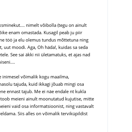
minekut.... nimelt võibolla (tegu on ainult
 kõike enam omastada. Kusagil peab ju piir
ine töö ja elu olemus tundus mõttetuna ning
st, uut moodi. Aga, Oh häda!, kuidas sa seda
e. See sai äkki nii ületamatuks, et ajas nad
seni....
le inimesel võimalik kogu maailma,
masolu tajuda, kuid ikkagi jõuab mingi osa
ene ennast tajub. Me ei näe endale nt kukla
 toob meieni ainult moonutatud kujutise, mitte
meieni vaid osa informatsioonist, ning vastavalt
dama. Siis alles on võimalik terviküpildist