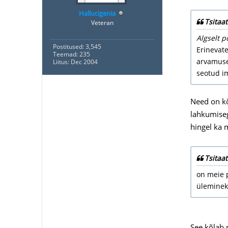
Hallucigenia
Tsitaat
Veteran
Algselt p
Postitused: 3,545
Erinevat
Teemad: 235
arvamused
Liitus: Dec 2004
seotud i
Need on kõ
lahkumiseg
hingel ka 
Tsitaat
on meie 
üleminek
See kõlab 