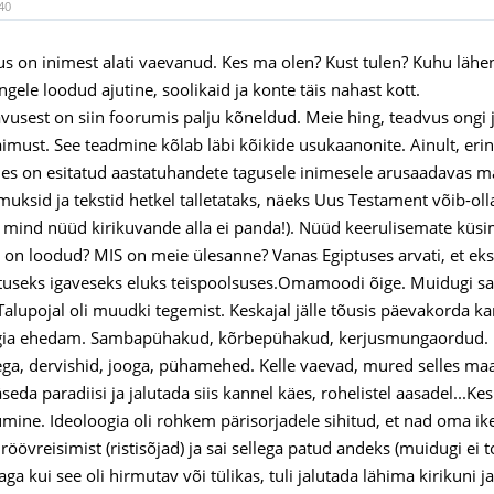
40
s on inimest alati vaevanud. Kes ma olen? Kust tulen? Kuhu lähen
gele loodud ajutine, soolikaid ja konte täis nahast kott.
ävusest on siin foorumis palju kõneldud. Meie hing, teadvus ongi
must. See teadmine kõlab läbi kõikide usukaanonite. Ainult, erin
es on esitatud aastatuhandete tagusele inimesele arusaadavas m
uksid ja tekstid hetkel talletataks, näeks Uus Testament võib-olla
t mind nüüd kirikuvande alla ei panda!). Nüüd keerulisemate küs
on loodud? MIS on meie ülesanne? Vanas Egiptuses arvati, et eksis
tuseks igaveseks eluks teispoolsuses.Omamoodi õige. Muidugi sai
 Talupojal oli muudki tegemist. Keskajal jälle tõusis päevakorda k
ogia ehedam. Sambapühakud, kõrbepühakud, kerjusmungaordud. Le
a, dervishid, jooga, pühamehed. Kelle vaevad, mured selles maail
seda paradiisi ja jalutada siis kannel käes, rohelistel aasadel...K
mine. Ideoloogia oli rohkem pärisorjadele sihitud, et nad oma ik
röövreisimist (ristisõjad) ja sai sellega patud andeks (muidugi ei
ga kui see oli hirmutav või tülikas, tuli jalutada lähima kirikuni ja