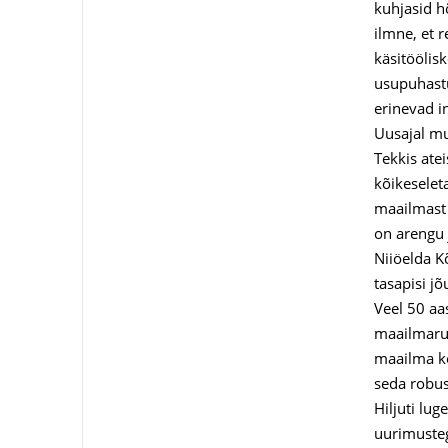
kuhjasid h
ilmne, et 
käsitöölisk
usupuhastu
erinevad in
Uusajal mu
Tekkis ate
kõikeselet
maailmast 
on arengu 
Niiöelda K
tasapisi j
Veel 50 aa
maailmaruu
maailma k
seda robus
Hiljuti lu
uurimusteg