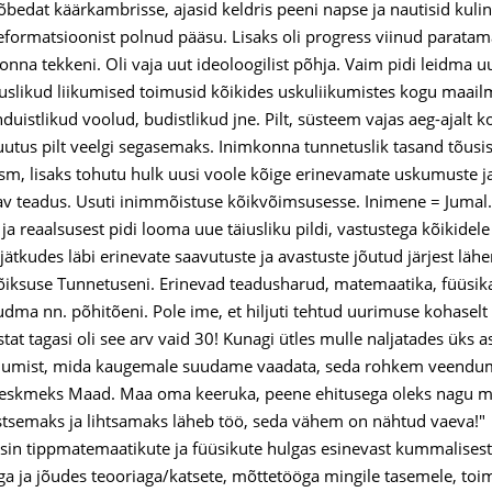
õbedat käärkambrisse, ajasid keldris peeni napse ja nautisid kulin
reformatsioonist polnud pääsu. Lisaks oli progress viinud parata
onna tekkeni. Oli vaja uut ideoloogilist põhja. Vaim pidi leidma uu
slikud liikumised toimusid kõikides uskuliikumistes kogu maai
duistlikud voolud, budistlikud jne. Pilt, süsteem vajas aeg-ajalt k
utus pilt veelgi segasemaks. Inimkonna tunnetuslik tasand tõusi
ism, lisaks tohutu hulk uusi voole kõige erinevamate uskumuste ja
av teadus. Usuti inimmõistuse kõikvõimsusesse. Inimene = Jumal.
ja reaalsusest pidi looma uue täiusliku pildi, vastustega kõikidel
jätkudes läbi erinevate saavutuste ja avastuste jõutud järjest läh
õiksuse Tunnetuseni. Erinevad teadusharud, matemaatika, füüsik
õudma nn. põhitõeni. Pole ime, et hiljuti tehtud uurimuse kohasel
stat tagasi oli see arv vaid 30! Kunagi ütles mulle naljatades ü
mist, mida kaugemale suudame vaadata, seda rohkem veendume, 
eskmeks Maad. Maa oma keeruka, peene ehitusega oleks nagu m
tsemaks ja lihtsamaks läheb töö, seda vähem on nähtud vaeva!"
gesin tippmatemaatikute ja füüsikute hulgas esinevast kummalise
a ja jõudes teooriaga/katsete, mõttetööga mingile tasemele, to