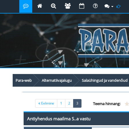
Para-web
Alternatiivajalugu
Salaühingud ja vandenõud
(current)
Eelmine
1
2
3
Teema hinnang:
Antiyhendus maailma S..a vastu