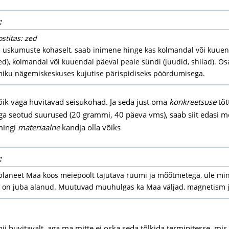
:
ostitas: zed
e uskumuste kohaselt, saab inimene hinge kas kolmandal või kuuen
), kolmandal või kuuendal päeval peale sündi (juudid, shiiad). Os
miku nägemiskeskuses kujutise pärispidiseks pöördumisega.
ik väga huvitavad seisukohad. Ja seda just oma
konkreetsuse
tõt
a seotud suurused (20 grammi, 40 päeva vms), saab siit edasi mõ
mingi
materiaalne
kandja olla võiks
:
planeet Maa koos meiepoolt tajutava ruumi ja mõõtmetega, üle min
 on juba alanud. Muutuvad muuhulgas ka Maa väljad, magnetism 
nii huvitavalt, aga ma mitte ei oska seda tõlkida terminitesse, mis