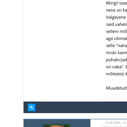
Mingil tas
neist on k
Valgevene 
said vahet
selleni mi
aga võimali
selle "nah
miski kann
pühakirjad
on vaba". 
mõttetöö k
Muudetud: 
24-08-2005, 13: