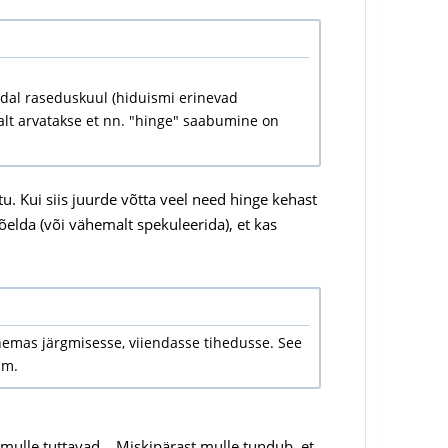
dal raseduskuul (hiduismi erinevad
alt arvatakse et nn. "hinge" saabumine on
tu. Kui siis juurde võtta veel need hinge kehast
elda (või vähemalt spekuleerida), et kas
emas järgmisesse, viiendasse tihedusse. See
jm.
 mulle tuttavad ...Miskipärast mulle tundub, et