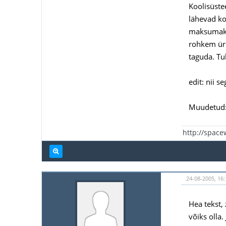
Koolisüste
lähevad ko
maksumaksj
rohkem üri
taguda. Tu
edit: nii se
Muudetud: 
http://spac
24-08-2005, 16:
Hea tekst,
võiks olla