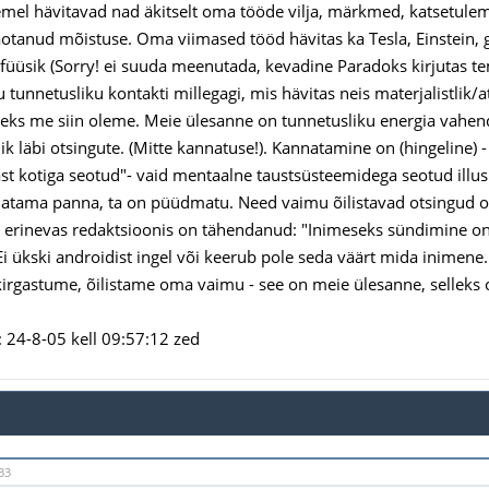
emel hävitavad nad äkitselt oma tööde vilja, märkmed, katsetule
aotanud mõistuse. Oma viimased tööd hävitas ka Tesla, Einstein,
füüsik (Sorry! ei suuda meenutada, kevadine Paradoks kirjutas t
u tunnetusliku kontakti millegagi, mis hävitas neis materjalistlik
lleks me siin oleme. Meie ülesanne on tunnetusliku energia vah
k läbi otsingute. (Mitte kannatuse!). Kannatamine on (hingeline) - 
ast kotiga seotud"- vaid mentaalne taustsüsteemidega seotud ill
atama panna, ta on püüdmatu. Need vaimu õilistavad otsingud 
 erinevas redaktsioonis on tähendanud: "Inimeseks sündimine on 
Ei ükski androidist ingel või keerub pole seda väärt mida inimene
irgastume, õilistame oma vaimu - see on meie ülesanne, selleks 
24-8-05 kell 09:57:12 zed
33