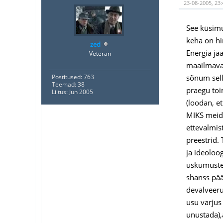
23-08-2005, 23:
See küsimu
keha on hin
zed
Energia jä
Veteran
maailmavai
sõnum sell
Postitused: 763
Teemad: 38
praegu toim
Liitus: Jun 2005
(loodan, e
MIKS meid 
ettevalmis
preestrid.
ja ideolo
uskumusteg
shanss pää
devalveeru
usu varjus 
unustada),a