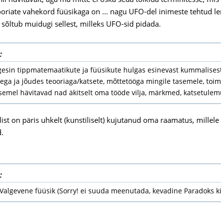
eooriate vahekord füüsikaga on ... nagu UFO-del inimeste tehtud le
 sõltub muidugi sellest, milleks UFO-sid pidada.
:
lugesin tippmatemaatikute ja füüsikute hulgas esinevast kummalis
ega ja jõudes teooriaga/katsete, mõttetööga mingile tasemele, to
semel hävitavad nad äkitselt oma tööde vilja, märkmed, katsetulem
ist on päris uhkelt (kunstiliselt) kujutanud oma raamatus, millele 
d.
:
Valgevene füüsik (Sorry! ei suuda meenutada, kevadine Paradoks ki