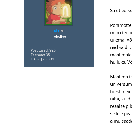
Sa ütled ko
Põhimõttel
elis
minu teoor
roheline
tulema. Võ
nad said '
Postitused: 926
maailmale 
Teemad: 35
Liitus: Jul 2004
hulluks. Võ
Maailma ta
universumi
tõest meie
taha, kuid
reaalse pil
sellele pe
aimu saada