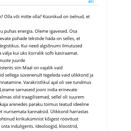
#51
? Olla või mitte olla? Küünikud on öelnud, et
 ju puhas energia. Oleme igavesed. Osa
evate pühade tekstide häda on selles, et
ärgistikus. Kui need algsõnumi ilmutused
 välja kui üks korralik softi käsiraamat.
imuste juurde
tents siin Maal on vajalik vaid
d sellega süvenenult tegeleda vaid ülikkond ja
annatamine. Varakristlikul ajal oli see tundmus
iame sarnaseid jooni india erinevate
mas olid traagilisemad, sellel oli suurem
eskaja arenedes paraku toimus teatud ideeline
et nurisemata kannaksid. Ülikkond harrastas
 tohtinud kirikukümnist kõigest röövitust
 osta induligents. Ideoloogid, kloostrid,