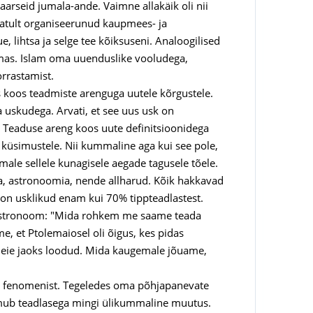
aarseid jumala-ande. Vaimne allakäik oli nii
matult organiseerunud kaupmees- ja
e, lihtsa ja selge tee kõiksuseni. Analoogilised
lmas. Islam oma uuenduslike vooludega,
orrastamist.
s koos teadmiste arenguga uutele kõrgustele.
 uskudega. Arvati, et see uus usk on
 Teaduse areng koos uute definitsioonidega
e küsimustele. Nii kummaline aga kui see pole,
emale sellele kunagisele aegade tagusele tõele.
a, astronoomia, nende allharud. Kõik hakkavad
t on usklikud enam kui 70% tippteadlastest.
ks astronoom: "Mida rohkem me saame teada
et Ptolemaiosel oli õigus, kes pidas
eie jaoks loodud. Mida kaugemale jõuame,
st fenomenist. Tegeledes oma põhjapanevate
imub teadlasega mingi ülikummaline muutus.