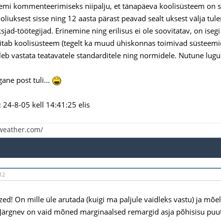
emi kommenteerimiseks niipalju, et tänapäeva koolisüsteem on se
oliuksest sisse ning 12 aasta pärast peavad sealt uksest välja tu
ad-töötegijad. Erinemine ning erilisus ei ole soovitatav, on isegi 
tab koolisüsteem (tegelt ka muud ühiskonnas toimivad süsteemid) 
leb vastata teatavatele standarditele ning normidele. Nutune lugu
gane post tuli...
24-8-05 kell 14:41:25 elis
eweather.com/
12
 zed! On mille üle arutada (kuigi ma paljule vaidleks vastu) ja mõ
. Järgnev on vaid mõned marginaalsed remargid asja põhisisu pu