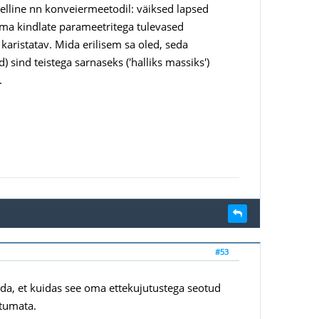
lline nn konveiermeetodil: väiksed lapsed
lema kindlate parameetritega tulevased
karistatav. Mida erilisem sa oled, seda
sind teistega sarnaseks ('halliks massiks')
.
#53
elda, et kuidas see oma ettekujutustega seotud
utumata.