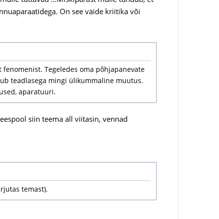
nnuaparaatidega. On see väide kriitika või
est fenomenist. Tegeledes oma põhjapanevate
imub teadlasega mingi ülikummaline muutus.
used, aparatuuri.
eespool siin teema all viitasin, vennad
rjutas temast).