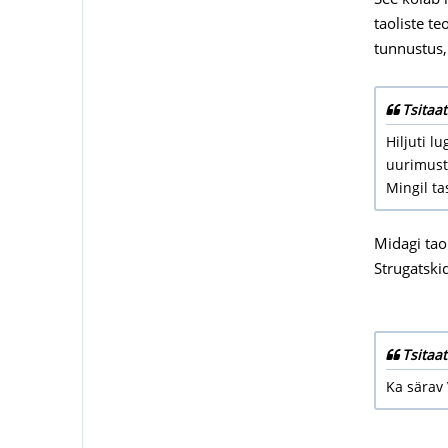
taoliste t
tunnustus,
Tsitaat
Hiljuti 
uurimust
Mingil ta
Midagi taol
Strugatski
Tsitaat
Ka särav 