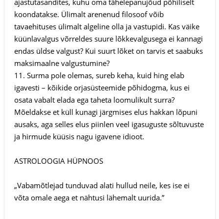
ajastutasandites, kuhu oma tähelepanujõud põhiliselt
koondatakse. Ülimalt arenenud filosoof võib
tavaehituses ülimalt algeline olla ja vastupidi. Kas väike
küünlavalgus võrreldes suure lõkkevalgusega ei kannagi
endas üldse valgust? Kui suurt lõket on tarvis et saabuks
maksimaalne valgustumine?
11. Surma pole olemas, sureb keha, kuid hing elab
igavesti – kõikide orjasüsteemide põhidogma, kus ei
osata vabalt elada ega taheta loomulikult surra?
Mõeldakse et küll kunagi järgmises elus hakkan lõpuni
ausaks, aga selles elus piinlen veel igasuguste sõltuvuste
ja hirmude küüsis nagu igavene idioot.
ASTROLOOGIA HÜPNOOS
„Vabamõtlejad tunduvad alati hullud neile, kes ise ei
võta omale aega et nähtusi lähemalt uurida.”