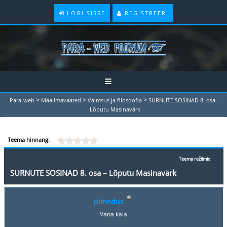
LOGI SISSE
REGISTREERI
>
>
>
Para-web
Maailmavaated
Vaimsus ja filosoofia
SURNUTE SOSINAD 8. osa –
Lõputu Masinavärk
Teema hinnang:
Teema režiimid
SURNUTE SOSINAD 8. osa – Lõputu Masinavärk
pimedus
Vana kala