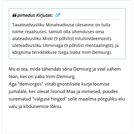
pimedus Kirjutas:
Tavateadvusliku Minateadvuse ülesanne on tulla
toime reaalsuses, samuti olla ühenduses oma
alateadvusliku Miski (9 põhilist intuitiivdeemonit),
ületeadvusliku Üliminaga (9 põhilist mentaalinglit), ja
kõrgeima terviklikkuse Isega (vaba Inim-Demiurg).
Ma ei tea, mida tähendab sõna Demiurg ja veel vähem
tean, kes on vaba Inim-Demiurg.
Aga "demiorgos" viitab gnostilisele kurja loomise
jumalale, kes olevat loonud Maa ja inimesed, püüdes
surematud "valguse hinged" selle maailma põrguliku elu
valu ja kõdunemise lõksu.