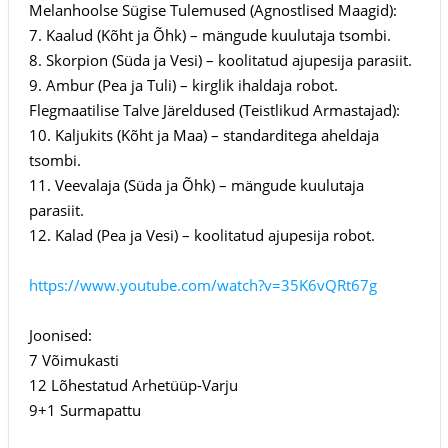
Melanhoolse Sügise Tulemused (Agnostlised Maagid):
7. Kaalud (Kõht ja Õhk) – mängude kuulutaja tsombi.
8. Skorpion (Süda ja Vesi) – koolitatud ajupesija parasiit.
9. Ambur (Pea ja Tuli) – kirglik ihaldaja robot.
Flegmaatilise Talve Järeldused (Teistlikud Armastajad):
10. Kaljukits (Kõht ja Maa) – standarditega aheldaja
tsombi.
11. Veevalaja (Süda ja Õhk) – mängude kuulutaja
parasiit.
12. Kalad (Pea ja Vesi) – koolitatud ajupesija robot.
https://www.youtube.com/watch?v=35K6vQRt67g
Joonised:
7 Võimukasti
12 Lõhestatud Arhetüüp-Varju
9+1 Surmapattu