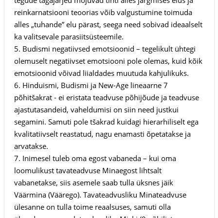
reinkarnatsiooni teoorias võib valgustumine toimuda
alles „tuhande” elu pärast, seega need sobivad ideaalselt
ka valitsevale parasiitsüsteemile.
5. Budismi negatiivsed emotsioonid – tegelikult ühtegi
olemuselt negatiivset emotsiooni pole olemas, kuid kõik
emotsioonid võivad liialdades muutuda kahjulikuks.
6. Hinduismi, Budismi ja New-Age lineaarne 7
põhitšakrat - ei eristata teadvuse põhijõude ja teadvuse
ajastutasandeid, vaheldumisi on siin need justkui
segamini. Samuti pole tšakrad kuidagi hierarhiliselt ega
kvalitatiivselt reastatud, nagu enamasti õpetatakse ja
arvatakse.
7. Inimesel tuleb oma egost vabaneda – kui oma
loomulikust tavateadvuse Minaegost lihtsalt
vabanetakse, siis asemele saab tulla üksnes jäik
Väärmina (Väärego). Tavateadvusliku Minateadvuse
ülesanne on tulla toime reaalsuses, samuti olla