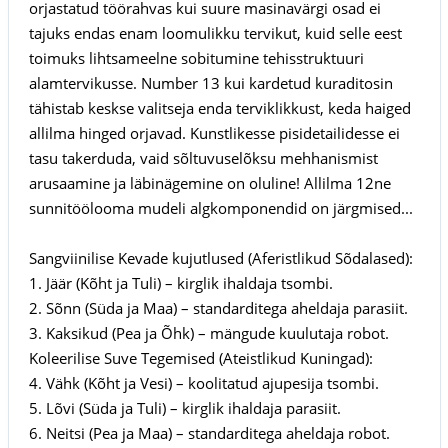
orjastatud töörahvas kui suure masinavärgi osad ei
tajuks endas enam loomulikku tervikut, kuid selle eest
toimuks lihtsameelne sobitumine tehisstruktuuri
alamtervikusse. Number 13 kui kardetud kuraditosin
tähistab keskse valitseja enda terviklikkust, keda haiged
allilma hinged orjavad. Kunstlikesse pisidetailidesse ei
tasu takerduda, vaid sõltuvuselõksu mehhanismist
arusaamine ja läbinägemine on oluline! Allilma 12ne
sunnitöölooma mudeli algkomponendid on järgmised...
Sangviinilise Kevade kujutlused (Aferistlikud Sõdalased):
1. Jäär (Kõht ja Tuli) – kirglik ihaldaja tsombi.
2. Sõnn (Süda ja Maa) – standarditega aheldaja parasiit.
3. Kaksikud (Pea ja Õhk) – mängude kuulutaja robot.
Koleerilise Suve Tegemised (Ateistlikud Kuningad):
4. Vähk (Kõht ja Vesi) – koolitatud ajupesija tsombi.
5. Lõvi (Süda ja Tuli) – kirglik ihaldaja parasiit.
6. Neitsi (Pea ja Maa) – standarditega aheldaja robot.