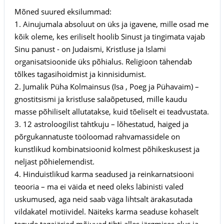
Mõned suured eksilummad:
1. Ainujumala absoluut on üks ja igavene, mille osad me
kõik oleme, kes eriliselt hoolib Sinust ja tingimata vajab
Sinu panust - on Judaismi, Kristluse ja Islami
organisatsioonide üks põhialus. Religioon tähendab
tõlkes tagasihoidmist ja kinnisidumist.
2. Jumalik Püha Kolmainsus (Isa , Poeg ja Pühavaim) –
gnostitsismi ja kristluse salaõpetused, mille kaudu
masse põhiliselt allutatakse, kuid tõeliselt ei teadvustata.
3. 12 astroloogilist tähtkuju – lõhestatud, haiged ja
põrgukannatuste tööloomad rahvamassidele on
kunstlikud kombinatsioonid kolmest põhikeskusest ja
neljast põhielemendist.
4. Hinduistlikud karma seadused ja reinkarnatsiooni
teooria – ma ei väida et need oleks läbinisti valed
uskumused, aga neid saab väga lihtsalt ärakasutada
vildakatel motiividel. Näiteks karma seaduse kohaselt
tegude tagajärjed mõjuvad tihti alles järgmises elus ja