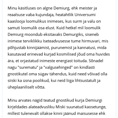
Minu käsitluses on algne Demiurg, ehk meister ja
reaalsuse vaba kujundaja, heatahtlik Universumi
kaaslooja loomulikus inimeses, kus surm ja valu on
samuti loomulik osa elust. Kuid hetkel mil loomulik
Demiurg moondub eksitavaks Demurgiks, siseneb
inimese terviklikku Iseteadvusesse tume hirmuvari, mis
põhjustab kinnijäämist, purunemist ja kannatusi, mida
kasutavad erinevad kurjad kosmilised jõud oma huvides
ära, et orjastatud inimeste energiast toituda. Sõnadel
nagu "surematu" ja "valgusehinged" on kindlasti
gnostikutel oma sügav tähendus, kuid need võivad olla
siiski ka üsna poolikud, kui neid liiga lihtsustatult ja
üheplaaniliselt võtta.
Minu arvates nägid teatud gnostikud kurja Demiurgi
kirjeldades alateadvusliku Miski suunatud kaosetunge,
millest tulenevalt ollakse kinni jäänud maisusesse ehk