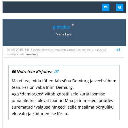
pimedus
Vana kala
07-05-2018, 14:15
#3
(Seda postitust muudeti viimati: 07-05-2018, 14:20 ja
muutjaks oli
pimedus
.)
Nofretete Kirjutas:
Ma ei tea, mida tähendab sõna Demiurg ja veel vähem
tean, kes on vaba Inim-Demiurg.
Aga "demiorgos" viitab gnostilisele kurja loomise
jumalale, kes olevat loonud Maa ja inimesed, püüdes
surematud "valguse hinged" selle maailma põrguliku
elu valu ja kõdunemise lõksu.