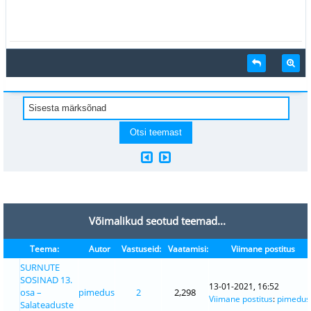
Võimalikud seotud teemad...
Teema:
Autor
Vastuseid:
Vaatamisi:
Viimane postitus
SURNUTE
SOSINAD 13.
13-01-2021, 16:52
osa –
pimedus
2
2,298
Viimane postitus
:
pimedus
Salateaduste