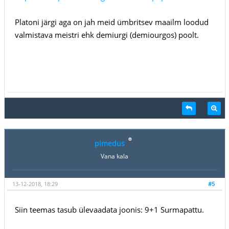
Platoni järgi aga on jah meid ümbritsev maailm loodud
valmistava meistri ehk demiurgi (demiourgos) poolt.
pimedus
Vana kala
13-12-2018, 18:29
#5
Siin teemas tasub ülevaadata joonis: 9+1 Surmapattu.