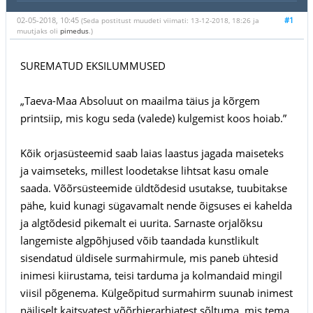
02-05-2018, 10:45
#1
(Seda postitust muudeti viimati: 13-12-2018, 18:26 ja
muutjaks oli
pimedus
.)
SUREMATUD EKSILUMMUSED
„Taeva-Maa Absoluut on maailma täius ja kõrgem
printsiip, mis kogu seda (valede) kulgemist koos hoiab.”
Kõik orjasüsteemid saab laias laastus jagada maiseteks
ja vaimseteks, millest loodetakse lihtsat kasu omale
saada. Võõrsüsteemide üldtõdesid usutakse, tuubitakse
pähe, kuid kunagi sügavamalt nende õigsuses ei kahelda
ja algtõdesid pikemalt ei uurita. Sarnaste orjalõksu
langemiste algpõhjused võib taandada kunstlikult
sisendatud üldisele surmahirmule, mis paneb ühtesid
inimesi kiirustama, teisi tarduma ja kolmandaid mingil
viisil põgenema. Külgeõpitud surmahirm suunab inimest
näiliselt kaitsvatest võõrhierarhiatest sõltuma, mis tema