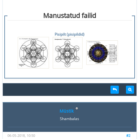
Manustatud failid
Pisipilt (pisipildid)
Müstik
Shambalas
06-05-2018, 10:50
#2