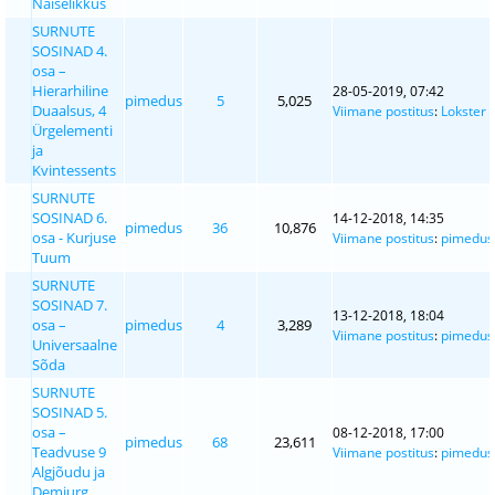
Naiselikkus
SURNUTE
SOSINAD 4.
osa –
Hierarhiline
28-05-2019, 07:42
pimedus
5
5,025
Duaalsus, 4
Viimane postitus
:
Lokster
Ürgelementi
ja
Kvintessents
SURNUTE
SOSINAD 6.
14-12-2018, 14:35
pimedus
36
10,876
osa - Kurjuse
Viimane postitus
:
pimedus
Tuum
SURNUTE
SOSINAD 7.
13-12-2018, 18:04
osa –
pimedus
4
3,289
Viimane postitus
:
pimedus
Universaalne
Sõda
SURNUTE
SOSINAD 5.
osa –
08-12-2018, 17:00
pimedus
68
23,611
Teadvuse 9
Viimane postitus
:
pimedus
Algjõudu ja
Demiurg