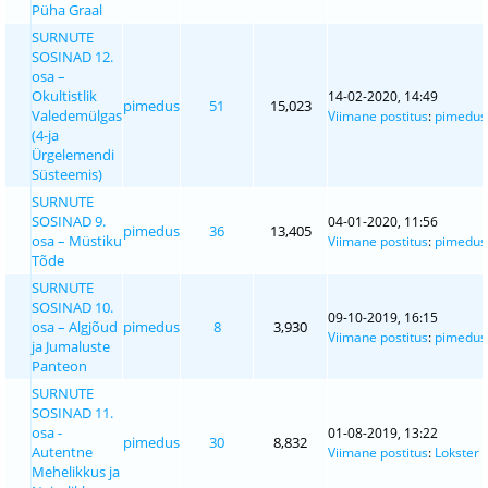
Püha Graal
SURNUTE
SOSINAD 12.
osa –
Okultistlik
14-02-2020, 14:49
pimedus
51
15,023
Valedemülgas
Viimane postitus
:
pimedus
(4-ja
Ürgelemendi
Süsteemis)
SURNUTE
SOSINAD 9.
04-01-2020, 11:56
pimedus
36
13,405
osa – Müstiku
Viimane postitus
:
pimedus
Tõde
SURNUTE
SOSINAD 10.
09-10-2019, 16:15
osa – Algjõud
pimedus
8
3,930
Viimane postitus
:
pimedus
ja Jumaluste
Panteon
SURNUTE
SOSINAD 11.
osa -
01-08-2019, 13:22
pimedus
30
8,832
Autentne
Viimane postitus
:
Lokster
Mehelikkus ja