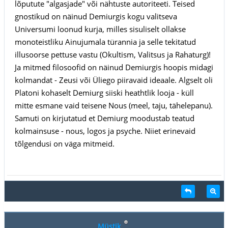
lõputute "algasjade" või nähtuste autoriteeti. Teised
gnostikud on näinud Demiurgis kogu valitseva
Universumi loonud kurja, milles sisuliselt ollakse
monoteistliku Ainujumala türannia ja selle tekitatud
illusoorse pettuse vastu (Okultism, Valitsus ja Rahaturg)!
Ja mitmed filosoofid on näinud Demiurgis hoopis midagi
kolmandat - Zeusi või Üliego piiravaid ideaale. Algselt oli
Platoni kohaselt Demiurg siiski heathtlik looja - küll
mitte esmane vaid teisene Nous (meel, taju, tähelepanu).
Samuti on kirjutatud et Demiurg moodustab teatud
kolmainsuse - nous, logos ja psyche. Niiet erinevaid
tõlgendusi on väga mitmeid.
Müstik