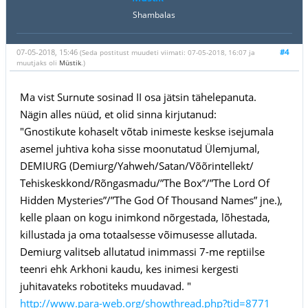
Shambalas
07-05-2018, 15:46
#4
(Seda postitust muudeti viimati: 07-05-2018, 16:07 ja
muutjaks oli
Müstik
.)
Ma vist Surnute sosinad II osa jätsin tähelepanuta.
Nägin alles nüüd, et olid sinna kirjutanud:
"Gnostikute kohaselt võtab inimeste keskse isejumala
asemel juhtiva koha sisse moonutatud Ülemjumal,
DEMIURG (Demiurg/Yahweh/Satan/Võõrintellekt/
Tehiskeskkond/Rõngasmadu/”The Box”/”The Lord Of
Hidden Mysteries”/”The God Of Thousand Names” jne.),
kelle plaan on kogu inimkond nõrgestada, lõhestada,
killustada ja oma totaalsesse võimusesse allutada.
Demiurg valitseb allutatud inimmassi 7-me reptiilse
teenri ehk Arkhoni kaudu, kes inimesi kergesti
juhitavateks robotiteks muudavad. "
http://www.para-web.org/showthread.php?tid=8771