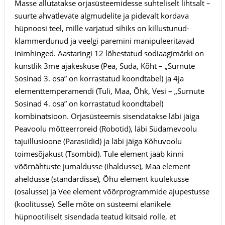
Masse allutatakse orjasüsteemidesse suhteliselt lihtsalt –
suurte ahvatlevate algmudelite ja pidevalt kordava
hüpnoosi teel, mille varjatud sihiks on killustunud-
klammerdunud ja veelgi paremini manipuleeritavad
inimhinged. Aastaringi 12 lõhestatud sodiaagimärki on
kunstlik 3me ajakeskuse (Pea, Süda, Kõht – „Surnute
Sosinad 3. osa” on korrastatud koondtabel) ja 4ja
elementtemperamendi (Tuli, Maa, Õhk, Vesi – „Surnute
Sosinad 4. osa” on korrastatud koondtabel)
kombinatsioon. Orjasüsteemis sisendatakse läbi jäiga
Peavoolu mõtteerroreid (Robotid), läbi Südamevoolu
tajuillusioone (Parasiidid) ja läbi jäiga Kõhuvoolu
toimesõjakust (Tsombid). Tule element jääb kinni
võõrnähtuste jumaldusse (ihaldusse), Maa element
aheldusse (standardisse), Õhu element kuulekusse
(osalusse) ja Vee element võõrprogrammide ajupestusse
(koolitusse). Selle mõte on süsteemi elanikele
hüpnootiliselt sisendada teatud kitsaid rolle, et