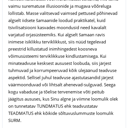
vaimu surematuse illusioonide ja mugava võõreluga
lollistab. Masse valitsevad vaimsed pettused põhinevad
algselt iidsete šamaanide loodud praktikatel, kuid
tsivilisatsiooni kasvades moondusid need kavalalt
varjatud orjasüsteemiks. Kui algselt šamaan ravis
inimese isiklikku terviklikkust, siis nüüd tegelevad
preestrid killustatud inimhingedest koosneva
võimusüsteemi terviklikkuse kindlustamisega. Kui
minateadvuse kesksest aususest loobuda, siis järjest
tuhmuvad ja korrumpeeruvad kõik ülejäänud teadvuse
aspektid. Sellisel juhul teadvuse ajastutasandid järjest
väärmoonduvad või lihtsalt ahenevad-sulguvad. Seega
kogu vabaduse ja tõelise tervenemise võti peitub
jäägitus aususes, kus Sinu algne ja viimne loomulik olek
on tunnetatav TUNDMATUS ehk teadvustatav
TEADMATUS ehk kõikide sõltuvuslummuste loomulik
SURM.