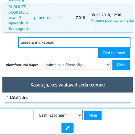
SURNUTE
SOSINAD 3.
08-12-2018, 12:38
osa – 3
pimedus
11
7,018
Viimane postitus
:
pimedus
Ajavoolu ja
Enneagram
Alamfoorumi hüpe:
Kasutaja, kes vaatavad seda teemat:
1 külali(st)ne