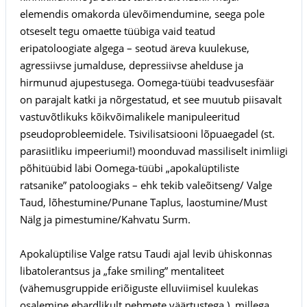
elemendis omakorda ülevõimendumine, seega pole
otseselt tegu omaette tüübiga vaid teatud
eripatoloogiate algega – seotud äreva kuulekuse,
agressiivse jumalduse, depressiivse ahelduse ja
hirmunud ajupestusega. Oomega-tüübi teadvusesfäär
on parajalt katki ja nõrgestatud, et see muutub piisavalt
vastuvõtlikuks kõikvõimalikele manipuleeritud
pseudoprobleemidele. Tsivilisatsiooni lõpuaegadel (st.
parasiitliku impeeriumi!) moonduvad massiliselt inimliigi
põhitüübid läbi Oomega-tüübi „apokalüptiliste
ratsanike” patoloogiaks – ehk tekib valeõitseng/ Valge
Taud, lõhestumine/Punane Taplus, laostumine/Must
Nälg ja pimestumine/Kahvatu Surm.
Apokalüptilise Valge ratsu Taudi ajal levib ühiskonnas
libatolerantsus ja „fake smiling” mentaliteet
(vähemusgruppide eriõiguste elluviimisel kuulekas
osalemine ebardlikult pehmete väärtustega ), millega