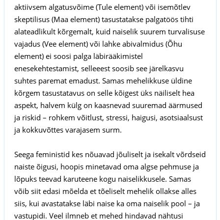
aktiivsem algatusvõime (Tule element) või isemõtlev
skeptilisus (Maa element) tasustatakse palgatöös tihti
alateadlikult kõrgemalt, kuid naiselik suurem turvalisuse
vajadus (Vee element) või lahke abivalmidus (Õhu
element) ei soosi palga läbirääkimistel
enesekehtestamist, selleeest soosib see järelkasvu
suhtes paremat emadust. Samas mehelikkuse üldine
kõrgem tasustatavus on selle kõigest üks näiliselt hea
aspekt, halvem külg on kaasnevad suuremad äärmused
ja riskid – rohkem võitlust, stressi, haigusi, asotsiaalsust
ja kokkuvõttes varajasem surm.
Seega feministid kes nõuavad jõuliselt ja isekalt võrdseid
naiste õigusi, hoopis minetavad oma algse pehmuse ja
lõpuks teevad karuteene kogu naiselikkusele. Samas
võib siit edasi mõelda et tõeliselt mehelik ollakse alles
siis, kui avastatakse läbi naise ka oma naiselik pool – ja
vastupidi. Veel ilmneb et mehed hindavad nähtusi