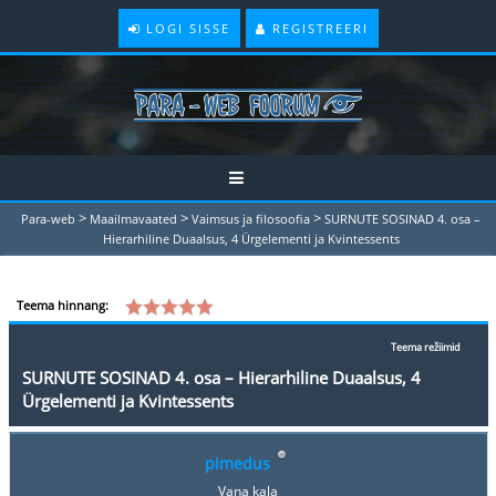
LOGI SISSE
REGISTREERI
>
>
>
Para-web
Maailmavaated
Vaimsus ja filosoofia
SURNUTE SOSINAD 4. osa –
Hierarhiline Duaalsus, 4 Ürgelementi ja Kvintessents
Teema hinnang:
Teema režiimid
SURNUTE SOSINAD 4. osa – Hierarhiline Duaalsus, 4
Ürgelementi ja Kvintessents
pimedus
Vana kala