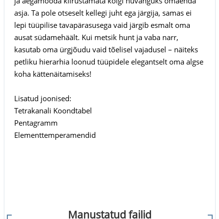
ja aegamööda kiirustamata kõigi hüvanguks omaenda
asja. Ta pole otseselt kellegi juht ega järgija, samas ei
lepi tüüpilise tavapärasusega vaid järgib esmalt oma
ausat südamehäält. Kui metsik hunt ja vaba narr,
kasutab oma ürgjõudu vaid tõelisel vajadusel – näiteks
petliku hierarhia loonud tüüpidele elegantselt oma algse
koha kättenäitamiseks!
Lisatud joonised:
Tetrakanali Koondtabel
Pentagramm
Elementtemperamendid
Manustatud failid