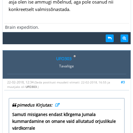
asja olen ise ammugi mõelnud, aga pole osanud nii
konkreetselt valmissõnastada.
Brain expedition.
UFO303
Tavaliige
22-02-2018, 12:34
#3
(Seda postitust muudeti viimati: 22-02-2018, 16:55 ja
muutjaks oli
UFO303
.)
pimedus Kirjutas:
Samuti misiganes endast kõrgema Jumala
kummardamine on omane vaid allutatud orjuslikule
värdkorrale