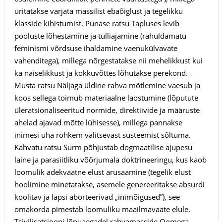
üritatakse varjata massilist ebaõiglust ja tegelikku
klasside kihistumist. Punase ratsu Tapluses levib
pooluste lõhestamine ja tülliajamine (rahuldamatu
feminismi võrdsuse ihaldamine vaenukülvavate
vahenditega), millega nõrgestatakse nii mehelikkust kui
ka naiselikkust ja kokkuvõttes lõhutakse perekond.
Musta ratsu Näljaga üldine rahva mõtlemine vaesub ja
koos sellega toimub materiaalne laostumine (lõputute
üleratsionaliseeritud normide, direktiivide ja määruste
ahelad ajavad mõtte lühisesse), millega pannakse
inimesi üha rohkem valitsevast süsteemist sõltuma.
Kahvatu ratsu Surm põhjustab dogmaatilise ajupesu
laine ja parasiitliku võõrjumala doktrineeringu, kus kaob
loomulik adekvaatne elust arusaamine (tegelik elust
hoolimine minetatakse, asemele genereeritakse absurdi
koolitav ja lapsi aborteerivad „inimõigused”), see
omakorda pimestab loomuliku maailmavaate elule.
Tsivilisatsiooni lõpuaegadel rahvamasside Oomega-