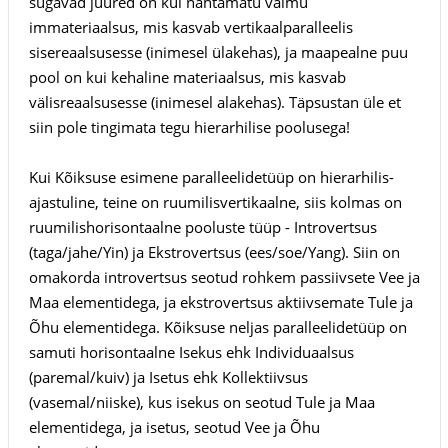
sügavad juured on kui nähtamatu vaimu
immateriaalsus, mis kasvab vertikaalparalleelis
sisereaalsusesse (inimesel ülakehas), ja maapealne puu
pool on kui kehaline materiaalsus, mis kasvab
välisreaalsusesse (inimesel alakehas). Täpsustan üle et
siin pole tingimata tegu hierarhilise poolusega!
Kui Kõiksuse esimene paralleelidetüüp on hierarhilis-
ajastuline, teine on ruumilisvertikaalne, siis kolmas on
ruumilishorisontaalne pooluste tüüp - Introvertsus
(taga/jahe/Yin) ja Ekstrovertsus (ees/soe/Yang). Siin on
omakorda introvertsus seotud rohkem passiivsete Vee ja
Maa elementidega, ja ekstrovertsus aktiivsemate Tule ja
Õhu elementidega. Kõiksuse neljas paralleelidetüüp on
samuti horisontaalne Isekus ehk Individuaalsus
(paremal/kuiv) ja Isetus ehk Kollektiivsus
(vasemal/niiske), kus isekus on seotud Tule ja Maa
elementidega, ja isetus, seotud Vee ja Õhu