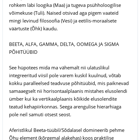
rohkem läbi loogika (Maa) ja tugeva psühholoogilise
võimekuse (Tuli). Naised otsivad aga pigem vaateid
mingi levinud filosoofia (Vesi) ja eetilis-moraalsete
väärtuste (Õhk) kaudu.
BEETA, ALFA, GAMMA, DELTA, OOMEGA JA SIGMA
PÕHITÜÜBID
See hüpotees mida ma vähemalt nii ulatuslikul
integreeritud viisil pole varem kuskil kuulnud, võtab
kokku paralleelsed teadvuse põhitüübid, mis paiknevad
samaaegselt nii horisontaalplaanis mistahes elusolendi
ümber kui ka vertikaalplaanis kõikide elusolendite
teatud kehapiirkonnas. Seega arengulise hierarhiaga
pole neil samuti otsest seost.
Aferistlikul Beeta-tüübil/Sõdalasel domineerib pehme
Õhu element (kõrgemal alakehas) koos praktilise