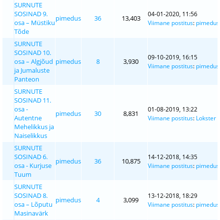
SURNUTE
SOSINAD 9.
04-01-2020, 11:56
pimedus
36
13,403
osa – Müstiku
Viimane postitus
:
pimedus
Tõde
SURNUTE
SOSINAD 10.
09-10-2019, 16:15
osa – Algjõud
pimedus
8
3,930
Viimane postitus
:
pimedus
ja Jumaluste
Panteon
SURNUTE
SOSINAD 11.
osa -
01-08-2019, 13:22
pimedus
30
8,831
Autentne
Viimane postitus
:
Lokster
Mehelikkus ja
Naiselikkus
SURNUTE
SOSINAD 6.
14-12-2018, 14:35
pimedus
36
10,875
osa - Kurjuse
Viimane postitus
:
pimedus
Tuum
SURNUTE
SOSINAD 8.
13-12-2018, 18:29
pimedus
4
3,099
osa – Lõputu
Viimane postitus
:
pimedus
Masinavärk