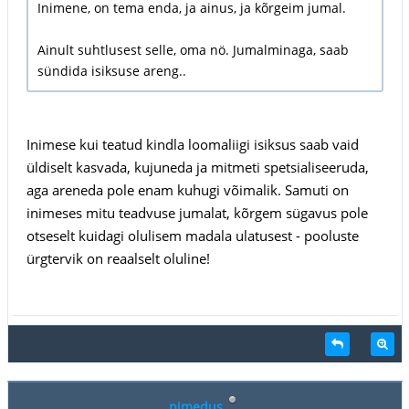
Inimene, on tema enda, ja ainus, ja kõrgeim jumal.
Ainult suhtlusest selle, oma nö. Jumalminaga, saab
sündida isiksuse areng..
Inimese kui teatud kindla loomaliigi isiksus saab vaid
üldiselt kasvada, kujuneda ja mitmeti spetsialiseeruda,
aga areneda pole enam kuhugi võimalik. Samuti on
inimeses mitu teadvuse jumalat, kõrgem sügavus pole
otseselt kuidagi olulisem madala ulatusest - pooluste
ürgtervik on reaalselt oluline!
pimedus