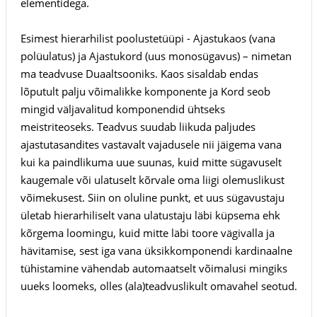
elementidega.
Esimest hierarhilist poolustetüüpi - Ajastukaos (vana
polüulatus) ja Ajastukord (uus monosügavus) – nimetan
ma teadvuse Duaaltsooniks. Kaos sisaldab endas
lõputult palju võimalikke komponente ja Kord seob
mingid väljavalitud komponendid ühtseks
meistriteoseks. Teadvus suudab liikuda paljudes
ajastutasandites vastavalt vajadusele nii jäigema vana
kui ka paindlikuma uue suunas, kuid mitte sügavuselt
kaugemale või ulatuselt kõrvale oma liigi olemuslikust
võimekusest. Siin on oluline punkt, et uus sügavustaju
ületab hierarhiliselt vana ulatustaju läbi küpsema ehk
kõrgema loomingu, kuid mitte läbi toore vägivalla ja
hävitamise, sest iga vana üksikkomponendi kardinaalne
tühistamine vähendab automaatselt võimalusi mingiks
uueks loomeks, olles (ala)teadvuslikult omavahel seotud.