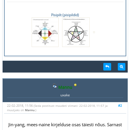
Pisipilt (pisipildid)
Mannu
uxake
22-02-2018, 11:56
#2
(Seda postitust muudeti viimati: 22-02-2018, 11:57 ja
muutjaks oli
Mannu
.)
Jin-yang, mees-naine kirjelduse osas täiesti nõus. Sarnast