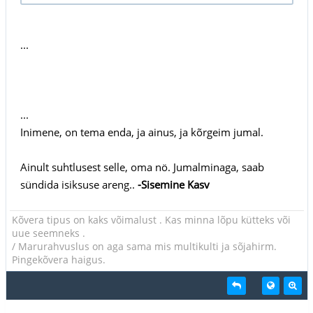
...
...
Inimene, on tema enda, ja ainus, ja kõrgeim jumal.
Ainult suhtlusest selle, oma nö. Jumalminaga, saab
sündida isiksuse areng..
-Sisemine Kasv
Kõvera tipus on kaks võimalust . Kas minna lõpu kütteks või
uue seemneks .
/ Marurahvuslus on aga sama mis multikulti ja sõjahirm.
Pingekõvera haigus.