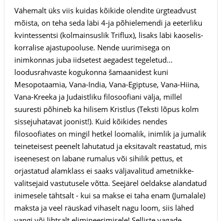
Vähemalt üks viis kuidas kõikide olendite ürgteadvust
mõista, on teha seda läbi 4-ja põhielemendi ja eeterliku
kvintessentsi (kolmainsuslik Triflux), lisaks läbi kaoselis-
korralise ajastupooluse. Nende uurimisega on
inimkonnas juba iidsetest aegadest tegeletud...
loodusrahvaste kogukonna šamaanidest kuni
Mesopotaamia, Vana-India, Vana-Egiptuse, Vana-Hiina,
Vana-Kreeka ja Judaistliku filosoofiani välja, millel
suuresti põhineb ka hilisem Kristlus (Teksti lõpus kolm
sissejuhatavat joonist!). Kuid kõikides nendes
filosoofiates on mingil hetkel loomalik, inimlik ja jumalik
teineteisest peenelt lahutatud ja eksitavalt reastatud, mis
iseenesest on labane rumalus või sihilik pettus, et
orjastatud alamklass ei saaks väljavalitud ametnikke-
valitsejaid vastutusele võtta. Seejärel öeldakse alandatud
inimesele tähtsalt - kui sa makse ei taha enam (Jumalale)
maksta ja veel räuskad vihaselt nagu loom, siis lähed
vangi või lihtsalt elimineerimisele! Selliste vagade