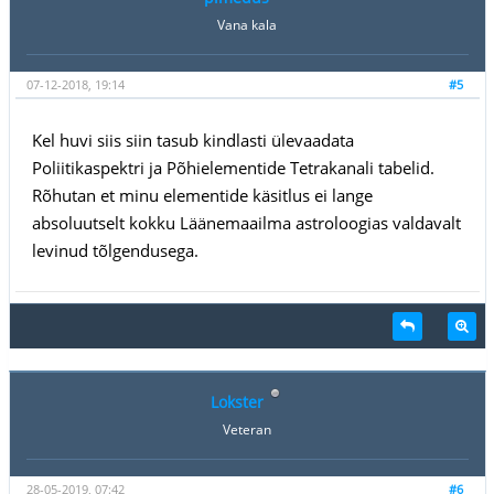
Vana kala
07-12-2018, 19:14
#5
Kel huvi siis siin tasub kindlasti ülevaadata
Poliitikaspektri ja Põhielementide Tetrakanali tabelid.
Rõhutan et minu elementide käsitlus ei lange
absoluutselt kokku Läänemaailma astroloogias valdavalt
levinud tõlgendusega.
Lokster
Veteran
28-05-2019, 07:42
#6