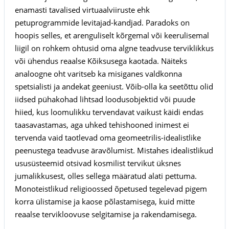
enamasti tavalised virtuaalviiruste ehk
petuprogrammide levitajad-kandjad. Paradoks on
hoopis selles, et arenguliselt kõrgemal või keerulisemal
liigil on rohkem ohtusid oma algne teadvuse terviklikkus
või ühendus reaalse Kõiksusega kaotada. Näiteks
analoogne oht varitseb ka misiganes valdkonna
spetsialisti ja andekat geeniust. Võib-olla ka seetõttu olid
iidsed pühakohad lihtsad loodusobjektid või puude
hiied, kus loomulikku tervendavat vaikust käidi endas
taasavastamas, aga uhked tehishooned inimest ei
tervenda vaid taotlevad oma geomeetrilis-idealistlike
peenustega teadvuse äravõlumist. Mistahes idealistlikud
ususüsteemid otsivad kosmilist tervikut üksnes
jumalikkusest, olles sellega määratud alati pettuma.
Monoteistlikud religioossed õpetused tegelevad pigem
korra ülistamise ja kaose põlastamisega, kuid mitte
reaalse tervikloovuse selgitamise ja rakendamisega.