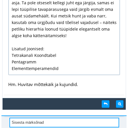
asja. Ta pole otseselt kellegi juht ega järgija, samas ei
lepi tüüpilise tavapärasusega vaid järgib esmalt oma
ausat südamehäält. Kui metsik hunt ja vaba narr,
kasutab oma ürgjõudu vaid tõelisel vajadusel – näiteks
petliku hierarhia loonud tüüpidele elegantselt oma
algse koha kättenäitamiseks!
Lisatud joonised:
Tetrakanali Koondtabel
Pentagramm
Elementtemperamendid
Hm. Huvitav mõttekäik ja kujundid.