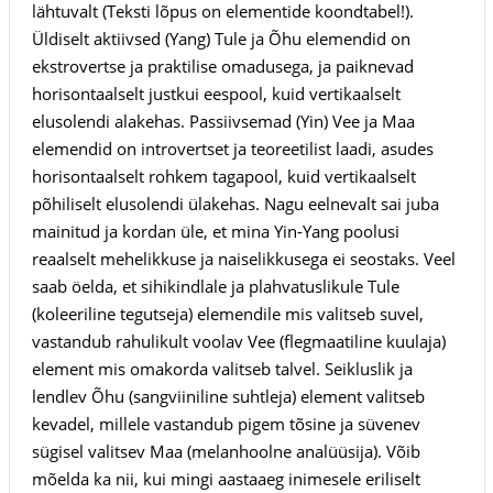
lähtuvalt (Teksti lõpus on elementide koondtabel!).
Üldiselt aktiivsed (Yang) Tule ja Õhu elemendid on
ekstrovertse ja praktilise omadusega, ja paiknevad
horisontaalselt justkui eespool, kuid vertikaalselt
elusolendi alakehas. Passiivsemad (Yin) Vee ja Maa
elemendid on introvertset ja teoreetilist laadi, asudes
horisontaalselt rohkem tagapool, kuid vertikaalselt
põhiliselt elusolendi ülakehas. Nagu eelnevalt sai juba
mainitud ja kordan üle, et mina Yin-Yang poolusi
reaalselt mehelikkuse ja naiselikkusega ei seostaks. Veel
saab öelda, et sihikindlale ja plahvatuslikule Tule
(koleeriline tegutseja) elemendile mis valitseb suvel,
vastandub rahulikult voolav Vee (flegmaatiline kuulaja)
element mis omakorda valitseb talvel. Seikluslik ja
lendlev Õhu (sangviiniline suhtleja) element valitseb
kevadel, millele vastandub pigem tõsine ja süvenev
sügisel valitsev Maa (melanhoolne analüüsija). Võib
mõelda ka nii, kui mingi aastaaeg inimesele eriliselt