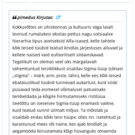
pimedus Kirjutas:
Kokkuvõttes on ühiskonnas ja kultuuris väga laialt
levinud rumalukesi eksitav pettus nagu sotsiaalse
hierarhia tipus asetseksid Alfa-isased, kelle tahtele
kõik teised tüübid teatud kindlas järjestuses alluvad ja
kellele naised vaid eufooriliselt sildaviskavad.
Tegelikult on olemas veel üks märgatavalt
vähemtuntud terviklikkust sisaldav Sigma-tüüp (sõnast
„stigma” – märk, arm, piste, tähn), kelle ees kõik teised
ebatäiuslikud tüübid tunnevad aukartust, kuid siiski
püüavad teda esimesel võimalusel patuoinaks
tembeldada ja kõigile hirmutamiseks ristilüüa.
Seetõttu on iseseisev Sigma-tüüp enamasti vaikne,
kuid teatud sunnil ülimalt mõjuv. Ta mõistab ja
sisaldab endas kõiki teisi tüüpe, olles nn. isetehtud ja
karastunud mees või naine, kes ajab kindlalt ja
aegamööda kiirustamata kõigi hüvanguks omaenda