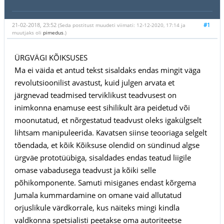
21-02-2018, 23:52
#1
(Seda postitust muudeti viimati: 12-12-2020, 17:14 ja
muutjaks oli
pimedus
.)
ÜRGVÄGI KÕIKSUSES
Ma ei väida et antud tekst sisaldaks endas mingit väga
revolutsioonilist avastust, kuid julgen arvata et
järgnevad teadmised terviklikust teadvusest on
inimkonna enamuse eest sihilikult ära peidetud või
moonutatud, et nõrgestatud teadvust oleks igakülgselt
lihtsam manipuleerida. Kavatsen siinse teooriaga selgelt
tõendada, et kõik Kõiksuse olendid on sündinud algse
ürgväe prototüübiga, sisaldades endas teatud liigile
omase vabadusega teadvust ja kõiki selle
põhikomponente. Samuti misiganes endast kõrgema
Jumala kummardamine on omane vaid allutatud
orjuslikule värdkorrale, kus näiteks mingi kindla
valdkonna spetsialisti peetakse oma autoriteetse