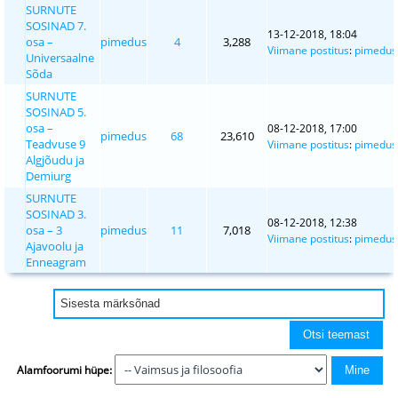
SURNUTE
SOSINAD 7.
13-12-2018, 18:04
osa –
pimedus
4
3,288
Viimane postitus
:
pimedus
Universaalne
Sõda
SURNUTE
SOSINAD 5.
osa –
08-12-2018, 17:00
pimedus
68
23,610
Teadvuse 9
Viimane postitus
:
pimedus
Algjõudu ja
Demiurg
SURNUTE
SOSINAD 3.
08-12-2018, 12:38
osa – 3
pimedus
11
7,018
Viimane postitus
:
pimedus
Ajavoolu ja
Enneagram
Alamfoorumi hüpe: