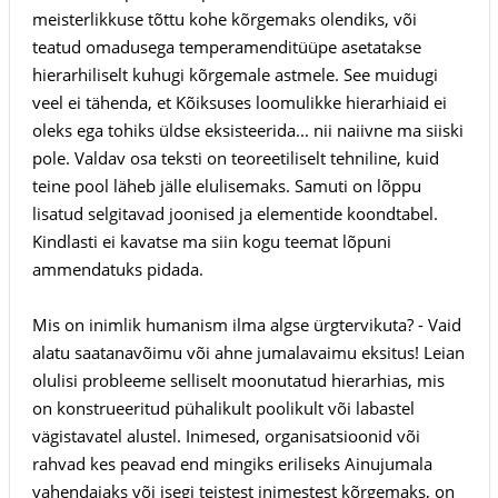
meisterlikkuse tõttu kohe kõrgemaks olendiks, või
teatud omadusega temperamenditüüpe asetatakse
hierarhiliselt kuhugi kõrgemale astmele. See muidugi
veel ei tähenda, et Kõiksuses loomulikke hierarhiaid ei
oleks ega tohiks üldse eksisteerida... nii naiivne ma siiski
pole. Valdav osa teksti on teoreetiliselt tehniline, kuid
teine pool läheb jälle elulisemaks. Samuti on lõppu
lisatud selgitavad joonised ja elementide koondtabel.
Kindlasti ei kavatse ma siin kogu teemat lõpuni
ammendatuks pidada.
Mis on inimlik humanism ilma algse ürgtervikuta? - Vaid
alatu saatanavõimu või ahne jumalavaimu eksitus! Leian
olulisi probleeme selliselt moonutatud hierarhias, mis
on konstrueeritud pühalikult poolikult või labastel
vägistavatel alustel. Inimesed, organisatsioonid või
rahvad kes peavad end mingiks eriliseks Ainujumala
vahendajaks või isegi teistest inimestest kõrgemaks, on