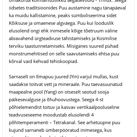
iidsetes traditsioonides Puu austamine nagu tänapäeval
ka muidu kallistamine, peaks sümboliseerima sidet
Kõiksuse ja omaenese algväega. Puu kui looduslik
elusolend ongi ehk inimesele kõige tõetruum väline
abiavahend ürgteadvuse tähistamiseks ja Kosmilise
terviku taastunnetamiseks. Misiganes suured pühad
monstrumehitised on selle saavutamiseks ehtsa puu
kõrval vaid kehvad tehiskoopiad.
Sarnaselt on Ilmapuu juured (Yin) varjul mullas, kust
saadakse toitvat vett ja mineraale. Puu taevasuunatud
maapealne pool (Yang) on otseselt seotud sooja
päikesevalguse ja õhuhoovustega. Seega 4-st
põhielemendist toituv ja kasvav vertikaalpooluseline
teadvuseseeme moodustab elusolendi 4
põhitemperamenti – Tetrakanal. See arhetüüpne puu
kujund sarnaneb ümberpööratud inimesega, kus