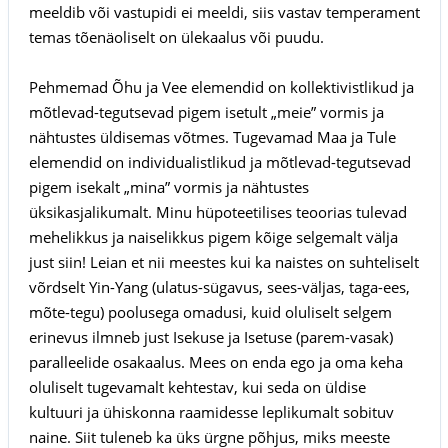
meeldib või vastupidi ei meeldi, siis vastav temperament
temas tõenäoliselt on ülekaalus või puudu.
Pehmemad Õhu ja Vee elemendid on kollektivistlikud ja
mõtlevad-tegutsevad pigem isetult „meie” vormis ja
nähtustes üldisemas võtmes. Tugevamad Maa ja Tule
elemendid on individualistlikud ja mõtlevad-tegutsevad
pigem isekalt „mina” vormis ja nähtustes
üksikasjalikumalt. Minu hüpoteetilises teoorias tulevad
mehelikkus ja naiselikkus pigem kõige selgemalt välja
just siin! Leian et nii meestes kui ka naistes on suhteliselt
võrdselt Yin-Yang (ulatus-sügavus, sees-väljas, taga-ees,
mõte-tegu) poolusega omadusi, kuid oluliselt selgem
erinevus ilmneb just Isekuse ja Isetuse (parem-vasak)
paralleelide osakaalus. Mees on enda ego ja oma keha
oluliselt tugevamalt kehtestav, kui seda on üldise
kultuuri ja ühiskonna raamidesse leplikumalt sobituv
naine. Siit tuleneb ka üks ürgne põhjus, miks meeste