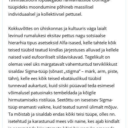
tüüpideks moondumine põhineb massilisel
individuaalsel ja kollektiivsel pettusel.
Kokkuvõttes on ühiskonnas ja kultuuris väga laialt
levinud rumalukesi eksitav pettus nagu sotsiaalse
hierarhia tipus asetseksid Alfa-isased, kelle tahtele kõik
teised tüübid teatud kindlas järjestuses alluvad ja kellele
naised vaid eufooriliselt sildaviskavad. Tegelikult on
olemas veel üks märgatavalt vähemtuntud terviklikkust
sisaldav Sigma-tüüp (sõnast „stigma” – märk, arm, piste,
tähn), kelle ees kõik teised ebatäiuslikud tüübid
tunnevad aukartust, kuid siiski püüavad teda esimesel
võimalusel patuoinaks tembeldada ja kõigile
hirmutamiseks ristilüüa. Seetõttu on iseseisev Sigma-
tüüp enamasti vaikne, kuid teatud sunnil ülimalt mõjuv.
Ta mõistab ja sisaldab endas kõiki teisi tüüpe, olles nn.
isetehtud ja karastunud mees või naine, kes ajab kindlalt