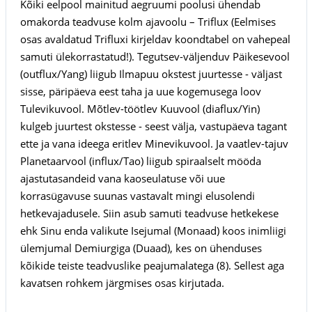
Kõiki eelpool mainitud aegruumi poolusi ühendab
omakorda teadvuse kolm ajavoolu – Triflux (Eelmises
osas avaldatud Trifluxi kirjeldav koondtabel on vahepeal
samuti ülekorrastatud!). Tegutsev-väljenduv Päikesevool
(outflux/Yang) liigub Ilmapuu okstest juurtesse - väljast
sisse, päripäeva eest taha ja uue kogemusega loov
Tulevikuvool. Mõtlev-töötlev Kuuvool (diaflux/Yin)
kulgeb juurtest okstesse - seest välja, vastupäeva tagant
ette ja vana ideega eritlev Minevikuvool. Ja vaatlev-tajuv
Planetaarvool (influx/Tao) liigub spiraalselt mööda
ajastutasandeid vana kaoseulatuse või uue
korrasügavuse suunas vastavalt mingi elusolendi
hetkevajadusele. Siin asub samuti teadvuse hetkekese
ehk Sinu enda valikute Isejumal (Monaad) koos inimliigi
ülemjumal Demiurgiga (Duaad), kes on ühenduses
kõikide teiste teadvuslike peajumalatega (8). Sellest aga
kavatsen rohkem järgmises osas kirjutada.