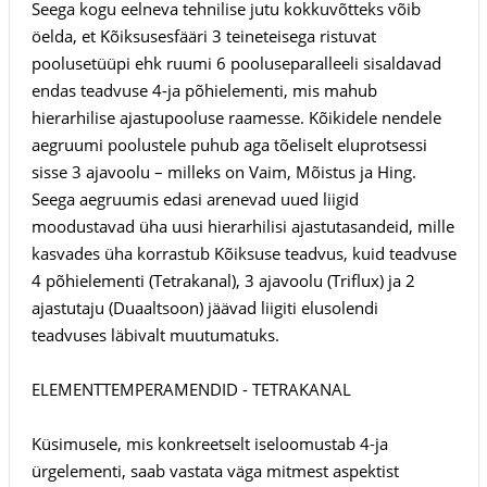
Seega kogu eelneva tehnilise jutu kokkuvõtteks võib
öelda, et Kõiksusesfääri 3 teineteisega ristuvat
poolusetüüpi ehk ruumi 6 pooluseparalleeli sisaldavad
endas teadvuse 4-ja põhielementi, mis mahub
hierarhilise ajastupooluse raamesse. Kõikidele nendele
aegruumi poolustele puhub aga tõeliselt eluprotsessi
sisse 3 ajavoolu – milleks on Vaim, Mõistus ja Hing.
Seega aegruumis edasi arenevad uued liigid
moodustavad üha uusi hierarhilisi ajastutasandeid, mille
kasvades üha korrastub Kõiksuse teadvus, kuid teadvuse
4 põhielementi (Tetrakanal), 3 ajavoolu (Triflux) ja 2
ajastutaju (Duaaltsoon) jäävad liigiti elusolendi
teadvuses läbivalt muutumatuks.
ELEMENTTEMPERAMENDID - TETRAKANAL
Küsimusele, mis konkreetselt iseloomustab 4-ja
ürgelementi, saab vastata väga mitmest aspektist