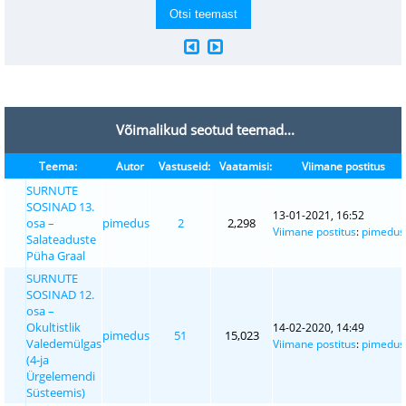
Võimalikud seotud teemad...
Teema:
Autor
Vastuseid:
Vaatamisi:
Viimane postitus
SURNUTE
SOSINAD 13.
13-01-2021, 16:52
osa –
pimedus
2
2,298
Viimane postitus
:
pimedus
Salateaduste
Püha Graal
SURNUTE
SOSINAD 12.
osa –
Okultistlik
14-02-2020, 14:49
pimedus
51
15,023
Valedemülgas
Viimane postitus
:
pimedus
(4-ja
Ürgelemendi
Süsteemis)