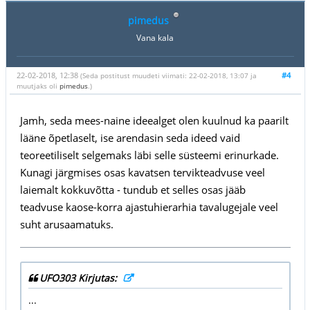
pimedus
Vana kala
22-02-2018, 12:38
#4
(Seda postitust muudeti viimati: 22-02-2018, 13:07 ja
muutjaks oli
pimedus
.)
Jamh, seda mees-naine ideealget olen kuulnud ka paarilt
lääne õpetlaselt, ise arendasin seda ideed vaid
teoreetiliselt selgemaks läbi selle süsteemi erinurkade.
Kunagi järgmises osas kavatsen tervikteadvuse veel
laiemalt kokkuvõtta - tundub et selles osas jääb
teadvuse kaose-korra ajastuhierarhia tavalugejale veel
suht arusaamatuks.
UFO303 Kirjutas:
...