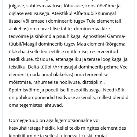
julguse, suhtleva avatuse, lõbususe, koostöövõime ja
õiglase eetilisusega. Ateistlikul Alfa-tüübil/Kuningal
(isasel või emasel) domineerib tugev Tule element (all
alakehas) oma praktilise tahte, domineeriva kire,
teovõime ja sihikindla psüühikaga. Agnostlisel Gamma-
tüübil/Maagil domineerib tugev Maa element (kõrgemal
ülakehas) selle teoreetilise mõtlemise, reserveeritud
teadlikkuse, tõsiduse, ettenägeliku ja terase loogikaga. Ja
teistlikul Delta-tüübil/Armastajal domineerib pehme Vee
element (madalamal ülakehas) oma teoreetilise
mõistmise, rahumeelse hoolivuse, distsipliini,
õppimisvõime ja poeetilise filosoofilisusega. Need kõik
on põhikomponendid teadvuse arsenalis, millest olendid
oma tegemistes lähtuvad.
Oomega-tüüp on aga liigemotsionaalne või
kasvuhäiretega heidik, kellel tekib mingites elementides
kinnikiilumine ja sellest tulenevalt kuskil mujal