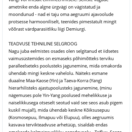
ametnike enda algne ürgvägi on vägistatud ja
moondunud - nad ei taju oma aegruumi ajavoolude
protsesse harmooniliselt, teenides pimestatult mingit
võõrast värdparasiitliku liigi Demiurgi.
TEADVUSE TEHNILINE SELGROOG
Nagu juba eelmistes osades olen selgitanud et iidsetes
vaimusüstemides on esmaseks põhimõtteks terviku
paralleelseteks poolusteks jagunemine, mida omakorda
ühendab mingi keskne vahelolu. Näiteks esmane
duaalne Maa-Kaose (Yin) ja Taeva-Korra (Yang)
hierarhilisteks ajastupoolusteks jagunemine, (minu
nägemuses pole Yin-Yang poolused mehelikkuse ja
naiselikkusega otseselt seotud vaid see seos asub pigem
kuskil mujal!), mida ühendab keskne Kõiksusepuu
(Kosmosepuu, Ilmapuu või Elupuu), olles aegruumis
kasvava tervikteadvuse arhetüüp, sisaldab endas
omakorda kolmainsuslikku aegadevoolu - Triflux. Seega