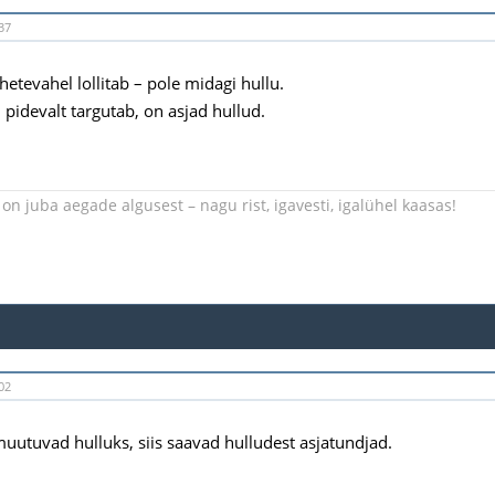
37
hetevahel lollitab – pole midagi hullu.
l pidevalt targutab, on asjad hullud.
on juba aegade algusest – nagu rist, igavesti, igalühel kaasas!
02
muutuvad hulluks, siis saavad hulludest asjatundjad.