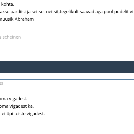
 kohta.
akse pardiisi ja seitset neitsit,tegelikult saavad aga pool pudelit vi
pmuusik Abraham
s scheinen
35
oma vigadest.
 oma vigadest ka.
 ei õpi teiste vigadest.