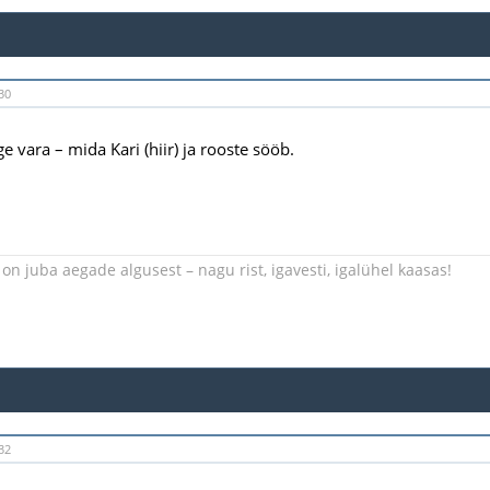
30
 vara – mida Kari (hiir) ja rooste sööb.
on juba aegade algusest – nagu rist, igavesti, igalühel kaasas!
32