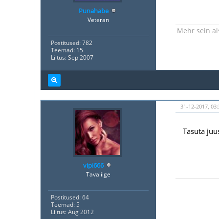
Punahabe
Veteran
Mehr sein al
Postitused: 782
Teemad: 15
Liitus: Sep 2007
31-12-2017, 03:
Tasuta juus
vipi666
Tavaliige
Postitused: 64
Teemad: 5
Liitus: Aug 2012