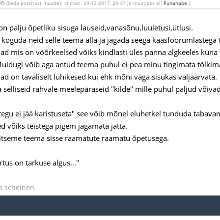
:45
(Seda postitust muudeti viimati: 29-12-2017, 20:47 ja muutjaks oli
Punahabe
.)
n palju õpetliku sisuga lauseid,vanasõnu,luuletusi,ütlusi.
 koguda neid selle teema alla ja jagada seega kaasfoorumlastega
d mis on võõrkeelsed võiks kindlasti üles panna algkeeles kuna t
idugi võib aga antud teema puhul ei pea minu tingimata tõlkima. 
d on tavaliselt lühikesed kui ehk mõni väga sisukas väljaarvata.
ka selliseid rahvale meelepäraseid "kilde" mille puhul paljud võiva
egu ei jää karistuseta" see võib mõnel eluhetkel tunduda tabavana k
ed võiks teistega pigem jagamata jätta.
hitseme teema sisse raamatute raamatu õpetusega.
tus on tarkuse algus..."
s scheinen