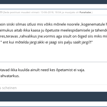
:39
(Seda postitust muudeti viimati: 13-06-2018, 18:04 ja muutjaks oli
Punahabe
.)
sin siiski silmas ütlusi mis võiks mõnele noorele ,kogenematule h
mukus aitab ikka kaasa ju õpetuste meelespidamisele ja tähendu
es,teravas ,rahvalikus jne.vormis aga sisult on õiged siis miks mi
" ent kui mõtelda järgi:äkki ei jäägi siis palju säält järgi?!"
tavad ikka kuulda ainult need kes õpetamist ei vaja.
rahvatarkus.
s scheinen