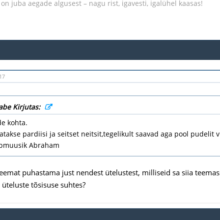
on juba aegade algusest – nagu rist, igavesti, igalühel kaasas!
17
be Kirjutas:
de kohta.
atakse pardiisi ja seitset neitsit,tegelikult saavad aga pool pudelit vi
ppmuusik Abraham
eemat puhastama just nendest ütelustest, milliseid sa siia teemass
 üteluste tõsisuse suhtes?