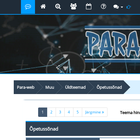
Para-web
Muu
Üldteemad
Õpetussõnad
(current)
1
2
3
4
5
Järgmine
Teema hin
Õpetussõnad