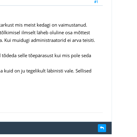
#1
 tarkust mis meist kedagi on vaimustanud.
õlkimisel ilmselt läheb oluline osa mõttest
Kui muidugi administraatorid ei arva teisiti.
d tõdeda selle tõepärasust kui mis pole seda
uid on ju tegelikult läbinisti vale. Sellised