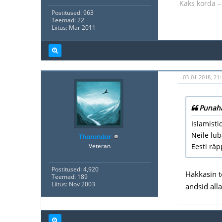
Kaks korda – 
Postitused: 963
Teemad: 22
Liitus: Mar 2011
03-01-2018, 21:
Punaha
Islamisti
Neile lub
Thorondor
Veteran
Eesti rä
Postitused: 4,920
Hakkasin t
Teemad: 189
Liitus: Nov 2003
andsid alla