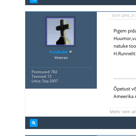
03-01-2018, 21
Pigem pida
Huumor,vai
natuke toor
Punahabe
H.Runnelit 
Veteran
Postitused: 782
Teemad: 15
Liitus: Sep 2007
Õpetust võ
Ameerika 
Mehr sein al