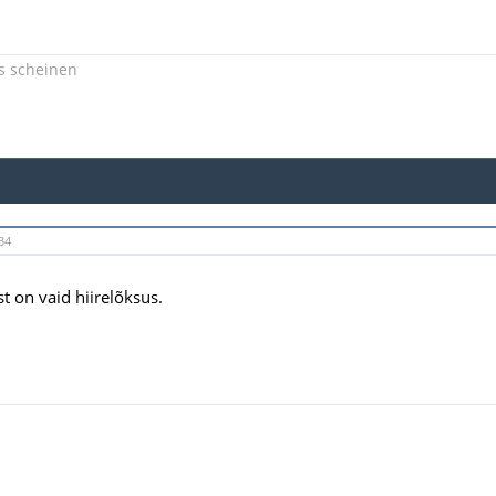
s scheinen
34
t on vaid hiirelõksus.