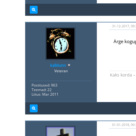
31-12-2017, 09:
Ärge koguge
kalldunn
Veteran
Kaks korda – 
Postitused: 963
Teemad: 22
Liitus: Mar 2011
01-01-2018, 00: