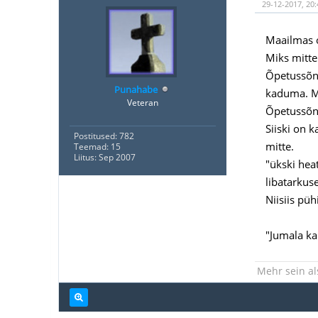
29-12-2017, 20
Maailmas o
Miks mitte
Õpetussõna
Punahabe
kaduma. Mu
Veteran
Õpetussõna
Siiski on 
Postitused: 782
mitte.
Teemad: 15
Liitus: Sep 2007
"ükski heat
libatarkus
Niisiis pü
"Jumala kar
Mehr sein al