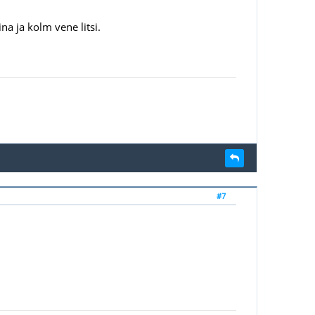
ina ja kolm vene litsi.
#7