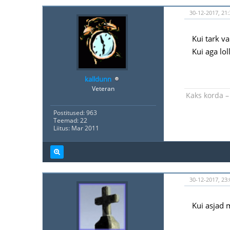
30-12-2017, 21:
Kui tark va
Kui aga lol
kalldunn
Veteran
Kaks korda – 
Postitused: 963
Teemad: 22
Liitus: Mar 2011
30-12-2017, 23:
Kui asjad 