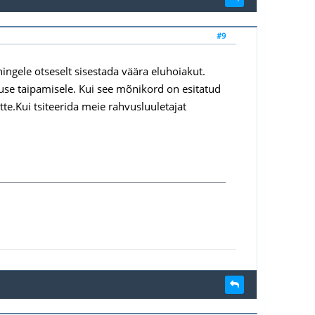
#9
ingele otseselt sisestada väära eluhoiakut.
se taipamisele. Kui see mõnikord on esitatud
tte.Kui tsiteerida meie rahvusluuletajat