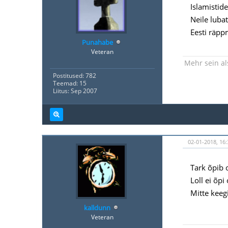
Islamistide
Neile lubat
Eesti räp
Punahabe
Veteran
Mehr sein al
Postitused: 782
Teemad: 15
Liitus: Sep 2007
02-01-2018, 16:
Tark õpib 
Loll ei õpi
Mitte keegi
kalldunn
Veteran