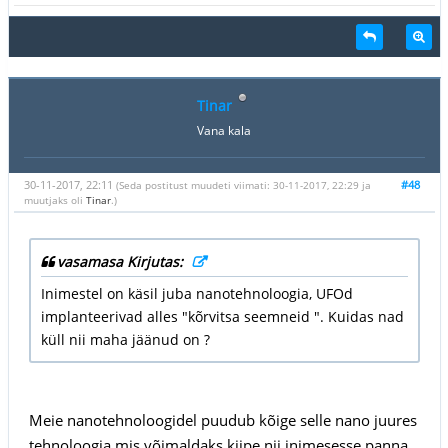
Tinar
Vana kala
30-11-2017, 22:11
#48
(Seda postitust muudeti viimati: 30-11-2017, 22:29 ja
muutjaks oli
Tinar
.)
vasamasa Kirjutas:
Inimestel on käsil juba nanotehnoloogia, UFOd
implanteerivad alles "kõrvitsa seemneid ". Kuidas nad
küll nii maha jäänud on ?
Meie nanotehnoloogidel puudub kõige selle nano juures
tehnoloogia mis võimaldaks kiipe nii inimesesse panna,