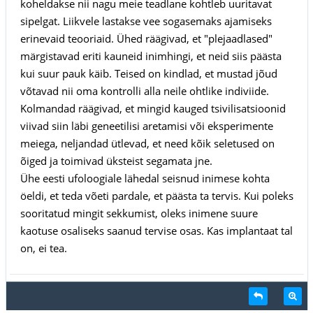
koheldakse nii nagu meie teadlane kohtleb uuritavat
sipelgat. Liikvele lastakse vee sogasemaks ajamiseks
erinevaid teooriaid. Ühed räägivad, et "plejaadlased"
märgistavad eriti kauneid inimhingi, et neid siis päästa
kui suur pauk käib. Teised on kindlad, et mustad jõud
võtavad nii oma kontrolli alla neile ohtlike indiviide.
Kolmandad räägivad, et mingid kauged tsivilisatsioonid
viivad siin läbi geneetilisi aretamisi või eksperimente
meiega, neljandad ütlevad, et need kõik seletused on
õiged ja toimivad üksteist segamata jne.
Ühe eesti ufoloogiale lähedal seisnud inimese kohta
öeldi, et teda võeti pardale, et päästa ta tervis. Kui poleks
sooritatud mingit sekkumist, oleks inimene suure
kaotuse osaliseks saanud tervise osas. Kas implantaat tal
on, ei tea.