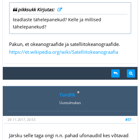
pikksukk Kirjutas:
teadlaste tähelepanekud? Kelle ja millised
tähelepanekud?
Pakun, et okeanograafide ja satelliitokeanograafide.
https://et.wikipedia.org/wiki/Satelliitokeanograafia
Tundlik
Uustulnukas
29-11-2017, 20:53
#37
Järsku selle taga ongi n.n. pahad ufonaudid kes võtavad