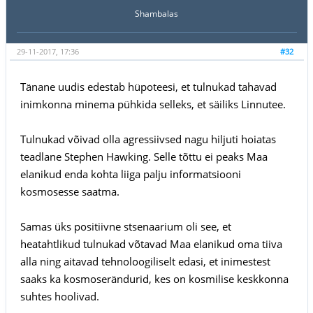
Shambalas
29-11-2017, 17:36
#32
Tänane uudis edestab hüpoteesi, et tulnukad tahavad
inimkonna minema pühkida selleks, et säiliks Linnutee.
Tulnukad võivad olla agressiivsed nagu hiljuti hoiatas
teadlane Stephen Hawking. Selle tõttu ei peaks Maa
elanikud enda kohta liiga palju informatsiooni
kosmosesse saatma.
Samas üks positiivne stsenaarium oli see, et
heatahtlikud tulnukad võtavad Maa elanikud oma tiiva
alla ning aitavad tehnoloogiliselt edasi, et inimestest
saaks ka kosmoserändurid, kes on kosmilise keskkonna
suhtes hoolivad.