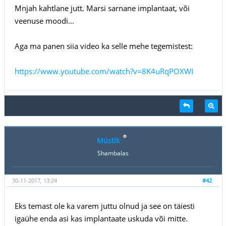
Mnjah kahtlane jutt. Marsi sarnane implantaat, või
veenuse moodi...
Aga ma panen siia video ka selle mehe tegemistest:
https://www.youtube.com/watch?v=8K4uRqPOXWI
Müstik
Shambalas
30-11-2017, 13:24
#42
Eks temast ole ka varem juttu olnud ja see on täiesti
igaühe enda asi kas implantaate uskuda või mitte.