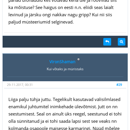
ka mõistuse? See haigus on eesti n.n. eliidi seas laialt
levinud ja järsku ongi nakkav nagu gripp? Kui nii siis
paljud müsteeriumid selginevad.
VironShaman
Kui võtaks ja müristaks
29-11-2017, 00:31
#29
Liiga palju tühja juttu. Tegelikult kasutavad välisilmlased
enamikul juhtumitel inimkehade ülevõtmist. Jutt on nn
seestumisest. Seal on ainult üks reegel, seestunud ei tohi
olla sünnitanud ja ei tohi saada lapsi sest see veaks nn
kolmanda osapoole maisesse karmaringi. Nüüd mõelge