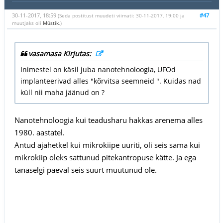
30-11-2017, 18:59
#47
(Seda postitust muudeti viimati: 30-11-2017, 19:00 ja
muutjaks oli
Müstik
.)
vasamasa Kirjutas:
Inimestel on käsil juba nanotehnoloogia, UFOd
implanteerivad alles "kõrvitsa seemneid ". Kuidas nad
küll nii maha jäänud on ?
Nanotehnoloogia kui teadusharu hakkas arenema alles
1980. aastatel.
Antud ajahetkel kui mikrokiipe uuriti, oli seis sama kui
mikrokiip oleks sattunud pitekantropuse kätte. Ja ega
tänaselgi päeval seis suurt muutunud ole.