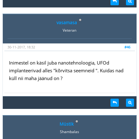
vasamasa
Veteran
30-11-2017, 18:32
#46
Inimestel on käsil juba nanotehnoloogia, UFOd
implanteerivad alles "kõrvitsa seemneid ". Kuidas nad
küll nii maha jäänud on ?
Müstik
Shambalas