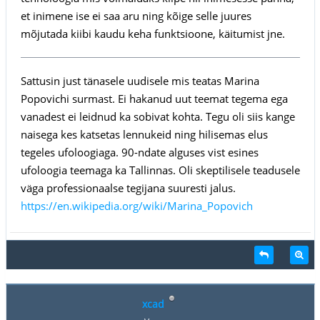
et inimene ise ei saa aru ning kõige selle juures
mõjutada kiibi kaudu keha funktsioone, käitumist jne.
Sattusin just tänasele uudisele mis teatas Marina
Popovichi surmast. Ei hakanud uut teemat tegema ega
vanadest ei leidnud ka sobivat kohta. Tegu oli siis kange
naisega kes katsetas lennukeid ning hilisemas elus
tegeles ufoloogiaga. 90-ndate alguses vist esines
ufoloogia teemaga ka Tallinnas. Oli skeptilisele teadusele
väga professionaalse tegijana suuresti jalus.
https://en.wikipedia.org/wiki/Marina_Popovich
xcad