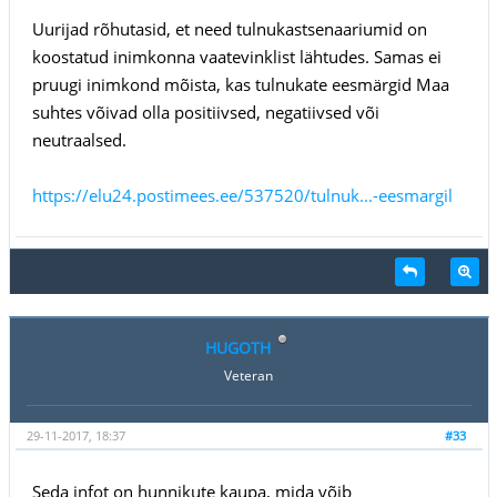
Uurijad rõhutasid, et need tulnukastsenaariumid on
koostatud inimkonna vaatevinklist lähtudes. Samas ei
pruugi inimkond mõista, kas tulnukate eesmärgid Maa
suhtes võivad olla positiivsed, negatiivsed või
neutraalsed.
https://elu24.postimees.ee/537520/tulnuk...-eesmargil
HUGOTH
Veteran
29-11-2017, 18:37
#33
Seda infot on hunnikute kaupa, mida võib