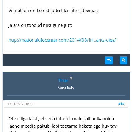
Viimati oli dr. Leirist juttu filer-filersi teemas:
Ja ära oli toodud niisugune jutt:
http://nationalufocenter.com/2014/03/fil...ants-dies/
Tinar
Vana kala
30-11-2017, 16:49
#43
Olen liiga laisk, et seda tohutut materjali hulka mida
lääne meedia pakub, läbi töötama hakata aga huvitav