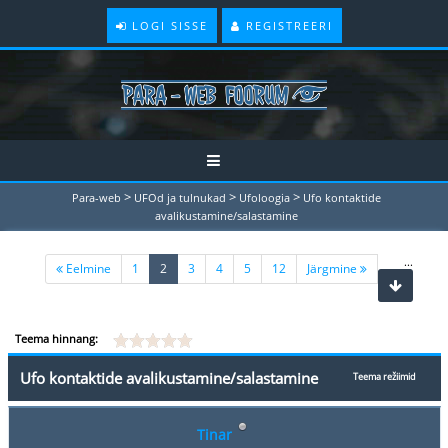
LOGI SISSE
REGISTREERI
>
>
>
Para-web
UFOd ja tulnukad
Ufoloogia
Ufo kontaktide
avalikustamine/salastamine
...
(current)
Eelmine
1
2
3
4
5
12
Järgmine
Teema hinnang:
Ufo kontaktide avalikustamine/salastamine
Teema režiimid
Tinar