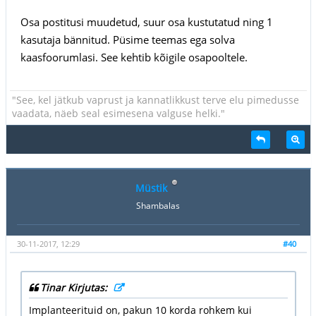
Osa postitusi muudetud, suur osa kustutatud ning 1
kasutaja bännitud. Püsime teemas ega solva
kaasfoorumlasi. See kehtib kõigile osapooltele.
"See, kel jätkub vaprust ja kannatlikkust terve elu pimedusse
vaadata, näeb seal esimesena valguse helki."
Müstik
Shambalas
30-11-2017, 12:29
#40
Tinar Kirjutas:
Implanteerituid on, pakun 10 korda rohkem kui