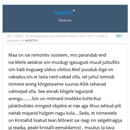
HUGOTH
Veteran
28-11-2017, 16:10
#27
(Seda postitust muudeti viimati: 28-11-2017, 16:20 ja
muutjaks oli
HUGOTH
.)
Maa on ise remontiv süsteem, mis parandab end
ise.Meile aetakse siin muidugi igasugust muud juttu!Eks
siin käib koguaeg olelus võitlus.Meil puudub õige nn
vabadus,siis ei lasta neid vabad olla, sel juhul toimub
inimese areng kõrgetaseme suunas.Kõik tahavad
valitsejad olla. See annab kõigele tagurpidi
arengu........Siin on mitmeid imelikke kohti:Kus
jalakõndides mingeid objekte ei näe aga õhus tehtud pilt
näitab majasid hulgem nagu küla....Seda, et inimestele
on Kristallid lisatud tean.Mõnest sai isegi nn selgeltnägija
ja teadja, peale kristalli eemaldamist , muutus ta tava