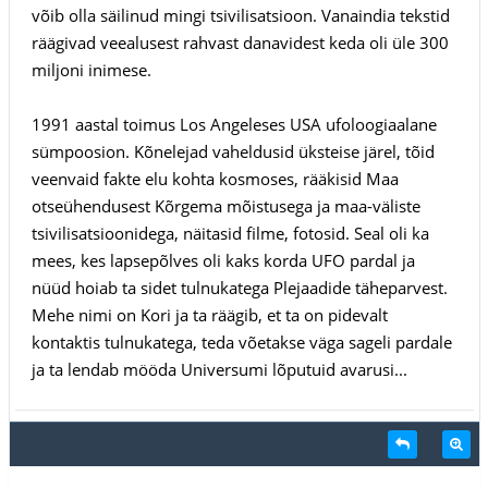
võib olla säilinud mingi tsivilisatsioon. Vanaindia tekstid
räägivad veealusest rahvast danavidest keda oli üle 300
miljoni inimese.
1991 aastal toimus Los Angeleses USA ufoloogiaalane
sümpoosion. Kõnelejad vaheldusid üksteise järel, tõid
veenvaid fakte elu kohta kosmoses, rääkisid Maa
otseühendusest Kõrgema mõistusega ja maa-väliste
tsivilisatsioonidega, näitasid filme, fotosid. Seal oli ka
mees, kes lapsepõlves oli kaks korda UFO pardal ja
nüüd hoiab ta sidet tulnukatega Plejaadide täheparvest.
Mehe nimi on Kori ja ta räägib, et ta on pidevalt
kontaktis tulnukatega, teda võetakse väga sageli pardale
ja ta lendab mööda Universumi lõputuid avarusi...