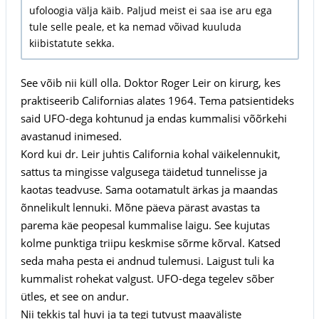
ufoloogia välja käib. Paljud meist ei saa ise aru ega
tule selle peale, et ka nemad võivad kuuluda
kiibistatute sekka.
See võib nii küll olla. Doktor Roger Leir on kirurg, kes
praktiseerib Californias alates 1964. Tema patsientideks
said UFO-dega kohtunud ja endas kummalisi võõrkehi
avastanud inimesed.
Kord kui dr. Leir juhtis California kohal väikelennukit,
sattus ta mingisse valgusega täidetud tunnelisse ja
kaotas teadvuse. Sama ootamatult ärkas ja maandas
õnnelikult lennuki. Mõne päeva pärast avastas ta
parema käe peopesal kummalise laigu. See kujutas
kolme punktiga triipu keskmise sõrme kõrval. Katsed
seda maha pesta ei andnud tulemusi. Laigust tuli ka
kummalist rohekat valgust. UFO-dega tegelev sõber
ütles, et see on andur.
Nii tekkis tal huvi ja ta tegi tutvust maaväliste