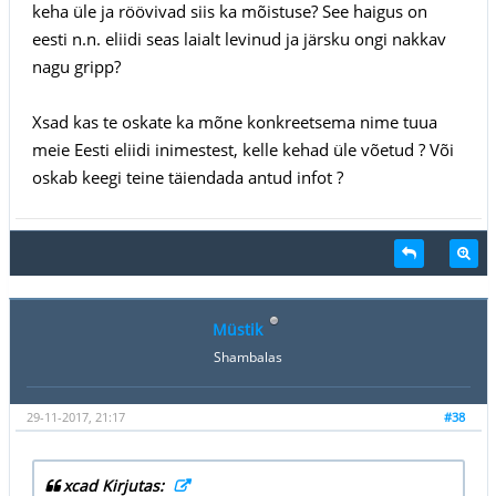
keha üle ja röövivad siis ka mõistuse? See haigus on
eesti n.n. eliidi seas laialt levinud ja järsku ongi nakkav
nagu gripp?
Xsad kas te oskate ka mõne konkreetsema nime tuua
meie Eesti eliidi inimestest, kelle kehad üle võetud ? Või
oskab keegi teine täiendada antud infot ?
Müstik
Shambalas
29-11-2017, 21:17
#38
xcad Kirjutas: