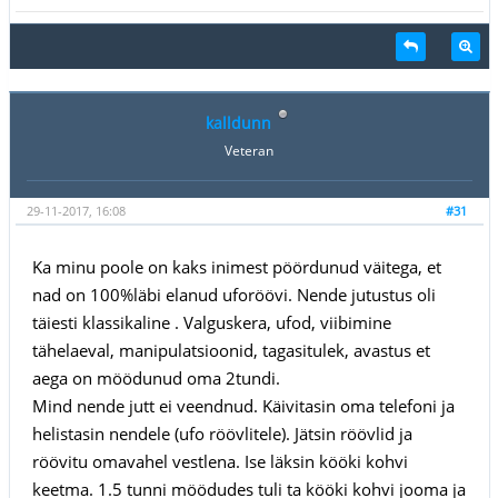
kalldunn
Veteran
29-11-2017, 16:08
#31
Ka minu poole on kaks inimest pöördunud väitega, et
nad on 100%läbi elanud uforöövi. Nende jutustus oli
täiesti klassikaline . Valguskera, ufod, viibimine
tähelaeval, manipulatsioonid, tagasitulek, avastus et
aega on möödunud oma 2tundi.
Mind nende jutt ei veendnud. Käivitasin oma telefoni ja
helistasin nendele (ufo röövlitele). Jätsin röövlid ja
röövitu omavahel vestlena. Ise läksin kööki kohvi
keetma. 1.5 tunni möödudes tuli ta kööki kohvi jooma ja