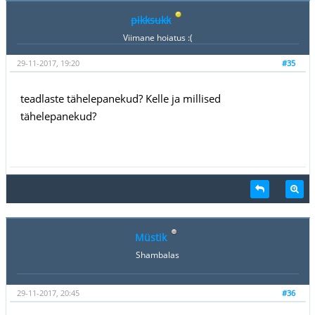
pikksukk
Viimane hoiatus :(
29-11-2017, 19:20
#35
teadlaste tähelepanekud? Kelle ja millised
tähelepanekud?
Müstik
Shambalas
29-11-2017, 20:45
#36