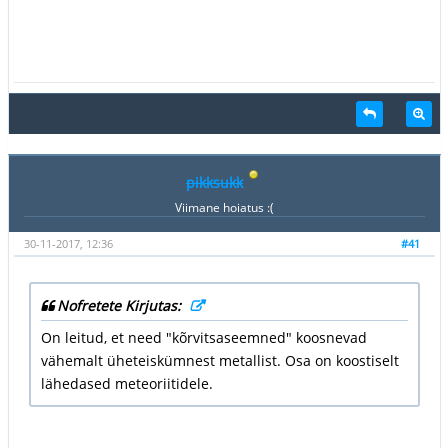
pikksukk
Viimane hoiatus :(
30-11-2017, 12:36
#41
Nofretete Kirjutas:
On leitud, et need "kõrvitsaseemned" koosnevad
vähemalt üheteiskümnest metallist. Osa on koostiselt
lähedased meteoriitidele.