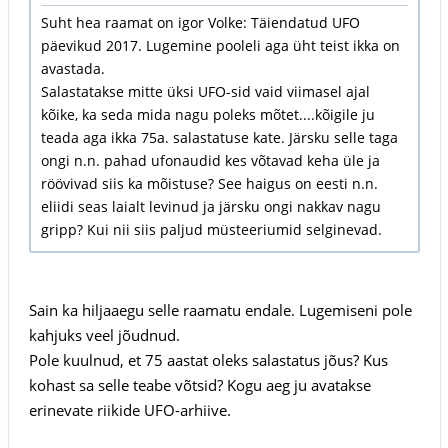
Suht hea raamat on igor Volke: Täiendatud UFO
päevikud 2017. Lugemine pooleli aga üht teist ikka on
avastada.
Salastatakse mitte üksi UFO-sid vaid viimasel ajal
kõike, ka seda mida nagu poleks mõtet....kõigile ju
teada aga ikka 75a. salastatuse kate. Järsku selle taga
ongi n.n. pahad ufonaudid kes võtavad keha üle ja
röövivad siis ka mõistuse? See haigus on eesti n.n.
eliidi seas laialt levinud ja järsku ongi nakkav nagu
gripp? Kui nii siis paljud müsteeriumid selginevad.
Sain ka hiljaaegu selle raamatu endale. Lugemiseni pole
kahjuks veel jõudnud.
Pole kuulnud, et 75 aastat oleks salastatus jõus? Kus
kohast sa selle teabe võtsid? Kogu aeg ju avatakse
erinevate riikide UFO-arhiive.