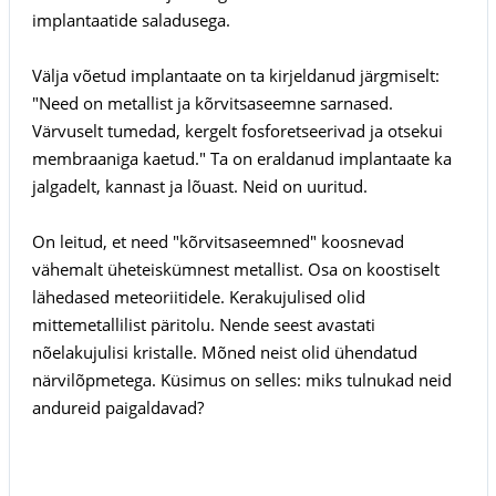
implantaatide saladusega.
Välja võetud implantaate on ta kirjeldanud järgmiselt:
"Need on metallist ja kõrvitsaseemne sarnased.
Värvuselt tumedad, kergelt fosforetseerivad ja otsekui
membraaniga kaetud." Ta on eraldanud implantaate ka
jalgadelt, kannast ja lõuast. Neid on uuritud.
On leitud, et need "kõrvitsaseemned" koosnevad
vähemalt üheteiskümnest metallist. Osa on koostiselt
lähedased meteoriitidele. Kerakujulised olid
mittemetallilist päritolu. Nende seest avastati
nõelakujulisi kristalle. Mõned neist olid ühendatud
närvilõpmetega. Küsimus on selles: miks tulnukad neid
andureid paigaldavad?