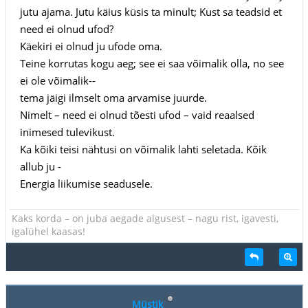
jutu ajama. Jutu käius küsis ta minult; Kust sa teadsid et
need ei olnud ufod?
Käekiri ei olnud ju ufode oma.
Teine korrutas kogu aeg; see ei saa võimalik olla, no see
ei ole võimalik--
tema jäigi ilmselt oma arvamise juurde.
Nimelt – need ei olnud tõesti ufod – vaid reaalsed
inimesed tulevikust.
Ka kõiki teisi nähtusi on võimalik lahti seletada. Kõik
allub ju -
Energia liikumise seadusele.
Kaks korda – on juba aegade algusest – nagu rist, igavesti,
igalühel kaasas!
Müstik