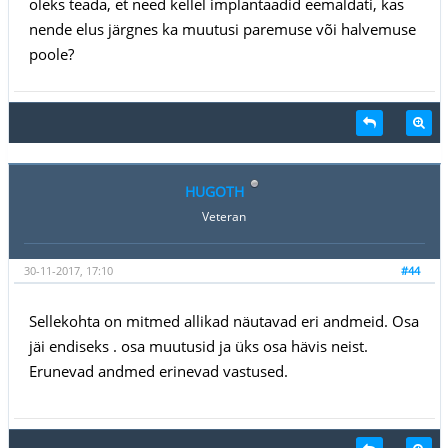
oleks teada, et need kellel implantaadid eemaldati, kas
nende elus järgnes ka muutusi paremuse või halvemuse
poole?
HUGOTH
Veteran
30-11-2017, 17:10
#44
Sellekohta on mitmed allikad näutavad eri andmeid. Osa
jäi endiseks . osa muutusid ja üks osa hävis neist.
Erunevad andmed erinevad vastused.