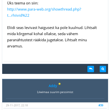
Üks teema on siin:
http://www.para-web.org/showthread.php?
t...rhiivid%22
Eliidi seas levivast haigusest ka pole kuulnud. Lihtsalt
mida kõrgemal kohal ollakse, seda vähem
paranähtustest rääkida jugetakse. Lihtsalt minu
arvamus.
Addy
Liiwimaa suurim pessimist
29-11-2017, 22:18
#39