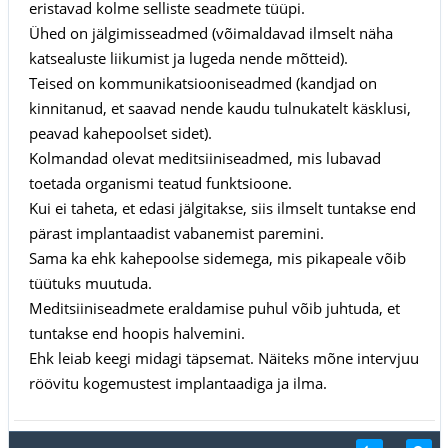
eristavad kolme selliste seadmete tüüpi.
Ühed on jälgimisseadmed (võimaldavad ilmselt näha
katsealuste liikumist ja lugeda nende mõtteid).
Teised on kommunikatsiooniseadmed (kandjad on
kinnitanud, et saavad nende kaudu tulnukatelt käsklusi,
peavad kahepoolset sidet).
Kolmandad olevat meditsiiniseadmed, mis lubavad
toetada organismi teatud funktsioone.
Kui ei taheta, et edasi jälgitakse, siis ilmselt tuntakse end
pärast implantaadist vabanemist paremini.
Sama ka ehk kahepoolse sidemega, mis pikapeale võib
tüütuks muutuda.
Meditsiiniseadmete eraldamise puhul võib juhtuda, et
tuntakse end hoopis halvemini.
Ehk leiab keegi midagi täpsemat. Näiteks mõne intervjuu
röövitu kogemustest implantaadiga ja ilma.