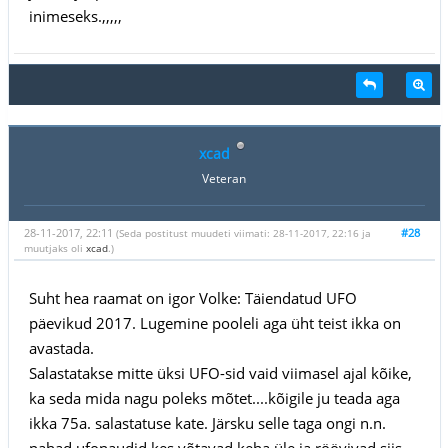
inimeseks.,,,,,
xcad
Veteran
28-11-2017, 22:11
#28
(Seda postitust muudeti viimati: 28-11-2017, 22:16 ja
muutjaks oli
xcad
.)
Suht hea raamat on igor Volke: Täiendatud UFO
päevikud 2017. Lugemine pooleli aga üht teist ikka on
avastada.
Salastatakse mitte üksi UFO-sid vaid viimasel ajal kõike,
ka seda mida nagu poleks mõtet....kõigile ju teada aga
ikka 75a. salastatuse kate. Järsku selle taga ongi n.n.
pahad ufonaudid kes võtavad keha üle ja röövivad siis