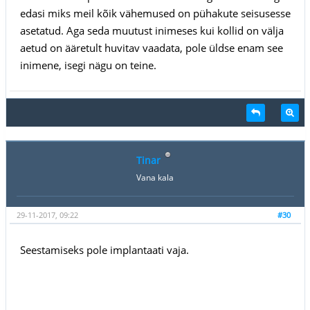
edasi miks meil kõik vähemused on pühakute seisusesse
asetatud. Aga seda muutust inimeses kui kollid on välja
aetud on ääretult huvitav vaadata, pole üldse enam see
inimene, isegi nägu on teine.
Tinar
Vana kala
29-11-2017, 09:22
#30
Seestamiseks pole implantaati vaja.