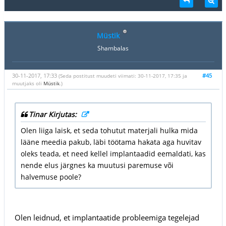
Müstik
Shambalas
30-11-2017, 17:33
#45
(Seda postitust muudeti viimati: 30-11-2017, 17:35 ja
muutjaks oli
Müstik
.)
Tinar Kirjutas:
Olen liiga laisk, et seda tohutut materjali hulka mida
lääne meedia pakub, läbi töötama hakata aga huvitav
oleks teada, et need kellel implantaadid eemaldati, kas
nende elus järgnes ka muutusi paremuse või
halvemuse poole?
Olen leidnud, et implantaatide probleemiga tegelejad