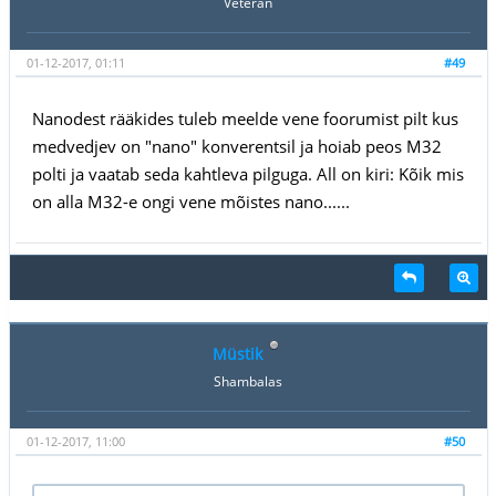
Veteran
01-12-2017, 01:11
#49
Nanodest rääkides tuleb meelde vene foorumist pilt kus
medvedjev on "nano" konverentsil ja hoiab peos M32
polti ja vaatab seda kahtleva pilguga. All on kiri: Kõik mis
on alla M32-e ongi vene mõistes nano......
Müstik
Shambalas
01-12-2017, 11:00
#50