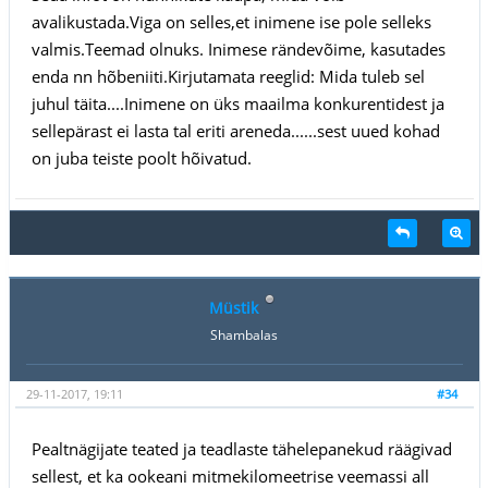
avalikustada.Viga on selles,et inimene ise pole selleks
valmis.Teemad olnuks. Inimese rändevõime, kasutades
enda nn hõbeniiti.Kirjutamata reeglid: Mida tuleb sel
juhul täita....Inimene on üks maailma konkurentidest ja
sellepärast ei lasta tal eriti areneda......sest uued kohad
on juba teiste poolt hõivatud.
Müstik
Shambalas
29-11-2017, 19:11
#34
Pealtnägijate teated ja teadlaste tähelepanekud räägivad
sellest, et ka ookeani mitmekilomeetrise veemassi all