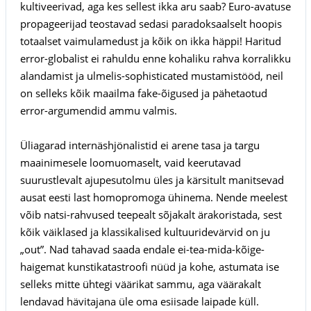
kultiveerivad, aga kes sellest ikka aru saab? Euro-avatuse
propageerijad teostavad sedasi paradoksaalselt hoopis
totaalset vaimulamedust ja kõik on ikka häppi! Haritud
error-globalist ei rahuldu enne kohaliku rahva korralikku
alandamist ja ulmelis-sophisticated mustamistööd, neil
on selleks kõik maailma fake-õigused ja pähetaotud
error-argumendid ammu valmis.
Üliagarad internäshjönalistid ei arene tasa ja targu
maainimesele loomuomaselt, vaid keerutavad
suurustlevalt ajupesutolmu üles ja kärsitult manitsevad
ausat eesti last homopromoga ühinema. Nende meelest
võib natsi-rahvused teepealt sõjakalt ärakoristada, sest
kõik väiklased ja klassikalised kultuuridevärvid on ju
„out”. Nad tahavad saada endale ei-tea-mida-kõige-
haigemat kunstikatastroofi nüüd ja kohe, astumata ise
selleks mitte ühtegi väärikat sammu, aga väärakalt
lendavad hävitajana üle oma esiisade laipade küll.