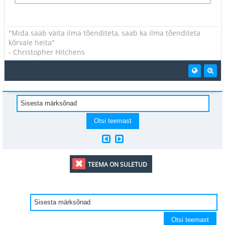
"Mida saab väita ilma tõenditeta, saab ka ilma tõenditeta
kõrvale heita"
- Christopher Hitchens
TEEMA ON SULETUD