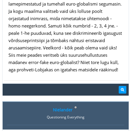
lamepimestatud ja tumehall euro-globalismi segumasin.
Ja kogu maailma valitseb vaid üks lolluse poolt
orjastatud inimrass, mida nimetatakse ühtemoodi -
homo neegerkond. Samuti kõik numbrid - 2, 3, 4 jne. -
peale 1-he puuduvad, kuna see diskrimineerib igasugust
võrdsuseprintsiipi ja tõmbaks nähtusi eristavaid
arusaamisepiire. Veelkord - kõik peab olema vaid üks!
Siis meie peades veritseb üks suurusehullustuses
mädanev error-fake euro-globalist? Niiet tore lugu küll,
aga prohveti-Lobjakas on igatahes matsidele rääkinud!
Nielander
Questioning Everything