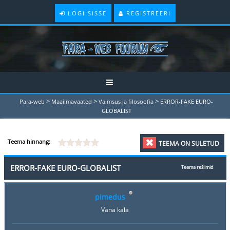
LOGI SISSE
REGISTREERI
>
>
>
Para-web
Maailmavaated
Vaimsus ja filosoofia
ERROR-FAKE EURO-
GLOBALIST
Teema hinnang:
TEEMA ON SULETUD
ERROR-FAKE EURO-GLOBALIST
Teema režiimid
pimedus
Vana kala