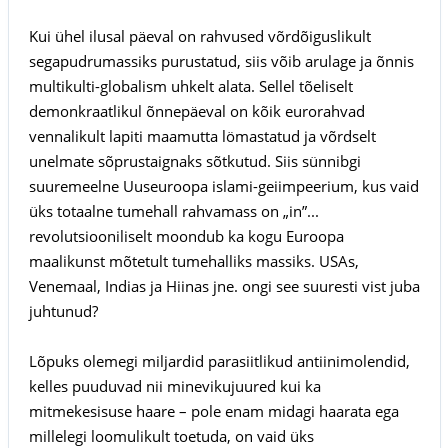
Kui ühel ilusal päeval on rahvused võrdõiguslikult
segapudrumassiks purustatud, siis võib arulage ja õnnis
multikulti-globalism uhkelt alata. Sellel tõeliselt
demonkraatlikul õnnepäeval on kõik eurorahvad
vennalikult lapiti maamutta lömastatud ja võrdselt
unelmate sõprustaignaks sõtkutud. Siis sünnibgi
suuremeelne Uuseuroopa islami-geiimpeerium, kus vaid
üks totaalne tumehall rahvamass on „in”...
revolutsiooniliselt moondub ka kogu Euroopa
maalikunst mõtetult tumehalliks massiks. USAs,
Venemaal, Indias ja Hiinas jne. ongi see suuresti vist juba
juhtunud?
Lõpuks olemegi miljardid parasiitlikud antiinimolendid,
kelles puuduvad nii minevikujuured kui ka
mitmekesisuse haare – pole enam midagi haarata ega
millelegi loomulikult toetuda, on vaid üks