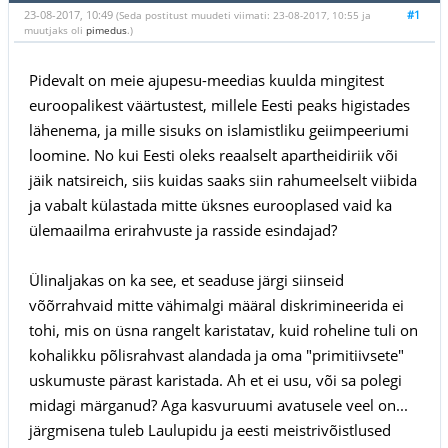
23-08-2017, 10:49
#1
(Seda postitust muudeti viimati: 23-08-2017, 10:55 ja
muutjaks oli
pimedus
.)
Pidevalt on meie ajupesu-meedias kuulda mingitest
euroopalikest väärtustest, millele Eesti peaks higistades
lähenema, ja mille sisuks on islamistliku geiimpeeriumi
loomine. No kui Eesti oleks reaalselt apartheidiriik või
jäik natsireich, siis kuidas saaks siin rahumeelselt viibida
ja vabalt külastada mitte üksnes eurooplased vaid ka
ülemaailma erirahvuste ja rasside esindajad?
Ülinaljakas on ka see, et seaduse järgi siinseid
võõrrahvaid mitte vähimalgi määral diskrimineerida ei
tohi, mis on üsna rangelt karistatav, kuid roheline tuli on
kohalikku põlisrahvast alandada ja oma "primitiivsete"
uskumuste pärast karistada. Ah et ei usu, või sa polegi
midagi märganud? Aga kasvuruumi avatusele veel on...
järgmisena tuleb Laulupidu ja eesti meistrivõistlused