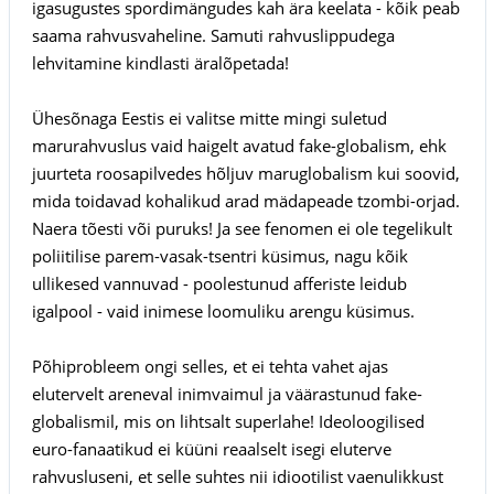
igasugustes spordimängudes kah ära keelata - kõik peab
saama rahvusvaheline. Samuti rahvuslippudega
lehvitamine kindlasti äralõpetada!
Ühesõnaga Eestis ei valitse mitte mingi suletud
marurahvuslus vaid haigelt avatud fake-globalism, ehk
juurteta roosapilvedes hõljuv maruglobalism kui soovid,
mida toidavad kohalikud arad mädapeade tzombi-orjad.
Naera tõesti või puruks! Ja see fenomen ei ole tegelikult
poliitilise parem-vasak-tsentri küsimus, nagu kõik
ullikesed vannuvad - poolestunud afferiste leidub
igalpool - vaid inimese loomuliku arengu küsimus.
Põhiprobleem ongi selles, et ei tehta vahet ajas
elutervelt areneval inimvaimul ja väärastunud fake-
globalismil, mis on lihtsalt superlahe! Ideoloogilised
euro-fanaatikud ei küüni reaalselt isegi eluterve
rahvusluseni, et selle suhtes nii idiootilist vaenulikkust