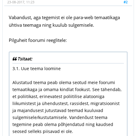
23-08-2017, 11:23
#2
Vabandust, aga tegemist ei ole para-web temaatikaga
ühtiva teemaga ning kuulub sulgemisele.
Pilguheit foorumi reeglitele:
Tsitaat:
3.1. Uue teema loomine
Alustatud teema peab olema seotud meie foorumi
temaatikaga ja omama kindlat fookust. See tähendab,
et poliitikast, erinevatest poliitilise alatooniga
liikumistest ja ühendustest, rassidest, migratsioonist
ja majandusest jutustavad teemad kuuluvad
sulgemisele/kustutamisele. Vandenõust teema
tegemine peab olema põhjendatud ning kaudsed
seosed selleks piisavad ei ole.