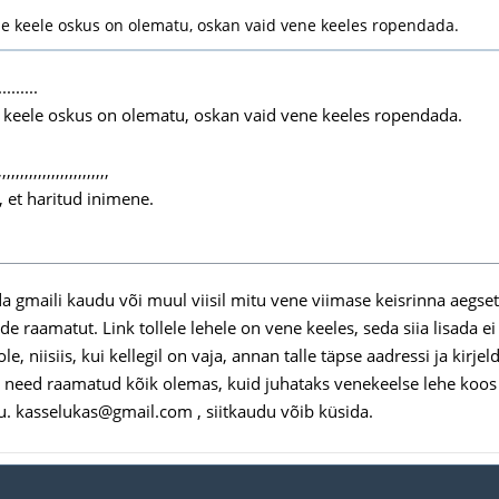
e keele oskus on olematu, oskan vaid vene keeles ropendada.
.........
keele oskus on olematu, oskan vaid vene keeles ropendada.
,,,,,,,,,,,,,,,,,,,,,,,,,
 et haritud inimene.
 gmaili kaudu või muul viisil mitu vene viimase keisrinna aegset 
e raamatut. Link tollele lehele on vene keeles, seda siia lisada e
le, niisiis, kui kellegil on vaja, annan talle täpse aadressi ja kirj
eed raamatud kõik olemas, kuid juhataks venekeelse lehe koos link
ju. kasselukas@gmail.com , siitkaudu võib küsida.