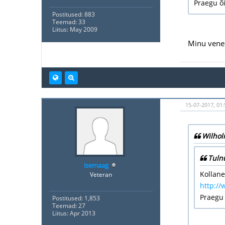
Praegu õi
Postitused: 883
Teemad: 33
Liitus: May 2009
Minu vene 
15-07-2017, 01
Wilhol
Tuln
isemaag
Kollane
Veteran
http://
Praegu 
Postitused: 1,853
Teemad: 27
Liitus: Apr 2013