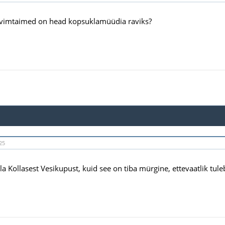
avimtaimed on head kopsuklamüüdia raviks?
25
la Kollasest Vesikupust, kuid see on tiba mürgine, ettevaatlik tuleb