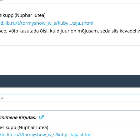
sikupp (Nuphar lutea)
ld.lib.ru/t/tormyshow_w_s/kuby...taja.shtml
eb, võib kasutada õisi, kuid juur on mõjusam, seda siis kevadel võ
34
inimene Kirjutas:
vesikupp (Nuphar lutea)
rld.lib.ru/t/tormyshow_w_s/kuby...taja.shtml