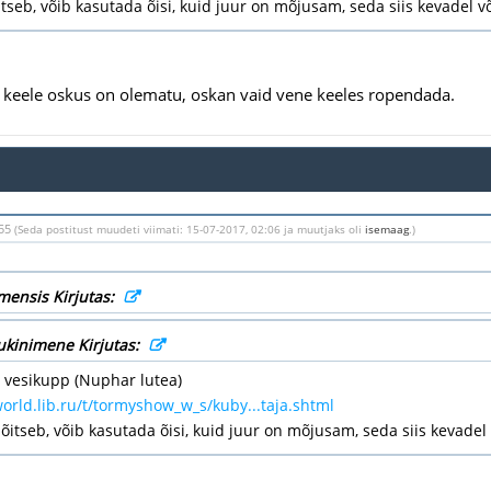
tseb, võib kasutada õisi, kuid juur on mõjusam, seda siis kevadel või
keele oskus on olematu, oskan vaid vene keeles ropendada.
:55
(Seda postitust muudeti viimati: 15-07-2017, 02:06 ja muutjaks oli
isemaag
.)
mensis Kirjutas:
ukinimene Kirjutas:
 vesikupp (Nuphar lutea)
world.lib.ru/t/tormyshow_w_s/kuby...taja.shtml
õitseb, võib kasutada õisi, kuid juur on mõjusam, seda siis kevadel v