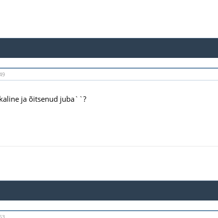
49
ikaline ja õitsenud juba``?
53