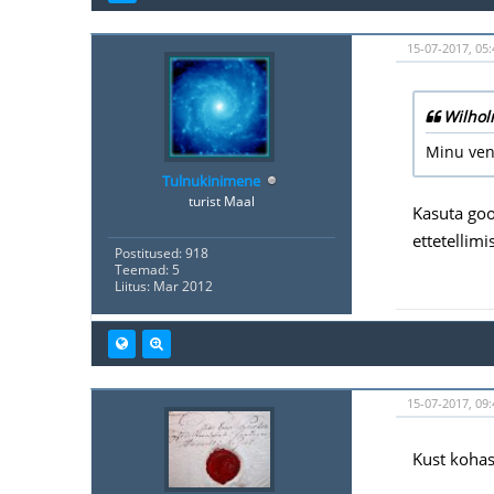
15-07-2017, 05:
Wilhol
Minu ven
Tulnukinimene
turist Maal
Kasuta goog
ettetellimis
Postitused: 918
Teemad: 5
Liitus: Mar 2012
15-07-2017, 09:
Kust kohas