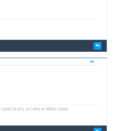
#9
saab ta aru, et raha ei kõlba süüa!