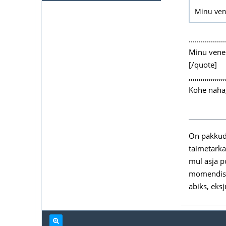
Minu ven
..................
Minu vene 
[/quote]
,,,,,,,,,,,,,,,,,,
Kohe näha,
On pakkuda
taimetarkad
mul asja po
momendis n
abiks, eks