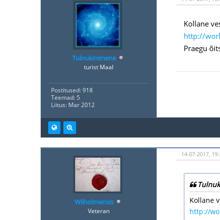
Kollane ve
http://wor
Praegu õits
Tulnukinimene
turist Maal
Postitused: 918
Teemad: 5
Liitus: Mar 2012
14-07-2017, 19:
Tulnuk
Kollane 
Wilholmensis
Veteran
http://wo