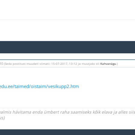
:10
(Seda postitust muudeti viimati: 15-07-2017, 13:12 ja muutjaks oli
Kahvanägu
.)
.edu.ee/taimed/oistaim/vesikupp2.htm
almis hävitama enda ümbert raha saamiseks kõik elava ja alles siis 
us)