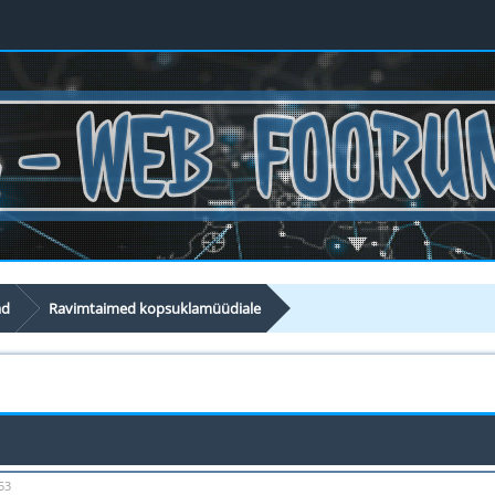
ad
Ravimtaimed kopsuklamüüdiale
53