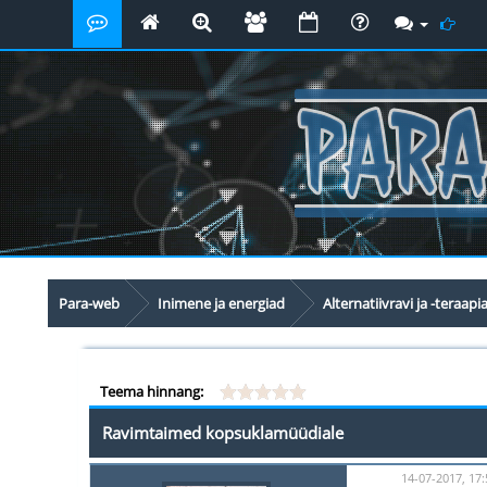
Para-web
Inimene ja energiad
Alternatiivravi ja -teraapi
Teema hinnang:
Ravimtaimed kopsuklamüüdiale
14-07-2017, 17: