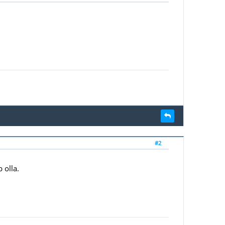
#2
 olla.