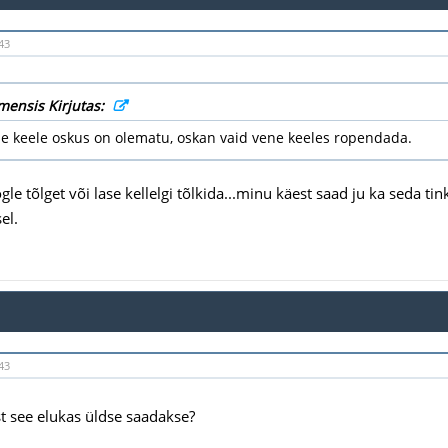
43
mensis Kirjutas:
e keele oskus on olematu, oskan vaid vene keeles ropendada.
le tõlget või lase kellelgi tõlkida...minu käest saad ju ka seda tink
el.
43
t see elukas üldse saadakse?