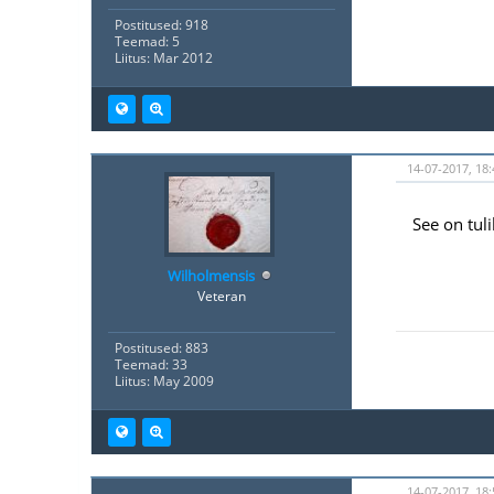
Postitused: 918
Teemad: 5
Liitus: Mar 2012
14-07-2017, 18:
See on tul
Wilholmensis
Veteran
Postitused: 883
Teemad: 33
Liitus: May 2009
14-07-2017, 18: