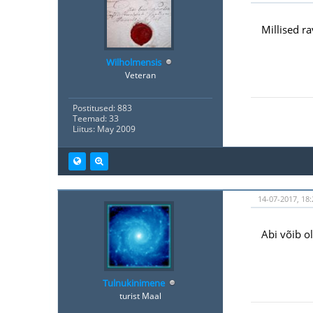
Millised r
Wilholmensis
Veteran
Postitused: 883
Teemad: 33
Liitus: May 2009
14-07-2017, 18:
Abi võib ol
Tulnukinimene
turist Maal