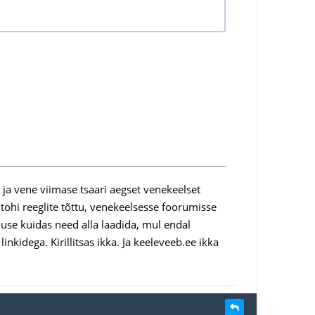
ja vene viimase tsaari aegset venekeelset
i tohi reeglite tõttu, venekeelsesse foorumisse
elduse kuidas need alla laadida, mul endal
idega. Kirillitsas ikka. Ja keeleveeb.ee ikka