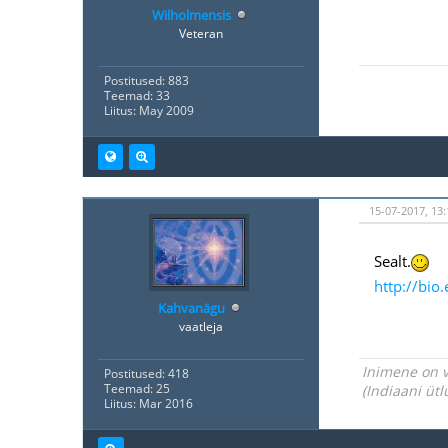
Wilholmensis
Veteran
Postitused: 883
Teemad: 33
Liitus: May 2009
15-07-2017, 13
Sealt.
http://bio
Kahvanägu
vaatleja
Inimene on v
Postitused: 418
Teemad: 25
(Indiaani ütl
Liitus: Mar 2016