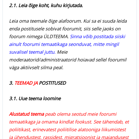
2.1. Leia õige koht, kuhu kirjutada.
Leia oma teemale õige alafoorum. Kui sa ei suuda leida
enda postitusele sobivat foorumit, siis selle jaoks on
foorum nimega ÜLDTEEMA.
Sinna võib postitada siiski
ainult foorumi temaatikaga seonduvat, mitte mingil
suvalisel teemal juttu.
Meie
moderaatorid/administraatorid hoiavad sellel foorumil
väga aktiivselt silma peal.
3.
TEEMAD JA
POSTITUSED
3.1. Uue teema loomine
Alustatud teema
peab olema seotud meie foorumi
temaatikaga ja omama kindlat fookust. See tähendab, et
poliitikast, erinevatest poliitilise alatooniga liikumistest
ja ühendustest, rassidest, migratsioonist ja majandusest