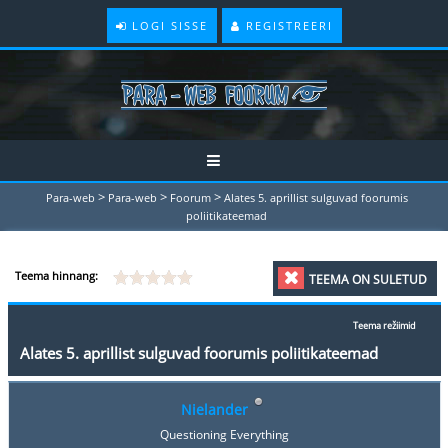
LOGI SISSE
REGISTREERI
>
>
>
Para-web
Para-web
Foorum
Alates 5. aprillist sulguvad foorumis
poliitikateemad
Teema hinnang:
TEEMA ON SULETUD
Teema režiimid
Alates 5. aprillist sulguvad foorumis poliitikateemad
Nielander
Questioning Everything