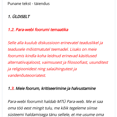
Punane tekst - täiendus
1. ÜLDISELT
1.2. Para-webi foorumi temaatika
Selle alla kuulub diskussioon erinevatel teaduslikel ja
teadusele mõistmatutel teemadel. Lisaks on meie
foorumis kindla koha leidnud erinevad käsitlused
alternatiivajaloost, vaimsusest ja filosoofiast, usunditest
ja religioonidest ning salaühingutest ja
vandenõuteooriatest.
1.
3
. Meie foorum, kritiseerimine ja halvustamine
Para-webi foorumit haldab MTÜ Para-web. Me ei saa
oma töö eest mingit tulu, me kõik tegeleme siinse
süsteemi haldamisega tänu sellele, et me usume oma