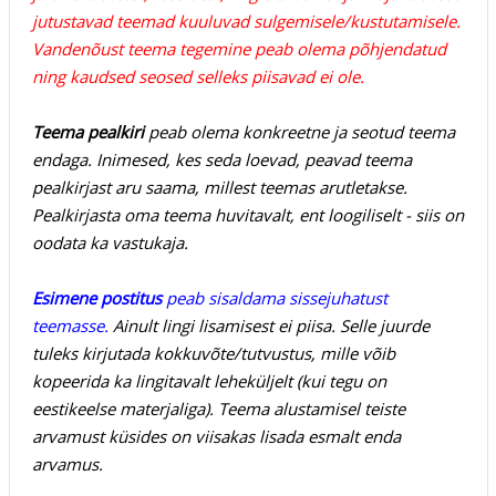
jutustavad teemad kuuluvad sulgemisele/kustutamisele.
Vandenõust teema tegemine peab olema põhjendatud
ning kaudsed seosed selleks piisavad ei ole.
Teema pealkiri
peab olema konkreetne ja seotud teema
endaga. Inimesed, kes seda loevad, peavad teema
pealkirjast aru saama, millest teemas arutletakse.
Pealkirjasta oma teema huvitavalt, ent loogiliselt - siis on
oodata ka vastukaja.
Esimene postitus
peab sisaldama sissejuhatust
teemasse.
Ainult lingi lisamisest ei piisa. Selle juurde
tuleks kirjutada kokkuvõte/tutvustus, mille võib
kopeerida ka lingitavalt leheküljelt (kui tegu on
eestikeelse materjaliga). Teema alustamisel teiste
arvamust küsides on viisakas lisada esmalt enda
arvamus.