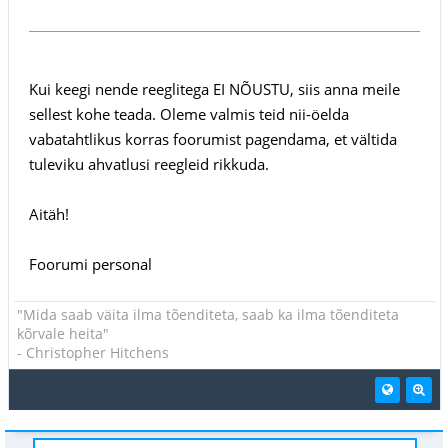
Kui keegi nende reeglitega EI NÕUSTU, siis anna meile
sellest kohe teada. Oleme valmis teid nii-öelda
vabatahtlikus korras foorumist pagendama, et vältida
tuleviku ahvatlusi reegleid rikkuda.
Aitäh!
Foorumi personal
"Mida saab väita ilma tõenditeta, saab ka ilma tõenditeta
kõrvale heita"
- Christopher Hitchens