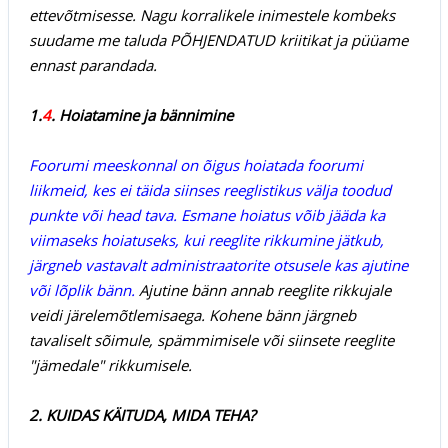
ettevõtmisesse. Nagu korralikele inimestele kombeks
suudame me taluda PÕHJENDATUD kriitikat ja püüame
ennast parandada.
1.
4
. Hoiatamine ja bännimine
Foorumi meeskonnal on õigus hoiatada foorumi
liikmeid, kes ei täida siinses reeglistikus välja toodud
punkte või head tava. Esmane hoiatus võib jääda ka
viimaseks hoiatuseks, kui reeglite rikkumine jätkub,
järgneb vastavalt administraatorite otsusele kas ajutine
või lõplik bänn.
Ajutine bänn annab reeglite rikkujale
veidi järelemõtlemisaega. Kohene bänn järgneb
tavaliselt sõimule, spämmimisele või siinsete reeglite
"jämedale" rikkumisele.
2. KUIDAS KÄITUDA, MIDA TEHA?