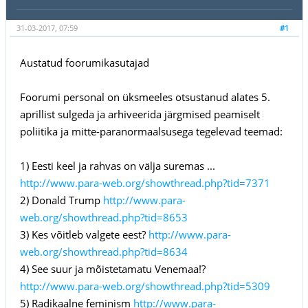
31-03-2017, 07:59
#1
Austatud foorumikasutajad
Foorumi personal on üksmeeles otsustanud alates 5.
aprillist sulgeda ja arhiveerida järgmised peamiselt
poliitika ja mitte-paranormaalsusega tegelevad teemad:
1) Eesti keel ja rahvas on välja suremas ...
http://www.para-web.org/showthread.php?tid=7371
2) Donald Trump
http://www.para-
web.org/showthread.php?tid=8653
3) Kes võitleb valgete eest?
http://www.para-
web.org/showthread.php?tid=8634
4) See suur ja mõistetamatu Venemaa!?
http://www.para-web.org/showthread.php?tid=5309
5) Radikaalne feminism
http://www.para-