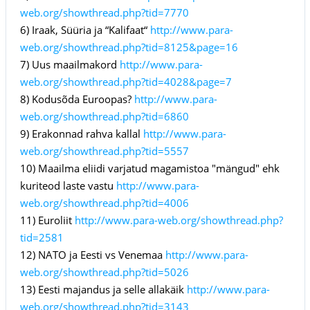
web.org/showthread.php?tid=7770
6) Iraak, Süüria ja “Kalifaat“
http://www.para-
web.org/showthread.php?tid=8125&page=16
7) Uus maailmakord
http://www.para-
web.org/showthread.php?tid=4028&page=7
8) Kodusõda Euroopas?
http://www.para-
web.org/showthread.php?tid=6860
9) Erakonnad rahva kallal
http://www.para-
web.org/showthread.php?tid=5557
10) Maailma eliidi varjatud magamistoa "mängud" ehk
kuriteod laste vastu
http://www.para-
web.org/showthread.php?tid=4006
11) Euroliit
http://www.para-web.org/showthread.php?
tid=2581
12) NATO ja Eesti vs Venemaa
http://www.para-
web.org/showthread.php?tid=5026
13) Eesti majandus ja selle allakäik
http://www.para-
web.org/showthread.php?tid=3143