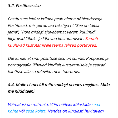
3.2. Postituse sisu.
Postitustes leiduv kriitika peab olema põhjendusega.
Postitused, mis piirduvad tekstiga nt "See on täitsa
jama", "Pole midagi ajuvabamat varem kuulnud"
liigituvad läbuks ja lähevad kustutamisele.
Samuti
kuuluvad kustutamisele teemavälised postitused.
Ole kindel et sinu postituse sisu on sünnis. Roppused ja
pornograafia lähevad kindlalt kustutamisele ja seavad
kahtluse alla su tuleviku meie foorumis.
4.4. Mulle ei meeldi mitte midagi nendes reeglites. Mida
ma nüüd teen?
Võimalusi on mitmeid. Võid näiteks külastada
seda
kohta
või
seda kohta
. Nendes on kindlasti huvitavam.