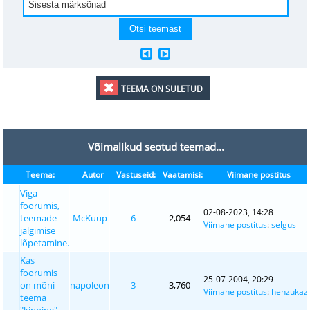
TEEMA ON SULETUD
Võimalikud seotud teemad...
Teema:
Autor
Vastuseid:
Vaatamisi:
Viimane postitus
Viga
foorumis,
02-08-2023, 14:28
teemade
McKuup
6
2,054
Viimane postitus
:
selgus
jälgimise
lõpetamine.
Kas
foorumis
25-07-2004, 20:29
on mõni
napoleon
3
3,760
Viimane postitus
:
henzukaz
teema
"kinnine"