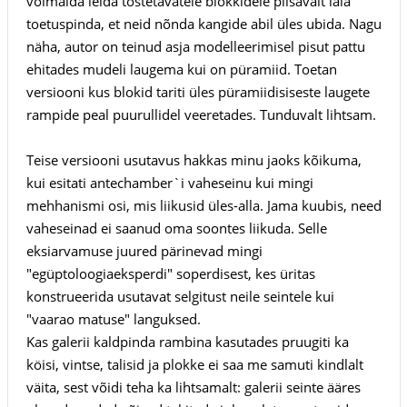
võimalda leida tõstetavatele blokkidele piisavalt laia
toetuspinda, et neid nõnda kangide abil üles ubida. Nagu
näha, autor on teinud asja modelleerimisel pisut pattu
ehitades mudeli laugema kui on püramiid. Toetan
versiooni kus blokid tariti üles püramiidisiseste laugete
rampide peal puurullidel veeretades. Tunduvalt lihtsam.
Teise versiooni usutavus hakkas minu jaoks kõikuma,
kui esitati antechamber`i vaheseinu kui mingi
mehhanismi osi, mis liikusid üles-alla. Jama kuubis, need
vaheseinad ei saanud oma soontes liikuda. Selle
eksiarvamuse juured pärinevad mingi
"egüptoloogiaeksperdi" soperdisest, kes üritas
konstrueerida usutavat selgitust neile seintele kui
"vaarao matuse" languksed.
Kas galerii kaldpinda rambina kasutades pruugiti ka
köisi, vintse, talisid ja plokke ei saa me samuti kindlalt
väita, sest võidi teha ka lihtsamalt: galerii seinte ääres