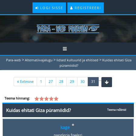
LOGI SISSE
REGISTREERI
>
>
>
Para-web
Alternatiivajalugu
Iidsed kultuurid ja ehitised
Kuidas ehitati Giza
püramiidid?
...
(current)
Eelmine
1
27
28
29
30
31
Teema hinnang:
Kuidas ehitati Giza püramiidid?
Teema režiimid
kage
naegleria fowleri