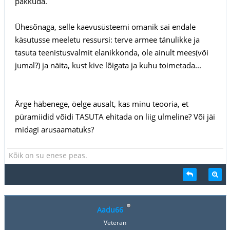
pakkuda.
Ühesõnaga, selle kaevusüsteemi omanik sai endale
käsutusse meeletu ressursi: terve armee tänulikke ja
tasuta teenistusvalmit elanikkonda, ole ainult mees(või
jumal?) ja näita, kust kive lõigata ja kuhu toimetada...
Ärge häbenege, öelge ausalt, kas minu teooria, et
püramiidid võidi TASUTA ehitada on liig ulmeline? Või jäi
midagi arusaamatuks?
Kõik on su enese peas.
Aadu66
Veteran