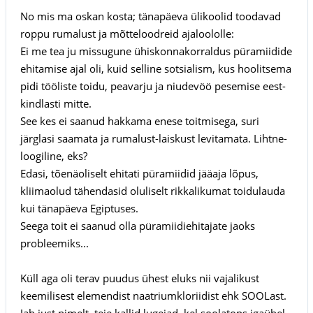
No mis ma oskan kosta; tänapäeva ülikoolid toodavad
roppu rumalust ja mõtteloodreid ajaloololle:
Ei me tea ju missugune ühiskonnakorraldus püramiidide
ehitamise ajal oli, kuid selline sotsialism, kus hoolitsema
pidi tööliste toidu, peavarju ja niudevöö pesemise eest-
kindlasti mitte.
See kes ei saanud hakkama enese toitmisega, suri
järglasi saamata ja rumalust-laiskust levitamata. Lihtne-
loogiline, eks?
Edasi, tõenäoliselt ehitati püramiidid jääaja lõpus,
kliimaolud tähendasid oluliselt rikkalikumat toidulauda
kui tänapäeva Egiptuses.
Seega toit ei saanud olla püramiidiehitajate jaoks
probleemiks...
Küll aga oli terav puudus ühest eluks nii vajalikust
keemilisest elemendist naatriumkloriidist ehk SOOLast.
Jah just nimelt, teie kallid lugejad, kel soolatops igaühel