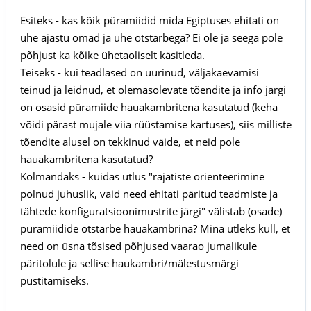
Esiteks - kas kõik püramiidid mida Egiptuses ehitati on
ühe ajastu omad ja ühe otstarbega? Ei ole ja seega pole
põhjust ka kõike ühetaoliselt käsitleda.
Teiseks - kui teadlased on uurinud, väljakaevamisi
teinud ja leidnud, et olemasolevate tõendite ja info järgi
on osasid püramiide hauakambritena kasutatud (keha
võidi pärast mujale viia rüüstamise kartuses), siis milliste
tõendite alusel on tekkinud väide, et neid pole
hauakambritena kasutatud?
Kolmandaks - kuidas ütlus "rajatiste orienteerimine
polnud juhuslik, vaid need ehitati päritud teadmiste ja
tähtede konfiguratsioonimustrite järgi" välistab (osade)
püramiidide otstarbe hauakambrina? Mina ütleks küll, et
need on üsna tõsised põhjused vaarao jumalikule
päritolule ja sellise haukambri/mälestusmärgi
püstitamiseks.