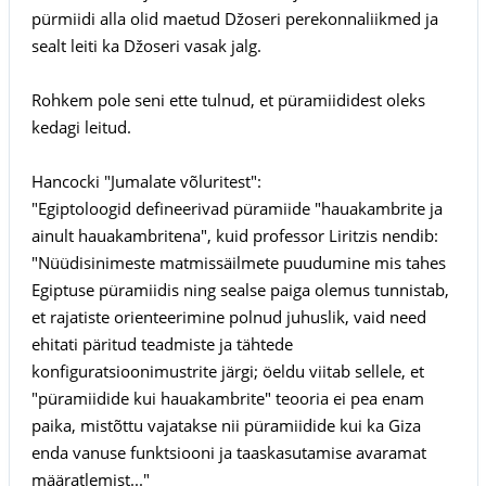
pürmiidi alla olid maetud Džoseri perekonnaliikmed ja
sealt leiti ka Džoseri vasak jalg.
Rohkem pole seni ette tulnud, et püramiididest oleks
kedagi leitud.
Hancocki "Jumalate võluritest":
"Egiptoloogid defineerivad püramiide "hauakambrite ja
ainult hauakambritena", kuid professor Liritzis nendib:
"Nüüdisinimeste matmissäilmete puudumine mis tahes
Egiptuse püramiidis ning sealse paiga olemus tunnistab,
et rajatiste orienteerimine polnud juhuslik, vaid need
ehitati päritud teadmiste ja tähtede
konfiguratsioonimustrite järgi; öeldu viitab sellele, et
"püramiidide kui hauakambrite" teooria ei pea enam
paika, mistõttu vajatakse nii püramiidide kui ka Giza
enda vanuse funktsiooni ja taaskasutamise avaramat
määratlemist..."