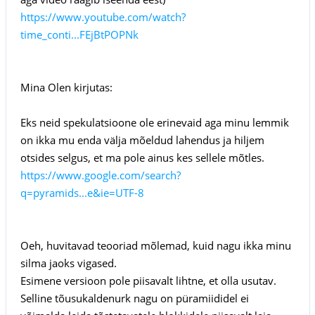
https://www.youtube.com/watch?
time_conti...FEjBtPOPNk
Mina Olen kirjutas:
Eks neid spekulatsioone ole erinevaid aga minu lemmik
on ikka mu enda välja mõeldud lahendus ja hiljem
otsides selgus, et ma pole ainus kes sellele mõtles.
https://www.google.com/search?
q=pyramids...e&ie=UTF-8
Oeh, huvitavad teooriad mõlemad, kuid nagu ikka minu
silma jaoks vigased.
Esimene versioon pole piisavalt lihtne, et olla usutav.
Selline tõusukaldenurk nagu on püramiididel ei