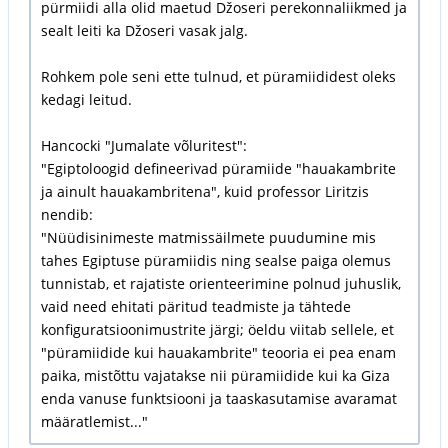
pürmiidi alla olid maetud Džoseri perekonnaliikmed ja
sealt leiti ka Džoseri vasak jalg.
Rohkem pole seni ette tulnud, et püramiididest oleks
kedagi leitud.
Hancocki "Jumalate võluritest":
"Egiptoloogid defineerivad püramiide "hauakambrite
ja ainult hauakambritena", kuid professor Liritzis
nendib:
"Nüüdisinimeste matmissäilmete puudumine mis
tahes Egiptuse püramiidis ning sealse paiga olemus
tunnistab, et rajatiste orienteerimine polnud juhuslik,
vaid need ehitati päritud teadmiste ja tähtede
konfiguratsioonimustrite järgi; öeldu viitab sellele, et
"püramiidide kui hauakambrite" teooria ei pea enam
paika, mistõttu vajatakse nii püramiidide kui ka Giza
enda vanuse funktsiooni ja taaskasutamise avaramat
määratlemist..."