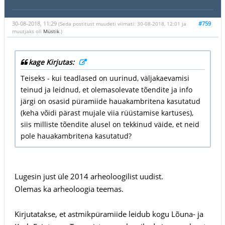
30-08-2018, 11:29
#759
(Seda postitust muudeti viimati: 30-08-2018, 12:01 ja
muutjaks oli
Müstik
.)
kage Kirjutas:
Teiseks - kui teadlased on uurinud, väljakaevamisi
teinud ja leidnud, et olemasolevate tõendite ja info
järgi on osasid püramiide hauakambritena kasutatud
(keha võidi pärast mujale viia rüüstamise kartuses),
siis milliste tõendite alusel on tekkinud väide, et neid
pole hauakambritena kasutatud?
Lugesin just üle 2014 arheoloogilist uudist.
Olemas ka arheoloogia teemas.
Kirjutatakse, et astmikpüramiide leidub kogu Lõuna- ja