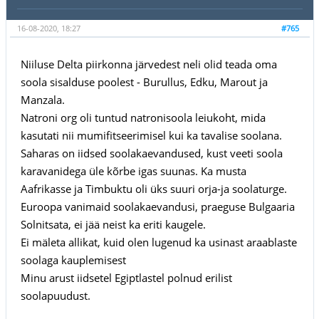
16-08-2020, 18:27
#765
Niiluse Delta piirkonna järvedest neli olid teada oma
soola sisalduse poolest - Burullus, Edku, Marout ja
Manzala.
Natroni org oli tuntud natronisoola leiukoht, mida
kasutati nii mumifitseerimisel kui ka tavalise soolana.
Saharas on iidsed soolakaevandused, kust veeti soola
karavanidega üle kõrbe igas suunas. Ka musta
Aafrikasse ja Timbuktu oli üks suuri orja-ja soolaturge.
Euroopa vanimaid soolakaevandusi, praeguse Bulgaaria
Solnitsata, ei jää neist ka eriti kaugele.
Ei mäleta allikat, kuid olen lugenud ka usinast araablaste
soolaga kauplemisest
Minu arust iidsetel Egiptlastel polnud erilist
soolapuudust.