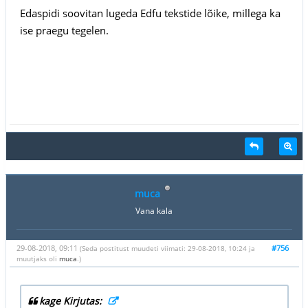
Edaspidi soovitan lugeda Edfu tekstide lõike, millega ka
ise praegu tegelen.
muca
Vana kala
29-08-2018, 09:11
#756
(Seda postitust muudeti viimati: 29-08-2018, 10:24 ja
muutjaks oli
muca
.)
kage Kirjutas: