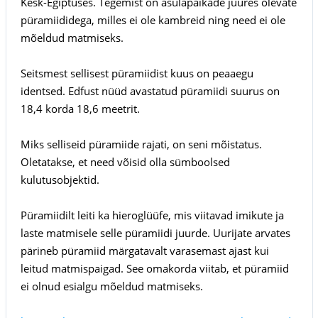
Kesk-Egiptuses. Tegemist on asulapaikade juures olevate
püramiididega, milles ei ole kambreid ning need ei ole
mõeldud matmiseks.
Seitsmest sellisest püramiidist kuus on peaaegu
identsed. Edfust nüüd avastatud püramiidi suurus on
18,4 korda 18,6 meetrit.
Miks selliseid püramiide rajati, on seni mõistatus.
Oletatakse, et need võisid olla sümboolsed
kulutusobjektid.
Püramiidilt leiti ka hieroglüüfe, mis viitavad imikute ja
laste matmisele selle püramiidi juurde. Uurijate arvates
pärineb püramiid märgatavalt varasemast ajast kui
leitud matmispaigad. See omakorda viitab, et püramiid
ei olnud esialgu mõeldud matmiseks.