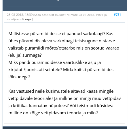
28-08-2018, 18:39
#751
(Seda postitust muudeti viimati: 28-08-2018, 19:01 ja
muutjaks oli
kage
.)
Millistesse püramiididesse ei pandud sarkofaagi? Kas
ühes püramiidis oleva sarkofaagi teistsugune otstarve
välistab püramiidi mõtte/otstarbe mis on seotud vaarao
(elu ja) surmaga?
Miks pandi püramiididesse väärtuslikke asju ja
kirjutati/joonistati seintele? Mida kaitsti püramiidides
lõksudega?
Kas vastused neile küsimustele aitavad kaasa mingile
vettpidavale teooriale? Ja milline on mingi muu vettpidav
ja kriitikat kannatav hüpotees? Või teistmodi küsides:
milline on kõige vettpidavam teooria ja miks?