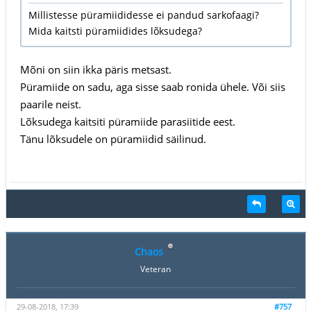
Millistesse püramiididesse ei pandud sarkofaagi?
Mida kaitsti püramiidides lõksudega?
Mõni on siin ikka päris metsast.
Püramiide on sadu, aga sisse saab ronida ühele. Või siis
paarile neist.
Lõksudega kaitsiti püramiide parasiitide eest.
Tänu lõksudele on püramiidid säilinud.
Chaos
Veteran
29-08-2018, 17:39
#757