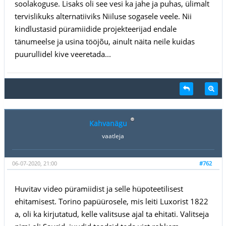
soolakoguse. Lisaks oli see vesi ka jahe ja puhas, ülimalt
tervislikuks alternatiiviks Niiluse sogasele veele. Nii
kindlustasid püramiidide projekteerijad endale
tänumeelse ja usina tööjõu, ainult näita neile kuidas
puurullidel kive veeretada...
Kahvanägu
vaatleja
06-07-2020, 21:00
#762
Huvitav video püramiidist ja selle hüpoteetilisest
ehitamisest. Torino papüürosele, mis leiti Luxorist 1822
a, oli ka kirjutatud, kelle valitsuse ajal ta ehitati. Valitseja