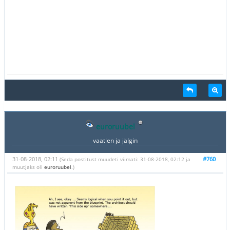
euroruubel
vaatlen ja jälgin
31-08-2018, 02:11
#760
(Seda postitust muudeti viimati: 31-08-2018, 02:12 ja
muutjaks oli
euroruubel
.)