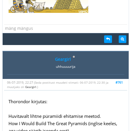
mäng mängus
Geargirl
uhhuuuurija
06-07-2019, 22:27
#761
(Seda postitust muudeti viimati: 06-07-2019, 22:30 ja
muutjaks oli
Geargirl
.)
Thorondor kirjutas:
Huvitavalt lihtne püramiidi ehitamise meetod.
How I Would Build The Great Pyramids (inglise keeles,
aga video räägib iseenda eest)