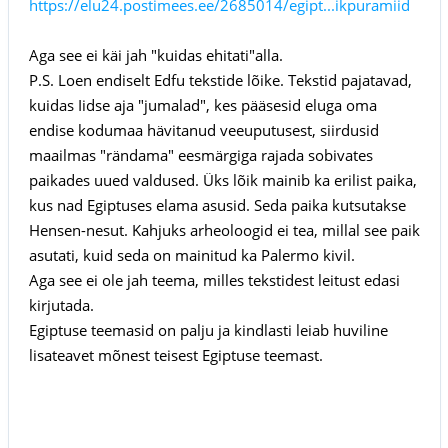
https://elu24.postimees.ee/2685014/egipt...ikpuramiid
Aga see ei käi jah "kuidas ehitati"alla.
P.S. Loen endiselt Edfu tekstide lõike. Tekstid pajatavad,
kuidas Iidse aja "jumalad", kes pääsesid eluga oma
endise kodumaa hävitanud veeuputusest, siirdusid
maailmas "rändama" eesmärgiga rajada sobivates
paikades uued valdused. Üks lõik mainib ka erilist paika,
kus nad Egiptuses elama asusid. Seda paika kutsutakse
Hensen-nesut. Kahjuks arheoloogid ei tea, millal see paik
asutati, kuid seda on mainitud ka Palermo kivil.
Aga see ei ole jah teema, milles tekstidest leitust edasi
kirjutada.
Egiptuse teemasid on palju ja kindlasti leiab huviline
lisateavet mõnest teisest Egiptuse teemast.