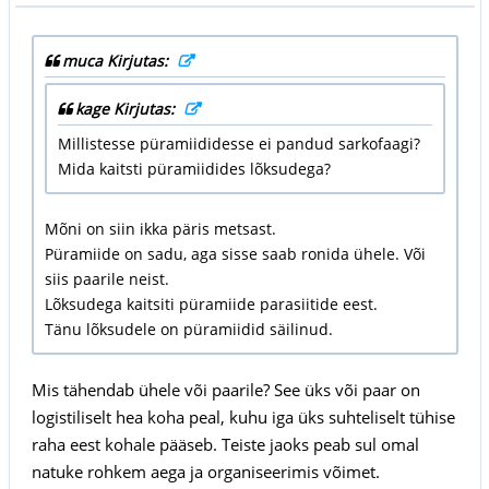
muca Kirjutas:
kage Kirjutas:
Millistesse püramiididesse ei pandud sarkofaagi?
Mida kaitsti püramiidides lõksudega?
Mõni on siin ikka päris metsast.
Püramiide on sadu, aga sisse saab ronida ühele. Või
siis paarile neist.
Lõksudega kaitsiti püramiide parasiitide eest.
Tänu lõksudele on püramiidid säilinud.
Mis tähendab ühele või paarile? See üks või paar on
logistiliselt hea koha peal, kuhu iga üks suhteliselt tühise
raha eest kohale pääseb. Teiste jaoks peab sul omal
natuke rohkem aega ja organiseerimis võimet.