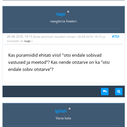
kage
naegleria fowleri
28-08-2018, 19:15
#753
(Seda postitust muudeti viimati: 28-08-2018, 19:15 ja
muutjaks oli
kage
.)
Kas püramiidid ehitati viisil "otsi endale sobivad
vastused ja meetod"? Kas nende otstarve on ka "otsi
endale sobiv otstarve"?
igihali
Vana kala