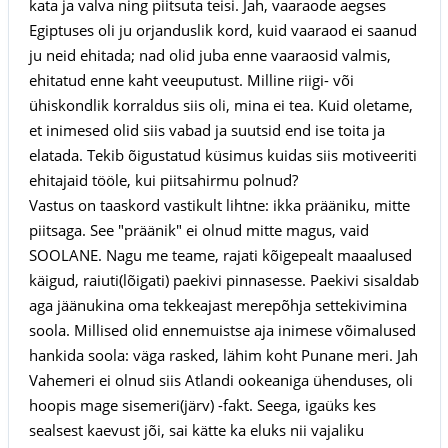
kata ja valva ning piitsuta teisi. Jah, vaaraode aegses
Egiptuses oli ju orjanduslik kord, kuid vaaraod ei saanud
ju neid ehitada; nad olid juba enne vaaraosid valmis,
ehitatud enne kaht veeuputust. Milline riigi- või
ühiskondlik korraldus siis oli, mina ei tea. Kuid oletame,
et inimesed olid siis vabad ja suutsid end ise toita ja
elatada. Tekib õigustatud küsimus kuidas siis motiveeriti
ehitajaid tööle, kui piitsahirmu polnud?
Vastus on taaskord vastikult lihtne: ikka prääniku, mitte
piitsaga. See "präänik" ei olnud mitte magus, vaid
SOOLANE. Nagu me teame, rajati kõigepealt maaalused
käigud, raiuti(lõigati) paekivi pinnasesse. Paekivi sisaldab
aga jäänukina oma tekkeajast merepõhja settekivimina
soola. Millised olid ennemuistse aja inimese võimalused
hankida soola: väga rasked, lähim koht Punane meri. Jah
Vahemeri ei olnud siis Atlandi ookeaniga ühenduses, oli
hoopis mage sisemeri(järv) -fakt. Seega, igaüks kes
sealsest kaevust jõi, sai kätte ka eluks nii vajaliku