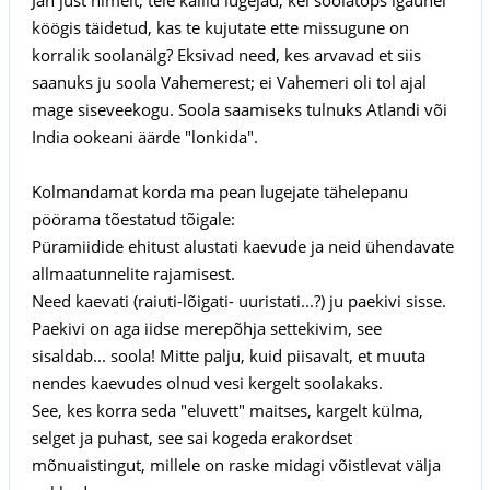
köögis täidetud, kas te kujutate ette missugune on
korralik soolanälg? Eksivad need, kes arvavad et siis
saanuks ju soola Vahemerest; ei Vahemeri oli tol ajal
mage siseveekogu. Soola saamiseks tulnuks Atlandi või
India ookeani äärde "lonkida".
Kolmandamat korda ma pean lugejate tähelepanu
pöörama tõestatud tõigale:
Püramiidide ehitust alustati kaevude ja neid ühendavate
allmaatunnelite rajamisest.
Need kaevati (raiuti-lõigati- uuristati...?) ju paekivi sisse.
Paekivi on aga iidse merepõhja settekivim, see
sisaldab... soola! Mitte palju, kuid piisavalt, et muuta
nendes kaevudes olnud vesi kergelt soolakaks.
See, kes korra seda "eluvett" maitses, kargelt külma,
selget ja puhast, see sai kogeda erakordset
mõnuaistingut, millele on raske midagi võistlevat välja