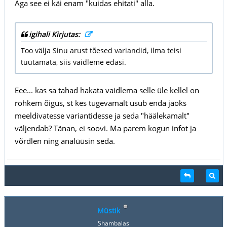
Aga see ei käi enam "kuidas ehitati" alla.
igihali Kirjutas:
Too välja Sinu arust tõesed variandid, ilma teisi
tüütamata, siis vaidleme edasi.
Eee... kas sa tahad hakata vaidlema selle üle kellel on
rohkem õigus, st kes tugevamalt usub enda jaoks
meeldivatesse variantidesse ja seda "häälekamalt"
väljendab? Tänan, ei soovi. Ma parem kogun infot ja
võrdlen ning analüüsin seda.
Müstik
Shambalas