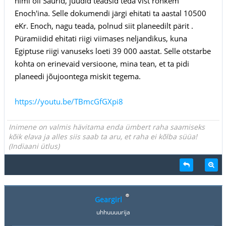
nimi oli Saurid, juudid teadsid teda vist rohkem
Enoch'ina. Selle dokumendi järgi ehitati ta aastal 10500
eKr. Enoch, nagu teada, polnud siit planeedilt pärit .
Püramiidid ehitati riigi viimases neljandikus, kuna
Egiptuse riigi vanuseks loeti 39 000 aastat. Selle otstarbe
kohta on erinevaid versioone, mina tean, et ta pidi
planeedi jõujoontega miskit tegema.
https://youtu.be/TBmcGfGXpi8
Inimene on valmis hävitama enda ümbert raha saamiseks
kõik elava ja alles siis saab ta aru, et raha ei kõlba süüa!
(Indiaani ütlus)
Geargirl
uhhuuuurija