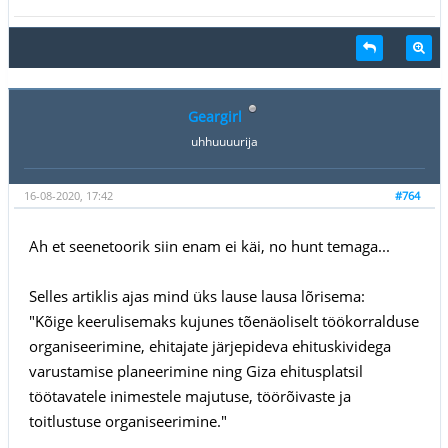
Geargirl
uhhuuuurija
16-08-2020, 17:42
#764
Ah et seenetoorik siin enam ei käi, no hunt temaga...
Selles artiklis ajas mind üks lause lausa lõrisema:
"Kõige keerulisemaks kujunes tõenäoliselt töökorralduse
organiseerimine, ehitajate järjepideva ehituskividega
varustamise planeerimine ning Giza ehitusplatsil
töötavatele inimestele majutuse, töörõivaste ja
toitlustuse organiseerimine."