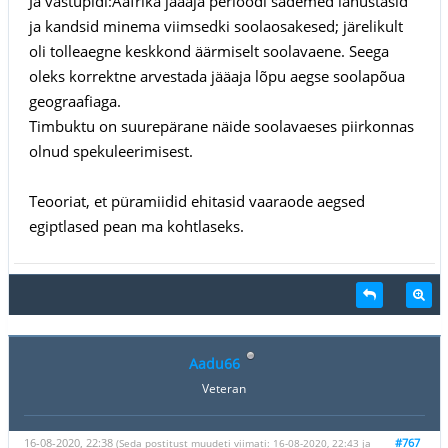
Ja vastupidi:Aafrika jääaja perioodi sademed lahustasid
ja kandsid minema viimsedki soolaosakesed; järelikult
oli tolleaegne keskkond äärmiselt soolavaene. Seega
oleks korrektne arvestada jääaja lõpu aegse soolapõua
geograafiaga.
Timbuktu on suurepärane näide soolavaeses piirkonnas
olnud spekuleerimisest.
Teooriat, et püramiidid ehitasid vaaraode aegsed
egiptlased pean ma kohtlaseks.
Aadu66
Veteran
16-08-2020, 22:38
#767
(Seda postitust muudeti viimati: 16-08-2020, 22:43 ja