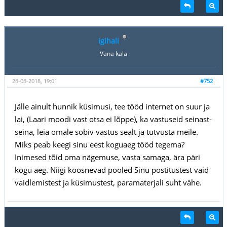
igihali
Vana kala
28-08-2018, 19:01
#752
Jälle ainult hunnik küsimusi, tee tööd internet on suur ja
lai, (Laari moodi vast otsa ei lõppe), ka vastuseid seinast-
seina, leia omale sobiv vastus sealt ja tutvusta meile.
Miks peab keegi sinu eest koguaeg tööd tegema?
Inimesed tõid oma nägemuse, vasta samaga, ära päri
kogu aeg. Niigi koosnevad pooled Sinu postitustest vaid
vaidlemistest ja küsimustest, paramaterjali suht vähe.