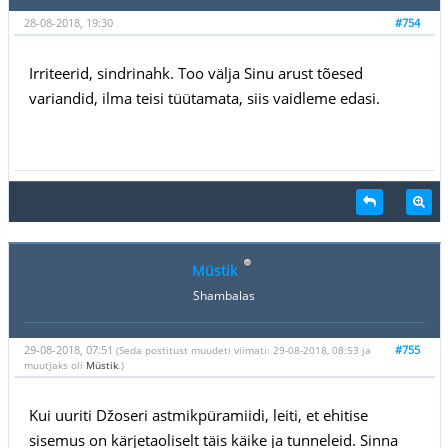
28-08-2018, 19:30
#754
Irriteerid, sindrinahk. Too välja Sinu arust tõesed
variandid, ilma teisi tüütamata, siis vaidleme edasi.
Müstik
Shambalas
29-08-2018, 07:51
#755
(Seda postitust muudeti viimati: 29-08-2018, 08:53 ja
muutjaks oli
Müstik
.)
Kui uuriti Džoseri astmikpüramiidi, leiti, et ehitise
sisemus on kärjetaoliselt täis käike ja tunneleid. Sinna