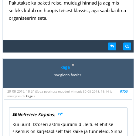
Pakutakse ka paketi reise, muidugi hinnad ja aeg mis
selleks kulub on hoopis teisest klassist, aga saab ka ilma
organiseerimiseta.
kage
naegleria fowleri
29-08-2018, 18:24
#758
(Seda postitust muudeti viimati: 30-08-2018, 19:14 ja
muutjaks oli
kage
.)
Nofretete Kirjutas:
Kui uuriti Džoseri astmikpüramiidi, leiti, et ehitise
sisemus on kärjetaoliselt täis käike ja tunneleid. Sinna