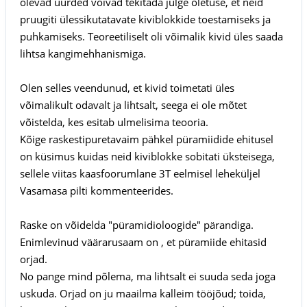
olevad uurded võivad tekitada julge oletuse, et neid
pruugiti ülessikutatavate kiviblokkide toestamiseks ja
puhkamiseks. Teoreetiliselt oli võimalik kivid üles saada
lihtsa kangimehhanismiga.
Olen selles veendunud, et kivid toimetati üles
võimalikult odavalt ja lihtsalt, seega ei ole mõtet
võistelda, kes esitab ulmelisima teooria.
Kõige raskestipuretavaim pähkel püramiidide ehitusel
on küsimus kuidas neid kiviblokke sobitati üksteisega,
sellele viitas kaasfoorumlane 3T eelmisel leheküljel
Vasamasa pilti kommenteerides.
Raske on võidelda "püramidioloogide" pärandiga.
Enimlevinud väärarusaam on , et püramiide ehitasid
orjad.
No pange mind põlema, ma lihtsalt ei suuda seda joga
uskuda. Orjad on ju maailma kalleim tööjõud; toida,