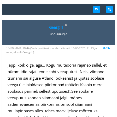
Geargirl
uhhuuuurija
16-08-2020, 18:44
#766
(Seda postitust muudeti viimati: 16-08-2020, 21:13 ja
muutjaks oli
Geargirl
.)
Jepp, kõik õige, aga... Kogu mu teooria rajaneb sellel, et
püramiidid rajati enne kaht veeuputust. Neist viimane
tsunami sai alguse Atlandi ookeanist ja ujutas soolase
veega üle laialdased piirkonnad (näiteks Kaspia mere
soolasus pärineb sellest uputusest).See soolane
veeuputus kannab siiamaani jälgi: mõnes
sademevaesemas piirkonnas on sool siiamaani
mullapinnases alles, tehes maaviljeluse mõttetuks.