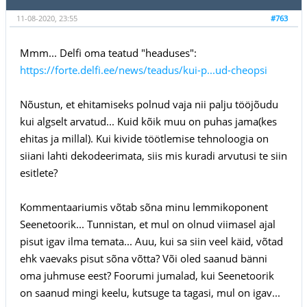
11-08-2020, 23:55
#763
Mmm... Delfi oma teatud "headuses":
https://forte.delfi.ee/news/teadus/kui-p...ud-cheopsi
Nõustun, et ehitamiseks polnud vaja nii palju tööjõudu
kui algselt arvatud... Kuid kõik muu on puhas jama(kes
ehitas ja millal). Kui kivide töötlemise tehnoloogia on
siiani lahti dekodeerimata, siis mis kuradi arvutusi te siin
esitlete?
Kommentaariumis võtab sõna minu lemmikoponent
Seenetoorik... Tunnistan, et mul on olnud viimasel ajal
pisut igav ilma temata... Auu, kui sa siin veel käid, võtad
ehk vaevaks pisut sõna võtta? Või oled saanud bänni
oma juhmuse eest? Foorumi jumalad, kui Seenetoorik
on saanud mingi keelu, kutsuge ta tagasi, mul on igav...