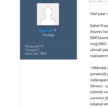
26-02-2005, 15:
Veel paar 
Kahel Pran
glaurung
litsents n
Tavaliige
(EMO)vanem
ning EMO an
Postitused: 91
ülimalt pe
Teemad: 3
Liitus: Dec 2004
realiseeri
1988ndal a
püramiidi j
radarapara
õõnsus - u
tühimik ni
uurimisi j
lubatud en