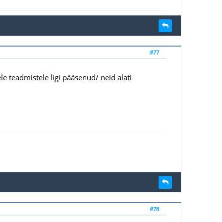
#77
ele teadmistele ligi pääsenud/ neid alati
#78