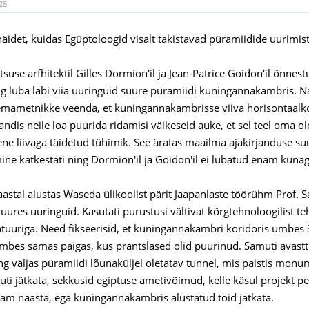
28
näidet, kuidas Egüptoloogid visalt takistavad püramiidide uurimist
tsuse arfhitektil Gilles Dormion'il ja Jean-Patrice Goidon'il õnne
ing luba läbi viia uuringuid suure püramiidi kuningannakambris. N
ametnikke veenda, et kuningannakambrisse viiva horisontaalkor
dis neile loa puurida ridamisi väikeseid auke, et sel teel oma olet
ene liivaga täidetud tühimik. See äratas maailma ajakirjanduse su
mine katkestati ning Dormion'il ja Goidon'il ei lubatud enam kunag
astal alustas Waseda ülikoolist pärit Jaapanlaste töörühm Prof.
uures uuringuid. Kasutati purustusi vältivat kõrgtehnoloogilist teh
tuuriga. Need fikseerisid, et kuningannakambri koridoris umbes 
mbes samas paigas, kus prantslased olid puurinud. Samuti avast
ng väljas püramiidi lõunaküljel oletatav tunnel, mis paistis monum
õuti jätkata, sekkusid egiptuse ametivõimud, kelle käsul projekt 
am naasta, ega kuningannakambris alustatud töid jätkata.