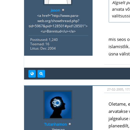
Algselt po
arvata võ
Jason
<a href="http://www.para-
valitsuss
web.org/showthread.php?
tid=5967&pid=128501#pid128501">
<u>Bännitud</u></a>
mis seos o
Postitused: 1,240
Teemad: 16
islamistlik
Liitus: Dec 2004
üsna välis
27-02-2005, 17:
Oletame, e
arvatakse 
jalgealuse
Tutanhamon
planeedilt
Veteran