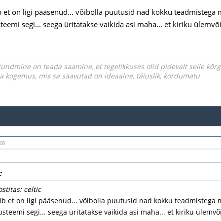
b et on ligi pääsenud... võibolla puutusid nad kokku teadmistega 
teemi segi... seega üritatakse vaikida asi maha... et kiriku ülemv
undmine on teada saamine, et tegelikkuses olid pidevalt selle kõ
iga kogemus, mis sa saavutad on ideaalne, täiuslik, kordumatu
28
:
stitas: celtic
ib et on ligi pääsenud... võibolla puutusid nad kokku teadmistega 
üsteemi segi... seega üritatakse vaikida asi maha... et kiriku ülemvõ