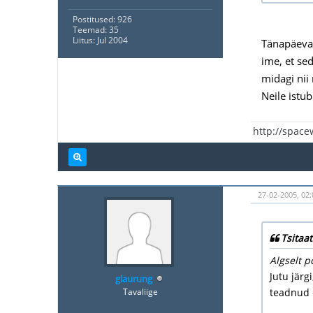
Postitused: 926
Teemad: 35
Liitus: Jul 2004
Tänapäeva 
ime, et se
midagi nii
Neile istub
http://spac
27-02-2005, 02:
Tsitaat
Algselt p
Jutu järg
glaurung
Tavaliige
teadnud e