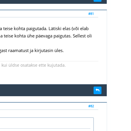
#81
 teise kohta paigutada. Lätiski elas (või elab
a teise kohta ühe päevaga paigutas. Sellest oli
ast raamatust ja kirjutasin üles.
kui üldse osatakse ette kujutada.
#82