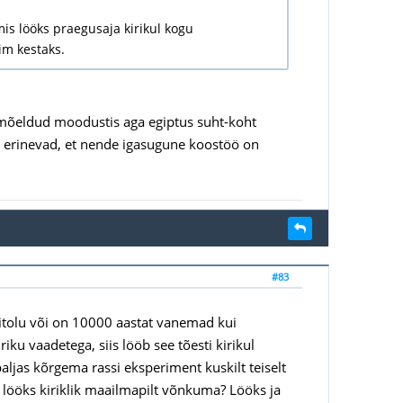
mis lööks praegusaja kirikul kogu
im kestaks.
jamõeldud moodustis aga egiptus suht-koht
avõrd erinevad, et nende igasugune koostöö on
#83
ritolu või on 10000 aastat vanemad kui
ku vaadetega, siis lööb see tõesti kirikul
aljas kõrgema rassi eksperiment kuskilt teiselt
ei lööks kiriklik maailmapilt võnkuma? Lööks ja