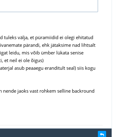
tuleks välja, et püramiidid ei olegi ehitatud
esivanemate pärandi, ehk jätaksime nad lihtsalt
gat leidu, mis võib ümber lükata senise
 et neil ei ole õigus)
terjal asub peaaegu eranditult seal) siis kogu
 on nende jaoks vast rohkem selline backround