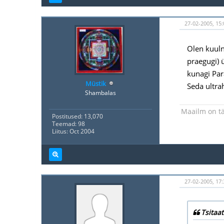
27-02-2005, 15:
Olen kuulnu
praegugi) 
kunagi Par
Müstik
Seda ultrah
Shambalas
Maailm on tä
Postitused: 13,070
Teemad: 98
Liitus: Oct 2004
27-02-2005, 17:
Tsitaat