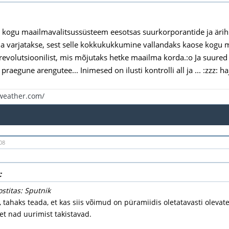
kogu maailmavalitsussüsteem eesotsas suurkorporantide ja ärihiig
da varjatakse, sest selle kokkukukkumine vallandaks kaose kogu ma
 revolutsioonilist, mis mõjutaks hetke maailma korda.:o Ja suured
 praegune arengutee... Inimesed on ilusti kontrolli all ja ... :zzz: h
eweather.com/
08
:
ostitas: Sputnik
i, tahaks teada, et kas siis võimud on püramiidis oletatavasti olevat
t nad uurimist takistavad.