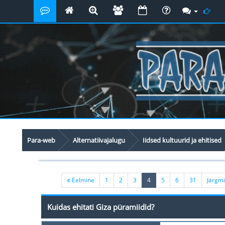
Para-web
Alternatiivajalugu
Iidsed kultuurid ja ehitised
(current)
Eelmine
1
2
3
4
5
6
31
Järgm
Kuidas ehitati Giza püramiidid?