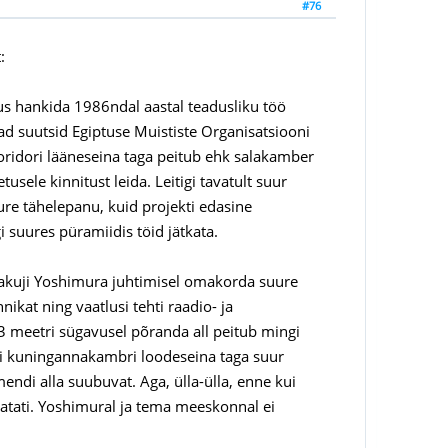
#76
:
stus hankida 1986ndal aastal teadusliku töö
ad suutsid Egiptuse Muististe Organisatsiooni
idori lääneseina taga peitub ehk salakamber
usele kinnitust leida. Leitigi tavatult suur
ure tähelepanu, kuid projekti edasine
i suures püramiidis töid jätkata.
 Sakuji Yoshimura juhtimisel omakorda suure
nikat ning vaatlusi tehti raadio- ja
3 meetri sügavusel põranda all peitub mingi
ti kuningannakambri loodeseina taga suur
endi alla suubuvat. Aga, ülla-ülla, enne kui
peatati. Yoshimural ja tema meeskonnal ei