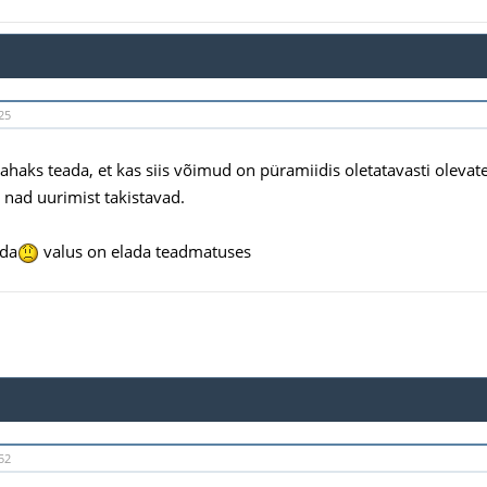
25
 tahaks teada, et kas siis võimud on püramiidis oletatavasti olevat
 nad uurimist takistavad.
ada
valus on elada teadmatuses
52