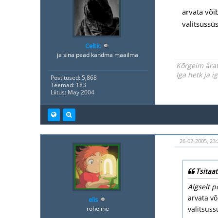
arvata või
valitsussüs
Celtic
ja sina pead kandma maailma
Kõrgeim ärat
Iga hetk ja 
Postitused: 5,868
Teemad: 183
Liitus: May 2004
26-02-2005, 23:
Tsitaat
Algselt po
arvata võ
elis
roheline
valitsuss