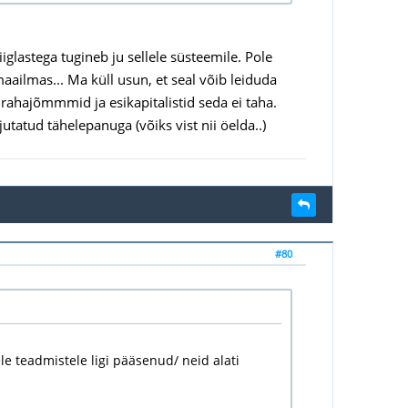
lastega tugineb ju sellele süsteemile. Pole
ailmas... Ma küll usun, et seal võib leiduda
 rahajõmmmid ja esikapitalistid seda ei taha.
ajutatud tähelepanuga (võiks vist nii öelda..)
#80
ele teadmistele ligi pääsenud/ neid alati