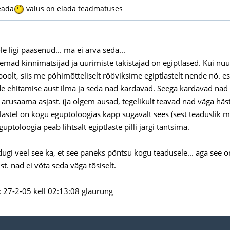
eada
valus on elada teadmatuses
ole ligi pääsenud... ma ei arva seda...
emad kinnimätsijad ja uurimiste takistajad on egiptlased. Kui nüüd 
 poolt, siis me põhimõtteliselt rööviksime egiptlastelt nende nõ. 
e ehitamise aust ilma ja seda nad kardavad. Seega kardavad nad i
arusaama asjast. (ja olgem ausad, tegelikult teavad nad väga hästi,
lastel on kogu egüptoloogias käpp sügavalt sees (sest teaduslik ma
ptoloogia peab lihtsalt egiptlaste pilli järgi tantsima.
idugi veel see ka, et see paneks põntsu kogu teadusele... aga see
t. nad ei võta seda väga tõsiselt.
27-2-05 kell 02:13:08 glaurung