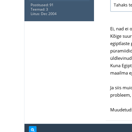
Tahaks t
Postitused: 91
Teemad: 3
Liitus: Dec 2004
Ei, nad ei 
Kõige suur
egiptlaste
püramiidid
üldlevinud 
Kuna Egipt
maailma egü
Ja siis mu
probleem, s
Muudetud: 