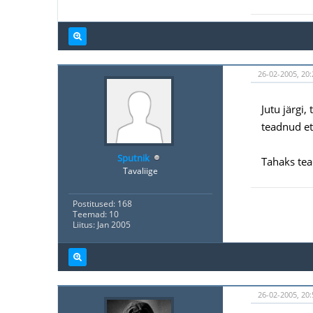
26-02-2005, 20:
Jutu järgi,
teadnud et
Sputnik
Tahaks te
Tavaliige
Postitused: 168
Teemad: 10
Liitus: Jan 2005
26-02-2005, 20: