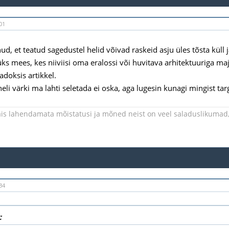
01
d, et teatud sagedustel helid võivad raskeid asju üles tõsta küll ja
üks mees, kes niiviisi oma eralossi või huvitava arhitektuuriga maj
adoksis artikkel.
eli värki ma lahti seletada ei oska, aga lugesin kunagi mingist targ
is lahendamata mõistatusi ja mõned neist on veel saladuslikumad, 
34
: