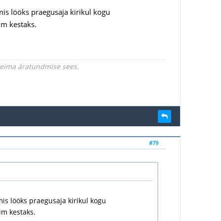
mis lööks praegusaja kirikul kogu
õim kestaks.
rgeima äratundmise sees.
#79
mis lööks praegusaja kirikul kogu
im kestaks.