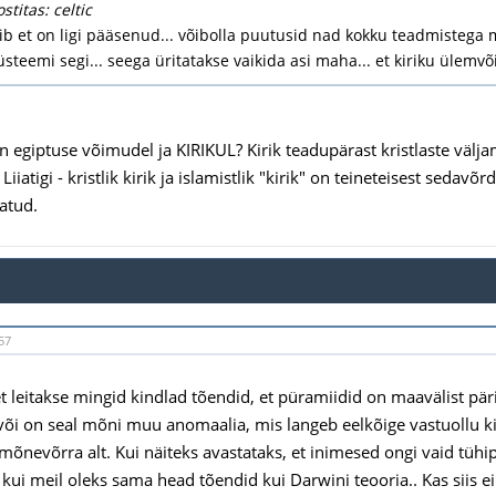
stitas: celtic
ib et on ligi pääsenud... võibolla puutusid nad kokku teadmistega 
üsteemi segi... seega üritatakse vaikida asi maha... et kiriku ülemvõ
n egiptuse võimudel ja KIRIKUL? Kirik teadupärast kristlaste väl
. Liiatigi - kristlik kirik ja islamistlik "kirik" on teineteisest sed
tatud.
57
t leitakse mingid kindlad tõendid, et püramiidid on maavälist pä
või on seal mõni muu anomaalia, mis langeb eelkõige vastuollu kiri
 mõnevõrra alt. Kui näiteks avastataks, et inimesed ongi vaid tühip
, kui meil oleks sama head tõendid kui Darwini teooria.. Kas siis 