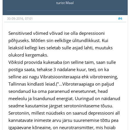
turist Maal
30-09-2016, 07:01
#4
Sensitiivsed võimed võivad ise olla depressiooni
põhjuseks. Mõtlen siin eelkõige ülitundlikkust. Kui
leiaksid kellegi kes seletab sulle asjad lahti, muutuks
olukord kergemaks.
Võiksid proovida kukesaba (on selline taim, saan sulle
postiga saata, tehakse 3 nädalane kuur, tee), on ka
selline asi nagu Vibratsiooniteraapia ehk vibrotreening,
Tallinnas kindlasti leiad.("...Vibroteraapiaga on paljud
seondanud ka oma paranenud enesetunnet, head
meeleolu ja lisandunud energiat. Uuringud on näidanud
seadme kasutamise järgset serotoniinitaseme tõusu.
Serotoniin, millest nüüdseks on saanud depressiooni all
kannatavate inimeste arvu järsu suurenemise tõttu pea
igapäevane kõneaine, on neurotransmitter, mis hoiab