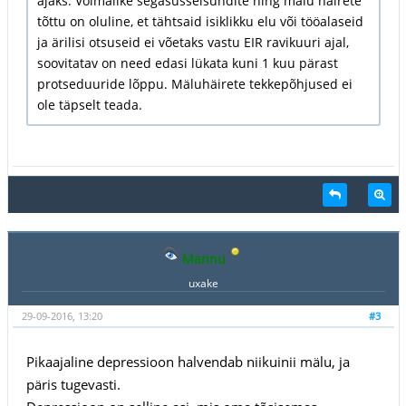
ajaks. Võimalike segasusseisundite ning mälu häirete
tõttu on oluline, et tähtsaid isiklikku elu või tööalaseid
ja ärilisi otsuseid ei võetaks vastu EIR ravikuuri ajal,
soovitatav on need edasi lükata kuni 1 kuu pärast
protseduuride lõppu. Mäluhäirete tekkepõhjused ei
ole täpselt teada.
Mannu
uxake
29-09-2016, 13:20
#3
Pikaajaline depressioon halvendab niikuinii mälu, ja
päris tugevasti.