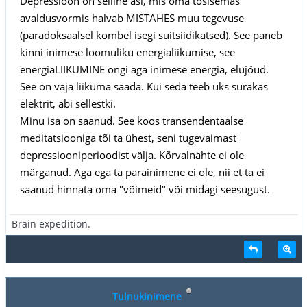
Depressioon on selline asi, mis oma tõsisemas
avaldusvormis halvab MISTAHES muu tegevuse
(paradoksaalsel kombel isegi suitsiidikatsed). See paneb
kinni inimese loomuliku energialiikumise, see
energiaLIIKUMINE ongi aga inimese energia, elujõud.
See on vaja liikuma saada. Kui seda teeb üks surakas
elektrit, abi sellestki.
Minu isa on saanud. See koos transendentaalse
meditatsiooniga tõi ta ühest, seni tugevaimast
depressiooniperioodist välja. Kõrvalnähte ei ole
märganud. Aga ega ta parainimene ei ole, nii et ta ei
saanud hinnata oma "võimeid" või midagi seesugust.
Brain expedition.
Tulnukinimene