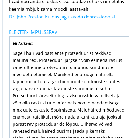
head nõu anda ei oska, sisse söödav rohuks nimetatav
keemia mõjub sama moodi laastavalt.
Dr. John Preston Kuidas jagu saada depressioonist
ELEKTER- IMPULSSRAVI
Tsitaat:
Sageli häirivad patsiente protseduurist tekkivad
mäluhäired. Protseduuri järgselt võib esineda raskusi
vahetult enne protseduuri toimunud sündmuste
meeldetuletamisel. Mõnikord ei pruugi mälu olla
täpne mõni kuu tagasi toimunud sündmuste suhtes,
väga harva kuni aastavanuste sündmuste suhtes.
Protseduuri järgselt ning raviseansside vahelisel ajal
võib olla raskusi uue informatsiooni omandamisega
ning uute oskuste õppimisega. Mäluhäired mööduvad
enamasti täielikult mõne nädala kuni kuu aja jooksul
pärast raviprotseduuride lõppu. Üliharva võivad
vähesed mäluhäired püsima jääda pikemaks