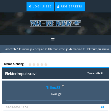
LOGI SISSE
REGISTREERI
>
>
>
Para-web
Inimene ja energiad
Alternatiivravi ja -teraapiad
Elekterimpulssravi
Teema hinnang:
Elekterimpulssravi
Teema režiimid
Triinu83
Tavaliige
28-09-2016, 12:51
#1