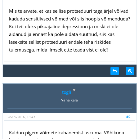
Mis te arvate, et kas sellise protseduuri tagajärjel võivad
kaduda sensitiivsed võimed või siis hoopis võimenduda?
Kui teil oleks pikaajaline depressioon ja miski ei ole
aidanud ja ennast ka pole aidata suutnud, siis kas
laseksite sellist protseduuri endale teha riskides
tulemusega, mida ilmselt ette teada vist ei ole?
togli
Vana kala
28-09-2016, 13:43
#2
Kaldun pigem võimete kahanemist uskuma. Võhikuna