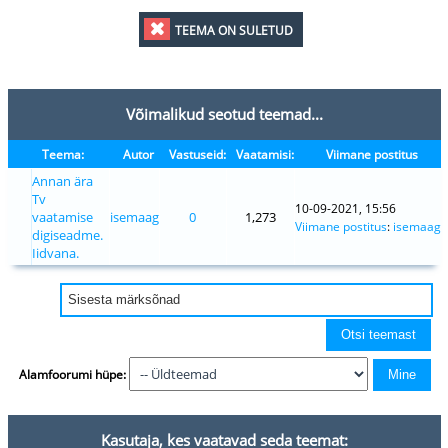
TEEMA ON SULETUD
Võimalikud seotud teemad...
Teema:
Autor
Vastuseid:
Vaatamisi:
Viimane postitus
Annan ära
Tv
10-09-2021, 15:56
vaatamise
isemaag
0
1,273
Viimane postitus
:
isemaag
digiseadme.
Iidvana.
Alamfoorumi hüpe:
Kasutaja, kes vaatavad seda teemat: