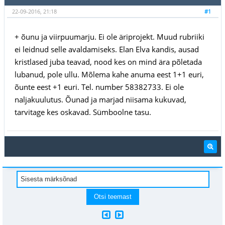
22-09-2016, 21:18
#1
+ õunu ja viirpuumarju. Ei ole äriprojekt. Muud rubriiki
ei leidnud selle avaldamiseks. Elan Elva kandis, ausad
kristlased juba teavad, nood kes on mind ära põletada
lubanud, pole ullu. Mõlema kahe anuma eest 1+1 euri,
õunte eest +1 euri. Tel. number 58382733. Ei ole
naljakuulutus. Õunad ja marjad niisama kukuvad,
tarvitage kes oskavad. Sümboolne tasu.