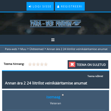
LOGI SISSE
REGISTREERI
>
>
>
Para-web
Muu
Üldteemad
Annan ära 2 24 liitrilist veinikääritamise anumat
Teema hinnang:
TEEMA ON SULETUD
Teema režiimid
Annan ära 2 24 liitrilist veinikääritamise anumat
isemaag
Veteran