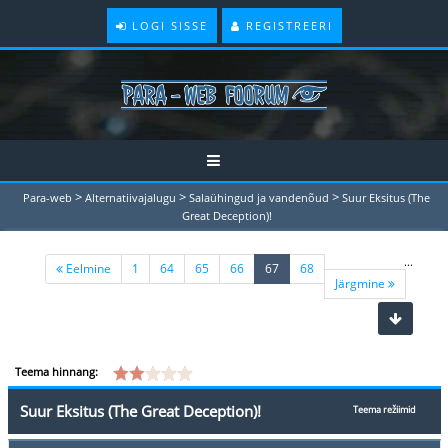
LOGI SISSE
REGISTREERI
>
>
>
Para-web
Alternatiivajalugu
Salaühingud ja vandenõud
Suur Eksitus (The
Great Deception)!
...
(current)
Eelmine
1
64
65
66
67
68
Järgmine
Teema hinnang:
Suur Eksitus (The Great Deception)!
Teema režiimid