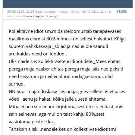
30-06-2025, 22:24
#1,655
(Seda postitust muudeti viimati: 30-06-2025, 22:41 ja
muutjaks oli
new shepherd's song
.)
Kollektiivne idiotism,mida iseloomustab tänapäevases
maailmas elamist.80% inimesi on sellest halvatud .Kõige
suurem vähkkasvaja _sõjad ja nad ei ole saanud
aru,kuidas need on loodud..
Üks näide siis kollektiivsetele idiootidele._Mees ehitas
perega maja,naaber ehitas perega maja.,siis nad peksid
need segamini ja neil ei olnud midagi,enamus olid
surnud.
NN.Suur majanduskasv siis nn.järgnes sellele .Viletsuses
võeti laenu ja hakati kõike jälle uuesti ehitama.
Mina ei pea siin enam kirjutama,sest ülesin endast ,mis
sain eelnevas ,aga mul on teist kahju 80%,sest
vastutama peate ikka...
Tahaksin siiski ,nendele,kes on kollektiivse idiotismi