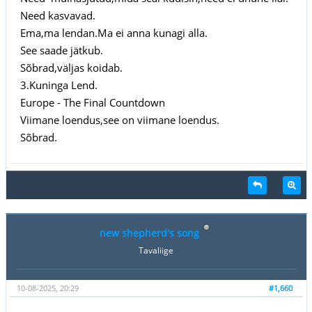
Need kasvavad.
Ema,ma lendan.Ma ei anna kunagi alla.
See saade jätkub.
Sõbrad,väljas koidab.
3.Kuninga Lend.
Europe - The Final Countdown
Viimane loendus,see on viimane loendus.
Sõbrad.
new shepherd's song
Tavaliige
10-08-2025, 20:29
#1,660