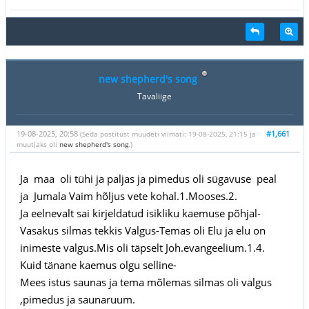
new shepherd's song
Tavaliige
19-08-2025, 20:58
#1,661
(Seda postitust muudeti viimati: 19-08-2025, 21:15 ja
muutjaks oli
new shepherd's song
.)
Ja maa oli tühi ja paljas ja pimedus oli sügavuse peal
ja Jumala Vaim hõljus vete kohal.1.Mooses.2.
Ja eelnevalt sai kirjeldatud isikliku kaemuse põhjal-
Vasakus silmas tekkis Valgus-Temas oli Elu ja elu on
inimeste valgus.Mis oli täpselt Joh.evangeelium.1.4.
Kuid tänane kaemus olgu selline-
Mees istus saunas ja tema mõlemas silmas oli valgus
,pimedus ja saunaruum.