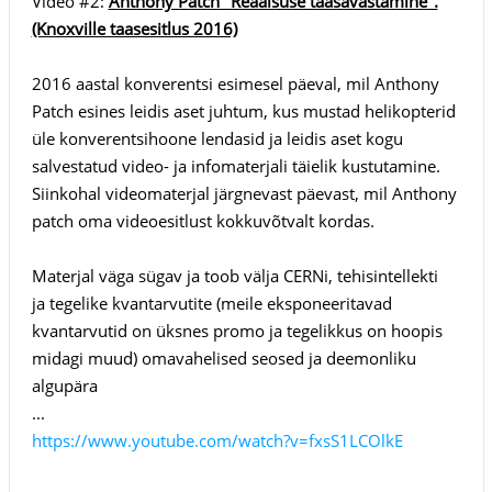
Video #2:
Anthony Patch "Reaalsuse taasavastamine".
(Knoxville taasesitlus 2016)
2016 aastal konverentsi esimesel päeval, mil Anthony
Patch esines leidis aset juhtum, kus mustad helikopterid
üle konverentsihoone lendasid ja leidis aset kogu
salvestatud video- ja infomaterjali täielik kustutamine.
Siinkohal videomaterjal järgnevast päevast, mil Anthony
patch oma videoesitlust kokkuvõtvalt kordas.
Materjal väga sügav ja toob välja CERNi, tehisintellekti
ja tegelike kvantarvutite (meile eksponeeritavad
kvantarvutid on üksnes promo ja tegelikkus on hoopis
midagi muud) omavahelised seosed ja deemonliku
algupära
...
https://www.youtube.com/watch?v=fxsS1LCOlkE