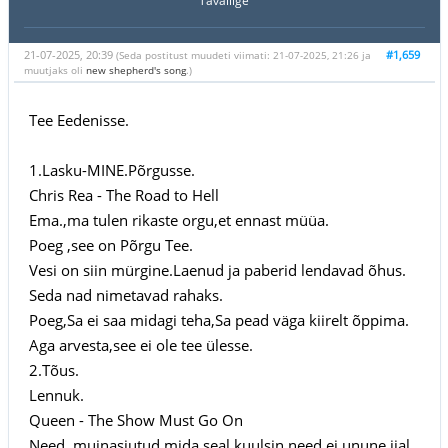
Tavaliige
21-07-2025, 20:39
#1,659
(Seda postitust muudeti viimati: 21-07-2025, 21:26 ja
muutjaks oli
new shepherd's song
.)
Tee Eedenisse.
1.Lasku-MINE.Põrgusse.
Chris Rea - The Road to Hell
Ema.,ma tulen rikaste orgu,et ennast müüa.
Poeg ,see on Põrgu Tee.
Vesi on siin mürgine.Laenud ja paberid lendavad õhus.
Seda nad nimetavad rahaks.
Poeg,Sa ei saa midagi teha,Sa pead väga kiirelt õppima.
Aga arvesta,see ei ole tee ülesse.
2.Tõus.
Lennuk.
Queen - The Show Must Go On
Need muinasjutud,mida seal kuulsin,need ei unune iial.