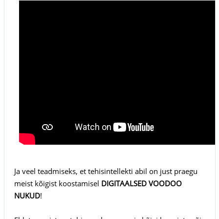
Ja veel teadmiseks, et tehisintellekti abil on just praegu
meist kõigist koostamisel
DIGITAALSED VOODOO
NUKUD
!