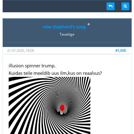
new shepherd's song
Tavaliige
21-07-2025, 18:08
#1,658
illusion spinner trump.
Kuidas teile meeldib uus ilm,kus on reaalsus?