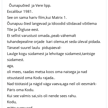
Õunapuõied ja Vere lipp.
Excalibur 1981.
See on sama hariv film,kui Matrix 1.
Õunapuu õied langevad ja Idioodid sõidavad võitlema
Tõe ja Õigluse eest.
Et sellist varustust omada.,peab vähemalt
tuhandepealine orjade kari olema,et seda üleval pidada.
Tänasel suurel laulu pidupäeval-
Laulge kogu südamest ja lehvitage südamest,tantsige
südamest.
aga,
oli mees, raadas metsa koos oma naisega ja nad
otsustasid oma Kodu rajada..
Nad töötasid ja nägid väga vaeva,aga neil oli eesmärk-
Päris oma Kodu.
Kui see valmis sai,siis oli nende sees rahu.
Kodu,
mitte surnuaed.