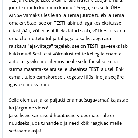
juurde muidu kui minu kaudu!" Seega, kes selle ÜHE-
AINSA viimaks üles leiab ja Tema juurde tuleb ja Tema
omaks võtab, see on TESTI läbinud, aga kes eksitusse
edasi jääb, või edaspidi eksitatud saab, või kes niisama
oma elu mõttetu tühja-tähjaga ja kallist aega ära-
raiskava "aja-viitega" tegeleb, see on TESTI igaveseks läbi
kukkunud! Sest teist võimalust mitte kellegile enam ei
anta ja Igavikuline olemus peale selle füüsilise keha
surma määratakse ära selle üheainsa TESTI alusel. Ehk
esmalt tuleb esmakordselt kogetav füüsiline ja seejärel
igavukuline vaimne!
Selle olemust ja ka paljutki enamat (sügavamat) kajastab
ka järgmine video!
Ja selliseid sarnaseid hoiatavaid videomaterjale on
nüüdseks juba tuhandeid ja need kõik räägivad meile
sedasama asja!