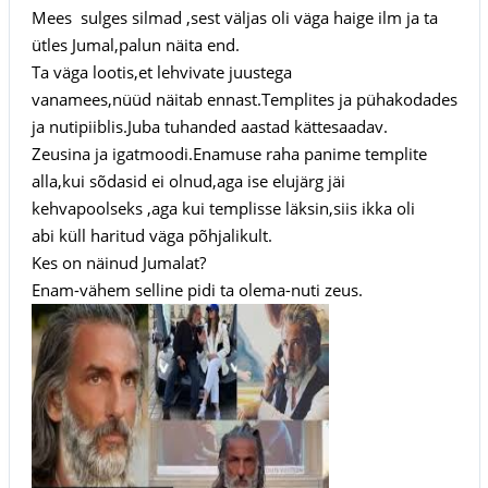
Mees sulges silmad ,sest väljas oli väga haige ilm ja ta
ütles Jumal,palun näita end.
Ta väga lootis,et lehvivate juustega
vanamees,nüüd näitab ennast.Templites ja pühakodades
ja nutipiiblis.Juba tuhanded aastad kättesaadav.
Zeusina ja igatmoodi.Enamuse raha panime templite
alla,kui sõdasid ei olnud,aga ise elujärg jäi
kehvapoolseks ,aga kui templisse läksin,siis ikka oli
abi küll haritud väga põhjalikult.
Kes on näinud Jumalat?
Enam-vähem selline pidi ta olema-nuti zeus.