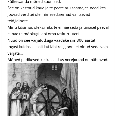
kütkes,anda mõned suunised.
See on kestnud kaua ja te peate aru saama,et ,need kes
joovad verd ,ei ole inimesed,nemad valitsevad
teid,idioote.
Minu küsimus oleks,miks te ei näe seda ja tänasel päeval
ei näe te mõhkugi läbi oma taskuruuteri.
Nüüd on see varjatud,aga vaadake siis 300 aastat
tagasi,kuidas siis oli,kui läbi religiooni ei olnud seda vaja
varjata...
Mõned pildikesed keskajast,kus
verejoojad
on nähtavad.