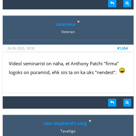
vasamasa
Veteran
26-06-2025, 18:30
#1,654
Videol seminarist on näha, et Anthony Patchi "firma"
logoks on püramiid, ehk siis ta on ka üks "nendest".
new shepherd's song
Tavaliige