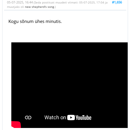
05-07-2025, 16:44
#1,656
(Seda postitust muudeti viimati: 05-07-2025, 17:04 ja
muutjaks oli
new shepherd's song
.)
Kogu sõnum ühes minutis.