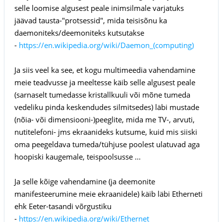
selle loomise algusest peale inimsilmale varjatuks
jäävad tausta-"protsessid", mida teisisõnu ka
daemoniteks/deemoniteks kutsutakse
-
https://en.wikipedia.org/wiki/Daemon_(computing)
Ja siis veel ka see, et kogu multimeedia vahendamine
meie teadvusse ja meeltesse käib selle algusest peale
(sarnaselt tumedasse kristallkuuli või mõne tumeda
vedeliku pinda keskendudes silmitsedes) läbi mustade
(nõia- või dimensiooni-)peeglite, mida me TV-, arvuti,
nutitelefoni- jms ekraanideks kutsume, kuid mis siiski
oma peegeldava tumeda/tühjuse poolest ulatuvad aga
hoopiski kaugemale, teispoolsusse ...
Ja selle kõige vahendamine (ja deemonite
manifesteerumine meie ekraanidele) käib läbi Etherneti
ehk Eeter-tasandi võrgustiku
-
https://en.wikipedia.org/wiki/Ethernet