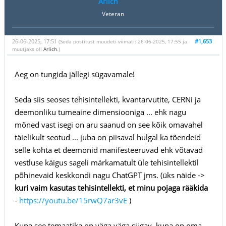
Arlich
Veteran
26-06-2025, 17:51
#1,653
(Seda postitust muudeti viimati: 26-06-2025, 17:55 ja
muutjaks oli
Arlich
.)
Aeg on tungida jällegi sügavamale!
Seda siis seoses tehisintellekti, kvantarvutite, CERNi ja
deemonliku tumeaine dimensiooniga ... ehk nagu
mõned vast isegi on aru saanud on see kõik omavahel
täielikult seotud ... juba on piisaval hulgal ka tõendeid
selle kohta et deemonid manifesteeruvad ehk võtavad
vestluse käigus sageli märkamatult üle tehisintellektil
põhinevaid keskkondi nagu ChatGPT jms. (üks näide ->
kuri vaim kasutas tehisintellekti, et minu pojaga rääkida
-
https://youtu.be/15rwQ7ar3vE
)
Kuna see temaatika on väga väga sügav, kuna on oma