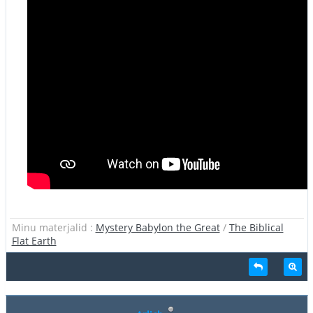
Minu materjalid :
Mystery Babylon the Great
/
The Biblical
Flat Earth