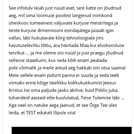
See infotulv leiab just nüüd aset, sest kätte on jõudnud
aeg, mil oma loomuse poolest langenud inimkond
üheskoos tumeainest väljuvate kurjuse meistritega ja
teiste kurjuse dimensiooni esindajatega püüab igas
vallas, läbi hukutavate kõrg-tehnoloogiate jms
kasutuselevõtu tõttu, ära hävitada Maa kui eluskoosluse
tervikut ... ja me oleme siis nüüd ja just praegu jõudnud
sellesse staadiumi, kus seda kõik enam peatada
pole võimalik ja meile antud aeg hakkab siin otsa saama!
Meie sellele enam pidurit panna ei suuda ja seda teeb
viimaks enne kõige täielikku kokkukukkumist Jeesus
Kristus Ise oma paljude jaoks äkilise, kuid Piiblis juba
tuhandeid aastaid ette-kuulutatud, Teise Tulemise läbi ...
Aga veel on natuke aega jäänud, et see Õige Tee üles
leida, et TEST edukalt lõpule viia!