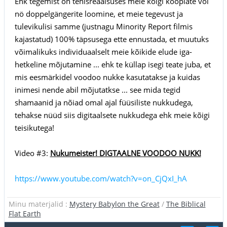
Ehk tegemist on tehisreaalsuses meie kõigi koopiate või
nö doppelgängerite loomine, et meie tegevust ja
tulevikulisi samme (justnagu Minority Report filmis
kajastatud) 100% täpsusega ette ennustada, et muutuks
võimalikuks individuaalselt meie kõikide elude iga-
hetkeline mõjutamine ... ehk te küllap isegi teate juba, et
mis eesmärkidel voodoo nukke kasutatakse ja kuidas
inimesi nende abil mõjutatkse ... see mida tegid
shamaanid ja nõiad omal ajal füüsiliste nukkudega,
tehakse nüüd siis digitaalsete nukkudega ehk meie kõigi
teisikutega!
Video #3:
Nukumeister! DIGTAALNE VOODOO NUKK!
https://www.youtube.com/watch?v=on_CjQxI_hA
Minu materjalid :
Mystery Babylon the Great
/
The Biblical
Flat Earth