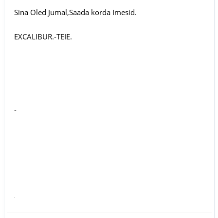
Sina Oled Jumal,Saada korda Imesid.
EXCALIBUR.-TEIE.
-
rm