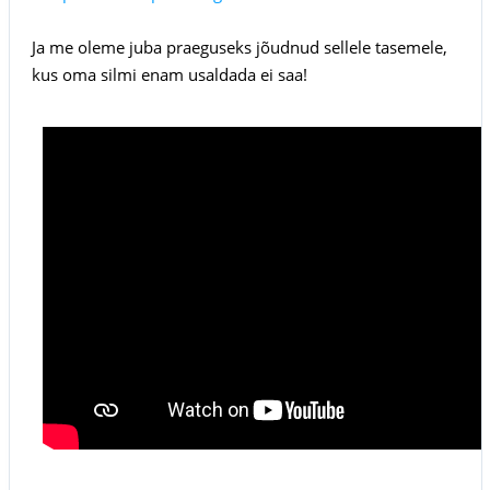
Ja me oleme juba praeguseks jõudnud sellele tasemele,
kus oma silmi enam usaldada ei saa!