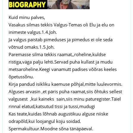
Kuid minu palves,
Vasakus silmas tekkis Valgus-Temas oli Elu ja elu on
inimeste valgus.1.4.Joh.
Ja valgus paistab pimeduses ja pimedus ei ole seda
võtnud omaks.1.5.Joh.
Paremasse silma tekkis raamat,,roheline,kuldse
ristiga,väga palju lehti.Servad puha kullast ja mudu
metsaroheline.Keegi vanamutt padises võõras keeles
õpetussõnu.
Kirja pandud isikliku kaemuse põhjal,mitte luulevormis.
Alguses arvasin ,et päris püha raamat,siis õhtuks sellest
valgusest ,kui kaineks sain,siis minu paturegister.Täiel
rinnal elatud,katsutud tissi ja tussi,mudugi
Kas teate,kuidas lõhnab augustikuu alguse niiske
odrapõld,kui loojangul koju soidad.
Spermakultuur.Moodne sõna tänäpäeval.