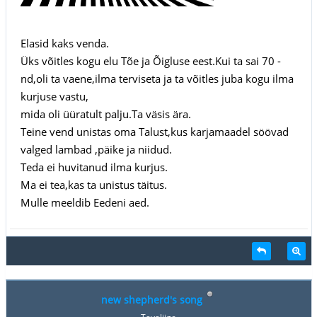
Elasid kaks venda.
Üks võitles kogu elu Tõe ja Õigluse eest.Kui ta sai 70 -
nd,oli ta vaene,ilma terviseta ja ta võitles juba kogu ilma
kurjuse vastu,
mida oli üüratult palju.Ta väsis ära.
Teine vend unistas oma Talust,kus karjamaadel söövad
valged lambad ,päike ja niidud.
Teda ei huvitanud ilma kurjus.
Ma ei tea,kas ta unistus täitus.
Mulle meeldib Eedeni aed.
new shepherd's song