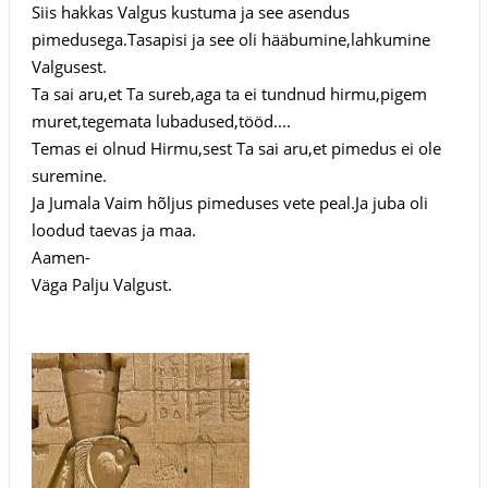
Siis hakkas Valgus kustuma ja see asendus
pimedusega.Tasapisi ja see oli hääbumine,lahkumine
Valgusest.
Ta sai aru,et Ta sureb,aga ta ei tundnud hirmu,pigem
muret,tegemata lubadused,tööd....
Temas ei olnud Hirmu,sest Ta sai aru,et pimedus ei ole
suremine.
Ja Jumala Vaim hõljus pimeduses vete peal.Ja juba oli
loodud taevas ja maa.
Aamen-
Väga Palju Valgust.