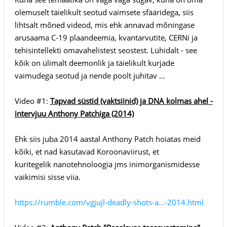
olemuselt täielikult seotud vaimsete sfääridega, siis
lihtsalt mõned videod, mis ehk annavad mõningase
arusaama C-19 plaandeemia, kvantarvutite, CERNi ja
tehisintellekti omavahelistest seostest. Lühidalt - see
kõik on ülimalt deemonlik ja täielikult kurjade
vaimudega seotud ja nende poolt juhitav ...
Video #1:
Tapvad süstid (vaktsiinid) ja DNA kolmas ahel -
intervjuu Anthony Patchiga (2014)
Ehk siis juba 2014 aastal Anthony Patch hoiatas meid
kõiki, et nad kasutavad Koroonaviirust, et
kuritegelik nanotehnoloogia jms inimorganismidesse
vaikimisi sisse viia.
https://rumble.com/vgjujl-deadly-shots-a...-2014.html