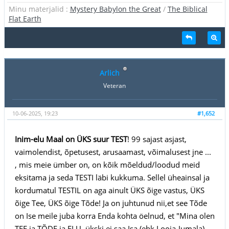
Minu materjalid :
Mystery Babylon the Great
/
The Biblical
Flat Earth
Arlich
Veteran
10-06-2025, 19:23
#1,652
Inim-elu Maal on ÜKS suur TEST
! 99 sajast asjast,
vaimolendist, õpetusest, arusaamast, võimalusest jne ...
, mis meie ümber on, on kõik mõeldud/loodud meid
eksitama ja seda TESTI läbi kukkuma. Sellel üheainsal ja
kordumatul TESTIL on aga ainult ÜKS õige vastus, ÜKS
õige Tee, ÜKS õige Tõde! Ja on juhtunud nii,et see Tõde
on Ise meile juba korra Enda kohta öelnud, et "Mina olen
TEE ja TÕDE ja ELU, ükski ei saa Isa (ehk Looja-Jumala)