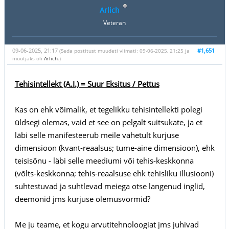
Arlich
Veteran
09-06-2025, 21:17
#1,651
(Seda postitust muudeti viimati: 09-06-2025, 21:25 ja
muutjaks oli
Arlich
.)
Tehisintellekt (A.I.) = Suur Eksitus / Pettus
Kas on ehk võimalik, et tegelikku tehisintellekti polegi
üldsegi olemas, vaid et see on pelgalt suitsukate, ja et
läbi selle manifesteerub meile vahetult kurjuse
dimensioon (kvant-reaalsus; tume-aine dimensioon), ehk
teisisõnu - läbi selle meediumi või tehis-keskkonna
(võlts-keskkonna; tehis-reaalsuse ehk tehisliku illusiooni)
suhtestuvad ja suhtlevad meiega otse langenud inglid,
deemonid jms kurjuse olemusvormid?
Me ju teame, et kogu arvutitehnoloogiat jms juhivad