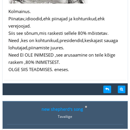
Kolmainus.
Piinatav,idioodid,ehk piinajad ja kohtunikud,ehk
verejoojad.
Siis see sõnum,mis raskesti sellele 80% mõistetav.
Need ,kes on kohtunikud,presidendid,keskajast sauaga
lohutajad,piinamiste juures.
Need EI OLE INIMESED ,see arusaamine on teile kõige
raskem ,80% INIMETSEST.
OLGE SIIS TEADMISES. eneses.
new shepherd's song
Tavaliige