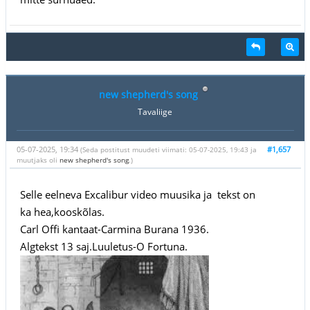
new shepherd's song
Tavaliige
05-07-2025, 19:34
#1,657
(Seda postitust muudeti viimati: 05-07-2025, 19:43 ja
muutjaks oli
new shepherd's song
.)
Selle eelneva Excalibur video muusika ja tekst on
ka hea,kooskõlas.
Carl Offi kantaat-Carmina Burana 1936.
Algtekst 13 saj.Luuletus-O Fortuna.