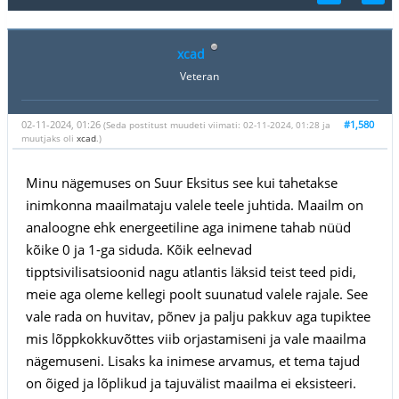
xcad
Veteran
02-11-2024, 01:26
#1,580
(Seda postitust muudeti viimati: 02-11-2024, 01:28 ja
muutjaks oli
xcad
.)
Minu nägemuses on Suur Eksitus see kui tahetakse
inimkonna maailmataju valele teele juhtida. Maailm on
analoogne ehk energeetiline aga inimene tahab nüüd
kõike 0 ja 1-ga siduda. Kõik eelnevad
tipptsivilisatsioonid nagu atlantis läksid teist teed pidi,
meie aga oleme kellegi poolt suunatud valele rajale. See
vale rada on huvitav, põnev ja palju pakkuv aga tupiktee
mis lõppkokkuvõttes viib orjastamiseni ja vale maailma
nägemuseni. Lisaks ka inimese arvamus, et tema tajud
on õiged ja lõplikud ja tajuvälist maailma ei eksisteeri.