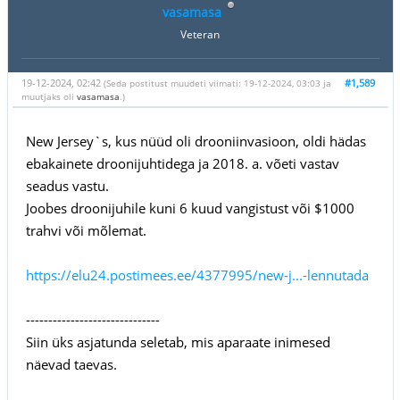
vasamasa
Veteran
19-12-2024, 02:42
#1,589
(Seda postitust muudeti viimati: 19-12-2024, 03:03 ja
muutjaks oli
vasamasa
.)
New Jersey`s, kus nüüd oli drooniinvasioon, oldi hädas
ebakainete droonijuhtidega ja 2018. a. võeti vastav
seadus vastu.
Joobes droonijuhile kuni 6 kuud vangistust või $1000
trahvi või mõlemat.
https://elu24.postimees.ee/4377995/new-j...-lennutada
------------------------------
Siin üks asjatunda seletab, mis aparaate inimesed
näevad taevas.