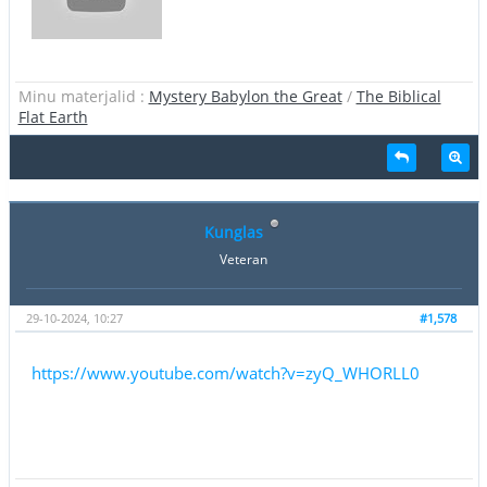
Minu materjalid :
Mystery Babylon the Great
/
The Biblical
Flat Earth
Kunglas
Veteran
29-10-2024, 10:27
#1,578
https://www.youtube.com/watch?v=zyQ_WHORLL0