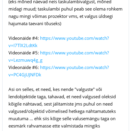
(eks mõned näevad neis taskulambivalgust, mõned
midagi muud; taskulambi puhul peab see olema rohkem
nagu mingi võimas prozektor vms, et valgus üldsegi
hajumata taevani tõuseks)
Videonäide #4:
https://www.youtube.com/watch?
v=I7TlX2LdtKk
Videonäide #5:
https://www.youtube.com/watch?
v=Lezmuwq4g_g
Videonäide #6:
https://www.youtube.com/watch?
v=PC4GjUJNFDk
Asi on selles, et need, kes nende "valguste" või
lendobjektide taga, tahavad, et need valgused oleksid
kõigile nähtavad, sest jälitamiste jms puhul on need
valgused/objektid võimelised hetkega nähtamatuteks
muutuma ... ehk siis kõige selle valusemängu taga on
eesmärk rahvamasse ette valmistada mingiks