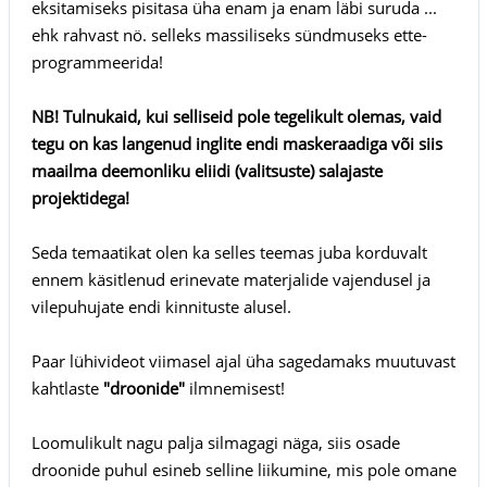
eksitamiseks pisitasa üha enam ja enam läbi suruda ...
ehk rahvast nö. selleks massiliseks sündmuseks ette-
programmeerida!
NB! Tulnukaid, kui selliseid pole tegelikult olemas, vaid
tegu on kas langenud inglite endi maskeraadiga või siis
maailma deemonliku eliidi (valitsuste) salajaste
projektidega!
Seda temaatikat olen ka selles teemas juba korduvalt
ennem käsitlenud erinevate materjalide vajendusel ja
vilepuhujate endi kinnituste alusel.
Paar lühivideot viimasel ajal üha sagedamaks muutuvast
kahtlaste
"droonide"
ilmnemisest!
Loomulikult nagu palja silmagagi näga, siis osade
droonide puhul esineb selline liikumine, mis pole omane