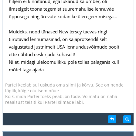
hiljem ei kinnitanud, ega lükanud ka ümber, oli
ilmselgelt toona tegemist suuremahulise lennuväe
õppusega ning ärevate kodanike üleregeerimisega...
Muideks, nood tänased New Jersey taevas ringi
tiirutavad lennumasinad, on sajaprotsendiliselt
valgustatud justnimelt USA lennundusvõimude poolt
ette nähtud eeskirjade kohaselt!
Niiet, midagi üleloomulikku pole tolles palaganis küll
mõtet taga ajada...
Partei keelab sul uskuda oma silmi ja kõrvu. See on nende
lõplik, kõige olulisem nõue.
Kõik, mida Partei tõeks peab, on tõde. Võimatu on näha
reaalsust teisiti kui Partei silmade läbi.