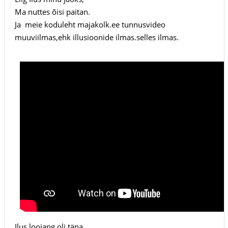
Ma nuttes õisi paitan.
Ja meie koduleht majakolk.ee tunnusvideo
muuviilmas,ehk illusioonide ilmas.selles ilmas.
Ilus loojang oli täna.