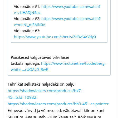
Videonäide #1:
https://www.youtube.com/watch?
v=zLlHADJNSnc
Videonäide #2:
https://www.youtube.com/watch?
v=meNI_mSMN0A
Videonäide #3:
https://www.youtube.com/shorts/Zd3v64rVdy0
Poisikesed valgustavad pilvi laser
taskulampidega.
https://www.motonet.ee/toode/berg-
white-...rUQAvD_BwE
Tehnikat sellisteks naljadeks on palju:
https://shadowlasers.com/products/bx7-
45...tsId=10932
https://shadowlasers.com/products/bh9-45...er-pointer
Erinevad värvid ja võimsused, väidetavalt kiir on kuni
50000m. Aga süütab ~10m kauguselt. Kõik see jura