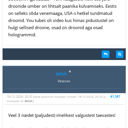
droonide ümber on lihtsalt paanika külvamiseks. Eestis
on selleks sõda venemaaga, USA-s hetkel tundmatud
droonid. You tubes oli video kus hiinas pidustustel on
hulgi sellised droone, osad on droonid aga osad
hologrammid.
Arlich
Veteran
18-12-2024, 20:32
#1,587
(Seda postitust muudeti viimati: 18-12-2024, 20:32 ja
muutjaks oli
Arlich
.)
Veel 3 näidet (paljudest) imelikest valgustest taevastes!