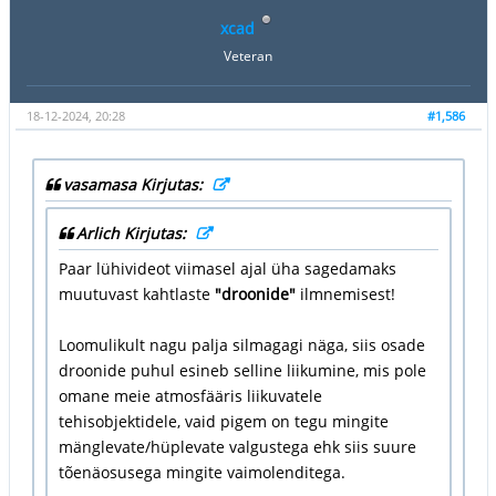
xcad
Veteran
18-12-2024, 20:28
#1,586
vasamasa Kirjutas:
Arlich Kirjutas:
Paar lühivideot viimasel ajal üha sagedamaks
muutuvast kahtlaste
"droonide"
ilmnemisest!
Loomulikult nagu palja silmagagi näga, siis osade
droonide puhul esineb selline liikumine, mis pole
omane meie atmosfääris liikuvatele
tehisobjektidele, vaid pigem on tegu mingite
mänglevate/hüplevate valgustega ehk siis suure
tõenäosusega mingite vaimolenditega.