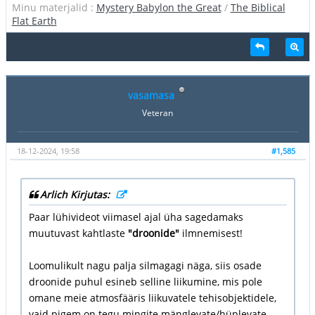
Minu materjalid :
Mystery Babylon the Great
/
The Biblical
Flat Earth
vasamasa
Veteran
18-12-2024, 19:58
#1,585
Arlich Kirjutas:
Paar lühivideot viimasel ajal üha sagedamaks
muutuvast kahtlaste
"droonide"
ilmnemisest!
Loomulikult nagu palja silmagagi näga, siis osade
droonide puhul esineb selline liikumine, mis pole
omane meie atmosfääris liikuvatele tehisobjektidele,
vaid pigem on tegu mingite mänglevate/hüplevate