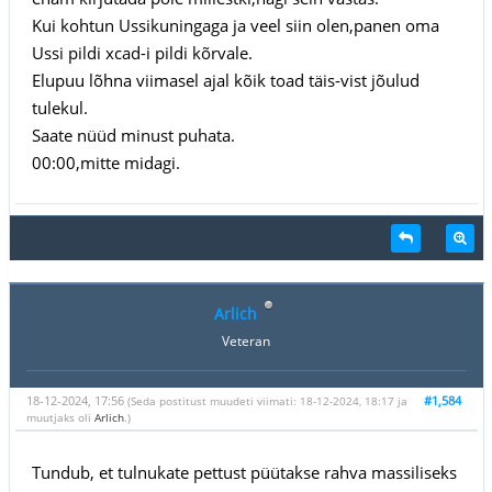
Kui kohtun Ussikuningaga ja veel siin olen,panen oma
Ussi pildi xcad-i pildi kõrvale.
Elupuu lõhna viimasel ajal kõik toad täis-vist jõulud
tulekul.
Saate nüüd minust puhata.
00:00,mitte midagi.
Arlich
Veteran
18-12-2024, 17:56
#1,584
(Seda postitust muudeti viimati: 18-12-2024, 18:17 ja
muutjaks oli
Arlich
.)
Tundub, et tulnukate pettust püütakse rahva massiliseks