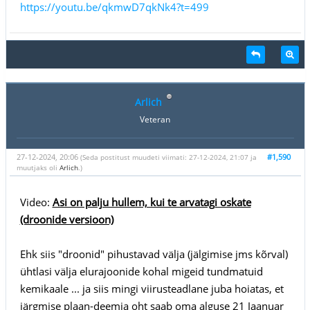
https://youtu.be/qkmwD7qkNk4?t=499
Arlich
Veteran
27-12-2024, 20:06
#1,590
(Seda postitust muudeti viimati: 27-12-2024, 21:07 ja
muutjaks oli
Arlich
.)
Video:
Asi on palju hullem, kui te arvatagi oskate
(droonide versioon)
Ehk siis "droonid" pihustavad välja (jälgimise jms kõrval)
ühtlasi välja elurajoonide kohal migeid tundmatuid
kemikaale ... ja siis mingi viirusteadlane juba hoiatas, et
järgmise plaan-deemia oht saab oma alguse 21 Jaanuar