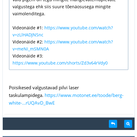
valgustega ehk siis suure tõenäosusega mingite
vaimolenditega.
Videonäide #1:
https://www.youtube.com/watch?
v=zLlHADJNSnc
Videonäide #2:
https://www.youtube.com/watch?
v=meNI_mSMN0A
Videonäide #3:
https://www.youtube.com/shorts/Zd3v64rVdy0
Poisikesed valgustavad pilvi laser
taskulampidega.
https://www.motonet.ee/toode/berg-
white-...rUQAvD_BwE