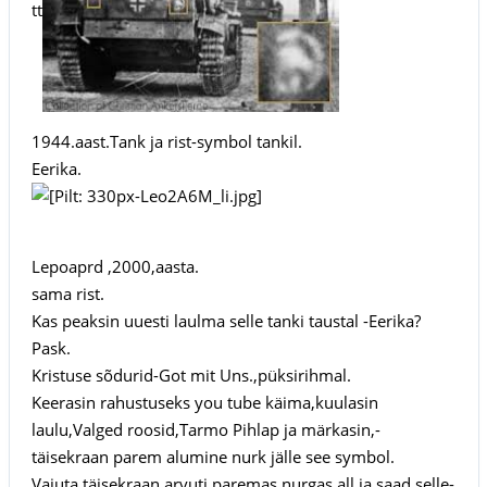
tt
1944.aast.Tank ja rist-symbol tankil.
Eerika.
Lepoaprd ,2000,aasta.
sama rist.
Kas peaksin uuesti laulma selle tanki taustal -Eerika?
Pask.
Kristuse sõdurid-Got mit Uns.,püksirihmal.
Keerasin rahustuseks you tube käima,kuulasin
laulu,Valged roosid,Tarmo Pihlap ja märkasin,-
täisekraan parem alumine nurk jälle see symbol.
Vajuta täisekraan arvuti paremas nurgas all ja saad selle-