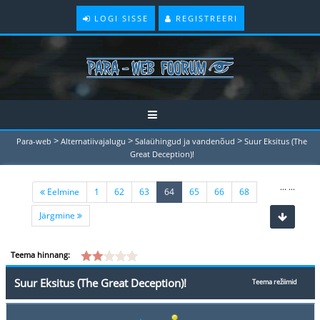
LOGI SISSE
REGISTREERI
>
>
>
Para-web
Alternatiivajalugu
Salaühingud ja vandenõud
Suur Eksitus (The
Great Deception)!
...
...
(current)
Eelmine
1
62
63
64
65
66
68
Järgmine
Teema hinnang:
Suur Eksitus (The Great Deception)!
Teema režiimid