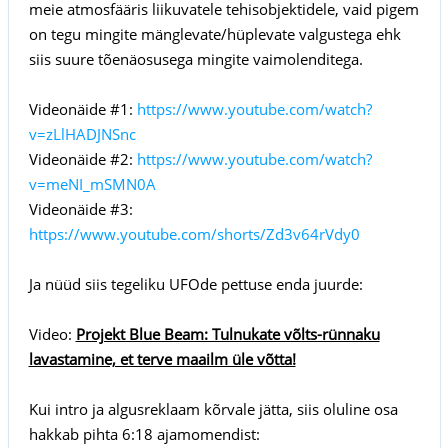
meie atmosfääris liikuvatele tehisobjektidele, vaid pigem
on tegu mingite mänglevate/hüplevate valgustega ehk
siis suure tõenäosusega mingite vaimolenditega.
Videonäide #1:
https://www.youtube.com/watch?
v=zLlHADJNSnc
Videonäide #2:
https://www.youtube.com/watch?
v=meNI_mSMN0A
Videonäide #3:
https://www.youtube.com/shorts/Zd3v64rVdy0
Ja nüüd siis tegeliku UFOde pettuse enda juurde:
Video:
Projekt Blue Beam: Tulnukate võlts-rünnaku
lavastamine, et terve maailm üle võtta!
Kui intro ja algusreklaam kõrvale jätta, siis oluline osa
hakkab pihta 6:18 ajamomendist: