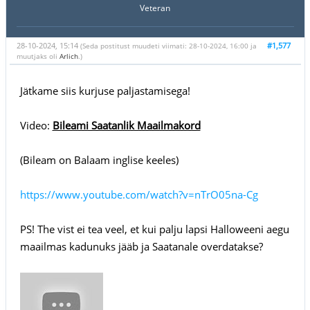
Veteran
28-10-2024, 15:14
#1,577
(Seda postitust muudeti viimati: 28-10-2024, 16:00 ja
muutjaks oli
Arlich
.)
Jätkame siis kurjuse paljastamisega!
Video:
Bileami Saatanlik Maailmakord
(Bileam on Balaam inglise keeles)
https://www.youtube.com/watch?v=nTrO05na-Cg
PS! The vist ei tea veel, et kui palju lapsi Halloweeni aegu
maailmas kadunuks jääb ja Saatanale overdatakse?