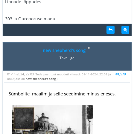
Linnade lõppudes..
___
303 ja Ouroboruse madu
new shepherd's song
Tavaliige
01-11-2024, 22:03
#1,579
(Seda postitust muudeti viimati: 01-11-2024, 22:08 ja
muutjaks oli
new shepherd's song
.)
Sümbolite maailm ja selle seedimine minus eneses.