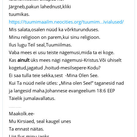
Järgneb,pakun lahednust,kliki
tuumikas.
https://tuumimaailm.neocities.org/tuumim...ivialused/
Mis salata,osalen nüüd ka võrkturunduses.
Minu religioon on parem,kui sinu religioon.
Ilus lugu Teil seal,Tuumiilmas.
Vaba mees ei usu teiste nägemusi,mida ta ei koge.
Kas
ainult
üks mees nägi nägemusi-Kristus.Või ühiselt
kogetud,jagatud ,hoitud-mesilsepere-Kodu?
Ei saa tulla teie sekka,sest -Mina Olen See.
Kui Ta nüüd neile ütles: „Mina olen See!” taganesid nad
ja langesid maha.Johannese evangeelium 18:6 EEP
Täielik jumalavallatus.
Kui Ta nüüd neile ütles: „Mina olen See!” taganesid nad ja langesi
Maakolk.ee-
Mu Kirsiaed, seal kaugel unes
Ta ennast näitas.
Liig Ilus minu jaoks,