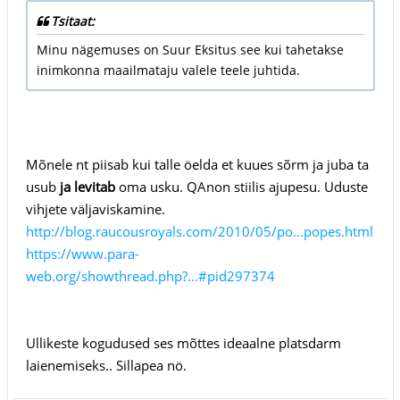
Tsitaat:
Minu nägemuses on Suur Eksitus see kui tahetakse
inimkonna maailmataju valele teele juhtida.
Mõnele nt piisab kui talle öelda et kuues sõrm ja juba ta
usub
ja levitab
oma usku. QAnon stiilis ajupesu. Uduste
vihjete väljaviskamine.
http://blog.raucousroyals.com/2010/05/po...popes.html
https://www.para-
web.org/showthread.php?...#pid297374
Ullikeste kogudused ses mõttes ideaalne platsdarm
laienemiseks.. Sillapea nö.