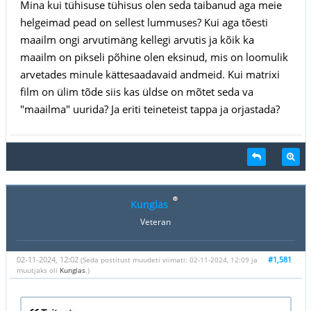
Mina kui tühisuse tühisus olen seda taibanud aga meie
helgeimad pead on sellest lummuses? Kui aga tõesti
maailm ongi arvutimäng kellegi arvutis ja kõik ka
maailm on pikseli põhine olen eksinud, mis on loomulik
arvetades minule kättesaadavaid andmeid. Kui matrixi
film on ülim tõde siis kas üldse on mõtet seda va
"maailma" uurida? Ja eriti teineteist tappa ja orjastada?
Kunglas
Veteran
02-11-2024, 12:02
#1,581
(Seda postitust muudeti viimati: 02-11-2024, 12:09 ja
muutjaks oli
Kunglas
.)