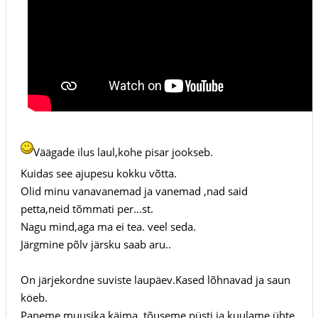
Väägade ilus laul,kohe pisar jookseb.
Kuidas see ajupesu kokku võtta.
Olid minu vanavanemad ja vanemad ,nad said
petta,neid tõmmati per...st.
Nagu mind,aga ma ei tea. veel seda.
Järgmine põlv järsku saab aru..
On järjekordne suviste laupäev.Kased lõhnavad ja saun
köeb.
Paneme muusika käima ,tõuseme püsti ja kuulame ühte