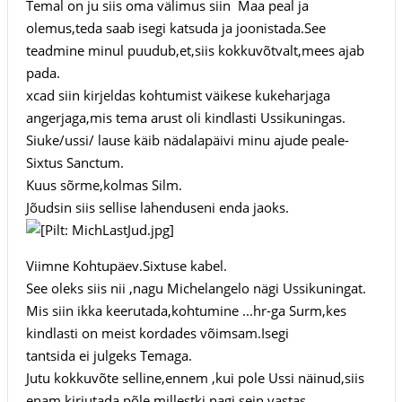
Temal on ju siis oma välimus siin Maa peal ja
olemus,teda saab isegi katsuda ja joonistada.See
teadmine minul puudub,et,siis kokkuvõtvalt,mees ajab
pada.
xcad siin kirjeldas kohtumist väikese kukeharjaga
angerjaga,mis tema arust oli kindlasti Ussikuningas.
Siuke/ussi/ lause käib nädalapäivi minu ajude peale-
Sixtus Sanctum.
Kuus sõrme,kolmas Silm.
Jõudsin siis sellise lahenduseni enda jaoks.
Viimne Kohtupäev.Sixtuse kabel.
See oleks siis nii ,nagu Michelangelo nägi Ussikuningat.
Mis siin ikka keerutada,kohtumine ...hr-ga Surm,kes
kindlasti on meist kordades võimsam.Isegi
tantsida ei julgeks Temaga.
Jutu kokkuvõte selline,ennem ,kui pole Ussi näinud,siis
enam kirjutada põle millestki,nagi sein vastas.