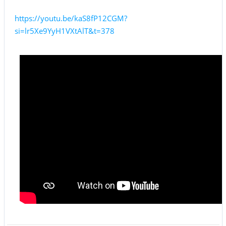
https://youtu.be/kaS8fP12CGM?
si=lr5Xe9YyH1VXtAlT&t=378