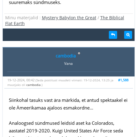
suuremaks sündmuseks.
Minu materjalid :
Mystery Babylon the Great
/
The Biblical
Flat Earth
cambodia
Vana
19-12-2024, 00:42
#1,588
(Seda postitust muudeti viimati: 19-12-2024, 13:25 ja
muutjaks oli
cambodia
.)
Siinkohal tasuks vast ära märkida, et antud spektaakel ei
ole Ämeerikamaa ajaloos esmakordne...
Analoogsed sündmused leidsid aset ka Colorados,
aastatel 2019-2020. Kuigi United States Air Force seda