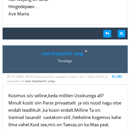
Hingedepäev .
Ave Maria.
new shepherd's song
Tavaliige
05-11-2024, 23:43
#1,583
(Seda postitust muudeti viimati: 06-11-2024, 00:05 ja
muutjaks oli
new shepherd's song
.)
Küsimus siis selline,keda mõtlen Ussikuniga all?
Minult küsiti siin Paras privaatselt ja siis nüüd nagu otse
endalt teadlikult ,ka küsin endalt.Milline Ta on.
Vaimsel tasandil vastaksin-sild ,hetkeline kogemus kahe
Ilma vahel.Kuid see,mis on Taevas,on ka Maa peal.