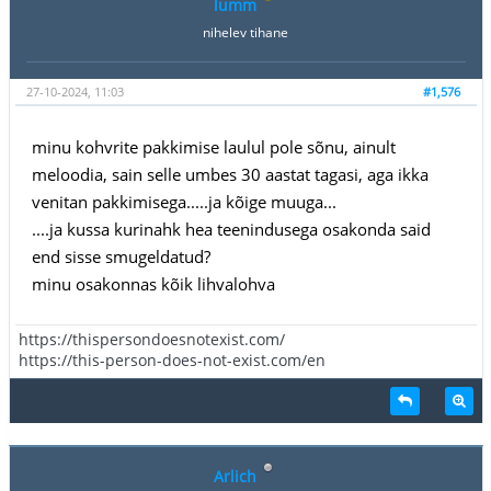
lumm
nihelev tihane
27-10-2024, 11:03
#1,576
minu kohvrite pakkimise laulul pole sõnu, ainult
meloodia, sain selle umbes 30 aastat tagasi, aga ikka
venitan pakkimisega.....ja kõige muuga...
....ja kussa kurinahk hea teenindusega osakonda said
end sisse smugeldatud?
minu osakonnas kõik lihvalohva
https://thispersondoesnotexist.com/
https://this-person-does-not-exist.com/en
Arlich