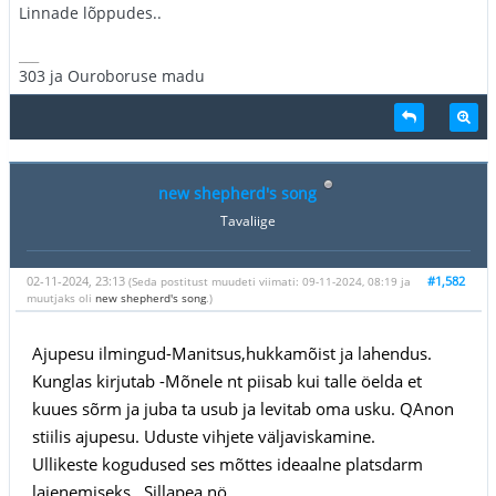
Linnade lõppudes..
___
303 ja Ouroboruse madu
new shepherd's song
Tavaliige
02-11-2024, 23:13
#1,582
(Seda postitust muudeti viimati: 09-11-2024, 08:19 ja
muutjaks oli
new shepherd's song
.)
Ajupesu ilmingud-Manitsus,hukkamõist ja lahendus.
Kunglas kirjutab -Mõnele nt piisab kui talle öelda et
kuues sõrm ja juba ta usub ja levitab oma usku. QAnon
stiilis ajupesu. Uduste vihjete väljaviskamine.
Ullikeste kogudused ses mõttes ideaalne platsdarm
laienemiseks.. Sillapea nö.