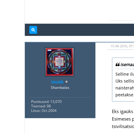
15-06-2016, 07:
isemaa
Selline i
Üks selli
Müstik
Shambalas
naisterah
peetakse
Postitused: 13,070
Teemad: 98
Liitus: Oct 2004
Eks igaüks 
Esimeses p
tsivilisat