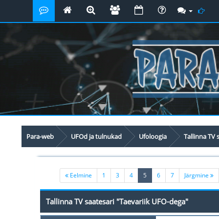
Para-web
UFOd ja tulnukad
Ufoloogia
Tallinna TV 
(current)
Eelmine
1
3
4
5
6
7
Järgmine
Tallinna TV saatesari "Taevariik UFO-dega"