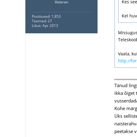
Kes see
Veteran
Kel huv
Postitused: 1,853
Teemad: 27
Liitus: Apr 2013
Missugust
Teleskoob
Vaata, ku
http://fo
,,,,,,,,,,,,,,,,,,
Tänud ling
ikka õiget
vusserdada.
Kohe märgi
Üks sellis
naisterahva
peetakse v