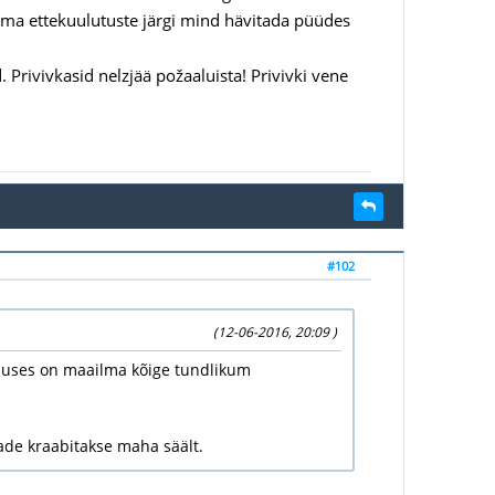
oma ettekuulutuste järgi mind hävitada püüdes
d. Privivkasid nelzjää požaaluista! Privivki vene
#102
(12-06-2016, 20:09 )
nduses on maailma kõige tundlikum
aade kraabitakse maha säält.