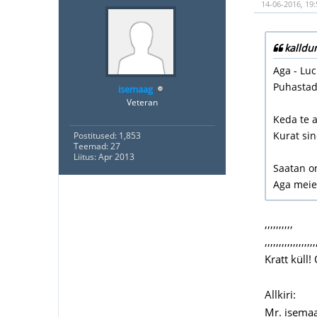
14-06-2016, 19:
kalldu
Aga - Luc
Puhastada
isemaag
Veteran
Keda te a
Kurat sin
Postitused: 1,853
Teemad: 27
Liitus: Apr 2013
Saatan on
Aga meie
,,,,,,,,,,
,,,,,,,,,,,,,,,,,,
Kratt küll!
Allkiri:
Mr. isemaa