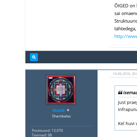
ÕIGED on l
sai omaen
Struktuurid
tähtedega,
http://ww
14-06-2016, 20:
isemaa
Just pra
infrapun
Müstik
Shambalas
Kel huvi 
Postitused: 13,070
Teemad: 98