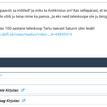
aavsti sa mõtled? Ja miks ta Antikristus on? Kas sellepärast, et t
e võib ju teise nime ka panna...Ja eks neid teleskoope ole ju teisig
das 100-aastane teleskoop Tartu taevast Saturni üles leiab!
te.delfi.ee/news/teadus/video-...d=44845419
45
ete Kirjutas:
aag Kirjutas: