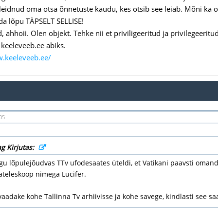
eidnud oma otsa õnnetuste kaudu, kes otsib see leiab. Mõni ka 
da lõpu TÄPSELT SELLISE!
, ahhoii. Olen objekt. Tehke nii et priviligeeritud ja privilegeeritu
 keeleveeb.ee abiks.
w.keeleveeb.ee/
05
g Kirjutas:
egu lõpulejõudvas TTv ufodesaates üteldi, et Vatikani paavsti oma
ateleskoop nimega Lucifer.
vaadake kohe Tallinna Tv arhiivisse ja kohe savege, kindlasti see s