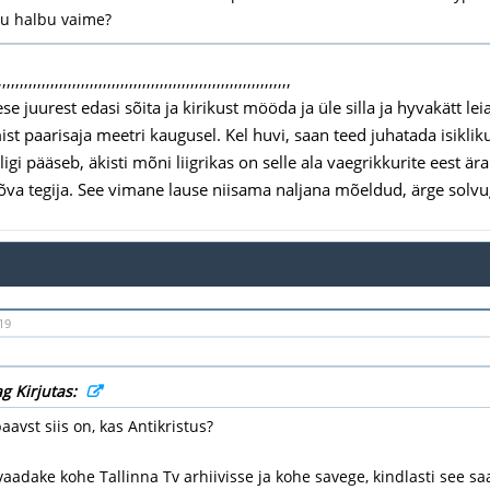
lu halbu vaime?
,,,,,,,,,,,,,,,,,,,,,,,,,,,,,,,,,,,,,,,,,,,,,,,,,,,,,,,,,,,,,,,,,,,
se juurest edasi sõita ja kirikust mööda ja üle silla ja hyvakätt 
st paarisaja meetri kaugusel. Kel huvi, saan teed juhatada isiklik
ligi pääseb, äkisti mõni liigrikas on selle ala vaegrikkurite eest ä
va tegija. See vimane lause niisama naljana mõeldud, ärge solvu
19
g Kirjutas:
aavst siis on, kas Antikristus?
vaadake kohe Tallinna Tv arhiivisse ja kohe savege, kindlasti see s