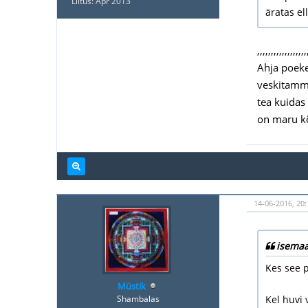
Liitus: Apr 2013
äratas el
,,,,,,,,,,,,,,,,,,
Ahja poeke
veskitammi
tea kuidas 
on maru kõ
14-06-2016, 20:
isemaa
Kes see p
Müstik
Shambalas
Kel huvi 