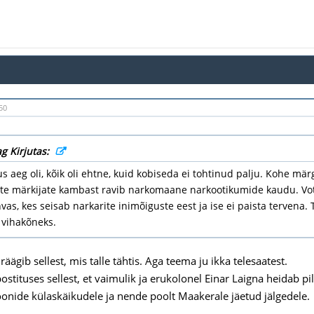
50
g Kirjutas:
lus aeg oli, kõik oli ehtne, kuid kobiseda ei tohtinud palju. Kohe märg
ste märkijate kambast ravib narkomaane narkootikumide kaudu. Vot 
vas, kes seisab narkarite inimõiguste eest ja ise ei paista tervena. T
 vihakõneks.
räägib sellest, mis talle tähtis. Aga teema ju ikka telesaatest.
ostituses sellest, et vaimulik ja erukolonel Einar Laigna heidab
sioonide külaskäikudele ja nende poolt Maakerale jäetud jälgedele.