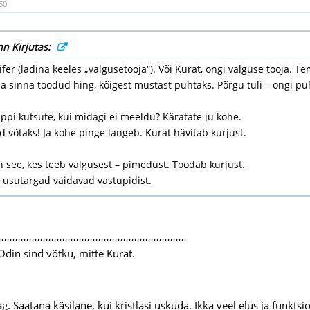
50
nn Kirjutas:
ifer (ladina keeles „valgusetooja“). Või Kurat, ongi valguse tooja. 
 sinna toodud hing, kõigest mustast puhtaks. Põrgu tuli – ongi puh
ppi kutsute, kui midagi ei meeldu? Käratate ju kohe.
d võtaks! Ja kohe pinge langeb. Kurat hävitab kurjust.
 see, kes teeb valgusest – pimedust. Toodab kurjust.
 usutargad väidavad vastupidist.
,,,,,,,,,,,,,,,,,,,,,,,,,,,,,,,,,,,,,,,,,,,,,,,,,,,,,,,,,,,,,,,,,,,,
 Odin sind võtku, mitte Kurat.
g. Saatana käsilane, kui kristlasi uskuda. Ikka veel elus ja funkt