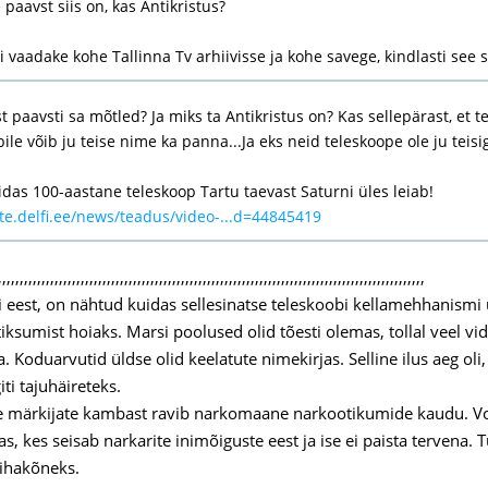
 paavst siis on, kas Antikristus?
i vaadake kohe Tallinna Tv arhiivisse ja kohe savege, kindlasti see
 paavsti sa mõtled? Ja miks ta Antikristus on? Kas sellepärast, et t
ile võib ju teise nime ka panna...Ja eks neid teleskoope ole ju teisig
idas 100-aastane teleskoop Tartu taevast Saturni üles leiab!
rte.delfi.ee/news/teadus/video-...d=44845419
,,,,,,,,,,,,,,,,,,,,,,,,,,,,,,,,,,,,,,,,,,,,,,,,,,,,,,,,,,,,,,,,,,,,,,,,,,,,,,,,,,,,,,,,,,,,,,,,,,
i eest, on nähtud kuidas sellesinatse teleskoobi kellamehhanismi ü
 tiksumist hoiaks. Marsi poolused olid tõesti olemas, tollal veel
 Koduarvutid üldse olid keelatute nimekirjas. Selline ilus aeg oli,
ti tajuhäireteks.
te märkijate kambast ravib narkomaane narkootikumide kaudu. Vot
s, kes seisab narkarite inimõiguste eest ja ise ei paista tervena. T
ihakõneks.