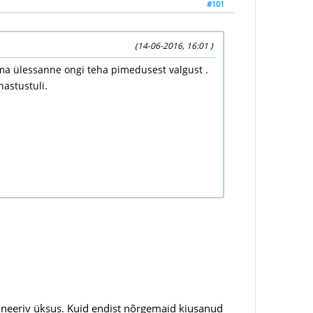
#101
(14-06-2016, 16:01 )
Tema ülessanne ongi teha pimedusest valgust .
astustuli.
sioneeriv üksus. Kuid endist nõrgemaid kiusanud