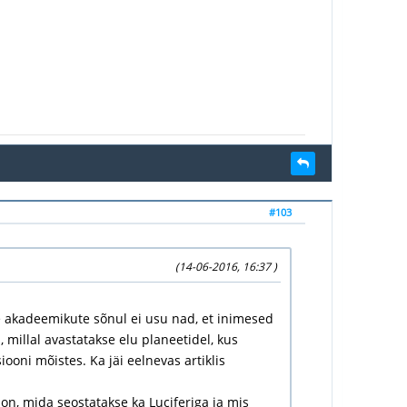
#103
(14-06-2016, 16:37 )
e akadeemikute sõnul ei usu nad, et inimesed
 millal avastatakse elu planeetidel, kus
iooni mõistes. Ka jäi eelnevas artiklis
on, mida seostatakse ka Luciferiga ja mis