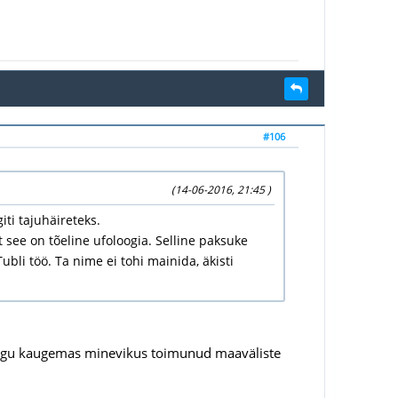
#106
(14-06-2016, 21:45 )
iti tajuhäireteks.
see on tõeline ufoloogia. Selline paksuke
ubli töö. Ta nime ei tohi mainida, äkisti
 pilgu kaugemas minevikus toimunud maaväliste