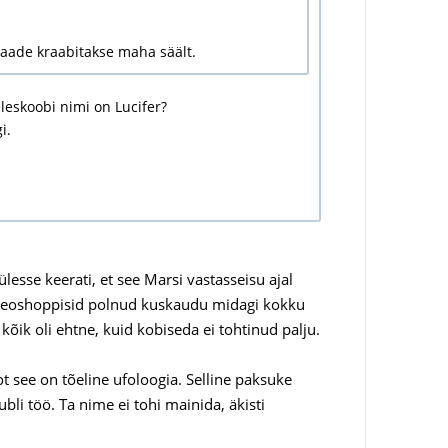
 saade kraabitakse maha säält.
eleskoobi nimi on Lucifer?
i.
lesse keerati, et see Marsi vastasseisu ajal
 videoshoppisid polnud kuskaudu midagi kokku
 kõik oli ehtne, kuid kobiseda ei tohtinud palju.
 see on tõeline ufoloogia. Selline paksuke
ubli töö. Ta nime ei tohi mainida, äkisti