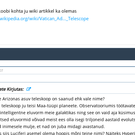
koobi kohta ju wiki artikkel ka olemas
.wikipedia.org/wiki/Vatican_Ad..._Telescope
07
ete Kirjutas:
ee Arizonas asuv teleskoop on saanud ehk vale nime?
 teleskoop ju teisi Maa-tüüpi planeete. Observatooriumis töötavat
intelligentne eluvorm meie galaktikas ning see on vaid aja küsimus,
ntsed eluvormid võivad meist ees olla isegi triljoneid aastaid evoluts
d inimesele mulje, et nad on juba midagi avastanud.
 siis Luciferi asemel olema hoopis mõni teine nimi? Näiteks Hyperi