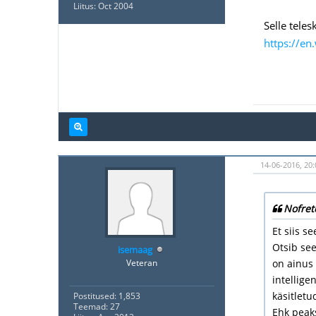
Liitus: Oct 2004
Selle teles
https://en
14-06-2016, 20:
Nofret
Et siis s
Otsib see
isemaag
Veteran
on ainus 
intellige
käsitletu
Postitused: 1,853
Teemad: 27
Ehk peaks