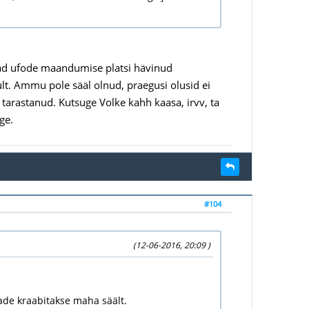
leiad ufode maandumise platsi hävinud
ult. Ammu pole sääl olnud, praegusi olusid ei
ra tarastanud. Kutsuge Volke kahh kaasa, irvv, ta
ge.
#104
(12-06-2016, 20:09 )
aade kraabitakse maha säält.