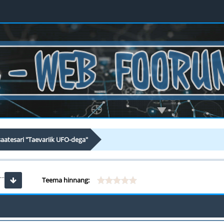
saatesari "Taevariik UFO-dega"
...
Teema hinnang: