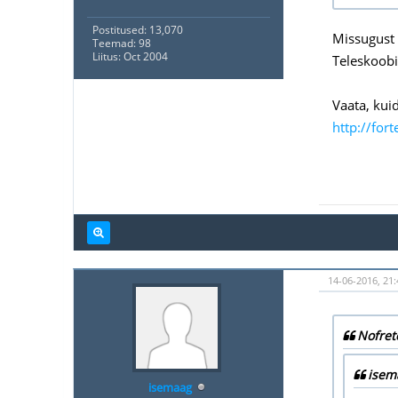
Postitused: 13,070
Missugust p
Teemad: 98
Liitus: Oct 2004
Teleskoobil
Vaata, kui
http://for
14-06-2016, 21:
Nofret
isem
isemaag