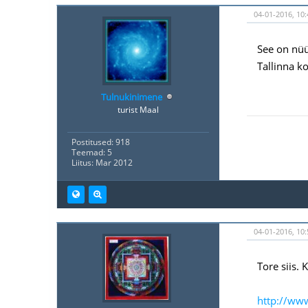
04-01-2016, 10:
See on nüü
Tallinna k
Tulnukinimene
turist Maal
Postitused: 918
Teemad: 5
Liitus: Mar 2012
04-01-2016, 10:
Tore siis.
http://ww