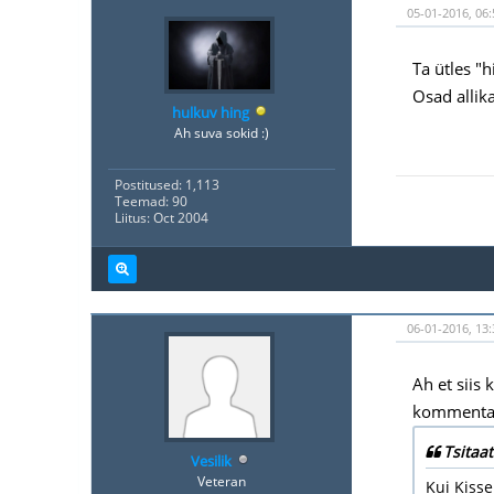
05-01-2016, 06:
Ta ütles "
Osad allik
hulkuv hing
Ah suva sokid :)
Postitused: 1,113
Teemad: 90
Liitus: Oct 2004
06-01-2016, 13:
Ah et siis
kommentaar
Tsitaat
Vesilik
Veteran
Kui Kiss