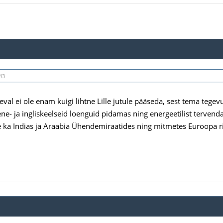
43
eval ei ole enam kuigi lihtne Lille jutule pääseda, sest tema teg
ne- ja ingliskeelseid loenguid pidamas ning energeetilist terven
ka Indias ja Araabia Ühendemiraatides ning mitmetes Euroopa ri