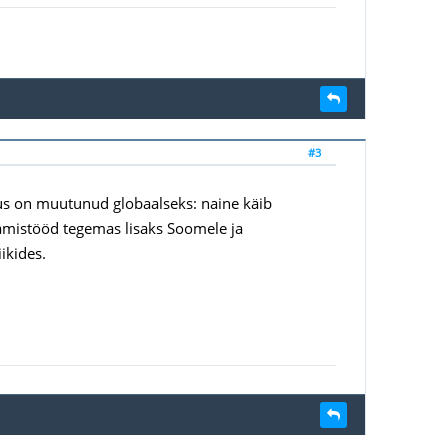
#3
evus on muutunud globaalseks: naine käib
damistööd tegemas lisaks Soomele ja
ikides.