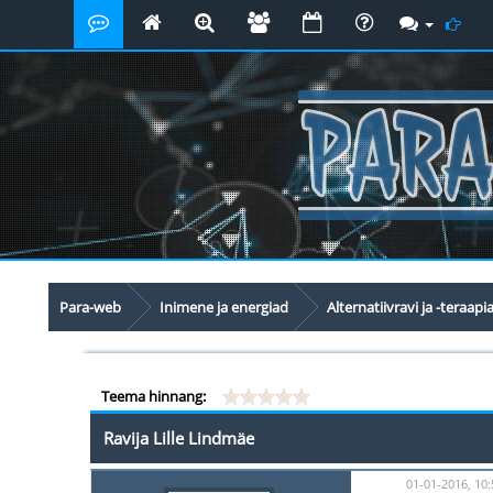
Para-web
Inimene ja energiad
Alternatiivravi ja -teraapi
Teema hinnang:
Ravija Lille Lindmäe
01-01-2016, 10: