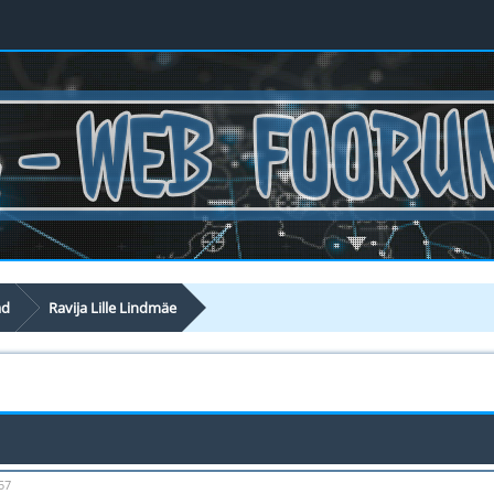
ad
Ravija Lille Lindmäe
57