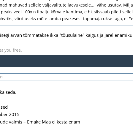
t nad mahuvad sellele väljavalitute laevukesele.... vähe usutav. Mi
peaks veel 100x n iipalju kõrvale kantima, e hk siissaab pileti sell
ohvriks, võrdluseks mõte lamba peakesest tapamaja ukse taga, et 
 isegi arvan tõmmatakse ikka "tõusulaine" käigus ja järel enamikul
et you free.
11
 ka seda.
used
mber 2015
ude valmis – Emake Maa ei kesta enam