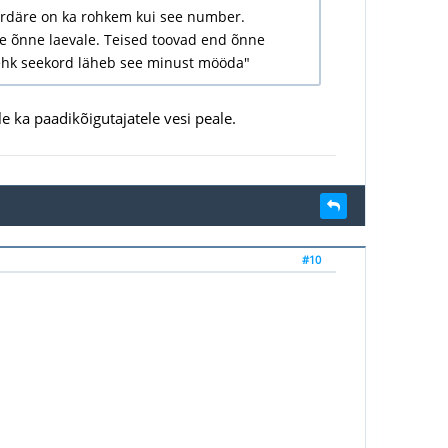
ljardäre on ka rohkem kui see number.
ele õnne laevale. Teised toovad end õnne
"ehk seekord läheb see minust mööda"
e ka paadikõigutajatele vesi peale.
#10