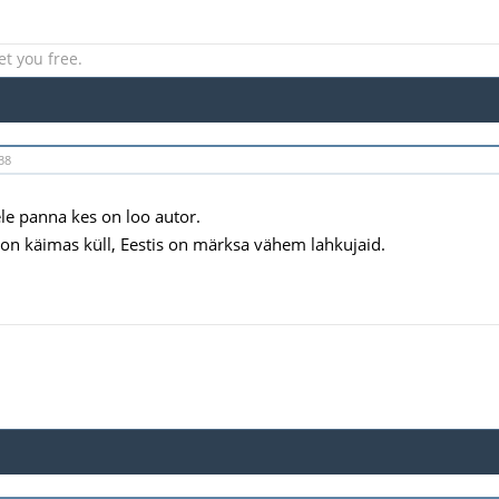
et you free.
38
le panna kes on loo autor.
n käimas küll, Eestis on märksa vähem lahkujaid.