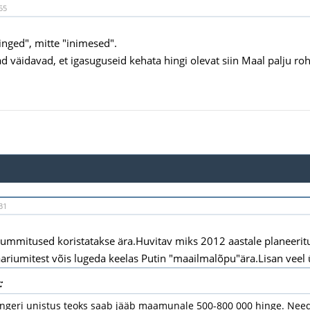
55
hinged", mitte "inimesed".
ad väidavad, et igasuguseid kehata hingi olevat siin Maal palju r
31
 kummitused koristatakse ära.Huvitav miks 2012 aastale planeerit
iumitest võis lugeda keelas Putin "maailmalõpu"ära.Lisan veel 
:
engeri unistus teoks saab jääb maamunale 500-800 000 hinge. Need