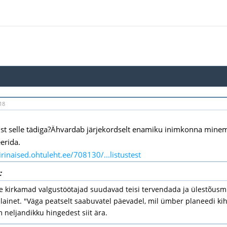
18
st selle tädiga?Ähvardab järjekordselt enamiku inimkonna mine
rida.
irinaised.ohtuleht.ee/708130/...listustest
:
e kirkamad valgustöötajad suudavad teisi tervendada ja ülestõusmi
ainet. "Väga peatselt saabuvatel päevadel, mil ümber planeedi kih
m neljandikku hingedest siit ära.