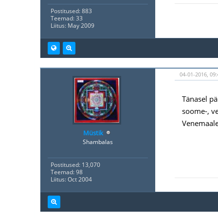
Postitused: 883
Teemad: 33
Liitus: May 2009
04-01-2016, 09:
Tänasel pä
soome-, ve
Venemaale 
Müstik
Shambalas
Postitused: 13,070
Teemad: 98
Liitus: Oct 2004