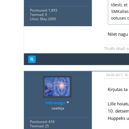
tõesti, e
Postitused: 1,893
SMKallas 
Teemad: 9
ootuses 
Liitus: May 2009
Niiet nagu
Truth shall s
04-03-2017, 16:
Kirjutas ta
Kahvanägu
Lille hoiat
vaatleja
10. detse
Hüppeks u
Postitused: 418
Teemad: 25