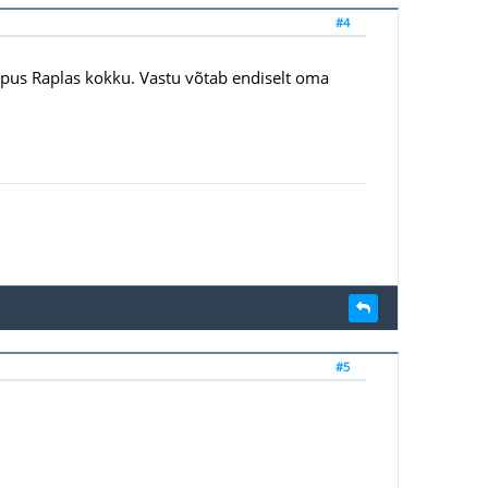
#4
 lõpus Raplas kokku. Vastu võtab endiselt oma
#5