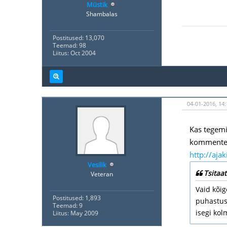
Müstik
Shambalas
Postitused: 13,070
Teemad: 98
Liitus: Oct 2004
04-01-2016, 14:
Kas tegemi
kommentee
http://ajak
Vesilik
Tsitaat
Veteran
Vaid kõig
Postitused: 1,893
puhastusl
Teemad: 9
isegi kol
Liitus: May 2009