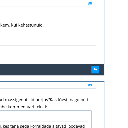
#8
ohkem, kui kehastunuid.
#9
ud massigenotsiid nurjus?Kas tõesti nagu neti
ühe kommentaari teksti:
, kes täna seda korraldada aitavad loodavad