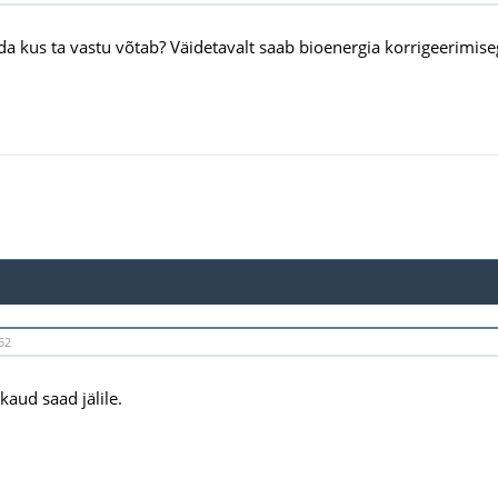
da kus ta vastu võtab? Väidetavalt saab bioenergia korrigeerimise
52
kaud saad jälile.