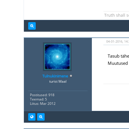
Truth shall s
04-01-2016, 14:
Tasub tähe
Muutused o
Tulnukinimene
turist Maal
Postitused: 918
Teemad: 5
Liitus: Mar 2012