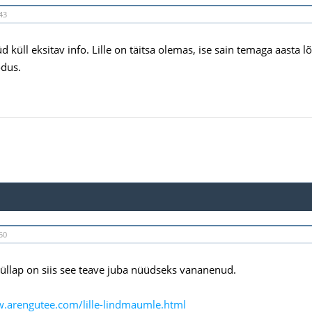
43
d küll eksitav info. Lille on täitsa olemas, ise sain temaga aasta
odus.
50
 Küllap on siis see teave juba nüüdseks vananenud.
w.arengutee.com/lille-lindmaumle.html