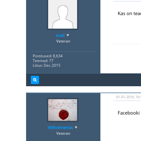
Kas on tea
xcad
Veteran
Postitused: 8,634
Teemad: 77
Liitus: Dec 2015
01-01-2016, 16:
Facebooki 
Wilholmensis
Veteran