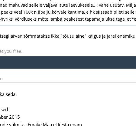
t nad mahuvad sellele väljavalitute laevukesele.... vähe usutav. Mi
peaks veel 100x n iipalju kõrvale kantima, e hk siissaab pileti sell
ohvriks, võrdluseks mõte lamba peakesest tapamaja ukse taga, et 
 isegi arvan tõmmatakse ikka "tõusulaine" käigus ja järel enamikul
et you free.
11
 ka seda.
used
mber 2015
ude valmis – Emake Maa ei kesta enam