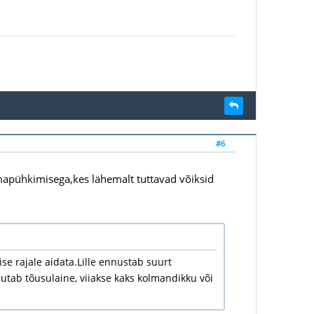
#6
mapühkimisega,kes lähemalt tuttavad võiksid
se rajale aidata.Lille ennustab suurt
utab tõusulaine, viiakse kaks kolmandikku või