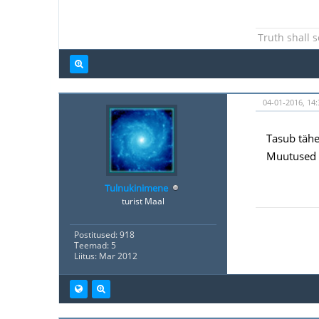
Truth shall s
04-01-2016, 14:
Tasub tähe
Muutused o
Tulnukinimene
turist Maal
Postitused: 918
Teemad: 5
Liitus: Mar 2012