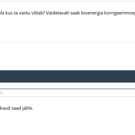
da kus ta vastu võtab? Väidetavalt saab bioenergia korrigeerimise
52
kaud saad jälile.