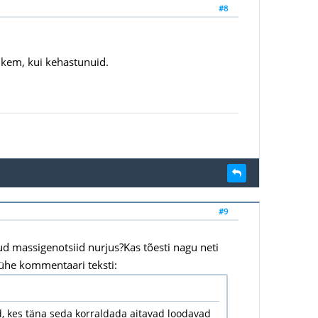
#8
ohkem, kui kehastunuid.
#9
ud massigenotsiid nurjus?Kas tõesti nagu neti
ühe kommentaari teksti:
, kes täna seda korraldada aitavad loodavad