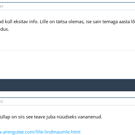
43
d küll eksitav info. Lille on täitsa olemas, ise sain temaga aasta
odus.
50
 Küllap on siis see teave juba nüüdseks vananenud.
w.arengutee.com/lille-lindmaumle.html