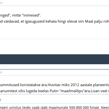
55
hinged", mitte "inimesed".
ad väidavad, et igasuguseid kehata hingi olevat siin Maal palju r
31
 kummitused koristatakse ära.Huvitav miks 2012 aastale planeerit
iumitest võis lugeda keelas Putin "maailmalõpu"ära.Lisan veel 
:
engeri unistus teoks saab jääb maamunale 500-800 000 hinge. Need