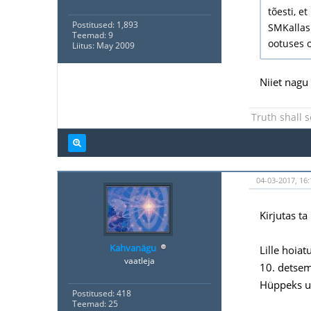
tõesti, e
Postitused: 1,893
SMKallas 
Teemad: 9
ootuses 
Liitus: May 2009
Niiet nagu
Truth shall s
04-03-2017, 16:
Kirjutas ta
Kahvanägu
Lille hoiat
vaatleja
10. detse
Hüppeks u
Postitused: 418
Teemad: 25