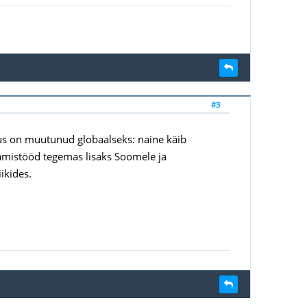
#3
evus on muutunud globaalseks: naine käib
damistööd tegemas lisaks Soomele ja
ikides.