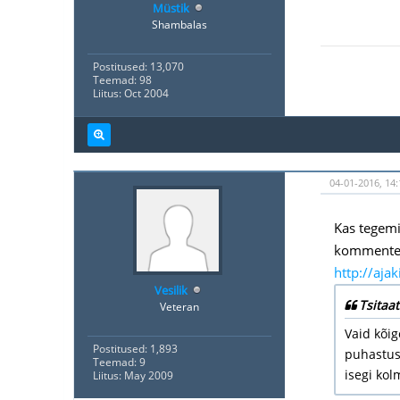
Müstik
Shambalas
Postitused: 13,070
Teemad: 98
Liitus: Oct 2004
04-01-2016, 14:
Kas tegemi
kommentee
http://ajak
Vesilik
Tsitaat
Veteran
Vaid kõig
Postitused: 1,893
puhastusl
Teemad: 9
isegi kol
Liitus: May 2009