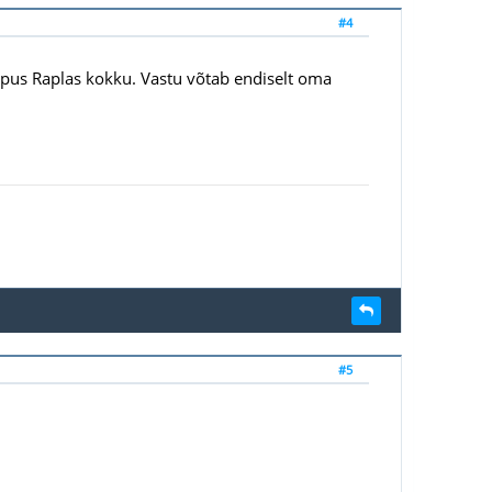
#4
 lõpus Raplas kokku. Vastu võtab endiselt oma
#5