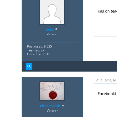
Kas on tea
xcad
Veteran
Postitused: 8,635
Teemad: 77
Liitus: Dec 2015
01-01-2016, 16:
Facebooki 
Wilholmensis
Veteran