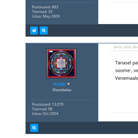
Postitused: 883
Teemad: 33
Liitus: May 2009
04-01-2016, 09:
Tänasel pä
soome-, ve
Venemaale 
Müstik
Shambalas
Postitused: 13,070
Teemad: 98
Liitus: Oct 2004