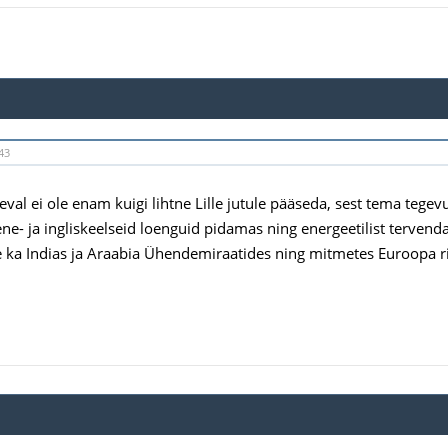
43
eval ei ole enam kuigi lihtne Lille jutule pääseda, sest tema teg
ne- ja ingliskeelseid loenguid pidamas ning energeetilist terven
ka Indias ja Araabia Ühendemiraatides ning mitmetes Euroopa ri