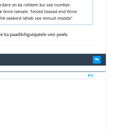
ljardäre on ka rohkem kui see number.
ele õnne laevale. Teised toovad end õnne
"ehk seekord läheb see minust mööda"
e ka paadikõigutajatele vesi peale.
#10