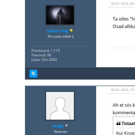
05-01-2016, 06:
Ta ütles "
Osad allik
hulkuv hing
Ah suva sokid :)
Postitused: 1,113
Teemad: 90
Liitus: Oct 2004
06-01-2016, 13:
Ah et siis
kommentaar
Tsitaat
Vesilik
Veteran
Kui Kiss