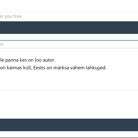
et you free.
38
le panna kes on loo autor.
n käimas küll, Eestis on märksa vähem lahkujaid.