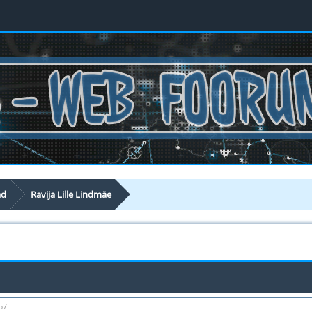
ad
Ravija Lille Lindmäe
57