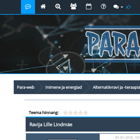
Para-web
Inimene ja energiad
Alternatiivravi ja -teraapi
Teema hinnang:
Ravija Lille Lindmäe
01-01-2016, 10: