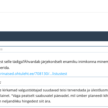
18
st selle tädiga?Ähvardab järjekordselt enamiku inimkonna mine
rida.
irinaised.ohtuleht.ee/708130/...listustest
:
e kirkamad valgustöötajad suudavad teisi tervendada ja ülestõusmi
ainet. "Väga peatselt saabuvatel päevadel, mil ümber planeedi kih
m neljandikku hingedest siit ära.