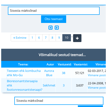
...
(current)
Eelmine
1
6
7
8
9
10
Võimalikud seotud teemad...
Teema:
Autor
Vastuseid:
Vaatamisi:
Viimane 
Teeseen ehk kombucha
Aurora
02-03-2017, 2
38
57,121
ehk Mo-Gu
Blue
Viimane posti
Bioresonantsteraapia
22-04-2008, 1
ehk
Sekhmet
3
3,637
Viimane posti
footonresonantsteraapi?