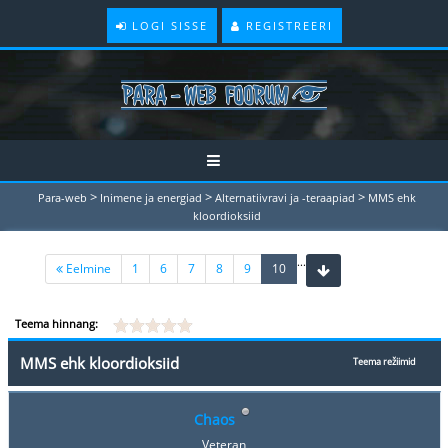
LOGI SISSE
REGISTREERI
>
>
>
Para-web
Inimene ja energiad
Alternatiivravi ja -teraapiad
MMS ehk
kloordioksiid
...
(current)
Eelmine
1
6
7
8
9
10
Teema hinnang:
MMS ehk kloordioksiid
Teema režiimid
Chaos
Veteran