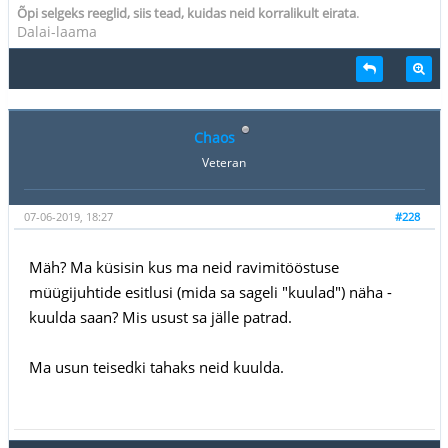
.
Õpi selgeks reeglid, siis tead, kuidas neid korralikult eirata
Dalai-laama
Chaos
Veteran
07-06-2019, 18:27
#228
Mäh? Ma küsisin kus ma neid ravimitööstuse
müügijuhtide esitlusi (mida sa sageli "kuulad") näha -
kuulda saan? Mis usust sa jälle patrad.
Ma usun teisedki tahaks neid kuulda.