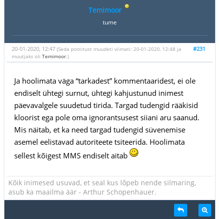
Temimoor
tume
20-01-2020, 12:47
#231
(Seda postitust muudeti viimati: 20-01-2020, 12:48 ja
muutjaks oli
Temimoor
.)
Ja hoolimata väga “tarkadest” kommentaaridest, ei ole
endiselt ühtegi surnut, ühtegi kahjustunud inimest
päevavalgele suudetud tirida. Targad tudengid rääkisid
kloorist ega pole oma ignorantsusest siiani aru saanud.
Mis näitab, et ka need targad tudengid süvenemise
asemel eelistavad autoriteete tsiteerida. Hoolimata
sellest kõigest MMS endiselt aitab
Kõik inimesed usuvad, et seal kus lõpeb nende silmaring,
asub ka maailma äär - Arthur Schopenhauer.