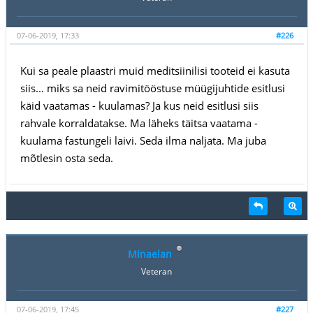
07-06-2019, 17:33
#226
Kui sa peale plaastri muid meditsiinilisi tooteid ei kasuta
siis... miks sa neid ravimitööstuse müügijuhtide esitlusi
käid vaatamas - kuulamas? Ja kus neid esitlusi siis
rahvale korraldatakse. Ma läheks täitsa vaatama -
kuulama fastungeli laivi. Seda ilma naljata. Ma juba
mõtlesin osta seda.
Minaelan
Veteran
07-06-2019, 17:45
#227