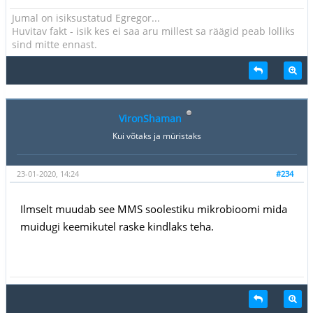
Jumal on isiksustatud Egregor...
Huvitav fakt - isik kes ei saa aru millest sa räägid peab lolliks
sind mitte ennast.
VironShaman
Kui võtaks ja müristaks
23-01-2020, 14:24
#234
Ilmselt muudab see MMS soolestiku mikrobioomi mida
muidugi keemikutel raske kindlaks teha.