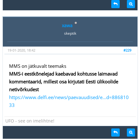
xawa
skeptik
19-01-2020, 18:42
#229
MMS on jätkuvalt teemaks
MMS-i eestkõnelejad kaebavad kohtusse laimavad
kommentaarid, millest osa kirjutati Eesti ülikoolide
netivõrkudest
https://www.delfi.ee/news/paevauudised/e...d=886810
33
UFO - see on imelihtne!