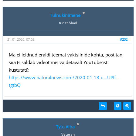
Tulnukinimene
turist Maal
21-01-2020, 07:02
#232
Ma ei leidnud eraldi teemat vaktsiinide kohta, postitan
siia (sisaldab videot mis väidetavalt YouTube'ist
kustutati):
https://www.naturalnews.com/2020-01-13-u...UI9f-
tgtbQ
Tyto Alba
Veteran