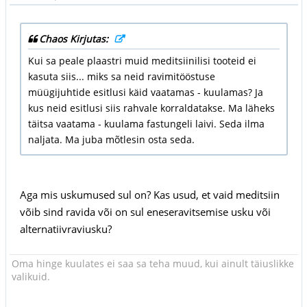
Chaos Kirjutas:
Kui sa peale plaastri muid meditsiinilisi tooteid ei
kasuta siis... miks sa neid ravimitööstuse
müügijuhtide esitlusi käid vaatamas - kuulamas? Ja
kus neid esitlusi siis rahvale korraldatakse. Ma läheks
täitsa vaatama - kuulama fastungeli laivi. Seda ilma
naljata. Ma juba mõtlesin osta seda.
Aga mis uskumused sul on? Kas usud, et vaid meditsiin
võib sind ravida või on sul eneseravitsemise usku või
alternatiivraviusku?
Oma hinge kuulates ei saa sa teha muud, kui ainult täiuslikke
valikuid.