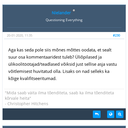
Nielander
Questioning Everything
20-01-2020, 11:35
#230
Aga kas seda pole siis mõnes mõttes oodata, et sealt
suur osa kommentaaridest tuleb? Üliõpilased ja
ülikoolitöötajad/teadlased võiksid just sellise asja vastu
võitlemisest huvitatud olla. Lisaks on nad selleks ka
kõige kvalifitseeritumad.
"Mida saab väita ilma tõenditeta, saab ka ilma tõenditeta
kõrvale heita"
- Christopher Hitchens