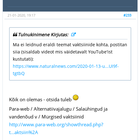
21-01-2020, 19:17
#233
Tulnukinimene Kirjutas:
Ma ei leidnud eraldi teemat vaktsiinide kohta, postitan
siia (sisaldab videot mis väidetavalt YouTube'ist
kustutati):
https://www.naturalnews.com/2020-01-13-u...UI9f-
tgtbQ
Kõik on olemas - otsida tuleb
Para-web / Alternatiivajalugu / Salaühingud ja
vandenõud v / Mürgised vaktsiinid
http://www.para-web.org/showthread.php?
t...aktsiin%2A