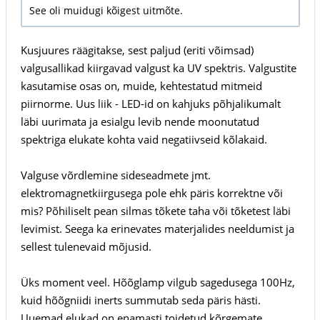
See oli muidugi kõigest uitmõte.
Kusjuures räägitakse, sest paljud (eriti võimsad)
valgusallikad kiirgavad valgust ka UV spektris. Valgustite
kasutamise osas on, muide, kehtestatud mitmeid
piirnorme. Uus liik - LED-id on kahjuks põhjalikumalt
läbi uurimata ja esialgu levib nende moonutatud
spektriga elukate kohta vaid negatiivseid kõlakaid.
Valguse võrdlemine sideseadmete jmt.
elektromagnetkiirgusega pole ehk päris korrektne või
mis? Põhiliselt pean silmas tõkete taha või tõketest läbi
levimist. Seega ka erinevates materjalides neeldumist ja
sellest tulenevaid mõjusid.
Üks moment veel. Hõõglamp vilgub sagedusega 100Hz,
kuid hõõgniidi inerts summutab seda päris hästi.
Uuemad elukad on enamasti toidetud kõrgemate