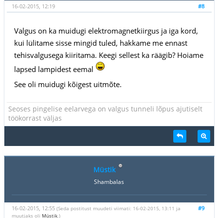
16-02-2015, 12:19
#8
Valgus on ka muidugi elektromagnetkiirgus ja iga kord,
kui lülitame sisse mingid tuled, hakkame me ennast
tehisvalgusega kiiritama. Keegi sellest ka räägib? Hoiame
lapsed lampidest eemal
See oli muidugi kõigest uitmõte.
Seoses pingelise eelarvega on valgus tunneli lõpus ajutiselt
töökorrast väljas
Müstik
Shambalas
16-02-2015, 12:55
#9
(Seda postitust muudeti viimati: 16-02-2015, 13:11 ja
muutjaks oli
Müstik
.)