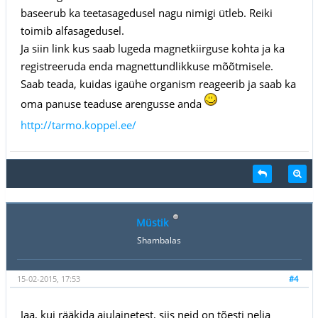
baseerub ka teetasagedusel nagu nimigi ütleb. Reiki
toimib alfasagedusel.
Ja siin link kus saab lugeda magnetkiirguse kohta ja ka
registreeruda enda magnettundlikkuse mõõtmisele.
Saab teada, kuidas igaühe organism reageerib ja saab ka
oma panuse teaduse arengusse anda
http://tarmo.koppel.ee/
Müstik
Shambalas
15-02-2015, 17:53
#4
Jaa, kui rääkida ajulainetest, siis neid on tõesti nelja