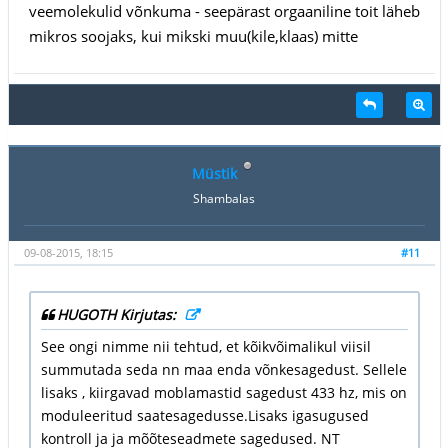
veemolekulid võnkuma - seepärast orgaaniline toit läheb
mikros soojaks, kui mikski muu(kile,klaas) mitte
Müstik
Shambalas
09-08-2015, 18:15
#11
HUGOTH Kirjutas:
See ongi nimme nii tehtud, et kõikvõimalikul viisil
summutada seda nn maa enda võnkesagedust. Sellele
lisaks , kiirgavad moblamastid sagedust 433 hz, mis on
moduleeritud saatesagedusse.Lisaks igasugused
kontroll ja ja mõõteseadmete sagedused. NT