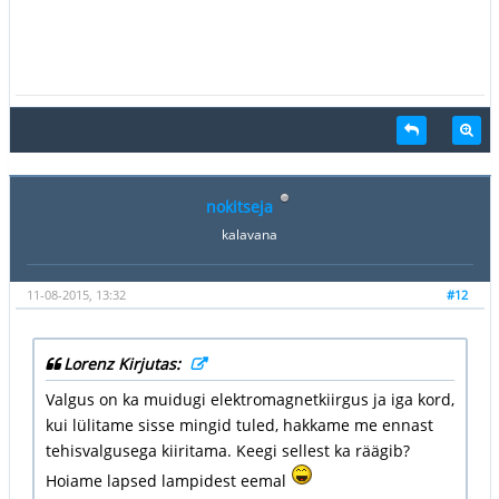
nokitseja
kalavana
11-08-2015, 13:32
#12
Lorenz Kirjutas:
Valgus on ka muidugi elektromagnetkiirgus ja iga kord,
kui lülitame sisse mingid tuled, hakkame me ennast
tehisvalgusega kiiritama. Keegi sellest ka räägib?
Hoiame lapsed lampidest eemal