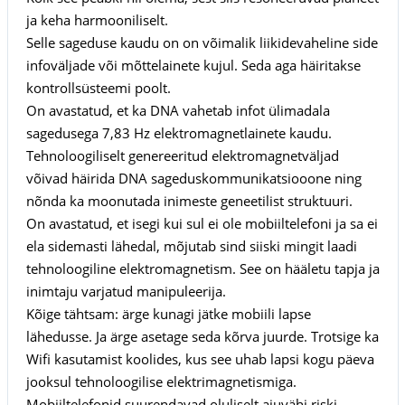
ja keha harmooniliselt.
Selle sageduse kaudu on on võimalik liikidevaheline side
infoväljade või mõttelainete kujul. Seda aga häiritakse
kontrollsüsteemi poolt.
On avastatud, et ka DNA vahetab infot ülimadala
sagedusega 7,83 Hz elektromagnetlainete kaudu.
Tehnoloogiliselt genereeritud elektromagnetväljad
võivad häirida DNA sageduskommunikatsiooone ning
nõnda ka moonutada inimeste geneetilist struktuuri.
On avastatud, et isegi kui sul ei ole mobiiltelefoni ja sa ei
ela sidemasti lähedal, mõjutab sind siiski mingit laadi
tehnoloogiline elektromagnetism. See on hääletu tapja ja
inimtaju varjatud manipuleerija.
Kõige tähtsam: ärge kunagi jätke mobiili lapse
lähedusse. Ja ärge asetage seda kõrva juurde. Trotsige ka
Wifi kasutamist koolides, kus see uhab lapsi kogu päeva
jooksul tehnoloogilise elektrimagnetismiga.
Mobiiltelefonid suurendavad oluliselt ajuvähi riski.