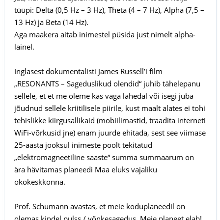
tüüpi: Delta (0,5 Hz – 3 Hz), Theta (4 – 7 Hz), Alpha (7,5 –
13 Hz) ja Beta (14 Hz).
Aga maakera aitab inimestel püsida just nimelt alpha-
lainel.
Inglasest dokumentalisti James Russell’i film
„RESONANTS – Sageduslikud olendid“ juhib tähelepanu
sellele, et et me oleme kas väga lähedal või isegi juba
jõudnud sellele kriitilisele piirile, kust maalt alates ei tohi
tehislikke kiirgusallikaid (mobiilimastid, traadita interneti
WiFi-võrkusid jne) enam juurde ehitada, sest see viimase
25-aasta jooksul inimeste poolt tekitatud
„elektromagneetiline saaste“ summa summaarum on
ära hävitamas planeedi Maa eluks vajaliku
ökokeskkonna.
Prof. Schumann avastas, et meie koduplaneedil on
olemas kindel pulss / võnkesagedus. Meie planeet elab!