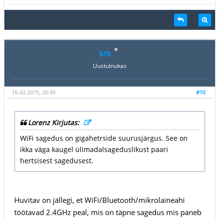
brb
Uustulnukas
16-02-2015, 20:49
#10
Lorenz Kirjutas:
WiFi sagedus on gigahetrside suurusjärgus. See on
ikka väga kaugel ülimadalsageduslikust paari
hertsisest sagedusest.
Huvitav on jällegi, et WiFi/Bluetooth/mikrolaineahi
töötavad 2.4GHz peal, mis on täpne sagedus mis paneb