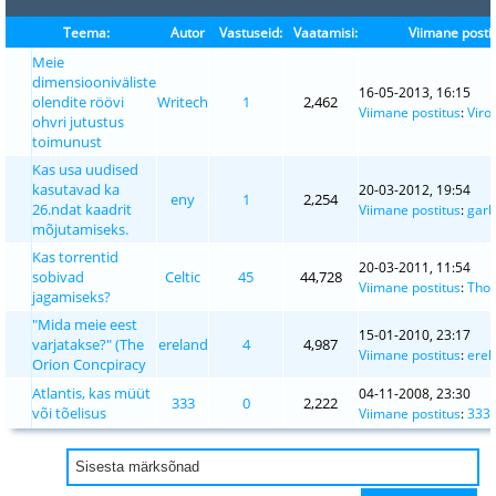
Teema:
Autor
Vastuseid:
Vaatamisi:
Viimane posti
Meie
dimensiooniväliste
16-05-2013, 16:15
olendite röövi
Writech
1
2,462
Viimane postitus
:
Vir
ohvri jutustus
toimunust
Kas usa uudised
kasutavad ka
20-03-2012, 19:54
eny
1
2,254
26.ndat kaadrit
Viimane postitus
:
garb
mõjutamiseks.
Kas torrentid
20-03-2011, 11:54
sobivad
Celtic
45
44,728
Viimane postitus
:
Tho
jagamiseks?
"Mida meie eest
15-01-2010, 23:17
varjatakse?" (The
ereland
4
4,987
Viimane postitus
:
erel
Orion Concpiracy
Atlantis, kas müüt
04-11-2008, 23:30
333
0
2,222
või tõelisus
Viimane postitus
:
333