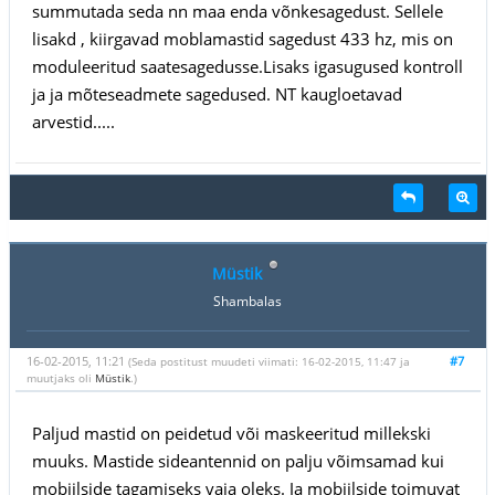
summutada seda nn maa enda võnkesagedust. Sellele
lisakd , kiirgavad moblamastid sagedust 433 hz, mis on
moduleeritud saatesagedusse.Lisaks igasugused kontroll
ja ja mõteseadmete sagedused. NT kaugloetavad
arvestid.....
Müstik
Shambalas
16-02-2015, 11:21
#7
(Seda postitust muudeti viimati: 16-02-2015, 11:47 ja
muutjaks oli
Müstik
.)
Paljud mastid on peidetud või maskeeritud millekski
muuks. Mastide sideantennid on palju võimsamad kui
mobiilside tagamiseks vaja oleks. Ja mobiilside toimuvat