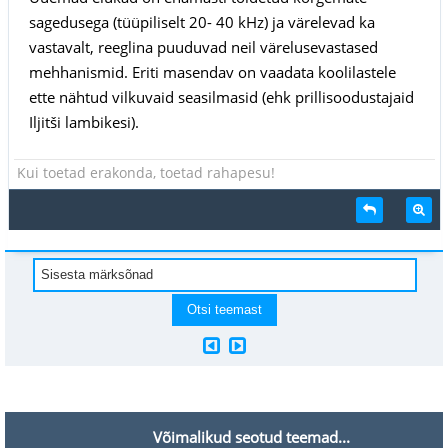
sagedusega (tüüpiliselt 20- 40 kHz) ja värelevad ka
vastavalt, reeglina puuduvad neil värelusevastased
mehhanismid. Eriti masendav on vaadata koolilastele
ette nähtud vilkuvaid seasilmasid (ehk prillisoodustajaid
Iljitši lambikesi).
Kui toetad erakonda, toetad rahapesu!
Võimalikud seotud teemad...