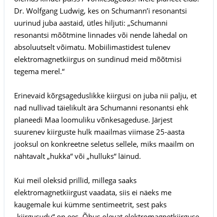
Dr. Wolfgang Ludwig, kes on Schumann’i resonantsi
uurinud juba aastaid, ütles hiljuti: „Schumanni
resonantsi mõõtmine linnades või nende lähedal on
absoluutselt võimatu. Mobiilimastidest tulenev
elektromagnetkiirgus on sundinud meid mõõtmisi
tegema merel.“
Erinevaid kõrgsageduslikke kiirgusi on juba nii palju, et
nad nullivad täielikult ära Schumanni resonantsi ehk
planeedi Maa loomuliku võnkesageduse. Järjest
suurenev kiirguste hulk maailmas viimase 25-aasta
jooksul on konkreetne seletus sellele, miks maailm on
nähtavalt „hukka“ või „hulluks“ läinud.
Kui meil oleksid prillid, millega saaks
elektromagnetkiirgust vaadata, siis ei näeks me
kaugemale kui kümme sentimeetrit, sest paks
„kiirgusudu“ on ees. Õhus olevat elektromagnetkiirguse