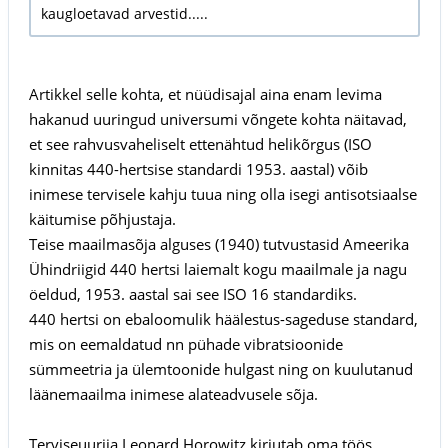
kaugloetavad arvestid.....
Artikkel selle kohta, et nüüdisajal aina enam levima
hakanud uuringud universumi võngete kohta näitavad,
et see rahvusvaheliselt ettenähtud helikõrgus (ISO
kinnitas 440-hertsise standardi 1953. aastal) võib
inimese tervisele kahju tuua ning olla isegi antisotsiaalse
käitumise põhjustaja.
Teise maailmasõja alguses (1940) tutvustasid Ameerika
Ühindriigid 440 hertsi laiemalt kogu maailmale ja nagu
öeldud, 1953. aastal sai see ISO 16 standardiks.
440 hertsi on ebaloomulik häälestus-sageduse standard,
mis on eemaldatud nn pühade vibratsioonide
sümmeetria ja ülemtoonide hulgast ning on kuulutanud
läänemaailma inimese alateadvusele sõja.
Terviseuurija Leonard Horowitz kirjutab oma töös