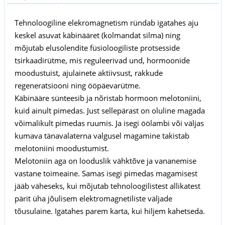
Tehnoloogiline elekromagnetism ründab igatahes aju
keskel asuvat käbinääret (kolmandat silma) ning
mõjutab elusolendite füsioloogiliste protsesside
tsirkaadirütme, mis reguleerivad und, hormoonide
moodustuist, ajulainete aktiivsust, rakkude
regeneratsiooni ning ööpäevarütme.
Käbinääre sünteesib ja nõristab hormoon melotoniini,
kuid ainult pimedas. Just sellepärast on oluline magada
võimalikult pimedas ruumis. Ja isegi öölambi või väljas
kumava tänavalaterna valgusel magamine takistab
melotoniini moodustumist.
Melotoniin aga on looduslik vähktõve ja vananemise
vastane toimeaine. Samas isegi pimedas magamisest
jääb väheseks, kui mõjutab tehnoloogilistest allikatest
pärit üha jõulisem elektromagnetiliste väljade
tõusulaine. Igatahes parem karta, kui hiljem kahetseda.