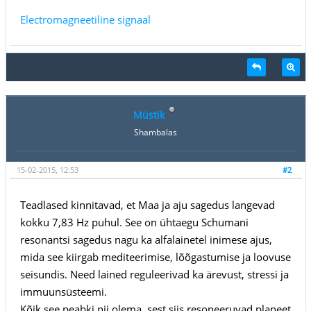
Electromagneetiline signaal
Müstik
Shambalas
15-02-2015, 12:53
#2
Teadlased kinnitavad, et Maa ja aju sagedus langevad
kokku 7,83 Hz puhul. See on ühtaegu Schumani
resonantsi sagedus nagu ka alfalainetel inimese ajus,
mida see kiirgab mediteerimise, lõõgastumise ja loovuse
seisundis. Need lained reguleerivad ka ärevust, stressi ja
immuunsüsteemi.
Kõik see peabki nii olema, sest siis resoneeruvad planeet