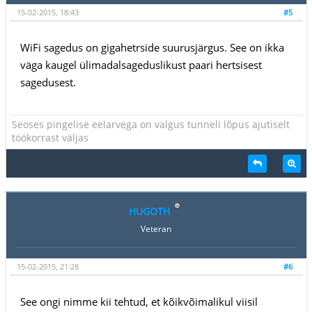
15-02-2015, 18:43
#5
WiFi sagedus on gigahetrside suurusjärgus. See on ikka
väga kaugel ülimadalsageduslikust paari hertsisest
sagedusest.
Seoses pingelise eelarvega on valgus tunneli lõpus ajutiselt
töökorrast väljas
HUGOTH
Veteran
15-02-2015, 21:28
#6
See ongi nimme kii tehtud, et kõikvõimalikul viisil