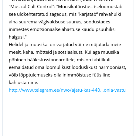
“Musical Cult Control“: “Muusikatööstust iseloomustab
see üldkehtestatud sagedus, mis “karjatab“ rahvahulki
aina suurema vägivaldsuse suunas, soodustades
inimestes emotsionaalse ahastuse kaudu psüühilisi
haigusi.“
Helidel ja muusikal on varjatud võime mõjutada meie
meelt, keha, mõtteid ja sotsiaalsust. Kui aga muusika
põhineb häälestusstandarditele, mis on tahtlikult
eemaldatud oma loomulikust looduslikust harmooniast,
võib lõpptulemuseks olla inimmõistuse füüsiline
kahjustamine.
http://www.telegram.ee/nwo/ajatu-kas-440...onia-vastu