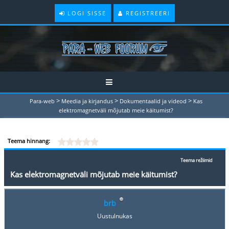
LOGI SISSE
REGISTREERI
>
>
>
Para-web
Meedia ja kirjandus
Dokumentaalid ja videod
Kas
elektromagnetväli mõjutab meie käitumist?
Teema hinnang:
Teema režiimid
Kas elektromagnetväli mõjutab meie käitumist?
brb
Uustulnukas