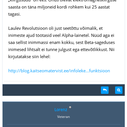
saasta on täna miljoneid kordi rohkem kui 25 aastat
tagasi.
Laulev Revolutsioon oli just seetõttu võimalik, et
inimeste ajud töötasid veel Alpha-lainetel. Nüüd aga ei
saa sellist inimmassi enam kokku, sest Beta-sageduses
inimesed lihtsalt ei tunne julgust ega ettevõtlikkust. Nii
kirjutatakse siin lehel:
http://blog.kaitseomatervist.ee/infoleke...funktsioon
Lorenz
Veteran