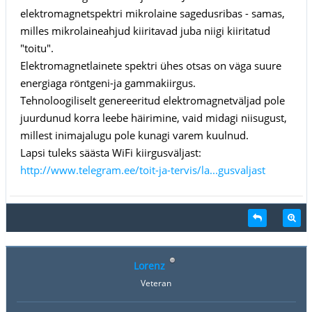
elektromagnetspektri mikrolaine sagedusribas - samas,
milles mikrolaineahjud kiiritavad juba niigi kiiritatud
"toitu".
Elektromagnetlainete spektri ühes otsas on väga suure
energiaga röntgeni-ja gammakiirgus.
Tehnoloogiliselt genereeritud elektromagnetväljad pole
juurdunud korra leebe häirimine, vaid midagi niisugust,
millest inimajalugu pole kunagi varem kuulnud.
Lapsi tuleks säästa WiFi kiirgusväljast:
http://www.telegram.ee/toit-ja-tervis/la...gusvaljast
Lorenz
Veteran