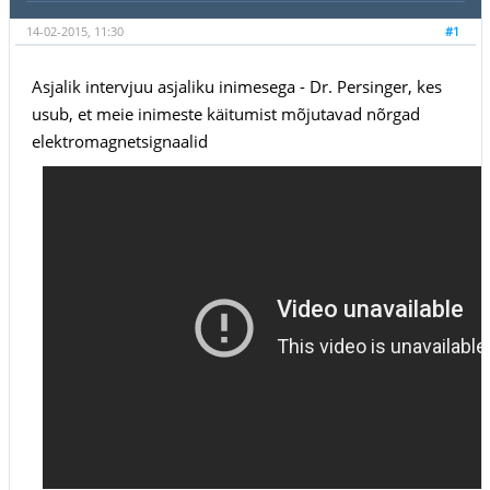
14-02-2015, 11:30
#1
Asjalik intervjuu asjaliku inimesega - Dr. Persinger, kes
usub, et meie inimeste käitumist mõjutavad nõrgad
elektromagnetsignaalid