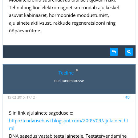
Tehnoloogiline elektromagnetism ründab aju keskel
asuvat käbinääret, hormoonide moodustumist,
ajulainete aktiivsust, rakkude regeneratsiooni ning
ööpäevarütme.
Teeline
teel tundmatusse
15-02-2015, 17:12
#3
Siin link ajulainete sagedusele:
http://teadvusehuvi.blogspot.com/2009/09/ajulained.ht
ml
DNA sagedus vastab teeta lainetele. Teetatervendamine