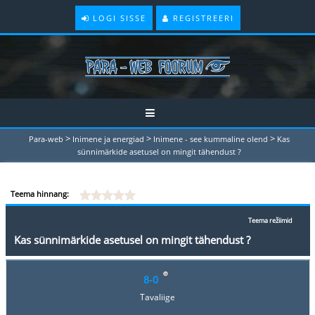
LOGI SISSE
REGISTREERI
>
>
>
Para-web
Inimene ja energiad
Inimene - see kummaline olend
Kas
sünnimärkide asetusel on mingit tähendust ?
Teema hinnang:
Teema režiimid
Kas sünnimärkide asetusel on mingit tähendust ?
8-0
Tavaliige