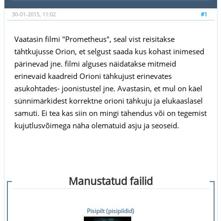
30-01-2015, 11:02
#1
Vaatasin filmi "Prometheus", seal vist reisitakse
tähtkujusse Orion, et selgust saada kus kohast inimesed
pärinevad jne. filmi alguses näidatakse mitmeid
erinevaid kaadreid Orioni tähkujust erinevates
asukohtades- joonistustel jne. Avastasin, et mul on käel
sünnimärkidest korrektne orioni tähkuju ja elukaaslasel
samuti. Ei tea kas siin on mingi tähendus või on tegemist
kujutlusvõimega näha olematuid asju ja seoseid.
Manustatud failid
Pisipilt (pisipildid)