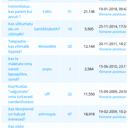
Inimmõistus -
19-01-2018, 09:42
kas parem kui
Celtic
51
21,136
Viimane postitus
:
arvuti ?
Kas sõltumatu
25-11-2014, 17:54
elu on
SaintElizabeth7
10
5,505
Viimane postitus
:
võimalik?
Telepaatia -
20-11-2011, 18:27
kas võimalik
WickedMe
20
12,144
Viimane postitus
:
õppida?
kas te
mäletate oma
15-06-2010, 23:11
varast
pupu
3
2,584
Viimane postitus
:
lapsepõlve,
sündi?
Kas/Kuidas
"valgustate"
15-09-2009, 20:58
Uff
32
11,550
oma tuttavaid
Viimane postitus
:
vandenõuteoo
Kas skorpionid
19-02-2009, 10:24
on halvad
entroopia
47
18,918
Viimane postitus
:
inimesed?
Kas olete