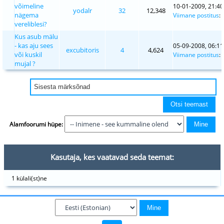
võimeline
10-01-2009, 21:40
yodalr
32
12,348
nägema
Viimane postitus
:
vereliblesi?
Kus asub mälu
- kas aju sees
05-09-2008, 06:11
excubitoris
4
4,624
või kuskil
Viimane postitus
:
mujal ?
Alamfoorumi hüpe:
Kasutaja, kes vaatavad seda teemat:
1 külali(st)ne