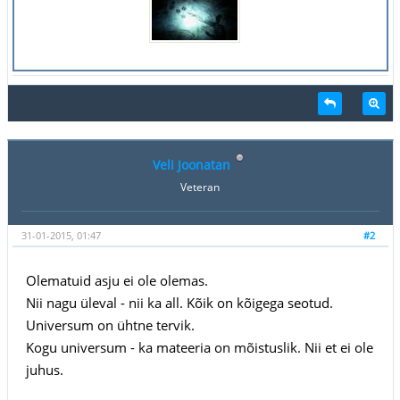
Veli Joonatan
Veteran
31-01-2015, 01:47
#2
Olematuid asju ei ole olemas.
Nii nagu üleval - nii ka all. Kõik on kõigega seotud.
Universum on ühtne tervik.
Kogu universum - ka mateeria on mõistuslik. Nii et ei ole
juhus.