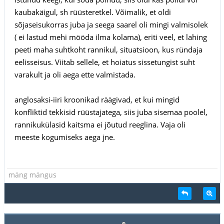
kaubakäigul, sh rüüsteretkel. Võimalik, et oldi
sõjaseisukorras juba ja seega saarel oli mingi valmisolek
( ei lastud mehi mööda ilma kolama), eriti veel, et lahing
peeti maha suhtkoht rannikul, situatsioon, kus ründaja
eelisseisus. Viitab sellele, et hoiatus sissetungist suht
varakult ja oli aega ette valmistada.
anglosaksi-iiri kroonikad räägivad, et kui mingid
konfliktid tekkisid rüüstajatega, siis juba sisemaa poolel,
rannikukülasid kaitsma ei jõutud reeglina. Vaja oli
meeste kogumiseks aega jne.
mäng mängus