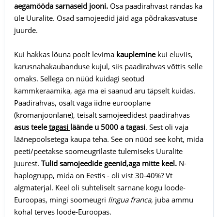
aegamööda sarnaseid jooni.
Osa paadirahvast rändas ka
üle Uuralite. Osad samojeedid jäid aga põdrakasvatuse
juurde.
Kui hakkas lõuna poolt levima
kauplemine
kui eluviis,
karusnahakaubanduse kujul, siis paadirahvas võttis selle
omaks. Sellega on nüüd kuidagi seotud
kammkeraamika, aga ma ei saanud aru täpselt kuidas.
Paadirahvas, osalt väga iidne eurooplane
(kromanjoonlane), teisalt samojeedidest paadirahvas
asus teele
tagasi
läände u 5000 a tagasi
. Sest oli vaja
läänepoolsetega kaupa teha. See on nüüd see koht, mida
peeti/peetakse soomeugrilaste tulemiseks Uuralite
juurest.
Tulid samojeedide geenid,aga mitte keel.
N-
haplogrupp, mida on Eestis - oli vist 30-40%? Vt
algmaterjal. Keel oli suhteliselt sarnane kogu loode-
Euroopas, mingi soomeugri
lingua franca
, juba ammu
kohal terves loode-Euroopas.