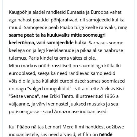
Kaugpõhja aladel rändlesid Euraasia ja Euroopa vahet
aga nahast paatidel põhjarahvad, nii samojeedid kui ka
muud. Samojeede peab Pääbo türgi keelte rahvaks, ning
saame peab ta ka kuuluvaiks mitte soomeugri
keelerühma, vaid samojeedide hulka
. Sarnasus soome
keelega on jällegi keelelaenude ja pikaajalise naabruse
tulemus. Päris kindel ta oma väites ei ole.
Minu märkus nüüd: rassiliselt on saamid aga küllaltki
eurooplased, seega ka need rändlevad samojeedid
võisid olla juba küllaltki europiidsed; samas soomlased
on nagu "valged mongoliidid" - võta nt ette Aleksis Kivi
"Seitse venda", see Erkki Tanttu illustreeritud 1966 a
väljaanne, ja värvi vennastel juuksed mustaks ja sea
potisoengusse - saad Amazonase indiaanlased.
Kui Pääbo näitas Lennart Mere filmi hantidest odžibwe
indiaanlastele, siis need arvasid, et film on
nende