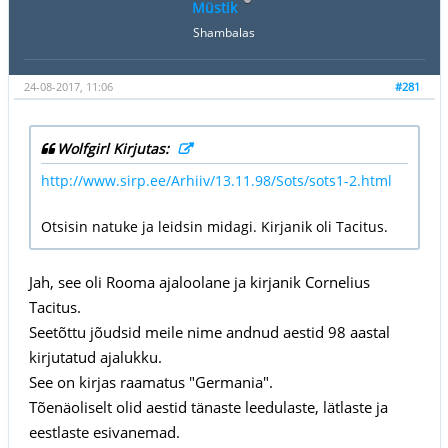
Müstik
Shambalas
24-08-2017, 11:06
#281
Wolfgirl Kirjutas:
http://www.sirp.ee/Arhiiv/13.11.98/Sots/sots1-2.html
Otsisin natuke ja leidsin midagi. Kirjanik oli Tacitus.
Jah, see oli Rooma ajaloolane ja kirjanik Cornelius
Tacitus.
Seetõttu jõudsid meile nime andnud aestid 98 aastal
kirjutatud ajalukku.
See on kirjas raamatus "Germania".
Tõenäoliselt olid aestid tänaste leedulaste, lätlaste ja
eestlaste esivanemad.