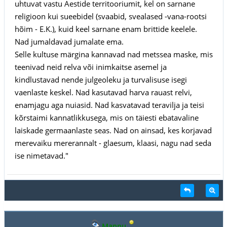
uhtuvat vastu Aestide territooriumit, kel on sarnane
religioon kui sueebidel (svaabid, svealased -vana-rootsi
hõim - E.K.), kuid keel sarnane enam brittide keelele.
Nad jumaldavad jumalate ema.
Selle kultuse märgina kannavad nad metssea maske, mis
teenivad neid relva või inimkaitse asemel ja
kindlustavad nende julgeoleku ja turvalisuse isegi
vaenlaste keskel. Nad kasutavad harva rauast relvi,
enamjagu aga nuiasid. Nad kasvatavad teravilja ja teisi
kõrstaimi kannatlikkusega, mis on täiesti ebatavaline
laiskade germaanlaste seas. Nad on ainsad, kes korjavad
merevaiku mererannalt - glaesum, klaasi, nagu nad seda
ise nimetavad."
Mannu