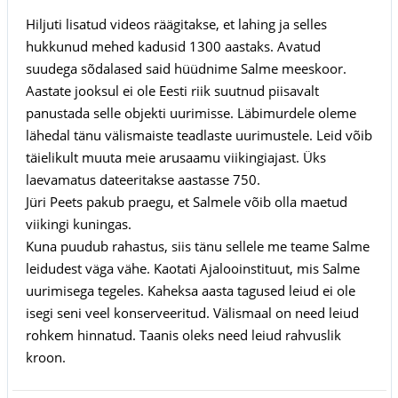
Hiljuti lisatud videos räägitakse, et lahing ja selles
hukkunud mehed kadusid 1300 aastaks. Avatud
suudega sõdalased said hüüdnime Salme meeskoor.
Aastate jooksul ei ole Eesti riik suutnud piisavalt
panustada selle objekti uurimisse. Läbimurdele oleme
lähedal tänu välismaiste teadlaste uurimustele. Leid võib
täielikult muuta meie arusaamu viikingiajast. Üks
laevamatus dateeritakse aastasse 750.
Jüri Peets pakub praegu, et Salmele võib olla maetud
viikingi kuningas.
Kuna puudub rahastus, siis tänu sellele me teame Salme
leidudest väga vähe. Kaotati Ajalooinstituut, mis Salme
uurimisega tegeles. Kaheksa aasta tagused leiud ei ole
isegi seni veel konserveeritud. Välismaal on need leiud
rohkem hinnatud. Taanis oleks need leiud rahvuslik
kroon.