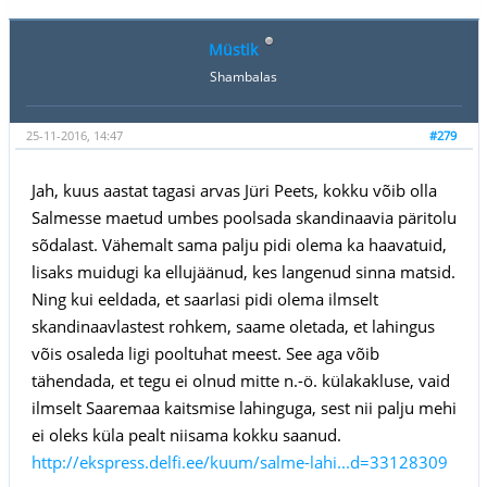
Müstik
Shambalas
25-11-2016, 14:47
#279
Jah, kuus aastat tagasi arvas Jüri Peets, kokku võib olla
Salmesse maetud umbes poolsada skandinaavia päritolu
sõdalast. Vähemalt sama palju pidi olema ka haavatuid,
lisaks muidugi ka ellujäänud, kes langenud sinna matsid.
Ning kui eeldada, et saarlasi pidi olema ilmselt
skandinaavlastest rohkem, saame oletada, et lahingus
võis osaleda ligi pooltuhat meest. See aga võib
tähendada, et tegu ei olnud mitte n.-ö. külakakluse, vaid
ilmselt Saaremaa kaitsmise lahinguga, sest nii palju mehi
ei oleks küla pealt niisama kokku saanud.
http://ekspress.delfi.ee/kuum/salme-lahi...d=33128309