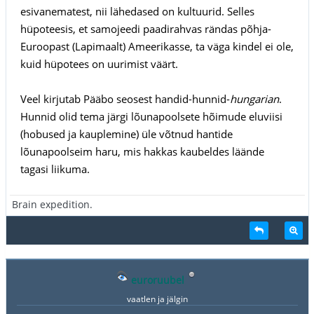
esivanematest, nii lähedased on kultuurid. Selles
hüpoteesis, et samojeedi paadirahvas rändas põhja-
Euroopast (Lapimaalt) Ameerikasse, ta väga kindel ei ole,
kuid hüpotees on uurimist väärt.
Veel kirjutab Pääbo seosest handid-hunnid-
hungarian
.
Hunnid olid tema järgi lõunapoolsete hõimude eluviisi
(hobused ja kauplemine) üle võtnud hantide
lõunapoolseim haru, mis hakkas kaubeldes läände
tagasi liikuma.
Brain expedition.
euroruubel
vaatlen ja jälgin