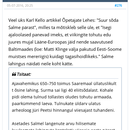
05-07-2016, 20:25
#276
Veel üks Karl Kello artikkel Õpetajate Lehes: "Suur sõda
Salme pärast", milles ta mõtiskleb selle üle, et "Isegi
ajaloolased panevad imeks, et viikingite tohutu edu
juures mujal Lääne-Euroopas jäid nende saavutused
Baltimaades (loe: Matti Klinge välja pakutud Eesti-Soome
muistses mereriigis) kuidagi tagasihoidlikeks." Salme
lahingus näidati neile koht kätte.
Tsitaat:
Ajavahemikus 650–750 toimus Saaremaal üllatuslikult
t õsine lahing. Surma sai ligi 40 eliitsõdalast. Kohale
pidi olema tulnud tollastes oludes tohutu armaada,
paarkümmend laeva. Tulnukate üldarv ulatus
arheoloog Jüri Peetsi hinnangul viiesajast tuhandeni.
Asetades Salmel langenute arvu hilisemate