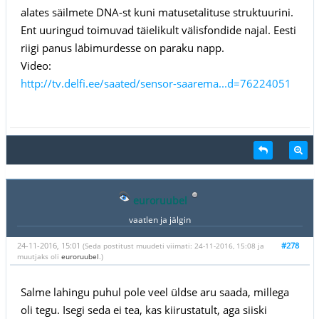
alates säilmete DNA-st kuni matusetalituse struktuurini.
Ent uuringud toimuvad täielikult välisfondide najal. Eesti
riigi panus läbimurdesse on paraku napp.
Video:
http://tv.delfi.ee/saated/sensor-saarema...d=76224051
euroruubel
vaatlen ja jälgin
24-11-2016, 15:01
#278
(Seda postitust muudeti viimati: 24-11-2016, 15:08 ja
muutjaks oli
euroruubel
.)
Salme lahingu puhul pole veel üldse aru saada, millega
oli tegu. Isegi seda ei tea, kas kiirustatult, aga siiski