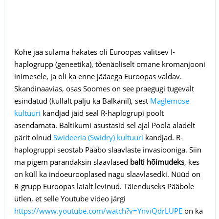
Kohe jää sulama hakates oli Euroopas valitsev I-
haplogrupp (geneetika), tõenäoliselt omane kromanjooni
inimesele, ja oli ka enne jääaega Euroopas valdav.
Skandinaavias, osas Soomes on see praegugi tugevalt
esindatud (küllalt palju ka Balkanil), sest
Maglemose
kultuuri
kandjad jäid seal R-haplogrupi poolt
asendamata. Baltikumi asustasid sel ajal Poola aladelt
pärit olnud
Swideeria (Swidry) kultuuri
kandjad. R-
haplogruppi seostab Pääbo slaavlaste invasiooniga. Siin
ma pigem parandaksin slaavlased
balti hõimudeks
, kes
on küll ka indoeurooplased nagu slaavlasedki. Nüüd on
R-grupp Euroopas laialt levinud. Täienduseks Pääbole
ütlen, et selle Youtube video järgi
https://www.youtube.com/watch?v=YnviQdrLUPE
on ka