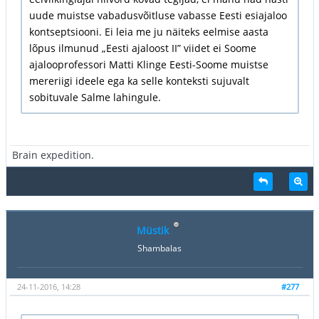
uude muistse vabadusvõitluse vabasse Eesti esiajaloo
kontseptsiooni. Ei leia me ju näiteks eelmise aasta
lõpus ilmunud „Eesti ajaloost II” viidet ei Soome
ajalooprofessori Matti Klinge Eesti-Soome muistse
mereriigi ideele ega ka selle konteksti sujuvalt
sobituvale Salme lahingule.
Brain expedition.
Müstik
Shambalas
24-11-2016, 14:28
#277