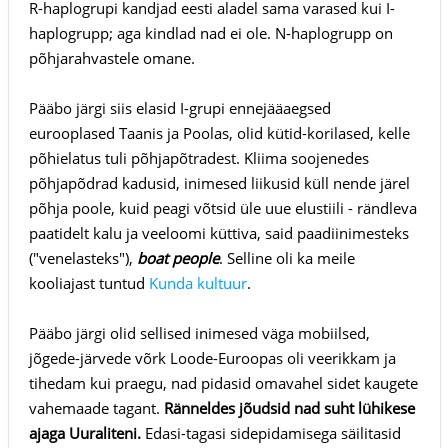
R-haplogrupi kandjad eesti aladel sama varased kui I-
haplogrupp; aga kindlad nad ei ole. N-haplogrupp on
põhjarahvastele omane.
Pääbo järgi siis elasid I-grupi ennejääaegsed
eurooplased Taanis ja Poolas, olid kütid-korilased, kelle
põhielatus tuli põhjapõtradest. Kliima soojenedes
põhjapõdrad kadusid, inimesed liikusid küll nende järel
põhja poole, kuid peagi võtsid üle uue elustiili - rändleva
paatidelt kalu ja veeloomi küttiva, said paadiinimesteks
("venelasteks"),
boat people
. Selline oli ka meile
kooliajast tuntud
Kunda kultuur
.
Pääbo järgi olid sellised inimesed väga mobiilsed,
jõgede-järvede võrk Loode-Euroopas oli veerikkam ja
tihedam kui praegu, nad pidasid omavahel sidet kaugete
vahemaade tagant.
Ränneldes jõudsid nad suht lühikese
ajaga Uuraliteni.
Edasi-tagasi sidepidamisega säilitasid