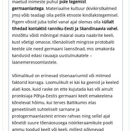
maetud inimeste puhul
pole tegemist
germaanlastega
. Materiaalne kultuur (kivikirstkalmed
jms) võib teadagi olla petlik etnoste kindlakstegemisel.
Pigem võisid juba tollel vanal ajal olemas olla k
üllalt
tihedad kontaktid ranniku-Eesti ja Skandinaavia vahel
,
mistõttu võidi mõningal määral osata naabrite keeli,
kust võetigi omasse, tõenäoliselt mingisse protobalti
keelde üle need germaani laensõnad, mis omakorda
kandusid edasi rauaaja uustulnukatele –
läänemeresoomlastele.
Võimalikud on erinevad stsenaariumid või mitmed
faktorid korraga. Loomulikult ei käi ka geenid ja keeled
alati koos, kuid raske on ette kujutada kas või ainult
pronksiaja Põhja-Eestis germaani keelt emakeelena
kõnelevat hõimu, kui terves Baltikumis elas
geneetiliselt suhteliselt sarnane ja
protogermaanlastest erinev rahvas ning sellel ajal
kõneldi suure tõenäosusega nöörkeraamikute poolt
ammu toodud keelt või keeli, millest põlvnevad