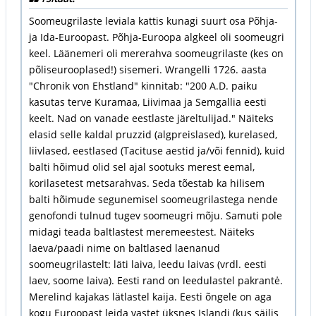
Soomeugrilaste leviala kattis kunagi suurt osa Põhja-
ja Ida-Euroopast. Põhja-Euroopa algkeel oli soomeugri
keel. Läänemeri oli mererahva soomeugrilaste (kes on
põliseurooplased!) sisemeri. Wrangelli 1726. aasta
"Chronik von Ehstland" kinnitab: "200 A.D. paiku
kasutas terve Kuramaa, Liivimaa ja Semgallia eesti
keelt. Nad on vanade eestlaste järeltulijad." Näiteks
elasid selle kaldal pruzzid (algpreislased), kurelased,
liivlased, eestlased (Tacituse aestid ja/või fennid), kuid
balti hõimud olid sel ajal sootuks merest eemal,
korilasetest metsarahvas. Seda tõestab ka hilisem
balti hõimude segunemisel soomeugrilastega nende
genofondi tulnud tugev soomeugri mõju. Samuti pole
midagi teada baltlastest meremeestest. Näiteks
laeva/paadi nime on baltlased laenanud
soomeugrilastelt: läti laiva, leedu laivas (vrdl. eesti
laev, soome laiva). Eesti rand on leedulastel pakrantė.
Merelind kajakas lätlastel kaija. Eesti õngele on aga
kogu Euroopast leida vastet üksnes Islandi (kus säilis