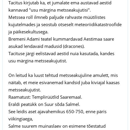
Tacitus kirjutab ka, et jumalate ema austavad aestid
kannavad "usu märgina metsseakujutisi".
Metssea roll ilmneb paljude rahvaste müütilistes
kujutelmades ja seostub otseselt meteoriidikatastroofide
ja päikesekultusega.
Bremeni Adami teatel kummardavad Aestimaa saare
asukad lendavaid madusid (dracones).
Tacituse järgi eelistavad aestid nuia kasutada, kandes
usu märgina metsseakujutist.
On leitud ka luust tehtud metsseakujuline amulett, mis
näitab, et meie esivanemad kandsid juba kiviajal kaasas
metsseakujutist.
Raamatust: Templirüütlid Saaremaal.
Eraldi peatükk on Suur sõda Salmel.
See leidis aset ajavahemikus 650-750, enne päris
viikingiaega,
Salme suurem muinaslaev on esimene tõestatud