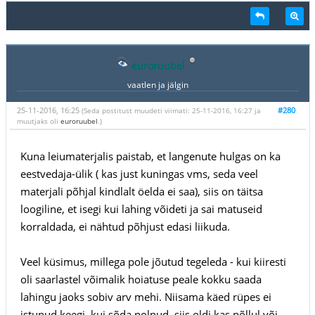
euroruubel
vaatlen ja jälgin
25-11-2016, 16:25
#280
(Seda postitust muudeti viimati: 25-11-2016, 16:27 ja
muutjaks oli
euroruubel
.)
Kuna leiumaterjalis paistab, et langenute hulgas on ka
eestvedaja-ülik ( kas just kuningas vms, seda veel
materjali põhjal kindlalt öelda ei saa), siis on täitsa
loogiline, et isegi kui lahing võideti ja sai matuseid
korraldada, ei nähtud põhjust edasi liikuda.
Veel küsimus, millega pole jõutud tegeleda - kui kiiresti
oli saarlastel võimalik hoiatuse peale kokku saada
lahingu jaoks sobiv arv mehi. Niisama käed rüpes ei
istunud keegi, kui sõda polnud, siis oldi kas põllul või