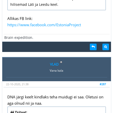
hilisemad Läti ja Leedu keel.
Allikas FB link:
https://www.facebook.com/EstoniaProject
Brain expedition.
VLAD
Vana kala
22-10-2020, 21:38
#287
DNA järgi keelt kindlaks teha muidugi ei saa. Oletusi on
aga olnud nii ja naa.
Tsitaat: