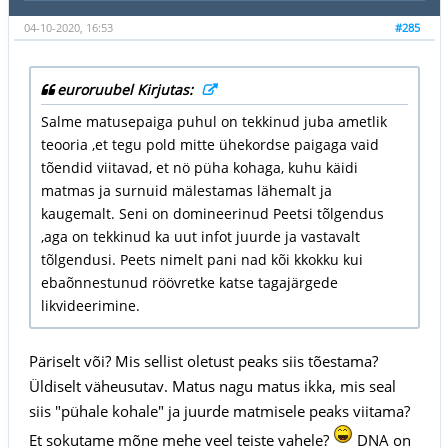
04-10-2020, 16:53
#285
euroruubel Kirjutas:
Salme matusepaiga puhul on tekkinud juba ametlik
teooria ,et tegu pold mitte ühekordse paigaga vaid
tõendid viitavad, et nö püha kohaga, kuhu käidi
matmas ja surnuid mälestamas lähemalt ja
kaugemalt. Seni on domineerinud Peetsi tõlgendus
,aga on tekkinud ka uut infot juurde ja vastavalt
tõlgendusi. Peets nimelt pani nad kõi kkokku kui
ebaõnnestunud röövretke katse tagajärgede
likvideerimine.
Päriselt või? Mis sellist oletust peaks siis tõestama?
Üldiselt väheusutav. Matus nagu matus ikka, mis seal
siis "pühale kohale" ja juurde matmisele peaks viitama?
Et sokutame mõne mehe veel teiste vahele?
DNA on