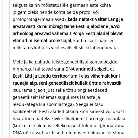
selgust ka nn mõistatuslike germaanlaste kohta
(õigem oleks nende kohta öelda proto- või
protoprotogermaanlased),
keda näiteks Valter Lang ja
arvatavasti ka nii mõnigi teine Eesti ajaloolane ja/või
arheoloog arvavad vähemalt Põhja-Eesti aladel olevat
elanud hilisemal pronksiajal
, kuid teisalt jääb see
mõistatus kahjuks veel osaliselt siiski lahendamata.
Meie ja ka paljude teiste geneetiliste genealoogide
hinnangul näitavad
vana DNA andmed selgelt, et
Eesti, Läti ja Leedu territooriumil elas vähemalt kuni
rauaaja alguseni geneetiliselt küllalt ühtne rahvastik
(suuremalt jaolt just selle tõttu ongi eestlased
geneetiliselt lähemas suguluses lätlaste ja
leedukatega kui soomlastega). Seega ei tasu
konkreetselt Eesti aladelt otsida kinnisideest või usust
haaratuna näiteks kivikirstkalmetest protogermaanlasi
(kuni ei ole olemas sellekohaseid tulemusi), kuna vana
DNA nö kuivad faktilised tulemused näitavad, et sinna