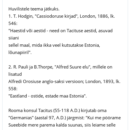
Huvilistele teema jätkuks.
1. T. Hodgin, "Cassiodoruse kirjad", London, 1886, lk.
546:
"Haestid või aestid - need on Tacituse aestid, asuvad
siiani
sellel maal, mida ikka veel kutsutakse Estonia,
lõunapiiril".
2. R. Pauli ja B.Thorpe, "Alfred Suure elu", millele on
lisatud
Alfredi Orosiuse anglo-saksi versioon; London, 1893, lk.
558:
"Eastland - ostide, estade maa Estonia".
Rooma konsul Tacitus (55-118 A.D.) kirjutab oma
"Germanias" (aastal 97, A.D.) järgmist: "Kui me pöörame
Sueebide mere parema kalda suunas, siis leiame selle