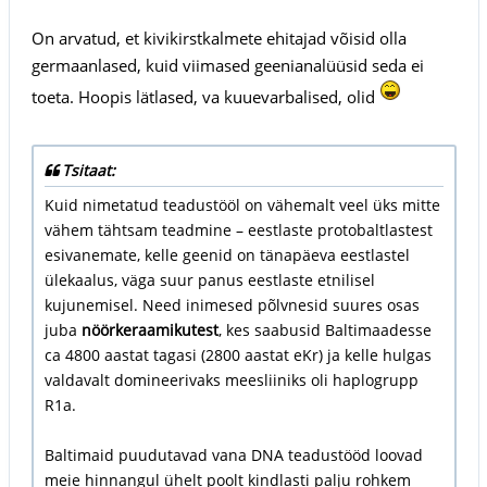
On arvatud, et kivikirstkalmete ehitajad võisid olla
germaanlased, kuid viimased geenianalüüsid seda ei
toeta. Hoopis lätlased, va kuuevarbalised, olid
Tsitaat:
Kuid nimetatud teadustööl on vähemalt veel üks mitte
vähem tähtsam teadmine – eestlaste protobaltlastest
esivanemate, kelle geenid on tänapäeva eestlastel
ülekaalus, väga suur panus eestlaste etnilisel
kujunemisel. Need inimesed põlvnesid suures osas
juba
nöörkeraamikutest
, kes saabusid Baltimaadesse
ca 4800 aastat tagasi (2800 aastat eKr) ja kelle hulgas
valdavalt domineerivaks meesliiniks oli haplogrupp
R1a.
Baltimaid puudutavad vana DNA teadustööd loovad
meie hinnangul ühelt poolt kindlasti palju rohkem