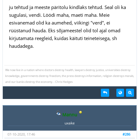
ju tehtud ja meeste päritolu kindlaks tehtud. Seal oli ka
sugulasi, vendi. Löödi maha, maeti maha. Meie
esivanemad olid ka aumehed, viikingi "verd", ei
rüüstanud hauda. Eks sõjameestel olid tol ajal omad
kirjutamata reegleid, kuidas käituti teineteisega, sh
haudadega.
We now live in a nation where doctors destroy health, lawyers destroy justice, universities destroy
knowledge, governments destroy freedom, the press destroys information, religion destroys morals,
and our banks destroy the economy. - Chris Hedges
Mannu
uxake
07-10-2020, 17:46
#286