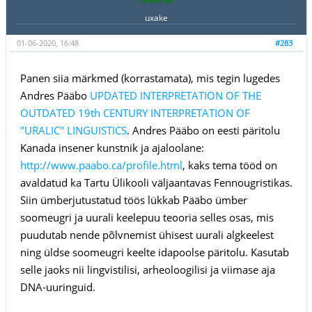
uxake
01-06-2020, 16:48
#283
Panen siia märkmed (korrastamata), mis tegin lugedes
Andres Pääbo
UPDATED INTERPRETATION OF THE
OUTDATED 19th CENTURY INTERPRETATION OF
"URALIC" LINGUISTICS
. Andres Pääbo on eesti päritolu
Kanada insener kunstnik ja ajaloolane:
http://www.paabo.ca/profile.html
, kaks tema tööd on
avaldatud ka Tartu Ülikooli väljaantavas Fennougristikas.
Siin ümberjutustatud töös lükkab Pääbo ümber
soomeugri ja uurali keelepuu teooria selles osas, mis
puudutab nende põlvnemist ühisest uurali algkeelest
ning üldse soomeugri keelte idapoolse päritolu. Kasutab
selle jaoks nii lingvistilisi, arheoloogilisi ja viimase aja
DNA-uuringuid.