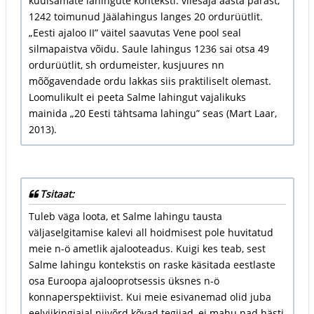
kuulsamate lahingute konteksti: viiesaja aasta pärast,
1242 toimunud Jäälahingus langes 20 ordurüütlit.
„Eesti ajaloo II” väitel saavutas Vene pool seal
silmapaistva võidu. Saule lahingus 1236 sai otsa 49
ordurüütlit, sh ordumeister, kusjuures nn
mõõgavendade ordu lakkas siis praktiliselt olemast.
Loomulikult ei peeta Salme lahingut vajalikuks
mainida „20 Eesti tähtsama lahingu” seas (Mart Laar,
2013).
Tsitaat:
Tuleb väga loota, et Salme lahingu tausta
väljaselgitamise kalevi all hoidmisest pole huvitatud
meie n-ö ametlik ajalooteadus. Kuigi kes teab, sest
Salme lahingu kontekstis on raske käsitada eestlaste
osa Euroopa ajalooprotsessis üksnes n-ö
konnaperspektiivist. Kui meie esivanemad olid juba
eelviikingiajal niivõrd kõvad tegijad, ei mahu nad hästi