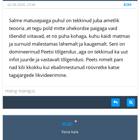
02-08-2020, 23:46
#284
Salme matusepaiga puhul on tekkinud juba ametlik
teooria ,et tegu pold mitte ühekordse paigaga vaid
tõendid viitavad, et nö püha kohaga, kuhu käidi matmas
ja surnuid mälestamas lähemalt ja kaugemalt. Seni on
domineerinud Peetsi tõlgendus ,aga on tekkinud ka uut
infot juurde ja vastavalt tõlgendusi. Peets nimelt pani
nad kõi kkokku kui ebaõnnestunud röövretke katse
tagajärgede likvideerimine.
mäng mängus
VLAD
Vana kala