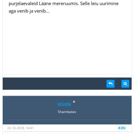
purjelaevaleid Lääne mereruumis. Selle leiu uurimine
aga venib ja venib...
Müstik
Shambalas
22-10-2018, 14:41
#282