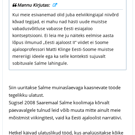
Mannu Kirjutas:
Kui meie esivanemad olid juba eelviikingiajal niivõrd
kõvad tegijad, ei mahu nad hästi uude muistse
vabadusvõitluse vabasse Eesti esiajaloo
kontseptsiooni. Ei leia me ju näiteks eelmise aasta
lõpus ilmunud „Eesti ajaloost II” viidet ei Soome
ajalooprofessori Matti Klinge Eesti-Soome muistse
mereriigi ideele ega ka selle konteksti sujuvalt
sobituvale Salme lahingule.
Siin uuritakse Salme muinaslaevaga kaasnevate tööde
tegelikku ulatust.
Sügisel 2008 Saaremaal Salme koolimaja kõrvalt
päevavalgele tulnud leid võib muuta mitte ainult meie
mõistmist viikingitest, vaid ka Eesti ajaloolist narratiivi.
Hetkel käivad ulatuslikud tööd, kus analüüsitakse kõike