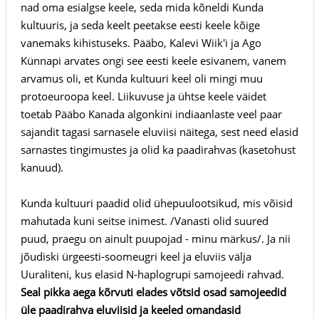
nad oma esialgse keele, seda mida kõneldi Kunda
kultuuris, ja seda keelt peetakse eesti keele kõige
vanemaks kihistuseks. Pääbo, Kalevi Wiik'i ja Ago
Künnapi arvates ongi see eesti keele esivanem, vanem
arvamus oli, et Kunda kultuuri keel oli mingi muu
protoeuroopa keel. Liikuvuse ja ühtse keele väidet
toetab Pääbo Kanada algonkini indiaanlaste veel paar
sajandit tagasi sarnasele eluviisi näitega, sest need elasid
sarnastes tingimustes ja olid ka paadirahvas (kasetohust
kanuud).
Kunda kultuuri paadid olid ühepuulootsikud, mis võisid
mahutada kuni seitse inimest. /Vanasti olid suured
puud, praegu on ainult puupojad - minu märkus/. Ja nii
jõudiski ürgeesti-soomeugri keel ja eluviis välja
Uuraliteni, kus elasid N-haplogrupi samojeedi rahvad.
Seal pikka aega kõrvuti elades võtsid osad samojeedid
üle paadirahva eluviisid ja keeled omandasid