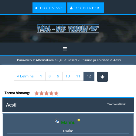
LOGI SISSE
REGISTREERI
>
>
>
Para-web
Alternatiivajalugu
Iidsed kultuurid ja ehitised
Aesti
...
(current)
Eelmine
1
8
9
10
11
12
Teema hinnang:
Aesti
Teema režiimid
Mannu
uxake