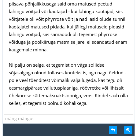
piisava põhjalikkusega said oma matused peetud
lahingu võitjad või kaotajad - kui lahingu kaotajad, siis
võitjatele oli võit phyrrose võit ja nad lasid olude sunnil
kaotajatel matused pidada, kui jällegi matuseid pidasid
lahingu võitjad, siis samaoodi oli tegemist phyrrose
võiduga ja poolkiiruga matmise järel ei söandatud enam
kaugemale minna.
Niipalju on selge, et tegemist on väga soliidse
sõjasalgaga olnud tollases kontekstis, aga nagu öeldud -
pole veel tõenditest võimalik välja lugeda, kas tegu oli
eesmärgipärase vallutusplaaniga, röövretke või lihtsalt
ühekordse kättemaksuaktsiooniga, vms. Kindel saab olla
selles, et tegemist polnud kohalikega.
mäng mängus