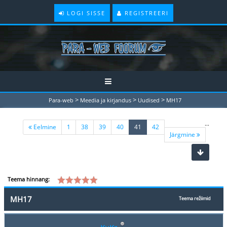
LOGI SISSE
REGISTREERI
>
>
>
Para-web
Meedia ja kirjandus
Uudised
MH17
...
(current)
Eelmine
1
38
39
40
41
42
Järgmine
Teema hinnang:
MH17
Teema režiimid