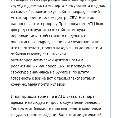
службу в должности эксперта-консультанта в одном
из самых бесполезных до войны подразделений -
Антитеррористическом центре СБУ. Никаких
навыков в антитерроре у Прозорова нет. АТЦ был
для ряда сотрудников отстойником, куда
переводились, чтобы ничего не делать в
оперативных подразделениях и следствии, и ни за
что не отвечать, просто находясь на должности и
отбывая выслугу лет. Никакой
антитеррористической деятельности и
реалистичных маневров СБУ не проводило,
структура значилась на бумаге и по штату,
готовность к войне вот с такими "экспертами",
конечно, была почти нулевой.
И вот пришла война - а в АТЦ оказалась пара
адекватных людей и просто случайный балласт.
Теперь этот балласт начал выполнять ключевые
государственные задачи. Вот так отрицательный