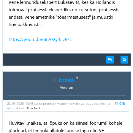
Vene lennundusekspert Lukaševitš, kes ka Hollandis
toimuval protsessil eksperdiks on kutsutud, protsessist
endast, vene ametnike "tõearmastusest" ja muustki
huvipakkuvast...
https://youtu.be/aLAXQ4jDRzc
I'll be back
Veteran
22-06-2020, 09:48
#1,018
(Seda postitust muudeti viimati: 22-06-2020, 09:51 ja
muutjaks oli
I'll be back
.)
Huvitav...näikse, et lõpuks on ka siinsel foorumil kohale
jõudnud, et lennuki allatulistamise taga olid VF