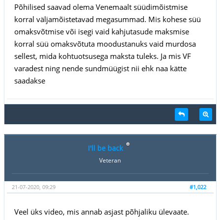
Põhilised saavad olema Venemaalt süüdimõistmise
korral väljamõistetavad megasummad. Mis kohese süü
omaksvõtmise või isegi vaid kahjutasude maksmise
korral süü omaksvõtuta moodustanuks vaid murdosa
sellest, mida kohtuotsusega maksta tuleks. Ja mis VF
varadest ning nende sundmüügist nii ehk naa kätte
saadakse
I'll be back
Veteran
21-07-2020, 09:29
#1,022
Veel üks video, mis annab asjast põhjaliku ülevaate.