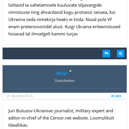
lülitasid ta vahetamisele kuuluvate sõjavangide
nimistusse ning ähvardasid kogu protsessi seisata, kui
Ukrwina seda nimekirja heaks ei kiida. Nüüd pole VF
enam pretensioonidel alust. Kuigi Ukraina eriteenistused
hoiavad tal ilmselgelt kammi turjas
Beliar
Uustulnukas
21-09-2019, 03:23
#1,003
Juri Butusov-Ukrainian journalist, military expert and
editor-in-chief of the Censor.net website. Loomulikult
tõeallikas.