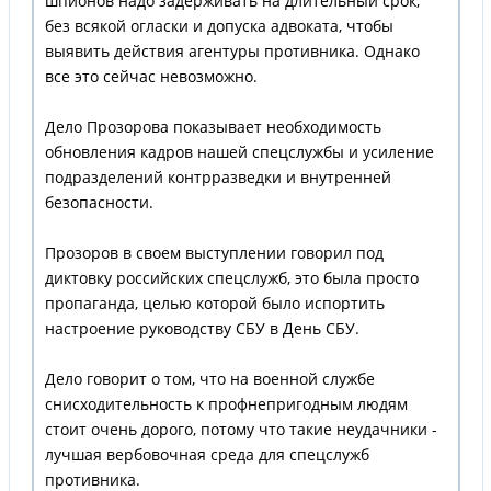
шпионов надо задерживать на длительный срок,
без всякой огласки и допуска адвоката, чтобы
выявить действия агентуры противника. Однако
все это сейчас невозможно.
Дело Прозорова показывает необходимость
обновления кадров нашей спецслужбы и усиление
подразделений контрразведки и внутренней
безопасности.
Прозоров в своем выступлении говорил под
диктовку российских спецслужб, это была просто
пропаганда, целью которой было испортить
настроение руководству СБУ в День СБУ.
Дело говорит о том, что на военной службе
снисходительность к профнепригодным людям
стоит очень дорого, потому что такие неудачники -
лучшая вербовочная среда для спецслужб
противника.