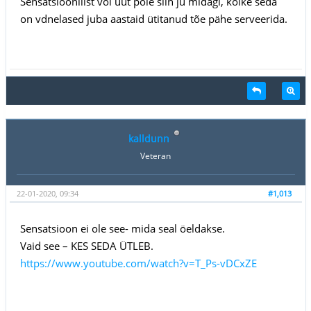
Sensatsioonilist või uut pole siin ju midagi, kõike seda
on vdnelased juba aastaid ütitanud tõe pähe serveerida.
kalldunn
Veteran
22-01-2020, 09:34
#1,013
Sensatsioon ei ole see- mida seal öeldakse.
Vaid see – KES SEDA ÜTLEB.
https://www.youtube.com/watch?v=T_Ps-vDCxZE