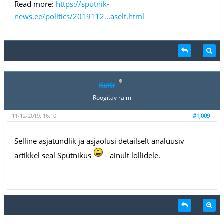
Read more:
https://sputnik-
news.ee/politics/2019112...aselt.html
KuKr
Roogitav räim
11-12-2019, 16:10
#1,009
Selline asjatundlik ja asjaolusi detailselt analüüsiv
artikkel seal Sputnikus
- ainult lollidele.