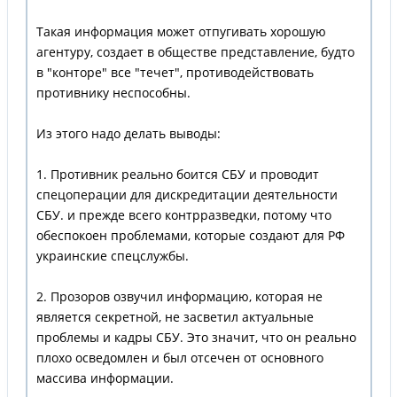
Такая информация может отпугивать хорошую
агентуру, создает в обществе представление, будто
в "конторе" все "течет", противодействовать
противнику неспособны.
Из этого надо делать выводы:
1. Противник реально боится СБУ и проводит
спецоперации для дискредитации деятельности
СБУ. и прежде всего контрразведки, потому что
обеспокоен проблемами, которые создают для РФ
украинские спецслужбы.
2. Прозоров озвучил информацию, которая не
является секретной, не засветил актуальные
проблемы и кадры СБУ. Это значит, что он реально
плохо осведомлен и был отсечен от основного
массива информации.