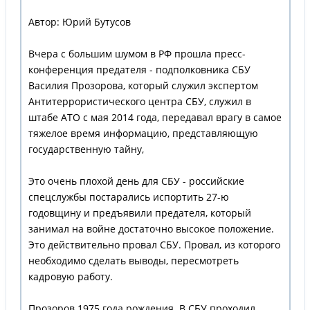
Автор: Юрий Бутусов
Вчера с большим шумом в РФ прошла пресс-
конференция предателя - подполковника СБУ
Василия Прозорова, который служил экспертом
Антитеррористического центра СБУ, служил в
штабе АТО с мая 2014 года, передавал врагу в самое
тяжелое время информацию, представляющую
государственную тайну,
Это очень плохой день для СБУ - российские
спецслужбы постарались испортить 27-ю
годовщину и предъявили предателя, который
занимал на войне достаточно высокое положение.
Это действительно провал СБУ. Провал, из которого
необходимо сделать выводы, пересмотреть
кадровую работу.
Прозоров 1975 года рождения. В СБУ проходил