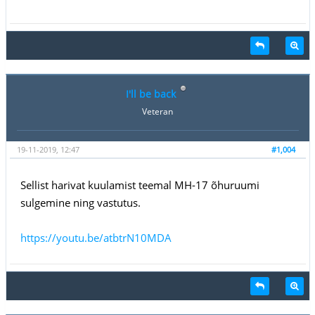
I'll be back
Veteran
19-11-2019, 12:47
#1,004
Sellist harivat kuulamist teemal MH-17 õhuruumi
sulgemine ning vastutus.
https://youtu.be/atbtrN10MDA