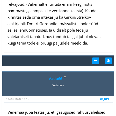
relvajõud. (Vähemalt ei üritata enam keegi ristis
hammastega jampslikke versioone kaitsta). Kaude
kinnitas seda oma intekas ju ka Girkin/Strelkov
ajakirjanik Dmitri Gordonile- mässulistel pole süüd
selles lennuõnnetuses. Ja üldiselt pole teda ju
valetamiselt tabatud, aus tundub ta igal juhul olevat,
kuigi tema tõde ei pruugi paljudele meeldida.
Aadu66
Veteran
11-07-2020, 11:19
#1,019
Venemaa juba teatas ju, et igasugused rahvusvahelised