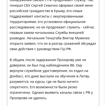
генерал СБУ Сергей Семочко оформил своей жене
российское гражданство в Крыму, его семья
поддерживает контакты с оккупированными
террриториями, это установило официальное
расследование, но он продолжает служить - сейчас
первым замом начальника Службы внешней
разведки. Начальник Генштаба Виктор Муженко
открыто заявил, что он в разгар сражений обсуждал
свои действия с руководством ГШ РФ.
В общем, после задержания Прозорову уже не
доверяли, он был под наблюдением ВБ. Ему
вернули служебное удостоверение, он ездил на
Донбасс, его даже выслали на обучение в Литву,
разумеется, на курсы, где не было ничего
секретного. Его возможности были резко
ограничены. Однако выявить каналы связи с РФ у
Прозорова не удалось.