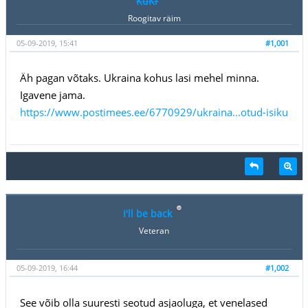
KuKr
Roogitav räim
05-09-2019, 15:41
#1,001
Äh pagan võtaks. Ukraina kohus lasi mehel minna.
Igavene jama.
https://www.postimees.ee/6770929/ukraina...otud-isiku
I'll be back
Veteran
05-09-2019, 16:44
#1,002
See võib olla suuresti seotud asjaoluga, et venelased