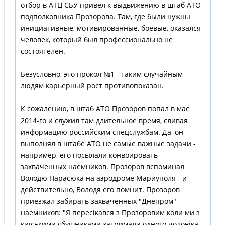
отбор в АТЦ СБУ привел к выдвижению в штаб АТО
подполковника Прозорова. Там, где были нужны
инициативные, мотивированные, боевые, оказался
человек, который был профессионально не
состоятелен.
Безусловно, это прокол №1 - таким случайным
людям карьерный рост противопоказан.
К сожалению, в штаб АТО Прозоров попал в мае
2014-го и служил там длительное время, сливая
информацию российским спецслужбам. Да, он
выполнял в штабе АТО не самые важные задачи -
например, его посылали конвоировать
захваченных наемников. Прозоров вспоминал
Володю Парасюка на аэродроме Мариуполя - и
действительно, Володя его помнит. Прозоров
приезжал забирать захваченных "Днепром"
наемников: "Я пересікався з Прозоровим коли ми з
киїськими сбушниками затримали одного чоловіка,