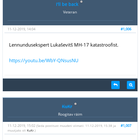
I'll be back
Veteran
11-12-2019, 14:04
#1,006
Lennundusekspert Lukaševitš MH-17 katastroofist.
https://youtu.be/WbY-QNsusNU
KuKr
Roogitav räim
11-12-2019, 15:02
#1,007
(Seda postitust muudeti viimati: 11-12-2019, 15:38 ja
muutjaks oli
KuKr
.)