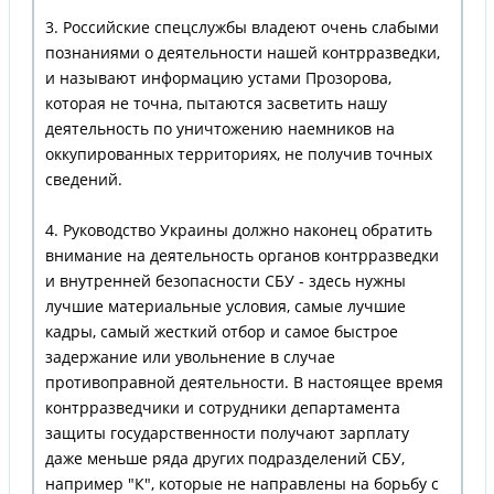
3. Российские спецслужбы владеют очень слабыми
познаниями о деятельности нашей контрразведки,
и называют информацию устами Прозорова,
которая не точна, пытаются засветить нашу
деятельность по уничтожению наемников на
оккупированных территориях, не получив точных
сведений.
4. Руководство Украины должно наконец обратить
внимание на деятельность органов контрразведки
и внутренней безопасности СБУ - здесь нужны
лучшие материальные условия, самые лучшие
кадры, самый жесткий отбор и самое быстрое
задержание или увольнение в случае
противоправной деятельности. В настоящее время
контрразведчики и сотрудники департамента
защиты государственности получают зарплату
даже меньше ряда других подразделений СБУ,
например "К", которые не направлены на борьбу с