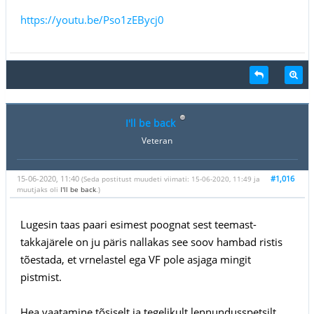
https://youtu.be/Pso1zEBycj0
I'll be back
Veteran
15-06-2020, 11:40
#1,016
(Seda postitust muudeti viimati: 15-06-2020, 11:49 ja
muutjaks oli
I'll be back
.)
Lugesin taas paari esimest poognat sest teemast-
takkajärele on ju päris nallakas see soov hambad ristis
tõestada, et vrnelastel ega VF pole asjaga mingit
pistmist.
Hea vaatamine tõsiselt ja tegelikult lennundusspetsilt