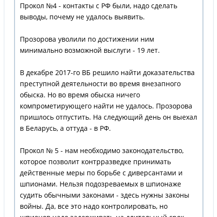
Прокол №4 - контакты с РФ были, надо сделать
выводы, почему не удалось выявить.
Прозорова уволили по достижении ним
минимально возможной выслуги - 19 лет.
В декабре 2017-го ВБ решило найти доказательства
преступной деятельности во время внезапного
обыска. Но во время обыска ничего
компрометирующего найти не удалось. Прозорова
пришлось отпустить. На следующий день он выехал
в Беларусь, а оттуда - в РФ.
Прокол № 5 - нам необходимо законодательство,
которое позволит контрразведке принимать
действенные меры по борьбе с диверсантами и
шпионами. Нельзя подозреваемых в шпионаже
судить обычными законами - здесь нужны законы
войны. Да, все это надо контролировать, но