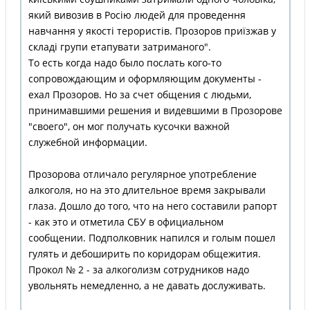
який вивозив в Росію людей для проведення
навчання у якості терористів. Прозоров приїзжав у
складі групи етапувати затриманого".
То есть когда надо было послать кого-то
сопровождающим и оформляющим документы -
ехал Прозоров. Но за счет общения с людьми,
принимавшими решения и видевшими в Прозорове
"своего", он мог получать кусочки важной
служебной информации.
Прозорова отличало регулярное употребление
алкоголя, но на это длительное время закрывали
глаза. Дошло до того, что на него составили рапорт
- как это и отметила СБУ в официальном
сообщении. Подполковник напился и голым пошел
гулять и дебоширить по коридорам общежития.
Прокол № 2 - за алкоголизм сотрудников надо
увольнять немедленно, а не давать дослуживать.