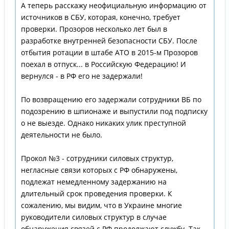
А теперь расскажу неофициальную информацию от
источников в СБУ, которая, конечно, требует
проверки. Прозоров несколько лет был в
разработке внутренней безопасности СБУ. После
отбытия ротации в штабе АТО в 2015-м Прозоров
поехал в отпуск... в Российскую Федерацию! И
вернулся - в РФ его не задержали!
По возвращению его задержали сотрудники ВБ по
подозрению в шпионаже и выпустили под подписку
о не выезде. Однако никаких улик преступной
деятельности не было.
Прокол №3 - сотрудники силовых структур,
негласные связи которых с РФ обнаружены,
подлежат немедленному задержанию на
длительный срок проведения проверки. К
сожалению, мы видим, что в Украине многие
руководители силовых структур в случае
обнаружения связей с РФ продолжают службу. Так,