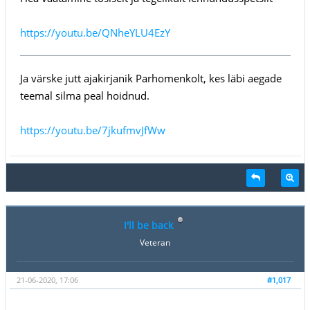
https://youtu.be/QNheYLU4EzY
Ja värske jutt ajakirjanik Parhomenkolt, kes läbi aegade
teemal silma peal hoidnud.
https://youtu.be/7jkufmvJfWw
I'll be back
Veteran
21-06-2020, 17:06
#1,017