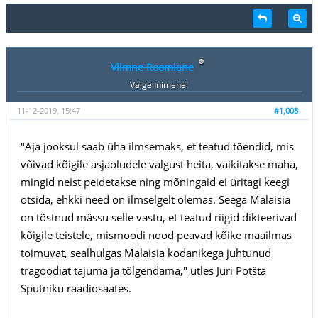
Viimne Roomlane
Valge Inimene!
11-12-2019, 15:47
#1,008
"Aja jooksul saab üha ilmsemaks, et teatud tõendid, mis
võivad kõigile asjaoludele valgust heita, vaikitakse maha,
mingid neist peidetakse ning mõningaid ei üritagi keegi
otsida, ehkki need on ilmselgelt olemas. Seega Malaisia
on tõstnud mässu selle vastu, et teatud riigid dikteerivad
kõigile teistele, mismoodi nood peavad kõike maailmas
toimuvat, sealhulgas Malaisia kodanikega juhtunud
tragöödiat tajuma ja tõlgendama," ütles Juri Potšta
Sputniku raadiosaates.