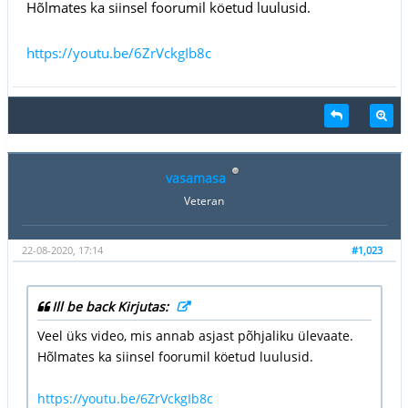
Hõlmates ka siinsel foorumil köetud luulusid.
https://youtu.be/6ZrVckgIb8c
vasamasa
Veteran
22-08-2020, 17:14
#1,023
Ill be back Kirjutas:
Veel üks video, mis annab asjast põhjaliku ülevaate.
Hõlmates ka siinsel foorumil köetud luulusid.
https://youtu.be/6ZrVckgIb8c