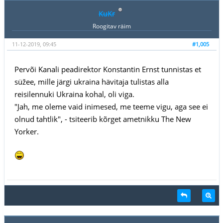
KuKr
Roogitav räim
11-12-2019, 09:45
#1,005
Pervõi Kanali peadirektor Konstantin Ernst tunnistas et
süžee, mille järgi ukraina hävitaja tulistas alla
reisilennuki Ukraina kohal, oli viga.
"Jah, me oleme vaid inimesed, me teeme vigu, aga see ei
olnud tahtlik", - tsiteerib kõrget ametnikku The New
Yorker.