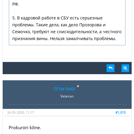
РФ.
5. В кадровой работе в СБУ есть серьезные
проблемы. Такие дела, как дело Прозорова и
Семочко, требуют не снисходительности, а честного
признания вины. Нельзя замалчивать проблемы.
I'll be back
Veteran
26-05-2020, 11:17
#1,015
Prokuröri kõne.