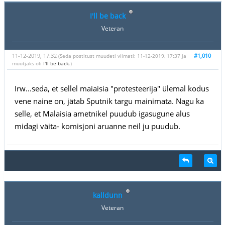
I'll be back
Veteran
11-12-2019, 17:32
#1,010
(Seda postitust muudeti viimati: 11-12-2019, 17:37 ja
muutjaks oli
I'll be back
.)
Irw...seda, et sellel maiaisia "protesteerija" ülemal kodus
vene naine on, jätab Sputnik targu mainimata. Nagu ka
selle, et Malaisia ametnikel puudub igasugune alus
midagi väita- komisjoni aruanne neil ju puudub.
kalldunn
Veteran