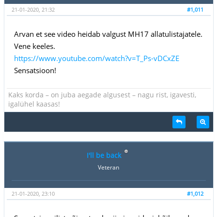
21-01-2020, 21:32
#1,011
Arvan et see video heidab valgust MH17 allatulistajatele.
Vene keeles.
https://www.youtube.com/watch?v=T_Ps-vDCxZE
Sensatsioon!
Kaks korda – on juba aegade algusest – nagu rist, igavesti,
igalühel kaasas!
I'll be back
Veteran
21-01-2020, 23:10
#1,012