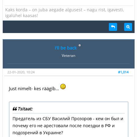
Kaks korda – on juba aegade algusest – nagu rist, igavesti,
igalühel kaasas!
I'll be back
Veteran
22-01-2020, 10:24
#1,014
Just nimelt- kes räägib...
Tsitaat:
Предатель из СБУ Василий Прозоров - кем он был и
почему его не арестовали после поездки в РФ и
подозрений в Украине?