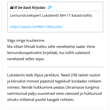
Ill be back Kirjutas:
Lennundusekspert Lukaševitš MH-17 katastroofist.
https://youtu.be/WbY-QNsusNU
Väga vinge kuulamine.
Ma võtan lihtsalt kokku selle venekeelse saate: Vene
lennundusspetsialist kirjeldab, kui lollilt valetasid
venelased selles asjas.
Lukaševits teeb lõpus järeldusi. Need 298 täiesti süütut
ja kõrvalist inimest päästsid tegelikult kordades rohkem
inimesi. Nende hukkumine peatas Ukrainasse tungima
vamistunud palju suuremad vene väeosad ja hukkunuid
olnuks mõlemal poolel kaugelt rohkem.