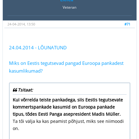
Veteran
24-04-2014, 13:50
#71
24.04.2014 - LÕUNATUND
Miks on Eestis tegutsevad pangad Euroopa pankadest
kasumlikumad?
Tsitaat:
Kui võrrelda teiste pankadega, siis Eestis tegutsevate
kommertspankade kasumid on Euroopa pankade
tipus, tõdes Eesti Panga asepresident Madis Müller.
Ta tõi välja ka kas peamist põhjust, miks see niimoodi
on.