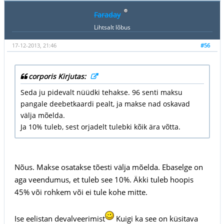
Faraday
Lihtsalt lõbus
17-12-2013, 21:46
#56
corporis Kirjutas:
Seda ju pidevalt nüüdki tehakse. 96 senti maksu
pangale deebetkaardi pealt, ja makse nad oskavad
välja mõelda.
Ja 10% tuleb, sest orjadelt tulebki kõik ära võtta.
Nõus. Makse osatakse tõesti välja mõelda. Ebaselge on
aga veendumus, et tuleb see 10%. Äkki tuleb hoopis
45% või rohkem või ei tule kohe mitte.
Ise eelistan devalveerimist
Kuigi ka see on küsitava