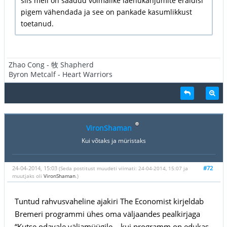
siis meil on saadud võimalike laenukahjumite eraldisi
pigem vähendada ja see on pankade kasumlikkust
toetanud.
Zhao Cong - 牧 Shapherd
Byron Metcalf - Heart Warriors
VironShaman
Kui võtaks ja müristaks
24-04-2014, 15:03
#72
(Seda postitust muudeti viimati: 24-04-2014, 15:07 ja
muutjaks oli
VironShaman
.)
Tuntud rahvusvaheline ajakiri The Economist kirjeldab
Bremeri programmi ühes oma väljaandes pealkirjaga
“Kutse odavale väljamüügile – kui programm on edukas,