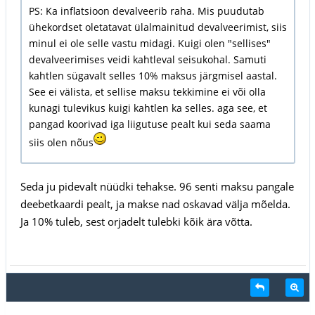
PS: Ka inflatsioon devalveerib raha. Mis puudutab
ühekordset oletatavat ülalmainitud devalveerimist, siis
minul ei ole selle vastu midagi. Kuigi olen "sellises"
devalveerimises veidi kahtleval seisukohal. Samuti
kahtlen sügavalt selles 10% maksus järgmisel aastal.
See ei välista, et sellise maksu tekkimine ei või olla
kunagi tulevikus kuigi kahtlen ka selles. aga see, et
pangad koorivad iga liigutuse pealt kui seda saama
siis olen nõus
Seda ju pidevalt nüüdki tehakse. 96 senti maksu pangale
deebetkaardi pealt, ja makse nad oskavad välja mõelda.
Ja 10% tuleb, sest orjadelt tulebki kõik ära võtta.