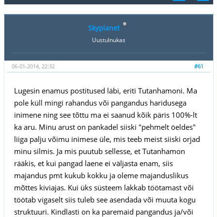
Skyplanet
Uustulnukas
06-01-2014, 22:32
#61
Lugesin enamus postitused läbi, eriti Tutanhamoni. Ma
pole küll mingi rahandus või pangandus haridusega
inimene ning see tõttu ma ei saanud kõik päris 100%-lt
ka aru. Minu arust on pankadel siiski "pehmelt öeldes"
liiga palju võimu inimese üle, mis teeb meist siiski orjad
minu silmis. Ja mis puutub sellesse, et Tutanhamon
rääkis, et kui pangad laene ei väljasta enam, siis
majandus pmt kukub kokku ja oleme majanduslikus
mõttes kiviajas. Kui üks süsteem lakkab töötamast või
töötab vigaselt siis tuleb see asendada või muuta kogu
struktuuri. Kindlasti on ka paremaid pangandus ja/või