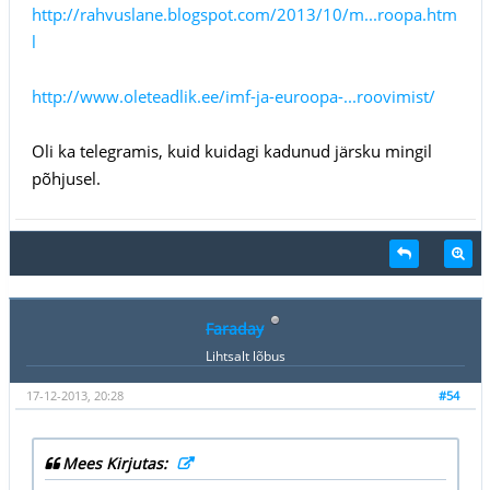
http://rahvuslane.blogspot.com/2013/10/m...roopa.htm
l
http://www.oleteadlik.ee/imf-ja-euroopa-...roovimist/
Oli ka telegramis, kuid kuidagi kadunud järsku mingil
põhjusel.
Faraday
Lihtsalt lõbus
17-12-2013, 20:28
#54
Mees Kirjutas: