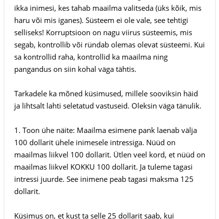
ikka inimesi, kes tahab maailma valitseda (üks kõik, mis
haru või mis iganes). Süsteem ei ole vale, see tehtigi
selliseks! Korruptsioon on nagu viirus süsteemis, mis
segab, kontrollib või ründab olemas olevat süsteemi. Kui
sa kontrollid raha, kontrollid ka maailma ning
pangandus on siin kohal väga tähtis.
Tarkadele ka mõned küsimused, millele sooviksin häid
ja lihtsalt lahti seletatud vastuseid. Oleksin väga tänulik.
1. Toon ühe näite: Maailma esimene pank laenab välja
100 dollarit ühele inimesele intressiga. Nüüd on
maailmas liikvel 100 dollarit. Ütlen veel kord, et nüüd on
maailmas liikvel KOKKU 100 dollarit. Ja tuleme tagasi
intressi juurde. See inimene peab tagasi maksma 125
dollarit.
Küsimus on, et kust ta selle 25 dollarit saab, kui