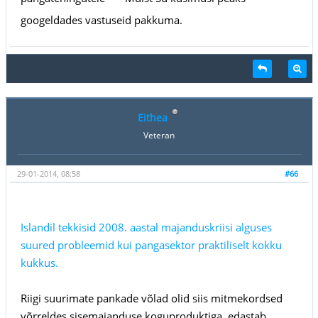
googeldades vastuseid pakkuma.
Eithea
Veteran
29-01-2014, 08:58
#66
Islandil tekkisid 2008. aastal majanduskriisi alguses
suured probleemid kui pangasektor praktiliselt kokku
kukkus.
Riigi suurimate pankade võlad olid siis mitmekordsed
võrreldes sisemajanduse koguproduktiga, edastab