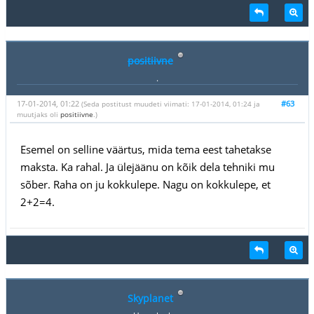
positiivne
.
17-01-2014, 01:22
#63
(Seda postitust muudeti viimati: 17-01-2014, 01:24 ja
muutjaks oli
positiivne
.)
Esemel on selline väärtus, mida tema eest tahetakse
maksta. Ka rahal. Ja ülejäänu on kõik dela tehniki mu
sõber. Raha on ju kokkulepe. Nagu on kokkulepe, et
2+2=4.
Skyplanet