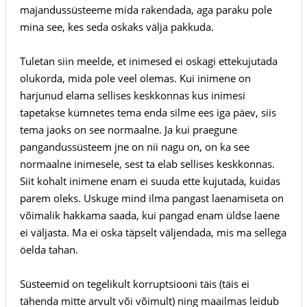
majandussüsteeme mida rakendada, aga paraku pole
mina see, kes seda oskaks välja pakkuda.
Tuletan siin meelde, et inimesed ei oskagi ettekujutada
olukorda, mida pole veel olemas. Kui inimene on
harjunud elama sellises keskkonnas kus inimesi
tapetakse kümnetes tema enda silme ees iga päev, siis
tema jaoks on see normaalne. Ja kui praegune
pangandussüsteem jne on nii nagu on, on ka see
normaalne inimesele, sest ta elab sellises keskkonnas.
Siit kohalt inimene enam ei suuda ette kujutada, kuidas
parem oleks. Uskuge mind ilma pangast laenamiseta on
võimalik hakkama saada, kui pangad enam üldse laene
ei väljasta. Ma ei oska täpselt väljendada, mis ma sellega
öelda tahan.
Süsteemid on tegelikult korruptsiooni täis (täis ei
tähenda mitte arvult või võimult) ning maailmas leidub