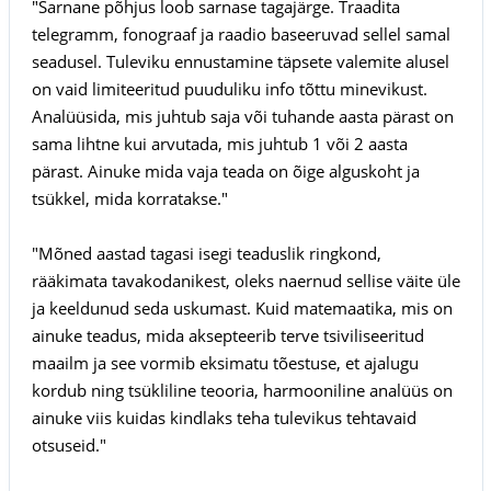
"Sarnane põhjus loob sarnase tagajärge. Traadita
telegramm, fonograaf ja raadio baseeruvad sellel samal
seadusel. Tuleviku ennustamine täpsete valemite alusel
on vaid limiteeritud puuduliku info tõttu minevikust.
Analüüsida, mis juhtub saja või tuhande aasta pärast on
sama lihtne kui arvutada, mis juhtub 1 või 2 aasta
pärast. Ainuke mida vaja teada on õige alguskoht ja
tsükkel, mida korratakse."
"Mõned aastad tagasi isegi teaduslik ringkond,
rääkimata tavakodanikest, oleks naernud sellise väite üle
ja keeldunud seda uskumast. Kuid matemaatika, mis on
ainuke teadus, mida aksepteerib terve tsiviliseeritud
maailm ja see vormib eksimatu tõestuse, et ajalugu
kordub ning tsükliline teooria, harmooniline analüüs on
ainuke viis kuidas kindlaks teha tulevikus tehtavaid
otsuseid."