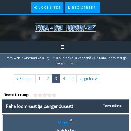
LOGI SISSE
REGISTREERI
>
>
>
Para-web
Alternatiivajalugu
Salaühingud ja vandenõud
Raha loomisest (ja
pangandusest)
(current)
Eelmine
1
2
3
4
5
Järgmine
Teema hinnang:
Raha loomisest (ja pangandusest)
Teema režiimid
Mees
Uustulnukas