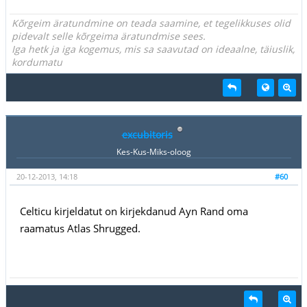
Kõrgeim äratundmine on teada saamine, et tegelikkuses olid
pidevalt selle kõrgeima äratundmise sees.
Iga hetk ja iga kogemus, mis sa saavutad on ideaalne, täiuslik,
kordumatu
excubitoris
Kes-Kus-Miks-oloog
20-12-2013, 14:18
#60
Celticu kirjeldatut on kirjekdanud Ayn Rand oma
raamatus Atlas Shrugged.