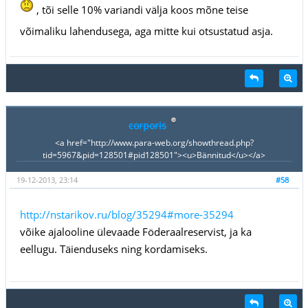
, tõi selle 10% variandi välja koos mõne teise
võimaliku lahendusega, aga mitte kui otsustatud asja.
corporis
<a href="http://www.para-web.org/showthread.php?
tid=5967&pid=128501#pid128501"><u>Bännitud</u></a>
19-12-2013, 23:14
#58
http://nstarikov.ru/blog/35294#more-35294
võike ajalooline ülevaade Föderaalreservist, ja ka
eellugu. Täienduseks ning kordamiseks.