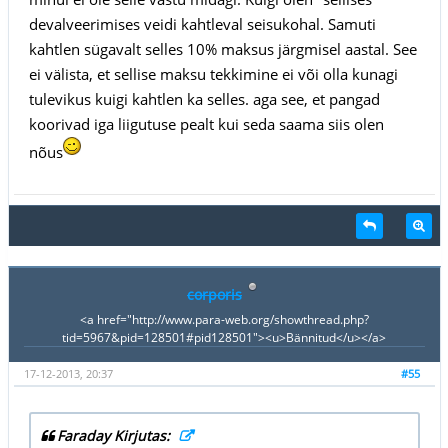
devalveerimises veidi kahtleval seisukohal. Samuti
kahtlen sügavalt selles 10% maksus järgmisel aastal. See
ei välista, et sellise maksu tekkimine ei või olla kunagi
tulevikus kuigi kahtlen ka selles. aga see, et pangad
koorivad iga liigutuse pealt kui seda saama siis olen
nõus
corporis
<a href="http://www.para-web.org/showthread.php?
tid=5967&pid=128501#pid128501"><u>Bännitud</u></a>
17-12-2013, 20:37
#55
Faraday Kirjutas: