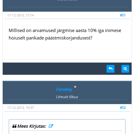
17-12-2013, 17:14
#51
Millised on arvamused järgmise aasta 10% iga inimese
hoiuselt pankade päästmiskorjandusest?
Faraday
Lihtsalt lõbus
17-12-2013, 19:37
#52
Mees Kirjutas: