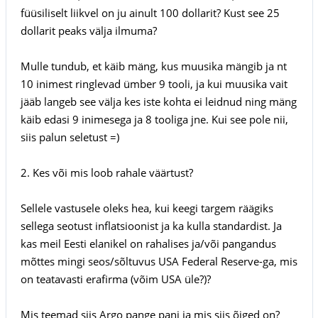
füüsiliselt liikvel on ju ainult 100 dollarit? Kust see 25
dollarit peaks välja ilmuma?
Mulle tundub, et käib mäng, kus muusika mängib ja nt
10 inimest ringlevad ümber 9 tooli, ja kui muusika vait
jääb langeb see välja kes iste kohta ei leidnud ning mäng
käib edasi 9 inimesega ja 8 tooliga jne. Kui see pole nii,
siis palun seletust =)
2. Kes või mis loob rahale väärtust?
Sellele vastusele oleks hea, kui keegi targem räägiks
sellega seotust inflatsioonist ja ka kulla standardist. Ja
kas meil Eesti elanikel on rahalises ja/või pangandus
mõttes mingi seos/sõltuvus USA Federal Reserve-ga, mis
on teatavasti erafirma (võim USA üle?)?
Mis teemad siis Argo pange pani ja mis siis õiged on?