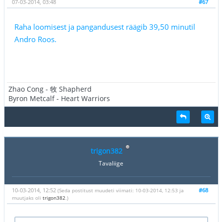
07-03-2014, 03:48
#67
Raha loomisest ja pangandusest räägib 39,50 minutil
Andro Roos.
Zhao Cong - 牧 Shapherd
Byron Metcalf - Heart Warriors
trigon382
Tavaliige
10-03-2014, 12:52
#68
(Seda postitust muudeti viimati: 10-03-2014, 12:53 ja
muutjaks oli
trigon382
.)