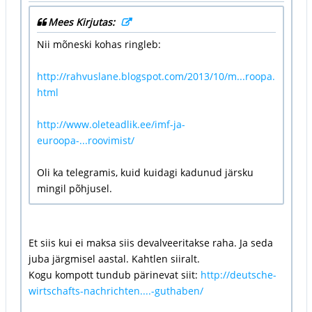
Mees Kirjutas:
Nii mõneski kohas ringleb:
http://rahvuslane.blogspot.com/2013/10/m...roopa.
html
http://www.oleteadlik.ee/imf-ja-
euroopa-...roovimist/
Oli ka telegramis, kuid kuidagi kadunud järsku
mingil põhjusel.
Et siis kui ei maksa siis devalveeritakse raha. Ja seda
juba järgmisel aastal. Kahtlen siiralt.
Kogu kompott tundub pärinevat siit:
http://deutsche-
wirtschafts-nachrichten....-guthaben/