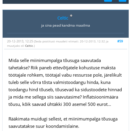
Celtic
ja sina pead kandma maailma
20-12-2013, 12:25
#59
(Seda postitust muudeti viimati: 20-12-2013, 12:32 ja
muutjaks oli
Celtic
.)
Mida selle miinimumpalga tõusuga saavutada
tahetakse? Riik paneb ettevõtjatele kohustuse maksta
töötajale rohkem, töötajal vabu ressursse pole, järelikult
tuleb selle võrra tõsta valmistoodangu hinda, kuna
toodangu hind tõuseb, tõusevad ka sidustoodete hinnad
ja mida me sellega siis saavutasime? Inflatsioonimäära
tõusu, kõik saavad ühtäkki 300 asemel 500 eurot...
Rääkimata muidugi sellest, et miinimumpalga tõusuga
saavutatakse suur koondamislaine.