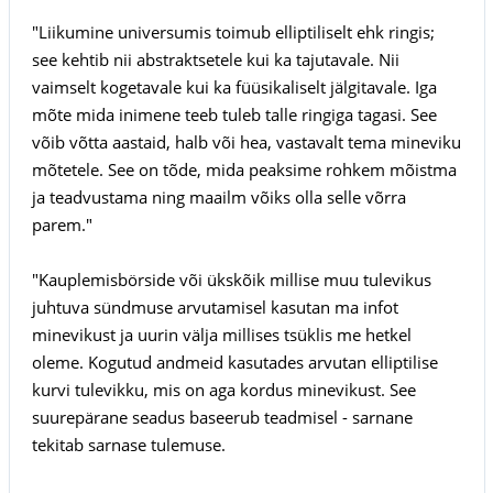
"Liikumine universumis toimub elliptiliselt ehk ringis;
see kehtib nii abstraktsetele kui ka tajutavale. Nii
vaimselt kogetavale kui ka füüsikaliselt jälgitavale. Iga
mõte mida inimene teeb tuleb talle ringiga tagasi. See
võib võtta aastaid, halb või hea, vastavalt tema mineviku
mõtetele. See on tõde, mida peaksime rohkem mõistma
ja teadvustama ning maailm võiks olla selle võrra
parem."
"Kauplemisbörside või ükskõik millise muu tulevikus
juhtuva sündmuse arvutamisel kasutan ma infot
minevikust ja uurin välja millises tsüklis me hetkel
oleme. Kogutud andmeid kasutades arvutan elliptilise
kurvi tulevikku, mis on aga kordus minevikust. See
suurepärane seadus baseerub teadmisel - sarnane
tekitab sarnase tulemuse.