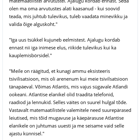
matemaatilistel arvutustel. Ajalugu kordab ennast. Seda
olen ma oma arvutustes alati kaasanud - kui soovid
teada, mis juhtub tulevikus, tuleb vaadata minevikku ja
valida õige alguskoht."
"Iga uus tsükkel kujuneb eelmistest. Ajalugu kordab
ennast nii iga inimese elus, riikide tulevikus kui ka
kauplemisbörsidel."
"Meile on räägitud, et kunagi ammu eksisteeris
tsivilisatsioon, mis oli arenenum kui meie tsivilsatsioon
tänapäeval. Võimas Atlantis, mis vajus sügavale Atlandi
ookeani. Atlantise elanikel olid traadita telefonid,
raadiod ja lennukid. Selles väites on suurel hulgal tõde.
Vastavalt matemaatilistele valemitele need suurepärased
leiutised, mis tõid mugavuse ja käepärasuse Atlantise
elanikele on juhtumas uuesti ja me seisame vaid selle
ajastu künnisel."