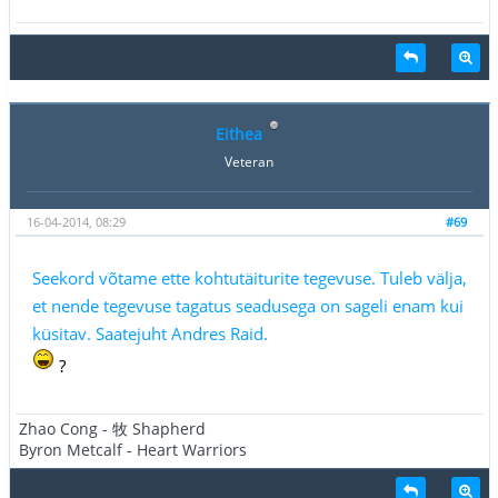
Eithea
Veteran
16-04-2014, 08:29
#69
Seekord võtame ette kohtutäiturite tegevuse. Tuleb välja,
et nende tegevuse tagatus seadusega on sageli enam kui
küsitav. Saatejuht Andres Raid.
?
Zhao Cong - 牧 Shapherd
Byron Metcalf - Heart Warriors