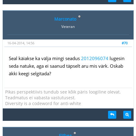
Marconato
Veteran
16-04-2014, 14:56
#70
Seal käiakse ka välja mingi seadus
2012096074
lugesin
seda natuke, aga ei saanud täpselt aru mis värk. Oskab
äkki keegi selgitada?
Pikas perspektiivis tundub see kõik päris loogiline olevat.
Teadmatus ei vabasta vastutusest.
Diversity is a codeword for anti-white
Eithea