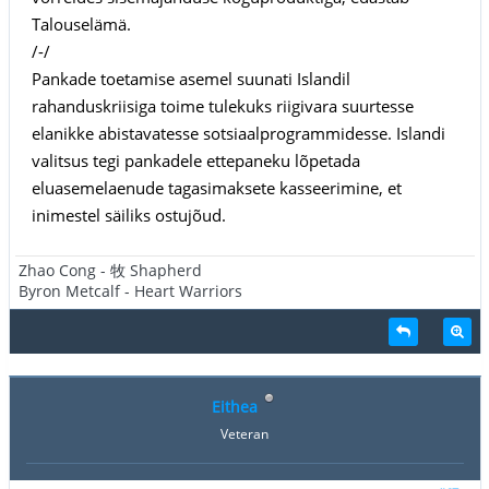
Talouselämä.
/-/
Pankade toetamise asemel suunati Islandil
rahanduskriisiga toime tulekuks riigivara suurtesse
elanikke abistavatesse sotsiaalprogrammidesse. Islandi
valitsus tegi pankadele ettepaneku lõpetada
eluasemelaenude tagasimaksete kasseerimine, et
inimestel säiliks ostujõud.
Zhao Cong - 牧 Shapherd
Byron Metcalf - Heart Warriors
Eithea
Veteran