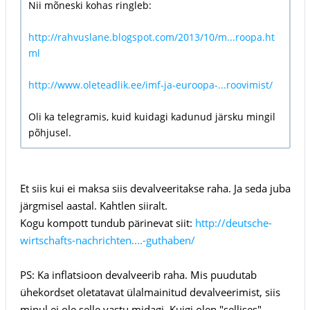
Nii mõneski kohas ringleb:
http://rahvuslane.blogspot.com/2013/10/m...roopa.ht
ml
http://www.oleteadlik.ee/imf-ja-euroopa-...roovimist/
Oli ka telegramis, kuid kuidagi kadunud järsku mingil
põhjusel.
Et siis kui ei maksa siis devalveeritakse raha. Ja seda juba
järgmisel aastal. Kahtlen siiralt.
Kogu kompott tundub pärinevat siit:
http://deutsche-
wirtschafts-nachrichten....-guthaben/
PS: Ka inflatsioon devalveerib raha. Mis puudutab
ühekordset oletatavat ülalmainitud devalveerimist, siis
minul ei ole selle vastu midagi. Kuigi olen "sellises"