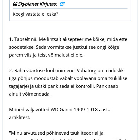
Skyplanet Kirjutas:
Keegi vastata ei oska?
1. Täpselt nii. Me lihtsalt aksepteerime kõike, mida ette
söödetakse. Seda vormitakse justkui see ongi kõige
parem viis ja teist võimalust ei ole.
2. Raha väärtuse loob inimene. Vabaturg on teaduslik
(iga põhjus moodustab vabalt voolavana oma tsüklilise
tagajärje) ja ükski pank seda ei kontrolli. Pank saab
ainult võimendada.
Mõned väljavõtted WD Ganni 1909-1918 aasta
artiklitest.
"Minu arvutused põhinevad tsükliteoorial ja