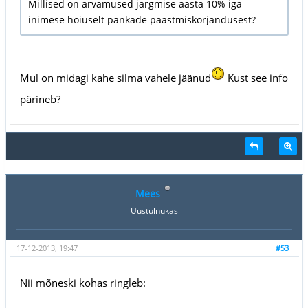
Millised on arvamused järgmise aasta 10% iga
inimese hoiuselt pankade päästmiskorjandusest?
Mul on midagi kahe silma vahele jäänud
Kust see info
pärineb?
Mees
Uustulnukas
17-12-2013, 19:47
#53
Nii mõneski kohas ringleb: