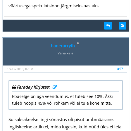
väärtusega spekulatsioon järgmiseks aastaks.
haneracryth
Vana kala
18-12-2013, 07:58
#57
Faraday Kirjutas:
Ebaselge on aga veendumus, et tuleb see 10%. Äkki
tuleb hoopis 45% või rohkem või ei tule kohe mitte.
Su saksakeelse lingi sõnastus oli pisut umbmäärane.
Ingliskeelne artikkel, mida lugesin, kuid nüüd üles ei leia