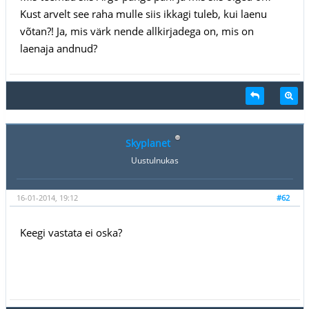
Kust arvelt see raha mulle siis ikkagi tuleb, kui laenu
võtan?! Ja, mis värk nende allkirjadega on, mis on
laenaja andnud?
Skyplanet
Uustulnukas
16-01-2014, 19:12
#62
Keegi vastata ei oska?