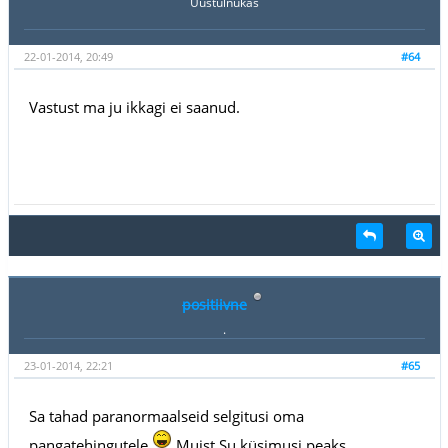
Uustulnukas
22-01-2014, 20:49
#64
Vastust ma ju ikkagi ei saanud.
positiivne
.
23-01-2014, 22:21
#65
Sa tahad paranormaalseid selgitusi oma
pangatehingutele
Muist Su küsimusi peaks