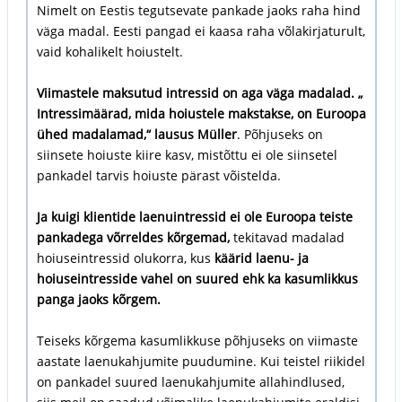
Nimelt on Eestis tegutsevate pankade jaoks raha hind
väga madal. Eesti pangad ei kaasa raha võlakirjaturult,
vaid kohalikelt hoiustelt.
Viimastele maksutud intressid on aga väga madalad. „
Intressimäärad, mida hoiustele makstakse, on Euroopa
ühed madalamad,“ lausus Müller
. Põhjuseks on
siinsete hoiuste kiire kasv, mistõttu ei ole siinsetel
pankadel tarvis hoiuste pärast võistelda.
Ja kuigi klientide laenuintressid ei ole Euroopa teiste
pankadega võrreldes kõrgemad,
tekitavad madalad
hoiuseintressid olukorra, kus
käärid laenu- ja
hoiuseintresside vahel on suured ehk ka kasumlikkus
panga jaoks kõrgem.
Teiseks kõrgema kasumlikkuse põhjuseks on viimaste
aastate laenukahjumite puudumine. Kui teistel riikidel
on pankadel suured laenukahjumite allahindlused,