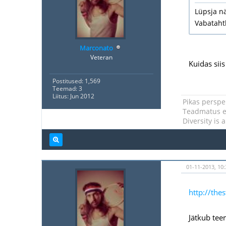
Lüpsja nä
Vabatahtl
Marconato
Veteran
Kuidas siis
Postitused: 1,569
Teemad: 3
Liitus: Jun 2012
Pikas perspek
Teadmatus ei
Diversity is 
01-11-2013, 10
http://the
Jätkub teem