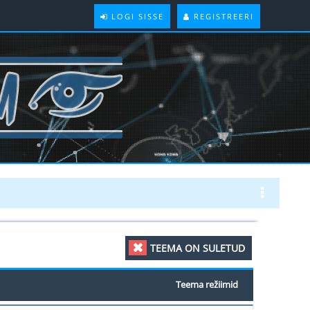
LOGI SISSE
REGISTREERI
TEEMA ON SULETUD
Teema režiimid