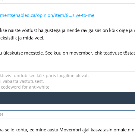
mentsenabled.ca/opinion/item/8...sive-to-me
kse naiste võitlust haigustega ja nende raviga siis on kõik õige j
seksistlik ja mida veel.
nu üleskutse meestele. See kuu on movember, ehk teadvuse tõst
tiivis tundub see kõik päris loogiline olevat.
 vabasta vastutusest.
a codeword for anti-white
24
 ka selle kohta, eelmine aasta Movembri ajal kasvatasin omale n.n. 