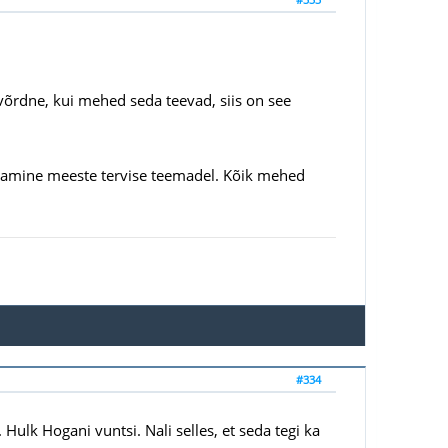
a võrdne, kui mehed seda teevad, siis on see
atamine meeste tervise teemadel. Kõik mehed
#334
Hulk Hogani vuntsi. Nali selles, et seda tegi ka