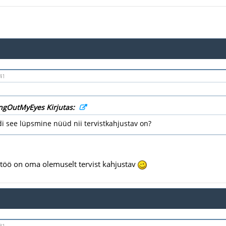
41
ngOutMyEyes Kirjutas:
i see lüpsmine nüüd nii tervistkahjustav on?
töö on oma olemuselt tervist kahjustav
31