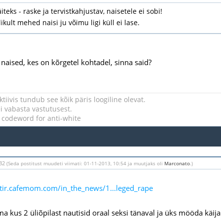
iteks - raske ja tervistkahjustav, naisetele ei sobi!
ikult mehed naisi ju võimu ligi küll ei lase.
 naised, kes on kõrgetel kohtadel, sinna said?
tiivis tundub see kõik päris loogiline olevat.
 vabasta vastutusest.
a codeword for anti-white
:32
(Seda postitust muudeti viimati: 01-11-2013, 10:54 ja muutjaks oli
Marconato
.)
stir.cafemom.com/in_the_news/1...leged_rape
a kus 2 üliõpilast nautisid oraal seksi tänaval ja üks mööda käija 