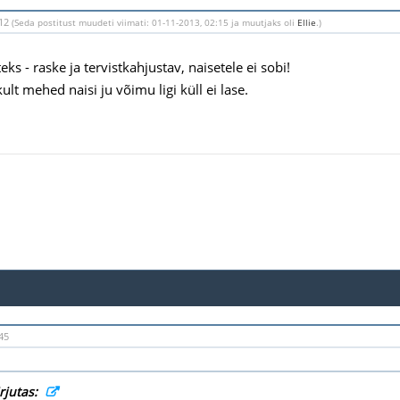
:12
(Seda postitust muudeti viimati: 01-11-2013, 02:15 ja muutjaks oli
Ellie
.)
eks - raske ja tervistkahjustav, naisetele ei sobi!
ult mehed naisi ju võimu ligi küll ei lase.
45
irjutas: