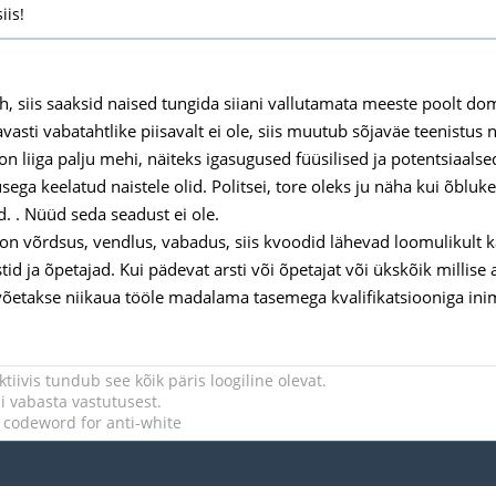
iis!
h, siis saaksid naised tungida siiani vallutamata meeste poolt dom
asti vabatahtlike piisavalt ei ole, siis muutub sõjaväe teenistus n
on liiga palju mehi, näiteks igasugused füüsilised ja potentsiaals
sega keelatud naistele olid. Politsei, tore oleks ju näha kui õbluke
d. . Nüüd seda seadust ei ole.
on võrdsus, vendlus, vabadus, siis kvoodid lähevad loomulikult ka
tid ja õpetajad. Kui pädevat arsti või õpetajat või ükskõik millise a
võetakse niikaua tööle madalama tasemega kvalifikatsiooniga in
tiivis tundub see kõik päris loogiline olevat.
 vabasta vastutusest.
a codeword for anti-white