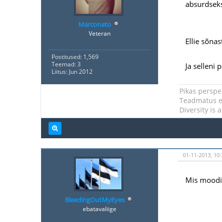
absurdsek
Marconato
Veteran
Ellie sõna
Postitused: 1,569
Teemad: 3
Ja selleni
Liitus: Jun 2012
Pikas perspek
Teadmatus ei
Diversity is 
01-11-2013, 10:
Mis moodi 
BleedingOutMyEyes
ebatavaliige