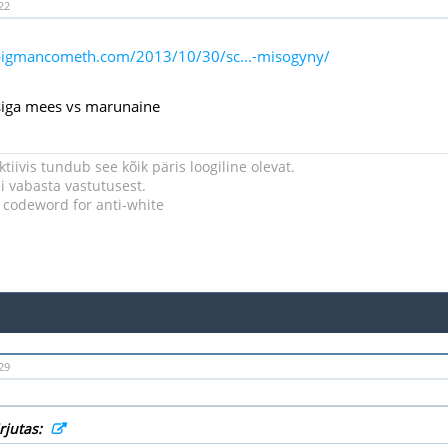
22
epigmancometh.com/2013/10/30/sc...-misogyny/
siga mees vs marunaine
tiivis tundub see kõik päris loogiline olevat.
 vabasta vastutusest.
a codeword for anti-white
29
irjutas: