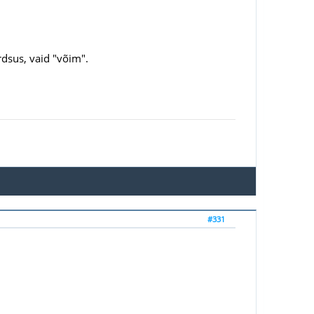
rdsus, vaid "võim".
#331