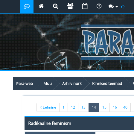
Para-web
Muu
Arhiivinurk
Kinnised teemad
(current)
Eelmine
1
12
13
14
15
16
40
Radikaalne feminism