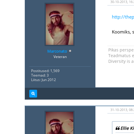
30-10-2013, 16:
http://th
Koomiks, 
Pikas perspek
Marconato
Teadmatus ei
Veteran
Diversity is 
Postitused: 1,569
Teemad: 3
Liitus: Jun 2012
31-10-2013, 08:
Ellie K