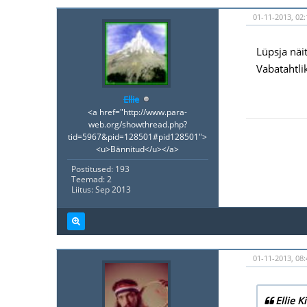
01-11-2013, 02
Lüpsja näit
Vabatahtlik
Ellie
<a href="http://www.para-
web.org/showthread.php?
tid=5967&pid=128501#pid128501">
<u>Bännitud</u></a>
Postitused: 193
Teemad: 2
Liitus: Sep 2013
01-11-2013, 08:
Ellie K