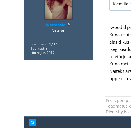
Kvoodid s
Marconato
Kvoodid ja
Veteran
Kuna usutav
alasid kus 
Postitused: 1,569
Teemad: 3
isegi seadu
Liitus: Jun 2012
tuletõrjuja
Kuna meil 
Näiteks ars
õppeid ja 
Pikas perspek
Teadmatus ei
Diversity is 