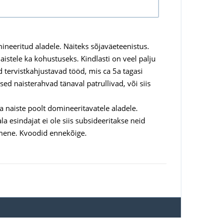
ineeritud aladele. Näiteks sõjaväeteenistus.
aistele ka kohustuseks. Kindlasti on veel palju
ed tervistkahjustavad tööd, mis ca 5a tagasi
sed naisterahvad tänaval patrullivad, või siis
 naiste poolt domineeritavatele aladele.
la esindajat ei ole siis subsideeritakse neid
imene. Kvoodid ennekõige.