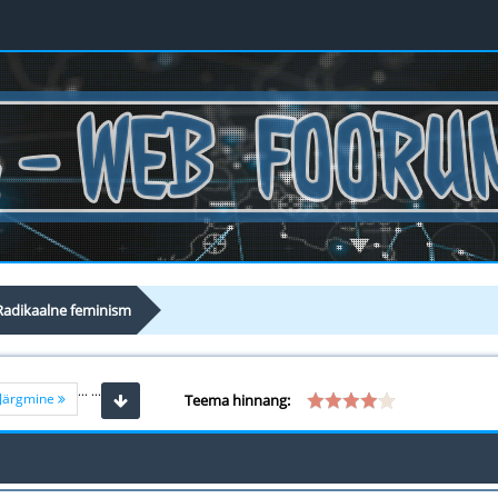
Radikaalne feminism
...
...
Järgmine
Teema hinnang: