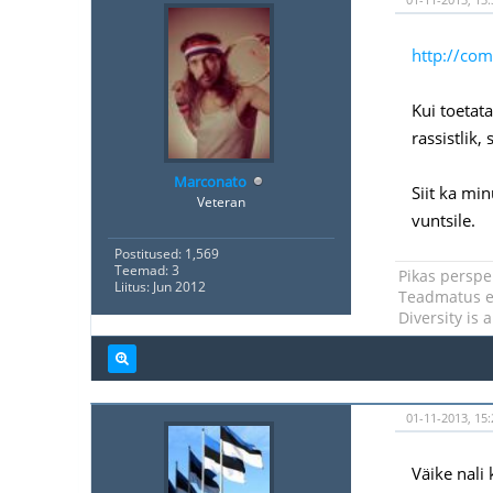
http://com
Kui toetata
rassistlik, 
Marconato
Siit ka mi
Veteran
vuntsile.
Postitused: 1,569
Teemad: 3
Pikas perspek
Liitus: Jun 2012
Teadmatus ei
Diversity is 
01-11-2013, 15:
Väike nali