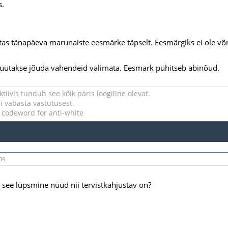
s.
stas tänapäeva marunaiste eesmärke täpselt. Eesmärgiks ei ole võ
 püütakse jõuda vahendeid valimata. Eesmärk pühitseb abinõud.
tiivis tundub see kõik päris loogiline olevat.
 vabasta vastutusest.
a codeword for anti-white
39
see lüpsmine nüüd nii tervistkahjustav on?