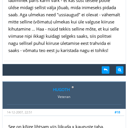
läbiminek päris karm värk - et kas sust teisele poole
üldse midagi sellist välja jõuab, mida inimeseks pidada
saab. Aga ulmekas need "ussiaugud" ei olevat - vähemalt
mitte selline (võimatu) ulmekas kui üle valguse kiiruse
kihutamine ... Haa - nüüd tekkis selline mõte, et kui selle
viimase nipi ikkagi kuidagi selgeks saaks, siis politsei
nagu sellisel puhul kiiruse ületamise eest trahvida ei
saaks - võmatu teo eest ju karistada nagu ei tohiks!
HUGOTH
Veteran
14-12-2007, 22:51
#18
See on kõige lihtsam viis liikuda x kauguste taha.