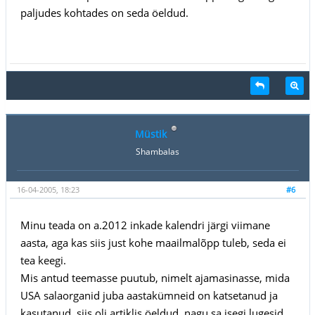
paljudes kohtades on seda öeldud.
Müstik
Shambalas
16-04-2005, 18:23
#6
Minu teada on a.2012 inkade kalendri järgi viimane
aasta, aga kas siis just kohe maailmalõpp tuleb, seda ei
tea keegi.
Mis antud teemasse puutub, nimelt ajamasinasse, mida
USA salaorganid juba aastakümneid on katsetanud ja
kasutanud, siis oli artiklis öeldud, nagu sa isegi lugesid,