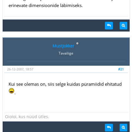
erinevate dimensioonide läbimiseks.
MustJokker
Tavaliige
26-12-2007, 18:57
#21
Kui see olemas on, siis selge kuidas püramiidid ehitatud
.
Oioioi, kus nüüd ütles.