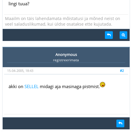
lingi tuua?
Maailm on täis lahendamata mõistatusi ja mõned neist on
veel saladuslikumad, kui üldse osatakse ette kujutada.
Anonymous
registreerimata
15-04-2005, 18:43
#2
äkki on
SELLEL
midagi aja masinaga pistmist.