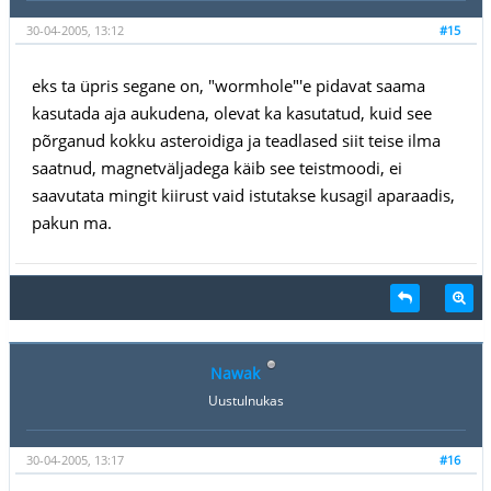
30-04-2005, 13:12
#15
eks ta üpris segane on, "wormhole"'e pidavat saama
kasutada aja aukudena, olevat ka kasutatud, kuid see
põrganud kokku asteroidiga ja teadlased siit teise ilma
saatnud, magnetväljadega käib see teistmoodi, ei
saavutata mingit kiirust vaid istutakse kusagil aparaadis,
pakun ma.
Nawak
Uustulnukas
30-04-2005, 13:17
#16