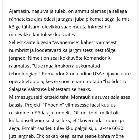
Ajamasin, nagu välja tuleb, on ammu olemas ja sellega
rännatakse ajas edasi ja tagasi juba pikemat aega. Ja mis
kõige tähtsam: olevikku saab muuta inimesi nii
minevikku kui tulevikku saates.
Sellest saate lugeda "Avanemise" kahest viimasest
numbrist ja loodetavasti ka järgmistest, sest tõlge
järgneb. Nimelt on seal kokkuvõte Komandör X
raamatust "Uue maailmakorra uskumatud
tehnoloogiad." Komandör X on endine USA sõjaväeluure
operatiivtöötaja, kes ei soovi enam töötada "hallide" ja
Salajase Valitsuse kehtestamise heaks.
Mitmesuguseid katseid tehti Montaukis asuvas salajases
baasis. Projekti "Phoenix" viimasesse faasi kuulus
reisimine mööda aja tunnelit. Oli nn. tool, millel oli
küllaldaselt võimsust selleks, et "kõverdada" ruumi ja
aega. Esmalt saadeti tulevikku palgalisi, u. a-sse 6030.
Jutt järgneb. Ehk oskab keegi sama teabe kohta mõne