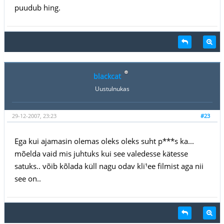
puudub hing.
blackcat
Uustulnukas
29-12-2007, 23:23
#23
Ega kui ajamasin olemas oleks oleks suht p***s ka...
mõelda vaid mis juhtuks kui see valedesse kätesse
satuks.. võib kõlada küll nagu odav kli¹ee filmist aga nii
see on..