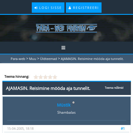
LOGI SISSE
REGISTREERI
>
>
>
Para-web
Muu
Üldteemad
AJAMASIN. Reisimine mööda aja tunnelit.
Teema hinnang:
AJAMASIN. Reisimine mööda aja tunnelit.
Teema režiimid
Müstik
Shambalas
15-04-2005, 18:18
#1