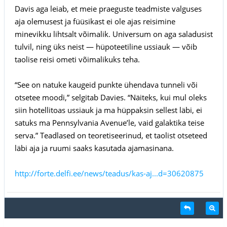
Davis aga leiab, et meie praeguste teadmiste valguses
aja olemusest ja füüsikast ei ole ajas reisimine
minevikku lihtsalt võimalik. Universum on aga saladusist
tulvil, ning üks neist — hüpoteetiline ussiauk — võib
taolise reisi ometi võimalikuks teha.
“See on natuke kaugeid punkte ühendava tunneli või
otsetee moodi,” selgitab Davies. “Näiteks, kui mul oleks
siin hotellitoas ussiauk ja ma hüppaksin sellest läbi, ei
satuks ma Pennsylvania Avenue’le, vaid galaktika teise
serva.” Teadlased on teoretiseerinud, et taolist otseteed
läbi aja ja ruumi saaks kasutada ajamasinana.
http://forte.delfi.ee/news/teadus/kas-aj...d=30620875