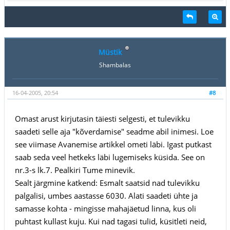
Müstik
Shambalas
16-04-2005, 20:54
#8
Omast arust kirjutasin täiesti selgesti, et tulevikku
saadeti selle aja "kõverdamise" seadme abil inimesi. Loe
see viimase Avanemise artikkel ometi läbi. Igast putkast
saab seda veel hetkeks läbi lugemiseks küsida. See on
nr.3-s lk.7. Pealkiri Tume minevik.
Sealt järgmine katkend: Esmalt saatsid nad tulevikku
palgalisi, umbes aastasse 6030. Alati saadeti ühte ja
samasse kohta - mingisse mahajäetud linna, kus oli
puhtast kullast kuju. Kui nad tagasi tulid, küsitleti neid,