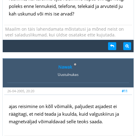
poleks enne lennukeid, telefone, telekaid ja arvuteid ju
kah uskunud või mis ise arvad?
Maailm on täis lahendamata mõistatusi ja mõned neist on
veel saladuslikumad, kui üldse osatakse ette kujutada.
Nawak
Uustulnukas
26-04-2005, 20:20
#11
ajas reisimine on kõll võimalik, paljudest asjadest ei
räägitagi, et neid teada ja kuulda, kuid valguskiirus ja
magnetväljad võimaldavad selle teoks saada.