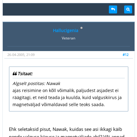
Hallucigenia
Veteran
26-04-2005, 21:09
#12
Tsitaat:
Algselt postitas: Nawak
ajas reisimine on kõll võimalik, paljudest asjadest ei
räägitagi, et neid teada ja kuulda, kuid valguskiirus ja
magnetväljad võimaldavad selle teoks saada.
Ehk seletaksid pisut, Nawak, kuidas see asi ikkagi käib
nende valguse kiiruse ja magnetväljade abil? Või annad