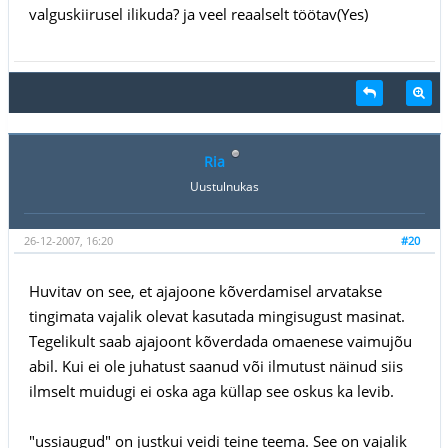
valguskiirusel ilikuda? ja veel reaalselt töötav(Yes)
Ria
Uustulnukas
26-12-2007, 16:20
#20
Huvitav on see, et ajajoone kõverdamisel arvatakse
tingimata vajalik olevat kasutada mingisugust masinat.
Tegelikult saab ajajoont kõverdada omaenese vaimujõu
abil. Kui ei ole juhatust saanud või ilmutust näinud siis
ilmselt muidugi ei oska aga küllap see oskus ka levib.
"ussiaugud" on justkui veidi teine teema. See on vajalik