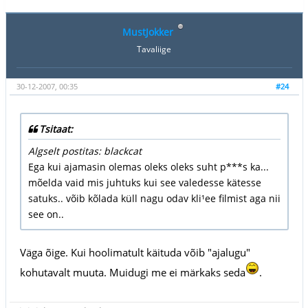
MustJokker
Tavaliige
30-12-2007, 00:35
#24
Tsitaat:
Algselt postitas: blackcat
Ega kui ajamasin olemas oleks oleks suht p***s ka...
mõelda vaid mis juhtuks kui see valedesse kätesse
satuks.. võib kõlada küll nagu odav kli¹ee filmist aga nii
see on..
Väga õige. Kui hoolimatult käituda võib "ajalugu"
kohutavalt muuta. Muidugi me ei märkaks seda
.