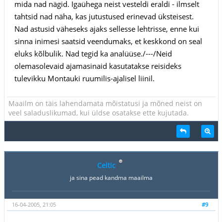
mida nad nägid. Igaühega neist vesteldi eraldi - ilmselt
tahtsid nad näha, kas jutustused erinevad üksteisest.
Nad astusid väheseks ajaks sellesse lehtrisse, enne kui
sinna inimesi saatsid veendumaks, et keskkond on seal
eluks kõlbulik. Nad tegid ka analüüse./---/Neid
olemasolevaid ajamasinaid kasutatakse reisideks
tulevikku Montauki ruumilis-ajalisel liinil.
Maailm on täis lahendamata mõistatusi ja mõned neist on
veel saladuslikumad, kui üldse osatakse ette kujutada.
Celtic
ja sina pead kandma maailma
16-04-2005, 21:05
#9