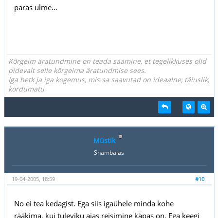
paras ulme...
Kõrgeim äratundmine on teada saamine, et tegelikkuses olid
pidevalt selle kõrgeima äratundmise sees.
Iga hetk ja iga kogemus, mis sa saavutad on ideaalne, täiuslik,
kordumatu
Müstik
Shambalas
19-04-2005, 18:59
#10
No ei tea kedagist. Ega siis igaühele minda kohe
rääkima, kui tuleviku ajas reisimine käpas on. Ega keegi