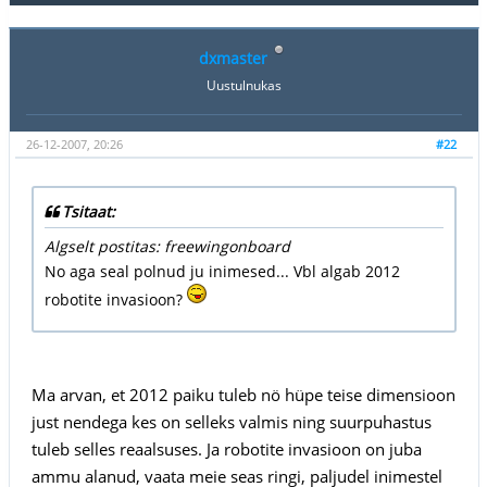
dxmaster
Uustulnukas
26-12-2007, 20:26
#22
Tsitaat:
Algselt postitas: freewingonboard
No aga seal polnud ju inimesed... Vbl algab 2012
robotite invasioon?
Ma arvan, et 2012 paiku tuleb nö hüpe teise dimensioon
just nendega kes on selleks valmis ning suurpuhastus
tuleb selles reaalsuses. Ja robotite invasioon on juba
ammu alanud, vaata meie seas ringi, paljudel inimestel