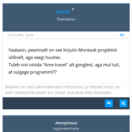
Müstik
Shambalas
15-04-2005, 20:29
#3
Vaatasin, peamiselt on see kirjutis Montauk projektist
üldiselt, aga seegi huvitav.
Tuleb vist otsida "time travel" alt googlest, aga mul tuli,
et sulgege programm!??
Maailm on täis lahendamata mõistatusi ja mõned neist on
veel saladuslikumad, kui üldse osatakse ette kujutada.
Anonymous
registreerimata