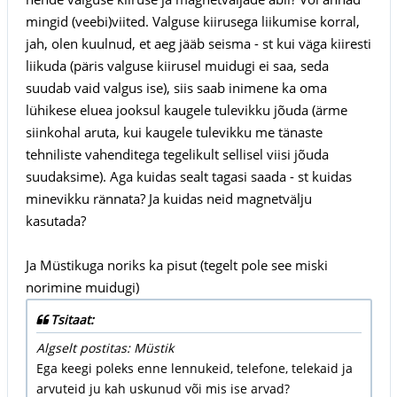
mingid (veebi)viited. Valguse kiirusega liikumise korral,
jah, olen kuulnud, et aeg jääb seisma - st kui väga kiiresti
liikuda (päris valguse kiirusel muidugi ei saa, seda
suudab vaid valgus ise), siis saab inimene ka oma
lühikese eluea jooksul kaugele tulevikku jõuda (ärme
siinkohal aruta, kui kaugele tulevikku me tänaste
tehniliste vahenditega tegelikult sellisel viisi jõuda
suudaksime). Aga kuidas sealt tagasi saada - st kuidas
minevikku rännata? Ja kuidas neid magnetvälju
kasutada?
Ja Müstikuga noriks ka pisut (tegelt pole see miski
norimine muidugi)
Tsitaat:
Algselt postitas: Müstik
Ega keegi poleks enne lennukeid, telefone, telekaid ja
arvuteid ju kah uskunud või mis ise arvad?