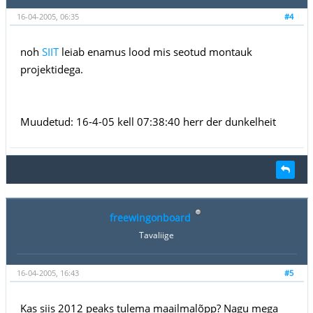
16-04-2005, 06:35
#4
noh
SIIT
leiab enamus lood mis seotud montauk
projektidega.
Muudetud: 16-4-05 kell 07:38:40 herr der dunkelheit
freewingonboard
Tavaliige
16-04-2005, 16:43
#5
Kas siis 2012 peaks tulema maailmalõpp? Nagu mega