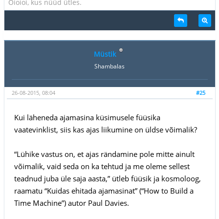
Oioioi, kus nüüd ütles.
Müstik
Shambalas
26-08-2015, 08:04
#25
Kui läheneda ajamasina küsimusele füüsika
vaatevinklist, siis kas ajas liikumine on üldse võimalik?
“Lühike vastus on, et ajas rändamine pole mitte ainult
võimalik, vaid seda on ka tehtud ja me oleme sellest
teadnud juba üle saja aasta,” ütleb füüsik ja kosmoloog,
raamatu “Kuidas ehitada ajamasinat” (“How to Build a
Time Machine”) autor Paul Davies.