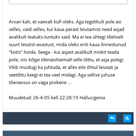
Arvan kah, et vaevalt küll oleks. Aga tegelikult pole asi
selles, vaid selles, kui kaua pärast leiutamist need asjad
avalikult teatuks-tuntuks said. Ma ei tea ühtegi tõeliselt
suurt leiutist-avastust, mida oleks eriti kaua õnnestunud
"kotis" hoida. Seega - kui asjast avalikult miskit teada
pole, siis
kõige tõenäolisemalt
selle tõttu, et asja polegi.
Võib muidugi ka juhtuda, et alles eile õhtul leiutati ja
seetõttu keegi ei tea veel midagi. Aga sellise juhuse
tõenäosus on väga pisikene ...
Muudetud: 26-4-05 kell 22:28:19 Hallucigenia