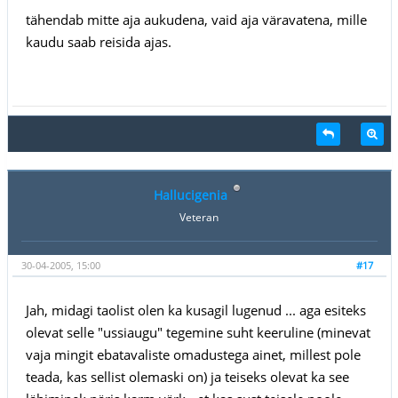
tähendab mitte aja aukudena, vaid aja väravatena, mille
kaudu saab reisida ajas.
Hallucigenia
Veteran
30-04-2005, 15:00
#17
Jah, midagi taolist olen ka kusagil lugenud ... aga esiteks
olevat selle "ussiaugu" tegemine suht keeruline (minevat
vaja mingit ebatavaliste omadustega ainet, millest pole
teada, kas sellist olemaski on) ja teiseks olevat ka see