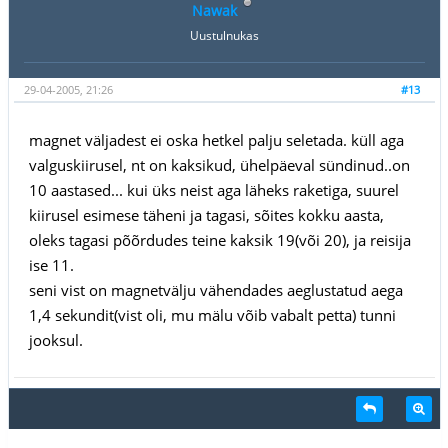
Nawak
Uustulnukas
29-04-2005, 21:26
#13
magnet väljadest ei oska hetkel palju seletada. küll aga
valguskiirusel, nt on kaksikud, ühelpäeval sündinud..on
10 aastased... kui üks neist aga läheks raketiga, suurel
kiirusel esimese täheni ja tagasi, sõites kokku aasta,
oleks tagasi põõrdudes teine kaksik 19(või 20), ja reisija
ise 11.
seni vist on magnetvälju vähendades aeglustatud aega
1,4 sekundit(vist oli, mu mälu võib vabalt petta) tunni
jooksul.