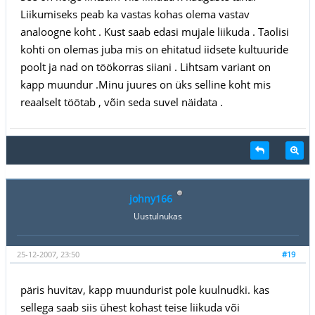
Liikumiseks peab ka vastas kohas olema vastav
analoogne koht . Kust saab edasi mujale liikuda . Taolisi
kohti on olemas juba mis on ehitatud iidsete kultuuride
poolt ja nad on töökorras siiani . Lihtsam variant on
kapp muundur .Minu juures on üks selline koht mis
reaalselt töötab , võin seda suvel näidata .
johny166
Uustulnukas
25-12-2007, 23:50
#19
päris huvitav, kapp muundurist pole kuulnudki. kas
sellega saab siis ühest kohast teise liikuda või