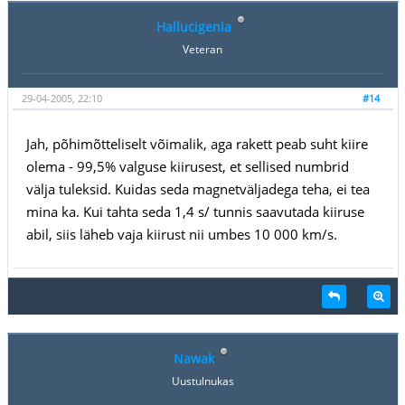
Hallucigenia
Veteran
29-04-2005, 22:10
#14
Jah, põhimõtteliselt võimalik, aga rakett peab suht kiire
olema - 99,5% valguse kiirusest, et sellised numbrid
välja tuleksid. Kuidas seda magnetväljadega teha, ei tea
mina ka. Kui tahta seda 1,4 s/ tunnis saavutada kiiruse
abil, siis läheb vaja kiirust nii umbes 10 000 km/s.
Nawak
Uustulnukas