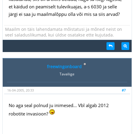
et käidud on peamiselt tulevikuajas, a-s 6030 ja selle
järgi ei saa ju maailmalõppu olla või mis sa siis arvad?
Maailm on täis lahendamata mõistatusi ja mõned neist on
veel saladuslikumad, kui üldse osatakse ette kujutada.
freewingonboard
Tavaliige
16-04-2005, 20:33
#7
No aga seal polnud ju inimesed... Vbl algab 2012
robotite invasioon?