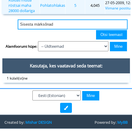
27-05-2009, 12:
röstsai maha
Pohlatohlakas
5
4,045
Viimane postitu
28000 dollariga
Alamfoorumi hüpe:
Kasutaja, kes vaatavad seda teemat:
1 külali(st)ne
Created by:
Mishar DESIGN
Powered by:
MyBB