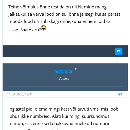
Teine võimalus õnne testida on nii.Nt mine mängi
jalkat,kui sa värva lööd on sul õnne ja isegi kui sa pärast
mööda lööd on sul ikkagi õnne,kuna ennem lõid sa
sisse. Saate aru?
Thorondor
Veteran
11-04-2005, 19:41
#3
Inglastel pidi olema mingi kast või arvuti vms, mis loob
juhuslikke numbreid. Alati kui mingi suursündmus
toimub, siis enne seda hakkavad imelikud numbrid