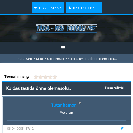
LOGI SISSE
REGISTREERI
>
>
>
Para-web
Muu
Üldteemad
Kuidas testida õnne olemasolu..
Teema hinnang:
Kuidas testida õnne olemasolu..
Teema režiimid
Tutanhamon
Veteran
06-04-2005, 17:12
#1