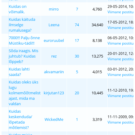
Kuidas on
29-05-2014, 10:
mirro
7
4,760
võimalik.
Viimane postitu
Kuidas käituda
17-05-2012, 18:
ilmselge
Leena
74
34,640
Viimane postitu
rumalusega?
7000!!! Palju õnne
06-05-2012, 10:
euroruubel
17
8,138
Müstiku-tädi!!!
Viimane postitu
Sõda iraagis. Mis
20-01-2012, 12:
juhtub? Kuidas
rez
30
13,275
Viimane postitu
lõppeb?
Kuidas lahti
03-01-2012, 20:
akvamariin
5
4,015
saada?
Viimane postitu
Kuidas oleks üks
lugu
11-12-2010, 19:
kolmemõõtmelist
kirjutan123
20
10,445
Viimane postitu
ajast, mida ma
valdan
Kuidas
keskenduda/
11-11-2009, 09:
WickedMe
1
3,319
lõpetada
Viimane postitu
mõtlemist?
Kuidas müüa