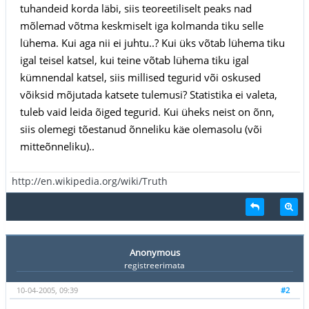
tuhandeid korda läbi, siis teoreetiliselt peaks nad
mõlemad võtma keskmiselt iga kolmanda tiku selle
lühema. Kui aga nii ei juhtu..? Kui üks võtab lühema tiku
igal teisel katsel, kui teine võtab lühema tiku igal
kümnendal katsel, siis millised tegurid või oskused
võiksid mõjutada katsete tulemusi? Statistika ei valeta,
tuleb vaid leida õiged tegurid. Kui üheks neist on õnn,
siis olemegi tõestanud õnneliku käe olemasolu (või
mitteõnneliku)..
http://en.wikipedia.org/wiki/Truth
Anonymous
registreerimata
10-04-2005, 09:39
#2