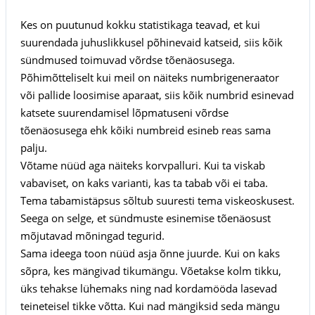
Kes on puutunud kokku statistikaga teavad, et kui
suurendada juhuslikkusel põhinevaid katseid, siis kõik
sündmused toimuvad võrdse tõenäosusega.
Põhimõtteliselt kui meil on näiteks numbrigeneraator
või pallide loosimise aparaat, siis kõik numbrid esinevad
katsete suurendamisel lõpmatuseni võrdse
tõenäosusega ehk kõiki numbreid esineb reas sama
palju.
Võtame nüüd aga näiteks korvpalluri. Kui ta viskab
vabaviset, on kaks varianti, kas ta tabab või ei taba.
Tema tabamistäpsus sõltub suuresti tema viskeoskusest.
Seega on selge, et sündmuste esinemise tõenäosust
mõjutavad mõningad tegurid.
Sama ideega toon nüüd asja õnne juurde. Kui on kaks
sõpra, kes mängivad tikumängu. Võetakse kolm tikku,
üks tehakse lühemaks ning nad kordamööda lasevad
teineteisel tikke võtta. Kui nad mängiksid seda mängu