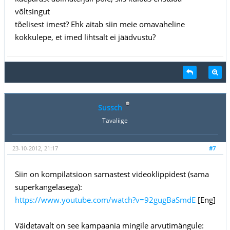
võltsingut
tõelisest imest? Ehk aitab siin meie omavaheline
kokkulepe, et imed lihtsalt ei jäädvustu?
Sussch
Tavaliige
23-10-2012, 21:17
#7
Siin on kompilatsioon sarnastest videoklippidest (sama
superkangelasega):
https://www.youtube.com/watch?v=92gugBaSmdE
[Eng]
Väidetavalt on see kampaania mingile arvutimängule: