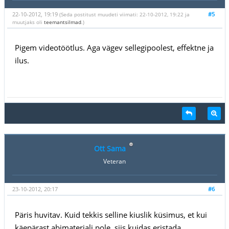
22-10-2012, 19:19
#5
(Seda postitust muudeti viimati: 22-10-2012, 19:22 ja
muutjaks oli
teemantsilmad
.)
Pigem videotöötlus. Aga vägev sellegipoolest, effektne ja
ilus.
Ott Sama
Veteran
23-10-2012, 20:17
#6
Päris huvitav. Kuid tekkis selline kiuslik küsimus, et kui
käepärast abimaterjali pole, siis kuidas eristada