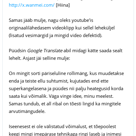
http://x.wanmei.com/
[Hiina]
Samas jääb mulje, nagu oleks youtube'is
originaalilähedasem videoklipp kui sellel leheküljel
(lisatud vesimärgid ja mingid video defektid).
Püüdsin
Google Translate
abil midagi kätte saada sealt
lehelt. Asjast jäi selline mulje:
On mingit sorti päriseluline rollimäng, kus muudetakse
enda ja teiste ellu suhtumist, kujutades end ette
superkangelasena ja püüdes nii palju heategusid korda
saata kui võimalik. Väga vinge idee, minu meelest.
Samas tundub, et all ribal on tõesti lingid ka mingitele
arvutimängudele.
Iseenesest ei ole välistatud võimalust, et tõepoolest
keegi mingi imepärase tehnikaga ringi laseb ja inimesi