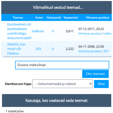
Võimalikud seotud teemad...
Teema:
Autor
Vastuseid:
Vaatamisi:
Viimane postitus
Eestikeelsed või
eestikeelsete
07-12-2011, 20:32
hallkoer
0
3,611
subtiitridega
Viimane postitus
:
hallko
dokumentaalid?
Atlantis, kas
04-11-2008, 23:30
müüt või
333
0
2,222
Viimane postitus
:
333
tõelisus
Alamfoorumi hüpe:
Kasutaja, kes vaatavad seda teemat:
1 külali(st)ne