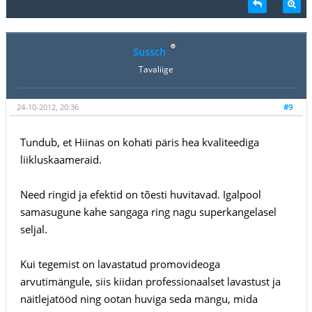
Sussch
Tavaliige
24-10-2012, 20:36
#9
Tundub, et Hiinas on kohati päris hea kvaliteediga
liikluskaameraid.
Need ringid ja efektid on tõesti huvitavad. Igalpool
samasugune kahe sangaga ring nagu superkangelasel
seljal.
Kui tegemist on lavastatud promovideoga
arvutimängule, siis kiidan professionaalset lavastust ja
näitlejatööd ning ootan huviga seda mängu, mida