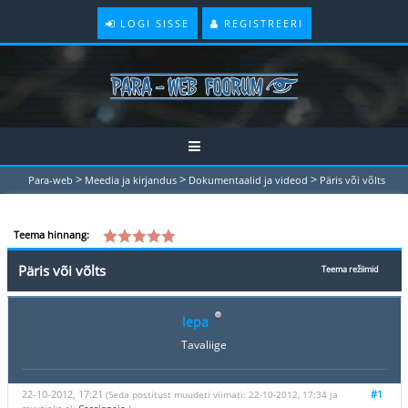
LOGI SISSE
REGISTREERI
>
>
>
Para-web
Meedia ja kirjandus
Dokumentaalid ja videod
Päris või võlts
Teema hinnang:
Päris või võlts
Teema režiimid
lepa
Tavaliige
22-10-2012, 17:21
#1
(Seda postitust muudeti viimati: 22-10-2012, 17:34 ja
muutjaks oli
Cassiopeia
.)