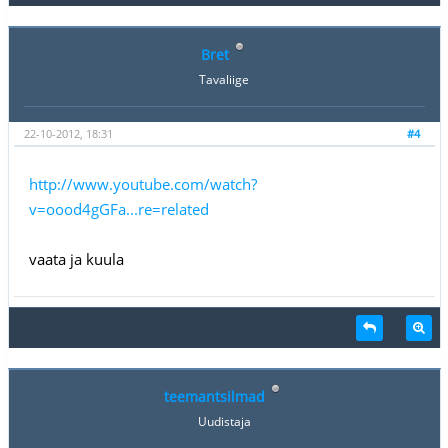
Bret
Tavaliige
22-10-2012, 18:31
#4
http://www.youtube.com/watch?
v=oood4gGFa...re=related
vaata ja kuula
teemantsilmad
Uudistaja