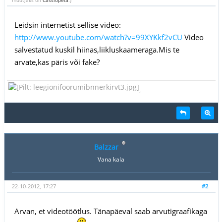
Leidsin internetist sellise video:
http://www.youtube.com/watch?v=99XYKkf2vCU
Video
salvestatud kuskil hiinas,liikluskaameraga.Mis te
arvate,kas päris või fake?
,
Balzzar
Vana kala
22-10-2012, 17:27
#2
Arvan, et videotöötlus. Tänapäeval saab arvutigraafikaga