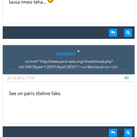
lausa imesi teha...
zzzxxxzzz
<a href="http://www.para-web.org/showthread.php?
tid=5967&pid=128501#pid128501"><u>Bännitud</u></a>
22-10-2012, 17:33
#3
See on päris tõeline fake.