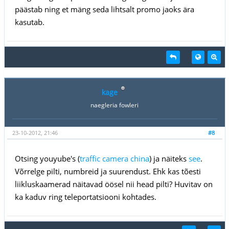
päästab ning et mäng seda lihtsalt promo jaoks ära
kasutab.
kage
naegleria fowleri
23-10-2012, 21:46
#8
Otsing youyube's (
traffic camera china
) ja näiteks
see
.
Võrrelge pilti, numbreid ja suurendust. Ehk kas tõesti
liikluskaamerad näitavad öösel nii head pilti? Huvitav on
ka kaduv ring teleportatsiooni kohtades.