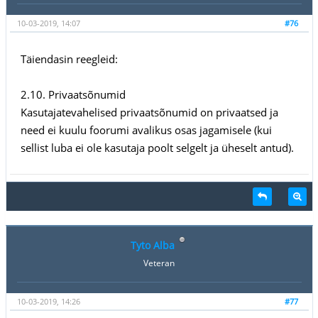
10-03-2019, 14:07
#76
Täiendasin reegleid:
2.10. Privaatsõnumid
Kasutajatevahelised privaatsõnumid on privaatsed ja
need ei kuulu foorumi avalikus osas jagamisele (kui
sellist luba ei ole kasutaja poolt selgelt ja üheselt antud).
Tyto Alba
Veteran
10-03-2019, 14:26
#77