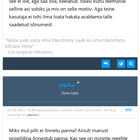
see ei ole, ega saa olla, keelatud. Iseasi kuhu teemasse
selline asi sobiks ja mis on selle motiiv. Aga teine
kasutaja ei tohi ilma loata hakata avaldama talle
saadetud sõnumeid.
"Mida saab väita ilma tõenditeta, saab ka ilma tõenditeta
kõrvale heita"
- Christopher Hitchens
akkillus
Vana kala
27-03-2021, 10:38
#79
(Seda postitust muudeti viimati: 27-03-2021, 10:39 ja
muutjaks oli
akkillus
.)
Miks mul pilti ei õnnetu panna? Ainult manust
pisipildina õnnestub panna. Kas see on mingite reeglite