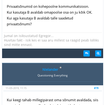
Privaatsõnumid on kohepoolne kommunikatsioon.
Kui kasutaja B avaldab omapoolse osa on ju kõik OK.
Kui aga kasutaja B avaldab talle saadetud
privaatsõnumi?
Jumal on isiksustatud Egregor...
Huvitav fakt - isik kes ei saa aru millest sa räägid peab lolliks
sind mitte ennast.
Nielander
Questioning Everything
11-03-2019, 11:15
#78
Kui keegi tahab millegipärast oma sõnumit avaldada, siis