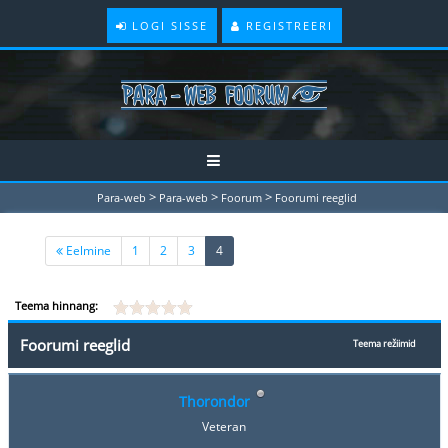
LOGI SISSE
REGISTREERI
>
>
>
Para-web
Para-web
Foorum
Foorumi reeglid
(current)
Eelmine
1
2
3
4
Teema hinnang:
Foorumi reeglid
Teema režiimid
Thorondor
Veteran