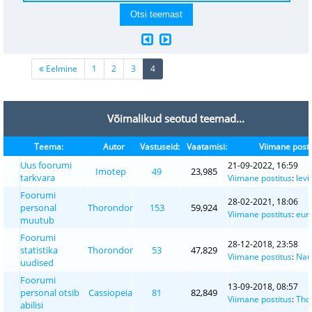
(current)
Eelmine
1
2
3
4
Võimalikud seotud teemad...
Teema:
Autor
Vastuseid:
Vaatamisi:
Viimane posti
Uus foorumi
21-09-2022, 16:59
Imotep
49
23,985
tarkvara
Viimane postitus
:
levi
Foorumi
28-02-2021, 18:06
personal
Thorondor
153
59,924
Viimane postitus
:
eur
muutub
Foorumi
28-12-2018, 23:58
statistika
Thorondor
53
47,829
Viimane postitus
:
Nau
uudised
Foorumi
13-09-2018, 08:57
personal otsib
Cassiopeia
81
82,849
Viimane postitus
:
Tho
abilisi