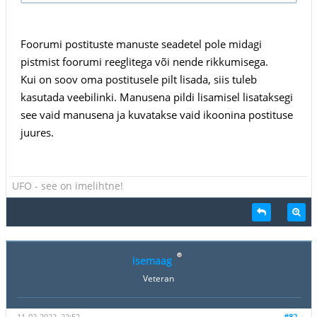
Foorumi postituste manuste seadetel pole midagi
pistmist foorumi reeglitega või nende rikkumisega.
Kui on soov oma postitusele pilt lisada, siis tuleb
kasutada veebilinki. Manusena pildi lisamisel lisataksegi
see vaid manusena ja kuvatakse vaid ikoonina postituse
juures.
UFO - see on imelihtne!
isemaag
Veteran
11-02-2022, 22:52
#82