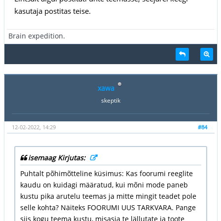
kasutaja postitas teise.
Brain expedition.
xawa
skeptik
12-02-2022, 14:29
#84
isemaag Kirjutas:
Puhtalt põhimõtteline küsimus: Kas foorumi reeglite
kaudu on kuidagi määratud, kui mõni mode paneb
kustu pika arutelu teemas ja mitte mingit teadet pole
selle kohta? Näiteks FOORUMI UUS TARKVARA. Pange
siis kogu teema kustu, misasja te lällutate ja toote