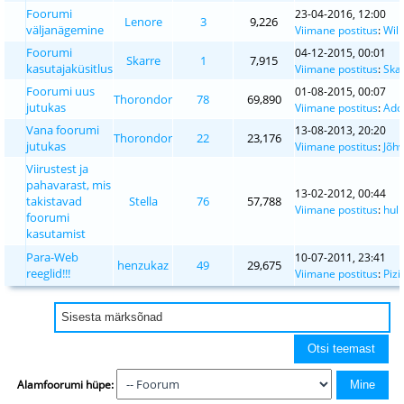
Foorumi
23-04-2016, 12:00
Lenore
3
9,226
väljanägemine
Viimane postitus
:
Wil
Foorumi
04-12-2015, 00:01
Skarre
1
7,915
kasutajaküsitlus
Viimane postitus
:
Ska
Foorumi uus
01-08-2015, 00:07
Thorondor
78
69,890
jutukas
Viimane postitus
:
Add
Vana foorumi
13-08-2013, 20:20
Thorondor
22
23,176
jutukas
Viimane postitus
:
Jõhv
Viirustest ja
pahavarast, mis
13-02-2012, 00:44
takistavad
Stella
76
57,788
Viimane postitus
:
hulk
foorumi
kasutamist
Para-Web
10-07-2011, 23:41
henzukaz
49
29,675
reeglid!!!
Viimane postitus
:
Pizi
Alamfoorumi hüpe: