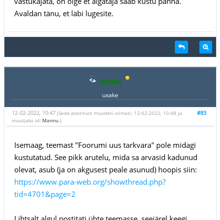
vastukajata, on õige et algataja saab kustu panna.
Avaldan tänu, et läbi lugesite.
Mannu
uxake
12-02-2022, 10:47
#83
(Seda postitust muudeti viimati: 12-02-2022, 10:48 ja
muutjaks oli
Mannu
.)
Isemaag, teemast "Foorumi uus tarkvara" pole midagi
kustutatud. See pikk arutelu, mida sa arvasid kadunud
olevat, asub (ja on akgusest peale asunud) hoopis siin:
https://www.para-web.org/showthread.php?
tid=4701&page=2
Lihtsalt algul postitati ühte teemasse, seejärel keegi