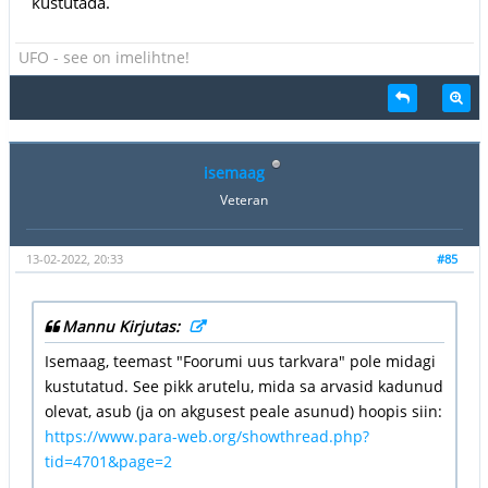
kustutada.
UFO - see on imelihtne!
isemaag
Veteran
13-02-2022, 20:33
#85
Mannu Kirjutas:
Isemaag, teemast "Foorumi uus tarkvara" pole midagi
kustutatud. See pikk arutelu, mida sa arvasid kadunud
olevat, asub (ja on akgusest peale asunud) hoopis siin:
https://www.para-web.org/showthread.php?
tid=4701&page=2