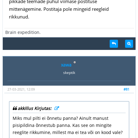
pikkade teemade puhul viimase postituse
mittenägemine. Postitaja pole mingeid reegleid
rikkunud.
Brain expedition.
xawa
skeptik
27-03-2021, 12:09
#81
akkillus Kirjutas:
Miks mul pilti ei õnnetu panna? Ainult manust
pisipildina õnnestub panna. Kas see on mingite
reeglite rikkumine, millest ma ei tea või on kood vale?