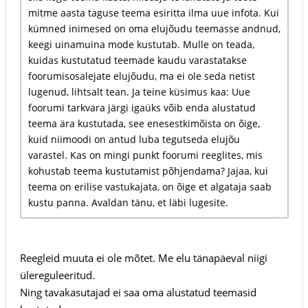
mitme aasta taguse teema esiritta ilma uue infota. Kui
kümned inimesed on oma elujõudu teemasse andnud,
keegi uinamuina mode kustutab. Mulle on teada,
kuidas kustutatud teemade kaudu varastatakse
foorumisosalejate elujõudu, ma ei ole seda netist
lugenud, lihtsalt tean. Ja teine küsimus kaa: Uue
foorumi tarkvara järgi igaüks võib enda alustatud
teema ära kustutada, see enesestkimõista on õige,
kuid niimoodi on antud luba tegutseda elujõu
varastel. Kas on mingi punkt foorumi reeglites, mis
kohustab teema kustutamist põhjendama? Jajaa, kui
teema on erilise vastukajata, on õige et algataja saab
kustu panna. Avaldan tänu, et läbi lugesite.
Reegleid muuta ei ole mõtet. Me elu tänapäeval niigi
ülereguleeritud.
Ning tavakasutajad ei saa oma alustatud teemasid