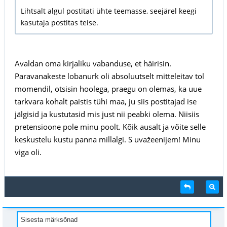
Lihtsalt algul postitati ühte teemasse, seejärel keegi
kasutaja postitas teise.
Avaldan oma kirjaliku vabanduse, et häirisin.
Paravanakeste lobanurk oli absoluutselt mitteleitav tol
momendil, otsisin hoolega, praegu on olemas, ka uue
tarkvara kohalt paistis tühi maa, ju siis postitajad ise
jälgisid ja kustutasid mis just nii peabki olema. Niisiis
pretensioone pole minu poolt. Kõik ausalt ja võite selle
keskustelu kustu panna millalgi. S uvažeenijem! Minu
viga oli.