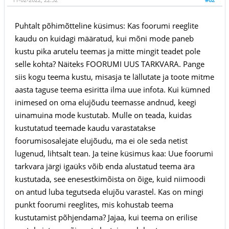
Puhtalt põhimõtteline küsimus: Kas foorumi reeglite
kaudu on kuidagi määratud, kui mõni mode paneb
kustu pika arutelu teemas ja mitte mingit teadet pole
selle kohta? Näiteks FOORUMI UUS TARKVARA. Pange
siis kogu teema kustu, misasja te lällutate ja toote mitme
aasta taguse teema esiritta ilma uue infota. Kui kümned
inimesed on oma elujõudu teemasse andnud, keegi
uinamuina mode kustutab. Mulle on teada, kuidas
kustutatud teemade kaudu varastatakse
foorumisosalejate elujõudu, ma ei ole seda netist
lugenud, lihtsalt tean. Ja teine küsimus kaa: Uue foorumi
tarkvara järgi igaüks võib enda alustatud teema ära
kustutada, see enesestkimõista on õige, kuid niimoodi
on antud luba tegutseda elujõu varastel. Kas on mingi
punkt foorumi reeglites, mis kohustab teema
kustutamist põhjendama? Jajaa, kui teema on erilise