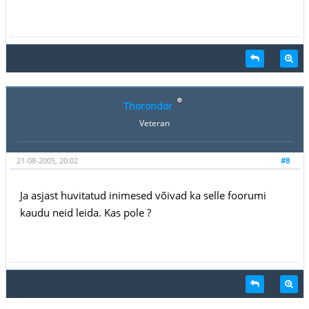
Thorondor
Veteran
21-08-2005, 20:02
#8
Ja asjast huvitatud inimesed võivad ka selle foorumi
kaudu neid leida. Kas pole ?