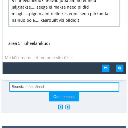
51 üheelanikudki teavad juba ammu et neid
jäljgitakse.....seega ei maksa need pildid
miagi......pigem aint neile kes enne seda piirkonda
näinud pole.....kaarduilt või pildidlt
area 51 üheelanikud?
Me kõik teame, et me pole siin üksi.