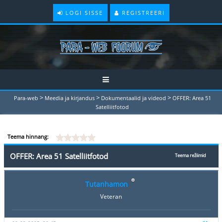
LOGI SISSE
REGISTREERI
>
>
>
Para-web
Meedia ja kirjandus
Dokumentaalid ja videod
OFFER: Area 51
Satelliitfotod
Teema hinnang:
OFFER: Area 51 Satelliitfotod
Teema režiimid
Tutanhamon
Veteran