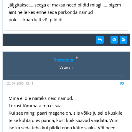
jäljgitakse.....seega ei maksa need pildid miagi......pigem
aint neile kes enne seda piirkonda näinud
pole.....kaarduilt või pildidlt
Thorondor
Veteran
22-07-2005, 13:41
#3
Mina ei ole näiteks neid näinud.
Torust tõmmata ma ei saa.
Kui see mingi paari megane on, siis võiks ju selle kuskile
teise kohta üles panna, kust kõik saavad vaadata. Võin
ise ka seda teha kui pildid enda kätte saaks. Või need