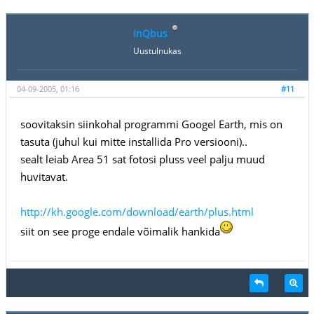
InQbus
Uustulnukas
04-09-2005, 01:16
#11
soovitaksin siinkohal programmi Googel Earth, mis on
tasuta (juhul kui mitte installida Pro versiooni)..
sealt leiab Area 51 sat fotosi pluss veel palju muud
huvitavat.
http://kh.google.com/download/earth/plus.html
siit on see proge endale võimalik hankida