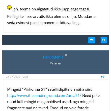
Jah, teema on algatatud ikka jupp aega tagasi.
Kellelgi teil see arvutis ikka olemas on ju. Muudame
seda esimest posti ja paneme töötava lingi.
Hallucigenia
Veteran
22-07-2005, 17:38
#6
Mingeid "Piirkonna 51" satelliidipilte on näha siin:
http://www.theeunderground.com/area51/
Need pole
nüüd küll mingid megabaidised asjad, aga mingeid
fragmente nad näitavad. Toodud on vaid fotode