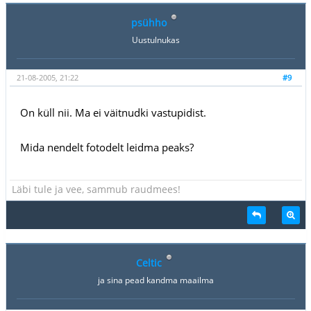
psühho
Uustulnukas
21-08-2005, 21:22
#9
On küll nii. Ma ei väitnudki vastupidist.
Mida nendelt fotodelt leidma peaks?
Läbi tule ja vee, sammub raudmees!
Celtic
ja sina pead kandma maailma