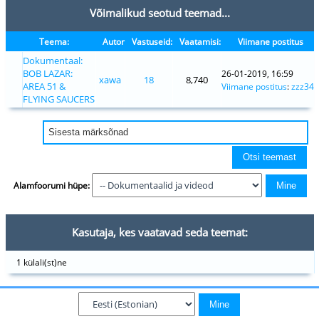
Võimalikud seotud teemad...
Teema:
Autor
Vastuseid:
Vaatamisi:
Viimane postitus
Dokumentaal:
BOB LAZAR:
26-01-2019, 16:59
xawa
18
8,740
AREA 51 &
Viimane postitus
:
zzz34
FLYING SAUCERS
Alamfoorumi hüpe:
Kasutaja, kes vaatavad seda teemat:
1 külali(st)ne