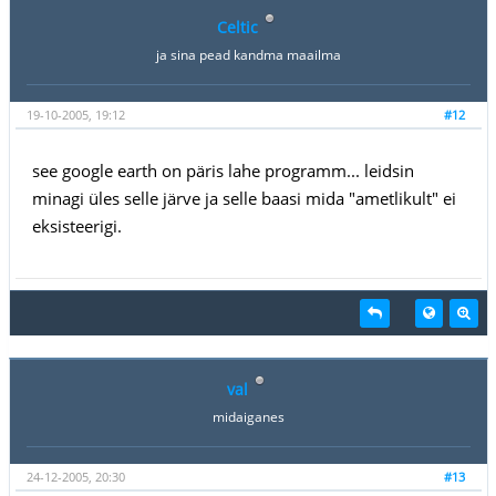
Celtic
ja sina pead kandma maailma
19-10-2005, 19:12
#12
see google earth on päris lahe programm... leidsin
minagi üles selle järve ja selle baasi mida "ametlikult" ei
eksisteerigi.
val
midaiganes
24-12-2005, 20:30
#13