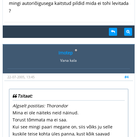
mingi autoriõigusega kaitstud pildid mida ei tohi levitada
?
Imotep
Vana kala
22-07-2005, 13:45
#4
Tsitaat:
Algselt postitas: Thorondor
Mina ei ole näiteks neid näinud.
Torust tõmmata ma ei saa.
Kui see mingi paari megane on, siis võiks ju selle
kuskile teise kohta üles panna, kust kõik saavad