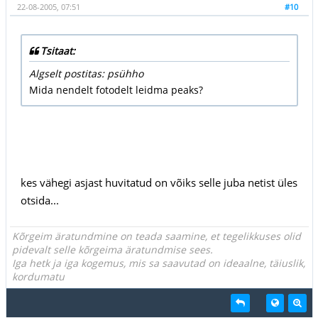
22-08-2005, 07:51
#10
Tsitaat:
Algselt postitas: psühho
Mida nendelt fotodelt leidma peaks?
kes vähegi asjast huvitatud on võiks selle juba netist üles
otsida...
Kõrgeim äratundmine on teada saamine, et tegelikkuses olid
pidevalt selle kõrgeima äratundmise sees.
Iga hetk ja iga kogemus, mis sa saavutad on ideaalne, täiuslik,
kordumatu