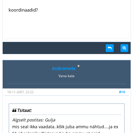
koordinaadid?
Andromeda
Vana kala
18-11-2007, 22:22
#14
Tsitaat:
Algselt postitas: Gulja
mis seal ikka vaadata..kõik juba ammu nähtud....ja ex