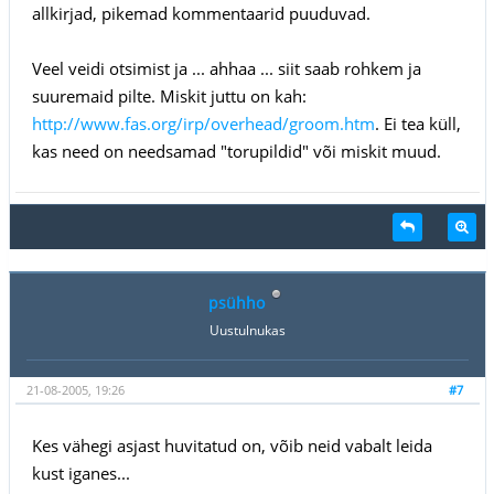
allkirjad, pikemad kommentaarid puuduvad.
Veel veidi otsimist ja ... ahhaa ... siit saab rohkem ja
suuremaid pilte. Miskit juttu on kah:
http://www.fas.org/irp/overhead/groom.htm
. Ei tea küll,
kas need on needsamad "torupildid" või miskit muud.
psühho
Uustulnukas
21-08-2005, 19:26
#7
Kes vähegi asjast huvitatud on, võib neid vabalt leida
kust iganes...