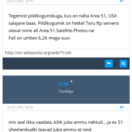
09-02-2005, 20:45
#1
Tegemist pildikogumikuga, kus on näha Area 51, USA
salajane baas. Pildikogumik on hetkel Toru ftp serveris
üleval nime all Area.51.Satellite.Photos.rar
Fail on umbes 6,26 mega suur.
http://en.wikipedia.org/wiki/Truth
Gulja
Tavaliige
22-07-2005, 08:56
#2
mis seal ikka vaadata..kõik juba ammu nähtud....ja ex 51
üheelanikudki teavad juba ammu et neid