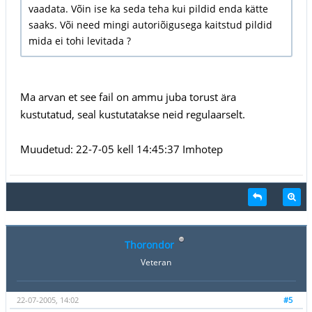
vaadata. Võin ise ka seda teha kui pildid enda kätte
saaks. Või need mingi autoriõigusega kaitstud pildid
mida ei tohi levitada ?
Ma arvan et see fail on ammu juba torust ära
kustutatud, seal kustutatakse neid regulaarselt.
Muudetud: 22-7-05 kell 14:45:37 Imhotep
Thorondor
Veteran
22-07-2005, 14:02
#5