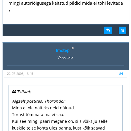
mingi autoriõigusega kaitstud pildid mida ei tohi levitada
?
Imotep
Vana kala
22-07-2005, 13:45
#4
Tsitaat:
Algselt postitas: Thorondor
Mina ei ole näiteks neid näinud.
Torust tõmmata ma ei saa.
Kui see mingi paari megane on, siis võiks ju selle
kuskile teise kohta üles panna, kust kõik saavad