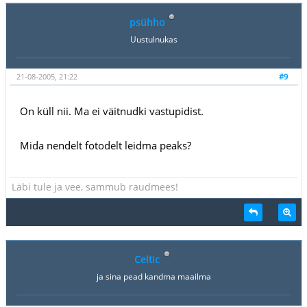
psühho
Uustulnukas
21-08-2005, 21:22
#9
On küll nii. Ma ei väitnudki vastupidist.
Mida nendelt fotodelt leidma peaks?
Läbi tule ja vee, sammub raudmees!
Celtic
ja sina pead kandma maailma