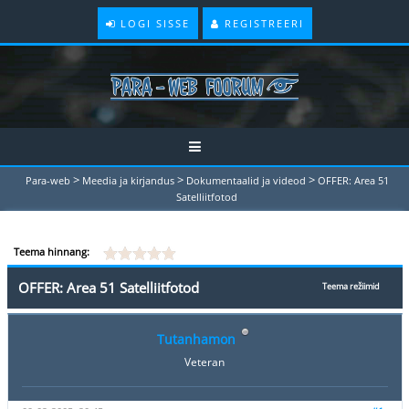
LOGI SISSE
REGISTREERI
>
>
>
Para-web
Meedia ja kirjandus
Dokumentaalid ja videod
OFFER: Area 51
Satelliitfotod
Teema hinnang:
OFFER: Area 51 Satelliitfotod
Teema režiimid
Tutanhamon
Veteran