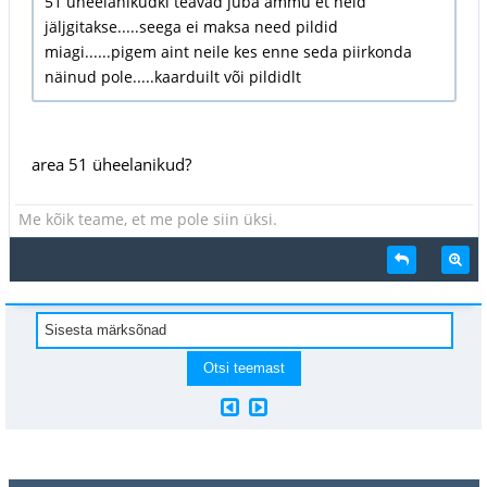
51 üheelanikudki teavad juba ammu et neid
jäljgitakse.....seega ei maksa need pildid
miagi......pigem aint neile kes enne seda piirkonda
näinud pole.....kaarduilt või pildidlt
area 51 üheelanikud?
Me kõik teame, et me pole siin üksi.