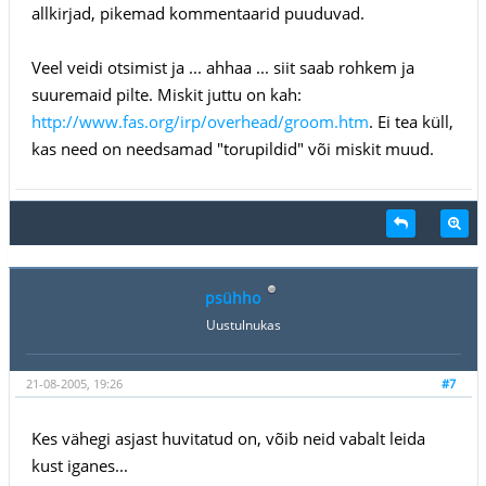
allkirjad, pikemad kommentaarid puuduvad.
Veel veidi otsimist ja ... ahhaa ... siit saab rohkem ja
suuremaid pilte. Miskit juttu on kah:
http://www.fas.org/irp/overhead/groom.htm
. Ei tea küll,
kas need on needsamad "torupildid" või miskit muud.
psühho
Uustulnukas
21-08-2005, 19:26
#7
Kes vähegi asjast huvitatud on, võib neid vabalt leida
kust iganes...