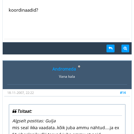
koordinaadid?
Andromeda
Vana kala
18-11-2007, 22:22
#14
Tsitaat:
Algselt postitas: Gulja
mis seal ikka vaadata..kõik juba ammu nähtud....ja ex