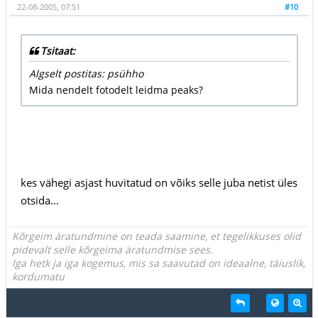
22-08-2005, 07:51
#10
Tsitaat:
Algselt postitas: psühho
Mida nendelt fotodelt leidma peaks?
kes vähegi asjast huvitatud on võiks selle juba netist üles
otsida...
Kõrgeim äratundmine on teada saamine, et tegelikkuses olid
pidevalt selle kõrgeima äratundmise sees.
Iga hetk ja iga kogemus, mis sa saavutad on ideaalne, täiuslik,
kordumatu