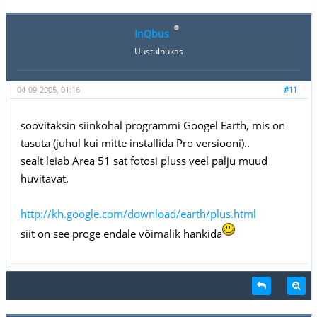
InQbus
Uustulnukas
04-09-2005, 01:16
#11
soovitaksin siinkohal programmi Googel Earth, mis on
tasuta (juhul kui mitte installida Pro versiooni)..
sealt leiab Area 51 sat fotosi pluss veel palju muud
huvitavat.
http://kh.google.com/download/earth/plus.html
siit on see proge endale võimalik hankida