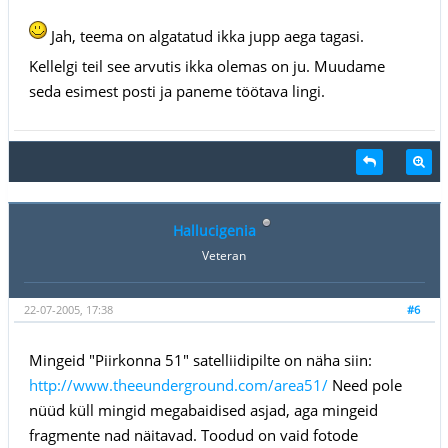
Jah, teema on algatatud ikka jupp aega tagasi.
Kellelgi teil see arvutis ikka olemas on ju. Muudame
seda esimest posti ja paneme töötava lingi.
Hallucigenia
Veteran
22-07-2005, 17:38
#6
Mingeid "Piirkonna 51" satelliidipilte on näha siin:
http://www.theeunderground.com/area51/
Need pole
nüüd küll mingid megabaidised asjad, aga mingeid
fragmente nad näitavad. Toodud on vaid fotode