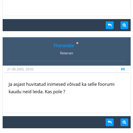
Thorondor
Veteran
21-08-2005, 20:02
#8
Ja asjast huvitatud inimesed võivad ka selle foorumi
kaudu neid leida. Kas pole ?