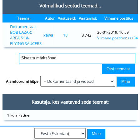
Võimalikud seotud teemad...
Teema:
Autor
Vastuseid:
Vaatamisi:
Viimane postitus
Dokumentaal:
BOB LAZAR:
26-01-2019, 16:59
xawa
18
8,742
AREA 51 &
Viimane postitus
:
zzz34
FLYING SAUCERS
Alamfoorumi hüpe:
Kasutaja, kes vaatavad seda teemat:
1 külali(st)ne