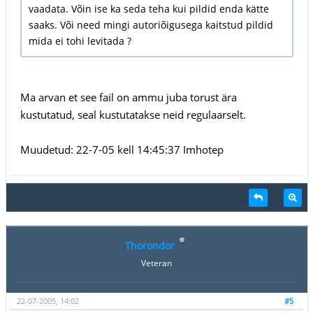
vaadata. Võin ise ka seda teha kui pildid enda kätte
saaks. Või need mingi autoriõigusega kaitstud pildid
mida ei tohi levitada ?
Ma arvan et see fail on ammu juba torust ära
kustutatud, seal kustutatakse neid regulaarselt.
Muudetud: 22-7-05 kell 14:45:37 Imhotep
Thorondor
Veteran
22-07-2005, 14:02
#5