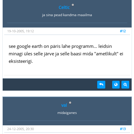
Celtic
ja sina pead kandma maailma
19-10-2005, 19:12
#12
see google earth on päris lahe programm... leidsin
minagi üles selle järve ja selle baasi mida "ametlikult" ei
eksisteerigi.
val
midaiganes
24-12-2005, 20:30
#13