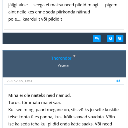
jäljgitakse.....seega ei maksa need pildid miagi......pigem
aint neile kes enne seda piirkonda näinud
pole.....kaarduilt või pildidlt
Thorondor
Veteran
22-07-2005, 13:41
#3
Mina ei ole näiteks neid näinud.
Torust tõmmata ma ei saa.
Kui see mingi paari megane on, siis võiks ju selle kuskile
teise kohta üles panna, kust kõik saavad vaadata. Võin
ise ka seda teha kui pildid enda kätte saaks. Või need