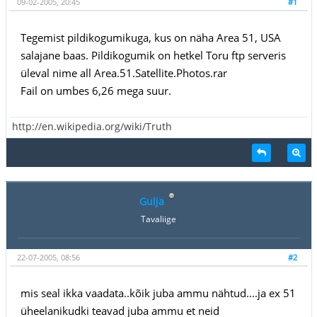
09-02-2005, 20:45
#1
Tegemist pildikogumikuga, kus on näha Area 51, USA
salajane baas. Pildikogumik on hetkel Toru ftp serveris
üleval nime all Area.51.Satellite.Photos.rar
Fail on umbes 6,26 mega suur.
http://en.wikipedia.org/wiki/Truth
Gulja
Tavaliige
22-07-2005, 08:56
#2
mis seal ikka vaadata..kõik juba ammu nähtud....ja ex 51
üheelanikudki teavad juba ammu et neid