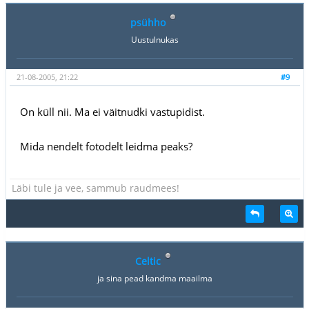
psühho
Uustulnukas
21-08-2005, 21:22
#9
On küll nii. Ma ei väitnudki vastupidist.
Mida nendelt fotodelt leidma peaks?
Läbi tule ja vee, sammub raudmees!
Celtic
ja sina pead kandma maailma