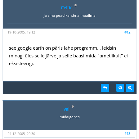
Celtic
ja sina pead kandma maailma
19-10-2005, 19:12
#12
see google earth on päris lahe programm... leidsin
minagi üles selle järve ja selle baasi mida "ametlikult" ei
eksisteerigi.
val
midaiganes
24-12-2005, 20:30
#13