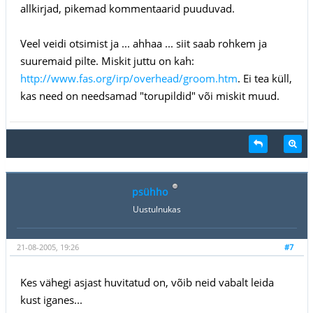
allkirjad, pikemad kommentaarid puuduvad.
Veel veidi otsimist ja ... ahhaa ... siit saab rohkem ja
suuremaid pilte. Miskit juttu on kah:
http://www.fas.org/irp/overhead/groom.htm
. Ei tea küll,
kas need on needsamad "torupildid" või miskit muud.
psühho
Uustulnukas
21-08-2005, 19:26
#7
Kes vähegi asjast huvitatud on, võib neid vabalt leida
kust iganes...