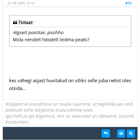
22-08-2005, 07:51
#10
Tsitaat:
Algselt postitas: psühho
Mida nendelt fotodelt leidma peaks?
kes vähegi asjast huvitatud on võiks selle juba netist üles
otsida...
Kõrgeim äratundmine on teada saamine, et tegelikkuses olid
pidevalt selle kõrgeima äratundmise sees.
Iga hetk ja iga kogemus, mis sa saavutad on ideaalne, täiuslik,
kordumatu