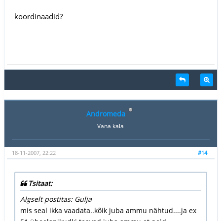
koordinaadid?
Andromeda
Vana kala
18-11-2007, 22:22
#14
Tsitaat:
Algselt postitas: Gulja
mis seal ikka vaadata..kõik juba ammu nähtud....ja ex