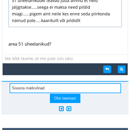
51 üheelanikudki teavad juba ammu et neid
jäljgitakse.....seega ei maksa need pildid
miagi......pigem aint neile kes enne seda piirkonda
näinud pole.....kaarduilt või pildidlt
area 51 üheelanikud?
Me kõik teame, et me pole siin üksi.