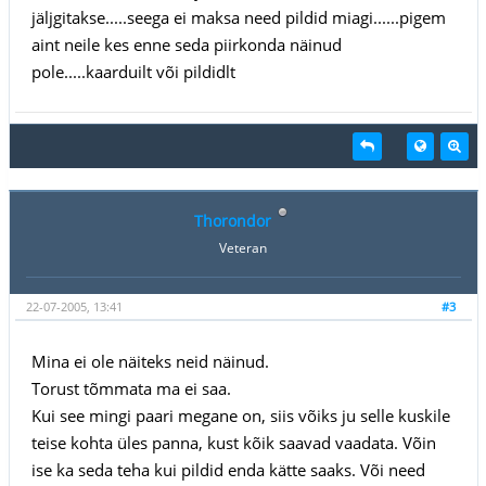
jäljgitakse.....seega ei maksa need pildid miagi......pigem
aint neile kes enne seda piirkonda näinud
pole.....kaarduilt või pildidlt
Thorondor
Veteran
22-07-2005, 13:41
#3
Mina ei ole näiteks neid näinud.
Torust tõmmata ma ei saa.
Kui see mingi paari megane on, siis võiks ju selle kuskile
teise kohta üles panna, kust kõik saavad vaadata. Võin
ise ka seda teha kui pildid enda kätte saaks. Või need