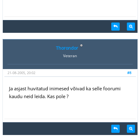
Thorondor
Veteran
21-08-2005, 20:02
#8
Ja asjast huvitatud inimesed võivad ka selle foorumi
kaudu neid leida. Kas pole ?