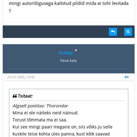
mingi autoriõigusega kaitstud pildid mida ei tohi levitada
?
Imotep
Vana kala
22-07-2005, 13:45
#4
Tsitaat:
Algselt postitas: Thorondor
Mina ei ole näiteks neid näinud.
Torust tõmmata ma ei saa.
Kui see mingi paari megane on, siis võiks ju selle
kuskile teise kohta üles panna, kust kõik saavad