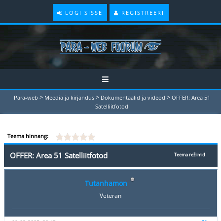
LOGI SISSE
REGISTREERI
>
>
>
Para-web
Meedia ja kirjandus
Dokumentaalid ja videod
OFFER: Area 51
Satelliitfotod
Teema hinnang:
OFFER: Area 51 Satelliitfotod
Teema režiimid
Tutanhamon
Veteran