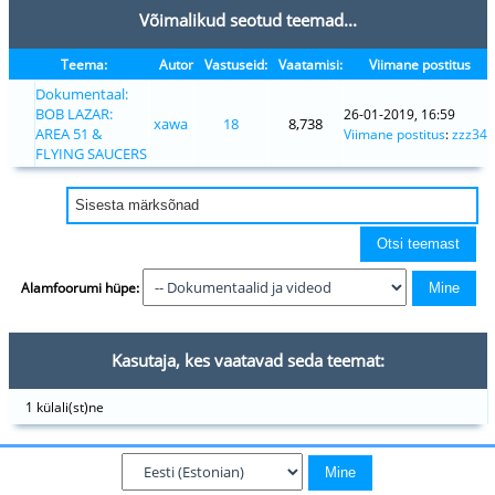
Võimalikud seotud teemad...
Teema:
Autor
Vastuseid:
Vaatamisi:
Viimane postitus
Dokumentaal:
BOB LAZAR:
26-01-2019, 16:59
xawa
18
8,738
AREA 51 &
Viimane postitus
:
zzz34
FLYING SAUCERS
Alamfoorumi hüpe:
Kasutaja, kes vaatavad seda teemat:
1 külali(st)ne