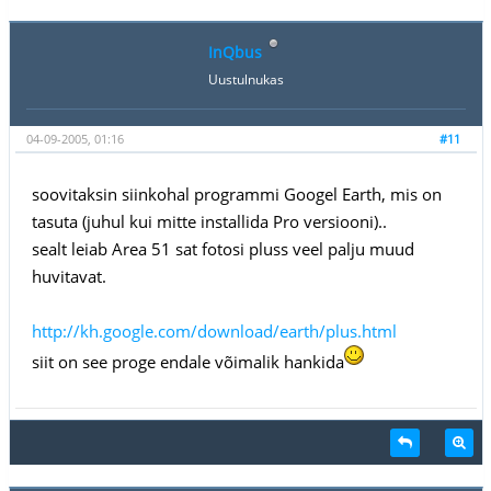
InQbus
Uustulnukas
04-09-2005, 01:16
#11
soovitaksin siinkohal programmi Googel Earth, mis on
tasuta (juhul kui mitte installida Pro versiooni)..
sealt leiab Area 51 sat fotosi pluss veel palju muud
huvitavat.
http://kh.google.com/download/earth/plus.html
siit on see proge endale võimalik hankida