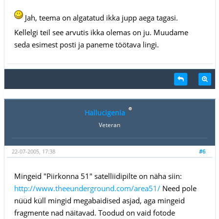
Jah, teema on algatatud ikka jupp aega tagasi.
Kellelgi teil see arvutis ikka olemas on ju. Muudame
seda esimest posti ja paneme töötava lingi.
Hallucigenia
Veteran
22-07-2005, 17:38
#6
Mingeid "Piirkonna 51" satelliidipilte on näha siin:
http://www.theeunderground.com/area51/
Need pole
nüüd küll mingid megabaidised asjad, aga mingeid
fragmente nad näitavad. Toodud on vaid fotode