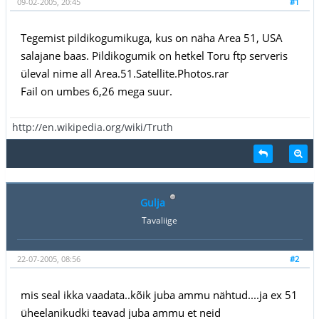
09-02-2005, 20:45
#1
Tegemist pildikogumikuga, kus on näha Area 51, USA
salajane baas. Pildikogumik on hetkel Toru ftp serveris
üleval nime all Area.51.Satellite.Photos.rar
Fail on umbes 6,26 mega suur.
http://en.wikipedia.org/wiki/Truth
Gulja
Tavaliige
22-07-2005, 08:56
#2
mis seal ikka vaadata..kõik juba ammu nähtud....ja ex 51
üheelanikudki teavad juba ammu et neid