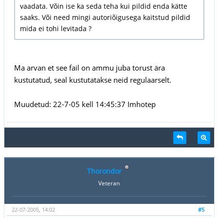
vaadata. Võin ise ka seda teha kui pildid enda kätte
saaks. Või need mingi autoriõigusega kaitstud pildid
mida ei tohi levitada ?
Ma arvan et see fail on ammu juba torust ära
kustutatud, seal kustutatakse neid regulaarselt.
Muudetud: 22-7-05 kell 14:45:37 Imhotep
Thorondor
Veteran
22-07-2005, 14:02
#5