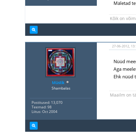
Mäletad te
Kõik on võima
27-06-2012, 13:
Nüüd meenu
Aga meeles
Ehk nüüd t
Müstik
Shambalas
Maailm on tä
Postitused: 13,070
Teemad: 98
Liitus: Oct 2004