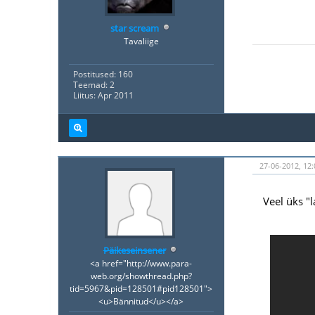
star scream
Tavaliige
Postitused: 160
Teemad: 2
Liitus: Apr 2011
27-06-2012, 12:
Veel üks "
Päikeseinsener
<a href="http://www.para-
web.org/showthread.php?
tid=5967&pid=128501#pid128501">
<u>Bännitud</u></a>