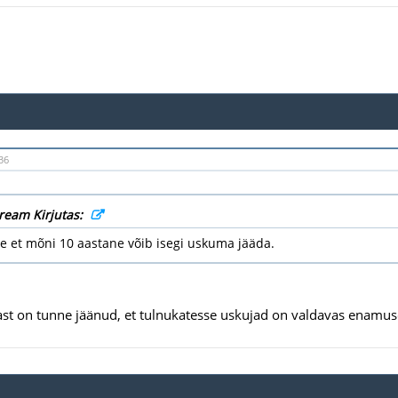
36
cream Kirjutas:
e et mõni 10 aastane võib isegi uskuma jääda.
ast on tunne jäänud, et tulnukatesse uskujad on valdavas enamus