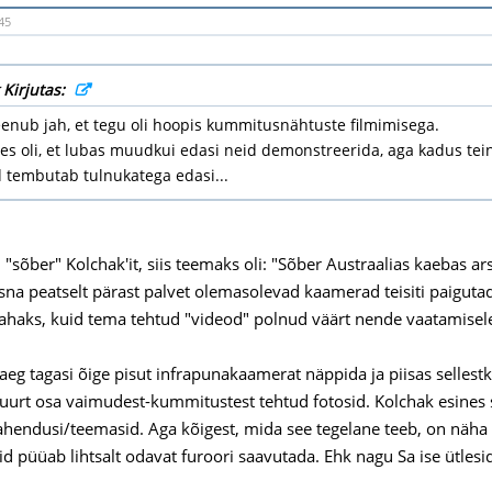
45
 Kirjutas:
nub jah, et tegu oli hoopis kummitusnähtuste filmimisega.
s oli, et lubas muudkui edasi neid demonstreerida, aga kadus tein
 tembutab tulnukatega edasi...
"sõber" Kolchak'it, siis teemaks oli: "Sõber Austraalias kaebas arsti
sna peatselt pärast palvet olemasolevad kaamerad teisiti paiguta
ahaks, kuid tema tehtud "videod" polnud väärt nende vaatamisele
aeg tagasi õige pisut infrapunakaamerat näppida ja piisas sellestk
urt osa vaimudest-kummitustest tehtud fotosid. Kolchak esines siin
hendusi/teemasid. Aga kõigest, mida see tegelane teeb, on näha et
aid püüab lihtsalt odavat furoori saavutada. Ehk nagu Sa ise ütlesi