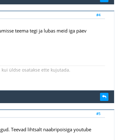
#4
rumisse teema tegi ja lubas meid iga päev
kui üldse osatakse ette kujutada.
#5
gud. Teevad lihtsalt naabripoisiga youtube