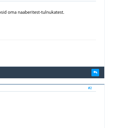
osid oma naaberitest-tulnukatest.
#2