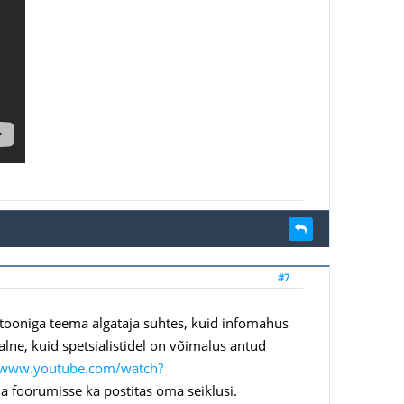
#7
latooniga teema algataja suhtes, kuid infomahus
alne, kuid spetsialistidel on võimalus antud
//www.youtube.com/watch?
ia foorumisse ka postitas oma seiklusi.