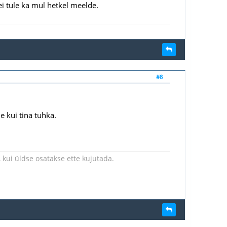
i tule ka mul hetkel meelde.
#8
 kui tina tuhka.
kui üldse osatakse ette kujutada.