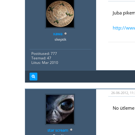
Juba pikem
http://ww
xawa
skeptik
Postitused: 777
Teemad: 47
Liitus: Mar 2010
26-06-2012, 11:
No ütleme 
star scream