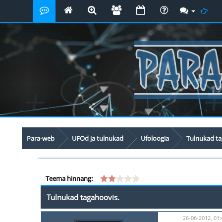
Para-web
UFOd ja tulnukad
Ufoloogia
Tulnukad ta
Teema hinnang:
Tulnukad tagahoovis.
26-06-2012, 01: