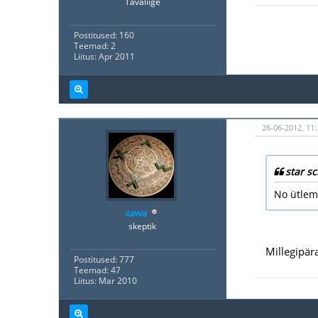
Tavaliige
Postitused: 160
Teemad: 2
Liitus: Apr 2011
26-06-2012, 11:
star s
No ütlem
xawa
skeptik
Millegipär
Postitused: 777
Teemad: 47
Liitus: Mar 2010