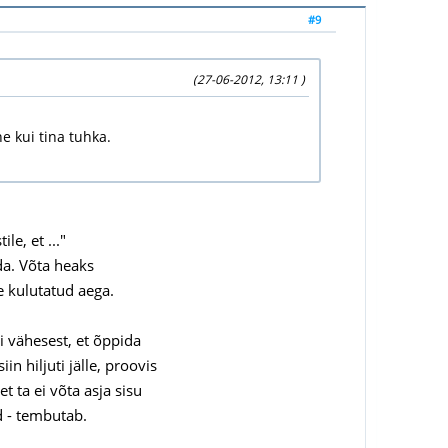
#9
(27-06-2012, 13:11 )
e kui tina tuhka.
le, et ..."
da. Võta heaks
 kulutatud aega.
i vähesest, et õppida
 hiljuti jälle, proovis
 ta ei võta asja sisu
d - tembutab.