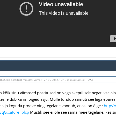
:16
(Seda postitust muudeti viimati: 27-06-2012, 12:18 ja muutjaks oli
TDK
.)
m kõik sinu viimased postitused on väga skeptiliselt negatiivse a
stes leidub ka nn õigeid asju. Mulle tundub samuti see liiga ebarea
da ja koguda proove ning tegelane vannub, et asi on õige :
http:
qG...ature=plcp
Müstik see ei ole see sama meie tegelane, kes si