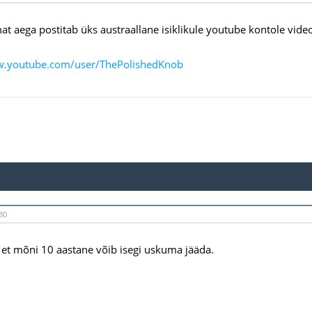
at aega postitab üks austraallane isiklikule youtube kontole vide
w.youtube.com/user/ThePolishedKnob
30
et mõni 10 aastane võib isegi uskuma jääda.