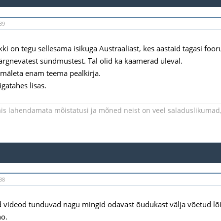
39
kki on tegu sellesama isikuga Austraaliast, kes aastaid tagasi foo
järgnevatest sündmustest. Tal olid ka kaamerad üleval.
 mäleta enam teema pealkirja.
igatahes lisas.
is lahendamata mõistatusi ja mõned neist on veel saladuslikumad, 
38
ed videod tunduvad nagu mingid odavast õudukast välja võetud lõi
no.