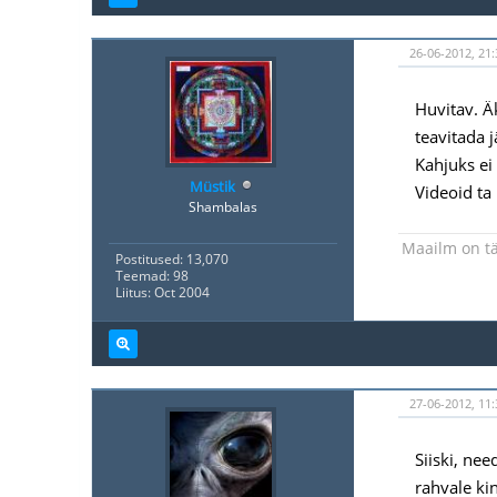
26-06-2012, 21:
Huvitav. Ä
teavitada 
Kahjuks ei
Müstik
Videoid ta 
Shambalas
Maailm on tä
Postitused: 13,070
Teemad: 98
Liitus: Oct 2004
27-06-2012, 11:
Siiski, ne
rahvale ki