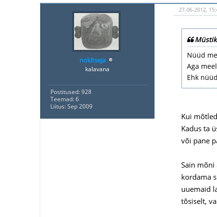
27-06-2012, 15:
Müstik
Nüüd mee
nokitseja
Aga meele
kalavana
Ehk nüüd
Postitused: 928
Teemad: 6
Liitus: Sep 2009
Kui mõtled 
Kadus ta ü
või pane p
Sain mõni 
kordama su
uuemaid la
tõsiselt, v