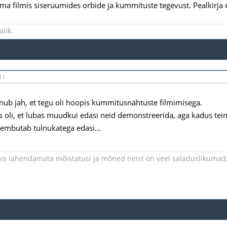
ma filmis siseruumides orbide ja kummituste tegevust. Pealkirja e
lik.
11
b jah, et tegu oli hoopis kummitusnähtuste filmimisega.
 oli, et lubas muudkui edasi neid demonstreerida, aga kadus teine
embutab tulnukatega edasi...
is lahendamata mõistatusi ja mõned neist on veel saladuslikumad, 