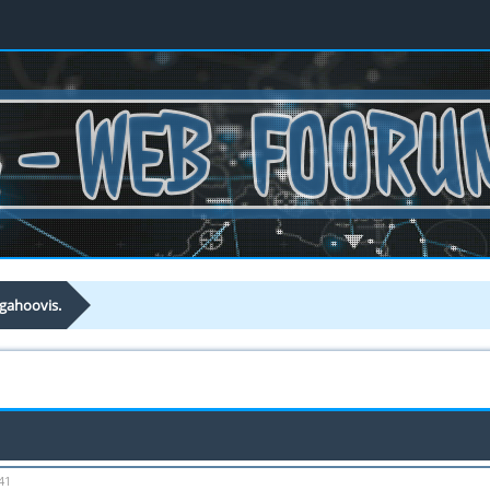
gahoovis.
41