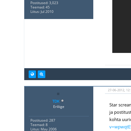
Postitused: 3,023
Teemad: 45
Liitus: Jul 2010
27-06-2012, 12
TDK
Star screa
Eriliige
ja postitu
kohta uuri
Postitused: 287
Teemad: 8
v=wpwqtES
Liitus: May 2006