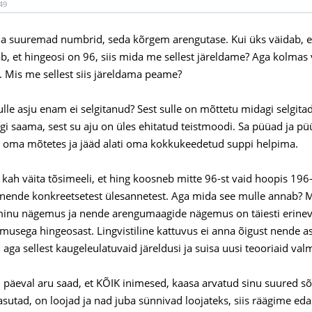
49
a suuremad numbrid, seda kõrgem arengutase. Kui üks väidab, et hi
ab, et hingeosi on 96, siis mida me sellest järeldame? Aga kolmas
g. Mis me sellest siis järeldama peame?
le asju enam ei selgitanud? Sest sulle on mõttetu midagi selgitada.
gi saama, sest su aju on üles ehitatud teistmoodi. Sa püüad ja püü
st oma mõtetes ja jääd alati oma kokkukeedetud suppi helpima.
 kah väita tõsimeeli, et hing koosneb mitte 96-st vaid hoopis 196-
 nende konkreetsetest ülesannetest. Aga mida see mulle annab? M
minu nägemus ja nende arengumaagide nägemus on täiesti erinev 
usega hingeosast. Lingvistiline kattuvus ei anna õigust nende 
aga sellest kaugeleulatuvaid järeldusi ja suisa uusi teooriaid valm
l päeval aru saad, et KÕIK inimesed, kaasa arvatud sinu suured
asutad, on loojad ja nad juba sünnivad loojateks, siis räägime ed