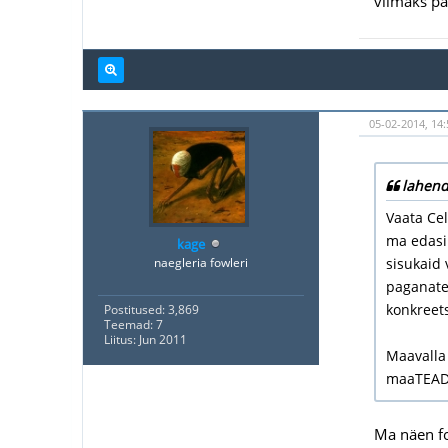
viimaks pa
05-02-2014, 14:
lahend
Vaata Cel
ma edasi 
kage
naegleria fowleri
sisukaid
paganaten
konkreet
Postitused: 3,869
Teemad: 7
Liitus: Jun 2011
Maavalla
maaTEADL
Ma näen foo