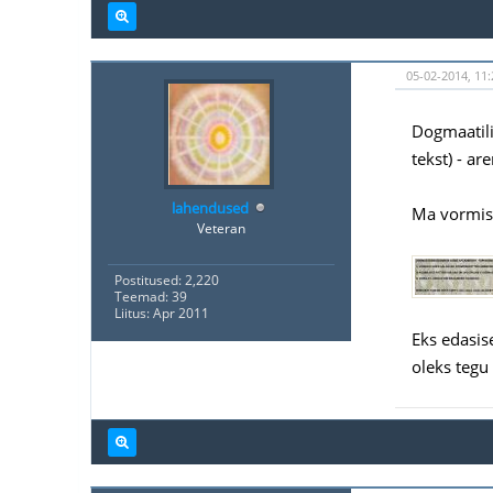
05-02-2014, 11:
Dogmaatili
tekst) - a
lahendused
Ma vormist
Veteran
Postitused: 2,220
Teemad: 39
Liitus: Apr 2011
Eks edasis
oleks tegu