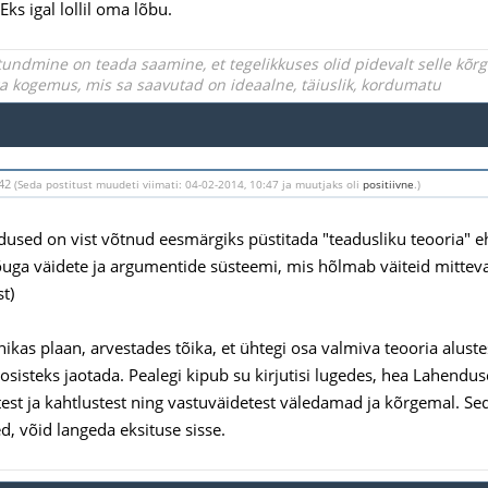
Eks igal lollil oma lõbu.
undmine on teada saamine, et tegelikkuses olid pidevalt selle kõ
iga kogemus, mis sa saavutad on ideaalne, täiuslik, kordumatu
:42
(Seda postitust muudeti viimati: 04-02-2014, 10:47 ja muutjaks oli
positiivne
.)
sed on vist võtnud eesmärgiks püstitada "teadusliku teooria" ehk 
uga väidete ja argumentide süsteemi, mis hõlmab väiteid mittevaa
t)
kas plaan, arvestades tõika, et ühtegi osa valmiva teooria alustes
 osisteks jaotada. Pealegi kipub su kirjutisi lugedes, hea Lahendus
test ja kahtlustest ning vastuväidetest väledamad ja kõrgemal. Seda
, võid langeda eksituse sisse.