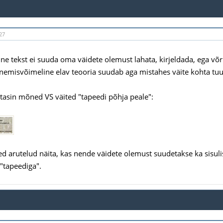
27
ne tekst ei suuda oma väidete olemust lahata, kirjeldada, ega võr
renemisvõimeline elav teooria suudab aga mistahes väite kohta tuua 
asin mõned VS väited "tapeedi põhja peale":
ed arutelud näita, kas nende väidete olemust suudetakse ka sisulis
 "tapeediga".