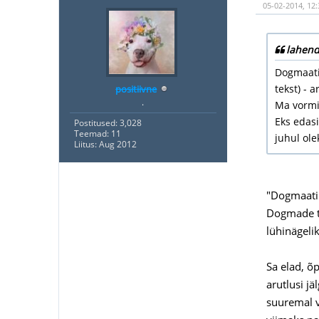
05-02-2014, 12
lahend
Dogmaatil
tekst) - 
positiivne
.
Ma vormi
Eks edasi
Postitused: 3,028
Teemad: 11
juhul ole
Liitus: Aug 2012
"Dogmaatil
Dogmade ta
lühinägeli
Sa elad, õ
arutlusi j
suuremal v