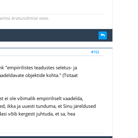
rgeima äratundmise sees.
#152
"empiirilistes teadustes seletus- ja
deldavate objektide kohta." (Tsitaat
t ei ole võimalik empiiriliselt vaadelda,
ed, ikka ja uuesti tunduma, et Sinu järeldused
si võib kergesti juhtuda, et sa, hea