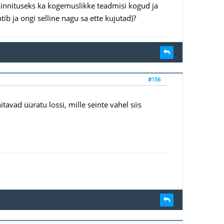
kinnituseks ka kogemuslikke teadmisi kogud ja
tib ja ongi selline nagu sa ette kujutad)?
#156
tavad üüratu lossi, mille seinte vahel siis