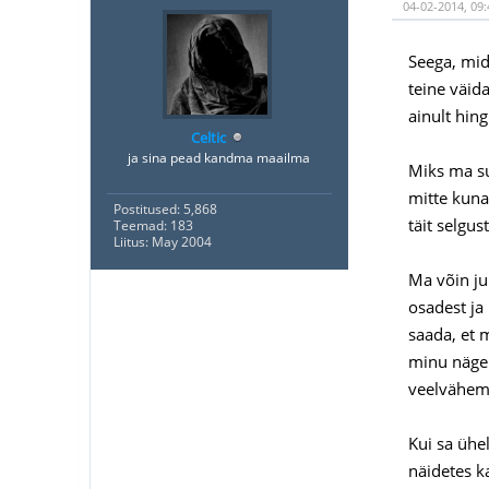
04-02-2014, 09:
Seega, mid
teine väid
ainult hin
Celtic
ja sina pead kandma maailma
Miks ma sul
mitte kuna
Postitused: 5,868
täit selgu
Teemad: 183
Liitus: May 2004
Ma võin ju
osadest ja
saada, et 
minu nägem
veelvähem 
Kui sa ühe
näidetes k