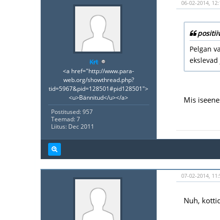
06-02-2014, 12:
positii
Pelgan va
ekslevad 
Krt
<a href="http://www.para-
web.org/showthread.php?
tid=5967&pid=128501#pid128501">
<u>Bännitud</u></a>
Mis iseene
Postitused: 957
Teemad: 7
Liitus: Dec 2011
07-02-2014, 11:
Nuh, kotti