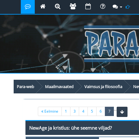
Para-web
Maailmavaated
Vaimsus ja filosoofia
New
...
(current)
Eelmine
1
3
4
5
6
7
NewAge ja kristlus: ühe seemne viljad?