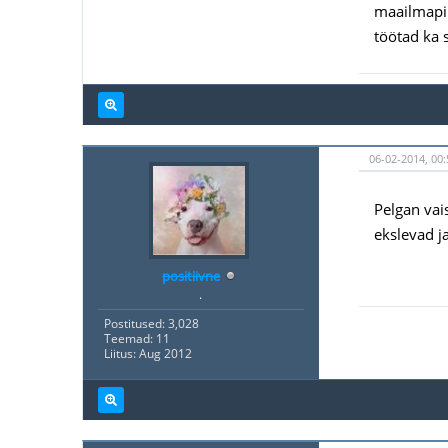
maailmapil
töötad ka s
06-02-2014, 00:
Pelgan vais
ekslevad j
positiivne
.
Postitused: 3,028
Teemad: 11
Liitus: Aug 2012