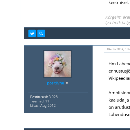
keetmisel. 
Kõrgeim ärat
Iga hetk ja 
04-02-2014, 10
Hm Lahendu
ennustusjõ
Vikipeedias
positiivne
.
Ambitsiooni
Postitused: 3,028
kaaluda ja
Teemad: 11
Liitus: Aug 2012
on arutlus
Lahendused