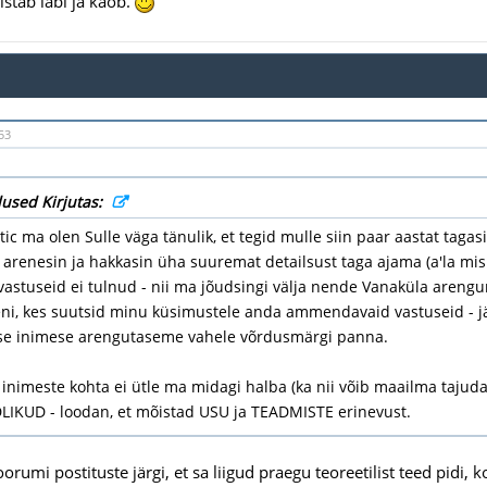
istab läbi ja kaob.
53
used Kirjutas:
tic ma olen Sulle väga tänulik, et tegid mulle siin paar aastat tagas
arenesin ja hakkasin üha suuremat detailsust taga ajama (a'la mis
 vastuseid ei tulnud - nii ma jõudsingi välja nende Vanaküla aren
i, kes suutsid minu küsimustele anda ammendavaid vastuseid - jäll
se inimese arengutaseme vahele võrdusmärgi panna.
 inimeste kohta ei ütle ma midagi halba (ka nii võib maailma taju
IKUD - loodan, et mõistad USU ja TEADMISTE erinevust.
rumi postituste järgi, et sa liigud praegu teoreetilist teed pidi, k