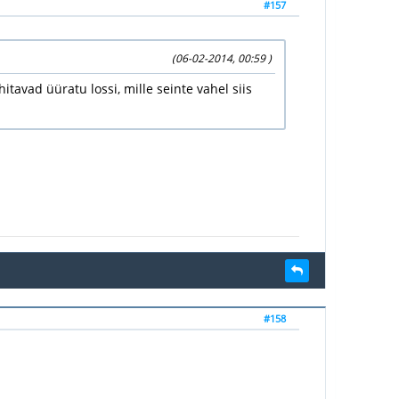
#157
(06-02-2014, 00:59 )
itavad üüratu lossi, mille seinte vahel siis
#158