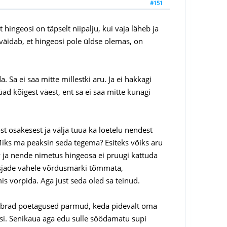
#151
ngeosi on täpselt niipalju, kui vaja läheb ja
 väidab, et hingeosi pole üldse olemas, on
 Sa ei saa mitte millestki aru. Ja ei hakkagi
ad kõigest väest, ent sa ei saa mitte kunagi
st osakesest ja välja tuua ka loetelu nendest
iks ma peaksin seda tegema? Esiteks võiks aru
ja nende nimetus hingeosa ei pruugi kattuda
asjade vahele võrdusmärki tõmmata,
is vorpida. Aga just seda oled sa teinud.
 sõbrad poetagused parmud, keda pidevalt oma
asi. Senikaua aga edu sulle söödamatu supi