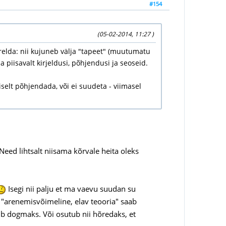
#154
(05-02-2014, 11:27 )
relda: nii kujuneb välja "tapeet" (muutumatu
 piisavalt kirjeldusi, põhjendusi ja seoseid.
selt põhjendada, või ei suudeta - viimasel
Need lihtsalt niisama kõrvale heita oleks
Isegi nii palju et ma vaevu suudan su
e "arenemisvõimeline, elav teooria" saab
b dogmaks. Või osutub nii hõredaks, et