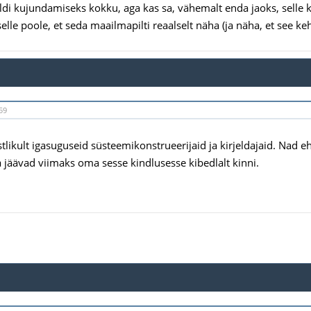
di kujundamiseks kokku, aga kas sa, vähemalt enda jaoks, selle 
elle poole, et seda maailmapilti reaalselt näha (ja näha, et see keh
59
tlikult igasuguseid süsteemikonstrueerijaid ja kirjeldajaid. Nad ehi
a jäävad viimaks oma sesse kindlusesse kibedlalt kinni.