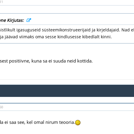
11
vne Kirjutas:
istlikult igasuguseid süsteemikonstrueerijaid ja kirjeldajaid. Nad eh
ja jäävad viimaks oma sesse kindlusesse kibedlalt kinni.
sest positiivne, kuna sa ei suuda neid kottida.
50
da ei saa see, kel omal nirum teooria.