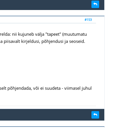
#153
relda: nii kujuneb välja "tapeet" (muutumatu
piisavalt kirjeldusi, põhjendusi ja seoseid.
elt põhjendada, või ei suudeta - viimasel juhul