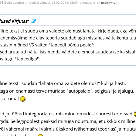
:34
(Seda postitust muudeti viimati: 05-02-2014, 13:00 ja muutjaks oli
positiivne
.)
used Kirjutas:
ine tekst ei suuda oma väidete olemust lahata, kirjeldada, ega võr
arenemisvõimeline elav teooria suudab aga mistahes väite kohta tuua
stasin mõned VS väited "tapeedi põhja peale":
sed arutelud näita, kas nende väidete olemust suudetakse ka sisuli
ks tegu "tapeediga".
ine tekst" suudab "lahata oma väidete olemust" küll ja hästi.
ga on enamasti terve müriaad "autopsiaid", selgitusi ja ajalugu. 
k ja rumal
pid ja töötad kategooriates, mis minu omadest suuresti erinevad
älgida. Sellegipoolest peaksid minuga nõustuma, et ükskõik millin
õi vähemal määral valmis ükskord (vähemasti teoorias) ja muutu