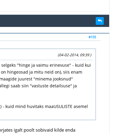
#155
(04-02-2014, 09:39 )
i selgeks "hinge ja vaimu erinevuse" - kuid kui
 on hingeosad ja mitu neid on), siis enam
gumaagide juurest "minema jooksnud"
egi saab siin "vastuste detailsuse" ja
da) - kuid mind huvitaks maaUSULISTE asemel
orjates igalt poolt sobivaid kilde enda