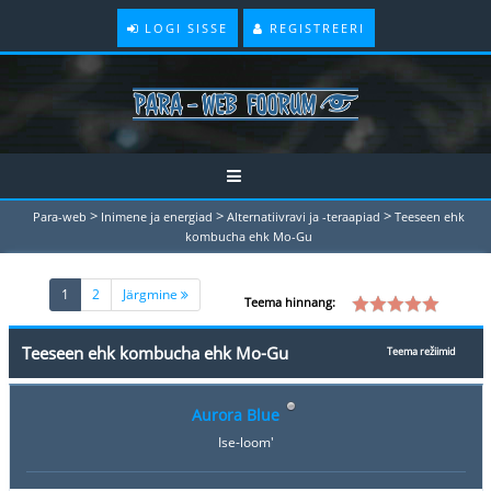
LOGI SISSE
REGISTREERI
>
>
>
Para-web
Inimene ja energiad
Alternatiivravi ja -teraapiad
Teeseen ehk
kombucha ehk Mo-Gu
(current)
1
2
Järgmine
Teema hinnang:
Teeseen ehk kombucha ehk Mo-Gu
Teema režiimid
Aurora Blue
Ise-loom'