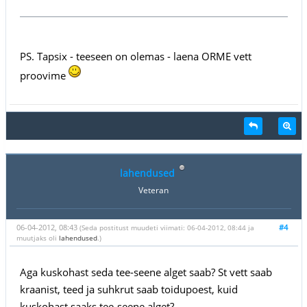
PS. Tapsix - teeseen on olemas - laena ORME vett
proovime
lahendused
Veteran
06-04-2012, 08:43
#4
(Seda postitust muudeti viimati: 06-04-2012, 08:44 ja
muutjaks oli
lahendused
.)
Aga kuskohast seda tee-seene alget saab? St vett saab
kraanist, teed ja suhkrut saab toidupoest, kuid
kuskohast saaks tee-seene alget?