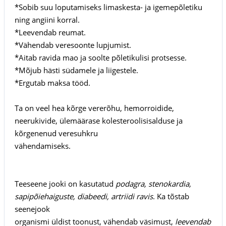
*Sobib suu loputamiseks limaskesta- ja igemepõletiku
ning angiini korral.
*Leevendab reumat.
*Vähendab veresoonte lupjumist.
*Aitab ravida mao ja soolte põletikulisi protsesse.
*Mõjub hästi südamele ja liigestele.
*Ergutab maksa tööd.
Ta on veel hea kõrge vererõhu, hemorroidide,
neerukivide, ülemäärase kolesteroolisisalduse ja
kõrgenenud veresuhkru
vähendamiseks.
Teeseene jooki on kasutatud
podagra, stenokardia,
sapipõiehaiguste, diabeedi, artriidi ravis
. Ka tõstab
seenejook
organismi üldist toonust, vähendab väsimust,
leevendab