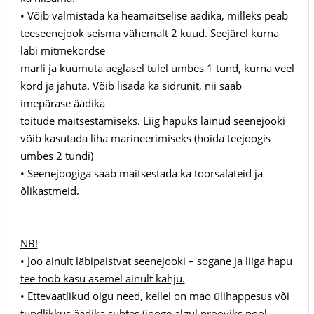
• Võib valmistada ka heamaitselise äädika, milleks peab
teeseenejook seisma vähemalt 2 kuud. Seejärel kurna
läbi mitmekordse
marli ja kuumuta aeglasel tulel umbes 1 tund, kurna veel
kord ja jahuta. Võib lisada ka sidrunit, nii saab
imepärase äädika
toitude maitsestamiseks. Liig hapuks läinud seenejooki
võib kasutada liha marineerimiseks (hoida teejoogis
umbes 2 tundi)
• Seenejoogiga saab maitsestada ka toorsalateid ja
õlikastmeid.
NB!
• Joo ainult läbipaistvat seenejooki – sogane ja liiga hapu
tee toob kasu asemel ainult kahju.
• Ettevaatlikud olgu need, kellel on mao ülihappesus või
tundlikkus äädika suhtes (jooge algul prooviks pool