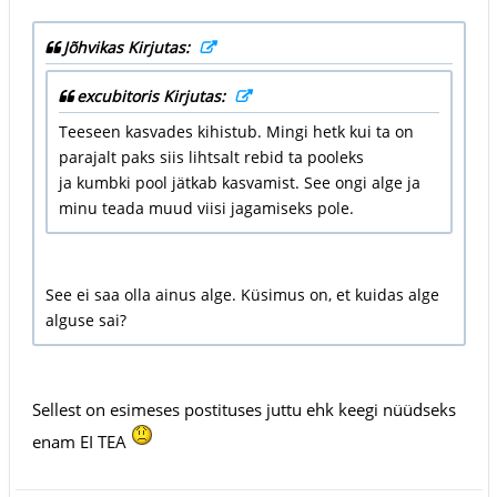
Jõhvikas Kirjutas:
excubitoris Kirjutas:
Teeseen kasvades kihistub. Mingi hetk kui ta on
parajalt paks siis lihtsalt rebid ta pooleks
ja kumbki pool jätkab kasvamist. See ongi alge ja
minu teada muud viisi jagamiseks pole.
See ei saa olla ainus alge. Küsimus on, et kuidas alge
alguse sai?
Sellest on esimeses postituses juttu ehk keegi nüüdseks
enam EI TEA