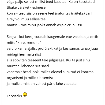
väga palju sellest millist teed kasutad. Kuion kasutatud
tibake värsket - esimese
korra - teed siis on seene teel äratuntav (näiteks) Earl
Grey või muu sellise tee
maitse - mis minu jaoks annab asjale eri plussi.
Seega - kui keegi suudab kaugemale ette vaadata ja otsib
mitte "kiiret remonti"
vaid pikema ajalist profülaktikat ja kes samas tahab juua
midagi hea maitselist
siis soovitan teeseent täie julgusega. Kui ta just sinu
muret ei lahenda siis saad
vähemalt head jooki milles olevad suhkrud ei koorma
organismi ja mille kihisemist
ja mulksumist on vahest päris lahe vaadata.
Terviseks