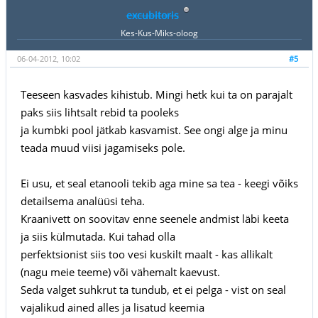
excubitoris
Kes-Kus-Miks-oloog
06-04-2012, 10:02
#5
Teeseen kasvades kihistub. Mingi hetk kui ta on parajalt
paks siis lihtsalt rebid ta pooleks
ja kumbki pool jätkab kasvamist. See ongi alge ja minu
teada muud viisi jagamiseks pole.
Ei usu, et seal etanooli tekib aga mine sa tea - keegi võiks
detailsema analüüsi teha.
Kraanivett on soovitav enne seenele andmist läbi keeta
ja siis külmutada. Kui tahad olla
perfektsionist siis too vesi kuskilt maalt - kas allikalt
(nagu meie teeme) või vähemalt kaevust.
Seda valget suhkrut ta tundub, et ei pelga - vist on seal
vajalikud ained alles ja lisatud keemia