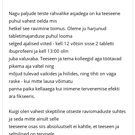
Nagu paljude teiste rahvalike asjadega on ka teeseene
puhul vahest öelda mis
hetkel see ravimine toimus. Oleme ju harjunud
tabletimajanduse puhul looma
selged ajalised viited - kell 12 võtsin sisse 2 tabletti
ibuprofeeni ja kell 13:00 olin
juba valuvaba. Teeseen ja tema kolleegid aga töötavad
pikema aja vältel ning
mõjud tulevad vaikides ja hiilides, ning tihti on väga
raske - kui mitte lausa võimatu
panna paika kellaaega kui inimene tervenemise efekti
ära fikseeris.
Kuigi olen vahest skeptiline otseste raviomaduste suhtes
ja seda mitte ainult selle
teeseene osas siis absoluutselt ei kahtle, et teeseen ja
seltsilised on tervisele