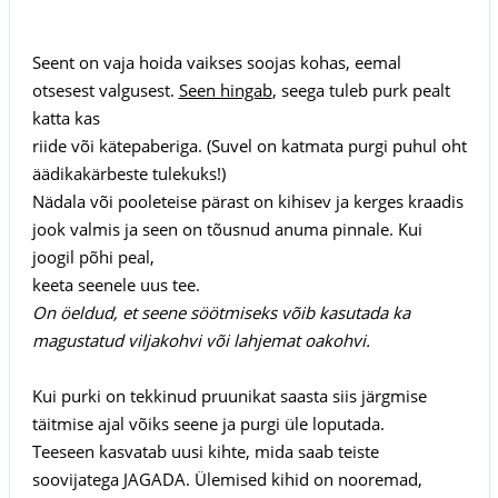
Seent on vaja hoida vaikses soojas kohas, eemal
otsesest valgusest.
Seen hingab
, seega tuleb purk pealt
katta kas
riide või kätepaberiga. (Suvel on katmata purgi puhul oht
äädikakärbeste tulekuks!)
Nädala või pooleteise pärast on kihisev ja kerges kraadis
jook valmis ja seen on tõusnud anuma pinnale. Kui
joogil põhi peal,
keeta seenele uus tee.
On öeldud, et seene söötmiseks võib kasutada ka
magustatud viljakohvi või lahjemat oakohvi.
Kui purki on tekkinud pruunikat saasta siis järgmise
täitmise ajal võiks seene ja purgi üle loputada.
Teeseen kasvatab uusi kihte, mida saab teiste
soovijatega JAGADA. Ülemised kihid on nooremad,