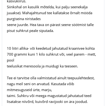
kasvukiirus.
Siinkohal on kasulik mõtelda, kui palju seenekalja
juuakse). Mahajahtunud tee kallatakse õrnalt mööda
purgiseina niristades
seene juurde. Hea tava on pärast seene söötmist talle
pisut suhkrut peale siputada.
10 liitri allika- või keedetud jahutatud kraanivee kohta
700 grammi kuni 1 kilo suhkrut või, veel parem - mett,
pool
teelusikat meresoola ja muidugi ka teeseen.
Tee ei tarvitse olla valmistatud ainult teepuulehtedest,
nagu meil seni on arvatud. Kasutada võib
mitmesuguseid ürte, marju,
taimi. Suhkru või meega magustatud jahutatud teed
lisatakse niivõrd, kuivõrd ravijooki on ära joodud.