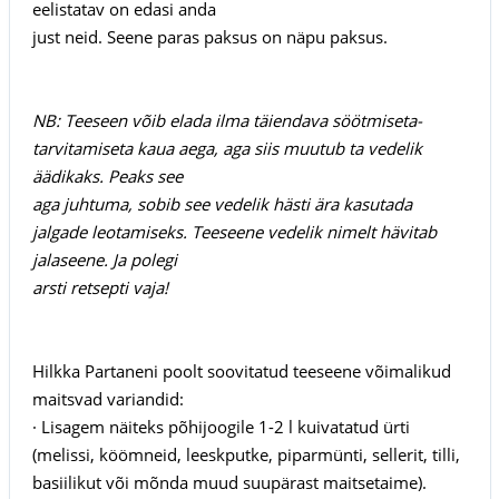
eelistatav on edasi anda
just neid. Seene paras paksus on näpu paksus.
NB: Teeseen võib elada ilma täiendava söötmiseta-
tarvitamiseta kaua aega, aga siis muutub ta vedelik
äädikaks. Peaks see
aga juhtuma, sobib see vedelik hästi ära kasutada
jalgade leotamiseks. Teeseene vedelik nimelt hävitab
jalaseene. Ja polegi
arsti retsepti vaja!
Hilkka Partaneni poolt soovitatud teeseene võimalikud
maitsvad variandid:
· Lisagem näiteks põhijoogile 1-2 l kuivatatud ürti
(melissi, köömneid, leeskputke, piparmünti, sellerit, tilli,
basiilikut või mõnda muud suupärast maitsetaime).