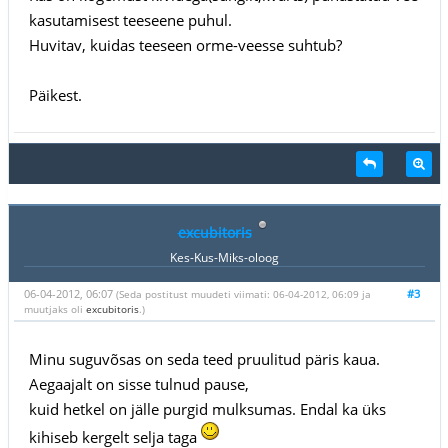
kasutamisest teeseene puhul.
Huvitav, kuidas teeseen orme-veesse suhtub?
Päikest.
excubitoris
Kes-Kus-Miks-oloog
06-04-2012, 06:07
#3
(Seda postitust muudeti viimati: 06-04-2012, 06:09 ja
muutjaks oli
excubitoris
.)
Minu suguvõsas on seda teed pruulitud päris kaua.
Aegaajalt on sisse tulnud pause,
kuid hetkel on jälle purgid mulksumas. Endal ka üks
kihiseb kergelt selja taga