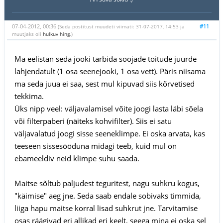
07-04-2012, 00:36
#11
(Seda postitust muudeti viimati: 31-07-2017, 14:53 ja
muutjaks oli
hulkuv hing
.)
Ma eelistan seda jooki tarbida soojade toitude juurde
lahjendatult (1 osa seenejooki, 1 osa vett). Päris niisama
ma seda juua ei saa, sest mul kipuvad siis kõrvetised
tekkima.
Üks nipp veel: väljavalamisel võite joogi lasta läbi sõela
või filterpaberi (näiteks kohvifilter). Siis ei satu
väljavalatud joogi sisse seeneklimpe. Ei oska arvata, kas
teeseen sissesööduna midagi teeb, kuid mul on
ebameeldiv neid klimpe suhu saada.
Maitse sõltub paljudest teguritest, nagu suhkru kogus,
"käimise" aeg jne. Seda saab endale sobivaks timmida,
liiga hapu maitse korral lisad suhkrut jne. Tarvitamise
osas räägivad eri allikad eri keelt, seega mina ei oska sel