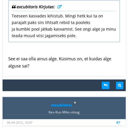
excubitoris Kirjutas:
Teeseen kasvades kihistub. Mingi hetk kui ta on
parajalt paks siis lihtsalt rebid ta pooleks
ja kumbki pool jätkab kasvamist. See ongi alge ja minu
teada muud viisi jagamiseks pole.
See ei saa olla ainus alge. Küsimus on, et kuidas alge
alguse sai?
excubitoris
Kes-Kus-Miks-oloog
06-04-2012, 10:47
#7