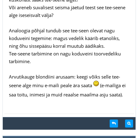
Või areneb suvalisest seisma jäetud teest see tee-seene
alge iseseisvalt välja?
Analoogia põhjal tundub see tee-seen olevat nagu
koduveini tegemine: magus vedelik käärib etanoliks,
ning õhu sissepääsu korral muutub äädikaks.
Tee-seene tarbimine on nagu koduveini toorvedeliku
tarbimine.
Arvutikauge blondiini arusaam: keegi võiks selle tee-
seene alge minu e-maili peale ära saata
(e-mailiga ei
saa toitu, inimesi ja muid reaalse maailma asju saata).