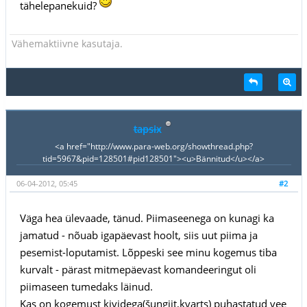
tähelepanekuid?
Vähemaktiivne kasutaja.
tapsix
<a href="http://www.para-web.org/showthread.php?
tid=5967&pid=128501#pid128501"><u>Bännitud</u></a>
06-04-2012, 05:45
#2
Väga hea ülevaade, tänud. Piimaseenega on kunagi ka
jamatud - nõuab igapäevast hoolt, siis uut piima ja
pesemist-loputamist. Lõppeski see minu kogemus tiba
kurvalt - pärast mitmepäevast komandeeringut oli
piimaseen tumedaks läinud.
Kas on kogemust kividega(šungiit,kvarts) puhastatud vee