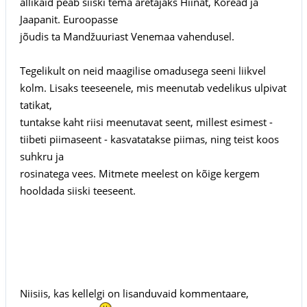
allikaid peab siiski tema aretajaks Hiinat, Koread ja
Jaapanit. Euroopasse
jõudis ta Mandžuuriast Venemaa vahendusel.
Tegelikult on neid maagilise omadusega seeni liikvel
kolm. Lisaks teeseenele, mis meenutab vedelikus ulpivat
tatikat,
tuntakse kaht riisi meenutavat seent, millest esimest -
tiibeti piimaseent - kasvatatakse piimas, ning teist koos
suhkru ja
rosinatega vees. Mitmete meelest on kõige kergem
hooldada siiski teeseent.
Niisiis, kas kellelgi on lisanduvaid kommentaare,