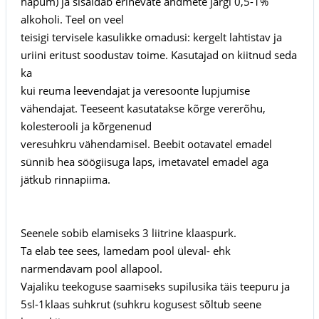
hapum) ja sisaldab erinevate andmete järgi 0,5-1%
alkoholi. Teel on veel
teisigi tervisele kasulikke omadusi: kergelt lahtistav ja
uriini eritust soodustav toime. Kasutajad on kiitnud seda
ka
kui reuma leevendajat ja veresoonte lupjumise
vähendajat. Teeseent kasutatakse kõrge vererõhu,
kolesterooli ja kõrgenenud
veresuhkru vähendamisel. Beebit ootavatel emadel
sünnib hea söögiisuga laps, imetavatel emadel aga
jätkub rinnapiima.
Seenele sobib elamiseks 3 liitrine klaaspurk.
Ta elab tee sees, lamedam pool üleval- ehk
narmendavam pool allapool.
Vajaliku teekoguse saamiseks supilusika täis teepuru ja
5sl-1klaas suhkrut (suhkru kogusest sõltub seene