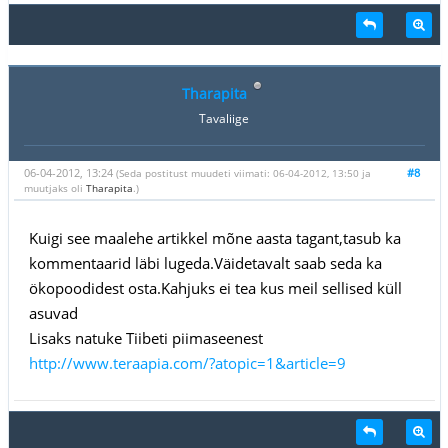
Tharapita
Tavaliige
06-04-2012, 13:24
#8
(Seda postitust muudeti viimati: 06-04-2012, 13:50 ja
muutjaks oli
Tharapita
.)
Kuigi see maalehe artikkel mõne aasta tagant,tasub ka
kommentaarid läbi lugeda.Väidetavalt saab seda ka
ökopoodidest osta.Kahjuks ei tea kus meil sellised küll
asuvad
Lisaks natuke Tiibeti piimaseenest
http://www.teraapia.com/?atopic=1&article=9