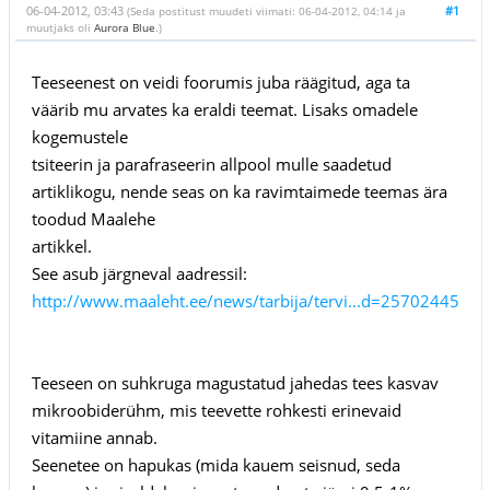
06-04-2012, 03:43
#1
(Seda postitust muudeti viimati: 06-04-2012, 04:14 ja
muutjaks oli
Aurora Blue
.)
Teeseenest on veidi foorumis juba räägitud, aga ta
väärib mu arvates ka eraldi teemat. Lisaks omadele
kogemustele
tsiteerin ja parafraseerin allpool mulle saadetud
artiklikogu, nende seas on ka ravimtaimede teemas ära
toodud Maalehe
artikkel.
See asub järgneval aadressil:
http://www.maaleht.ee/news/tarbija/tervi...d=25702445
Teeseen on suhkruga magustatud jahedas tees kasvav
mikroobiderühm, mis teevette rohkesti erinevaid
vitamiine annab.
Seenetee on hapukas (mida kauem seisnud, seda