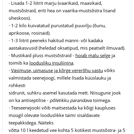
· Lisada 1-2 liitrit marju (vaarikaid, maasikaid,
mustsõstraid, eriti hea on vaarika-mustsõstra lisand
üheskoos).
· 1-2 kilo kuivatatud purustatud puuvilju (õunu,
aprikoose, rosinaid).
· 1-3 liitrit peeneks hakitud männi- või kadaka
aastakasvusid (heledad oksatipud, mis peatselt ilmuvad).
· Mustikaid pluss mustsõstraid -
hoiab mälu selge
ja
toimib ka
loodusliku insuliinina
.
·
Väsimuse, uimasuse ja kõrge vererõhu vastu
võiks
valmistada seenejoogi, millele lisada küüslauku ja
rohkesti
sidrunit, suhkru asemel kasutada mett. Niisugune jook
on ka antiseptilise -
põletikku parandav
a toimega.
· Teeseenejooki võib maitsestada ka kõigi kaupluses
müügil olevate looduslikke taimi sisaldavate
teepakkidega. Näiteks
võtta 10 l keedetud vee kohta 5 kotikest mustsõstra- ja 5