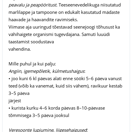
peavalu ja peapööritust
. Teeseenevedelikuga niisutatud
marlilappe ja tampoone on edukalt kasutatud mädaste
haavade ja haavandite ravimiseks.
Viimase aja uuringud tõestavad seenejoogi tõhusust ka
vähihaigete organismi tugevdajana. Samuti luuüdi
taastamist soodustava
vahendina.
Mille puhul ja kui palju:
Angiin, igemepõletik, külmetushaigus
:
• joo kuni 6 kl päevas alati enne sööki 5–6 päeva vanust
teed (võib ka vanemat, kuid siis vähem), ravikuur kestab
3–5 päeva
järjest
• kurista kurku 4–6 korda päevas 8–10-päevase
tõmmisega 3–5 päeva jooksul
Veresoonte lupjumine, liigesehaigused
: