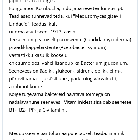
japonicus, tea fungus,
Fungojapon Kombucha, Indo Japanese tea fungus jpt.
Teadlased tunnevad teda, kui "Medusomyces gisevii
Lindau'd", teaduslikult
uurima asuti seent 1913. aastal.
Teeseen on peamiselt pärmseente (Candida mycoderma)
ja äädikhappebakterite (Acetobacter xylinum)
vastastikku kasulik kooselu
ehk sümbioos, vahel lisandub ka Bacterium gluconium.
Seenevees on äädik-, glükoon-, sidrun-, oblik-, piim-,
püroviinamari- ja süsihapet, park- ning värvaineid,
antibiootikume.
Kõige tugevama baktereid hävitava toimega on
nädalavanune seenevesi. Vitamiinidest sisaldab seenetee
B1-, B2-, PP- ja C-vitamiini.
Meduusseene päritolumaa pole täpselt teada. Enamik