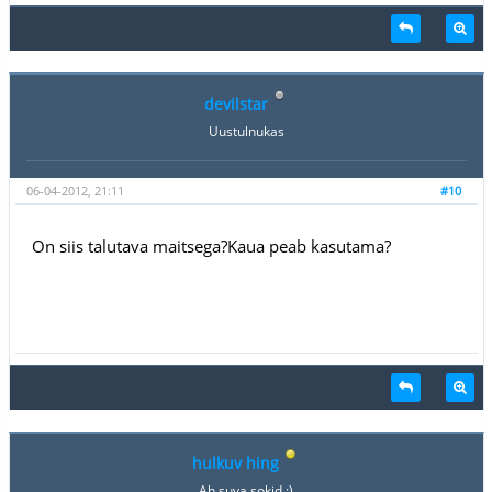
devilstar
Uustulnukas
06-04-2012, 21:11
#10
On siis talutava maitsega?Kaua peab kasutama?
hulkuv hing
Ah suva sokid :)