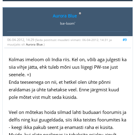
Aurora Blue
Ise-loom'
06-04-2012, 14:29
#9
(Seda postitust muudeti viimati: 06-04-2012, 14:31 ja
muutjaks oli
Aurora Blue
.)
Kolmas imeloom oli India riis. Kel on, võib aga julgesti ka
siia vihje jätta, ehk tuleb mõni uus liigegi PW-sse just
seenele. =)
Enda teeseenega on nii, et hetkel olen ühte põnni
eraldamas ja ühte tahetakse veel. Enne järgmist kuud
pole mõtet vist mult seda küsida.
Veel on mõtekas hoida silmad lahti buduaari foorumis ja
delfis ning kui guugeldada, siis ikka teistes foorumites ka
- keegi ikka pakub seent ja enamasti raha ei küsita.
Muide, kui elate pealinnas ja tahaksite esialgu ainult