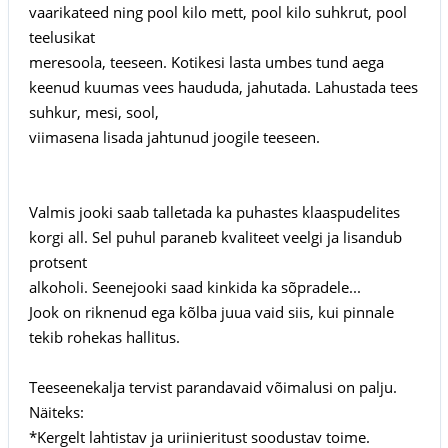
vaarikateed ning pool kilo mett, pool kilo suhkrut, pool
teelusikat
meresoola, teeseen. Kotikesi lasta umbes tund aega
keenud kuumas vees haududa, jahutada. Lahustada tees
suhkur, mesi, sool,
viimasena lisada jahtunud joogile teeseen.
Valmis jooki saab talletada ka puhastes klaaspudelites
korgi all. Sel puhul paraneb kvaliteet veelgi ja lisandub
protsent
alkoholi. Seenejooki saad kinkida ka sõpradele...
Jook on riknenud ega kõlba juua vaid siis, kui pinnale
tekib rohekas hallitus.
Teeseenekalja tervist parandavaid võimalusi on palju.
Näiteks:
*Kergelt lahtistav ja uriinieritust soodustav toime.