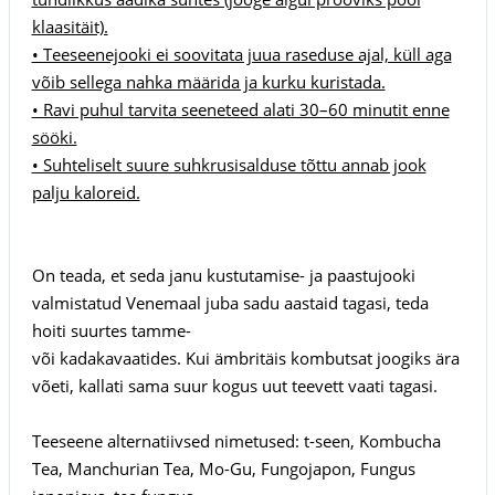
klaasitäit).
• Teeseenejooki ei soovitata juua raseduse ajal, küll aga
võib sellega nahka määrida ja kurku kuristada.
• Ravi puhul tarvita seeneteed alati 30–60 minutit enne
sööki.
• Suhteliselt suure suhkrusisalduse tõttu annab jook
palju kaloreid.
On teada, et seda janu kustutamise- ja paastujooki
valmistatud Venemaal juba sadu aastaid tagasi, teda
hoiti suurtes tamme-
või kadakavaatides. Kui ämbritäis kombutsat joogiks ära
võeti, kallati sama suur kogus uut teevett vaati tagasi.
Teeseene alternatiivsed nimetused: t-seen, Kombucha
Tea, Manchurian Tea, Mo-Gu, Fungojapon, Fungus