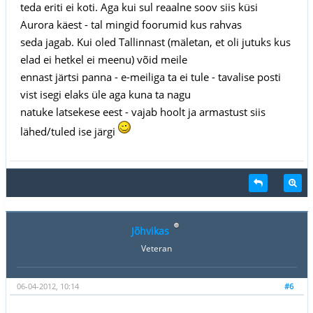
teda eriti ei koti. Aga kui sul reaalne soov siis küsi
Aurora käest - tal mingid foorumid kus rahvas
seda jagab. Kui oled Tallinnast (mäletan, et oli jutuks kus
elad ei hetkel ei meenu) võid meile
ennast järtsi panna - e-meiliga ta ei tule - tavalise posti
vist isegi elaks üle aga kuna ta nagu
natuke latsekese eest - vajab hoolt ja armastust siis
lähed/tuled ise järgi
Jõhvikas
Veteran
06-04-2012, 10:14
#6