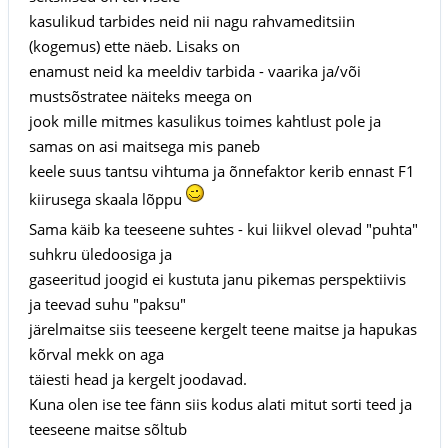
kasulikud tarbides neid nii nagu rahvameditsiin
(kogemus) ette näeb. Lisaks on
enamust neid ka meeldiv tarbida - vaarika ja/või
mustsõstratee näiteks meega on
jook mille mitmes kasulikus toimes kahtlust pole ja
samas on asi maitsega mis paneb
keele suus tantsu vihtuma ja õnnefaktor kerib ennast F1
kiirusega skaala lõppu
Sama käib ka teeseene suhtes - kui liikvel olevad "puhta"
suhkru üledoosiga ja
gaseeritud joogid ei kustuta janu pikemas perspektiivis
ja teevad suhu "paksu"
järelmaitse siis teeseene kergelt teene maitse ja hapukas
kõrval mekk on aga
täiesti head ja kergelt joodavad.
Kuna olen ise tee fänn siis kodus alati mitut sorti teed ja
teeseene maitse sõltub