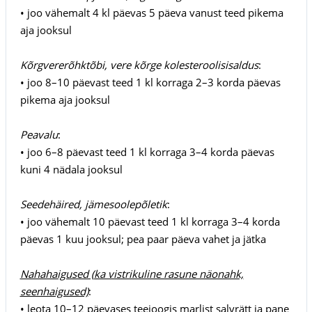
• joo vähemalt 4 kl päevas 5 päeva vanust teed pikema
aja jooksul
Kõrgvererõhktõbi, vere kõrge kolesteroolisisaldus
:
• joo 8–10 päevast teed 1 kl korraga 2–3 korda päevas
pikema aja jooksul
Peavalu
:
• joo 6–8 päevast teed 1 kl korraga 3–4 korda päevas
kuni 4 nädala jooksul
Seedehäired, jämesoolepõletik
:
• joo vähemalt 10 päevast teed 1 kl korraga 3–4 korda
päevas 1 kuu jooksul; pea paar päeva vahet ja jätka
Nahahaigused (ka vistrikuline rasune näonahk,
seenhaigused)
:
• leota 10–12 päevases teejoogis marlist salvrätt ja pane