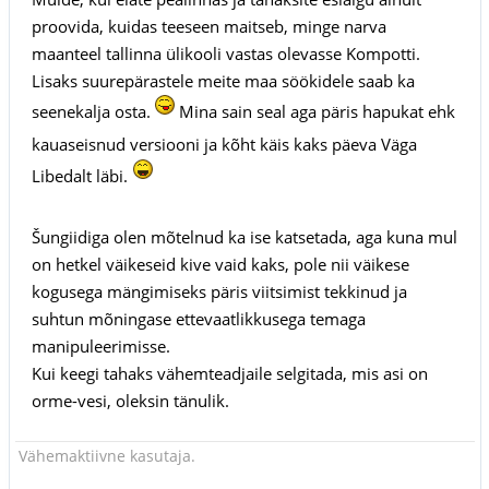
proovida, kuidas teeseen maitseb, minge narva
maanteel tallinna ülikooli vastas olevasse Kompotti.
Lisaks suurepärastele meite maa söökidele saab ka
seenekalja osta.
Mina sain seal aga päris hapukat ehk
kauaseisnud versiooni ja kõht käis kaks päeva Väga
Libedalt läbi.
Šungiidiga olen mõtelnud ka ise katsetada, aga kuna mul
on hetkel väikeseid kive vaid kaks, pole nii väikese
kogusega mängimiseks päris viitsimist tekkinud ja
suhtun mõningase ettevaatlikkusega temaga
manipuleerimisse.
Kui keegi tahaks vähemteadjaile selgitada, mis asi on
orme-vesi, oleksin tänulik.
Vähemaktiivne kasutaja.