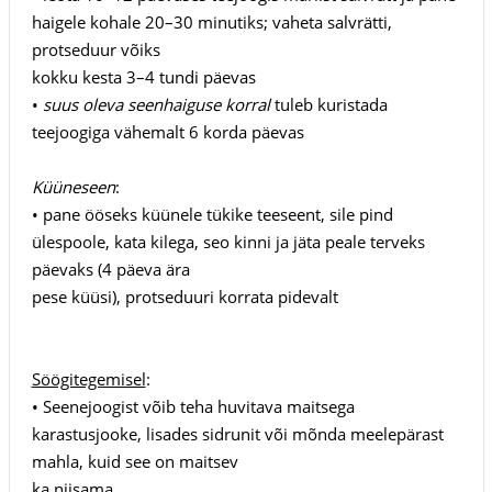
haigele kohale 20–30 minutiks; vaheta salvrätti,
protseduur võiks
kokku kesta 3–4 tundi päevas
•
suus oleva seenhaiguse korral
tuleb kuristada
teejoogiga vähemalt 6 korda päevas
Küüneseen
:
• pane ööseks küünele tükike teeseent, sile pind
ülespoole, kata kilega, seo kinni ja jäta peale terveks
päevaks (4 päeva ära
pese küüsi), protseduuri korrata pidevalt
Söögitegemisel
:
• Seenejoogist võib teha huvitava maitsega
karastusjooke, lisades sidrunit või mõnda meelepärast
mahla, kuid see on maitsev
ka niisama.