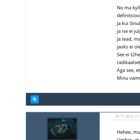
No ma kyll
definitsioo
Ja kui Sinu
ja ise ei j
Ja tead, m
jaoks ei ol
See ei t2h
radikaalse
Aga see, e
Minu vaimn
30-11-2012, 17
Hehee, mul
Umbes, et 