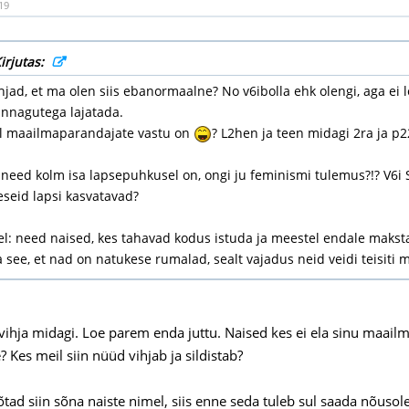
19
irjutas:
hjad, et ma olen siis ebanormaalne? No v6ibolla ehk olengi, aga ei l
innagutega lajatada.
ul maailmaparandajate vastu on
? L2hen ja teen midagi 2ra ja p22
t need kolm isa lapsepuhkusel on, ongi ju feminismi tulemus?!? V6i Sa
eseid lapsi kasvatavad?
el: need naised, kes tahavad kodus istuda ja meestel endale maksta
a see, et nad on natukese rumalad, sealt vajadus neid veidi teisiti
 vihja midagi. Loe parem enda juttu. Naised kes ei ela sinu maail
 Kes meil siin nüüd vihjab ja sildistab?
õtad siin sõna naiste nimel, siis enne seda tuleb sul saada nõusol