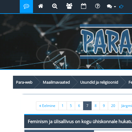
Para-web
Maailmavaated
Usundid ja religioonid
Fe
(current)
Eelmine
1
5
6
7
8
9
20
Järgm
Feminism ja ülisallivus on kogu ühiskonnale hukatu