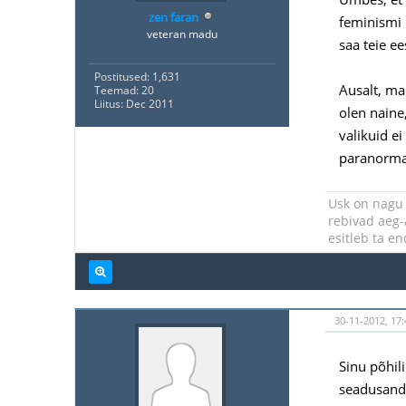
zen faran
feminismi p
veteran madu
saa teie ee
Postitused: 1,631
Ausalt, ma
Teemad: 20
Liitus: Dec 2011
olen naine,
valikuid e
paranorm
Usk on nagu 
rebivad aeg-a
esitleb ta e
30-11-2012, 17:
Sinu põhil
seadusandl