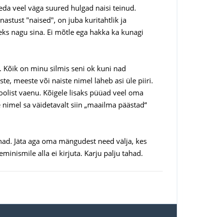
da veel väga suured hulgad naisi teinud.
astust "naised", on juba kuritahtlik ja
eks nagu sina. Ei mõtle ega hakka ka kunagi
. Kõik on minu silmis seni ok kuni nad
e, meeste või naiste nimel läheb asi üle piiri.
soolist vaenu. Kõigele lisaks püüad veel oma
le nimel sa väidetavalt siin „maailma päästad“
ahad. Jäta aga oma mängudest need välja, kes
minismile alla ei kirjuta. Karju palju tahad.