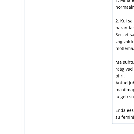
1. Mina e
normaalne
2. Kui sa
parandad
See, et s
vägivaldn
mõtlema
Ma suhtun
räägivad 
piiri.
Antud juh
maailmapi
julgeb su
Enda eest
su femini