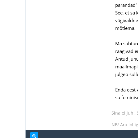
parandad".
See, et sa 
vägivaldne
mõtlema.
Ma suhtun 
räägivad e
Antud juhu
maailmapilt
julgeb sull
Enda eest 
su feminism
Sina ei juhi,
NB! Ära lolli