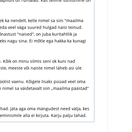
lmapildis on rumalad. Kas selline suhtumine on
ek ka nendelt, kelle nimel sa siin "maailma
eda veel väga suured hulgad naisi teinud.
nastust "naised", on juba kuritahtlik ja
eks nagu sina. Ei mõtle ega hakka ka kunagi
. Kõik on minu silmis seni ok kuni nad
te, meeste või naiste nimel läheb asi üle
soolist vaenu. Kõigele lisaks püüad veel oma
le nimel sa väidetavalt siin „maailma päästad“
tahad. Jäta aga oma mängudest need välja, kes
minismile alla ei kirjuta. Karju palju tahad.