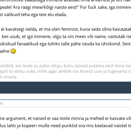
eale! Ära räägi meie/kõigi naiste eest!" For fuck sake, iga inimen
st valikuid teha ega teie elu elada.
 ei kavatsegi öelda, et ma olen feminist, kuna seda sõna kasutata
 kes usub, et iga inimene, olgu ta siis mees või naine, vastutab is
i üksikud fanaatikud ega tohiks talle pähe istuda ka ühiskond. Ses
aalne
ämblik, kes koob su pähe võrgu, kuhu jäävad pidama vaid tema to
jalt ta võrku auke, mille agar ämblik siis kiiresti uue ja tugevama n
nd sinuna.
48
ine argument, et naised ei saa tööle minna ja mehed ei kasvata võrd
us lahti ja kopeeri mulle need punktid siia mis keelavad naistel 