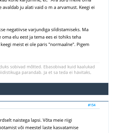
e avaldab ju alati vaid o m a arvamust. Keegi ei
kse negatiivse varjundiga sildistamiseks. Ma
e oma elu eest ja tema ees ei tohiks teha
t keegi meist ei ole päris "normaalne". Pigem
iduks sobivad mõtted. Ebasobivad kuid kaalukad
iidistikuga parandab. Ja et sa teda ei hävitaks,
#154
selt naistega lapsi. Võta meie riigi
töötamist või meestel laste kasvatamise