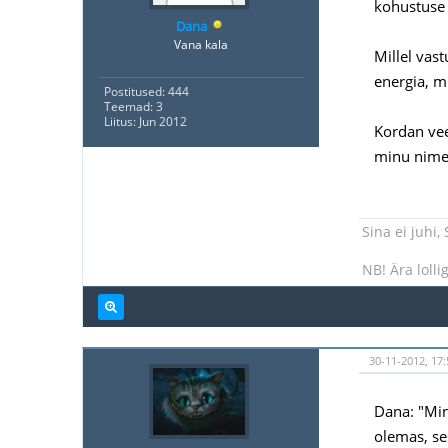
kohustuse 
Dana
Vana kala
Millel vast
energia, mi
Postitused: 444
Teemad: 3
Liitus: Jun 2012
Kordan veel
minu nimel 
Sina ei juhi,
NB! Ära lolli
30-11-2012, 17:
Dana: "Mina
olemas, se