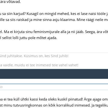
ära võtavad.
u sa siin karjud? Kusagil on mingid mehed, kes ei lase naisi tööle 
lle sa siis raiskad ja mine sinna asju klaarima. Mine räägi neile m
. Ma ei kirjuta sinu feminismijurale alla ja nii jääb. Seega, ära v
sellist lolli juttu pole mõtet ajada.
 Sind juhitakse. Küsimus on, kes Sind juhib!
ga vaidle, muidu ei tee inimesed teie vahel vahet!
53
 ei tea küll ühtki kassi keda oleks kuskil piinatud! Ärge ajage om
st minu tutvusringkonnas on kõik korralikud inimesed. Ja tegeliku