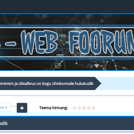
minism ja ülisallivus on kogu ühiskonnale hukatuslik
...
...
ine
Teema hinnang:
slik