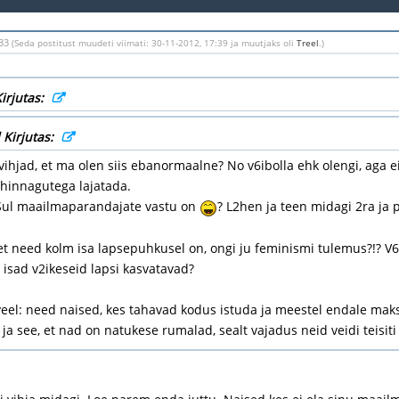
:33
(Seda postitust muudeti viimati: 30-11-2012, 17:39 ja muutjaks oli
Treel
.)
irjutas:
 Kirjutas:
vihjad, et ma olen siis ebanormaalne? No v6ibolla ehk olengi, aga ei
hinnagutega lajatada.
 Sul maailmaparandajate vastu on
? L2hen ja teen midagi 2ra ja p
 et need kolm isa lapsepuhkusel on, ongi ju feminismi tulemus?!? V6i 
t isad v2ikeseid lapsi kasvatavad?
veel: need naised, kes tahavad kodus istuda ja meestel endale makst
 ja see, et nad on natukese rumalad, sealt vajadus neid veidi teisi