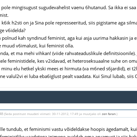
 pole mingisugust sugudevahelist vaenu 6hutanud. Sa ikka ei sa
nist.
l k6ik h2sti on ja Sina pole represseeritud, siis pigistame aga sil
ulge v6idelda?
a polnud kah syndinud feminist, aga kui asja uurima hakkasin ja e
e muud v6imalust, kui feminist olla.
enda, et ma mehi vihkan! (viide rahvateaduslikule definitsioonile)
tele feministidele, kes v2idavad, et heteroseksuaalne suhe on om
t minu elu hetkel ykski mees ei hirmuta (va m6ned s6jardid), ei t2
e valul2vi ei luba eba6iglust pealt vaadata. Kui Sinul lubab, siis 
:48
(Seda postitust muudeti viimati: 30-11-2012, 17:49 ja muutjaks oli
zen faran
.)
le tundub, et feminismi vastu võideldakse hoopis ägedamalt, kui f
feministlike vaadetega inimene avaldab oma arvamust ja siis hak