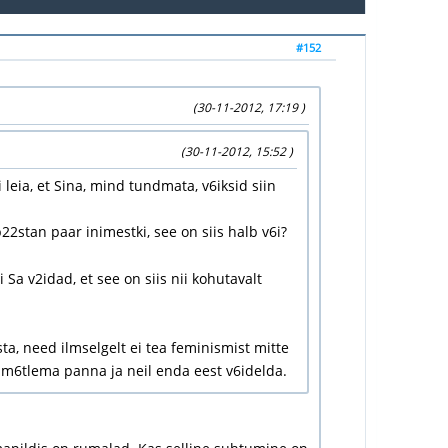
#152
(30-11-2012, 17:19 )
(30-11-2012, 15:52 )
 leia, et Sina, mind tundmata, v6iksid siin
22stan paar inimestki, see on siis halb v6i?
Sa v2idad, et see on siis nii kohutavalt
a, need ilmselgelt ei tea feminismist mitte
ti m6tlema panna ja neil enda eest v6idelda.