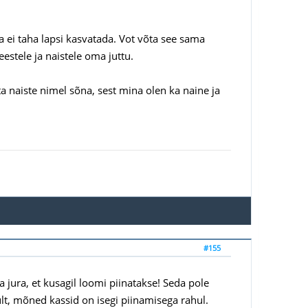
ja ei taha lapsi kasvatada. Vot võta see sama
eestele ja naistele oma juttu.
õta naiste nimel sõna, sest mina olen ka naine ja
#155
a jura, et kusagil loomi piinatakse! Seda pole
lt, mõned kassid on isegi piinamisega rahul.