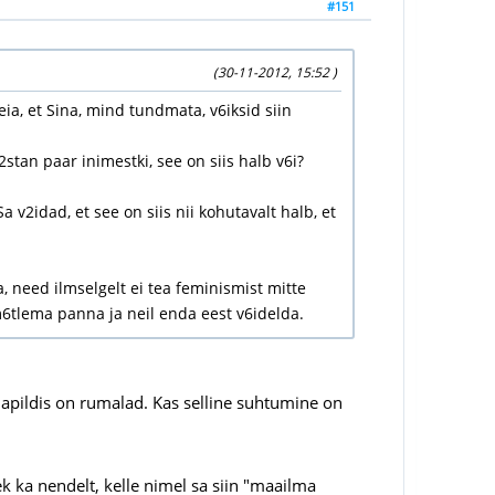
#151
(30-11-2012, 15:52 )
eia, et Sina, mind tundmata, v6iksid siin
stan paar inimestki, see on siis halb v6i?
 v2idad, et see on siis nii kohutavalt halb, et
, need ilmselgelt ei tea feminismist mitte
 m6tlema panna ja neil enda eest v6idelda.
mapildis on rumalad. Kas selline suhtumine on
ek ka nendelt, kelle nimel sa siin "maailma