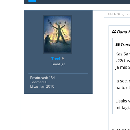
30-11-2012, 17
Dana K
Treel
Kas Sa 
Treel
v22rtus
Tavaliige
Ja mis
Postitused: 134
ja see,
Teemad: 0
Liitus: Jan 2010
halb, e
Lisaks 
midagi,