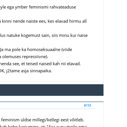
a yle ega ymber feminismi rahvateaduse
ma kinni nende naiste ees, kes elavad hirmu all
lus natuke kogemust sain, siis minu kui naise
. Ja ma pole ka homoseksuaalne (viide
a olemuses repressiivne).
henda see, et teised naised kah nii elavad.
OK, j2tame asja sinnapaika.
#153
eminism üldse millegi/kellegi eest võitleb.
kab kohe karjumine, et: "Ära suru meile oma