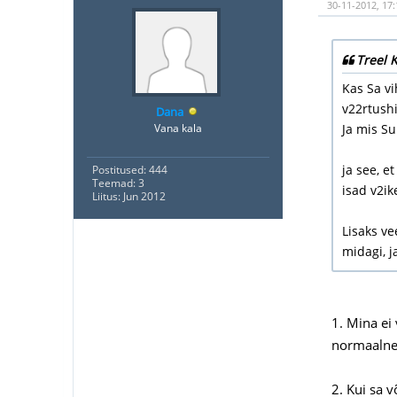
30-11-2012, 17:
Treel K
Kas Sa vi
v22rtush
Dana
Vana kala
Ja mis S
ja see, e
Postitused: 444
Teemad: 3
isad v2ik
Liitus: Jun 2012
Lisaks ve
midagi, j
1. Mina ei
normaalne?
2. Kui sa v