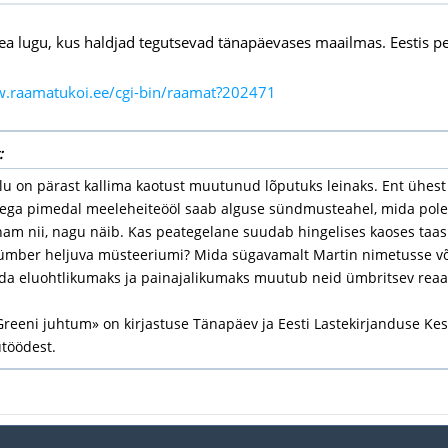
ea lugu, kus haldjad tegutsevad tänapäevases maailmas. Eestis pe
w.raamatukoi.ee/cgi-bin/raamat?202471
:
elu on pärast kallima kaotust muutunud lõputuks leinaks. Ent ühes
sega pimedal meeleheiteööl saab alguse sündmusteahel, mida pole 
nam nii, nagu näib. Kas peategelane suudab hingelises kaoses taa
ümber heljuva müsteeriumi? Mida sügavamalt Martin nimetusse võ
eda eluohtlikumaks ja painajalikumaks muutub neid ümbritsev reaa
Greeni juhtum» on kirjastuse Tänapäev ja Eesti Lastekirjanduse Ke
utöödest.