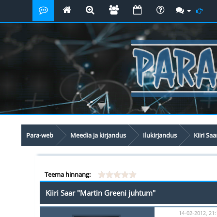
Para-web
Meedia ja kirjandus
Ilukirjandus
Kiiri Sa
Teema hinnang:
Kiiri Saar "Martin Greeni juhtum"
14-02-2012, 21