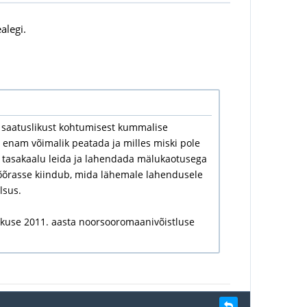
alegi.
t saatuslikust kohtumisest kummalise
enam võimalik peatada ja milles miski pole
s tasakaalu leida ja lahendada mälukaotusega
õrasse kiindub, mida lähemale lahendusele
lsus.
skuse 2011. aasta noorsooromaanivõistluse