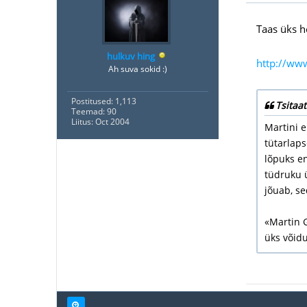
Taas üks h
hulkuv hing
http://ww
Ah suva sokid :)
Postitused: 1,113
Tsitaat
Teemad: 90
Liitus: Oct 2004
Martini 
tütarlap
lõpuks e
tüdruku 
jõuab, s
«Martin 
üks võid