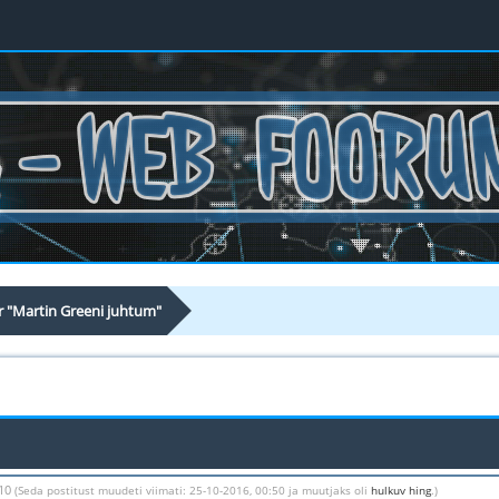
ar "Martin Greeni juhtum"
:10
(Seda postitust muudeti viimati: 25-10-2016, 00:50 ja muutjaks oli
hulkuv hing
.)