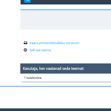
Vaata printerisõbralikku versiooni
Telli see teema
Kasutaja, kes vaatavad seda teemat:
1 külali(st)ne