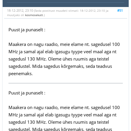
18-12-2012, 23:10
#51
(Seda postitust muudeti viimati: 18-12-2012, 23:10 ja
muutjaks oli
kosmosekutt
.)
Puust ja punaselt :
Maakera on nagu raadio, meie elame nt. sagedusel 100
MHz ja samal ajal elab igasugu tyype veel maal aga nt
sagedusl 130 MHz. Oleme ühes ruumis aga teistel
sagedustel. Mida sagedus kõrgemaks, seda teadvus
peenemaks.
Puust ja punaselt :
Maakera on nagu raadio, meie elame nt. sagedusel 100
MHz ja samal ajal elab igasugu tyype veel maal aga nt
sagedusl 130 MHz. Oleme ühes ruumis aga teistel
sagedustel. Mida sagedus kõrgemaks, seda teadvus