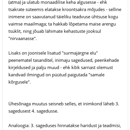
(atma) ja ulatub monaadilise keha algusesse - ehk
tsakrate süteemis elatakse kroontsakra mõjudes - selline
inimene on saavutanud täieliku teadvuse ühtsuse kogu
vaimse maailmaga; ta hakkab lõpetama maise arengu
tsüklit, ning jõuab lähimate kehastuste jooksul
"nirvaanasse".
Lisaks on joonisele lisatud "surmajärgne elu"
peenematel tasanditel, inimaju sagedused, peenkehade
kirjeldused ja palju muud - ehk kõik sarnast olemust
kandvad ilmingud on püütud paigutada "samale
kõrgusele".
Ühesõnaga muutus seisneb selles, et inimkond läheb 3.
sagedusest 4. sagedusse.
Analoogia: 3. sageduses hinnatakse haridust ja teadmisi,