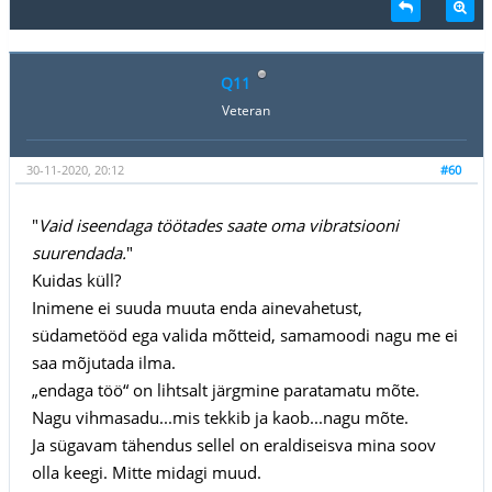
Q11
Veteran
30-11-2020, 20:12
#60
"
Vaid iseendaga töötades saate oma vibratsiooni
suurendada.
"
Kuidas küll?
Inimene ei suuda muuta enda ainevahetust,
südametööd ega valida mõtteid, samamoodi nagu me ei
saa mõjutada ilma.
„endaga töö“ on lihtsalt järgmine paratamatu mõte.
Nagu vihmasadu...mis tekkib ja kaob...nagu mõte.
Ja sügavam tähendus sellel on eraldiseisva mina soov
olla keegi. Mitte midagi muud.