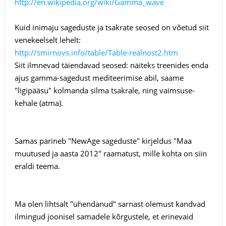
http://en.wikipedia.org/wiki/Gamma_wave
Kuid inimaju sageduste ja tsakrate seosed on võetud siit
venekeelselt lehelt:
http://smirnovs.info/table/Table-realnost2.htm
Siit ilmnevad täiendavad seosed: näiteks treenides enda
ajus gamma-sagedust mediteerimise abil, saame
"ligipääsu" kolmanda silma tsakrale, ning vaimsuse-
kehale (atma).
Samas pärineb "NewAge sageduste" kirjeldus "Maa
muutused ja aasta 2012" raamatust, mille kohta on siin
eraldi teema.
Ma olen lihtsalt "ühendanud" sarnast olemust kandvad
ilmingud joonisel samadele kõrgustele, et erinevaid