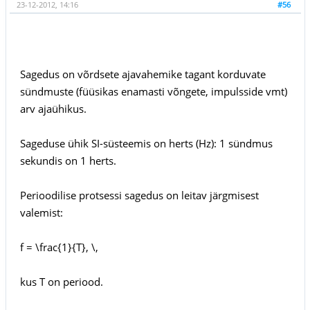
23-12-2012, 14:16
#56
Sagedus on võrdsete ajavahemike tagant korduvate
sündmuste (füüsikas enamasti võngete, impulsside vmt)
arv ajaühikus.
Sageduse ühik SI-süsteemis on herts (Hz): 1 sündmus
sekundis on 1 herts.
Perioodilise protsessi sagedus on leitav järgmisest
valemist:
f = \frac{1}{T}, \,
kus T on periood.