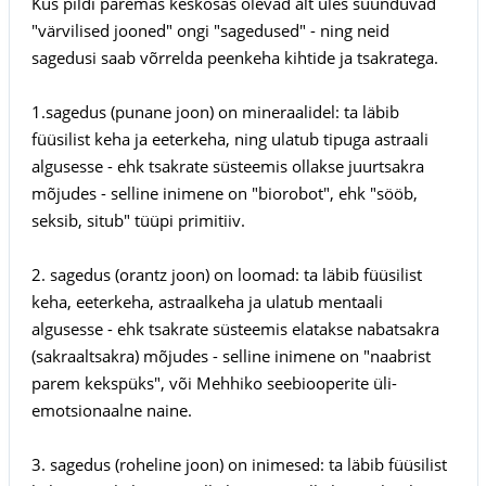
Kus pildi paremas keskosas olevad alt üles suunduvad
"värvilised jooned" ongi "sagedused" - ning neid
sagedusi saab võrrelda peenkeha kihtide ja tsakratega.
1.sagedus (punane joon) on mineraalidel: ta läbib
füüsilist keha ja eeterkeha, ning ulatub tipuga astraali
algusesse - ehk tsakrate süsteemis ollakse juurtsakra
mõjudes - selline inimene on "biorobot", ehk "sööb,
seksib, situb" tüüpi primitiiv.
2. sagedus (orantz joon) on loomad: ta läbib füüsilist
keha, eeterkeha, astraalkeha ja ulatub mentaali
algusesse - ehk tsakrate süsteemis elatakse nabatsakra
(sakraaltsakra) mõjudes - selline inimene on "naabrist
parem kekspüks", või Mehhiko seebiooperite üli-
emotsionaalne naine.
3. sagedus (roheline joon) on inimesed: ta läbib füüsilist