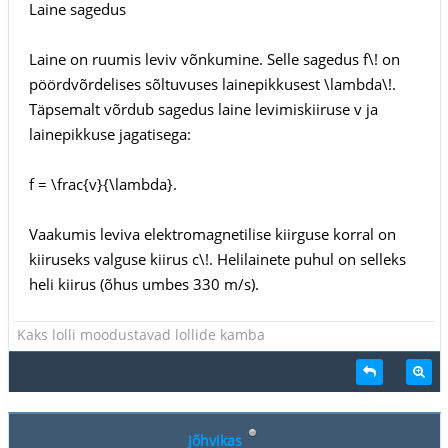
Laine sagedus
Laine on ruumis leviv võnkumine. Selle sagedus f\! on
pöördvõrdelises sõltuvuses lainepikkusest \lambda\!.
Täpsemalt võrdub sagedus laine levimiskiiruse v ja
lainepikkuse jagatisega:
f = \frac{v}{\lambda}.
Vaakumis leviva elektromagnetilise kiirguse korral on
kiiruseks valguse kiirus c\!. Helilainete puhul on selleks
heli kiirus (õhus umbes 330 m/s).
Kaks lolli moodustavad lollide kamba
Jõhvikas