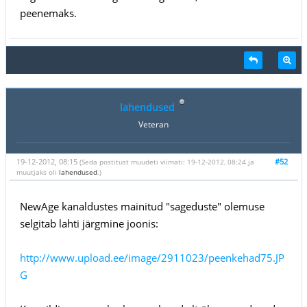
peenemaks.
lahendused
Veteran
19-12-2012, 08:15
#52
(Seda postitust muudeti viimati: 19-12-2012, 08:24 ja
muutjaks oli
lahendused
.)
NewAge kanaldustes mainitud "sageduste" olemuse
selgitab lahti järgmine joonis:
http://www.upload.ee/image/2911023/peenkehad75.JP
G