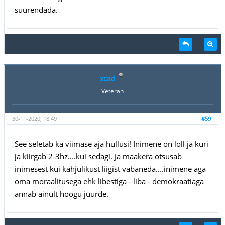
suurendada.
xcad
Veteran
30-11-2020, 18:49
#59
See seletab ka viimase aja hullusi! Inimene on loll ja kuri
ja kiirgab 2-3hz....kui sedagi. Ja maakera otsusab
inimesest kui kahjulikust liigist vabaneda....inimene aga
oma moraalitusega ehk libestiga - liba - demokraatiaga
annab ainult hoogu juurde.