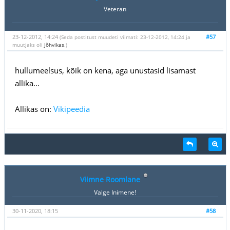
Veteran
23-12-2012, 14:24
#57
(Seda postitust muudeti viimati: 23-12-2012, 14:24 ja
muutjaks oli
Jõhvikas
.)
hullumeelsus, kõik on kena, aga unustasid lisamast
allika...
Allikas on:
Vikipeedia
Viimne Roomlane
Valge Inimene!
30-11-2020, 18:15
#58