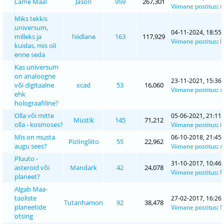
Lame Maa!
Jason
959
267,301
Viimane postitus
:
i
Miks tekkis
universum,
04-11-2024, 18:55
milleks ja
hiidlane
163
117,929
Viimane postitus
:
l
kuidas, mis oli
enne seda
Kas universum
on analoogne
23-11-2021, 15:36
või digitaalne
xcad
53
16,060
Viimane postitus
:
x
ehk
holograafiline?
Olla või mitte
05-06-2021, 21:11
Müstik
145
71,212
olla - kosmoses?
Viimane postitus
:
i
Mis on musta
06-10-2018, 21:45
PiziIngliito
55
22,962
augu sees?
Viimane postitus
:
A
Pluuto -
31-10-2017, 10:46
asteroid või
Mandark
42
24,078
Viimane postitus
:
M
planeet?
Algab Maa-
taoliste
27-02-2017, 16:26
Tutanhamon
92
38,478
planeetide
Viimane postitus
:
N
otsing