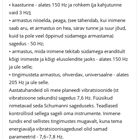
• kaastunne - alates 150 Hz ja rohkem (ja kahjutunne
vaid 3 Hz);
• armastus niiöelda, peaga, (see tähendab, kui inimene
saab aru, et armastus on hea, särav tunne ja suur jõud,
kuid ta pole veel õppinud südamega armastama)
sagedus - 50 Hz;
• armastus, mida inimene tekitab südamega eranditult
kõigi inimeste ja kõigi elusolendite jaoks - alates 150 Hz
ja üle selle;
• tingimusteta armastus, ohverdav, universaalne - alates
205 Hz ja üle selle.
Aastatuhandeid oli meie planeedi vibratsioonide (st
vibratsioone sekundis) sagedus 7,6 Hz. Füüsikud
nimetavad seda Schumanni sageduseks. Teadlased
kontrollisid sellega sageli oma instrumente. Inimene
tundis end sellistes tingimustes mugavalt, kuna tema
energiavälja vibratsioonisagedusel olid samad
parameetrid - 7,6–7,8 Hz.