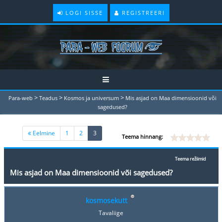
LOGI SISSE
REGISTREERI
>
>
>
Para-web
Teadus
Kosmos ja universum
Mis asjad on Maa dimensioonid või
sagedused?
(current)
Eelmine
1
2
3
Teema hinnang:
Teema režiimid
Mis asjad on Maa dimensioonid või sagedused?
kosmosekutt
Tavaliige