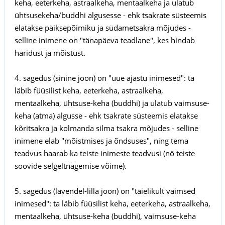
keha, eeterkeha, astraalkeha, mentaalkeha ja ulatub
ühtsusekeha/buddhi algusesse - ehk tsakrate süsteemis
elatakse päiksepõimiku ja südametsakra mõjudes -
selline inimene on "tänapäeva teadlane", kes hindab
haridust ja mõistust.
4. sagedus (sinine joon) on "uue ajastu inimesed": ta
läbib füüsilist keha, eeterkeha, astraalkeha,
mentaalkeha, ühtsuse-keha (buddhi) ja ulatub vaimsuse-
keha (atma) algusse - ehk tsakrate süsteemis elatakse
kõritsakra ja kolmanda silma tsakra mõjudes - selline
inimene elab "mõistmises ja õndsuses", ning tema
teadvus haarab ka teiste inimeste teadvusi (nö teiste
soovide selgeltnägemise võime).
5. sagedus (lavendel-lilla joon) on "täielikult vaimsed
inimesed": ta läbib füüsilist keha, eeterkeha, astraalkeha,
mentaalkeha, ühtsuse-keha (buddhi), vaimsuse-keha