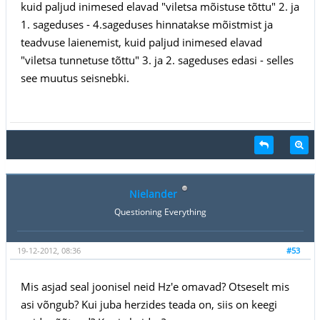
kuid paljud inimesed elavad "viletsa mõistuse tõttu" 2. ja
1. sageduses - 4.sageduses hinnatakse mõistmist ja
teadvuse laienemist, kuid paljud inimesed elavad
"viletsa tunnetuse tõttu" 3. ja 2. sageduses edasi - selles
see muutus seisnebki.
Nielander
Questioning Everything
19-12-2012, 08:36
#53
Mis asjad seal joonisel neid Hz'e omavad? Otseselt mis
asi võngub? Kui juba herzides teada on, siis on keegi