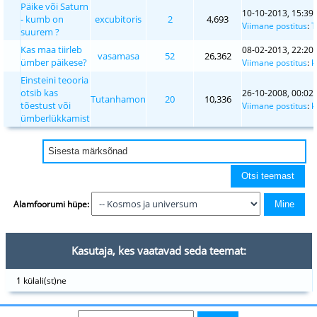
Päike või Saturn
10-10-2013, 15:39
- kumb on
excubitoris
2
4,693
Viimane postitus
:
T
suurem ?
Kas maa tiirleb
08-02-2013, 22:20
vasamasa
52
26,362
ümber päikese?
Viimane postitus
:
k
Einsteini teooria
otsib kas
26-10-2008, 00:02
Tutanhamon
20
10,336
tõestust või
Viimane postitus
:
k
ümberlükkamist
Alamfoorumi hüpe:
Kasutaja, kes vaatavad seda teemat:
1 külali(st)ne