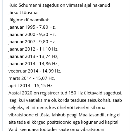
Kuid Schumanni sagedus on viimasel ajal hakanud
järsult tõusma.
Jälgime dünaamikat:
jaanuar 1995 - 7,80 Hz,
jaanuar 2000 - 9,30 Hz,
jaanuar 2007 - 9,80 Hz,
jaanuar 2012 - 11,10 Hz,
jaanuar 2013 - 13,74 Hz,
jaanuar 2014 - 14,86 Hz ,
veebruar 2014 - 14,99 Hz,
märts 2014 - 15,07 Hz,
aprill 2014 - 15,15 Hz.
Aastal 2020 on registreeritud 150 Hz ületavaid sagedusi.
Isegi kui vaatleksime olukorda teaduse seisukohalt, saab
selgeks, et inimene, kes ühel või teisel viisil oma
vibratsioone ei tõsta, lahkub peagi Maa tasandilt ning ei
aita teda ei kõrged positsioonid ega kogunenud kapital.
Vaid iseendaga töötades saate oma vibratsiooni