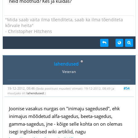
neid mõõtnud? Kes ja kuidas?
"Mida saab väita ilma tõenditeta, saab ka ilma tõenditeta
kõrvale heita"
- Christopher Hitchens
lahendused
Veteran
19-12-2012, 08:46
#54
(Seda postitust muudeti viimati: 19-12-2012, 08:49 ja
muutjaks oli
lahendused
.)
Joonise vasakus nurgas on "inimaju sagedused", ehk
inimajus mõõdetud alfa-sagedus, beeta-sagedus,
gamma-sagedus, jne - kõige selle kohta on on olemas
isegi ingliskeelsed wiki artiklid, nagu