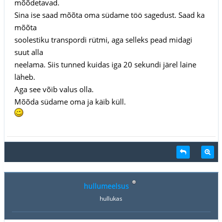
mõõdetavad.
Sina ise saad mõõta oma südame töö sagedust. Saad ka
mõõta
soolestiku transpordi rütmi, aga selleks pead midagi
suut alla
neelama. Siis tunned kuidas iga 20 sekundi järel laine
läheb.
Aga see võib valus olla.
Mõõda südame oma ja käib küll.
hullumeelsus
hullukas