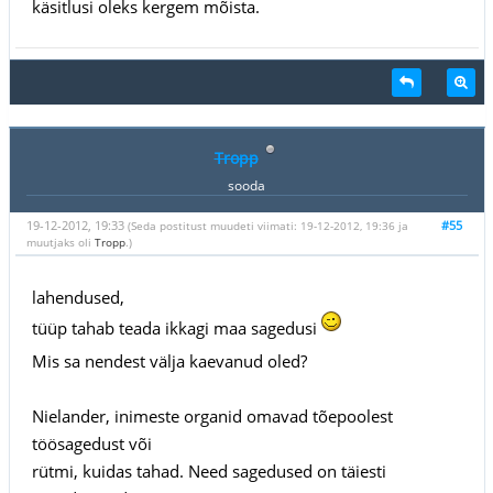
käsitlusi oleks kergem mõista.
Tropp
sooda
19-12-2012, 19:33
#55
(Seda postitust muudeti viimati: 19-12-2012, 19:36 ja
muutjaks oli
Tropp
.)
lahendused,
tüüp tahab teada ikkagi maa sagedusi
Mis sa nendest välja kaevanud oled?
Nielander, inimeste organid omavad tõepoolest
töösagedust või
rütmi, kuidas tahad. Need sagedused on täiesti