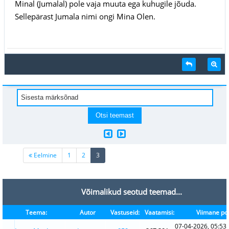
Minal (Jumalal) pole vaja muuta ega kuhugile jõuda.
Sellepärast Jumala nimi ongi Mina Olen.
(current)
Eelmine
1
2
3
Võimalikud seotud teemad...
Teema:
Autor
Vastuseid:
Vaatamisi:
Viimane pos
07-04-2026, 05:53