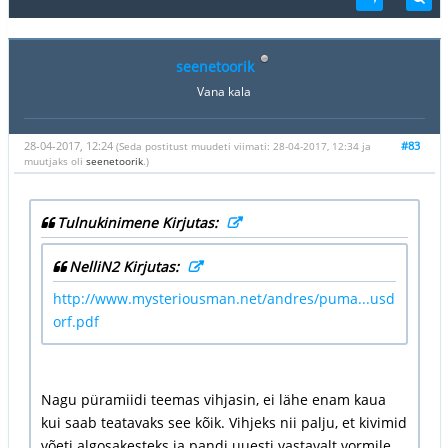
seenetoorik
Vana kala
28-04-2017, 12:24
#83
(Seda postitust muudeti viimati: 28-04-2017, 12:34 ja
muutjaks oli
seenetoorik
.)
Tulnukinimene Kirjutas:
NelliN2 Kirjutas:
http://www.mysteriousman.net/andres/puma...usd
orf.pdf
Nagu püramiidi teemas vihjasin, ei lähe enam kaua
kui saab teatavaks see kõik. Vihjeks nii palju, et kivimid
võeti algosakesteks ja pandi uuesti vastavalt vormile