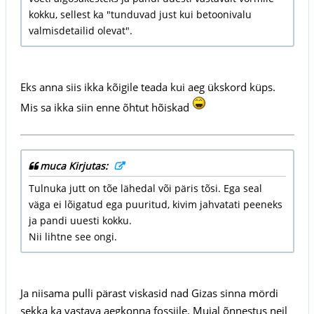
kokku, sellest ka "tunduvad just kui betoonivalu
valmisdetailid olevat".
Eks anna siis ikka kõigile teada kui aeg ükskord küps.
Mis sa ikka siin enne õhtut hõiskad
muca Kirjutas:
Tulnuka jutt on tõe lähedal või päris tõsi. Ega seal
väga ei lõigatud ega puuritud, kivim jahvatati peeneks
ja pandi uuesti kokku.
Nii lihtne see ongi.
Ja niisama pulli pärast viskasid nad Gizas sinna mördi
sekka ka vastava aegkonna fossiile. Mujal õnnestus neil