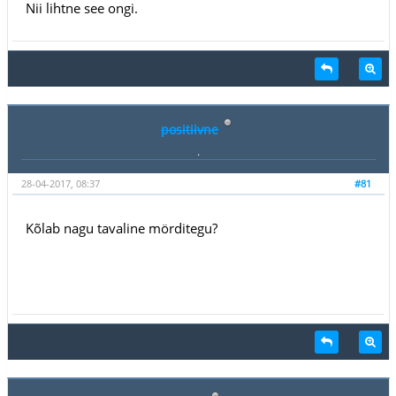
Nii lihtne see ongi.
positiivne
.
28-04-2017, 08:37
#81
Kõlab nagu tavaline mörditegu?