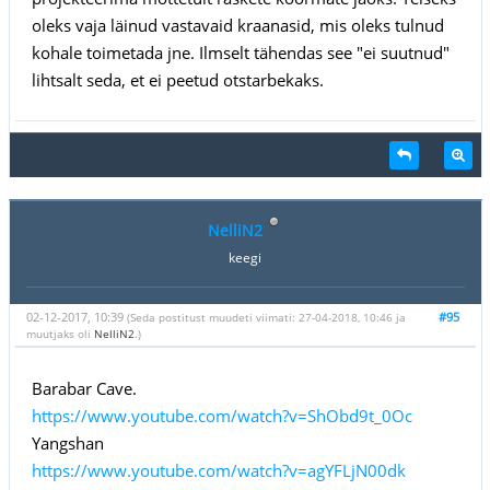
oleks vaja läinud vastavaid kraanasid, mis oleks tulnud
kohale toimetada jne. Ilmselt tähendas see "ei suutnud"
lihtsalt seda, et ei peetud otstarbekaks.
NelliN2
keegi
02-12-2017, 10:39
#95
(Seda postitust muudeti viimati: 27-04-2018, 10:46 ja
muutjaks oli
NelliN2
.)
Barabar Cave.
https://www.youtube.com/watch?v=ShObd9t_0Oc
Yangshan
https://www.youtube.com/watch?v=agYFLjN00dk