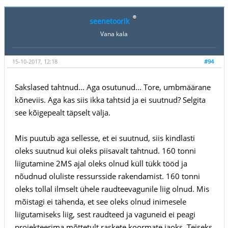
seenetoorik
Vana kala
15-10-2017, 12:18
#94
Sakslased tahtnud... Aga osutunud... Tore, umbmäärane
kõneviis. Aga kas siis ikka tahtsid ja ei suutnud? Selgita
see kõigepealt täpselt välja.
Mis puutub aga sellesse, et ei suutnud, siis kindlasti
oleks suutnud kui oleks piisavalt tahtnud. 160 tonni
liigutamine 2MS ajal oleks olnud küll tükk tööd ja
nõudnud oluliste ressursside rakendamist. 160 tonni
oleks tollal ilmselt ühele raudteevagunile liig olnud. Mis
mõistagi ei tähenda, et see oleks olnud inimesele
liigutamiseks liig, sest raudteed ja vaguneid ei peagi
projekteerima mõttetult raskete koormate jaoks. Teiseks