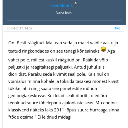
seenetoorik
Vana kala
26-04-2017, 14:52
#76
On tõesti räägitud. Ma tean seda ja ma ei vaidle vastu ja
teatud ringkondades on see tänagi kõneaineks
Aga
vahet pole, millest kuskil räägitud on. Rääkida võib
paljustki ja räägitaksegi paljustki. Antud juhul siis
dioriidist. Paraku seda kivimit seal pole. Ka sinul on
võimalus minna kohale ja toksida tasakesi mõnest kivist
tükike lahti ning saata see pimetestile mõnda
geoloogiakeskusse. Kui leiad sealt dioriiti, oled ära
teeninud suure tähelepanu ajaloolaste seas. Mu endine
klassivend näiteks läks 2011 lõpus suure hurraaga sinna
"tõde otsima." Ei leidnud midagi.