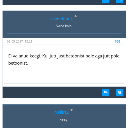
seenetoorik
Vana kala
02-05-2017, 15:21
#88
Ei valanud keegi. Kui jutt just betoonist pole aga jutt pole
betoonist.
NelliN2
keegi