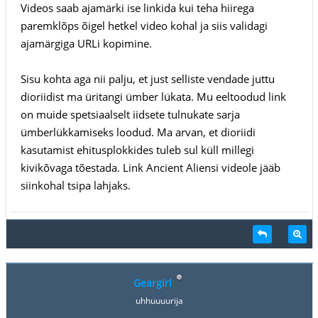
Videos saab ajamärki ise linkida kui teha hiirega
paremklõps õigel hetkel video kohal ja siis validagi
ajamärgiga URLi kopimine.
Sisu kohta aga nii palju, et just selliste vendade juttu
dioriidist ma üritangi ümber lükata. Mu eeltoodud link
on muide spetsiaalselt iidsete tulnukate sarja
ümberlükkamiseks loodud. Ma arvan, et dioriidi
kasutamist ehitusplokkides tuleb sul küll millegi
kivikõvaga tõestada. Link Ancient Aliensi videole jääb
siinkohal tsipa lahjaks.
Geargirl
uhhuuuurija