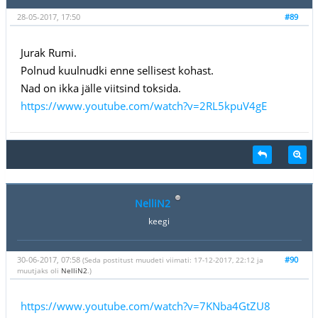
28-05-2017, 17:50
#89
Jurak Rumi.
Polnud kuulnudki enne sellisest kohast.
Nad on ikka jälle viitsind toksida.
https://www.youtube.com/watch?v=2RL5kpuV4gE
NelliN2
keegi
30-06-2017, 07:58
#90
(Seda postitust muudeti viimati: 17-12-2017, 22:12 ja
muutjaks oli
NelliN2
.)
https://www.youtube.com/watch?v=7KNba4GtZU8