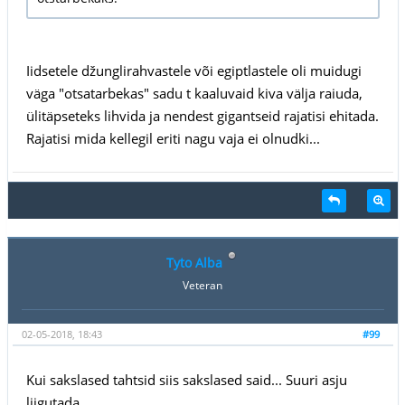
Iidsetele džunglirahvastele või egiptlastele oli muidugi
väga "otsatarbekas" sadu t kaaluvaid kiva välja raiuda,
ülitäpseteks lihvida ja nendest gigantseid rajatisi ehitada.
Rajatisi mida kellegil eriti nagu vaja ei olnudki...
Tyto Alba
Veteran
02-05-2018, 18:43
#99
Kui sakslased tahtsid siis sakslased said... Suuri asju
liigutada...