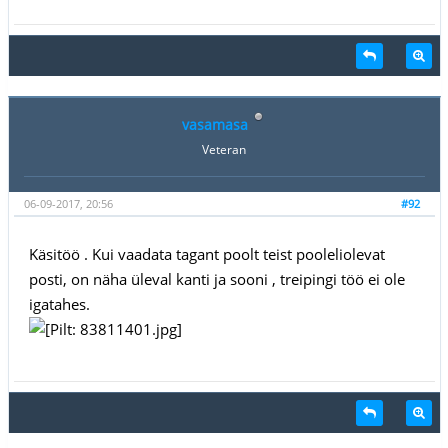
vasamasa
Veteran
06-09-2017, 20:56
#92
Käsitöö . Kui vaadata tagant poolt teist pooleliolevat
posti, on näha üleval kanti ja sooni , treipingi töö ei ole
igatahes.