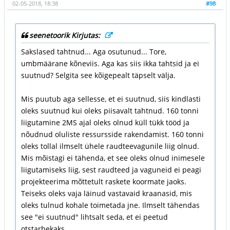
02-05-2018, 18:38
#98
seenetoorik Kirjutas:
Sakslased tahtnud... Aga osutunud... Tore,
umbmäärane kõneviis. Aga kas siis ikka tahtsid ja ei
suutnud? Selgita see kõigepealt täpselt välja.
Mis puutub aga sellesse, et ei suutnud, siis kindlasti
oleks suutnud kui oleks piisavalt tahtnud. 160 tonni
liigutamine 2MS ajal oleks olnud küll tükk tööd ja
nõudnud oluliste ressursside rakendamist. 160 tonni
oleks tollal ilmselt ühele raudteevagunile liig olnud.
Mis mõistagi ei tähenda, et see oleks olnud inimesele
liigutamiseks liig, sest raudteed ja vaguneid ei peagi
projekteerima mõttetult raskete koormate jaoks.
Teiseks oleks vaja läinud vastavaid kraanasid, mis
oleks tulnud kohale toimetada jne. Ilmselt tähendas
see "ei suutnud" lihtsalt seda, et ei peetud
otstarbekaks.