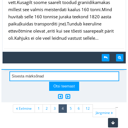
vett.Kusagilt soome saarelt toodud graniidikamakas
millest see valmis meisterdati kaalus 160 tonni.Mind
huvitab selle 160 tonnise juraka teekond 1820 aasta
paiku(kuidas transporditi jne).Tundub keeruline
ettevõtmine olevat ,eriti kui see tõesti saarepealt pärit
oli.Kahjuks ei ole veel leidnud vastust sellele...
...
(current)
Eelmine
1
2
3
4
5
6
12
Järgmine