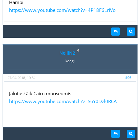
Hampi
https://www.youtube.com/watch?v=4P18F6LrIVo
NelliN2
keegi
27-04-2018, 10:54
#96
Jalutuskäik Cairo muuseumis
https://www.youtube.com/watch?v=S6Y0Dzl0RCA