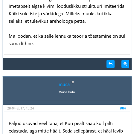
imetäpselt algse kivimi looduslikku struktuuri imiteerida.
Kõiki suletiste ja värkidega. Milleks muuks kui ikka
selleks, et tulevikus areholooge petta.
Ma loodan, et ka selle lennuka teooria tõestamine on sul
sama lithne.
muca
Vana kala
28-04-2017, 13:24
#84
Paljud usuvad veel täna, et Kuu pealt saab küll pilti
edastada, aga mitte häält. Seda sellepärast, et hääl levib