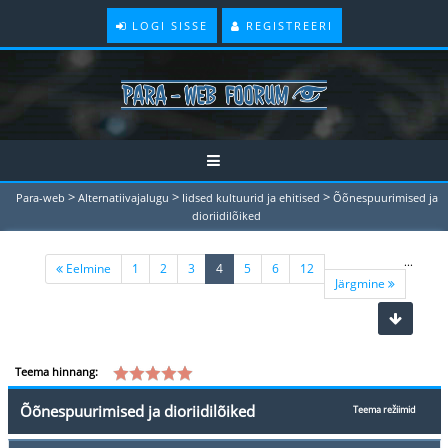
LOGI SISSE
REGISTREERI
>
>
>
Para-web
Alternatiivajalugu
Iidsed kultuurid ja ehitised
Õõnespuurimised ja
dioriidilõiked
...
(current)
Eelmine
1
2
3
4
5
6
12
Järgmine
Teema hinnang:
Õõnespuurimised ja dioriidilõiked
Teema režiimid