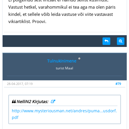
Vastust hetkel, varahommikul ei tea aga ma olen päris
kindel, et sellele võib leida vastuse või viite vastavast
vikiartiklist. Proovi.
Tulnukinimene
turist Maal
28-04-2017, 07:19
#79
NelliN2 Kirjutas:
http://www.mysteriousman.net/andres/puma...usdorf.
pdf