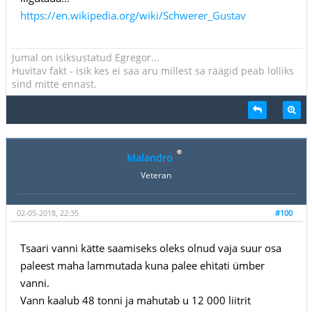
https://en.wikipedia.org/wiki/Schwerer_Gustav
Jumal on isiksustatud Egregor...
Huvitav fakt - isik kes ei saa aru millest sa räägid peab lolliks
sind mitte ennast.
Malandro
Veteran
02-05-2018, 22:35
#100
Tsaari vanni kätte saamiseks oleks olnud vaja suur osa
paleest maha lammutada kuna palee ehitati ümber
vanni.
Vann kaalub 48 tonni ja mahutab u 12 000 liitrit