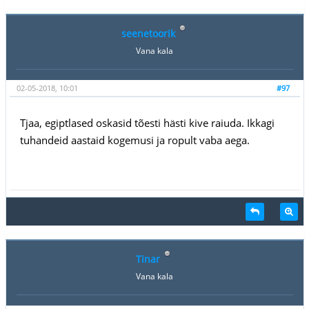
seenetoorik
Vana kala
02-05-2018, 10:01
#97
Tjaa, egiptlased oskasid tõesti hästi kive raiuda. Ikkagi
tuhandeid aastaid kogemusi ja ropult vaba aega.
Tinar
Vana kala