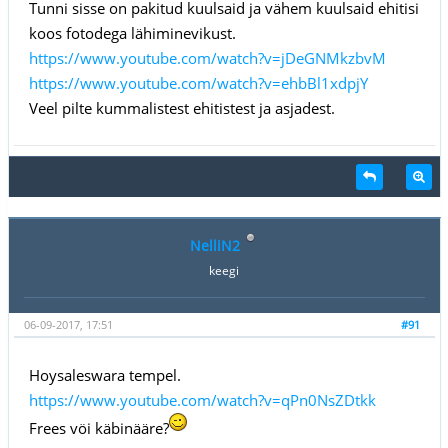
Tunni sisse on pakitud kuulsaid ja vähem kuulsaid ehitisi
koos fotodega lähiminevikust.
https://www.youtube.com/watch?v=jDeGNMkzbvM
https://www.youtube.com/watch?v=ehbBl1xdpjY
Veel pilte kummalistest ehitistest ja asjadest.
NelliN2
keegi
06-09-2017, 17:51
#91
Hoysaleswara tempel.
https://www.youtube.com/watch?v=qPn0NsZDtkk
Frees vöi käbinääre?