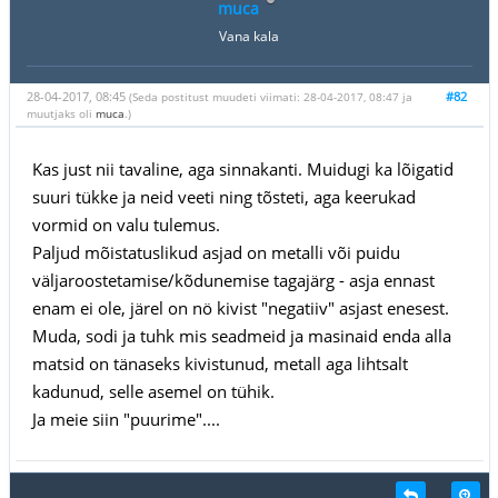
muca
Vana kala
28-04-2017, 08:45
#82
(Seda postitust muudeti viimati: 28-04-2017, 08:47 ja
muutjaks oli
muca
.)
Kas just nii tavaline, aga sinnakanti. Muidugi ka lõigatid
suuri tükke ja neid veeti ning tõsteti, aga keerukad
vormid on valu tulemus.
Paljud mõistatuslikud asjad on metalli või puidu
väljaroostetamise/kõdunemise tagajärg - asja ennast
enam ei ole, järel on nö kivist "negatiiv" asjast enesest.
Muda, sodi ja tuhk mis seadmeid ja masinaid enda alla
matsid on tänaseks kivistunud, metall aga lihtsalt
kadunud, selle asemel on tühik.
Ja meie siin "puurime"....