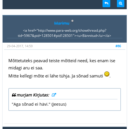
Marimu
<a href="http://www.para-web.org/showthread.php?
tid=5967&pid=128501#pid128501"><u>Bännitud</u></a>
29-04-2017, 14:59
#86
Mõttetuteks peavad teiste mõtteid need, kes enam ise
midagi aru ei saa.
Mitte kellegi mõte ei lähe tühja. Ja sõnad samuti
.
murjam Kirjutas:
"Aga sõnad ei hävi." (Jeesus)