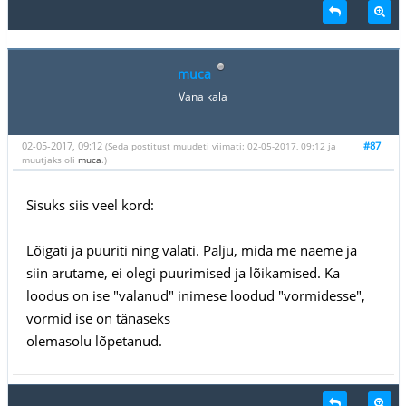
muca
Vana kala
02-05-2017, 09:12
#87
(Seda postitust muudeti viimati: 02-05-2017, 09:12 ja
muutjaks oli
muca
.)
Sisuks siis veel kord:
Lõigati ja puuriti ning valati. Palju, mida me näeme ja
siin arutame, ei olegi puurimised ja lõikamised. Ka
loodus on ise "valanud" inimese loodud "vormidesse",
vormid ise on tänaseks
olemasolu lõpetanud.