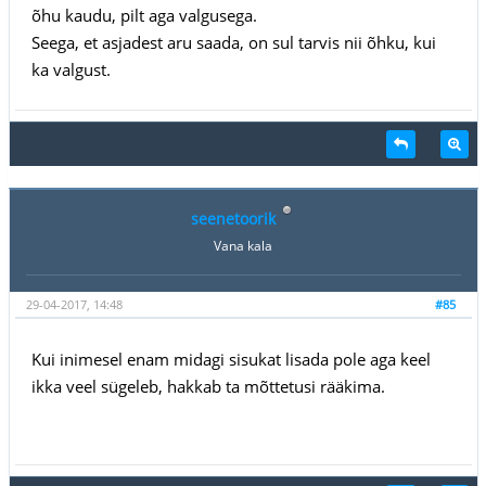
õhu kaudu, pilt aga valgusega.
Seega, et asjadest aru saada, on sul tarvis nii õhku, kui
ka valgust.
seenetoorik
Vana kala
29-04-2017, 14:48
#85
Kui inimesel enam midagi sisukat lisada pole aga keel
ikka veel sügeleb, hakkab ta mõttetusi rääkima.