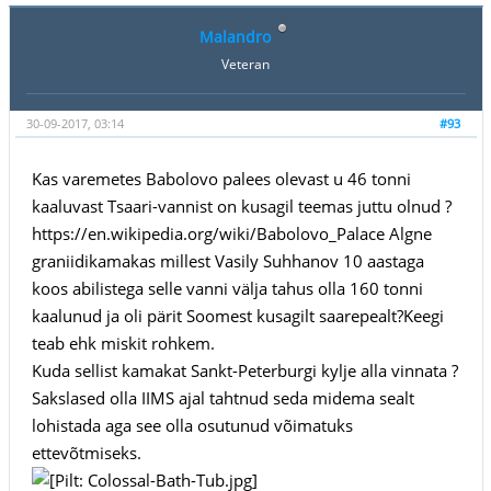
Malandro
Veteran
30-09-2017, 03:14
#93
Kas varemetes Babolovo palees olevast u 46 tonni
kaaluvast Tsaari-vannist on kusagil teemas juttu olnud ?
https://en.wikipedia.org/wiki/Babolovo_Palace Algne
graniidikamakas millest Vasily Suhhanov 10 aastaga
koos abilistega selle vanni välja tahus olla 160 tonni
kaalunud ja oli pärit Soomest kusagilt saarepealt?Keegi
teab ehk miskit rohkem.
Kuda sellist kamakat Sankt-Peterburgi kylje alla vinnata ?
Sakslased olla IIMS ajal tahtnud seda midema sealt
lohistada aga see olla osutunud võimatuks
ettevõtmiseks.