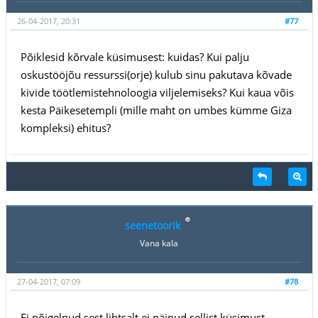
26-04-2017, 20:31
#77
Põiklesid kõrvale küsimusest: kuidas? Kui palju
oskustööjõu ressurssi(orje) kulub sinu pakutava kõvade
kivide töötlemistehnoloogia viljelemiseks? Kui kaua võis
kesta Päikesetempli (mille maht on umbes kümme Giza
kompleksi) ehitus?
seenetoorik
Vana kala
27-04-2017, 07:09
#78
Ei põigelnud sest lihtsalt ei näinud sellist küsimust.