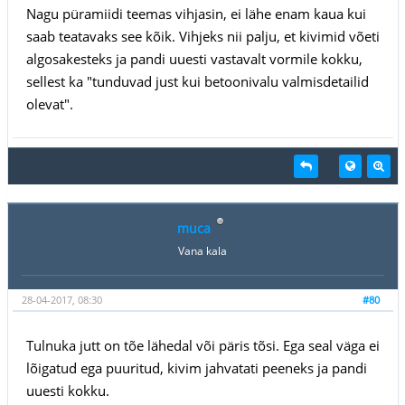
Nagu püramiidi teemas vihjasin, ei lähe enam kaua kui
saab teatavaks see kõik. Vihjeks nii palju, et kivimid võeti
algosakesteks ja pandi uuesti vastavalt vormile kokku,
sellest ka "tunduvad just kui betoonivalu valmisdetailid
olevat".
muca
Vana kala
28-04-2017, 08:30
#80
Tulnuka jutt on tõe lähedal või päris tõsi. Ega seal väga ei
lõigatud ega puuritud, kivim jahvatati peeneks ja pandi
uuesti kokku.