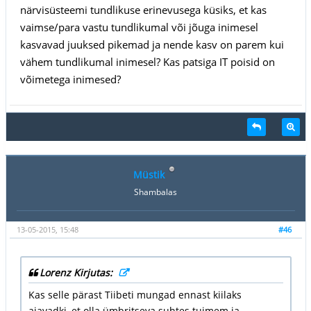
närvisüsteemi tundlikuse erinevusega küsiks, et kas
vaimse/para vastu tundlikumal või jõuga inimesel
kasvavad juuksed pikemad ja nende kasv on parem kui
vähem tundlikumal inimesel? Kas patsiga IT poisid on
võimetega inimesed?
Müstik
Shambalas
13-05-2015, 15:48
#46
Lorenz Kirjutas:
Kas selle pärast Tiibeti mungad ennast kiilaks
ajavadki, et olla ümbritseva suhtes tuimem ja