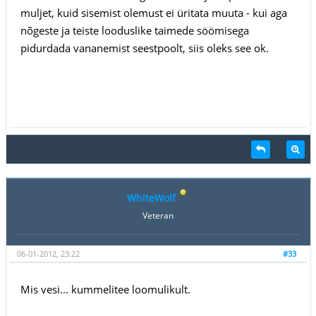
muljet, kuid sisemist olemust ei üritata muuta - kui aga
nõgeste ja teiste looduslike taimede söömisega
pidurdada vananemist seestpoolt, siis oleks see ok.
WhiteWolf
Veteran
06-01-2012, 23:22
#33
Mis vesi... kummelitee loomulikult.