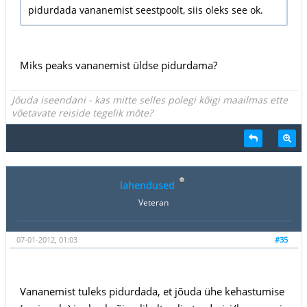
pidurdada vananemist seestpoolt, siis oleks see ok.
Miks peaks vananemist üldse pidurdama?
Jõuda iseendani - kas mitte selles polegi kõigi maailmas ette
võetavate reiside tegelik mõte?
lahendused
Veteran
07-01-2012, 01:03
#35
Vananemist tuleks pidurdada, et jõuda ühe kehastumise