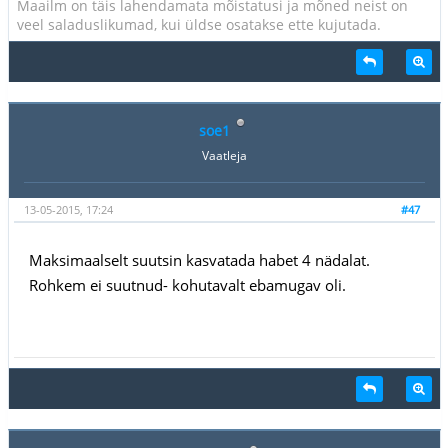
Maailm on täis lahendamata mõistatusi ja mõned neist on
veel saladuslikumad, kui üldse osatakse ette kujutada.
soe1
Vaatleja
13-05-2015, 17:24
#47
Maksimaalselt suutsin kasvatada habet 4 nädalat.
Rohkem ei suutnud- kohutavalt ebamugav oli.