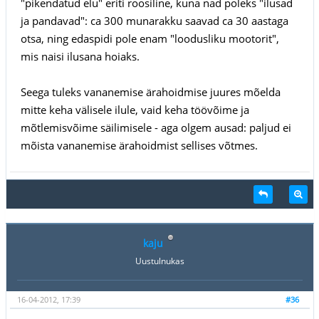
"pikendatud elu" eriti roosiline, kuna nad poleks "ilusad
ja pandavad": ca 300 munarakku saavad ca 30 aastaga
otsa, ning edaspidi pole enam "loodusliku mootorit",
mis naisi ilusana hoiaks.
Seega tuleks vananemise ärahoidmise juures mõelda
mitte keha välisele ilule, vaid keha töövõime ja
mõtlemisvõime säilimisele - aga olgem ausad: paljud ei
mõista vananemise ärahoidmist sellises võtmes.
kaju
Uustulnukas
16-04-2012, 17:39
#36