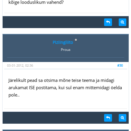
kõige looduslikum vahend?
PiziIngliito
Proua
03-01-2012, 02:36
#30
Järelikult pead sa otsima mõne teise teema ja midagi
arukamat ISE postitama, kui sul enam mittemidagi öelda
pole..