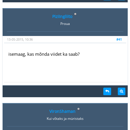
PiziIngliito
Proua
13-05-2015, 10:36
#41
isemaag, kas mõnda viidet ka saab?
VironShaman
Kui võtaks ja müristaks