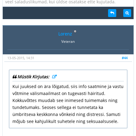
veel saladuslikumad, kui üldse osatakse ette kujutada.
Lorenz
Veteran
13-05-2015, 14:31
#44
Müstik Kirjutas:
Kui juuksed on ära lõigatud, siis info saatmine ja vastu
võtmine välismaailmast on tugevasti häiritud.
Kokkuvõttes muudab see inimesed tuimemaks ning
tundetumaks. Seoses sellega ei tunnetata ka
ümbritseva keskkonna võnkeid ning distressi. Samuti
mõjub see kahjulikult suhetele ning seksuaalsusele.