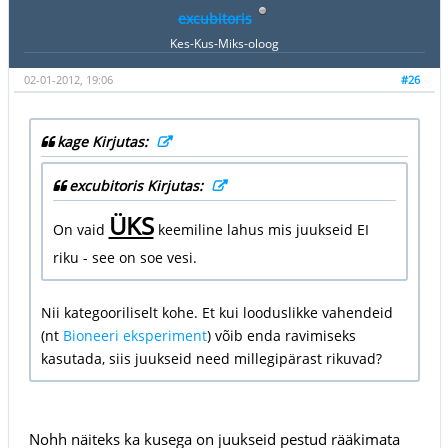
excubitoris
Kes-Kus-Miks-oloog
02-01-2012, 19:06
#26
kage Kirjutas:
excubitoris Kirjutas:
ÜKS
On vaid
keemiline lahus mis juukseid EI
riku - see on soe vesi.
Nii kategooriliselt kohe. Et kui looduslikke vahendeid
(nt
Bioneeri eksperiment
) võib enda ravimiseks
kasutada, siis juukseid need millegipärast rikuvad?
Nohh näiteks ka kusega on juukseid pestud rääkimata