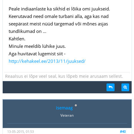
Peale indiaanlaste ka sikhid ei lõika omi juukseid.
Keerutavad need omale turbani alla, aga kas nad
seepärast meist nüüd targemad või mõnes asjas
tundlikumad on ...
Kahtlen.
Minule meeldib lühike juus.
Aga huvitavat lugemist siit -
http://kehakeel.ee/2013/11/juuksed/
Reaalsus ei lõpe veel seal, kus lõpeb meie arusaam sellest.
isemaag
Veteran
13-05-2015, 01:53
#40