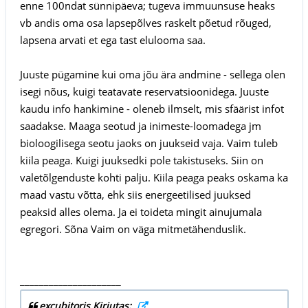
enne 100ndat sünnipäeva; tugeva immuunsuse heaks
vb andis oma osa lapsepõlves raskelt põetud rõuged,
lapsena arvati et ega tast elulooma saa.
Juuste pügamine kui oma jõu ära andmine - sellega olen
isegi nõus, kuigi teatavate reservatsioonidega. Juuste
kaudu info hankimine - oleneb ilmselt, mis sfäärist infot
saadakse. Maaga seotud ja inimeste-loomadega jm
bioloogilisega seotu jaoks on juukseid vaja. Vaim tuleb
kiila peaga. Kuigi juuksedki pole takistuseks. Siin on
valetõlgenduste kohti palju. Kiila peaga peaks oskama ka
maad vastu võtta, ehk siis energeetilised juuksed
peaksid alles olema. Ja ei toideta mingit ainujumala
egregori. Sõna Vaim on väga mitmetähenduslik.
_____________________
excubitoris Kirjutas: