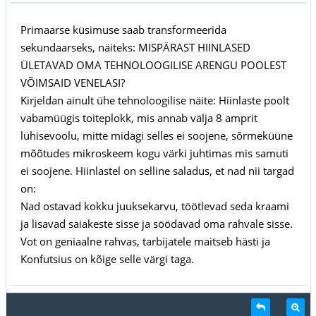
Primaarse küsimuse saab transformeerida
sekundaarseks, näiteks: MISPÄRAST HIINLASED
ÜLETAVAD OMA TEHNOLOOGILISE ARENGU POOLEST
VÕIMSAID VENELASI?
Kirjeldan ainult ühe tehnoloogilise näite: Hiinlaste poolt
vabamüügis toiteplokk, mis annab välja 8 amprit
lühisevoolu, mitte midagi selles ei soojene, sõrmeküüne
mõõtudes mikroskeem kogu värki juhtimas mis samuti
ei soojene. Hiinlastel on selline saladus, et nad nii targad
on:
Nad ostavad kokku juuksekarvu, töötlevad seda kraami
ja lisavad saiakeste sisse ja söödavad oma rahvale sisse.
Vot on geniaalne rahvas, tarbijatele maitseb hästi ja
Konfutsius on kõige selle värgi taga.