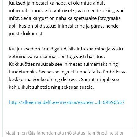
Juuksed ja meestel ka habe, ei ole mitte ainult
informatsiooni vastu võtmiseks, vaid need ka kiirgavad
infot. Seda kiirgust on näha ka spetsiaalse fotograafia
abil, kus on pildistatud inimesi enne ja pärast nende
juuste lõikamist.
Kui juuksed on ära lõigatud, siis info saatmine ja vastu
võtmine välismaailmast on tugevasti häiritud.
Kokkuvõttes muudab see inimesed tuimemaks ning
tundetumaks. Seoses sellega ei tunnetata ka ümbritseva
keskkonna võnkeid ning distressi. Samuti mõjub see
kahjulikult suhetele ning seksuaalsusele.
http://alkeemia.delfi.ee/mystika/esoteer...d=69696557
Maailm on täis lahendamata mõistatusi ja mõned neist on