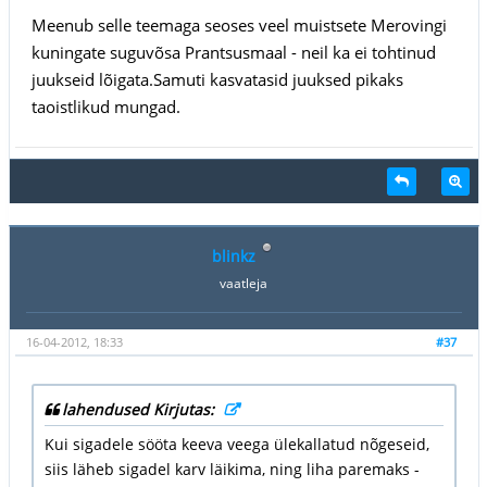
Meenub selle teemaga seoses veel muistsete Merovingi
kuningate suguvõsa Prantsusmaal - neil ka ei tohtinud
juukseid lõigata.Samuti kasvatasid juuksed pikaks
taoistlikud mungad.
blinkz
vaatleja
16-04-2012, 18:33
#37
lahendused Kirjutas:
Kui sigadele sööta keeva veega ülekallatud nõgeseid,
siis läheb sigadel karv läikima, ning liha paremaks -