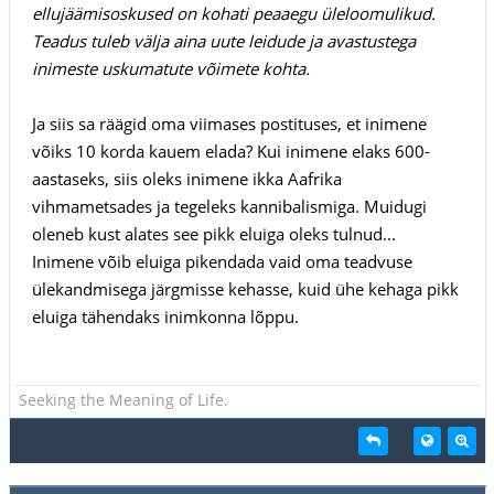
ellujäämisoskused on kohati peaaegu üleloomulikud.
Teadus tuleb välja aina uute leidude ja avastustega
inimeste uskumatute võimete kohta.
Ja siis sa räägid oma viimases postituses, et inimene
võiks 10 korda kauem elada? Kui inimene elaks 600-
aastaseks, siis oleks inimene ikka Aafrika
vihmametsades ja tegeleks kannibalismiga. Muidugi
oleneb kust alates see pikk eluiga oleks tulnud...
Inimene võib eluiga pikendada vaid oma teadvuse
ülekandmisega järgmisse kehasse, kuid ühe kehaga pikk
eluiga tähendaks inimkonna lõppu.
Seeking the Meaning of Life.