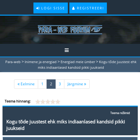
LOGI SISSE
REGISTREERI
>
>
>
Para-web
Inimene ja energiad
Energiad meie ümber
Kogu tõde juustest ehk
miks indiaanlased kandsid pikki juukseid
(current)
Eelmine
1
2
3
Järgmine
Teema hinnang:
Teema režiimid
Kogu tõde juustest ehk miks indiaanlased kandsid pikki
juukseid