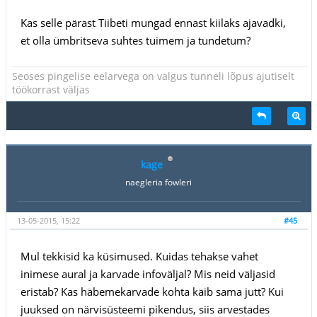
Kas selle pärast Tiibeti mungad ennast kiilaks ajavadki,
et olla ümbritseva suhtes tuimem ja tundetum?
Seoses pingelise eelarvega on valgus tunneli lõpus ajutiselt
töökorrast väljas
kage
naegleria fowleri
13-05-2015, 15:22
#45
Mul tekkisid ka küsimused. Kuidas tehakse vahet
inimese aural ja karvade infoväljal? Mis neid väljasid
eristab? Kas häbemekarvade kohta käib sama jutt? Kui
juuksed on närvisüsteemi pikendus, siis arvestades