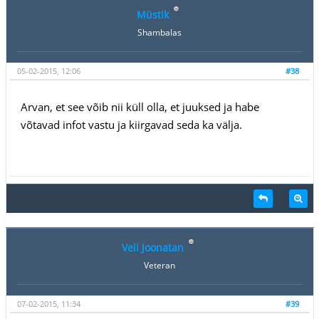
Müstik
Shambalas
05-02-2015, 12:06
#38
Arvan, et see võib nii küll olla, et juuksed ja habe
võtavad infot vastu ja kiirgavad seda ka välja.
Veli Joonatan
Veteran
07-02-2015, 11:34
#39