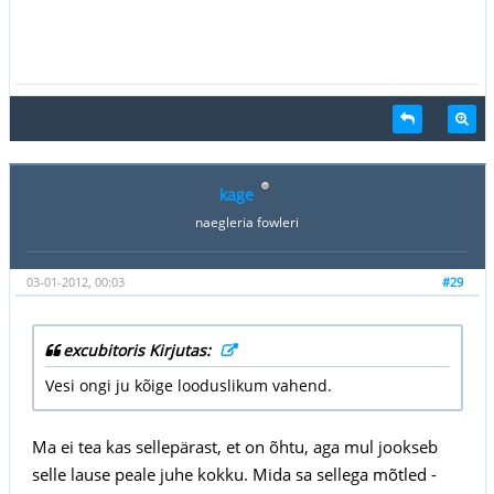
kage
naegleria fowleri
03-01-2012, 00:03
#29
excubitoris Kirjutas:
Vesi ongi ju kõige looduslikum vahend.
Ma ei tea kas sellepärast, et on õhtu, aga mul jookseb
selle lause peale juhe kokku. Mida sa sellega mõtled -