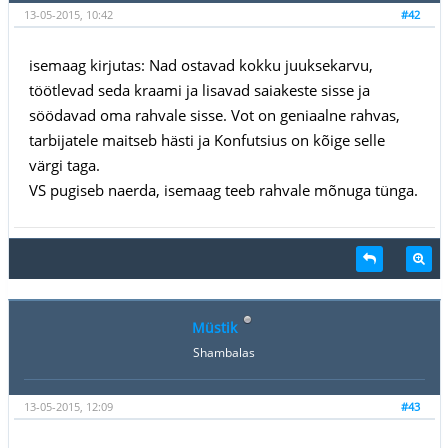
13-05-2015, 10:42
#42
isemaag kirjutas: Nad ostavad kokku juuksekarvu,
töötlevad seda kraami ja lisavad saiakeste sisse ja
söödavad oma rahvale sisse. Vot on geniaalne rahvas,
tarbijatele maitseb hästi ja Konfutsius on kõige selle
värgi taga.
VS pugiseb naerda, isemaag teeb rahvale mõnuga tünga.
Müstik
Shambalas
13-05-2015, 12:09
#43