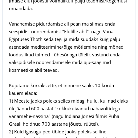
(maise elu) jooksul võimalikult palju teadmisi/kogemusi
omandada.
Vananemise pidurdamise all pean ma silmas enda
seespidist noorendamist "Elulille abil", nagu Vana-
Egiptuses Thoth seda tegi ja mida suudaks kuigipalju
asendada mediteerimine/õige mõtlemine ning mõned
looduslikud taimed - ühesõnaga täielik vastand enda
välispidisele noorendamisele mida aju-saagimid
kosmeetika abil teevad.
Kujutame korraks ette, et inimene saaks 10 korda
kauem elada:
1) Meeste jaoks poleks selles midagi hullu, kui nad elaks
ülejäänud 600 aastat "kokkukuivanud nahavoltidega
vanamehe-nässina" (nagu Indiana Jonesi filmis Püha
Graali hoidnud 700 aastane jõuetu rüütel).
2) Kuid igasugu peo-tibide jaoks poleks selline