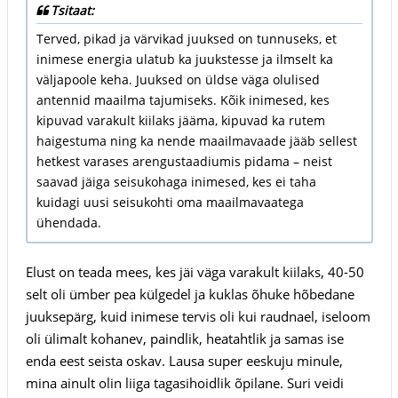
Tsitaat:
Terved, pikad ja värvikad juuksed on tunnuseks, et
inimese energia ulatub ka juukstesse ja ilmselt ka
väljapoole keha. Juuksed on üldse väga olulised
antennid maailma tajumiseks. Kõik inimesed, kes
kipuvad varakult kiilaks jääma, kipuvad ka rutem
haigestuma ning ka nende maailmavaade jääb sellest
hetkest varases arengustaadiumis pidama – neist
saavad jäiga seisukohaga inimesed, kes ei taha
kuidagi uusi seisukohti oma maailmavaatega
ühendada.
Elust on teada mees, kes jäi väga varakult kiilaks, 40-50
selt oli ümber pea külgedel ja kuklas õhuke hõbedane
juuksepärg, kuid inimese tervis oli kui raudnael, iseloom
oli ülimalt kohanev, paindlik, heatahtlik ja samas ise
enda eest seista oskav. Lausa super eeskuju minule,
mina ainult olin liiga tagasihoidlik õpilane. Suri veidi