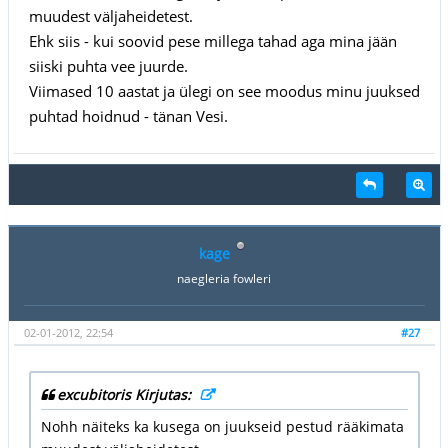
muudest väljaheidetest.
Ehk siis - kui soovid pese millega tahad aga mina jään
siiski puhta vee juurde.
Viimased 10 aastat ja ülegi on see moodus minu juuksed
puhtad hoidnud - tänan Vesi.
kage
naegleria fowleri
02-01-2012, 22:54
#27
excubitoris Kirjutas:
Nohh näiteks ka kusega on juukseid pestud rääkimata