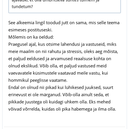
tundetum?
See alkeemia lingil toodud jutt on sama, mis selle teema
esimeses postituseski.
Mõlemis on ka öeldud:
Praegusel ajal, kus otsime lahendusi ja vastuseid, miks
meie maailm on nii rahutu ja stressis, oleks aeg mõista,
et paljud eeldused ja arvamused reaalsuse kohta on
olnud ekslikud. Võib olla, et paljud vastused meid
vaevavatele küsimustele vaatavad meile vastu, kui
hommikul peeglisse vaatame.
Endal on olnud nii pikad kui lühikesed juuksed, suurt
erinevust ei ole märganud. Võib-olla ainult seda, et
pikkade juustega oli kuidagi uhkem olla. Eks mehed
võivad võrrelda, kuidas oli pika habemega ja ilma olla.