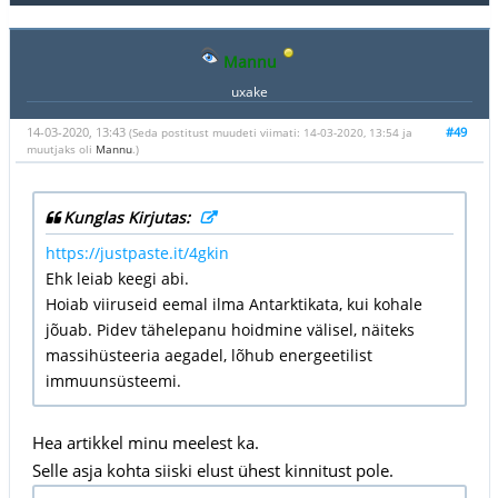
Mannu
uxake
14-03-2020, 13:43
#49
(Seda postitust muudeti viimati: 14-03-2020, 13:54 ja
muutjaks oli
Mannu
.)
Kunglas Kirjutas:
https://justpaste.it/4gkin
Ehk leiab keegi abi.
Hoiab viiruseid eemal ilma Antarktikata, kui kohale
jõuab. Pidev tähelepanu hoidmine välisel, näiteks
massihüsteeria aegadel, lõhub energeetilist
immuunsüsteemi.
Hea artikkel minu meelest ka.
Selle asja kohta siiski elust ühest kinnitust pole.