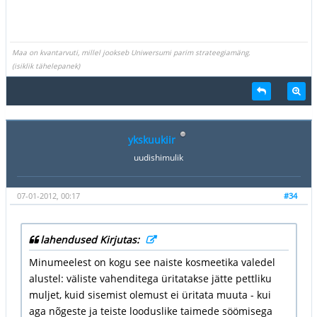
Maa on kvantarvuti, millel jookseb Uniwersumi parim strateegiamäng.
(isiklik tähelepanek)
ykskuukiir
uudishimulik
07-01-2012, 00:17
#34
lahendused Kirjutas:
Minumeelest on kogu see naiste kosmeetika valedel
alustel: väliste vahenditega üritatakse jätte pettliku
muljet, kuid sisemist olemust ei üritata muuta - kui
aga nõgeste ja teiste looduslike taimede söömisega