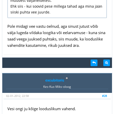
muudest väljaheidetest.
Ehk siis - kui soovid pese millega tahad aga mina jään
siiski puhta vee juurde.
Pole midagi vee vastu öelnud, aga sinust jutust võib
välja lugeda vildaka loogika või eelarvamuse - kuna sina
saad veega juuksed puhtaks, siis muude, ka looduslike
vahendite kasutamine, rikub juuksed ära.
excubitoris
Kes-Kus-Miks-oloog
02-01-2012, 22:58
#28
Vesi ongi ju kõige looduslikum vahend.