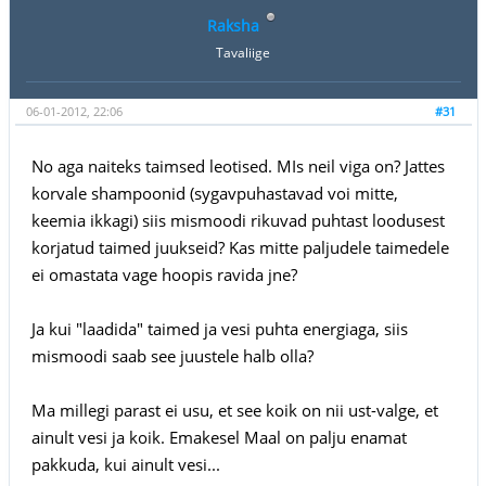
Raksha
Tavaliige
06-01-2012, 22:06
#31
No aga naiteks taimsed leotised. MIs neil viga on? Jattes
korvale shampoonid (sygavpuhastavad voi mitte,
keemia ikkagi) siis mismoodi rikuvad puhtast loodusest
korjatud taimed juukseid? Kas mitte paljudele taimedele
ei omastata vage hoopis ravida jne?
Ja kui "laadida" taimed ja vesi puhta energiaga, siis
mismoodi saab see juustele halb olla?
Ma millegi parast ei usu, et see koik on nii ust-valge, et
ainult vesi ja koik. Emakesel Maal on palju enamat
pakkuda, kui ainult vesi...