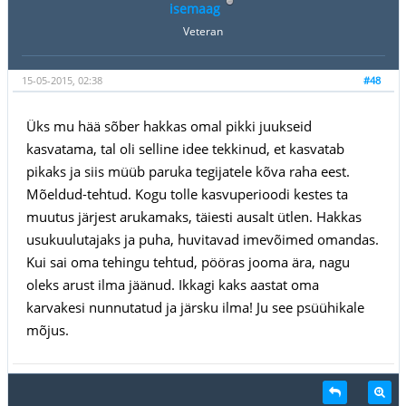
isemaag
Veteran
15-05-2015, 02:38
#48
Üks mu hää sõber hakkas omal pikki juukseid
kasvatama, tal oli selline idee tekkinud, et kasvatab
pikaks ja siis müüb paruka tegijatele kõva raha eest.
Mõeldud-tehtud. Kogu tolle kasvuperioodi kestes ta
muutus järjest arukamaks, täiesti ausalt ütlen. Hakkas
usukuulutajaks ja puha, huvitavad imevõimed omandas.
Kui sai oma tehingu tehtud, pööras jooma ära, nagu
oleks arust ilma jäänud. Ikkagi kaks aastat oma
karvakesi nunnutatud ja järsku ilma! Ju see psüühikale
mõjus.