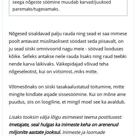
seega nõgeste söömine muudab karvad/juuksed
paremaks/tugevamaks.
Nõgesed sisaldavad palju rauda ning sead ei saa inimese
poolt antavast müslitaolisest söödast seda piisavalt, on
ju sead siiski omnivoorid nagu meie - söövad looduses
kõike. Selleks antakse neile rauda lisaks ning raud teebki
nende karva läikivaks. Väikepidajad võivad teha
nõgeseleotist, kui on viitsimist..miks mitte.
Võtmesõnaks on siiski tasakaalustatud toitumine, mitte
mingite kindlate asjade sissesöömine. Kui on mõne aine
puudus, siis on loogiline, et mingil moel see ka avaldub.
Lisaks tooksin välja lõigu esimesest teema postitusest:
Imetajate, seal hulgas ka inimeste keha on arenenud
miljonite aastate jooksul.
Inimeste ja loomade