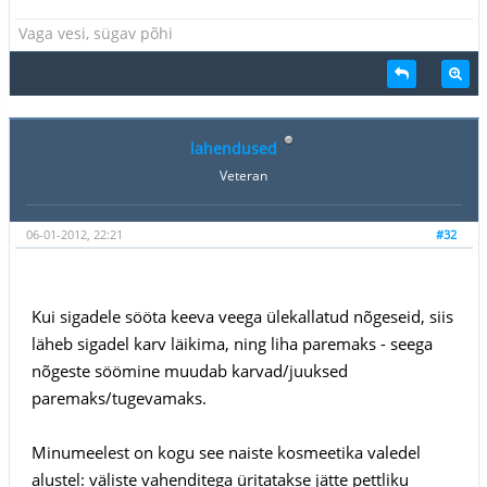
Vaga vesi, sügav põhi
lahendused
Veteran
06-01-2012, 22:21
#32
Kui sigadele sööta keeva veega ülekallatud nõgeseid, siis
läheb sigadel karv läikima, ning liha paremaks - seega
nõgeste söömine muudab karvad/juuksed
paremaks/tugevamaks.
Minumeelest on kogu see naiste kosmeetika valedel
alustel: väliste vahenditega üritatakse jätte pettliku