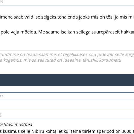
25
imene saab vaid ise selgeks teha enda jaoks mis on tõsi ja mis m
t pole vaja mõelda. Me saame ise kah sellega suurepäraselt hakk
undmine on teada saamine, et tegelikkuses olid pidevalt selle kõ
iga kogemus, mis sa saavutad on ideaalne, täiuslik, kordumatu
47
:
ostitas: mustpea
s kusimus selle Nibiru kohta, et kui tema tiirlemisperiood on 3600 aa