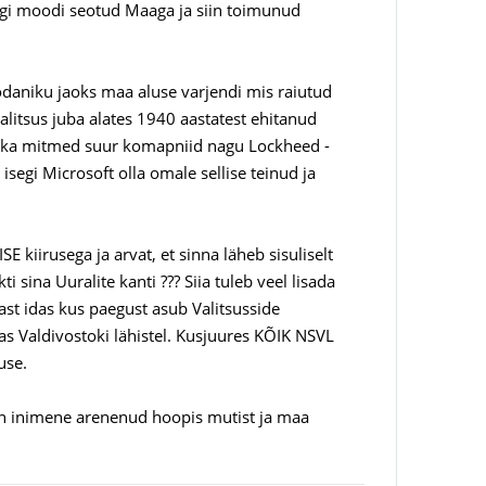
idagi moodi seotud Maaga ja siin toimunud
 kodaniku jaoks maa aluse varjendi mis raiutud
alitsus juba alates 1940 aastatest ehitanud
ud ka mitmed suur komapniid nagu Lockheed -
segi Microsoft olla omale sellise teinud ja
 kiirusega ja arvat, et sinna läheb sisuliselt
ina Uuralite kanti ??? Siia tuleb veel lisada
st idas kus paegust asub Valitsusside
as Valdivostoki lähistel. Kusjuures KÕIK NSVL
use.
 on inimene arenenud hoopis mutist ja maa