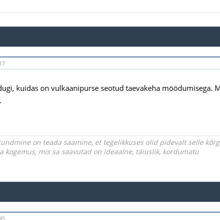
17
dugi, kuidas on vulkaanipurse seotud taevakeha möödumisega. Ma
.
undmine on teada saamine, et tegelikkuses olid pidevalt selle kõ
iga kogemus, mis sa saavutad on ideaalne, täiuslik, kordumatu
45