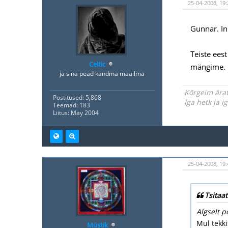
25-04-2008, 19:
Gunnar. In
Teiste ees
Celtic
mängime.
ja sina pead kandma maailma
Kõrgeim ärat
Postitused: 5,868
Iga hetk ja 
Teemad: 183
Liitus: May 2004
25-04-2008, 19:
Tsitaat
Algselt p
Mul tekki
Müstik