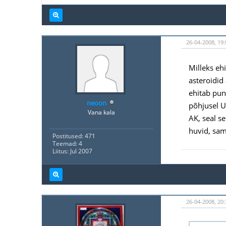
26-04-2008, 19:
Milleks eh
asteroidid
ehitab pun
neoon
põhjusel U
Vana kala
AK, seal se
huvid, sam
Postitused: 471
Teemad: 4
Liitus: Jul 2007
26-04-2008, 20: