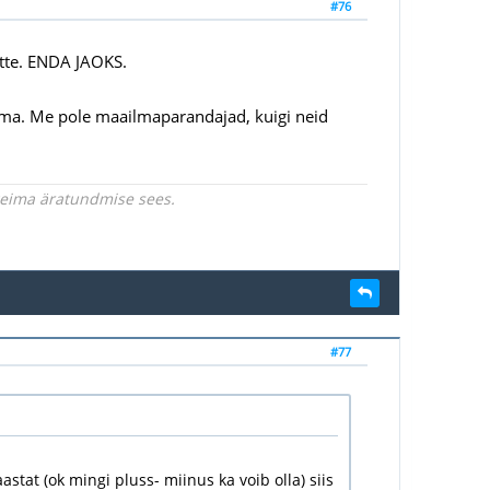
#76
itte. ENDA JAOKS.
ama. Me pole maailmaparandajad, kuigi neid
rgeima äratundmise sees.
#77
stat (ok mingi pluss- miinus ka voib olla) siis