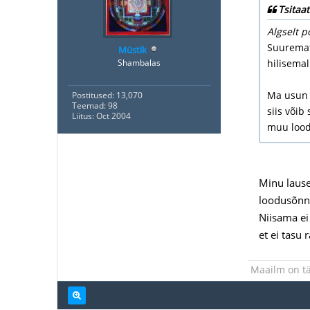
Tsitaat
Algselt p
Suuremate
Müstik
Shambalas
hilisemal
Ma usun (
Postitused: 13,070
Teemad: 98
siis või
Liitus: Oct 2004
muu loo
Minu lause
loodusõnnet
Niisama ei
et ei tasu 
Maailm on tä