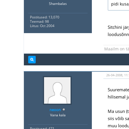
Shambalas
pidi kusa
Postitused: 13,070
Teemad: 98
Liitus: Oct 2004
Sitchini j
loodusõnne
Maailm on tä
26-04-2008, 11:
Suuremates
hilisemal 
neoon
Ma usun (t
Vana kala
siis võib 
muu loodu
Postitused: 471