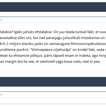
06
itatakse? Igaks juhuks ehitatakse. On juu teada tuntud fakt, et 
 avastatkse alles siis, kui nad parasjagu juhuslikult möödumas on 
krit 2 miljoni elaniku jaoks on samasugune fiktsioon/spekulatsio
uralitesse punkrit. "Viimsepäeva viljahoidja" on kindel fakt, seda
letati ka ehitamise põhjusi. päris täpselt enam ei mäleta, aga ming
as märgiti ära ka see, et seemned väga kaua vastu seal ei pea.
34