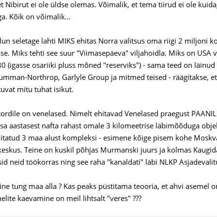
et Nibirut ei ole üldse olemas. Võimalik, et tema tiirud ei ole ku
a. Kõik on võimalik...
alun seletage lahti MIKS ehitas Norra valitsus oma riigi 2 miljoni
sse. Miks tehti see suur "Viimasepäeva" viljahoidla. Miks on USA v
0 (igasse osariiki pluss mõned "reserviks") - sama teed on läin
umman-Northrop, Garlyle Group ja mitmed teised - räägitakse, et i
vat mitu tuhat isikut.
tordile on venelased. Nimelt ehitavad Venelased praegust PAANILISE
 aastasest nafta rahast omale 3 kilomeetrise läbimõõduga objekti s
ehitatud 3 maa alust kompleksi - esimene kõige pisem kohe Moskva
 keskus. Teine on kuskil põhjas Murmanski juurs ja kolmas Kaugid
sid neid töökorras ning see raha "kanaldati" läbi NLKP Asjadevalit
lline tung maa alla ? Kas peaks püstitama teooria, et ahvi asemel
elite kaevamine on meil lihtsalt "veres" ???