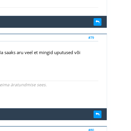
#79
 saaks aru veel et mingid uputused või
rgeima äratundmise sees.
#80