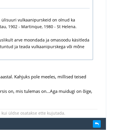
 ülisuuri vulkaanipurskeid on olnud ka
tau, 1902 - Martinque, 1980 - St Helena.
oskuslikult arve moondada ja omasoodu käsitleda
 tuntud ja teada vulkaanipurskega või mõne
aastal. Kahjuks pole meeles, millised teised
ursis on, mis tulemas on...Aga muidugi on õige,
kui üldse osatakse ette kujutada.