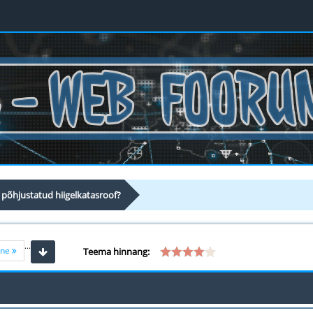
 põhjustatud hiigelkatasroof?
...
ine
Teema hinnang: