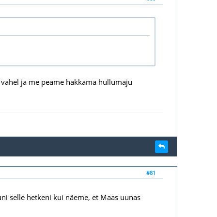
ta vahel ja me peame hakkama hullumaju
#81
uni selle hetkeni kui näeme, et Maas uunas