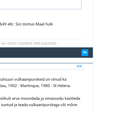
1649 eKr. Siis toimus Maal hulk
kui üldse osatakse ette kujutada.
#78
 ülisuuri vulkaanipurskeid on olnud ka
atau, 1902 - Martinque, 1980 - St Helena.
oskuslikult arve moondada ja omasoodu käsitleda
e tuntud ja teada vulkaanipurskega või mõne