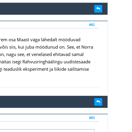
#82
suurem osa Maast väga lähedalt mööduvad
võis siis, kui juba möödunud on. See, et Norra
on, nagu see, et venelased ehitavad samal
 näitas isegi Rahvusringhäälingu uudistesaade
i teaduslik eksperiment ja liikide säilitamise
#83