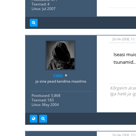
Teemad: 4
Liitus: Jul 2007
26-04-2008, 11:
Iseasi mui
tsunamid..
Celtic
ja sina pead kandma maailma
Kõrgeim ärat
Iga hetk ja 
Postitused: 5,868
Teemad: 183
Liitus: May 2004
26-04-2008, 17: