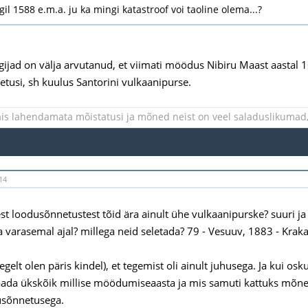
gil 1588 e.m.a. ju ka mingi katastroof voi taoline olema...?
ärgijad on välja arvutanud, et viimati möödus Nibiru Maast aastal 
tusi, sh kuulus Santorini vulkaanipurse.
is lahendamata mõistatusi ja mõned neist on veel saladuslikumad, 
14
t loodusõnnetustest tõid ära ainult ühe vulkaanipurske? suuri ja
ja varasemal ajal? millega neid seletada? 79 - Vesuuv, 1883 - Krak
egelt olen päris kindel), et tegemist oli ainult juhusega. Ja kui 
saada ükskõik millise möödumiseaasta ja mis samuti kattuks mõn
sõnnetusega.