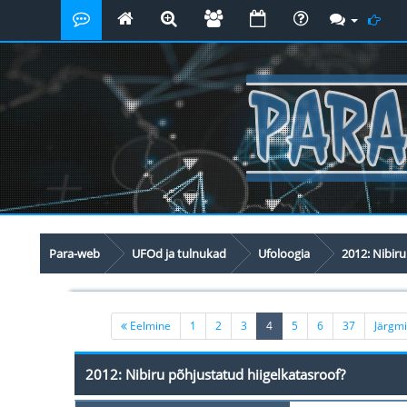
Para-web
UFOd ja tulnukad
Ufoloogia
2012: Nibiru
(current)
Eelmine
1
2
3
4
5
6
37
Järgm
2012: Nibiru põhjustatud hiigelkatasroof?