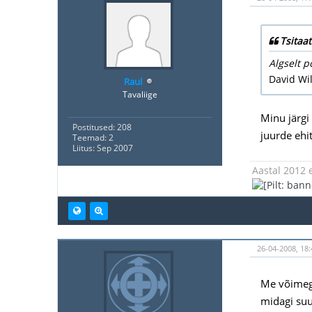
Tsitaat
Algselt p
David Wil
Raul
Tavaliige
Minu järgi
Postitused: 208
juurde ehi
Teemad: 2
Liitus: Sep 2007
Aastal 2012 e
26-04-2008, 18:
Me võimegi
midagi suu