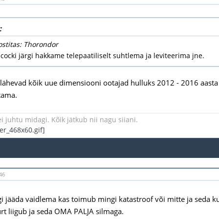
:
ostitas: Thorondor
cocki järgi hakkame telepaatiliselt suhtlema ja leviteerima jne.
 lähevad kõik uue dimensiooni ootajad hulluks 2012 - 2016 aas
tama.
i juhtu midagi. Kõik jätkub nii nagu siiani.
46
 jääda vaidlema kas toimub mingi katastroof või mitte ja seda k
rt liigub ja seda OMA PALJA silmaga.